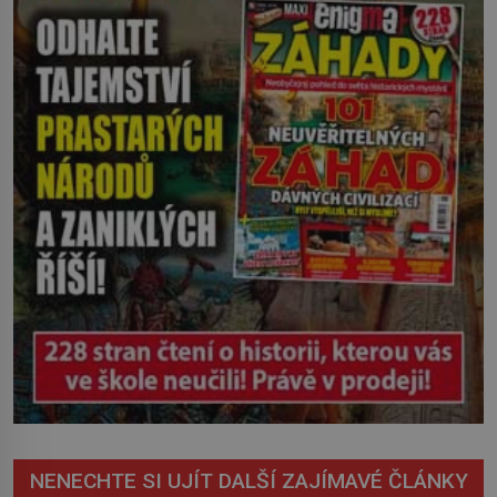
zachrčel starší student, ale v houštině
na břehu nebyl nikdo, kdo by po nich
mohl cokoliv házet. A když se […]
NENECHTE SI UJÍT DALŠÍ ZAJÍMAVÉ ČLÁNKY