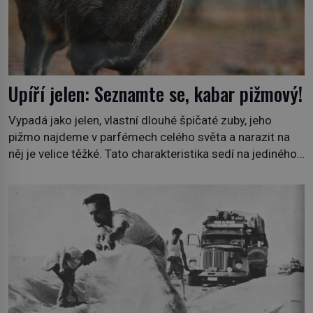
Upíří jelen: Seznamte se, kabar pižmový!
Vypadá jako jelen, vlastní dlouhé špičaté zuby, jeho
pižmo najdeme v parfémech celého světa a narazit na
něj je velice těžké. Tato charakteristika sedí na jediného
zástupce zvířecí říše – kabara pižmového. V Evropě ho
jako první popíše švédský botanik Carl Linné (1707–
1778), jenže v Asii o něm ví už celá staletí. Zvíře
připomíná jelena, v kohoutku dosahuje […]