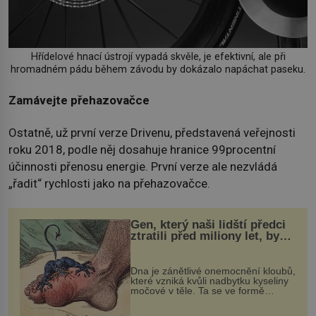
Hřídelové hnací ústrojí vypadá skvěle, je efektivní, ale při
hromadném pádu během závodu by dokázalo napáchat paseku.
Zamávejte přehazovačce
Ostatně, už první verze Drivenu, představená veřejnosti
roku 2018, podle něj dosahuje hranice 99procentní
účinnosti přenosu energie. První verze ale nezvládá
„řadit“ rychlosti jako na přehazovačce.
Gen, který naši lidští předci
ztratili před miliony let, by
mohl pomoci s léčbou
„nemoci králů“
Dna je zánětlivé onemocnění kloubů,
které vzniká kvůli nadbytku kyseliny
močové v těle. Ta se ve formě
krystalků ukládá v blízkosti kloubů,
nejčastěji přitom postihuje palce na