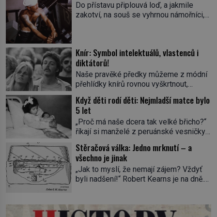
Do přístavu připlouvá loď, a jakmile
zakotví, na souš se vyhrnou námořníci,
aby utišili žízeň i chtíč. Jdou oním
zvláštním houpavým krokem. A kdyby je
někdo nepoznal podle toho, napoví mu
Knír: Symbol intelektuálů, vlastenců i
potetované paže. Námořnická kérka je
diktátorů!
totiž něco jako uniforma. Tetování jako
takové má velmi hlubokou minulost.
Naše pravěké předky můžeme z módní
Tetovaný je už pračlověk Ötzi, který
přehlídky knírů rovnou vyškrtnout,
zemřel […]
protože historici se shodují, že za
Když děti rodí děti: Nejmladší matce bylo
jedním z nejstarších knírů musíme až do
5 let
starověkého Egypta. Najdeme ho na
„Proč má naše dcera tak velké břicho?“
soše egyptského prince Rahotepa, jenž
říkají si manželé z peruánské vesničky
žil ve 26. století před naším
Ticrapo a raději vezmou malou Linu do
letopočtem! Není to ale něco obvyklého,
Stěračová válka: Jedno mrknutí – a
nemocnice. Nemá ale v břiše nádor, jak
proto právě obyvatelé ze stínu pyramid
všechno je jinak
se obávali, ale sedmiměsíční plod! Ve
dbají na hygienu a kompletně holí […]
„Jak to myslí, že nemají zájem? Vždyť
věku 5 let, 7 měsíců a 21 dnů porodí
byli nadšení!“ Robert Kearns je na dně.
Lina Medina (*1933) císařským řezem
Automobilka právě odmítla jeho inovaci
syna. Je 14. května 1939 a malá
stěračů. Jenže již roku 1969 vyjíždějí z
Peruánka […]
fabriky první modely s Kearnsovým