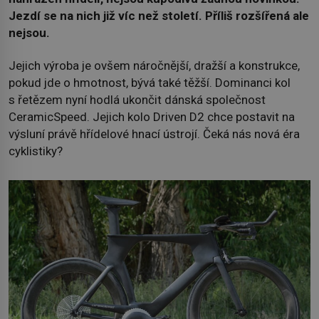
Jezdí se na nich již víc než století. Příliš rozšířená ale
nejsou.
Jejich výroba je ovšem náročnější, dražší a konstrukce,
pokud jde o hmotnost, bývá také těžší. Dominanci kol
s řetězem nyní hodlá ukončit dánská společnost
CeramicSpeed. Jejich kolo Driven D2 chce postavit na
výsluní právě hřídelové hnací ústrojí. Čeká nás nová éra
cyklistiky?