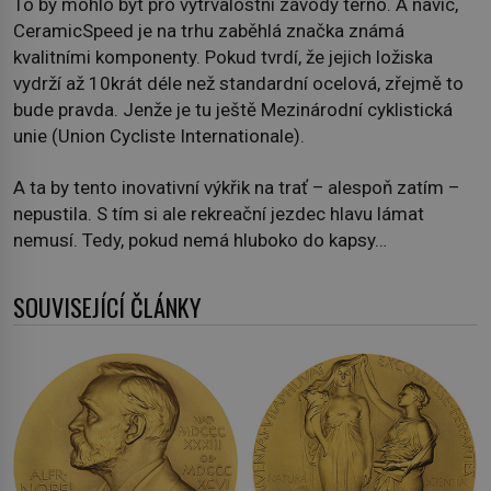
To by mohlo být pro vytrvalostní závody terno. A navíc,
CeramicSpeed je na trhu zaběhlá značka známá
kvalitními komponenty. Pokud tvrdí, že jejich ložiska
vydrží až 10krát déle než standardní ocelová, zřejmě to
bude pravda. Jenže je tu ještě Mezinárodní cyklistická
unie (Union Cycliste Internationale).
A ta by tento inovativní výkřik na trať – alespoň zatím –
nepustila. S tím si ale rekreační jezdec hlavu lámat
nemusí. Tedy, pokud nemá hluboko do kapsy…
SOUVISEJÍCÍ ČLÁNKY