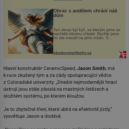
Obraz s andělem chrání náš
dům
Ten obraz byl kýč, se kterým jsme se
nechtěli nikomu chlubit. Rychle jsme
ho ale vraceli na jeho místo. S
manželem Vaškem jsme si pořídili
chaloupku, takový domek na severu
Čech, kde jsme si naplánova...
skutecnepribehy.cz
Hlavní konstruktér CeramicSpeed,
Jason Smith
, má
k ruce zkušený tým a za zády spolupracující vědce
z Coloradské univerzity. „Dnešní nejmodernější hnací
ústrojí jsou stále závislá na mastných řetězech a
složitém systému, po kterém kloužou.
Je to zbytečné tření, které ubírá na efektivitě jízdy,“
vysvětluje Jason a dodává: