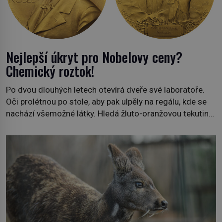
Nejlepší úkryt pro Nobelovy ceny?
Chemický roztok!
Po dvou dlouhých letech otevírá dveře své laboratoře.
Oči prolétnou po stole, aby pak ulpěly na regálu, kde se
nachází všemožné látky. Hledá žluto-oranžovou tekutinu,
jakmile ji zahlédne, nesmírně se mu uleví. Teď může svůj
plán dokončit. Pod termínem aqua regia se skrývá
směs s názvem lučavka královská. Svůj přídomek nemá
pro nic za nic, […]