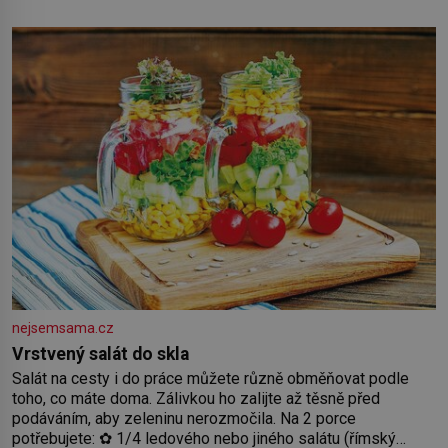
nejmenší je klíčová jednoduchost, měkkost a bezpečí, proto
by pokoj miminka měl působit především klidně a útulně.
Předškolní věk je
nejsemsama.cz
Vrstvený salát do skla
Salát na cesty i do práce můžete různě obměňovat podle
toho, co máte doma. Zálivkou ho zalijte až těsně před
podáváním, aby zeleninu nerozmočila. Na 2 porce
potřebujete: ✿ 1/4 ledového nebo jiného salátu (římský