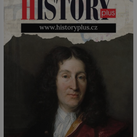
zlepšovákem. Začíná spor, kterému
génius obětuje vše – čas, rodinu i sám
sebe. Američan Robert William Kearns
(1927–2005), který během vlastní
svatby přijde […]