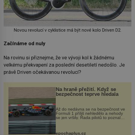
Novou revolucí v cyklistice má být nové kolo Driven D2.
Začínáme od nuly
Na rovinu si přiznejme, že ve vývoji kol k žádnému
velkému překvapení za poslední desetiletí nedošlo. Je
právě Driven očekávanou revolucí?
Na hraně přežití. Když se
bezpečnost teprve hledala
Až do nedávna se na bezpečnost ve
Formuli 1 příliš nehledělo a nehody
se jen vršily. Řada pilotů to poznala
na vlastní kůži, často s trvalými
následky nebo bohužel i ztrátou
života. Dnes nepochopiteln...
epochaplus.cz