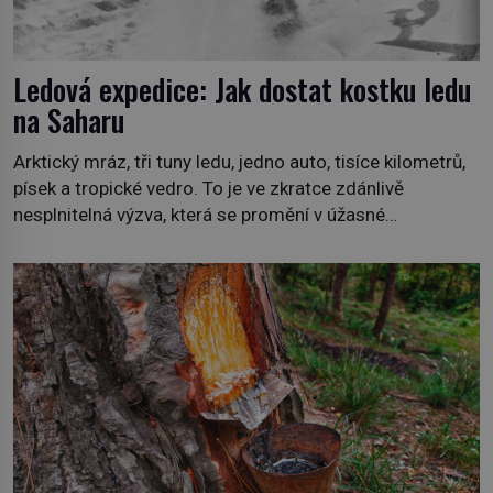
Ledová expedice: Jak dostat kostku ledu
na Saharu
Arktický mráz, tři tuny ledu, jedno auto, tisíce kilometrů,
písek a tropické vedro. To je ve zkratce zdánlivě
nesplnitelná výzva, která se promění v úžasné
dobrodružství a důkaz, že nic není nemožné. Vše začíná
na podzim 1958 jako hec. Rádio Luxembourg přichází s
neobvyklou výzvou. Tomu, kdo dokáže dopravit ze
severního polárního kruhu na […]