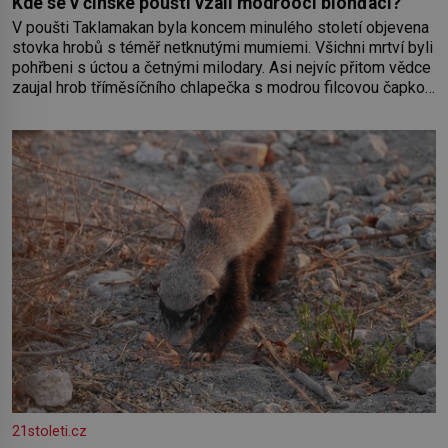
Kde se v čínské poušti vzali modroocí blonďáci?
V poušti Taklamakan byla koncem minulého století objevena
stovka hrobů s téměř netknutými mumiemi. Všichni mrtví byli
pohřbeni s úctou a četnými milodary. Asi nejvíc přitom vědce
zaujal hrob tříměsíčního chlapečka s modrou filcovou čapkou,
z níž se draly blonďaté vlásky. Fakt, že jsou těla dávných lidí
nesmírně dobře zachovalá, přičítají odborníci zdejším
klimatickým podmínkám. Sucho, prosolené písky a extrémně
21stoleti.cz