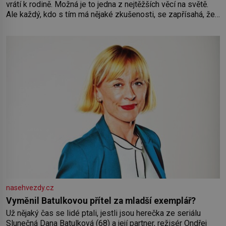
vrátí k rodině. Možná je to jedna z nejtěžších věcí na světě.
Ale každý, kdo s tím má nějaké zkušenosti, se zapřísahá, že
pokud odpustíte, znatelně se vám uleví. Když se ke mně
doneslo, že si manžel pořídil milenku,
nasehvezdy.cz
Vyměnil Batulkovou přítel za mladší exemplář?
Už nějaký čas se lidé ptali, jestli jsou herečka ze seriálu
Slunečná Dana Batulková (68) a její partner, režisér Ondřej