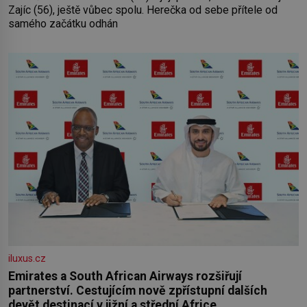
Zajíc (56), ještě vůbec spolu. Herečka od sebe přítele od
samého začátku odhán
iluxus.cz
Emirates a South African Airways rozšiřují
partnerství. Cestujícím nově zpřístupní dalších
devět destinací v jižní a střední Africe