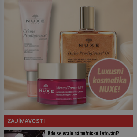
opatření, která mají posílit obranu jeho
království. Zajistit hodlá především
severní hranici. Na […]
ZAJÍMAVOSTI
Kde se vzalo námořnické tetování?