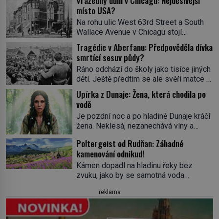
Vražedný dům v Chicagu: Nejděsivější
místo USA?
Na rohu ulic West 63rd Street a South
Wallace Avenue v Chicagu stojí
nenápadná pošta. Nemá žádný speciální
Tragédie v Aberfanu: Předpověděla dívka
nápis ani pamětní desku. A přesto prý
smrtící sesuv půdy?
místní zaměstnanci neradi chodí do
Ráno odchází do školy jako tisíce jiných
sklepa. Právě tady totiž sídlil sériový
dětí. Ještě předtím se ale svěří matce s
vrah H. H. Holmes a také
podivným snem. Ve škole, kterou dobře
nejpropracovanější past na lidi
Upírka z Dunaje: Žena, která chodila po
zná, tentokrát nevidí budovu ani
v dějinách americké kriminalistiky.
vodě
spolužáky. Místo nich se před ní tyčí
Herman Webster Mudgett (1861–1896)
Je pozdní noc a po hladině Dunaje kráčí
cosi temného. O několik hodin později je
přijíždí […]
žena. Neklesá, nezanechává vlny a
mrtvá. Mohla devítiletá Zahlédla vlastní
pohybuje se tiše, jako by černá voda
osud? Dne 21. října 1966 se velšská
Poltergeist od Rudňan: Záhadné
pod ní byla dlažbou. Muž, který ji z
vesnice Aberfan […]
kamenování odnikud!
břehu pozoruje, ji údajně poznává, jenže
Ruža Vlajna má být v tu chvíli mrtvá celé
Kámen dopadl na hladinu řeky bez
století. Vesnice Kisiljevo v
zvuku, jako by se samotná voda
severovýchodním Srbsku má s upíry
rozhodla mlčet. Mladší z chlapců
reklama
nevyřízené účty. […]
bolestně strhl ruku, ale další úder ho
zasáhl dříve, než si vůbec uvědomil
pohyb: tiše, nelidsky přesně. „Odkud…?“