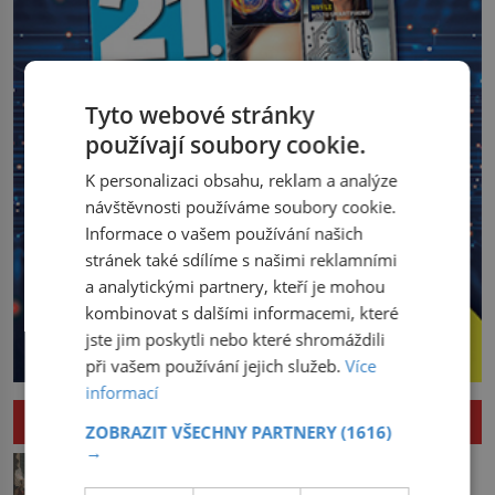
Tyto webové stránky
používají soubory cookie.
K personalizaci obsahu, reklam a analýze
návštěvnosti používáme soubory cookie.
Informace o vašem používání našich
stránek také sdílíme s našimi reklamními
a analytickými partnery, kteří je mohou
kombinovat s dalšími informacemi, které
jste jim poskytli nebo které shromáždili
při vašem používání jejich služeb.
Více
informací
HISTORIE
ZOBRAZIT VŠECHNY PARTNERY
(1616)
→
Pád Maximiliena Robespierra: Zuřivého
jakobína nikdo nelitoval?