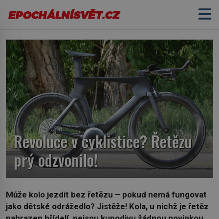
Revoluce v cyklistice? Řetězu
prý odzvonilo!
Může kolo jezdit bez řetězu – pokud nemá fungovat
jako dětské odrážedlo? Jistěže! Kola, u nichž je řetěz
nahrazen hřídelí, nejsou kupodivu žádnou novinkou.