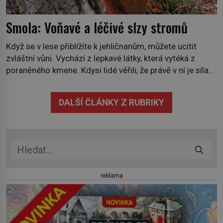
Smola: Voňavé a léčivé slzy stromů
Když se v lese přiblížíte k jehličnanům, můžete ucítit
zvláštní vůni. Vychází z lepkavé látky, která vytéká z
poraněného kmene. Kdysi lidé věřili, že právě v ní je síla
stromu. Smola také patří k nejstarším surovinám, s nimiž
lidstvo pracovalo. Chrání strom před infekcí, hmyzem a
DALŠÍ ČLÁNKY Z RUBRIKY
vysycháním. Dá se říct, že je to přírodní […]
reklama