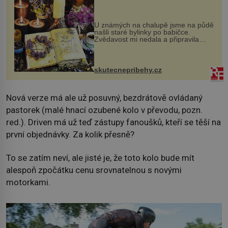
U známých na chalupě jsme na půdě
našli staré bylinky po babičce.
Zvědavost mi nedala a připravila
jsem si z nich lektvar… Zimní pobyt
na chalupě se pro mě vlastní vinou
změnil v děsivý zážitek, na kt...
skutecnepribehy.cz
Nová verze má ale už posuvný, bezdrátově ovládaný
pastorek (malé hnací ozubené kolo v převodu, pozn.
red.). Driven má už teď zástupy fanoušků, kteří se těší na
první objednávky. Za kolik přesně?
To se zatím neví, ale jisté je, že toto kolo bude mít
alespoň zpočátku cenu srovnatelnou s novými
motorkami.