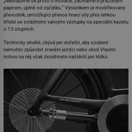
„Nesnažíme se proto o inovace, začínáme s prázdným
papírem, úplně od začátku.“ Výsledkem je modifikovaný
převodník, umožňující přenos hnací síly přes lehkou
hřídel se zvláštními valivými výstupky na speciální kazetu
o 13 stupních.
Technicky skvělé, zbývá jen dořešit, aby ozubení
nemohlo způsobit zranění jezdci nebo okolí.Vlastní
nohou na něj však dosáhnete naštěstí jen těžko.