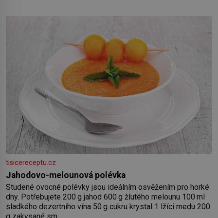
salát, polníček…) ✿ 1 malá konzerva kukuřice ✿ ½ okurky ✿
2 rajčata Zálivka: ✿ 4 lžíce olivového oleje ✿ 1 lžíci citronové
šťávy ✿ ½ stroužku
tisicereceptu.cz
Jahodovo-melounová polévka
Studené ovocné polévky jsou ideálním osvěžením pro horké
dny. Potřebujete 200 g jahod 600 g žlutého melounu 100 ml
sladkého dezertního vína 50 g cukru krystal 1 lžíci medu 200
g zakysané sm