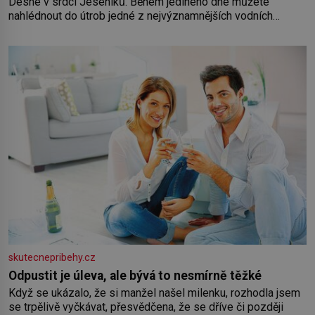
Desné v srdci Jeseníků. Během jediného dne můžete
nahlédnout do útrob jedné z nejvýznamnějších vodních
elektráren v Evropě, vydat se na horské hřebeny, projet se na
koloběžce a den zakončit poznáváním památek ve Velkých
Losinách nebo v termálním
skutecnepribehy.cz
Odpustit je úleva, ale bývá to nesmírně těžké
Když se ukázalo, že si manžel našel milenku, rozhodla jsem
se trpělivě vyčkávat, přesvědčena, že se dříve či později