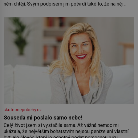
něm chtějí. Svým podpisem jim potvrdí také to, že na něj
během výslechů nikdo nevyvíjel fyzický ani psychický nátlak.
Syn brněnského řezníka chce být knězem a
skutecnepribehy.cz
Souseda mi poslalo samo nebe!
Celý život jsem si vystačila sama. Až vážná nemoc mi
ukázala, že největším bohatstvím nejsou peníze ani vlastní
byt, ale člověk, který je ochotný podat pomocnou ruku.