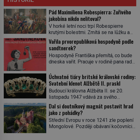
Pád Maximiliena Robespierra: Zuřivého
jakobína nikdo nelitoval?
V horké letní noci trpí Robespierre
krutými bolestmi. Zmítá se na lůžku a
hlavou mu víří kolotoč myšlenek. Když
Vařila prvorepubliková hospodyně podle
se probere z mdlob, vzpomene si na
sandtnerek?
jednu z pařížských jasnovidek, kterou
Hospodyně Františka přemítá, co bude
před lety navštívil. Prorokovala mu
dneska vařit. Pracuje v rodině pana rady
tragický osud. Tehdy se jí vysmál.
a ten má mlsný jazýček. Zalistuje proto
„Robespierre to dotáhne hodně daleko,“
rychle v jedné ze „sandtnerek“.
Úchvatné tiáry britské královské rodiny:
prohlásil o něm jiný významný
„Zaplaťpánbůh, že už nemusíme chodit
Svatební klenot Alžbětě II. praskl
francouzský revolucionář, Honoré de
s lístky,“ povzdechne si směrem ke
Mirabeau […]
Budoucí královna Alžběta II. se 20.
služce, kterou má v kuchyni k ruce.
listopadu 1947 vdává za svého
Ještě v prvních letech nové republiky
vyvoleného Filipa Mountbattena. Aby
Dal si doutníkový magnát postavit hrad
fungoval kvůli nedostatku zboží
měla na obřad ve Westminsteru podle
jako z pohádky?
přídělový systém. […]
tradice „něco vypůjčeného“, její matka jí
Střední Evropu v roce 1241 zle poplení
věnuje jedinečný šperk ze své
Mongolové. Později obávaní kočovníci
soukromé kolekce – diamantovou tiáru
sice odtáhnou, všichni ale počítají s
královny Marie. „Je to ošklivá špičatá
jejich návratem. Václav I. proto začne