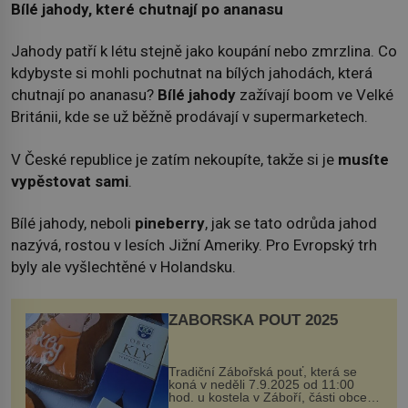
Bílé jahody, které chutnají po ananasu
Jahody patří k létu stejně jako koupání nebo zmrzlina. Co
kdybyste si mohli pochutnat na bílých jahodách, která
chutnají po ananasu?
Bílé jahody
zažívají boom ve Velké
Británii, kde se už běžně prodávají v supermarketech.
V České republice je zatím nekoupíte, takže si je
musíte
vypěstovat sami
.
Bílé jahody, neboli
pineberry
, jak se tato odrůda jahod
nazývá, rostou v lesích Jižní Ameriky. Pro Evropský trh
byly ale vyšlechtěné v Holandsku.
ZÁBOŘSKÁ POUŤ 2025
Tradiční Zábořská pouť, která se
koná v neděli 7.9.2025 od 11:00
hod. u kostela v Záboří, části obce