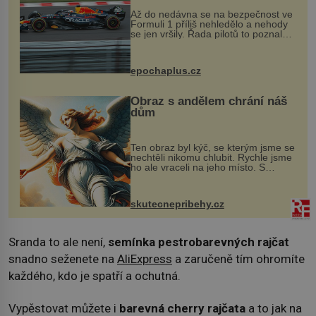
Až do nedávna se na bezpečnost ve
Formuli 1 příliš nehledělo a nehody
se jen vršily. Řada pilotů to poznala
na vlastní kůži, často s trvalými
následky nebo bohužel i ztrátou
života. Dnes nepochopiteln...
epochaplus.cz
Obraz s andělem chrání náš
dům
Ten obraz byl kýč, se kterým jsme se
nechtěli nikomu chlubit. Rychle jsme
ho ale vraceli na jeho místo. S
manželem Vaškem jsme si pořídili
chaloupku, takový domek na severu
Čech, kde jsme si naplánova...
skutecnepribehy.cz
Sranda to ale není,
semínka pestrobarevných rajčat
snadno seženete na
AliExpress
a zaručeně tím ohromíte
každého, kdo je spatří a ochutná.
Vypěstovat můžete i
barevná cherry rajčata
a to jak na