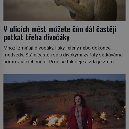
V ulicích měst můžete čím dál častěji
potkat třeba divočáky
Mnozí zmiňují divočáky, lišky, jeleny nebo dokonce
medvědy. Stále častěji se s divokými zvířaty setkáváme
přímo v ulicích měst. Proč se tak děje a zda je za to
někdo zodpovědný, to jsou otázky, které necháme na
jiných. My se raději podíváme do jiných zemí a
prozkoumáme, jaká další zvířata po celém světě se
přizpůsobila životu […]