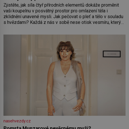
Zjistěte, jak síla čtyř přírodních elementů dokáže proměnit
vaši koupelnu v posvátný prostor pro omlazení těla i
zklidnění unavené mysli. Jak pečovat o pleť a tělo v souladu
s hvězdami? Každá z nás v sobě nese otisk vesmíru, který
se projevuje nejen v naší povaze, ale i v potřebách naší
pokožky. Ohnivá znamení Ženy narozené ve znamení Berana,
Lva a Střelce v sobě nesou žár, odvahu a neutuchající elán.
Vaše
nasehvezdy.cz
Pomsta Munzarové nevěrnému muži?