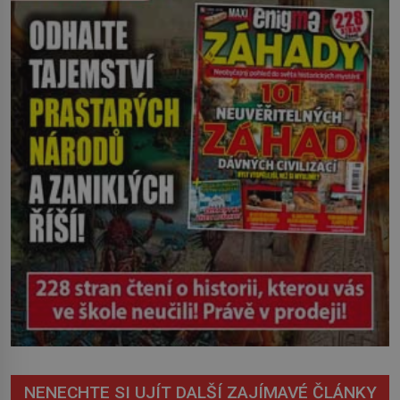
století. Vesnice Kisiljevo v
severovýchodním Srbsku má s upíry
nevyřízené účty. […]
NENECHTE SI UJÍT DALŠÍ ZAJÍMAVÉ ČLÁNKY