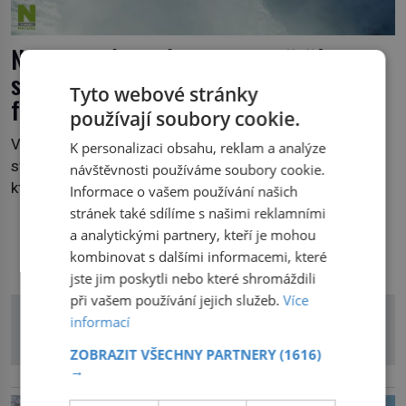
Nezkrocená velká jezera, největší
sladkovodní soustavy na světě přímo
Tyto webové stránky
fascinují
používají soubory cookie.
Velká jezera Severní Ameriky jsou zásobárnou pětiny
K personalizaci obsahu, reklam a analýze
světové sladké vody a páteří obrovského ekosystému,
návštěvnosti používáme soubory cookie.
který ze všech úhlů ve třech dílech zkoumá nový
Informace o vašem používání našich
kanadský dokument Nezkrocená Velká jezera. V
stránek také sdílíme s našimi reklamními
premiéře jej uvidíte na Viasat Nature v pondělí 5.
a analytickými partnery, kteří je mohou
DALŠÍ ČLÁNKY Z RUBRIKY
července. Hořejší jezero, Huronské jezero, Michiganské
kombinovat s dalšími informacemi, které
jezero, Erijské jezero, Ontarijské jezero a další menší
jste jim poskytli nebo které shromáždili
jezera a řeky […]
při vašem používání jejich služeb.
Více
informací
ZOBRAZIT VŠECHNY PARTNERY
(1616)
→
reklama