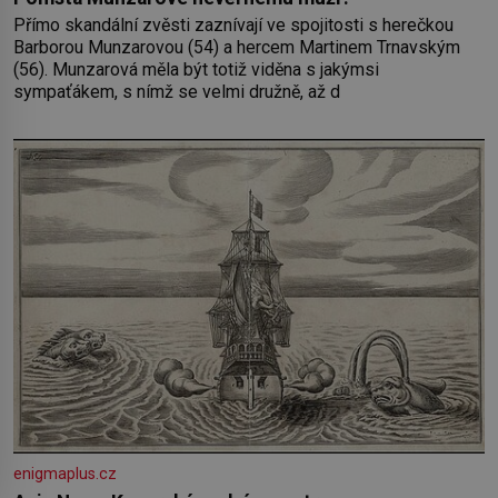
Přímo skandální zvěsti zaznívají ve spojitosti s herečkou
Barborou Munzarovou (54) a hercem Martinem Trnavským
(56). Munzarová měla být totiž viděna s jakýmsi
sympaťákem, s nímž se velmi družně, až d
enigmaplus.cz