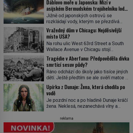
Ďáblovo moře u Japonska: Mizí v
asijském Bermudském trojúhelníku lodě
ve spárech neznámé síly?
Jižně od japonských ostrovů se
rozkládají vody, kterým se přezdívá
Ďáblovo moře. Vypráví se o lodích
Vražedný dům v Chicagu: Nejděsivější
mizejících beze stopy, podivných
místo USA?
světlech, zrádných proudech i mořských
Na rohu ulic West 63rd Street a South
dracích, kteří měli tyto končiny střežit už
Wallace Avenue v Chicagu stojí
v dávných legendách. Je tichomořský
nenápadná pošta. Nemá žádný speciální
Dračí trojúhelník skutečně prokletým
Tragédie v Aberfanu: Předpověděla dívka
nápis ani pamětní desku. A přesto prý
místem, nebo se zde jen nebezpečná
smrtící sesuv půdy?
místní zaměstnanci neradi chodí do
příroda proměnila v jednu z
Ráno odchází do školy jako tisíce jiných
sklepa. Právě tady totiž sídlil sériový
nejpůsobivějších námořních záhad? […]
dětí. Ještě předtím se ale svěří matce s
vrah H. H. Holmes a také
podivným snem. Ve škole, kterou dobře
nejpropracovanější past na lidi
Upírka z Dunaje: Žena, která chodila po
zná, tentokrát nevidí budovu ani
v dějinách americké kriminalistiky.
vodě
spolužáky. Místo nich se před ní tyčí
Herman Webster Mudgett (1861–1896)
Je pozdní noc a po hladině Dunaje kráčí
cosi temného. O několik hodin později je
přijíždí […]
žena. Neklesá, nezanechává vlny a
mrtvá. Mohla devítiletá Zahlédla vlastní
pohybuje se tiše, jako by černá voda
osud? Dne 21. října 1966 se velšská
pod ní byla dlažbou. Muž, který ji z
reklama
vesnice Aberfan […]
břehu pozoruje, ji údajně poznává, jenže
Ruža Vlajna má být v tu chvíli mrtvá celé