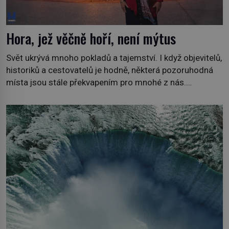
Hora, jež věčně hoří, není mýtus
Svět ukrývá mnoho pokladů a tajemství. I když objevitelů,
historiků a cestovatelů je hodně, některá pozoruhodná
místa jsou stále překvapením pro mnohé z nás.
Neprobádané místa Ázerbájdžánu, rozmanitá historie
Albánie či úchvatná atmosféra Kypru jsou jedny z míst,
která nám mají co nabídnout a vyprávět. Uznávaná
historička Bettany Hughes, se vydala prozkoumat
pozoruhodné úkazy, o kterých jste možná doposud
neslyšeli. Hora, […]