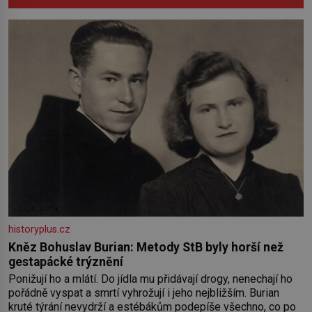
historyplus.cz
Kněz Bohuslav Burian: Metody StB byly horší než
gestapácké trýznění
Ponižují ho a mlátí. Do jídla mu přidávají drogy, nenechají ho
pořádně vyspat a smrtí vyhrožují i jeho nejbližším. Burian
kruté týrání nevydrží a estébákům podepíše všechno, co po