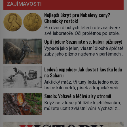
ZAJÍMAVOSTI
Nejlepší úkryt pro Nobelovy ceny?
Chemický roztok!
Po dvou dlouhých letech otevírá dveře
své laboratoře. Oči prolétnou po stole,
aby pak ulpěly na regálu, kde se nachází
Upíří jelen: Seznamte se, kabar pižmový!
všemožné látky. Hledá žluto-oranžovou
Vypadá jako jelen, vlastní dlouhé špičaté
tekutinu, jakmile ji zahlédne, nesmírně
zuby, jeho pižmo najdeme v parfémech
se mu uleví. Teď může svůj plán
celého světa a narazit na něj je velice
dokončit. Pod termínem aqua regia se
těžké. Tato charakteristika sedí na
skrývá směs s názvem lučavka
Ledová expedice: Jak dostat kostku ledu
jediného zástupce zvířecí říše – kabara
královská. Svůj přídomek nemá pro nic
na Saharu
pižmového. V Evropě ho jako první
za nic, […]
Arktický mráz, tři tuny ledu, jedno auto,
popíše švédský botanik Carl Linné
tisíce kilometrů, písek a tropické vedro.
(1707–1778), jenže v Asii o něm ví už
To je ve zkratce zdánlivě nesplnitelná
celá staletí. Zvíře připomíná jelena,
Smola: Voňavé a léčivé slzy stromů
výzva, která se promění v úžasné
v kohoutku dosahuje […]
Když se v lese přiblížíte k jehličnanům,
dobrodružství a důkaz, že nic není
můžete ucítit zvláštní vůni. Vychází z
nemožné. Vše začíná na podzim 1958
lepkavé látky, která vytéká z
jako hec. Rádio Luxembourg přichází s
poraněného kmene. Kdysi lidé věřili, že
neobvyklou výzvou. Tomu, kdo dokáže
právě v ní je síla stromu. Smola také