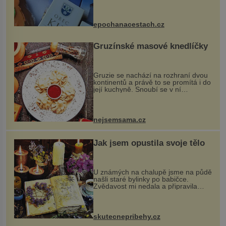
Kly u Mělníka. V programu naleznete
komentovanou prohlídku kostela,
dobovou hudbu, řemesla, atrakce...
epochanacestach.cz
Gruzínské masové knedlíčky
Gruzie se nachází na rozhraní dvou
kontinentů a právě to se promítá i do
její kuchyně. Snoubí se v ní
evropské a asijské chutě a díky tomu
vznikají rozmanité a chuťově bohaté
pokrmy, které rozhodně st...
nejsemsama.cz
Jak jsem opustila svoje tělo
U známých na chalupě jsme na půdě
našli staré bylinky po babičce.
Zvědavost mi nedala a připravila
jsem si z nich lektvar… Zimní pobyt
na chalupě se pro mě vlastní vinou
změnil v děsivý zážitek, na kt...
skutecnepribehy.cz