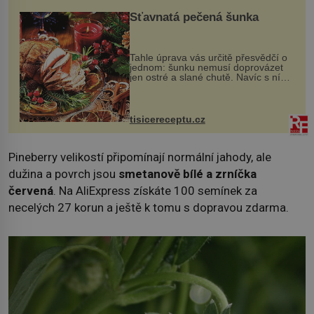
Šťavnatá pečená šunka
Tahle úprava vás určitě přesvědčí o
jednom: šunku nemusí doprovázet
jen ostré a slané chutě. Navíc s ní
nakrmíte poměrně hodně hladových
krků. Ingredience sádlo 3 kg šunky
vcelku 3 stroužky česneku hl...
tisicereceptu.cz
Pineberry velikostí připomínají normální jahody, ale
dužina a povrch jsou
smetanově bílé a zrníčka
červená
. Na AliExpress získáte 100 semínek za
necelých 27 korun a ještě k tomu s dopravou zdarma.