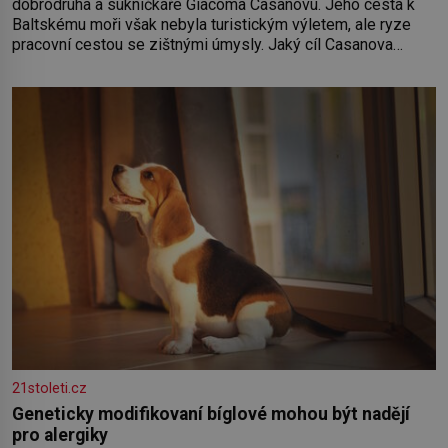
dobrodruha a sukničkáře Giacoma Casanovu. Jeho cesta k
Baltskému moři však nebyla turistickým výletem, ale ryze
pracovní cestou se zištnými úmysly. Jaký cíl Casanova
sledoval, když se například procházel uličkami lotyšské
Rigy? Casanova v Pobaltí kontaktoval tamní zednářské lóže.
Nebyl v této oblasti žádným nováčkem, protože do
zednářské
21stoleti.cz
Geneticky modifikovaní bíglové mohou být nadějí
pro alergiky