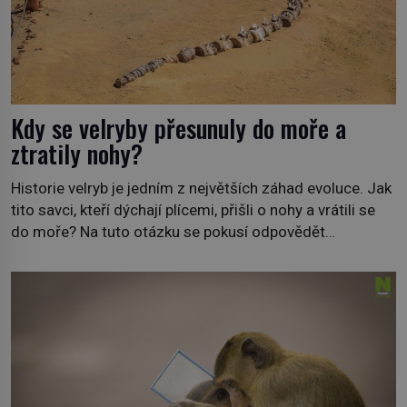
Kdy se velryby přesunuly do moře a
ztratily nohy?
Historie velryb je jedním z největších záhad evoluce. Jak
tito savci, kteří dýchají plícemi, přišli o nohy a vrátili se
do moře? Na tuto otázku se pokusí odpovědět
dokument Tajemné údolí velryb v Egyptě, který bude mít
premiéru ve čtvrtek 29. února ve 20:00 na televizní
stanici Viasat Nature. Všech 90 druhů dnes žijících
velryb […]