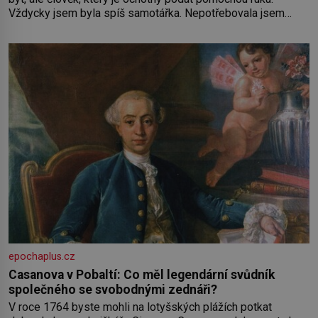
Vždycky jsem byla spíš samotářka. Nepotřebovala jsem
kolem sebe partu kamarádek ani partnera. Stačily mi knihy,
práce a hlavně klid. Hned po studiích jsem odešla z rodného
města,
epochaplus.cz
Casanova v Pobaltí: Co měl legendární svůdník
společného se svobodnými zednáři?
V roce 1764 byste mohli na lotyšských plážích potkat