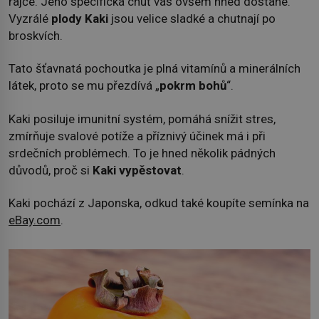
rajče. Jeho specifická chuť vás ovšem hned dostane.
Vyzrálé
plody Kaki
jsou velice sladké a chutnají po
broskvích.
Tato šťavnatá pochoutka je plná vitamínů a minerálních
látek, proto se mu přezdívá „
pokrm bohů
“.
Kaki posiluje imunitní systém, pomáhá snížit stres,
zmírňuje svalové potíže a příznivý účinek má i při
srdečních problémech. To je hned několik pádných
důvodů, proč si
Kaki vypěstovat
.
Kaki pochází z Japonska, odkud také koupíte semínka na
eBay.com
.