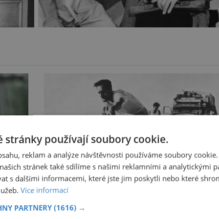
 stránky používají soubory cookie.
obsahu, reklam a analýze návštěvnosti používáme soubory cookie.
ašich stránek také sdílíme s našimi reklamními a analytickými par
 s dalšími informacemi, které jste jim poskytli nebo které shro
služeb.
Více informací
Ledová expedice: Jak dostat kostku le
Saharu
HNY PARTNERY
(1616) →
vý!