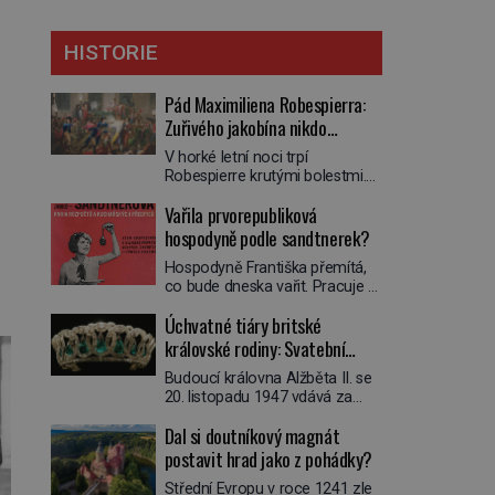
HISTORIE
Pád Maximiliena Robespierra:
Zuřivého jakobína nikdo
nelitoval?
V horké letní noci trpí
Robespierre krutými bolestmi.
Zmítá se na lůžku a hlavou mu
Vařila prvorepubliková
víří kolotoč myšlenek. Když se
probere z mdlob, vzpomene si
hospodyně podle sandtnerek?
na jednu z pařížských
Hospodyně Františka přemítá,
jasnovidek, kterou před lety
co bude dneska vařit. Pracuje v
navštívil. Prorokovala mu
rodině pana rady a ten má
tragický osud. Tehdy se jí
Úchvatné tiáry britské
mlsný jazýček. Zalistuje proto
vysmál. „Robespierre to
rychle v jedné ze „sandtnerek“.
královské rodiny: Svatební
dotáhne hodně daleko,“
„Zaplaťpánbůh, že už
prohlásil o něm jiný významný
klenot Alžbětě II. praskl
Budoucí královna Alžběta II. se
nemusíme chodit s lístky,“
francouzský revolucionář,
20. listopadu 1947 vdává za
povzdechne si směrem ke
Honoré de Mirabeau […]
svého vyvoleného Filipa
služce, kterou má v kuchyni k
Dal si doutníkový magnát
Mountbattena. Aby měla na
ruce. Ještě v prvních letech
obřad ve Westminsteru podle
postavit hrad jako z pohádky?
nové republiky fungoval kvůli
tradice „něco vypůjčeného“, její
nedostatku zboží přídělový
Střední Evropu v roce 1241 zle
matka jí věnuje jedinečný šperk
systém. […]