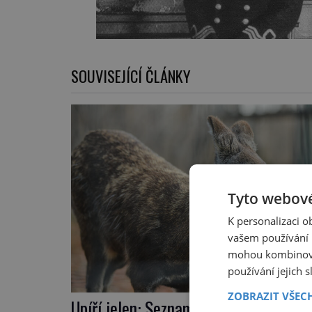
SOUVISEJÍCÍ ČLÁNKY
Tyto webové
K personalizaci 
vašem používání n
mohou kombinovat
používání jejich 
ZOBRAZIT VŠEC
Upíří jelen: Seznamte se, kabar pižmo