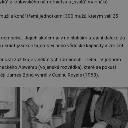
ků“ z královského námořnictva a „svalů“ mariňáků.
muži a končí třemi jednotkami 300 mužů, kterým velí 25
í německy… Jejich úkolem je v nejhlubším utajení daleko za
ji ukrást jakékoli tajemství nebo vědecké kapacity a zmizet.
šenosti zužitkuje v některých románech. Třeba… V jednom
meckého Abwehru (vojenská rozvědka), které se pokusí
ději James Bond vyhrál v Casinu Royale (1953).