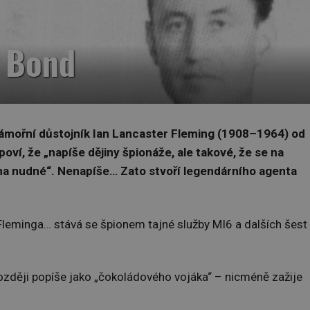
 Bond
námořní důstojník Ian Lancaster Fleming (1908–1964) od
oví, že „napíše dějiny špionáže, ale takové, že se na
a nudné“. Nenapíše… Zato stvoří legendárního agenta
leminga… stává se špionem tajné služby MI6 a dalších šest
zději popíše jako „čokoládového vojáka“ – nicméně zažije