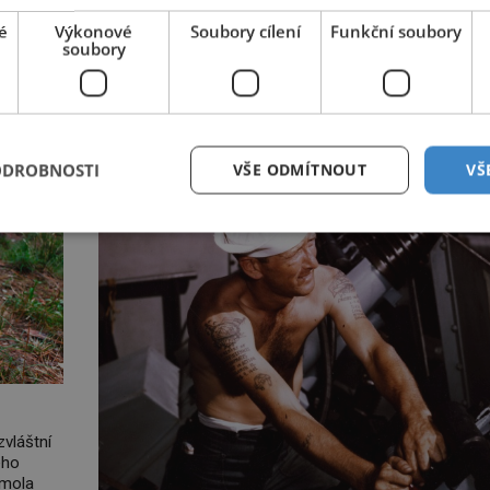
Arktický mráz, tři tuny ledu, jedno auto, tisíce kilometrů
pižmo
é
Výkonové
Soubory cílení
Funkční soubory
a tropické vedro. To je ve zkratce zdánlivě nesplnitelná
soubory
 velice
která se promění v úžasné dobrodružství a důkaz, že n
 zvířecí
nemožné. Vše začíná na podzim 1958 jako hec. Rád
píše
Luxembourg přichází s neobvyklou výzvou. Tomu, kdo
ii o něm
dokáže dopravit ze severního polárního kruhu na […]
 dosahuje
ODROBNOSTI
VŠE ODMÍTNOUT
VŠ
zvláštní
ého
 Smola