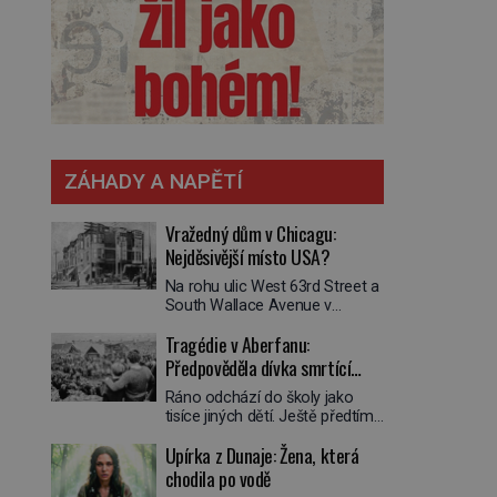
ZÁHADY A NAPĚTÍ
Vražedný dům v Chicagu:
Nejděsivější místo USA?
Na rohu ulic West 63rd Street a
South Wallace Avenue v
Chicagu stojí nenápadná pošta.
Tragédie v Aberfanu:
Nemá žádný speciální nápis ani
pamětní desku. A přesto prý
Předpověděla dívka smrtící
místní zaměstnanci neradi
sesuv půdy?
Ráno odchází do školy jako
chodí do sklepa. Právě tady
tisíce jiných dětí. Ještě předtím
totiž sídlil sériový vrah H. H.
se ale svěří matce s podivným
Holmes a také
Upírka z Dunaje: Žena, která
snem. Ve škole, kterou dobře
nejpropracovanější past na lidi
zná, tentokrát nevidí budovu ani
chodila po vodě
v dějinách americké
spolužáky. Místo nich se před ní
kriminalistiky. Herman Webster