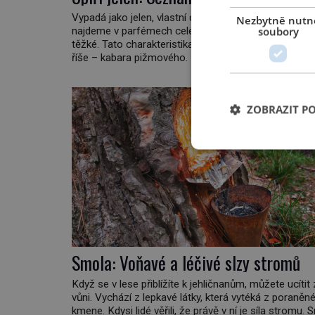
Vypadá jako jelen, vlastní dlouhé špičaté zuby, jeho 
Nezbytně nutn
soubory
najdeme v parfémech celého světa a narazit na něj je
těžké. Tato charakteristika sedí na jediného zástupce
říše – kabara pižmového. V Evropě ho jako první po
švédský botanik Carl Linné (1707–1778), jenže v As
ví už celá staletí. Zvíře připomíná jelena, v kohoutku
[…]
ZOBRAZIT P
Smola: Voňavé a léčivé slzy stromů
Když se v lese přiblížíte k jehličnanům, můžete ucítit 
vůni. Vychází z lepkavé látky, která vytéká z poraněn
kmene. Kdysi lidé věřili, že právě v ní je síla stromu.