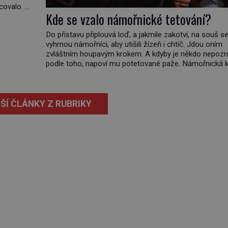
racovalo.
Kde se vzalo námořnické tetování?
se říct,
Do přístavu připlouvá loď, a jakmile zakotví, na souš s
vyhrnou námořníci, aby utišili žízeň i chtíč. Jdou oním
zvláštním houpavým krokem. A kdyby je někdo nepozn
podle toho, napoví mu potetované paže. Námořnická k
totiž něco jako uniforma. Tetování jako takové má ve
hlubokou minulost. Tetovaný je už pračlověk Ötzi, kter
zemřel […]
ŠÍ ČLÁNKY Z RUBRIKY