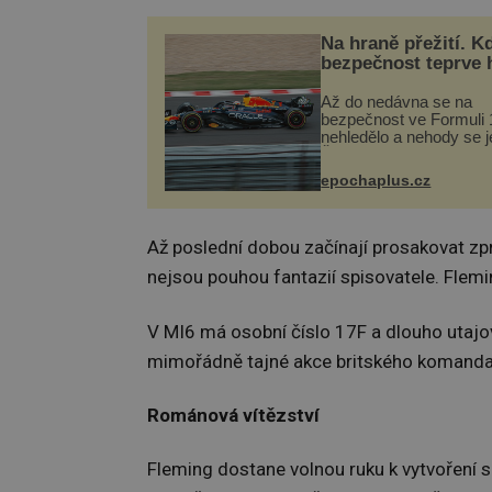
Na hraně přežití. K
bezpečnost teprve 
Až do nedávna se na
bezpečnost ve Formuli 1
nehledělo a nehody se je
Řada pilotů to poznala n
kůži, často s trvalými 
epochaplus.cz
nebo bohužel i ztrátou ž
Dnes nepochopiteln...
Až poslední dobou začínají prosakovat zprá
nejsou pouhou fantazií spisovatele. Flemi
V MI6 má osobní číslo 17F a dlouho utajov
mimořádně tajné akce britského komanda 30
Románová vítězství
Fleming dostane volnou ruku k vytvoření 