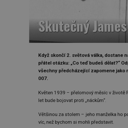
Skutečný James
Když skončí 2. světová válka, dostane 
přátel otázku: „Co teď budeš dělat?“ Odp
všechny předcházející zapomene jako n
007.
Květen 1939 – přelomový měsíc v životě F
let bude bojovat proti „náckům“.
Většinou za stolem – jeho manželka ho po
víc, než bychom si mohli představit.