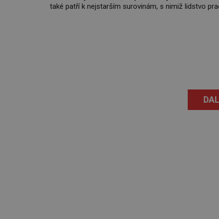
také patří k nejstarším surovinám, s nimiž lidstvo p
Chrání strom před infekcí, hmyzem a vysycháním. Dá 
že je to přírodní […]
DAL