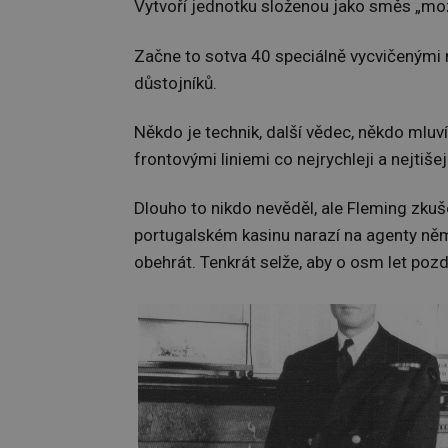
Vytvoří jednotku složenou jako směs „moz
Začne to sotva 40 speciálně vycvičenými 
důstojníků.
Někdo je technik, další vědec, někdo mluv
frontovými liniemi co nejrychleji a nejtiše
Dlouho to nikdo nevěděl, ale Fleming zku
portugalském kasinu narazí na agenty ně
obehrát. Tenkrát selže, aby o osm let poz