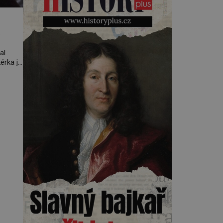
kávová zrna, která se v žaludku
cibetek částečně natráví. Když
se zvíře vyprázdní, zrna se
sesbírají z trusu, pečlivě očistí,
e
usuší, upraží a pak se z nich
připraví […]
al
érka je
lmi
ý