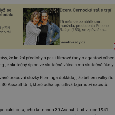
dyž se
Dcera Černocké stále trpí
hledala
Tři měsíce po náhlé smrti
manžela, producenta Pepeho
 příliš
Rafaje (†53), se zpěvačka
n vršily.
Barbora Vaculíková (45), dcera
a vlastní
Petry Černocké (75), poprvé
následky
ozvala veřejnosti. Na sociální
nasehvezdy.cz
ivota.
síti sdílela, že se snaží fung...
vy, že knižní předlohy a pak i filmové řady o agentovi vůbec
ng je skutečný špion ve skutečné válce a má skutečné úkoly.
ané pracovní složky Fleminga dokládají, že během války řídí
 Assault Unit, které odhaluje citlivá tajemství nacistů.
speciálního tajného komanda 30 Assault Unit v roce 1941.