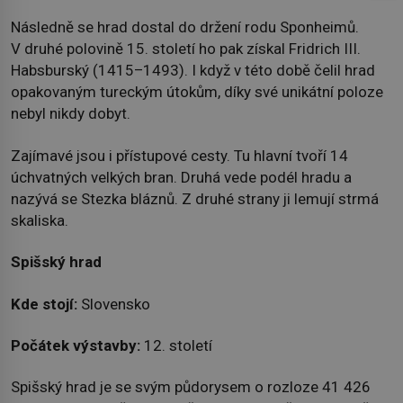
Následně se hrad dostal do držení rodu Sponheimů.
V druhé polovině 15. století ho pak získal Fridrich III.
Habsburský (1415–1493). I když v této době čelil hrad
opakovaným tureckým útokům, díky své unikátní poloze
nebyl nikdy dobyt.
Zajímavé jsou i přístupové cesty. Tu hlavní tvoří 14
úchvatných velkých bran. Druhá vede podél hradu a
nazývá se Stezka bláznů. Z druhé strany ji lemují strmá
skaliska.
Spišský hrad
Kde stojí:
Slovensko
Počátek výstavby:
12. století
Spišský hrad je se svým půdorysem o rozloze 41 426