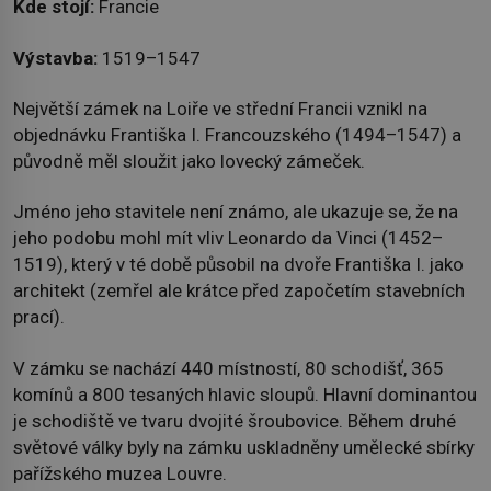
Kde stojí:
Francie
Výstavba:
1519–1547
Největší zámek na Loiře ve střední Francii vznikl na
objednávku Františka I. Francouzského (1494–1547) a
původně měl sloužit jako lovecký zámeček.
Jméno jeho stavitele není známo, ale ukazuje se, že na
jeho podobu mohl mít vliv Leonardo da Vinci (1452–
1519), který v té době působil na dvoře Františka I. jako
architekt (zemřel ale krátce před započetím stavebních
prací).
V zámku se nachází 440 místností, 80 schodišť, 365
komínů a 800 tesaných hlavic sloupů. Hlavní dominantou
je schodiště ve tvaru dvojité šroubovice. Během druhé
světové války byly na zámku uskladněny umělecké sbírky
pařížského muzea Louvre.