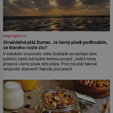
enigmaplus.cz
Strašidelná pláž Dumas: Je černý písek podhoubím,
ze kterého roste zlo?
V indickém svazovém státu Gudžarát se nachází část
pobřeží, které má hodně temnou pověst. Jistě k tomu
přispívá i černý písek této pláže. Proč má pláž takové
netypické zbarvení? Nakolik jsou pravd