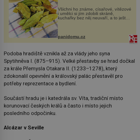
Všichni ho známe, císařové, vítězové
i umělci si jím zdobili skráně,
kuchařky bez něj neuvaří, a to ještě
nevíte, že bobkový list může výrazně
zmírnit některé naše neduhy.
Obsahuje v malém množství ně...
panidomu.cz
Podoba hradiště vznikla až za vlády jeho syna
Spytihněva I. (875–915). Velké přestavby se hrad dočkal
za krále Přemysla Otakara II. (1233–1278), který
zdokonalil opevnění a královský palác přestavěl pro
potřeby reprezentace a bydlení.
Součástí hradu je i katedrála sv. Víta, tradiční místo
korunovací českých králů a často i místo jejich
posledního odpočinku.
Alcázar v Seville