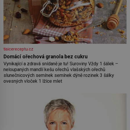
tisicereceptu.cz
Domácí ořechová granola bez cukru
Vynikající a zdravá snídaně je tu! Suroviny Vždy 1 šálek –
neloupaných mandlí kešu ořechů vlašských ořechů
slunečnicových semínek semínek dýně rozinek 3 šálky
ovesných vloček 1 lžíce mlet