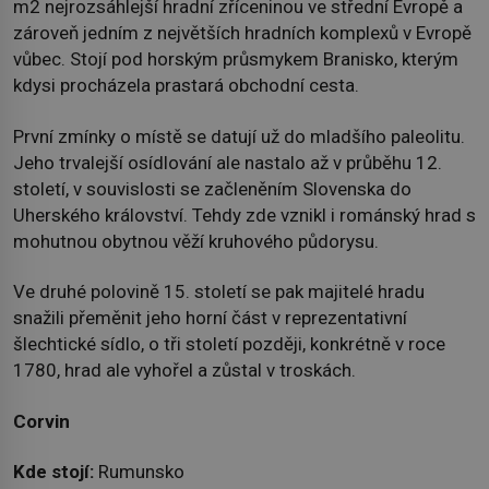
m2 nejrozsáhlejší hradní zříceninou ve střední Evropě a
zároveň jedním z největších hradních komplexů v Evropě
vůbec. Stojí pod horským průsmykem Branisko, kterým
kdysi procházela prastará obchodní cesta.
První zmínky o místě se datují už do mladšího paleolitu.
Jeho trvalejší osídlování ale nastalo až v průběhu 12.
století, v souvislosti se začleněním Slovenska do
Uherského království. Tehdy zde vznikl i románský hrad s
mohutnou obytnou věží kruhového půdorysu.
Ve druhé polovině 15. století se pak majitelé hradu
snažili přeměnit jeho horní část v reprezentativní
šlechtické sídlo, o tři století později, konkrétně v roce
1780, hrad ale vyhořel a zůstal v troskách.
Corvin
Kde stojí:
Rumunsko