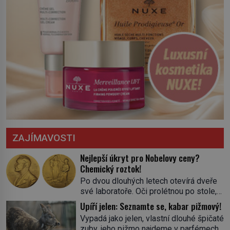
ZAJÍMAVOSTI
Nejlepší úkryt pro Nobelovy ceny?
Chemický roztok!
Po dvou dlouhých letech otevírá dveře
své laboratoře. Oči prolétnou po stole,
aby pak ulpěly na regálu, kde se nachází
Upíří jelen: Seznamte se, kabar pižmový!
všemožné látky. Hledá žluto-oranžovou
Vypadá jako jelen, vlastní dlouhé špičaté
tekutinu, jakmile ji zahlédne, nesmírně
zuby, jeho pižmo najdeme v parfémech