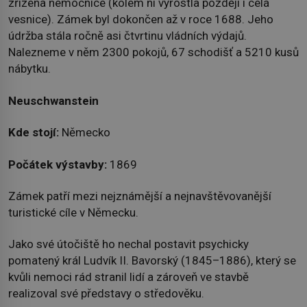
zřízena nemocnice (kolem ní vyrostla později i celá
vesnice). Zámek byl dokončen až v roce 1688. Jeho
údržba stála ročně asi čtvrtinu vládních výdajů.
Nalezneme v něm 2300 pokojů, 67 schodišť a 5210 kusů
nábytku.
Neuschwanstein
Kde stojí:
Německo
Počátek výstavby:
1869
Zámek patří mezi nejznámější a nejnavštěvovanější
turistické cíle v Německu.
Jako své útočiště ho nechal postavit psychicky
pomatený král Ludvík II. Bavorský (1845–1886), který se
kvůli nemoci rád stranil lidí a zároveň ve stavbě
realizoval své představy o středověku.