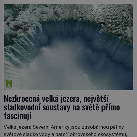
Albánie či úchvatná atmosféra Kypru jsou jedny z míst,
která nám mají co nabídnout a vyprávět. Uznávaná
historička Bettany Hughes, se vydala prozkoumat
pozoruhodné úkazy, o kterých jste možná doposud
neslyšeli. Hora, […]
Nezkrocená velká jezera, největší
sladkovodní soustavy na světě přímo
fascinují
Velká jezera Severní Ameriky jsou zásobárnou pětiny
světové sladké vody a páteří obrovského ekosystému,