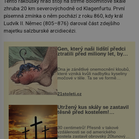
Tento rakouský hrad stojí na strmé dolomitové skále
zhruba 20 km severovýchodně od Klagenfurtu. První
písemná zmínka o něm pochází z roku 860, kdy král
Ludvík II. Němec (805–876) daroval část zdejšího
majetku salzburské arcidiecézi.
Gen, který naši lidští předci
ztratili před miliony let, by
mohl pomoci s léčbou
„nemoci králů“
Dna je zánětlivé onemocnění kloubů,
které vzniká kvůli nadbytku kyseliny
močové v těle. Ta se ve formě
krystalků ukládá v blízkosti kloubů,
nejčastěji přitom postihuje palce na
nohou, a způsobuje bole...
21stoleti.cz
Utržený kus skály se zastavil
těsně před kostelem!
Ochránila ho boží síla?
30 centimetrů! Přesně v takové
vzdálenosti se od amerického
kostela zastavil obrovský 20tunový