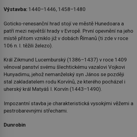
Výstavba:
1440–1446, 1458–1480
Goticko-renesanční hrad stojí ve městě Hunedoara a
patří mezi největší hrady v Evropě. První opevnění na jeho
místě přitom vzniklo již v dobách Římanů (ti zde v roce
106 n. l. těžili železo).
Král Zikmund Lucemburský (1386–1437) v roce 1409
věnoval panství svému šlechtickému vazalovi Vojkovi
Hunyadimu, jehož nemanželský syn János se později
stal zakladatelem rodu Korvínů, ze kterého pocházel i
uherský král Matyáš I. Korvín (1443–1490).
Impozantní stavba je charakteristická vysokými věžemi a
pestrobarevnými střechami.
Dunrobin