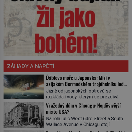
ZÁHADY A NAPĚTÍ
Ďáblovo moře u Japonska: Mizí v
asijském Bermudském trojúhelníku lodě
ve spárech neznámé síly?
Jižně od japonských ostrovů se
rozkládají vody, kterým se přezdívá
Ďáblovo moře. Vypráví se o lodích
Vražedný dům v Chicagu: Nejděsivější
mizejících beze stopy, podivných
místo USA?
světlech, zrádných proudech i mořských
Na rohu ulic West 63rd Street a South
dracích, kteří měli tyto končiny střežit už
Wallace Avenue v Chicagu stojí
v dávných legendách. Je tichomořský
nenápadná pošta. Nemá žádný speciální