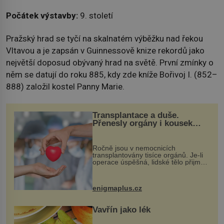
Počátek výstavby:
9. století
Pražský hrad se tyčí na skalnatém výběžku nad řekou
Vltavou a je zapsán v Guinnessově knize rekordů jako
největší doposud obývaný hrad na světě. První zmínky o
něm se datují do roku 885, kdy zde kníže Bořivoj I. (852–
888) založil kostel Panny Marie.
Transplantace a duše.
Přenesly orgány i kousek
osobnosti dárce?
Ročně jsou v nemocnicích
transplantovány tisíce orgánů. Je-li
operace úspěšná, lidské tělo přijme
darovaný orgán za své a pacient
může vést plnohodnotný život. Ale co
když při transplantaci nepřijímám...
enigmaplus.cz
Vavřín jako lék