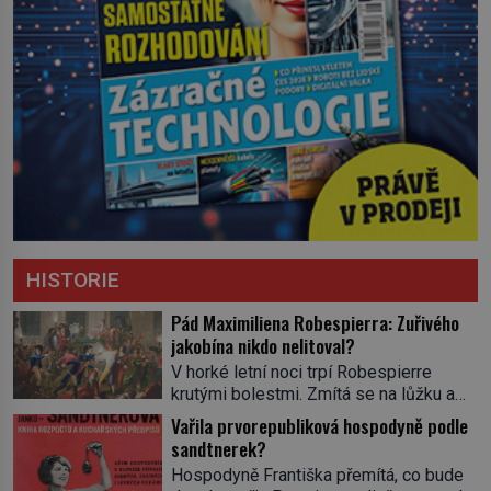
HISTORIE
Pád Maximiliena Robespierra: Zuřivého
jakobína nikdo nelitoval?
V horké letní noci trpí Robespierre
krutými bolestmi. Zmítá se na lůžku a
hlavou mu víří kolotoč myšlenek. Když
Vařila prvorepubliková hospodyně podle
se probere z mdlob, vzpomene si na
sandtnerek?
jednu z pařížských jasnovidek, kterou
Hospodyně Františka přemítá, co bude
před lety navštívil. Prorokovala mu