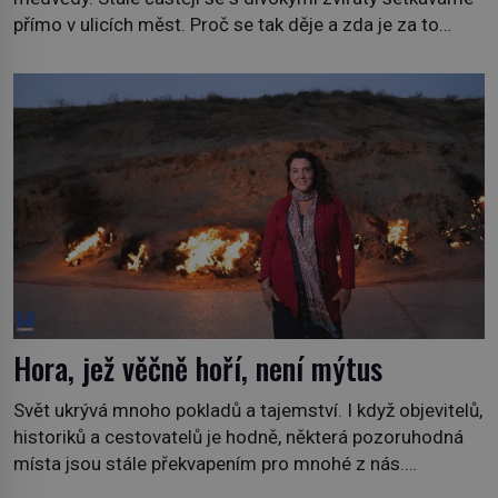
přímo v ulicích měst. Proč se tak děje a zda je za to
někdo zodpovědný, to jsou otázky, které necháme na
jiných. My se raději podíváme do jiných zemí a
prozkoumáme, jaká další zvířata po celém světě se
přizpůsobila životu […]
Hora, jež věčně hoří, není mýtus
Svět ukrývá mnoho pokladů a tajemství. I když objevitelů,
historiků a cestovatelů je hodně, některá pozoruhodná
místa jsou stále překvapením pro mnohé z nás.
Neprobádané místa Ázerbájdžánu, rozmanitá historie