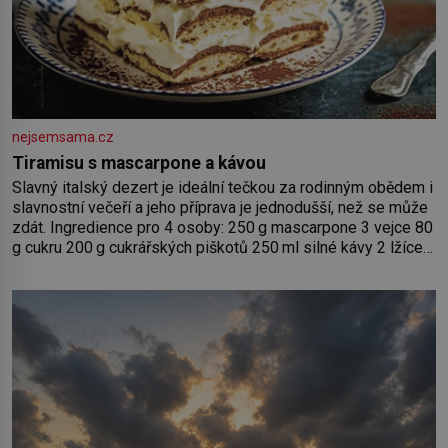
nejsemsama.cz
Tiramisu s mascarpone a kávou
Slavný italský dezert je ideální tečkou za rodinným obědem i
slavnostní večeří a jeho příprava je jednodušší, než se může
zdát. Ingredience pro 4 osoby: 250 g mascarpone 3 vejce 80
g cukru 200 g cukrářských piškotů 250 ml silné kávy 2 lžíce
amaretta kakao na posypání Postup: Oddělte žloutky od
bílků. Žloutky vyšlehejte s cukrem do světlé pěny a postupně
do nich vmíchejte mascarpone, aby vznikl hladký