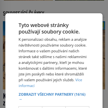
SOUVISEJÍCÍ ČLÁNKY
Tyto webové stránky
používají soubory cookie.
K personalizaci obsahu, reklam a analýze
návštěvnosti používáme soubory cookie.
Informace o vašem používání našich
stránek také sdílíme s našimi reklamními
a analytickými partnery, kteří je mohou
kombinovat s dalšími informacemi, které
jste jim poskytli nebo které shromáždili
při vašem používání jejich služeb.
Více
informací
Kdy se velryby přesunuly do moře a
ZOBRAZIT VŠECHNY PARTNERY
(1616)
→
ztratily nohy?