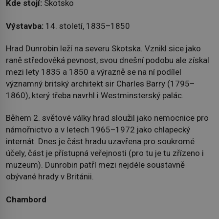
Kde stojí:
Skotsko
Výstavba:
14. století, 1835–1850
Hrad Dunrobin leží na severu Skotska. Vznikl sice jako
raně středověká pevnost, svou dnešní podobu ale získal
mezi lety 1835 a 1850 a výrazně se na ní podílel
významný britský architekt sir Charles Barry (1795–
1860), který třeba navrhl i Westminsterský palác.
Během 2. světové války hrad sloužil jako nemocnice pro
námořnictvo a v letech 1965–1972 jako chlapecký
internát. Dnes je část hradu uzavřena pro soukromé
účely, část je přístupná veřejnosti (pro tu je tu zřízeno i
muzeum). Dunrobin patří mezi nejdéle soustavně
obývané hrady v Británii.
Chambord