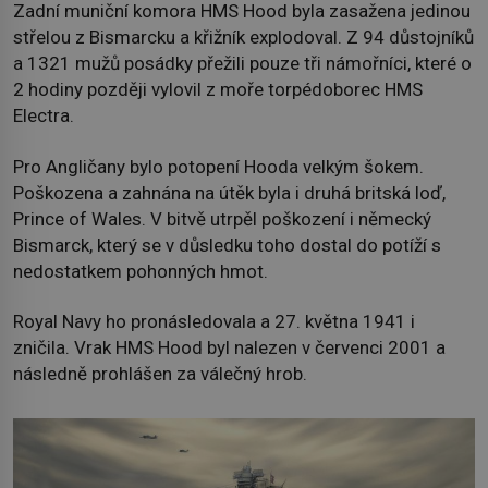
Zadní muniční komora HMS Hood byla zasažena jedinou
střelou z Bismarcku a křižník explodoval. Z 94 důstojníků
a 1321 mužů posádky přežili pouze tři námořníci, které o
2 hodiny později vylovil z moře torpédoborec HMS
Electra.
Pro Angličany bylo potopení Hooda velkým šokem.
Poškozena a zahnána na útěk byla i druhá britská loď,
Prince of Wales. V bitvě utrpěl poškození i německý
Bismarck, který se v důsledku toho dostal do potíží s
nedostatkem pohonných hmot.
Royal Navy ho pronásledovala a 27. května 1941 i
zničila. Vrak HMS Hood byl nalezen v červenci 2001 a
následně prohlášen za válečný hrob.