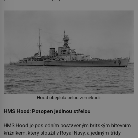
Hood obeplula celou zeměkouli.
HMS Hood: Potopen jedinou střelou
HMS Hood je posledním postaveným britským bitevním
křižníkem, který sloužil v Royal Navy, a jediným třídy