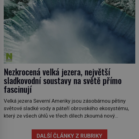
neslyšeli. Hora, […]
Nezkrocená velká jezera, největší
sladkovodní soustavy na světě přímo
fascinují
Velká jezera Severní Ameriky jsou zásobárnou pětiny
světové sladké vody a páteří obrovského ekosystému,
který ze všech úhlů ve třech dílech zkoumá nový
kanadský dokument Nezkrocená Velká jezera. V
premiéře jej uvidíte na Viasat Nature v pondělí 5.
DALŠÍ ČLÁNKY Z RUBRIKY
července. Hořejší jezero, Huronské jezero, Michiganské