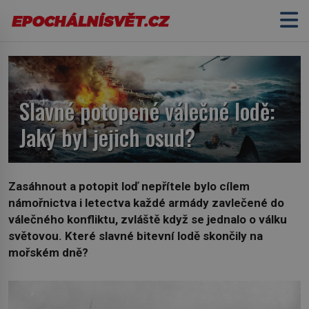
Slavné potopené válečné lodě:
Jaký byl jejich osud?
Zasáhnout a potopit loď nepřítele bylo cílem
námořnictva i letectva každé armády zavlečené do
válečného konfliktu, zvláště když se jednalo o válku
světovou. Které slavné bitevní lodě skončily na
mořském dně?