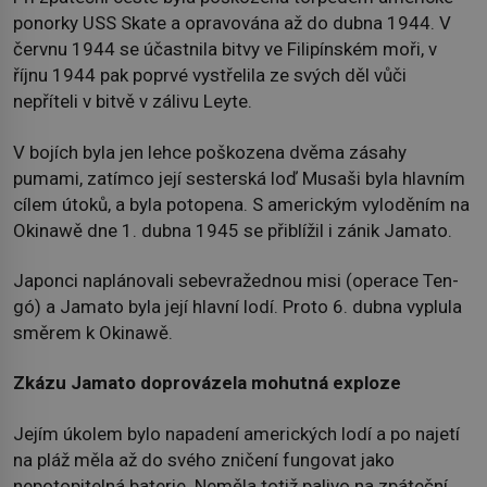
ponorky USS Skate a opravována až do dubna 1944. V
červnu 1944 se účastnila bitvy ve Filipínském moři, v
říjnu 1944 pak poprvé vystřelila ze svých děl vůči
nepříteli v bitvě v zálivu Leyte.
V bojích byla jen lehce poškozena dvěma zásahy
pumami, zatímco její sesterská loď Musaši byla hlavním
cílem útoků, a byla potopena. S americkým vyloděním na
Okinawě dne 1. dubna 1945 se přiblížil i zánik Jamato.
Japonci naplánovali sebevražednou misi (operace Ten-
gó) a Jamato byla její hlavní lodí. Proto 6. dubna vyplula
směrem k Okinawě.
Zkázu Jamato doprovázela mohutná exploze
Jejím úkolem bylo napadení amerických lodí a po najetí
na pláž měla až do svého zničení fungovat jako
nepotopitelná baterie. Neměla totiž palivo na zpáteční