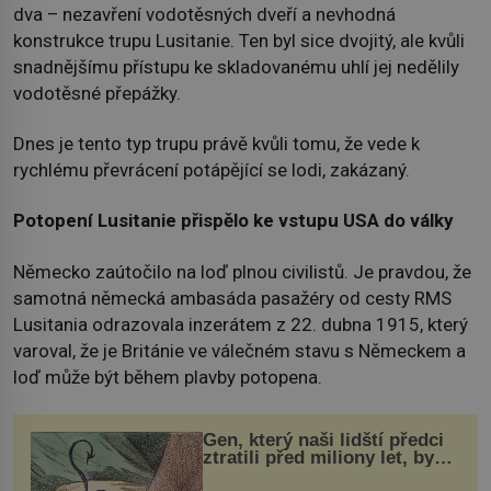
dva – nezavření vodotěsných dveří a nevhodná
konstrukce trupu Lusitanie. Ten byl sice dvojitý, ale kvůli
snadnějšímu přístupu ke skladovanému uhlí jej nedělily
vodotěsné přepážky.
Dnes je tento typ trupu právě kvůli tomu, že vede k
rychlému převrácení potápějící se lodi, zakázaný.
Potopení Lusitanie přispělo ke vstupu USA do války
Německo zaútočilo na loď plnou civilistů. Je pravdou, že
samotná německá ambasáda pasažéry od cesty RMS
Lusitania odrazovala inzerátem z 22. dubna 1915, který
varoval, že je Británie ve válečném stavu s Německem a
loď může být během plavby potopena.
Gen, který naši lidští předci
ztratili před miliony let, by
mohl pomoci s léčbou