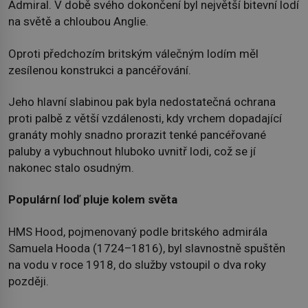
Admiral. V době svého dokončení byl největší bitevní lodí
na světě a chloubou Anglie.
Oproti předchozím britským válečným lodím měl
zesílenou konstrukci a pancéřování.
Jeho hlavní slabinou pak byla nedostatečná ochrana
proti palbě z větší vzdálenosti, kdy vrchem dopadající
granáty mohly snadno prorazit tenké pancéřované
paluby a vybuchnout hluboko uvnitř lodi, což se jí
nakonec stalo osudným.
Populární loď pluje kolem světa
HMS Hood, pojmenovaný podle britského admirála
Samuela Hooda (1724–1816), byl slavnostně spuštěn
na vodu v roce 1918, do služby vstoupil o dva roky
později.