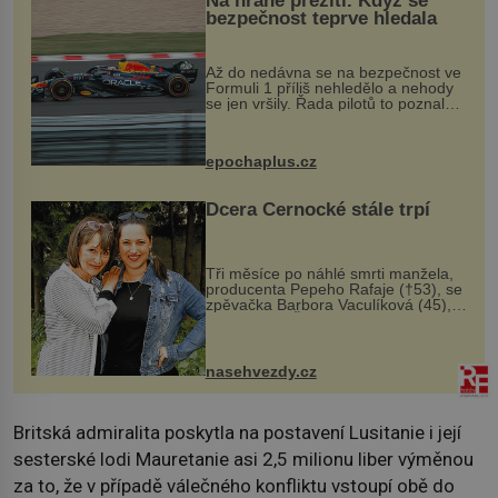
Na hraně přežití. Když se
bezpečnost teprve hledala
Až do nedávna se na bezpečnost ve
Formuli 1 příliš nehledělo a nehody
se jen vršily. Řada pilotů to poznala
na vlastní kůži, často s trvalými
následky nebo bohužel i ztrátou
života. Dnes nepochopiteln...
epochaplus.cz
Dcera Černocké stále trpí
Tři měsíce po náhlé smrti manžela,
producenta Pepeho Rafaje (†53), se
zpěvačka Barbora Vaculíková (45),
dcera Petry Černocké (75), poprvé
ozvala veřejnosti. Na sociální síti
sdílela, že se snaží fung...
nasehvezdy.cz
Britská admiralita poskytla na postavení Lusitanie i její
sesterské lodi Mauretanie asi 2,5 milionu liber výměnou
za to, že v případě válečného konfliktu vstoupí obě do