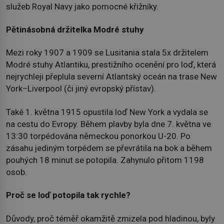
služeb Royal Navy jako pomocné křižníky.
Pětinásobná držitelka Modré stuhy
Mezi roky 1907 a 1909 se Lusitania stala 5x držitelem
Modré stuhy Atlantiku, prestižního ocenění pro loď, která
nejrychleji přeplula severní Atlantský oceán na trase New
York–Liverpool (či jiný evropský přístav).
Také 1. května 1915 opustila loď New York a vydala se
na cestu do Evropy. Během plavby byla dne 7. května ve
13:30 torpédována německou ponorkou U-20. Po
zásahu jediným torpédem se převrátila na bok a během
pouhých 18 minut se potopila. Zahynulo přitom 1198
osob.
Proč se loď potopila tak rychle?
Důvody, proč téměř okamžitě zmizela pod hladinou, byly