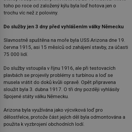
toho po roce od založený kýlu byla loď hotova jen o
trochu víc než z poloviny.
Do služby jen 3 dny před vyhlášením války Německu
Slavnostně spuštěna na moře byla USS Arizona dne 19.
června 1915, asi 15 měsíců od zahájení stavby, za účasti
75 000 lidí.
Do služby vstoupila v říjnu 1916, ale při testovacích
plavbách se projevily problémy s turbínou a loď se
musela vrátit do doků kvůli opravě. Opět připravena
sloužit byla 3. dubna 1917. O tři dny později vyhlásily
Spojené státy válku Německu.
Arizona byla využívána jako výcviková loď pro
dělostřelce, protože část jejích děl byla odmontována a
použita k vyzbrojení obchodních lodí.