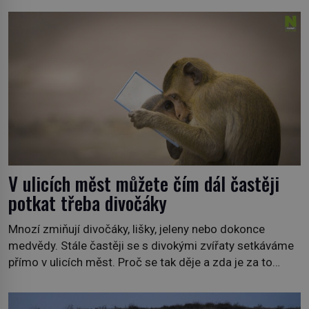
premiéru ve čtvrtek 29. února ve 20:00 na televizní
stanici Viasat Nature. Všech 90 druhů dnes žijících
velryb […]
V ulicích měst můžete čím dál častěji
potkat třeba divočáky
Mnozí zmiňují divočáky, lišky, jeleny nebo dokonce
medvědy. Stále častěji se s divokými zvířaty setkáváme
přímo v ulicích měst. Proč se tak děje a zda je za to
někdo zodpovědný, to jsou otázky, které necháme na
jiných. My se raději podíváme do jiných zemí a