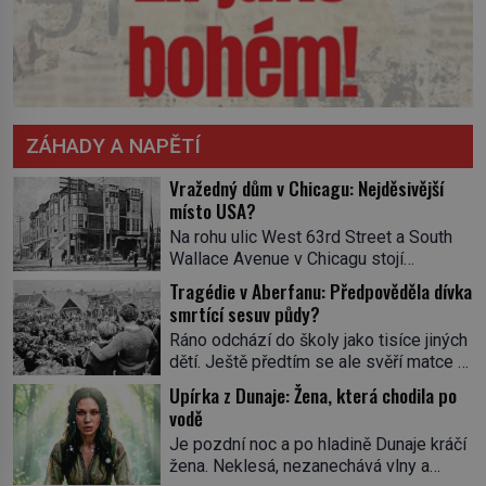
ZÁHADY A NAPĚTÍ
Vražedný dům v Chicagu: Nejděsivější
místo USA?
Na rohu ulic West 63rd Street a South
Wallace Avenue v Chicagu stojí
nenápadná pošta. Nemá žádný speciální
Tragédie v Aberfanu: Předpověděla dívka
nápis ani pamětní desku. A přesto prý
smrtící sesuv půdy?
místní zaměstnanci neradi chodí do
Ráno odchází do školy jako tisíce jiných
sklepa. Právě tady totiž sídlil sériový
dětí. Ještě předtím se ale svěří matce s
vrah H. H. Holmes a také
podivným snem. Ve škole, kterou dobře
nejpropracovanější past na lidi
Upírka z Dunaje: Žena, která chodila po
zná, tentokrát nevidí budovu ani
v dějinách americké kriminalistiky.
vodě
spolužáky. Místo nich se před ní tyčí
Herman Webster Mudgett (1861–1896)
Je pozdní noc a po hladině Dunaje kráčí
cosi temného. O několik hodin později je
přijíždí […]
žena. Neklesá, nezanechává vlny a
mrtvá. Mohla devítiletá Zahlédla vlastní