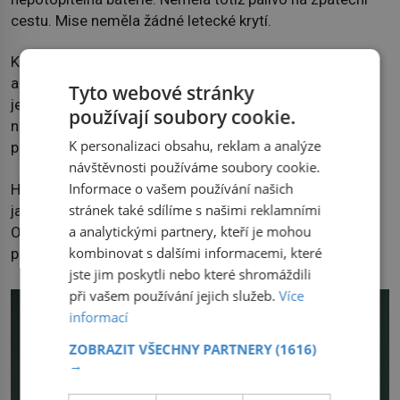
cestu. Mise neměla žádné letecké krytí.
Krátce po vyplutí byl japonský svaz zpozorován
americkými ponorkami a 7. dubna bylo proti Jamato a
Tyto webové stránky
jejímu doprovodu vysláno 386 letadel, která ji ve 12:30
používají soubory cookie.
napadla. Loď zasáhlo 8 pum a 12 torpéd. Ve 14:23 se
K personalizaci obsahu, reklam a analýze
převrhla a její muniční sklady explodovaly.
návštěvnosti používáme soubory cookie.
Informace o vašem používání našich
Hřib vzniklý při explozi byl viditelný i z nejjižnějšího
stránek také sdílíme s našimi reklamními
japonského ostrova Kjúšú. Při potopení asi 200 km od
a analytickými partnery, kteří je mohou
Okinawy zahynulo na palubě Jamato 2748 členů
kombinovat s dalšími informacemi, které
posádky, zachránilo se jen 269 lidí.
jste jim poskytli nebo které shromáždili
při vašem používání jejich služeb.
Více
informací
ZOBRAZIT VŠECHNY PARTNERY
(1616)
→