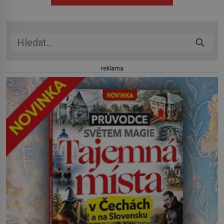
jezero, Erijské jezero, Ontarijské jezero a další menší
jezera a řeky […]
reklama