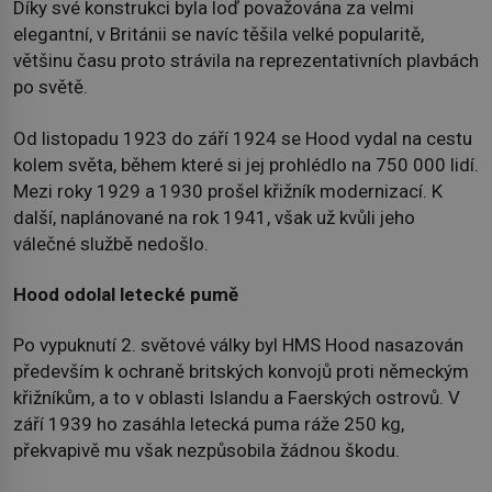
Díky své konstrukci byla loď považována za velmi
elegantní, v Británii se navíc těšila velké popularitě,
většinu času proto strávila na reprezentativních plavbách
po světě.
Od listopadu 1923 do září 1924 se Hood vydal na cestu
kolem světa, během které si jej prohlédlo na 750 000 lidí.
Mezi roky 1929 a 1930 prošel křižník modernizací. K
další, naplánované na rok 1941, však už kvůli jeho
válečné službě nedošlo.
Hood
odolal letecké pumě
Po vypuknutí 2. světové války byl HMS Hood nasazován
především k ochraně britských konvojů proti německým
křižníkům, a to v oblasti Islandu a Faerských ostrovů. V
září 1939 ho zasáhla letecká puma ráže 250 kg,
překvapivě mu však nezpůsobila žádnou škodu.