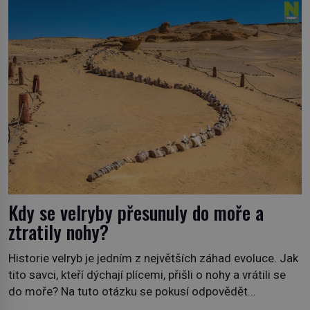
Kdy se velryby přesunuly do moře a
ztratily nohy?
Historie velryb je jedním z největších záhad evoluce. Jak
tito savci, kteří dýchají plícemi, přišli o nohy a vrátili se
do moře? Na tuto otázku se pokusí odpovědět
dokument Tajemné údolí velryb v Egyptě, který bude mít