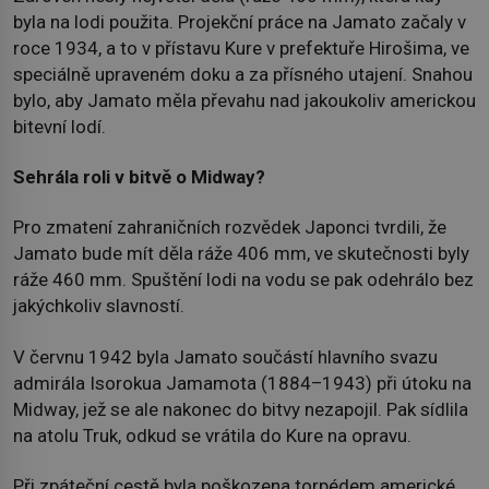
byla na lodi použita. Projekční práce na Jamato začaly v
roce 1934, a to v přístavu Kure v prefektuře Hirošima, ve
speciálně upraveném doku a za přísného utajení. Snahou
bylo, aby Jamato měla převahu nad jakoukoliv americkou
bitevní lodí.
Sehrála roli v bitvě o Midway?
Pro zmatení zahraničních rozvědek Japonci tvrdili, že
Jamato bude mít děla ráže 406 mm, ve skutečnosti byly
ráže 460 mm. Spuštění lodi na vodu se pak odehrálo bez
jakýchkoliv slavností.
V červnu 1942 byla Jamato součástí hlavního svazu
admirála Isorokua Jamamota (1884–1943) při útoku na
Midway, jež se ale nakonec do bitvy nezapojil. Pak sídlila
na atolu Truk, odkud se vrátila do Kure na opravu.
Při zpáteční cestě byla poškozena torpédem americké