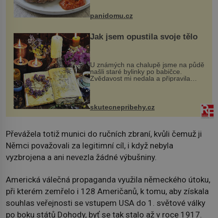
Možná jste ji ochutnali na dovolené v
bývalé Jugoslávii, lze ji vi...
panidomu.cz
Jak jsem opustila svoje tělo
U známých na chalupě jsme na půdě
našli staré bylinky po babičce.
Zvědavost mi nedala a připravila
jsem si z nich lektvar… Zimní pobyt
na chalupě se pro mě vlastní vinou
změnil v děsivý zážitek, na kt...
skutecnepribehy.cz
Převážela totiž munici do ručních zbraní, kvůli čemuž ji
Němci považovali za legitimní cíl, i když nebyla
vyzbrojena a ani nevezla žádné výbušniny.
Americká válečná propaganda využila německého útoku,
při kterém zemřelo i 128 Američanů, k tomu, aby získala
souhlas veřejnosti se vstupem USA do 1. světové války
po boku států Dohody, byť se tak stalo až v roce 1917.