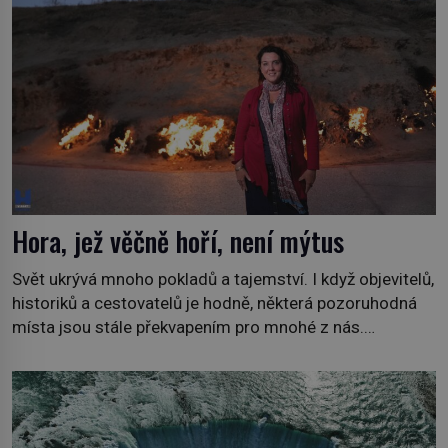
prozkoumáme, jaká další zvířata po celém světě se
přizpůsobila životu […]
Hora, jež věčně hoří, není mýtus
Svět ukrývá mnoho pokladů a tajemství. I když objevitelů,
historiků a cestovatelů je hodně, některá pozoruhodná
místa jsou stále překvapením pro mnohé z nás.
Neprobádané místa Ázerbájdžánu, rozmanitá historie
Albánie či úchvatná atmosféra Kypru jsou jedny z míst,
která nám mají co nabídnout a vyprávět. Uznávaná
historička Bettany Hughes, se vydala prozkoumat
pozoruhodné úkazy, o kterých jste možná doposud