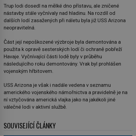
Trup lodi dosedl na mělké dno přístavu, ale zničené
nástavby stále vyčnívaly nad hladinu. Na rozdíl od
dalších lodí zasažených při náletu byla již USS Arizona
neopravitelná.
Část její nepoškozené výzbroje byla demontována a
použita k opravě sesterských lodí či ochraně pobřeží
Havaje. Vyčnívající části lodě byly v průběhu
následujícího roku demontovány. Vrak byl prohlášen
vojenským hřbitovem.
USS Arizona je však i nadále vedena v seznamu
amerického vojenského námořnictva a pravidelně je na
ní vztyčována americká vlajka jako na jakékoli jiné
válečné lodi v aktivní službě.
SOUVISEJÍCÍ ČLÁNKY