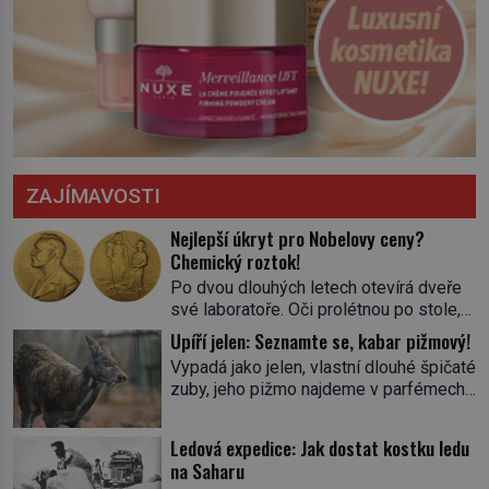
ZAJÍMAVOSTI
Nejlepší úkryt pro Nobelovy ceny?
Chemický roztok!
Po dvou dlouhých letech otevírá dveře
své laboratoře. Oči prolétnou po stole,
aby pak ulpěly na regálu, kde se nachází
Upíří jelen: Seznamte se, kabar pižmový!
všemožné látky. Hledá žluto-oranžovou
Vypadá jako jelen, vlastní dlouhé špičaté
tekutinu, jakmile ji zahlédne, nesmírně
zuby, jeho pižmo najdeme v parfémech
se mu uleví. Teď může svůj plán
celého světa a narazit na něj je velice
dokončit. Pod termínem aqua regia se
těžké. Tato charakteristika sedí na
skrývá směs s názvem lučavka
Ledová expedice: Jak dostat kostku ledu
jediného zástupce zvířecí říše – kabara
královská. Svůj přídomek nemá pro nic
na Saharu
pižmového. V Evropě ho jako první
za nic, […]