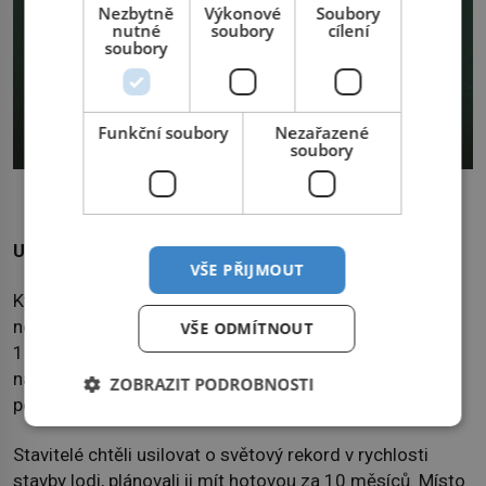
Nezbytně
Výkonové
Soubory
nutné
soubory
cílení
soubory
Funkční soubory
Nezařazené
soubory
Arizona se zúčastnila pouze mírových akcí, až do osudného
útoku na Pearl Harbor.
USS Arizona – nikdy nevyřazena ze služby
VŠE PŘIJMOUT
Kýl bitevní lodi USS Arizona, pojmenované po tehdy
nejnovějším státu USA, jež se přidal k Unii, byl položen
VŠE ODMÍTNOUT
16. března 1914. Slavnostního aktu se účastnil i
náměstek na ministerstvu námořnictva F. D. Roosevelt,
ZOBRAZIT PODROBNOSTI
pozdější prezident Spojených států.
Stavitelé chtěli usilovat o světový rekord v rychlosti
stavby lodi, plánovali ji mít hotovou za 10 měsíců. Místo