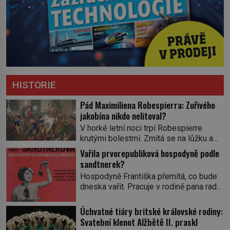
HISTORIE
Pád Maximiliena Robespierra: Zuřivého
jakobína nikdo nelitoval?
V horké letní noci trpí Robespierre
krutými bolestmi. Zmítá se na lůžku a
hlavou mu víří kolotoč myšlenek. Když
Vařila prvorepubliková hospodyně podle
se probere z mdlob, vzpomene si na
sandtnerek?
jednu z pařížských jasnovidek, kterou
Hospodyně Františka přemítá, co bude
před lety navštívil. Prorokovala mu
dneska vařit. Pracuje v rodině pana rady
tragický osud. Tehdy se jí vysmál.
a ten má mlsný jazýček. Zalistuje proto
„Robespierre to dotáhne hodně daleko,“
rychle v jedné ze „sandtnerek“.
Úchvatné tiáry britské královské rodiny:
prohlásil o něm jiný významný
„Zaplaťpánbůh, že už nemusíme chodit
Svatební klenot Alžbětě II. praskl
francouzský revolucionář, Honoré de
s lístky,“ povzdechne si směrem ke