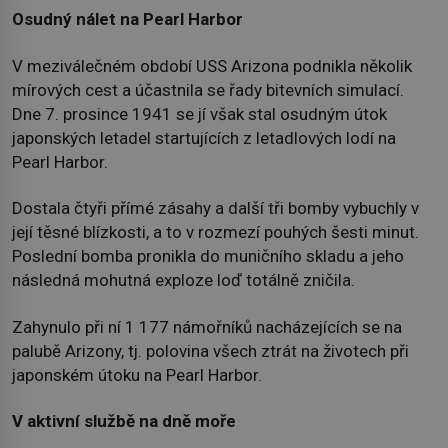
Osudný nálet na Pearl Harbor
V meziválečném období USS Arizona podnikla několik
mírových cest a účastnila se řady bitevních simulací.
Dne 7. prosince 1941 se jí však stal osudným útok
japonských letadel startujících z letadlových lodí na
Pearl Harbor.
Dostala čtyři přímé zásahy a další tři bomby vybuchly v
její těsné blízkosti, a to v rozmezí pouhých šesti minut.
Poslední bomba pronikla do muničního skladu a jeho
následná mohutná exploze loď totálně zničila.
Zahynulo při ní 1 177 námořníků nacházejících se na
palubě Arizony, tj. polovina všech ztrát na životech při
japonském útoku na Pearl Harbor.
V aktivní službě na dně moře