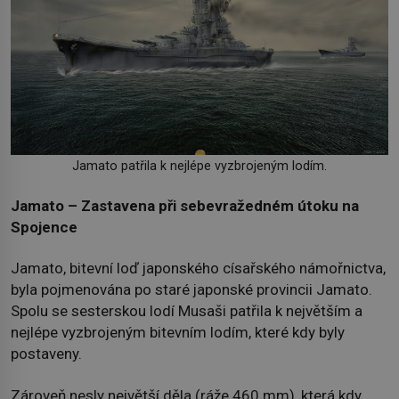
Jamato patřila k nejlépe vyzbrojeným lodím.
Jamato – Zastavena při sebevražedném útoku na
Spojence
Jamato, bitevní loď japonského císařského námořnictva,
byla pojmenována po staré japonské provincii Jamato.
Spolu se sesterskou lodí Musaši patřila k největším a
nejlépe vyzbrojeným bitevním lodím, které kdy byly
postaveny.
Zároveň nesly největší děla (ráže 460 mm), která kdy