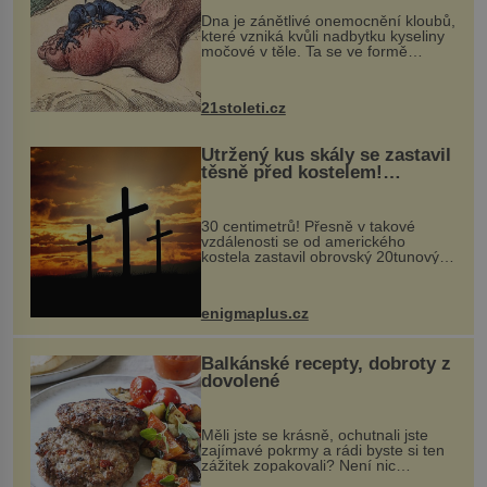
„nemoci králů“
Dna je zánětlivé onemocnění kloubů,
které vzniká kvůli nadbytku kyseliny
močové v těle. Ta se ve formě
krystalků ukládá v blízkosti kloubů,
nejčastěji přitom postihuje palce na
nohou, a způsobuje bole...
21stoleti.cz
Utržený kus skály se zastavil
těsně před kostelem!
Ochránila ho boží síla?
30 centimetrů! Přesně v takové
vzdálenosti se od amerického
kostela zastavil obrovský 20tunový
balvan, který se v květnu 2014
nečekaně odtrhl od nedaleké skály
při její demolici. Podle místních stojí
enigmaplus.cz
...
Balkánské recepty, dobroty z
dovolené
Měli jste se krásně, ochutnali jste
zajímavé pokrmy a rádi byste si ten
zážitek zopakovali? Není nic
snazšího. Pljeskavica (10 porcí)