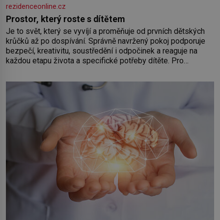
rezidenceonline.cz
Prostor, který roste s dítětem
Je to svět, který se vyvíjí a proměňuje od prvních dětských
krůčků až po dospívání. Správně navržený pokoj podporuje
bezpečí, kreativitu, soustředění i odpočinek a reaguje na
každou etapu života a specifické potřeby dítěte. Pro
nejmenší je klíčová jednoduchost, měkkost a bezpečí, proto
by pokoj miminka měl působit především klidně a útulně.
Předškolní věk je