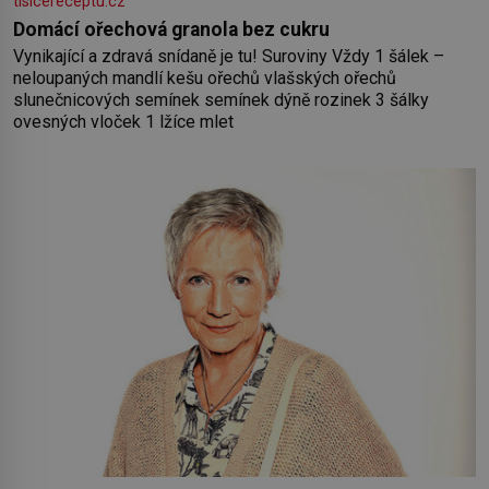
tisicereceptu.cz
Domácí ořechová granola bez cukru
Vynikající a zdravá snídaně je tu! Suroviny Vždy 1 šálek –
neloupaných mandlí kešu ořechů vlašských ořechů
slunečnicových semínek semínek dýně rozinek 3 šálky
ovesných vloček 1 lžíce mlet