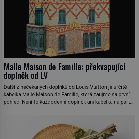
Malle Maison de Famille: překvapující
doplněk od LV
Další z nečekaných doplňků od Louis Vuitton je určitě
kabelka Malle Maison de Famille, která zaujme na první
pohled. Není to každodenní doplněk ani kabelka na párty,
ale symbol tradice a bohaté historie značky. Jde o poctu
Nicolase Ghesquièra rodinnému sídlu Vuittonů na
adrese 18 Rue Louis Vuitton, které bylo postaveno v
roce 1869. […]