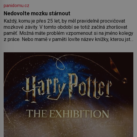
panidomu.cz
Nedovolte mozku stárnout
Každý, komu je přes 25 let, by měl pravidelně procvičovat
mozkové závity. V tomto období se totiž začíná zhoršovat
paměť. Možná máte problém vzpomenout si na jméno kolegy
z práce. Nebo marně v paměti lovíte název knížky, kterou jste
nedávno přečetli. Je to opravdu tak, s věkem jako kdyby se
paměť rozhodla stávkovat. Cvičte