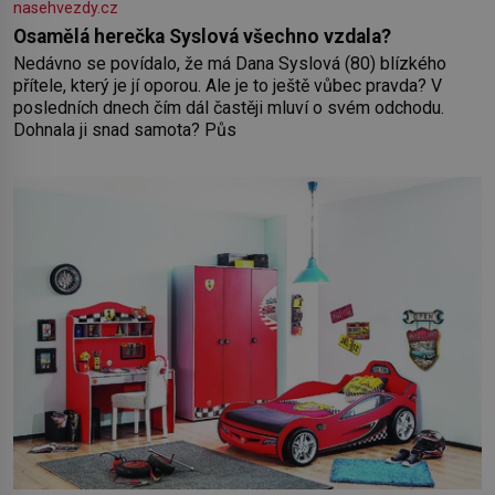
nasehvezdy.cz
Osamělá herečka Syslová všechno vzdala?
Nedávno se povídalo, že má Dana Syslová (80) blízkého
přítele, který je jí oporou. Ale je to ještě vůbec pravda? V
posledních dnech čím dál častěji mluví o svém odchodu.
Dohnala ji snad samota? Půs