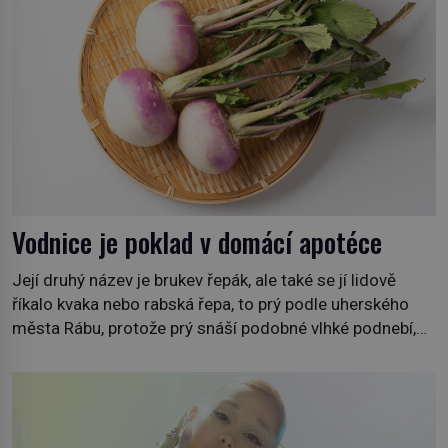
Vodnice je poklad v domácí apotéce
Její druhý název je brukev řepák, ale také se jí lidově
říkalo kvaka nebo rabská řepa, to prý podle uherského
města Rábu, protože prý snáší podobné vlhké podnebí,
jako je tam. Určitě jste se s ní už setkali, třeba na trzích,
někdy i v obchodech. Její bulvy jsou bílé, nahoře někdy
fialové a chutí […]