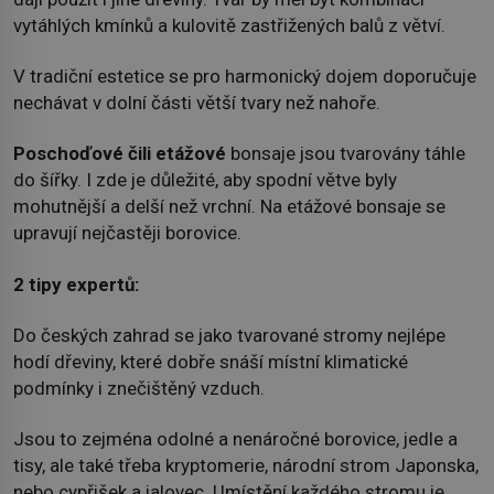
vytáhlých kmínků a kulovitě zastřižených balů z větví.
V tradiční estetice se pro harmonický dojem doporučuje
nechávat v dolní části větší tvary než nahoře.
Poschoďové čili etážové
bonsaje jsou tvarovány táhle
do šířky. I zde je důležité, aby spodní větve byly
mohutnější a delší než vrchní. Na etážové bonsaje se
upravují nejčastěji borovice.
2 tipy expertů:
Do českých zahrad se jako tvarované stromy nejlépe
hodí dřeviny, které dobře snáší místní klimatické
podmínky i znečištěný vzduch.
Jsou to zejména odolné a nenáročné borovice, jedle a
tisy, ale také třeba kryptomerie, národní strom Japonska,
nebo cypřišek a jalovec. Umístění každého stromu je