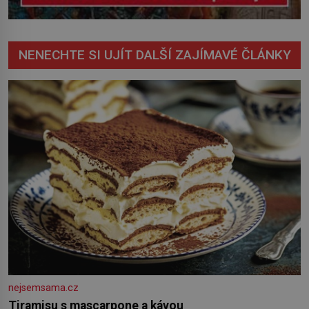
NENECHTE SI UJÍT DALŠÍ ZAJÍMAVÉ ČLÁNKY
nejsemsama.cz
Tiramisu s mascarpone a kávou