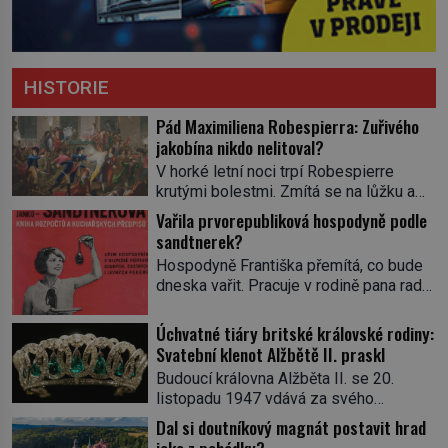
HISTORIE
Pád Maximiliena Robespierra: Zuřivého
jakobína nikdo nelitoval?
V horké letní noci trpí Robespierre
krutými bolestmi. Zmítá se na lůžku a
hlavou mu víří kolotoč myšlenek. Když
Vařila prvorepubliková hospodyně podle
se probere z mdlob, vzpomene si na
sandtnerek?
jednu z pařížských jasnovidek, kterou
Hospodyně Františka přemítá, co bude
před lety navštívil. Prorokovala mu
dneska vařit. Pracuje v rodině pana rady
tragický osud. Tehdy se jí vysmál.
a ten má mlsný jazýček. Zalistuje proto
„Robespierre to dotáhne hodně daleko,“
rychle v jedné ze „sandtnerek“.
Úchvatné tiáry britské královské rodiny:
prohlásil o něm jiný významný
„Zaplaťpánbůh, že už nemusíme chodit
Svatební klenot Alžbětě II. praskl
francouzský revolucionář, Honoré de
s lístky,“ povzdechne si směrem ke
Mirabeau […]
Budoucí královna Alžběta II. se 20.
služce, kterou má v kuchyni k ruce.
listopadu 1947 vdává za svého
Ještě v prvních letech nové republiky
vyvoleného Filipa Mountbattena. Aby
Dal si doutníkový magnát postavit hrad
fungoval kvůli nedostatku zboží
měla na obřad ve Westminsteru podle
přídělový systém. […]