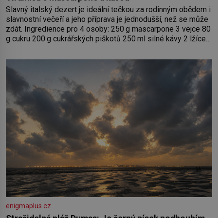
Slavný italský dezert je ideální tečkou za rodinným obědem i
slavnostní večeří a jeho příprava je jednodušší, než se může
zdát. Ingredience pro 4 osoby: 250 g mascarpone 3 vejce 80
g cukru 200 g cukrářských piškotů 250 ml silné kávy 2 lžíce
amaretta kakao na posypání Postup: Oddělte žloutky od
bílků. Žloutky vyšlehejte s cukrem do světlé pěny a postupně
do nich vmíchejte mascarpone, aby vznikl hladký
enigmaplus.cz