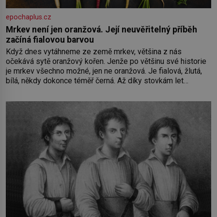
epochaplus.cz
Mrkev není jen oranžová. Její neuvěřitelný příběh
začíná fialovou barvou
Když dnes vytáhneme ze země mrkev, většina z nás
očekává sytě oranžový kořen. Jenže po většinu své historie
je mrkev všechno možné, jen ne oranžová. Je fialová, žlutá,
bílá, někdy dokonce téměř černá. Až díky stovkám let
pečlivého šlechtění se z ní stává zelenina, bez které si
českou zahradu ani nedokážeme představit. Její příběh je