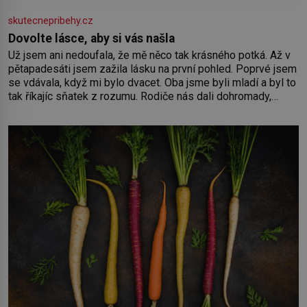
skutecnepribehy.cz
Dovolte lásce, aby si vás našla
Už jsem ani nedoufala, že mě něco tak krásného potká. Až v
pětapadesáti jsem zažila lásku na první pohled. Poprvé jsem
se vdávala, když mi bylo dvacet. Oba jsme byli mladí a byl to
tak říkajíc sňatek z rozumu. Rodiče nás dali dohromady,
Toník byl dobře zaopatřený mladý muž. Manželství nám
oběma moc nesvědčilo, brzy jsme zjistili, že