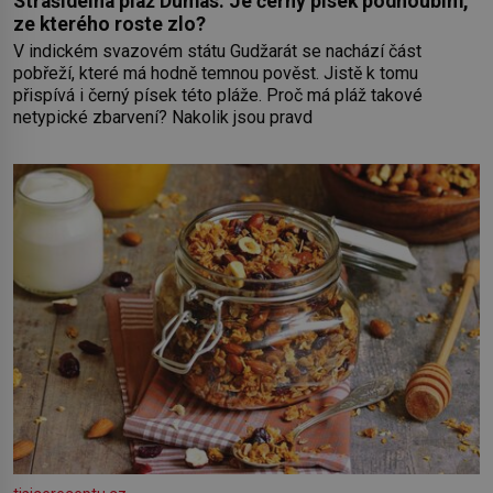
Strašidelná pláž Dumas: Je černý písek podhoubím,
ze kterého roste zlo?
V indickém svazovém státu Gudžarát se nachází část
pobřeží, které má hodně temnou pověst. Jistě k tomu
přispívá i černý písek této pláže. Proč má pláž takové
netypické zbarvení? Nakolik jsou pravd