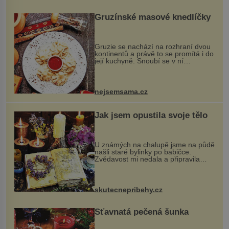
Gruzínské masové knedlíčky
Gruzie se nachází na rozhraní dvou
kontinentů a právě to se promítá i do
její kuchyně. Snoubí se v ní
evropské a asijské chutě a díky tomu
vznikají rozmanité a chuťově bohaté
pokrmy, které rozhodně st...
nejsemsama.cz
Jak jsem opustila svoje tělo
U známých na chalupě jsme na půdě
našli staré bylinky po babičce.
Zvědavost mi nedala a připravila
jsem si z nich lektvar… Zimní pobyt
na chalupě se pro mě vlastní vinou
změnil v děsivý zážitek, na kt...
skutecnepribehy.cz
Šťavnatá pečená šunka