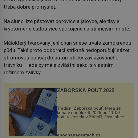
třeba dobře promyslet.
Na slunci lze pěstovat borovice a jalovce, ale tisy a
kryptomerie budou více spokojené na stinnějším místě.
Málokterý tvarovaný jehličnan snese trvale zamokřenou
půdu. Také proto odborníci striktně nedoporučují sázet
stromovou bonsaj do automaticky zavlažovaného
trávníku – leda by měla zvláštní sekci s vlastním
režimem zálivky.
ZÁBOŘSKÁ POUŤ 2025
Tradiční Zábořská pouť, která se
koná v neděli 7.9.2025 od 11:00
hod. u kostela v Záboří, části obce
Kly u Mělníka. V programu naleznete
komentovanou prohlídku kostela,
dobovou hudbu, řemesla, atrakce...
epochanacestach.cz