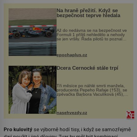
Na hraně přežití. Když se
bezpečnost teprve hledala
Až do nedávna se na bezpečnost ve
Formuli 1 příliš nehledělo a nehody
se jen vršily. Řada pilotů to poznala
na vlastní kůži, často s trvalými
následky nebo bohužel i ztrátou
života. Dnes nepochopiteln...
epochaplus.cz
Dcera Černocké stále trpí
Tři měsíce po náhlé smrti manžela,
producenta Pepeho Rafaje (†53), se
zpěvačka Barbora Vaculíková (45),
dcera Petry Černocké (75), poprvé
ozvala veřejnosti. Na sociální síti
sdílela, že se snaží fung...
nasehvezdy.cz
Pro kulovitý
se výborně hodí tisy, i když se samozřejmě
dají použít i jiné dřeviny. Tvar by měl být kombinací