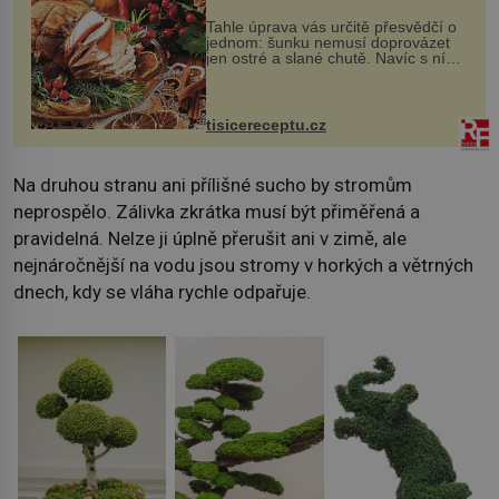
Tahle úprava vás určitě přesvědčí o
jednom: šunku nemusí doprovázet
jen ostré a slané chutě. Navíc s ní
nakrmíte poměrně hodně hladových
krků. Ingredience sádlo 3 kg šunky
vcelku 3 stroužky česneku hl...
tisicereceptu.cz
Na druhou stranu ani přílišné sucho by stromům
neprospělo. Zálivka zkrátka musí být přiměřená a
pravidelná. Nelze ji úplně přerušit ani v zimě, ale
nejnáročnější na vodu jsou stromy v horkých a větrných
dnech, kdy se vláha rychle odpařuje.