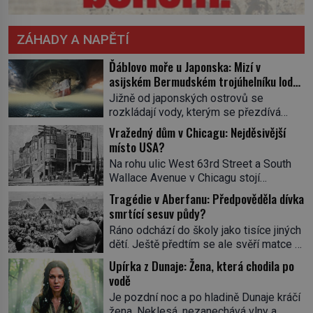
ZÁHADY A NAPĚTÍ
Ďáblovo moře u Japonska: Mizí v
asijském Bermudském trojúhelníku lodě
ve spárech neznámé síly?
Jižně od japonských ostrovů se
rozkládají vody, kterým se přezdívá
Ďáblovo moře. Vypráví se o lodích
Vražedný dům v Chicagu: Nejděsivější
mizejících beze stopy, podivných
místo USA?
světlech, zrádných proudech i mořských
Na rohu ulic West 63rd Street a South
dracích, kteří měli tyto končiny střežit už
Wallace Avenue v Chicagu stojí
v dávných legendách. Je tichomořský
nenápadná pošta. Nemá žádný speciální
Dračí trojúhelník skutečně prokletým
Tragédie v Aberfanu: Předpověděla dívka
nápis ani pamětní desku. A přesto prý
místem, nebo se zde jen nebezpečná
smrtící sesuv půdy?
místní zaměstnanci neradi chodí do
příroda proměnila v jednu z
Ráno odchází do školy jako tisíce jiných
sklepa. Právě tady totiž sídlil sériový
nejpůsobivějších námořních záhad? […]
dětí. Ještě předtím se ale svěří matce s
vrah H. H. Holmes a také
podivným snem. Ve škole, kterou dobře
nejpropracovanější past na lidi
Upírka z Dunaje: Žena, která chodila po
zná, tentokrát nevidí budovu ani
v dějinách americké kriminalistiky.
vodě
spolužáky. Místo nich se před ní tyčí
Herman Webster Mudgett (1861–1896)
Je pozdní noc a po hladině Dunaje kráčí
cosi temného. O několik hodin později je
přijíždí […]
žena. Neklesá, nezanechává vlny a