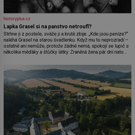
historyplus.cz
Lapka Grasel si na panstvo netroufl?
Strhne ji z postele, sváže ji a krutě zbije. „Kde jsou peníze?“
naléhá Grasel na starou švadlenku. Když mu to neprozradí –
ostatně ani nemůže, protože žádné nemá, spokojí se lupič s
několika měďáky a štůčky látky. Zraněná žena pár dní nato
umírá. Je to muž nebývale krutý. Jeho činy budí hrůzu ještě
dlouho po jeho smrti