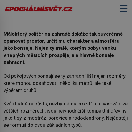
Strom v hrsti
Málokterý solitér na zahradě dokáže tak suverénně
opanovat prostor, určit mu charakter a atmosféru
jako bonsaje. Nejen ty malé, kterým pobyt venku
v teplých měsících prospěje, ale hlavně bonsaje
zahradní.
Od pokojových bonsají se ty zahradní liší nejen rozměry,
které mohou dosahovat i několika metrů, ale také
výběrem druhů.
Kvůli hutnému růstu, nezbytnému pro střih a tvarování ve
větších rozměrech, jsou nejvhodnější kompaktní dřeviny
jako tisy, zimostráz, borovice a rododendrony. Nejčastěji
se formují do dvou základních typů.