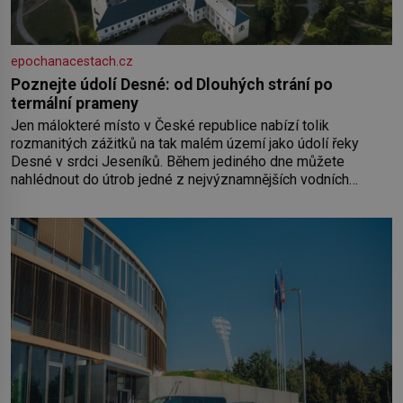
epochanacestach.cz
Poznejte údolí Desné: od Dlouhých strání po
termální prameny
Jen málokteré místo v České republice nabízí tolik
rozmanitých zážitků na tak malém území jako údolí řeky
Desné v srdci Jeseníků. Během jediného dne můžete
nahlédnout do útrob jedné z nejvýznamnějších vodních
elektráren v Evropě, vydat se na horské hřebeny, projet se na
koloběžce a den zakončit poznáváním památek ve Velkých
Losinách nebo v termálním