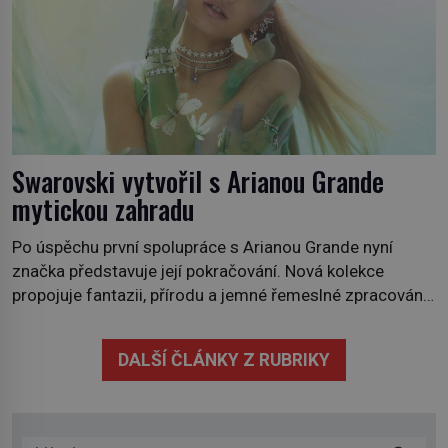
Swarovski vytvořil s Arianou Grande
mytickou zahradu
Po úspěchu první spolupráce s Arianou Grande nyní
značka představuje její pokračování. Nová kolekce
propojuje fantazii, přírodu a jemné řemeslné zpracování
do svěžího, prosvětleného designového příběhu. Téměř
třicítka šperků působí hravě a zároveň rafinovaně.
DALŠÍ ČLÁNKY Z RUBRIKY
Spolupráce mezi značkou Swarovski a zpěvačkou a
herečkou Arianou Grande vstupuje do nové kapitoly. Po
debutové kolekci, která představila moderní […]