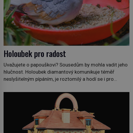
Holoubek pro radost
Uvažujete o papouškovi? Sousedům by mohla vadit jeho
hlučnost. Holoubek diamantový komunikuje téměř
neslyšitelným pípáním, je roztomilý a hodí se i pro
chovatele začátečníky. Jedná se o nenáročného
klidného ptáčka, který většinu dne jen posedává. Hodně
času tráví na zemi, kde sbírá zbytky semínek Jeho
domovinou je prakticky celá Austrálie s výjimkou
pobřežní oblasti. […]