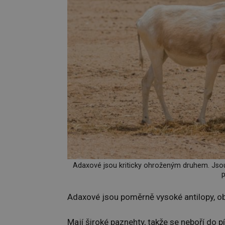
Adaxové jsou kriticky ohroženým druhem. Jsou
p
Adaxové jsou poměrně vysoké antilopy, obýv
Mají široké paznehty, takže se neboří do p