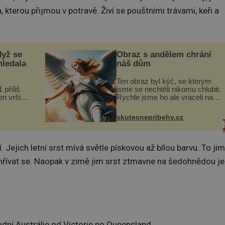
a, kterou přijmou v potravě. Živí se pouštními trávami, keři a
dyž se
Obraz s andělem chrání
hledala
náš dům
Ten obraz byl kýč, se kterým
 příliš
jsme se nechtěli nikomu chlubit.
n vršily.
Rychle jsme ho ale vraceli na
a vlastní
jeho místo. S manželem
následky
Vaškem jsme si pořídili
skutecnepribehy.cz
ivota.
chaloupku, takový domek na
severu Čech, kde jsme si
naplánova...
. Jejich letní srst mívá světle pískovou až bílou barvu. To jim
řívat se. Naopak v zimě jim srst ztmavne na šedohnědou je
odní Austrálie od Victorie po Queensland