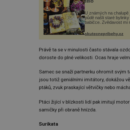
tělo
U známých na chalupě 
půdě našli staré bylinky
babičce. Zvědavost mi 
připravila jsem si z nich
lektvar… Zimní pobyt n
skutecnepribehy.cz
chalupě se pro mě vlast
změnil v děsivý zážitek, 
Právě ta se v minulosti často stávala ozd
doroste do plné velikosti. Ocas hraje vel
Samec se snaží partnerku ohromit svým ta
jsou totiž geniálními imitátory, dokážou 
ptáků, zvuk praskající větvičky nebo máchá
Ptáci žijící v blízkosti lidí pak imitují mo
samičky při obraně hnízda.
Surikata