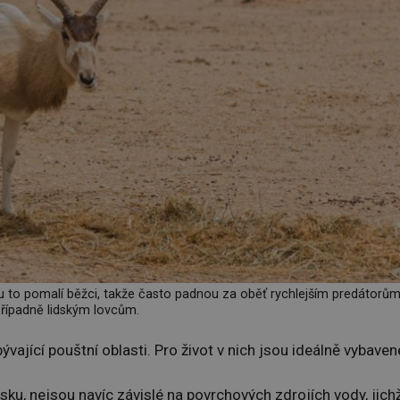
 to pomalí běžci, takže často padnou za oběť rychlejším predátorům
řípadně lidským lovcům.
ající pouštní oblasti. Pro život v nich jsou ideálně vybaven
ísku, nejsou navíc závislé na povrchových zdrojích vody, jich