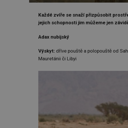
Každé zvíře se snaží přizpůsobit prostře
jejich schopnosti jim můžeme jen závidě
Adax nubijský
Výskyt:
dříve pouště a polopouště od Saha
Mauretánii či Libyi