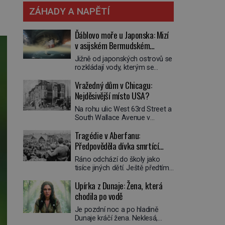
ZÁHADY A NAPĚTÍ
Ďáblovo moře u Japonska: Mizí
v asijském Bermudském
trojúhelníku lodě ve spárech
Jižně od japonských ostrovů se
neznámé síly?
rozkládají vody, kterým se
přezdívá Ďáblovo moře. Vypráví
Vražedný dům v Chicagu:
se o lodích mizejících beze
stopy, podivných světlech,
Nejděsivější místo USA?
zrádných proudech i mořských
Na rohu ulic West 63rd Street a
dracích, kteří měli tyto končiny
South Wallace Avenue v
střežit už v dávných legendách.
Chicagu stojí nenápadná pošta.
Je tichomořský Dračí
Tragédie v Aberfanu:
Nemá žádný speciální nápis ani
trojúhelník skutečně prokletým
pamětní desku. A přesto prý
Předpověděla dívka smrtící
místem, nebo se zde jen
místní zaměstnanci neradi
nebezpečná příroda proměnila
sesuv půdy?
Ráno odchází do školy jako
chodí do sklepa. Právě tady
v jednu z nejpůsobivějších
tisíce jiných dětí. Ještě předtím
totiž sídlil sériový vrah H. H.
námořních záhad? […]
se ale svěří matce s podivným
Holmes a také
Upírka z Dunaje: Žena, která
snem. Ve škole, kterou dobře
nejpropracovanější past na lidi
zná, tentokrát nevidí budovu ani
chodila po vodě
v dějinách americké
spolužáky. Místo nich se před ní
kriminalistiky. Herman Webster
Je pozdní noc a po hladině
tyčí cosi temného. O několik
Mudgett (1861–1896) přijíždí […]
Dunaje kráčí žena. Neklesá,
hodin později je mrtvá. Mohla