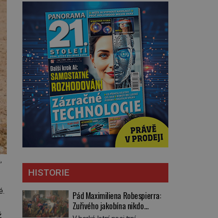
,
HISTORIE
é.
Pád Maximiliena Robespierra:
Zuřivého jakobína nikdo
nelitoval?
ž