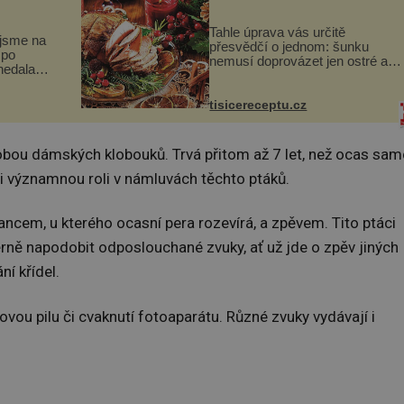
Tahle úprava vás určitě
jsme na
přesvědčí o jednom: šunku
 po
nemusí doprovázet jen ostré a
nedala a
slané chutě. Navíc s ní nakrmíte
poměrně hodně hladových krků.
a
Ingredience sádlo 3 kg šunky
tisicereceptu.cz
ní vinou
vcelku 3 stroužky česneku hl...
na kt...
obou dámských klobouků. Trvá přitom až 7 let, než ocas sam
mi významnou roli v námluvách těchto ptáků.
ncem, u kterého ocasní pera rozevírá, a zpěvem. Tito ptáci
věrně napodobit odposlouchané zvuky, ať už jde o zpěv jiných
ní křídel.
torovou pilu či cvaknutí fotoaparátu. Různé zvuky vydávají i