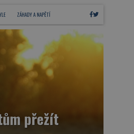
YLE
ZÁHADY A NAPĚTÍ
tům přežít