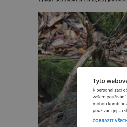
Tyto webové
K personalizaci 
vašem používání n
mohou kombinovat
používání jejich 
ZOBRAZIT VŠEC