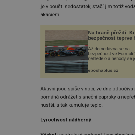
je v poušti nedostatek, stačí jim totiž vod
akáciemi.
Na hraně přežití. K
bezpečnost teprve 
Až do nedávna se na
bezpečnost ve Formuli 1
nehledělo a nehody se je
Řada pilotů to poznala n
kůži, často s trvalými 
epochaplus.cz
nebo bohužel i ztrátou ž
Dnes nepochopiteln...
Aktivní jsou spíše v noci, ve dne odpočívají
pomáhá odrážet sluneční paprsky a nepřeh
hustší, a tak kumuluje teplo.
Lyrochvost nádherný
Výskyt:
australský endemit, lesy jihových