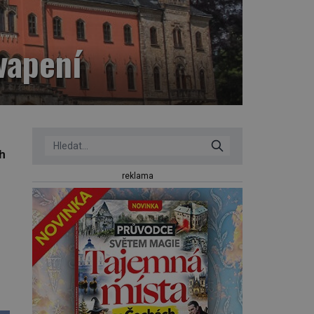
vapení
ch
reklama