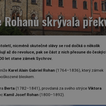
e Rohanů skrývala přek
toletí, nicméně skutečné slávy se rod dočká o několik
evňují až do revoluce, pak se část z nich přesune do český
00 let stane zámek Sychrov.
kníže
Karel Alain Gabriel Rohan
(1764–1836), který zámek
, poškozené bleskem.
era
Berta
(1782–1841), provdaná za svého strýce
Viktora
vec
Kamil Josef Rohan
(1800–1892).