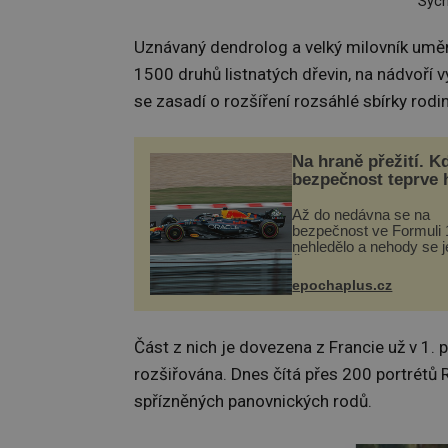
Sych
Uznávaný dendrolog a velký milovník uměn
1500 druhů listnatých dřevin, na nádvoří
se zasadí o rozšíření rozsáhlé sbírky rodi
Na hraně přežití. K
bezpečnost teprve 
Až do nedávna se na
bezpečnost ve Formuli 1
nehledělo a nehody se je
Řada pilotů to poznala n
kůži, často s trvalými 
epochaplus.cz
nebo bohužel i ztrátou ž
Dnes nepochopiteln...
Část z nich je dovezena z Francie už v 1. p
rozšiřována. Dnes čítá přes 200 portrétů 
spřízněných panovnických rodů.