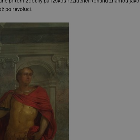
dně přitom zdobily pařížskou rezidenci Rohanů známou jako
ž po revoluci.