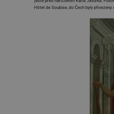
ještě před narozením Karla Javůrka. Půvo
Hôtel de Soubise, do Čech byly přivezeny a