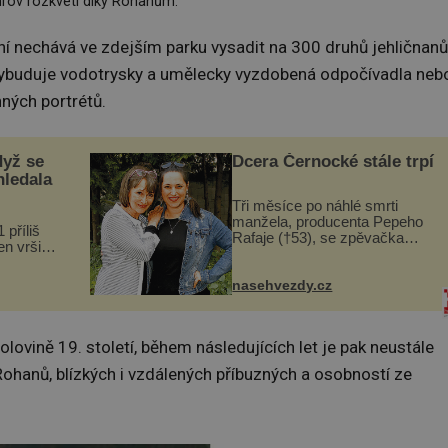
rov rozkvetl díky Rohanům.
í nechává ve zdejším parku vysadit na 300 druhů jehličnanů
 vybuduje vodotrysky a umělecky vyzdobená odpočívadla neb
nných portrétů.
dyž se
Dcera Černocké stále trpí
hledala
Tři měsíce po náhlé smrti
manžela, producenta Pepeho
 příliš
Rafaje (†53), se zpěvačka
n vršily.
Barbora Vaculíková (45), dcera
a vlastní
Petry Černocké (75), poprvé
následky
ozvala veřejnosti. Na sociální
nasehvezdy.cz
ivota.
síti sdílela, že se snaží fung...
olovině 19. století, během následujících let je pak neustále
Rohanů, blízkých i vzdálených příbuzných a osobností ze