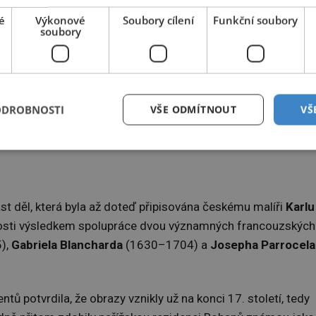
é
Výkonové
Soubory cílení
Funkční soubory
soubory
ODROBNOSTI
VŠE ODMÍTNOUT
VŠ
ohoto rodu čítá na 200 portrétů.
st děl, která byla až doteď připisována českému malíři
Karlu
osti výsledkem spolupráce dvou významných francouzských
),
Gabriela Blancharda
(1630–1704) a
Josepha Parrocela
ů potvrdila, že obrazy vznikly už na konci 17. století, tedy