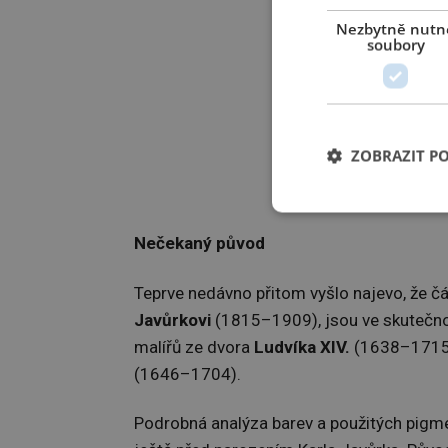
Nezbytně nutn
soubory
ZOBRAZIT P
Galerie t
Nečekaný původ
Teprve nedávno přitom vyšlo najevo, že čá
Javůrkovi
(1815–1909), jsou ve skutečn
malířů ze dvora
Ludvíka XIV.
(1638–1715
(1646–1704).
Podrobná analýza barev a použitých pigment