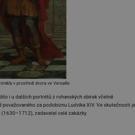
vznikla v prostředí dvora ve Versaille.
lo i u dalších portrétů z rohanských sbírek včetně
považovaného za podobiznu Ludvíka XIV. Ve skutečnosti j
e
(1630–1712), zadavatel celé zakázky.