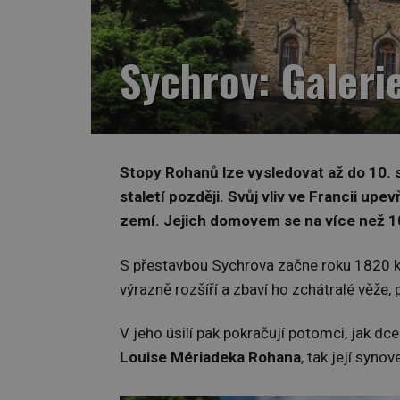
Sychrov: Galeri
Stopy Rohanů lze vysledovat až do 10. s
staletí později. Svůj vliv ve Francii up
zemí. Jejich domovem se na více než 1
S přestavbou Sychrova začne roku 1820 
výrazně rozšíří a zbaví ho zchátralé věže
V jeho úsilí pak pokračují potomci, jak dc
Louise Mériadeka Rohana
, tak její syno