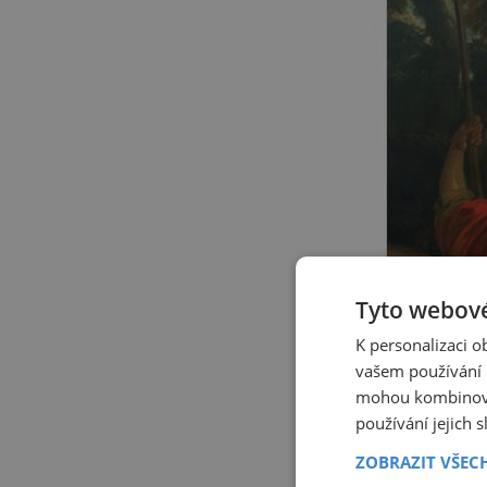
Tyto webové
K personalizaci 
vašem používání n
mohou kombinovat
používání jejich 
ZOBRAZIT VŠEC