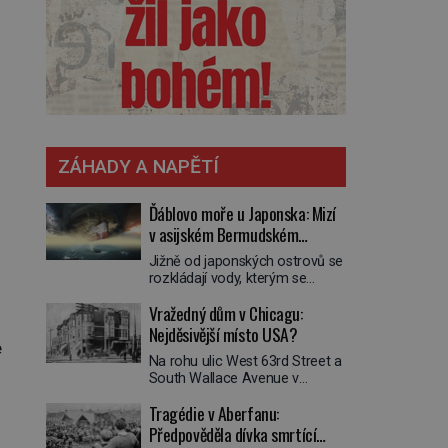
ZÁHADY A NAPĚTÍ
Ďáblovo moře u Japonska: Mizí
v asijském Bermudském
trojúhelníku lodě ve spárech
Jižně od japonských ostrovů se
neznámé síly?
rozkládají vody, kterým se
přezdívá Ďáblovo moře. Vypráví
Vražedný dům v Chicagu:
se o lodích mizejících beze
stopy, podivných světlech,
Nejděsivější místo USA?
zrádných proudech i mořských
e
Na rohu ulic West 63rd Street a
dracích, kteří měli tyto končiny
South Wallace Avenue v
střežit už v dávných legendách.
Chicagu stojí nenápadná pošta.
Je tichomořský Dračí
Tragédie v Aberfanu:
Nemá žádný speciální nápis ani
trojúhelník skutečně prokletým
pamětní desku. A přesto prý
Předpověděla dívka smrtící
místem, nebo se zde jen
místní zaměstnanci neradi