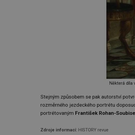
Některá díla 
Stejným způsobem se pak autorství potvrdi
rozměrného jezdeckého portrétu doposud 
portrétovaným
František Rohan-Soubis
Zdroje informací:
HISTORY revue