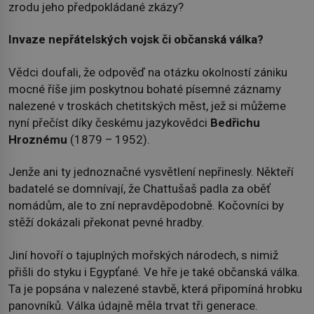
zrodu jeho předpokládané zkázy?
Invaze nepřátelských vojsk či občanská válka?
Vědci doufali, že odpověď na otázku okolností zániku
mocné říše jim poskytnou bohaté písemné záznamy
nalezené v troskách chetitských měst, jež si můžeme
nyní přečíst díky českému jazykovědci
Bedřichu
Hroznému
(1879 – 1952).
Jenže ani ty jednoznačné vysvětlení nepřinesly. Někteří
badatelé se domnívají, že Chattušaš padla za oběť
nomádům, ale to zní nepravděpodobně. Kočovníci by
stěží dokázali překonat pevné hradby.
Jiní hovoří o tajuplných mořských národech, s nimiž
přišli do styku i Egypťané. Ve hře je také občanská válka.
Ta je popsána v nalezené stavbě, která připomíná hrobku
panovníků. Válka údajně měla trvat tři generace.