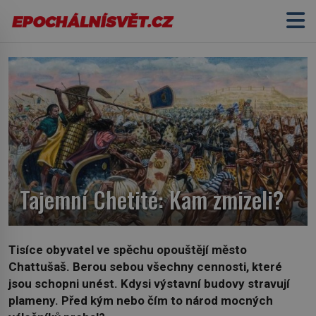
Tajemní Chetité: Kam zmizeli?
Tisíce obyvatel ve spěchu opouštějí město
Chattušaš. Berou sebou všechny cennosti, které
jsou schopni unést. Kdysi výstavní budovy stravují
plameny. Před kým nebo čím to národ mocných