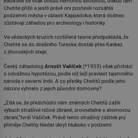
Badatelé se však dosud nemohou shodnout, odkud tam
Chetité přišli a jestli právě oni postavili rozsáhlá
podzemní města v oblasti Kappadokie, která dodnes
zůstávají záhadou pro archeology i historiky.
Ve vědeckých kruzích rozšířená teorie předpokládá, že
Chetité se do dnešního Turecka dostali přes Kavkaz
z jihoruských stepí.
Český záhadolog
Arnošt Vašíček
(*1953) však přichází
s odvážnou hypotézou, podle níž leží pravlast tajemného
národa v severní Indii. A co předky Chetitů podle jeho
názoru vyhnalo z jejich původní domoviny?
„Zdá se, že předchůdci nám známých Chetitů zažili
výbuch strašlivé ničivé zbraně, srovnatelné s atomovou
zbraní,“tvrdí Vašíček. Právě tento strašlivý zážitek prý
přiměje Chetity hledat úkryt hluboko v podzemí.