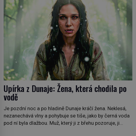
osud? Dne 21. října 1966 se velšská vesnice Aberfan […]
Upírka z Dunaje: Žena, která chodila po
vodě
Je pozdní noc a po hladině Dunaje kráčí žena. Neklesá,
nezanechává vlny a pohybuje se tiše, jako by černá voda
pod ní byla dlažbou. Muž, který ji z břehu pozoruje, ji
údajně poznává, jenže Ruža Vlajna má být v tu chvíli