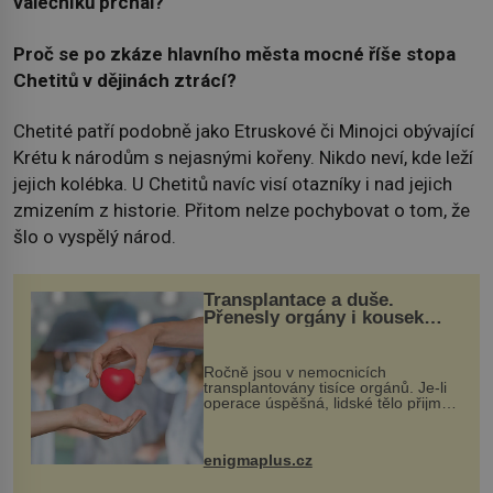
válečníků prchal?
Proč se po zkáze hlavního města mocné říše stopa
Chetitů v dějinách ztrácí?
Chetité patří podobně jako Etruskové či Minojci obývající
Krétu k národům s nejasnými kořeny. Nikdo neví, kde leží
jejich kolébka. U Chetitů navíc visí otazníky i nad jejich
zmizením z historie. Přitom nelze pochybovat o tom, že
šlo o vyspělý národ.
Transplantace a duše.
Přenesly orgány i kousek
osobnosti dárce?
Ročně jsou v nemocnicích
transplantovány tisíce orgánů. Je-li
operace úspěšná, lidské tělo přijme
darovaný orgán za své a pacient
může vést plnohodnotný život. Ale co
když při transplantaci nepřijímám...
enigmaplus.cz