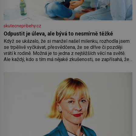
skutecnepribehy.cz
Odpustit je úleva, ale bývá to nesmírně těžké
Když se ukázalo, že si manžel našel milenku, rozhodla jsem
se trpělivě vyčkávat, přesvědčena, že se dříve či později
vrátí k rodině. Možná je to jedna z nejtěžších věcí na světě.
Ale každý, kdo s tím má nějaké zkušenosti, se zapřísahá, že
pokud odpustíte, znatelně se vám uleví. Když se ke mně
doneslo, že si manžel pořídil milenku,