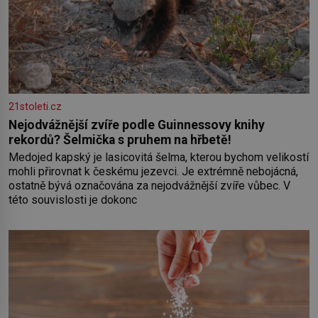
21stoleti.cz
Nejodvážnější zvíře podle Guinnessovy knihy
rekordů? Šelmička s pruhem na hřbetě!
Medojed kapský je lasicovitá šelma, kterou bychom velikostí
mohli přirovnat k českému jezevci. Je extrémně nebojácná,
ostatně bývá označována za nejodvážnější zvíře vůbec. V
této souvislosti je dokonc