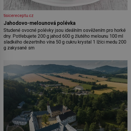
tisicereceptu.cz
Jahodovo-melounová polévka
Studené ovocné polévky jsou ideálním osvěžením pro horké
dny. Potřebujete 200 g jahod 600 g žlutého melounu 100 ml
sladkého dezertního vína 50 g cukru krystal 1 lžíci medu 200
g zakysané sm