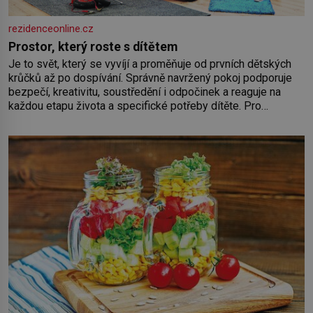
rezidenceonline.cz
Prostor, který roste s dítětem
Je to svět, který se vyvíjí a proměňuje od prvních dětských
krůčků až po dospívání. Správně navržený pokoj podporuje
bezpečí, kreativitu, soustředění i odpočinek a reaguje na
každou etapu života a specifické potřeby dítěte. Pro
nejmenší je klíčová jednoduchost, měkkost a bezpečí, proto
by pokoj miminka měl působit především klidně a útulně.
Předškolní věk je