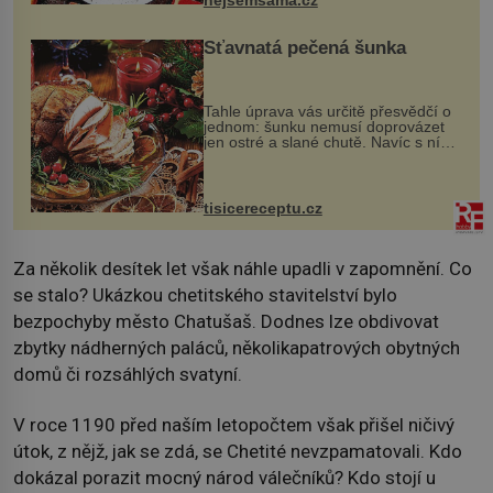
nejsemsama.cz
Šťavnatá pečená šunka
Tahle úprava vás určitě přesvědčí o
jednom: šunku nemusí doprovázet
jen ostré a slané chutě. Navíc s ní
nakrmíte poměrně hodně hladových
krků. Ingredience sádlo 3 kg šunky
vcelku 3 stroužky česneku hl...
tisicereceptu.cz
Za několik desítek let však náhle upadli v zapomnění. Co
se stalo? Ukázkou chetitského stavitelství bylo
bezpochyby město Chatušaš. Dodnes lze obdivovat
zbytky nádherných paláců, několikapatrových obytných
domů či rozsáhlých svatyní.
V roce 1190 před naším letopočtem však přišel ničivý
útok, z nějž, jak se zdá, se Chetité nevzpamatovali. Kdo
dokázal porazit mocný národ válečníků? Kdo stojí u