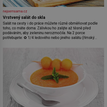
nejsemsama.cz
Vrstvený salát do skla
Salát na cesty i do práce můžete různě obměňovat podle
toho, co máte doma. Zálivkou ho zalijte až těsně před
podáváním, aby zeleninu nerozmočila. Na 2 porce
potřebujete: ✿ 1/4 ledového nebo jiného salátu (římský
salát, polníček…) ✿ 1 malá konzerva kukuřice ✿ ½ okurky ✿
2 rajčata Zálivka: ✿ 4 lžíce olivového oleje ✿ 1 lžíci citronové
šťávy ✿ ½ stroužku