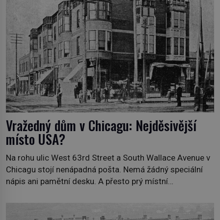
Vražedný dům v Chicagu: Nejděsivější
místo USA?
Na rohu ulic West 63rd Street a South Wallace Avenue v
Chicagu stojí nenápadná pošta. Nemá žádný speciální
nápis ani pamětní desku. A přesto prý místní
zaměstnanci neradi chodí do sklepa. Právě tady totiž
sídlil sériový vrah H. H. Holmes a také nejpropracovanější
past na lidi v dějinách americké kriminalistiky. Herman