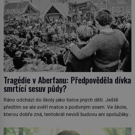
Webster Mudgett (1861–1896) přijíždí […]
Tragédie v Aberfanu: Předpověděla dívka
smrtící sesuv půdy?
Ráno odchází do školy jako tisíce jiných dětí. Ještě
předtím se ale svěří matce s podivným snem. Ve škole,
kterou dobře zná, tentokrát nevidí budovu ani spolužáky.
Místo nich se před ní tyčí cosi temného. O několik hodin
později je mrtvá. Mohla devítiletá Zahlédla vlastní