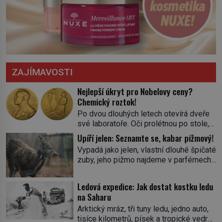
ZAJÍMAVOSTI
Nejlepší úkryt pro Nobelovy ceny?
Chemický roztok!
Po dvou dlouhých letech otevírá dveře
své laboratoře. Oči prolétnou po stole,
aby pak ulpěly na regálu, kde se nachází
Upíří jelen: Seznamte se, kabar pižmový!
všemožné látky. Hledá žluto-oranžovou
Vypadá jako jelen, vlastní dlouhé špičaté
tekutinu, jakmile ji zahlédne, nesmírně
zuby, jeho pižmo najdeme v parfémech
se mu uleví. Teď může svůj plán
celého světa a narazit na něj je velice
dokončit. Pod termínem aqua regia se
těžké. Tato charakteristika sedí na
skrývá směs s názvem lučavka
Ledová expedice: Jak dostat kostku ledu
jediného zástupce zvířecí říše – kabara
královská. Svůj přídomek nemá pro nic
na Saharu
pižmového. V Evropě ho jako první
za nic, […]
Arktický mráz, tři tuny ledu, jedno auto,
popíše švédský botanik Carl Linné
tisíce kilometrů, písek a tropické vedro.
(1707–1778), jenže v Asii o něm ví už