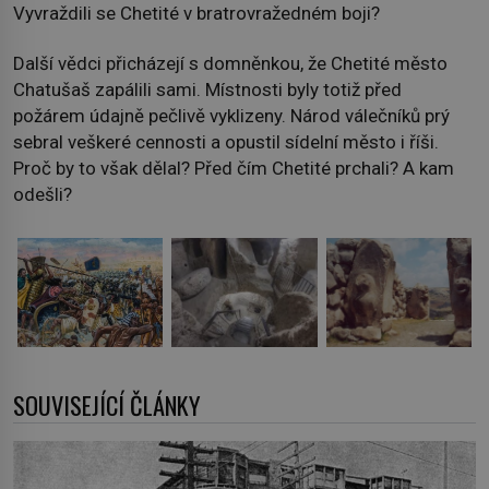
Vyvraždili se Chetité v bratrovražedném boji?
Další vědci přicházejí s domněnkou, že Chetité město
Chatušaš zapálili sami. Místnosti byly totiž před
požárem údajně pečlivě vyklizeny. Národ válečníků prý
sebral veškeré cennosti a opustil sídelní město i říši.
Proč by to však dělal? Před čím Chetité prchali? A kam
odešli?
SOUVISEJÍCÍ ČLÁNKY