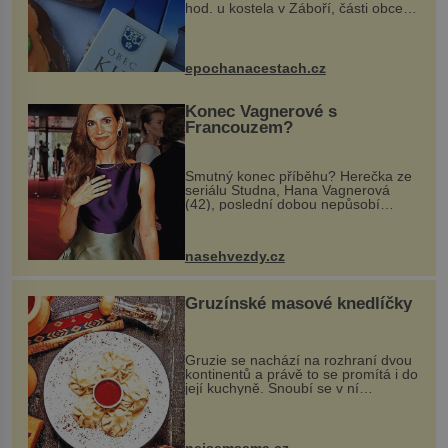
hod. u kostela v Záboří, části obce
Kly u Mělníka. V programu naleznete
komentovanou prohlídku kostela,
dobovou hudbu, řemesla, atrakce...
epochanacestach.cz
Konec Vagnerové s
Francouzem?
Smutný konec příběhu? Herečka ze
seriálu Studna, Hana Vagnerová
(42), poslední dobou nepůsobí
nejšťastněji. Ačkoli časy její anorexie
jsou už dávno pryč a opět se pyšnila
ženskými křivkami, najednou s...
nasehvezdy.cz
Gruzínské masové knedlíčky
Gruzie se nachází na rozhraní dvou
kontinentů a právě to se promítá i do
její kuchyně. Snoubí se v ní
evropské a asijské chutě a díky tomu
vznikají rozmanité a chuťově bohaté
pokrmy, které rozhodně st...