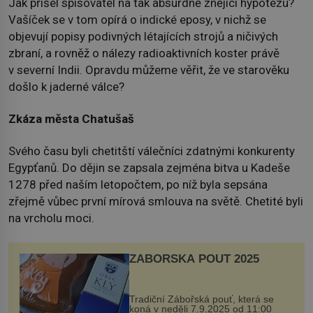
Jak přišel spisovatel na tak absurdně znějící hypotézu?
Vašíček se v tom opírá o indické eposy, v nichž se
objevují popisy podivných létajících strojů a ničivých
zbraní, a rovněž o nálezy radioaktivních koster právě
v severní Indii. Opravdu můžeme věřit, že ve starověku
došlo k jaderné válce?
Zkáza města Chatušaš
Svého času byli chetitští válečníci zdatnými konkurenty
Egypťanů. Do dějin se zapsala zejména bitva u Kadeše
1278 před naším letopočtem, po níž byla sepsána
zřejmě vůbec první mírová smlouva na světě. Chetité byli
na vrcholu moci.
ZÁBOŘSKÁ POUŤ 2025
Tradiční Zábořská pouť, která se
koná v neděli 7.9.2025 od 11:00