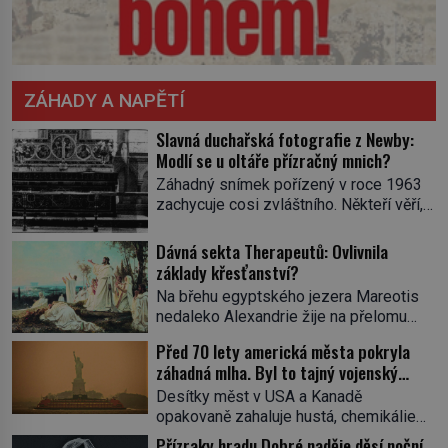
ZÁHADY A NAPĚTÍ
Slavná duchařská fotografie z Newby:
Modlí se u oltáře přízračný mnich?
Záhadný snímek pořízený v roce 1963
zachycuje cosi zvláštního. Někteří věří,
že poloprůhledná postava stojící u
oltáře je duch mnicha ze 16. století s
Dávná sekta Therapeutů: Ovlivnila
bílým závojem přes obličej, který
základy křesťanství?
pravděpodobně zakrývá lepru nebo jiné
Na břehu egyptského jezera Mareotis
znetvoření. Jiní jsou skeptičtí a považují
nedaleko Alexandrie žije na přelomu
vše za podvod. Jak vlastně vznikla
letopočtu uzavřená komunita mužů a
jedna z nejslavnějších duchařských
Před 70 lety americká města pokryla
žen. Každý obývá vlastní celu, kde se
fotek? Moderní vyšetřovatelé
záhadná mlha. Byl to tajný vojenský
věnuje modlitbě, meditaci a studiu textů,
paranormálních […]
experiment!
a někdy dlouhé dny nic nepozře. Pro
Desítky měst v USA a Kanadě
skupinu se ujme název Therapeuté, a
opakovaně zahaluje hustá, chemikáliemi
přestože zřejmě hluboce ovlivní
páchnoucí mlha…Na kůži tomu, kde se
Přízraky hradu Dobré naděje děsí noční