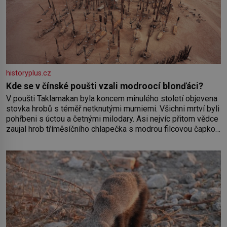
historyplus.cz
Kde se v čínské poušti vzali modroocí blonďáci?
V poušti Taklamakan byla koncem minulého století objevena
stovka hrobů s téměř netknutými mumiemi. Všichni mrtví byli
pohřbeni s úctou a četnými milodary. Asi nejvíc přitom vědce
zaujal hrob tříměsíčního chlapečka s modrou filcovou čapkou,
z níž se draly blonďaté vlásky. Fakt, že jsou těla dávných lidí
nesmírně dobře zachovalá, přičítají odborníci zdejším
klimatickým podmínkám. Sucho, prosolené písky a extrémně