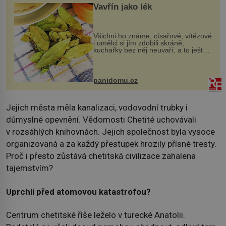
Vavřín jako lék
Všichni ho známe, císařové, vítězové
i umělci si jím zdobili skráně,
kuchařky bez něj neuvaří, a to ještě
nevíte, že bobkový list může výrazně
zmírnit některé naše neduhy.
Obsahuje v malém množství ně...
panidomu.cz
Jejich města měla kanalizaci, vodovodní trubky i
důmyslné opevnění. Vědomosti Chetité uchovávali
v rozsáhlých knihovnách. Jejich společnost byla vysoce
organizovaná a za každý přestupek hrozily přísné tresty.
Proč i přesto zůstává chetitská civilizace zahalena
tajemstvím?
Uprchli před atomovou katastrofou?
Centrum chetitské říše leželo v turecké Anatolii.