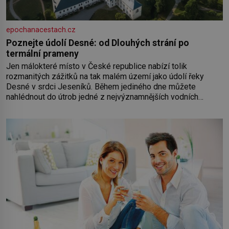
epochanacestach.cz
Poznejte údolí Desné: od Dlouhých strání po
termální prameny
Jen málokteré místo v České republice nabízí tolik
rozmanitých zážitků na tak malém území jako údolí řeky
Desné v srdci Jeseníků. Během jediného dne můžete
nahlédnout do útrob jedné z nejvýznamnějších vodních
elektráren v Evropě, vydat se na horské hřebeny, projet se na
koloběžce a den zakončit poznáváním památek ve Velkých
Losinách nebo v termálním