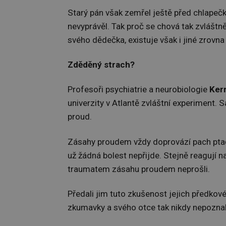
Starý pán však zemřel ještě před chlape
nevyprávěl. Tak proč se chová tak zvláštně
svého dědečka, existuje však i jiné zrovna
Zděděný strach?
Profesoři psychiatrie a neurobiologie
Ker
univerzity v Atlantě zvláštní experiment. 
proud.
Zásahy proudem vždy doprovází pach ptačíc
už žádná bolest nepřijde. Stejně reagují n
traumatem zásahu proudem neprošli.
Předali jim tuto zkušenost jejich předkov
zkumavky a svého otce tak nikdy nepoznali