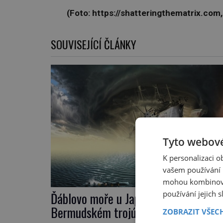
(Foto: https://shatteringthematrix.co
SOUVISEJÍCÍ ČLÁNKY
Tyto webové
K personalizaci 
vašem používání n
mohou kombinovat
používání jejich 
Ďáblovo moře u Japonska: Mizí v asi
Bermudském trojúhelníku lodě ve sp
ZOBRAZIT VŠEC