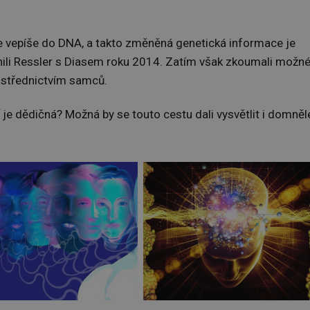
se vepíše do DNA, a takto změněná genetická informace je
li Ressler s Diasem roku 2014. Zatím však zkoumali možn
ostřednictvím samců.
 je dědičná? Možná by se touto cestu dali vysvětlit i domněl