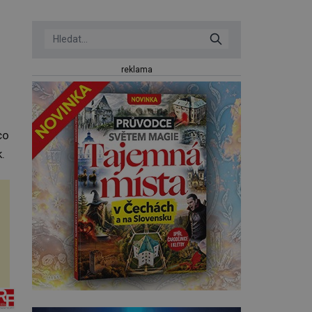
reklama
co
.