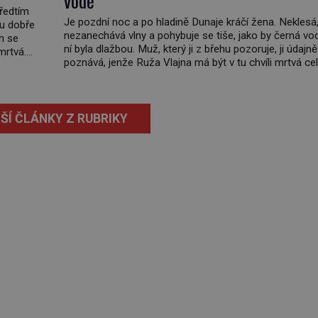
předtím
Je pozdní noc a po hladině Dunaje kráčí žena. Neklesá
ou dobře
nezanechává vlny a pohybuje se tiše, jako by černá vo
h se
ní byla dlažbou. Muž, který ji z břehu pozoruje, ji údajně
mrtvá.
poznává, jenže Ruža Vlajna má být v tu chvíli mrtvá ce
na 1966
století. Vesnice Kisiljevo v severovýchodním Srbsku m
upíry nevyřízené účty. […]
ŠÍ ČLÁNKY Z RUBRIKY