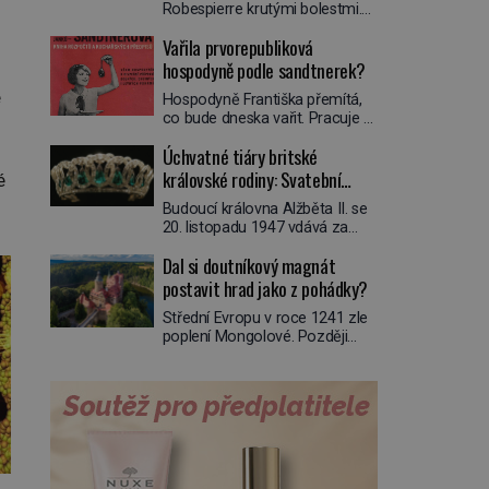
Robespierre krutými bolestmi.
Zmítá se na lůžku a hlavou mu
Vařila prvorepubliková
víří kolotoč myšlenek. Když se
probere z mdlob, vzpomene si
hospodyně podle sandtnerek?
na jednu z pařížských
é
Hospodyně Františka přemítá,
jasnovidek, kterou před lety
co bude dneska vařit. Pracuje v
navštívil. Prorokovala mu
rodině pana rady a ten má
tragický osud. Tehdy se jí
Úchvatné tiáry britské
mlsný jazýček. Zalistuje proto
vysmál. „Robespierre to
rychle v jedné ze „sandtnerek“.
královské rodiny: Svatební
dotáhne hodně daleko,“
é
„Zaplaťpánbůh, že už
prohlásil o něm jiný významný
klenot Alžbětě II. praskl
Budoucí královna Alžběta II. se
nemusíme chodit s lístky,“
francouzský revolucionář,
20. listopadu 1947 vdává za
povzdechne si směrem ke
Honoré de Mirabeau […]
svého vyvoleného Filipa
služce, kterou má v kuchyni k
Dal si doutníkový magnát
Mountbattena. Aby měla na
ruce. Ještě v prvních letech
obřad ve Westminsteru podle
postavit hrad jako z pohádky?
nové republiky fungoval kvůli
tradice „něco vypůjčeného“, její
nedostatku zboží přídělový
Střední Evropu v roce 1241 zle
matka jí věnuje jedinečný šperk
systém. […]
poplení Mongolové. Později
ze své soukromé kolekce –
obávaní kočovníci sice
diamantovou tiáru královny
odtáhnou, všichni ale počítají s
Marie. „Je to ošklivá špičatá
jejich návratem. Václav I. proto
tiára,“ zhodnotil klenot britský
začne jednat. Na další případné
politik Sir Henry Channon
řádění barbarů z východu se
(1897–1958), když si […]
chce pečlivě připravit! Český
král Václav I. (1205–1253)
přijme opatření, která mají