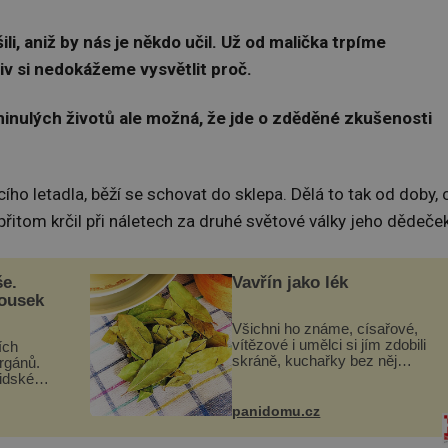
ili, aniž by nás je někdo učil. Už od malička trpíme
liv si nedokážeme vysvětlit proč.
minulých životů ale možná, že jde o zděděné zkušenosti
ího letadla, běží se schovat do sklepa. Dělá to tak od doby, 
řitom krčil při náletech za druhé světové války jeho dědeček
še.
Vavřín jako lék
kousek
Všichni ho známe, císařové,
vítězové i umělci si jím zdobili
ích
skráně, kuchařky bez něj
orgánů.
neuvaří, a to ještě nevíte, že
lidské
bobkový list může výrazně
gán za
zmírnit některé naše neduhy.
t
panidomu.cz
Obsahuje v malém množství
 co když
ně...
mám...