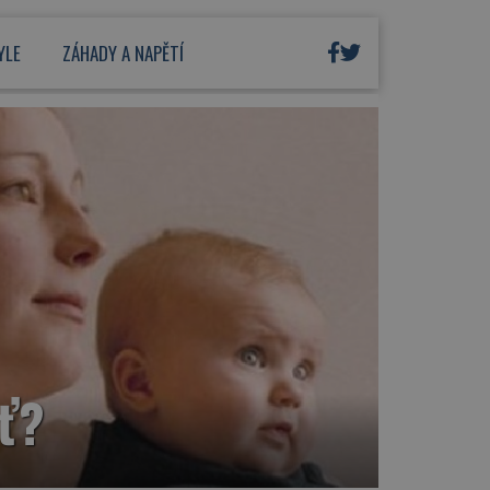
YLE
ZÁHADY A NAPĚTÍ
ěť?