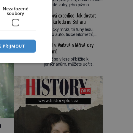
zahlédne, nesmírně se mu uleví.
špičaté zuby, jeho pižmo
Teď může svůj plán dokončit.
 v
Nezařazené
najdeme v parfémech celého
Pod termínem aqua regia se
 nápis
soubory
Ledová expedice: Jak dostat
světa a narazit na něj je velice
skrývá směs s názvem lučavka
radi
těžké. Tato charakteristika sedí
kostku ledu na Saharu
královská. Svůj přídomek nemá
H.
na jediného zástupce zvířecí
pro nic za nic, […]
ch
Arktický mráz, tři tuny ledu,
říše – kabara pižmového.
jedno auto, tisíce kilometrů,
861–
V Evropě ho jako první popíše
písek a tropické vedro. To je ve
švédský botanik Carl Linné
Smola: Voňavé a léčivé slzy
zkratce zdánlivě nesplnitelná
(1707–1778), jenže v Asii o něm
E PŘIJMOUT
výzva, která se promění v
stromů
ví už celá staletí. Zvíře
úžasné dobrodružství a důkaz,
připomíná jelena, v kohoutku
Když se v lese přiblížíte k
že nic není nemožné. Vše
dosahuje […]
jehličnanům, můžete ucítit
začíná na podzim 1958 jako
zvláštní vůni. Vychází z lepkavé
hec. Rádio Luxembourg přichází
látky, která vytéká z
s neobvyklou výzvou. Tomu,
poraněného kmene. Kdysi lidé
kdo dokáže dopravit ze
věřili, že právě v ní je síla
severního polárního kruhu na
stromu. Smola také patří k
[…]
nejstarším surovinám, s nimiž
lidstvo pracovalo. Chrání
strom před infekcí, hmyzem a
vysycháním. Dá se říct, že je to
přírodní […]
o