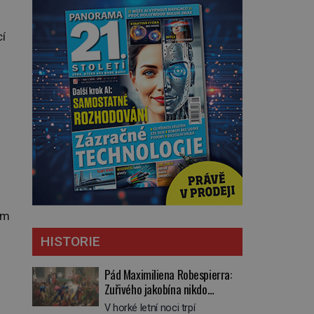
cí
om
HISTORIE
Pád Maximiliena Robespierra:
Zuřivého jakobína nikdo
nelitoval?
V horké letní noci trpí