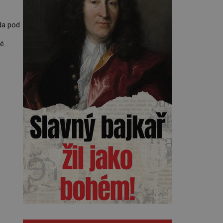
,
da pod
lé
á s