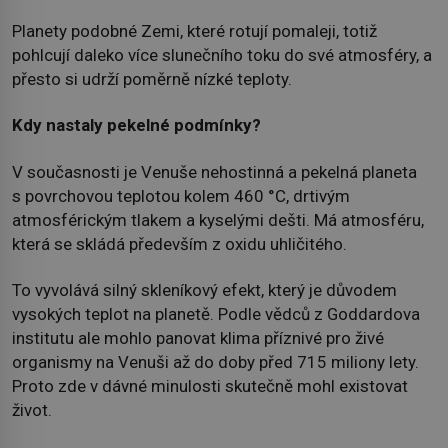
Planety podobné Zemi, které rotují pomaleji, totiž
pohlcují daleko více slunečního toku do své atmosféry, a
přesto si udrží poměrně nízké teploty.
Kdy nastaly pekelné podmínky?
V současnosti je Venuše nehostinná a pekelná planeta
s povrchovou teplotou kolem 460 °C, drtivým
atmosférickým tlakem a kyselými dešti. Má atmosféru,
která se skládá především z oxidu uhličitého.
To vyvolává silný skleníkový efekt, který je důvodem
vysokých teplot na planetě. Podle vědců z Goddardova
institutu ale mohlo panovat klima příznivé pro živé
organismy na Venuši až do doby před 715 miliony lety.
Proto zde v dávné minulosti skutečně mohl existovat
život.