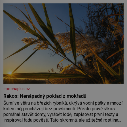
zásadní pro správné hospodaření
epochaplus.cz
Rákos: Nenápadný poklad z mokřadů
Šumí ve větru na březích rybníků, ukrývá vodní ptáky a mnozí
kolem něj procházejí bez povšimnutí. Přesto právě rákos
pomáhal stavět domy, vyrábět lodě, zapisovat první texty a
inspiroval řadu pověstí. Tato skromná, ale užitečná rostlina
provází člověka už tisíce let. Většina lidí vnímá rákos jen jako