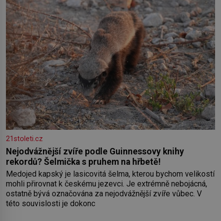
21stoleti.cz
Nejodvážnější zvíře podle Guinnessovy knihy
rekordů? Šelmička s pruhem na hřbetě!
Medojed kapský je lasicovitá šelma, kterou bychom velikostí
mohli přirovnat k českému jezevci. Je extrémně nebojácná,
ostatně bývá označována za nejodvážnější zvíře vůbec. V
této souvislosti je dokonc