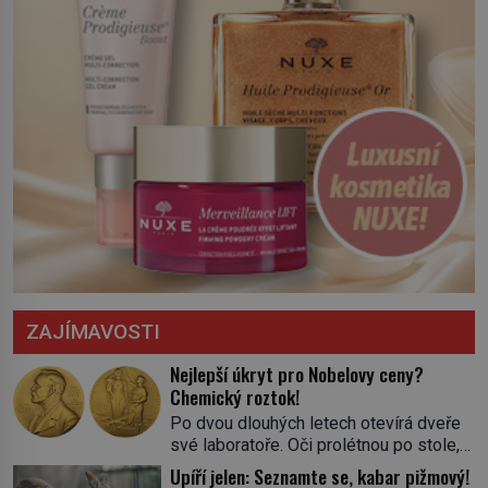
ZAJÍMAVOSTI
Nejlepší úkryt pro Nobelovy ceny?
Chemický roztok!
Po dvou dlouhých letech otevírá dveře
své laboratoře. Oči prolétnou po stole,
aby pak ulpěly na regálu, kde se nachází
Upíří jelen: Seznamte se, kabar pižmový!