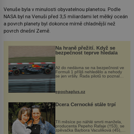
Venuše byla v minulosti obyvatelnou planetou. Podle
NASA byl na Venuši před 3,5 miliardami let mělký oceán
a povrch planety byl dokonce mírně chladnější než
povrch dnešní Země.
Na hraně přežití. Když se
bezpečnost teprve hledala
Až do nedávna se na bezpečnost ve
Formuli 1 příliš nehledělo a nehody
se jen vršily. Řada pilotů to poznala
na vlastní kůži, často s trvalými
následky nebo bohužel i ztrátou
života. Dnes nepochopiteln...
epochaplus.cz
Dcera Černocké stále trpí
Tři měsíce po náhlé smrti manžela,
producenta Pepeho Rafaje (†53), se
zpěvačka Barbora Vaculíková (45),