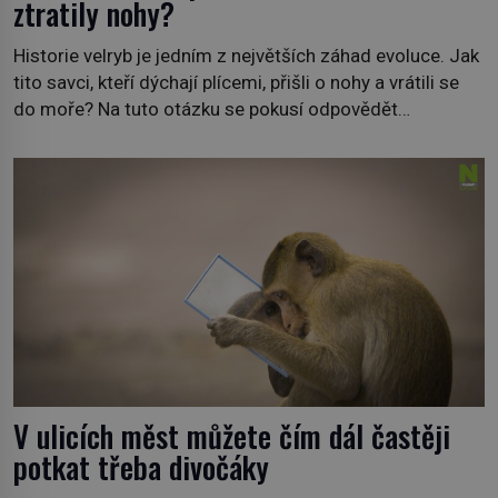
ztratily nohy?
Historie velryb je jedním z největších záhad evoluce. Jak
tito savci, kteří dýchají plícemi, přišli o nohy a vrátili se
do moře? Na tuto otázku se pokusí odpovědět
dokument Tajemné údolí velryb v Egyptě, který bude mít
premiéru ve čtvrtek 29. února ve 20:00 na televizní
stanici Viasat Nature. Všech 90 druhů dnes žijících
velryb […]
V ulicích měst můžete čím dál častěji
potkat třeba divočáky