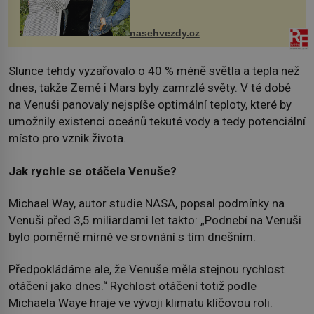
dcera Petry Černocké (75), poprvé
ozvala veřejnosti. Na sociální síti
sdílela, že se snaží fung...
nasehvezdy.cz
Slunce tehdy vyzařovalo o 40 % méně světla a tepla než
dnes, takže Země i Mars byly zamrzlé světy. V té době
na Venuši panovaly nejspíše optimální teploty, které by
umožnily existenci oceánů tekuté vody a tedy potenciální
místo pro vznik života.
Jak rychle se otáčela Venuše?
Michael Way, autor studie NASA, popsal podmínky na
Venuši před 3,5 miliardami let takto: „Podnebí na Venuši
bylo poměrně mírné ve srovnání s tím dnešním.
Předpokládáme ale, že Venuše měla stejnou rychlost
otáčení jako dnes.“ Rychlost otáčení totiž podle
Michaela Waye hraje ve vývoji klimatu klíčovou roli.