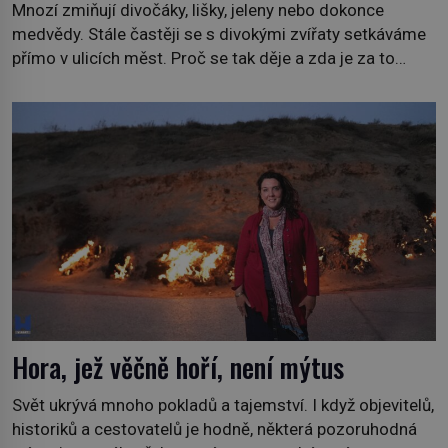
Mnozí zmiňují divočáky, lišky, jeleny nebo dokonce
medvědy. Stále častěji se s divokými zvířaty setkáváme
přímo v ulicích měst. Proč se tak děje a zda je za to
někdo zodpovědný, to jsou otázky, které necháme na
jiných. My se raději podíváme do jiných zemí a
prozkoumáme, jaká další zvířata po celém světě se
přizpůsobila životu […]
Hora, jež věčně hoří, není mýtus
Svět ukrývá mnoho pokladů a tajemství. I když objevitelů,
historiků a cestovatelů je hodně, některá pozoruhodná