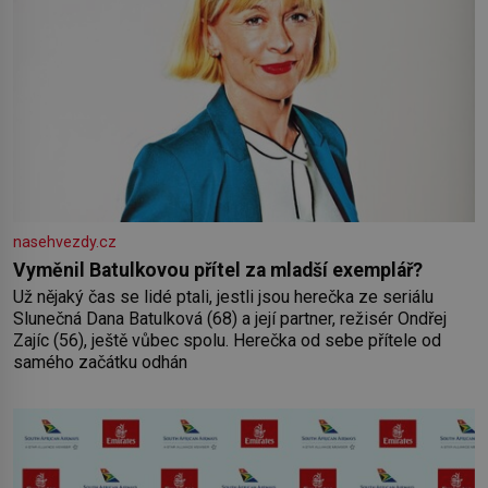
nasehvezdy.cz
Vyměnil Batulkovou přítel za mladší exemplář?
Už nějaký čas se lidé ptali, jestli jsou herečka ze seriálu
Slunečná Dana Batulková (68) a její partner, režisér Ondřej
Zajíc (56), ještě vůbec spolu. Herečka od sebe přítele od
samého začátku odhán