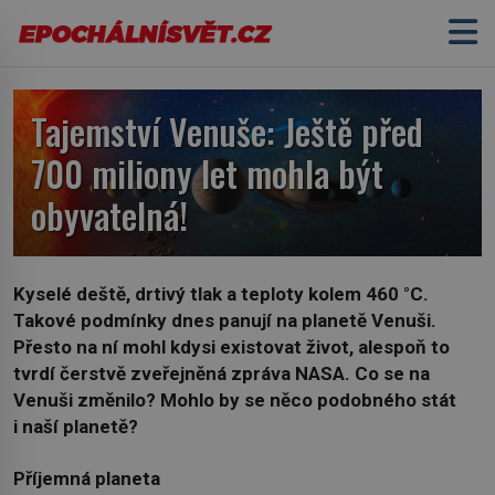
Tajemství Venuše: Ještě před
700 miliony let mohla být
obyvatelná!
Kyselé deště, drtivý tlak a teploty kolem 460 °C.
Takové podmínky dnes panují na planetě Venuši.
Přesto na ní mohl kdysi existovat život, alespoň to
tvrdí čerstvě zveřejněná zpráva NASA. Co se na
Venuši změnilo? Mohlo by se něco podobného stát
i naší planetě?
Příjemná planeta