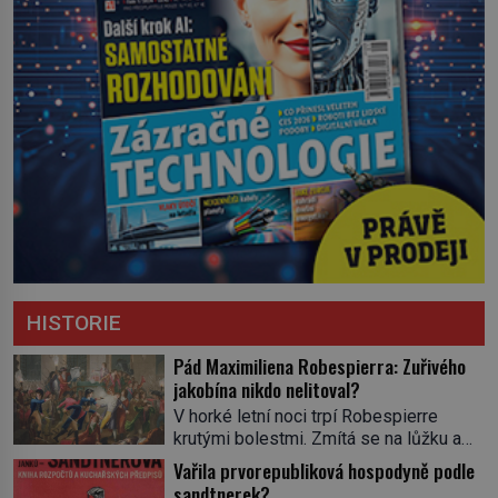
HISTORIE
Pád Maximiliena Robespierra: Zuřivého
jakobína nikdo nelitoval?
V horké letní noci trpí Robespierre
krutými bolestmi. Zmítá se na lůžku a
hlavou mu víří kolotoč myšlenek. Když
Vařila prvorepubliková hospodyně podle
se probere z mdlob, vzpomene si na
sandtnerek?