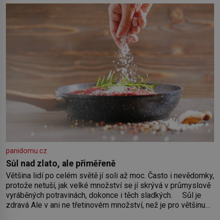
panidomu.cz
Sůl nad zlato, ale přiměřeně
Většina lidí po celém světě jí soli až moc. Často i nevědomky,
protože netuší, jak velké množství se jí skrývá v průmyslově
vyráběných potravinách, dokonce i těch sladkých. Sůl je
zdravá Ale v ani ne třetinovém množství, než je pro většinu
populace běžné. Její základní složky– sodík a chlór – jsou