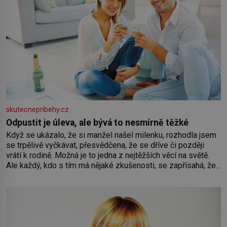
skutecnepribehy.cz
Odpustit je úleva, ale bývá to nesmírně těžké
Když se ukázalo, že si manžel našel milenku, rozhodla jsem
se trpělivě vyčkávat, přesvědčena, že se dříve či později
vrátí k rodině. Možná je to jedna z nejtěžších věcí na světě.
Ale každý, kdo s tím má nějaké zkušenosti, se zapřísahá, že
pokud odpustíte, znatelně se vám uleví. Když se ke mně
doneslo, že si manžel pořídil milenku,