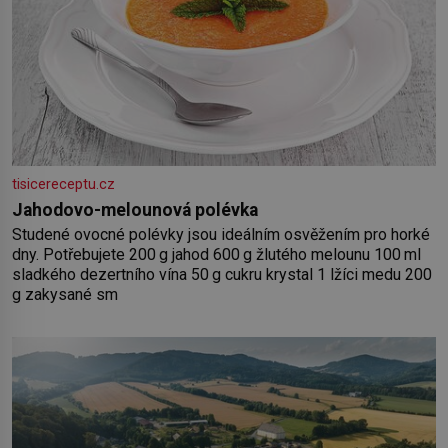
tisicereceptu.cz
Jahodovo-melounová polévka
Studené ovocné polévky jsou ideálním osvěžením pro horké
dny. Potřebujete 200 g jahod 600 g žlutého melounu 100 ml
sladkého dezertního vína 50 g cukru krystal 1 lžíci medu 200
g zakysané sm