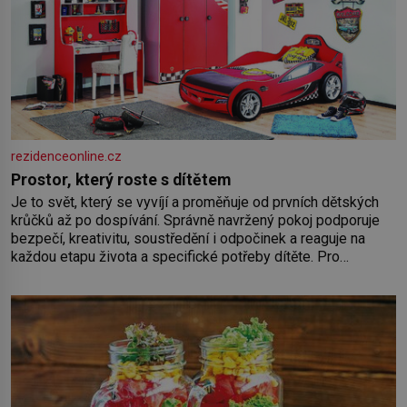
rezidenceonline.cz
Prostor, který roste s dítětem
Je to svět, který se vyvíjí a proměňuje od prvních dětských
krůčků až po dospívání. Správně navržený pokoj podporuje
bezpečí, kreativitu, soustředění i odpočinek a reaguje na
každou etapu života a specifické potřeby dítěte. Pro
nejmenší je klíčová jednoduchost, měkkost a bezpečí, proto
by pokoj miminka měl působit především klidně a útulně.
Předškolní věk je