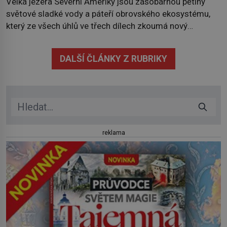
Velká jezera Severní Ameriky jsou zásobárnou pětiny
světové sladké vody a páteří obrovského ekosystému,
který ze všech úhlů ve třech dílech zkoumá nový
kanadský dokument Nezkrocená Velká jezera. V
premiéře jej uvidíte na Viasat Nature v pondělí 5.
DALŠÍ ČLÁNKY Z RUBRIKY
července. Hořejší jezero, Huronské jezero, Michiganské
jezero, Erijské jezero, Ontarijské jezero a další menší
jezera a řeky […]
reklama