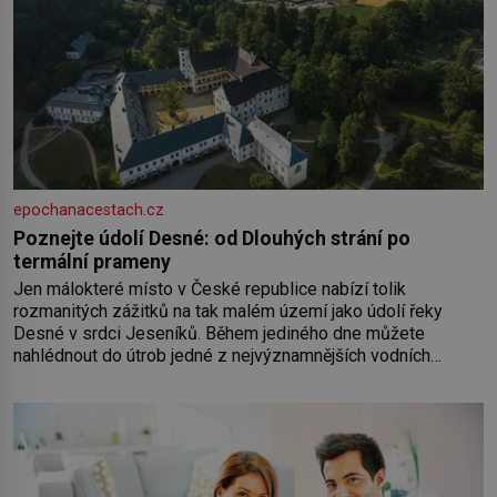
epochanacestach.cz
Poznejte údolí Desné: od Dlouhých strání po
termální prameny
Jen málokteré místo v České republice nabízí tolik
rozmanitých zážitků na tak malém území jako údolí řeky
Desné v srdci Jeseníků. Během jediného dne můžete
nahlédnout do útrob jedné z nejvýznamnějších vodních
elektráren v Evropě, vydat se na horské hřebeny, projet se na
koloběžce a den zakončit poznáváním památek ve Velkých
Losinách nebo v termálním