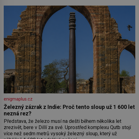
obyčejnou kulisu letního koupání. Stačí se však podívat
enigmaplus.cz
Železný zázrak z Indie: Proč tento sloup už 1 600 let
nezná rez?
Představa, že železo musí na dešti během několika let
zrezivět, bere v Dillí za své. Uprostřed komplexu Qutb stojí
více než sedm metrů vysoký železný sloup, který už