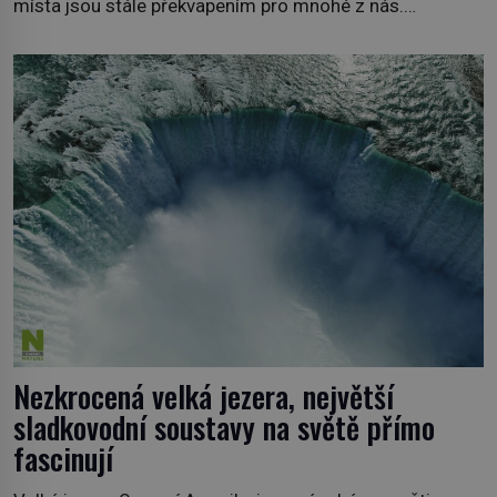
místa jsou stále překvapením pro mnohé z nás.
Neprobádané místa Ázerbájdžánu, rozmanitá historie
Albánie či úchvatná atmosféra Kypru jsou jedny z míst,
která nám mají co nabídnout a vyprávět. Uznávaná
historička Bettany Hughes, se vydala prozkoumat
pozoruhodné úkazy, o kterých jste možná doposud
neslyšeli. Hora, […]
Nezkrocená velká jezera, největší
sladkovodní soustavy na světě přímo
fascinují