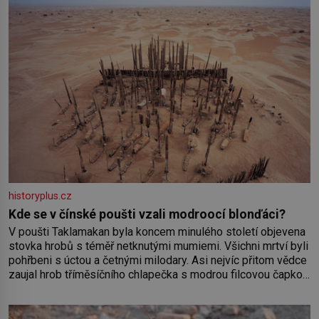
historyplus.cz
Kde se v čínské poušti vzali modroocí blonďáci?
V poušti Taklamakan byla koncem minulého století objevena
stovka hrobů s téměř netknutými mumiemi. Všichni mrtví byli
pohřbeni s úctou a četnými milodary. Asi nejvíc přitom vědce
zaujal hrob tříměsíčního chlapečka s modrou filcovou čapkou,
z níž se draly blonďaté vlásky. Fakt, že jsou těla dávných lidí
nesmírně dobře zachovalá, přičítají odborníci zdejším
klimatickým podmínkám. Sucho, prosolené písky a extrémně