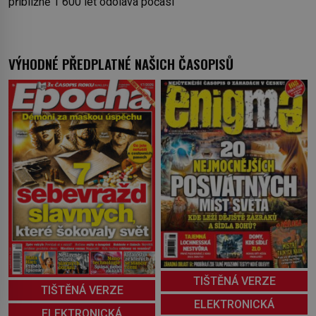
přibližně 1 600 let odolává počasí
VÝHODNÉ PŘEDPLATNÉ NAŠICH ČASOPISŮ
TIŠTĚNÁ VERZE
TIŠTĚNÁ VERZE
ELEKTRONICKÁ
ELEKTRONICKÁ