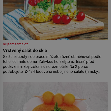
nejsemsama.cz
Vrstvený salát do skla
Salát na cesty i do práce můžete různě obměňovat podle
toho, co máte doma. Zálivkou ho zalijte až těsně před
podáváním, aby zeleninu nerozmočila. Na 2 porce
potřebujete: ✿ 1/4 ledového nebo jiného salátu (římský
salát, polníček…) ✿ 1 malá konzerva kukuřice ✿ ½ okurky ✿
2 rajčata Zálivka: ✿ 4 lžíce olivového oleje ✿ 1 lžíci citronové
šťávy ✿ ½ stroužku