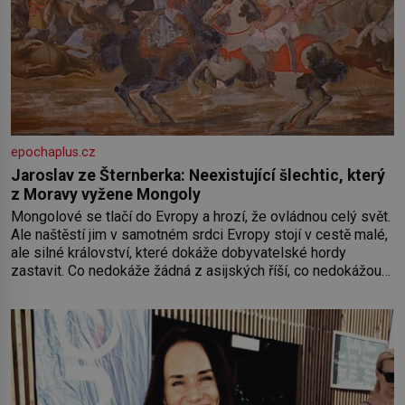
epochaplus.cz
Jaroslav ze Šternberka: Neexistující šlechtic, který
z Moravy vyžene Mongoly
Mongolové se tlačí do Evropy a hrozí, že ovládnou celý svět.
Ale naštěstí jim v samotném srdci Evropy stojí v cestě malé,
ale silné království, které dokáže dobyvatelské hordy
zastavit. Co nedokáže žádná z asijských říší, co nedokážou
Němci – to dokáže český král. Nebo že by ne? Mongolové
od roku 1223 postupují podél Kaspického a Azovského
moře,