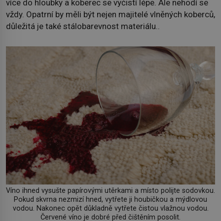
více do hloubky a koberec se vyčistí lépe. Ale nehodí se
vždy. Opatrní by měli být nejen majitelé vlněných koberců,
důležitá je také stálobarevnost materiálu..
Víno ihned vysušte papírovými utěrkami a místo polijte sodovkou.
Pokud skvrna nezmizí hned, vytřete ji houbičkou a mýdlovou
vodou. Nakonec opět důkladně vytřete čistou vlažnou vodou.
Červené víno je dobré před čištěním posolit.