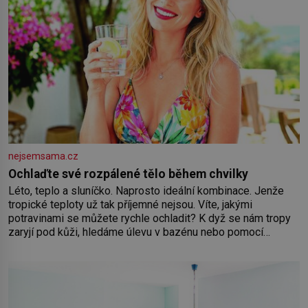
nejsemsama.cz
Ochlaďte své rozpálené tělo během chvilky
Léto, teplo a sluníčko. Naprosto ideální kombinace. Jenže
tropické teploty už tak příjemné nejsou. Víte, jakými
potravinami se můžete rychle ochladit? K dyž se nám tropy
zaryjí pod kůži, hledáme úlevu v bazénu nebo pomocí
klimatizace. Jenže ne vždycky můžeme být v jejich blízkosti.
Nemusíte však zoufat. Pokud budete mít promyšlený
jídelníček, žadné pařáky si na vás