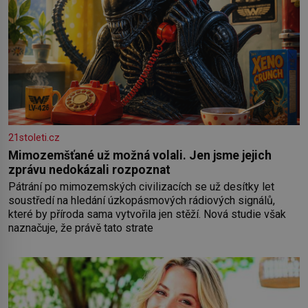
21stoleti.cz
Mimozemšťané už možná volali. Jen jsme jejich
zprávu nedokázali rozpoznat
Pátrání po mimozemských civilizacích se už desítky let
soustředí na hledání úzkopásmových rádiových signálů,
které by příroda sama vytvořila jen stěží. Nová studie však
naznačuje, že právě tato strate