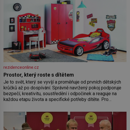
rezidenceonline.cz
Prostor, který roste s dítětem
Je to svět, který se vyvíjí a proměňuje od prvních dětských
krůčků až po dospívání. Správně navržený pokoj podporuje
bezpečí, kreativitu, soustředění i odpočinek a reaguje na
každou etapu života a specifické potřeby dítěte. Pro
nejmenší je klíčová jednoduchost, měkkost a bezpečí, proto
by pokoj miminka měl působit především klidně a útulně.
Předškolní věk je