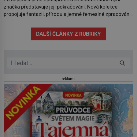
značka představuje její pokračování. Nová kolekce
propojuje fantazii, přírodu a jemné řemeslné zpracování
do svěžího, prosvětleného designového příběhu. Téměř
třicítka šperků působí hravě a zároveň rafinovaně.
DALŠÍ ČLÁNKY Z RUBRIKY
Spolupráce mezi značkou Swarovski a zpěvačkou a
herečkou Arianou Grande vstupuje do nové kapitoly. Po
debutové kolekci, která představila moderní […]
reklama