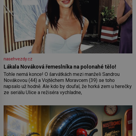
nasehvezdy.cz
Lákala Nováková řemeslníka na polonahé tělo!
Tohle nemá konce! O šarvátkách mezi manželi Sandrou
Novákovou (44) a Vojtěchem Moravcem (39) se toho
napsalo už hodně. Ale kdo by doufal, že horká zem u herečky
ze seriálu Ulice a režiséra vychladne,