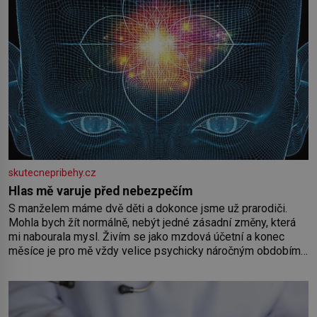
skutecnepribehy.cz
Hlas mě varuje před nebezpečím
S manželem máme dvě děti a dokonce jsme už prarodiči.
Mohla bych žít normálně, nebýt jedné zásadní změny, která
mi nabourala mysl. Živím se jako mzdová účetní a konec
měsíce je pro mě vždy velice psychicky náročným obdobím.
Od té chvíle, co máme vnoučata, mi dcera čím dál častěji volá
o pomoc, co se hlídání týče. Dalo by se