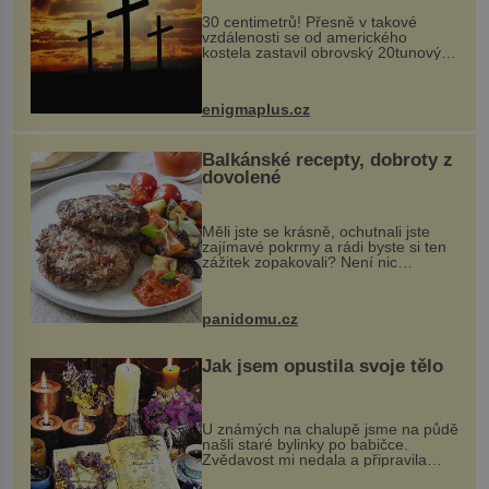
30 centimetrů! Přesně v takové
vzdálenosti se od amerického
kostela zastavil obrovský 20tunový
balvan, který se v květnu 2014
nečekaně odtrhl od nedaleké skály
při její demolici. Podle místních stojí
enigmaplus.cz
...
Balkánské recepty, dobroty z
dovolené
Měli jste se krásně, ochutnali jste
zajímavé pokrmy a rádi byste si ten
zážitek zopakovali? Není nic
snazšího. Pljeskavica (10 porcí)
Možná jste ji ochutnali na dovolené v
bývalé Jugoslávii, lze ji vi...
panidomu.cz
Jak jsem opustila svoje tělo
U známých na chalupě jsme na půdě
našli staré bylinky po babičce.
Zvědavost mi nedala a připravila
jsem si z nich lektvar… Zimní pobyt