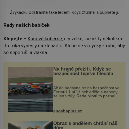
Žvýkačku odstraníte také ledem. Když ztuhne, sloupnete ji.
Rady našich babiček
Klepejte
–
Kusové koberce
, i ty velké, se vždy několikrát
do roka vynesly na klepadlo. Klepe se vždycky z rubu, aby
se neporušila vlákna.
Na hraně přežití. Když se
bezpečnost teprve hledala
Až do nedávna se na bezpečnost ve
Formuli 1 příliš nehledělo a nehody
se jen vršily. Řada pilotů to poznala
na vlastní kůži, často s trvalými
následky nebo bohužel i ztrátou
života. Dnes nepochopiteln...
epochaplus.cz
Obraz s andělem chrání náš
dům