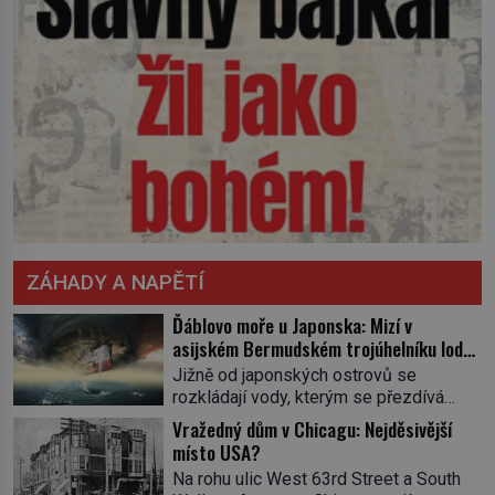
ZÁHADY A NAPĚTÍ
Ďáblovo moře u Japonska: Mizí v
asijském Bermudském trojúhelníku lodě
ve spárech neznámé síly?
Jižně od japonských ostrovů se
rozkládají vody, kterým se přezdívá
Ďáblovo moře. Vypráví se o lodích
Vražedný dům v Chicagu: Nejděsivější
mizejících beze stopy, podivných
místo USA?
světlech, zrádných proudech i mořských
Na rohu ulic West 63rd Street a South
dracích, kteří měli tyto končiny střežit už