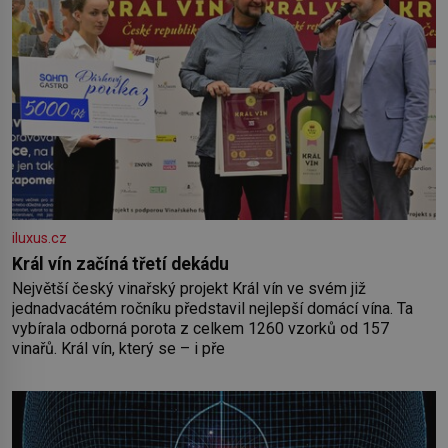
iluxus.cz
Král vín začíná třetí dekádu
Největší český vinařský projekt Král vín ve svém již
jednadvacátém ročníku představil nejlepší domácí vína. Ta
vybírala odborná porota z celkem 1260 vzorků od 157
vinařů. Král vín, který se – i pře