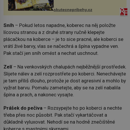
na chalupě se pro mě vlastní vinou
změnil v děsivý zážitek, na kt...
skutecnepribehy.cz
Sníh
– Pokud letos napadne, koberec na něj položte
lícovou stranou a z druhé strany ručně klepejte
plácačkou na koberce – je to sice pracné, ale koberci se
vrátí živé barvy, vlas se načechrá a špína vypadne ven.
Pak stačí jen sníh omést a nechat uschnout.
Zelí
– Na venkovských chalupách nejběžnější prostředek.
Slijete nálev a zelí rozprostřete po koberci. Nenechávejte
je tam příliš dlouho, protože je dost agresivní a mohlo by
vyžrat barvu. Pomalu zametejte, aby se na zelí nabalila
špína a prach, a nakonec vysajte.
Prášek do pečiva
– Rozsypejte ho po koberci a nechte
třeba přes noc působit. Pak stačí vykartáčovat a
důkladně vyluxovat. Nehodí se na hodně znečištěné
koberce s mastnými skvrnami.