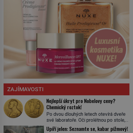
ZAJÍMAVOSTI
Nejlepší úkryt pro Nobelovy ceny?
Chemický roztok!
Po dvou dlouhých letech otevírá dveře
své laboratoře. Oči prolétnou po stole,
aby pak ulpěly na regálu, kde se nachází
Upíří jelen: Seznamte se, kabar pižmový!
všemožné látky. Hledá žluto-oranžovou