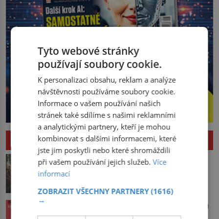
Tyto webové stránky
používají soubory cookie.
K personalizaci obsahu, reklam a analýze
návštěvnosti používáme soubory cookie.
Informace o vašem používání našich
stránek také sdílíme s našimi reklamními
a analytickými partnery, kteří je mohou
kombinovat s dalšími informacemi, které
HISTORIE
jste jim poskytli nebo které shromáždili
Pád Maximiliena Robespierra: Zuřivého
při vašem používání jejich služeb.
Více
jakobína nikdo nelitoval?
informací
V horké letní noci trpí Robespierre
krutými bolestmi. Zmítá se na lůžku a
ZOBRAZIT VŠECHNY PARTNERY
(1616)
→
hlavou mu víří kolotoč myšlenek. Když
Vařila prvorepubliková hospodyně podle
se probere z mdlob, vzpomene si na
sandtnerek?