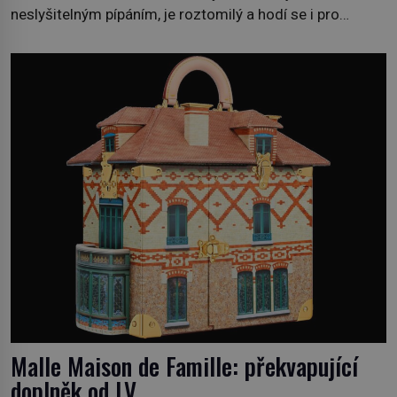
neslyšitelným pípáním, je roztomilý a hodí se i pro
chovatele začátečníky. Jedná se o nenáročného
klidného ptáčka, který většinu dne jen posedává. Hodně
času tráví na zemi, kde sbírá zbytky semínek Jeho
domovinou je prakticky celá Austrálie s výjimkou
pobřežní oblasti. […]
Malle Maison de Famille: překvapující
doplněk od LV