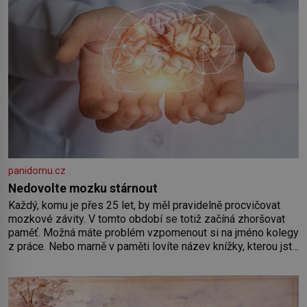
panidomu.cz
Nedovolte mozku stárnout
Každý, komu je přes 25 let, by měl pravidelně procvičovat
mozkové závity. V tomto období se totiž začíná zhoršovat
paměť. Možná máte problém vzpomenout si na jméno kolegy
z práce. Nebo marně v paměti lovíte název knížky, kterou jste
nedávno přečetli. Je to opravdu tak, s věkem jako kdyby se
paměť rozhodla stávkovat. Cvičte