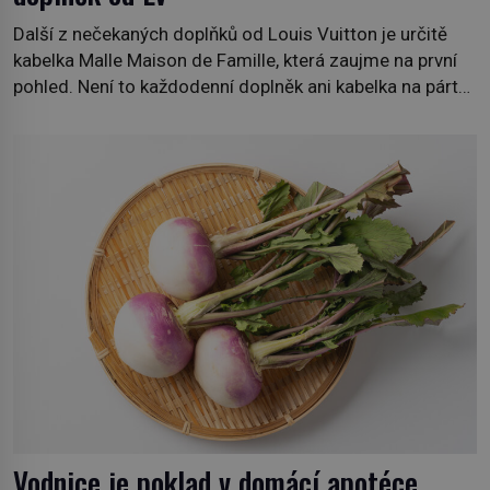
Další z nečekaných doplňků od Louis Vuitton je určitě
kabelka Malle Maison de Famille, která zaujme na první
pohled. Není to každodenní doplněk ani kabelka na párty,
ale symbol tradice a bohaté historie značky. Jde o poctu
Nicolase Ghesquièra rodinnému sídlu Vuittonů na
adrese 18 Rue Louis Vuitton, které bylo postaveno v
roce 1869. […]
Vodnice je poklad v domácí apotéce