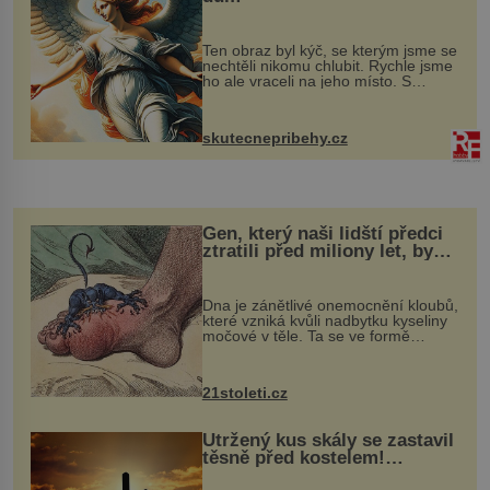
Ten obraz byl kýč, se kterým jsme se
nechtěli nikomu chlubit. Rychle jsme
ho ale vraceli na jeho místo. S
manželem Vaškem jsme si pořídili
chaloupku, takový domek na severu
Čech, kde jsme si naplánova...
skutecnepribehy.cz
Gen, který naši lidští předci
ztratili před miliony let, by
mohl pomoci s léčbou
„nemoci králů“
Dna je zánětlivé onemocnění kloubů,
které vzniká kvůli nadbytku kyseliny
močové v těle. Ta se ve formě
krystalků ukládá v blízkosti kloubů,
nejčastěji přitom postihuje palce na
nohou, a způsobuje bole...
21stoleti.cz
Utržený kus skály se zastavil
těsně před kostelem!
Ochránila ho boží síla?