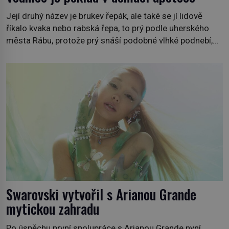
Její druhý název je brukev řepák, ale také se jí lidově
říkalo kvaka nebo rabská řepa, to prý podle uherského
města Rábu, protože prý snáší podobné vlhké podnebí,
jako je tam. Určitě jste se s ní už setkali, třeba na trzích,
někdy i v obchodech. Její bulvy jsou bílé, nahoře někdy
fialové a chutí […]
Swarovski vytvořil s Arianou Grande
mytickou zahradu
Po úspěchu první spolupráce s Arianou Grande nyní