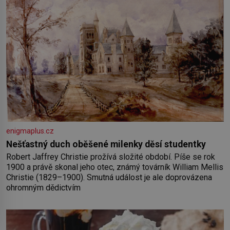
enigmaplus.cz
Nešťastný duch oběšené milenky děsí studentky
Robert Jaffrey Christie prožívá složité období. Píše se rok
1900 a právě skonal jeho otec, známý továrník William Mellis
Christie (1829–1900). Smutná událost je ale doprovázena
ohromným dědictvím