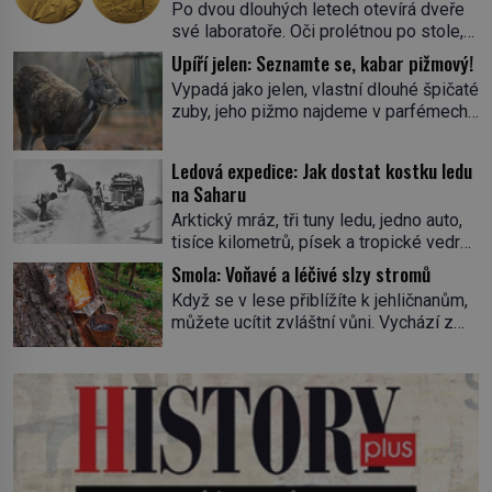
Po dvou dlouhých letech otevírá dveře
své laboratoře. Oči prolétnou po stole,
aby pak ulpěly na regálu, kde se nachází
Upíří jelen: Seznamte se, kabar pižmový!
všemožné látky. Hledá žluto-oranžovou
Vypadá jako jelen, vlastní dlouhé špičaté
tekutinu, jakmile ji zahlédne, nesmírně
zuby, jeho pižmo najdeme v parfémech
se mu uleví. Teď může svůj plán
celého světa a narazit na něj je velice
dokončit. Pod termínem aqua regia se
těžké. Tato charakteristika sedí na
skrývá směs s názvem lučavka
Ledová expedice: Jak dostat kostku ledu
jediného zástupce zvířecí říše – kabara
královská. Svůj přídomek nemá pro nic
na Saharu
pižmového. V Evropě ho jako první
za nic, […]
Arktický mráz, tři tuny ledu, jedno auto,
popíše švédský botanik Carl Linné
tisíce kilometrů, písek a tropické vedro.
(1707–1778), jenže v Asii o něm ví už
To je ve zkratce zdánlivě nesplnitelná
celá staletí. Zvíře připomíná jelena,
Smola: Voňavé a léčivé slzy stromů
výzva, která se promění v úžasné
v kohoutku dosahuje […]
Když se v lese přiblížíte k jehličnanům,
dobrodružství a důkaz, že nic není
můžete ucítit zvláštní vůni. Vychází z
nemožné. Vše začíná na podzim 1958
lepkavé látky, která vytéká z
jako hec. Rádio Luxembourg přichází s
poraněného kmene. Kdysi lidé věřili, že
neobvyklou výzvou. Tomu, kdo dokáže
právě v ní je síla stromu. Smola také
dopravit ze severního polárního kruhu
patří k nejstarším surovinám, s nimiž
na […]
lidstvo pracovalo. Chrání strom před
infekcí, hmyzem a vysycháním. Dá se
říct, že je to přírodní […]