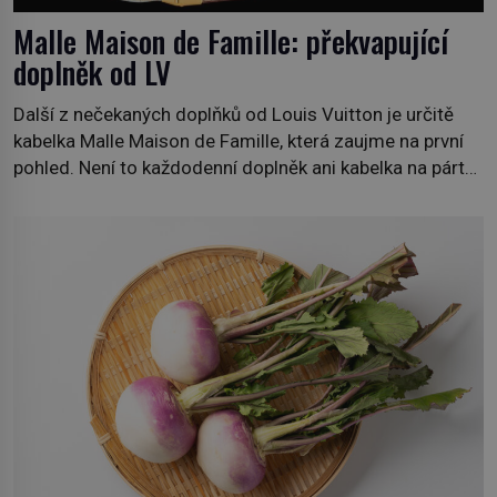
Malle Maison de Famille: překvapující
doplněk od LV
Další z nečekaných doplňků od Louis Vuitton je určitě
kabelka Malle Maison de Famille, která zaujme na první
pohled. Není to každodenní doplněk ani kabelka na párty,
ale symbol tradice a bohaté historie značky. Jde o poctu
Nicolase Ghesquièra rodinnému sídlu Vuittonů na
adrese 18 Rue Louis Vuitton, které bylo postaveno v
roce 1869. […]