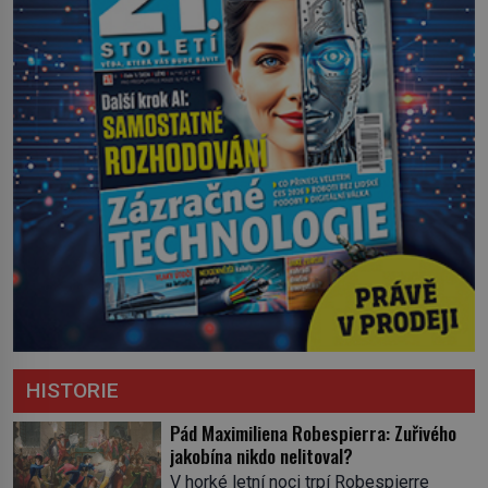
HISTORIE
Pád Maximiliena Robespierra: Zuřivého
jakobína nikdo nelitoval?
V horké letní noci trpí Robespierre