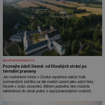
epochanacestach.cz
Poznejte údolí Desné: od Dlouhých strání po
termální prameny
Jen málokteré místo v České republice nabízí tolik
rozmanitých zážitků na tak malém území jako údolí řeky
Desné v srdci Jeseníků. Během jediného dne můžete
nahlédnout do útrob jedné z nejvýznamnějších vodních
elektráren v Evropě, vydat se na horské hřebeny, projet se na
koloběžce a den zakončit poznáváním památek ve Velkých