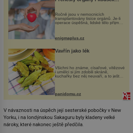
osobnosti dárce?
Ročně jsou v nemocnicích
transplantovány tisíce orgánů. Je-li
operace úspěšná, lidské tělo přijme
darovaný orgán za své a pacient
může vést plnohodnotný život. Ale co
když při transplantaci nepřijímám...
enigmaplus.cz
Vavřín jako lék
Všichni ho známe, císařové, vítězové
i umělci si jím zdobili skráně,
kuchařky bez něj neuvaří, a to ještě
nevíte, že bobkový list může výrazně
zmírnit některé naše neduhy.
Obsahuje v malém množství ně...
panidomu.cz
V návaznosti na úspěch její sesterské pobočky v New
Yorku, i na londýnskou Sakaguru byly kladeny velké
nároky, které nakonec ještě předčila.