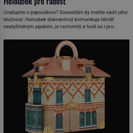
Holoubek pro radost
Uvažujete o papouškovi? Sousedům by mohla vadit jeho
hlučnost. Holoubek diamantový komunikuje téměř
neslyšitelným pípáním, je roztomilý a hodí se i pro
chovatele začátečníky. Jedná se o nenáročného
klidného ptáčka, který většinu dne jen posedává. Hodně
času tráví na zemi, kde sbírá zbytky semínek Jeho
domovinou je prakticky celá Austrálie s výjimkou
pobřežní oblasti. […]