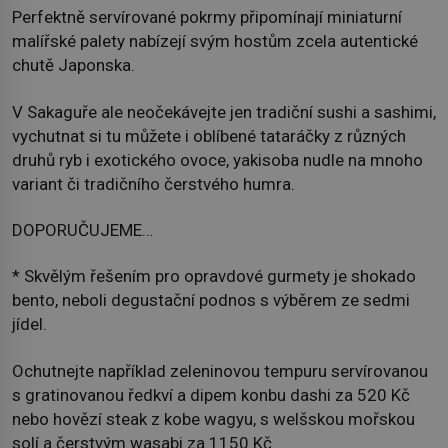
Perfektně servírované pokrmy připomínají miniaturní
malířské palety nabízejí svým hostům zcela autentické
chutě Japonska.
V Sakaguře ale neočekávejte jen tradiční sushi a sashimi,
vychutnat si tu můžete i oblíbené tataráčky z různých
druhů ryb i exotického ovoce, yakisoba nudle na mnoho
variant či tradičního čerstvého humra.
DOPORUČUJEME…
* Skvělým řešením pro opravdové gurmety je shokado
bento, neboli degustační podnos s výběrem ze sedmi
jídel.
Ochutnejte například zeleninovou tempuru servírovanou
s gratinovanou ředkví a dipem konbu dashi za 520 Kč
nebo hovězí steak z kobe wagyu, s welšskou mořskou
solí a čerstvým wasabi za 1150 Kč.