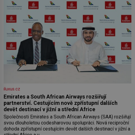
iluxus.cz
Emirates a South African Airways rozšiřují
partnerství. Cestujícím nově zpřístupní dalších
devět destinací v jižní a střední Africe
Společnosti Emirates a South African Airways (SAA) rozšiřují
svou dlouholetou codesharovou spolupráci. Nová reciproční
dohoda zpřístupní cestujícím devět dalších destinací v jižní a
střední Africe a u