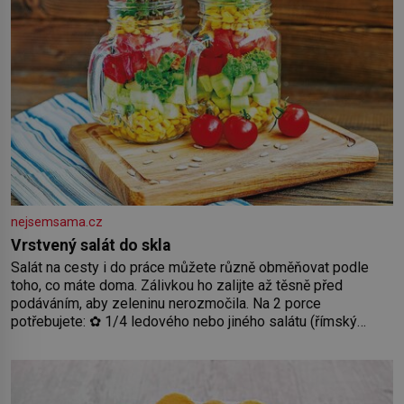
nejsemsama.cz
Vrstvený salát do skla
Salát na cesty i do práce můžete různě obměňovat podle
toho, co máte doma. Zálivkou ho zalijte až těsně před
podáváním, aby zeleninu nerozmočila. Na 2 porce
potřebujete: ✿ 1/4 ledového nebo jiného salátu (římský
salát, polníček…) ✿ 1 malá konzerva kukuřice ✿ ½ okurky ✿
2 rajčata Zálivka: ✿ 4 lžíce olivového oleje ✿ 1 lžíci citronové
šťávy ✿ ½ stroužku