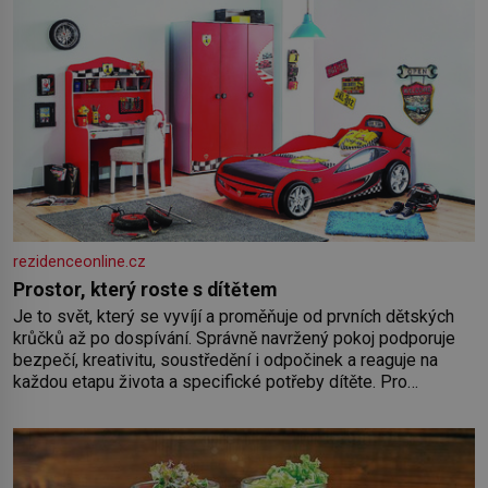
rezidenceonline.cz
Prostor, který roste s dítětem
Je to svět, který se vyvíjí a proměňuje od prvních dětských
krůčků až po dospívání. Správně navržený pokoj podporuje
bezpečí, kreativitu, soustředění i odpočinek a reaguje na
každou etapu života a specifické potřeby dítěte. Pro
nejmenší je klíčová jednoduchost, měkkost a bezpečí, proto
by pokoj miminka měl působit především klidně a útulně.
Předškolní věk je