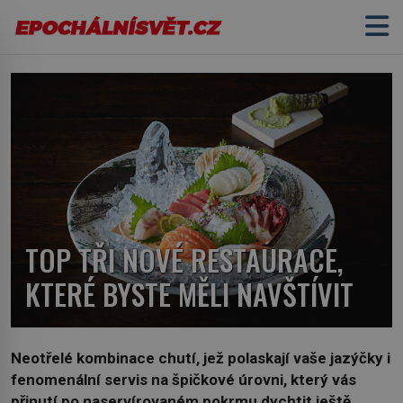
TOP TŘI NOVÉ RESTAURACE,
KTERÉ BYSTE MĚLI NAVŠTÍVIT
Neotřelé kombinace chutí, jež polaskají vaše jazýčky i
fenomenální servis na špičkové úrovni, který vás
přinutí po naservírovaném pokrmu dychtit ještě