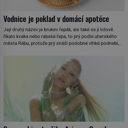
Vodnice je poklad v domácí apotéce
Její druhý název je brukev řepák, ale také se jí lidově
říkalo kvaka nebo rabská řepa, to prý podle uherského
města Rábu, protože prý snáší podobné vlhké podnebí,
jako je tam. Určitě jste se s ní už setkali, třeba na trzích,
někdy i v obchodech. Její bulvy jsou bílé, nahoře někdy
fialové a chutí […]