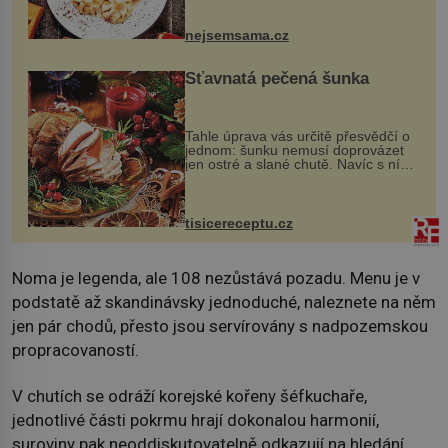
vznikají rozmanité a chuťově bohaté
pokrmy, které rozhodně st...
nejsemsama.cz
Šťavnatá pečená šunka
Tahle úprava vás určitě přesvědčí o
jednom: šunku nemusí doprovázet
jen ostré a slané chutě. Navíc s ní
nakrmíte poměrně hodně hladových
krků. Ingredience sádlo 3 kg šunky
vcelku 3 stroužky česneku hl...
tisicereceptu.cz
Noma je legenda, ale 108 nezůstává pozadu. Menu je v
podstatě až skandinávsky jednoduché, naleznete na něm
jen pár chodů, přesto jsou servírovány s nadpozemskou
propracovaností.
V chutích se odráží korejské kořeny šéfkuchaře,
jednotlivé části pokrmu hrají dokonalou harmonií,
suroviny pak neoddiskutovatelně odkazují na hledání