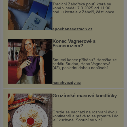
Tradiční Zábořská pouť, která se
koná v neděli 7.9.2025 od 11:00
hod. u kostela v Záboří, části obce
Kly u Mělníka. V programu naleznete
komentovanou prohlídku kostela,
dobovou hudbu, řemesla, atrakce...
epochanacestach.cz
Konec Vagnerové s
Francouzem?
Smutný konec příběhu? Herečka ze
seriálu Studna, Hana Vagnerová
(42), poslední dobou nepůsobí
nejšťastněji. Ačkoli časy její anorexie
jsou už dávno pryč a opět se pyšnila
ženskými křivkami, najednou s...
nasehvezdy.cz
Gruzínské masové knedlíčky
Gruzie se nachází na rozhraní dvou
kontinentů a právě to se promítá i do
její kuchyně. Snoubí se v ní
evropské a asijské chutě a díky tomu