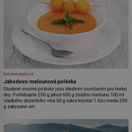
tisicereceptu.cz
Jahodovo-melounová polévka
Studené ovocné polévky jsou ideálním osvěžením pro horké
dny. Potřebujete 200 g jahod 600 g žlutého melounu 100 ml
sladkého dezertního vína 50 g cukru krystal 1 lžíci medu 200
g zakysané sm