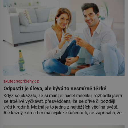
Losinách nebo v termálním
skutecnepribehy.cz
Odpustit je úleva, ale bývá to nesmírně těžké
Když se ukázalo, že si manžel našel milenku, rozhodla jsem
se trpělivě vyčkávat, přesvědčena, že se dříve či později
vrátí k rodině. Možná je to jedna z nejtěžších věcí na světě.
Ale každý, kdo s tím má nějaké zkušenosti, se zapřísahá, že
pokud odpustíte, znatelně se vám uleví. Když se ke mně
doneslo, že si manžel pořídil milenku,