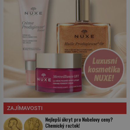
království. Zajistit hodlá především
severní hranici. Na […]
ZAJÍMAVOSTI
Nejlepší úkryt pro Nobelovy ceny?
Chemický roztok!