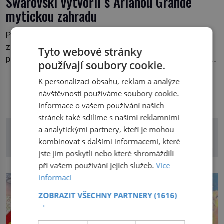
Swarovski vytvořil s Arianou Grande
mytickou zahradu
Po úspěchu první spolupráce s Arianou Grande nyní
značka představuje její pokračování. Nová kolekce
Tyto webové stránky
propojuje fantazii, přírodu a jemné řemeslné zpracování
používají soubory cookie.
do svěžího, prosvětleného designového příběhu. Téměř
K personalizaci obsahu, reklam a analýze
třicítka šperků působí hravě a zároveň rafinovaně.
DALŠÍ ČLÁNKY Z RUBRIKY
návštěvnosti používáme soubory cookie.
Spolupráce mezi značkou Swarovski a zpěvačkou a
Informace o vašem používání našich
herečkou Arianou Grande vstupuje do nové kapitoly. Po
stránek také sdílíme s našimi reklamními
debutové kolekci, která představila moderní […]
a analytickými partnery, kteří je mohou
kombinovat s dalšími informacemi, které
jste jim poskytli nebo které shromáždili
při vašem používání jejich služeb.
Více
reklama
informací
ZOBRAZIT VŠECHNY PARTNERY
(1616)
→