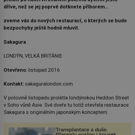
dříve, než se jej poprvé dotknete příborem…
zveme vás do nových restaurací, o kterých se bude
bezpochyby ještě hodně mluvit.
Sakagura
LONDÝN, VELKÁ BRITÁNIE
Otevřeno:
listopad 2016
Kontakt:
sakaguralondon.com
V polovině listopadu prolétla londýnskou Heddon Street
v Soho vůně Asie. Své dveře tu totiž otevřela restaurace
Sakagura s originálním japonským konceptem.
Transplantace a duše.
Přenesly orgány i kousek