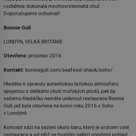
rozběhne dokonalá mnohovrstevnatá chuť.
Doporučujeme ochutnat!
Bonnie Gull
LONDÝN, VELKÁ BRITÁNIE
Otevřeno:
prosinec 2016
Kontakt:
bonniegull.com/seafood-shack/soho/
Hledáte-li opravdu autentickou britskou atmosféru
spojenou s delikátní chutí mořských plodů, pak by
vašemu hledáčku neměla uniknout restaurace Bonnie
Gull, jež byla otevřena na konci roku 2016 v Soho
v Londýně.
Koncept sází na sezení okolo baru, který je srdcem celé
restaurace a od nějž se hostům nabízí otevřený pohled