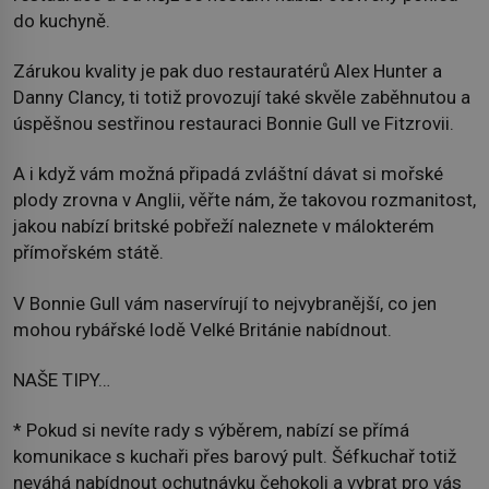
do kuchyně.
Zárukou kvality je pak duo restauratérů Alex Hunter a
Danny Clancy, ti totiž provozují také skvěle zaběhnutou a
úspěšnou sestřinou restauraci Bonnie Gull ve Fitzrovii.
A i když vám možná připadá zvláštní dávat si mořské
plody zrovna v Anglii, věřte nám, že takovou rozmanitost,
jakou nabízí britské pobřeží naleznete v málokterém
přímořském státě.
V Bonnie Gull vám naservírují to nejvybranější, co jen
mohou rybářské lodě Velké Británie nabídnout.
NAŠE TIPY…
* Pokud si nevíte rady s výběrem, nabízí se přímá
komunikace s kuchaři přes barový pult. Šéfkuchař totiž
neváhá nabídnout ochutnávku čehokoli a vybrat pro vás