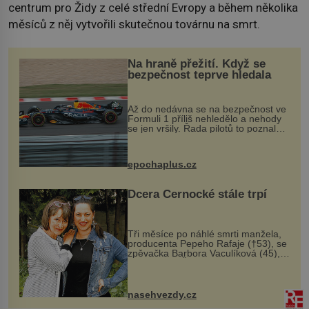
centrum pro Židy z celé střední Evropy a během několika
měsíců z něj vytvořili skutečnou továrnu na smrt.
Na hraně přežití. Když se
bezpečnost teprve hledala
Až do nedávna se na bezpečnost ve
Formuli 1 příliš nehledělo a nehody
se jen vršily. Řada pilotů to poznala
na vlastní kůži, často s trvalými
následky nebo bohužel i ztrátou
života. Dnes nepochopiteln...
epochaplus.cz
Dcera Černocké stále trpí
Tři měsíce po náhlé smrti manžela,
producenta Pepeho Rafaje (†53), se
zpěvačka Barbora Vaculíková (45),
dcera Petry Černocké (75), poprvé
ozvala veřejnosti. Na sociální síti
sdílela, že se snaží fung...
nasehvezdy.cz