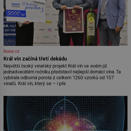
iluxus.cz
Král vín začíná třetí dekádu
Největší český vinařský projekt Král vín ve svém již
jednadvacátém ročníku představil nejlepší domácí vína. Ta
vybírala odborná porota z celkem 1260 vzorků od 157
vinařů. Král vín, který se – i pře