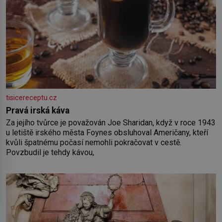
tisicereceptu.cz
Pravá irská káva
Za jejího tvůrce je považován Joe Sharidan, když v roce 1943
u letiště irského města Foynes obsluhoval Američany, kteří
kvůli špatnému počasí nemohli pokračovat v cestě.
Povzbudil je tehdy kávou,