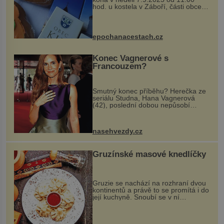
hod. u kostela v Záboří, části obce
Kly u Mělníka. V programu naleznete
komentovanou prohlídku kostela,
dobovou hudbu, řemesla, atrakce...
epochanacestach.cz
Konec Vagnerové s
Francouzem?
Smutný konec příběhu? Herečka ze
seriálu Studna, Hana Vagnerová
(42), poslední dobou nepůsobí
nejšťastněji. Ačkoli časy její anorexie
jsou už dávno pryč a opět se pyšnila
ženskými křivkami, najednou s...
nasehvezdy.cz
Gruzínské masové knedlíčky
Gruzie se nachází na rozhraní dvou
kontinentů a právě to se promítá i do
její kuchyně. Snoubí se v ní
evropské a asijské chutě a díky tomu
vznikají rozmanité a chuťově bohaté
pokrmy, které rozhodně st...