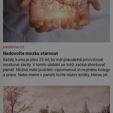
panidomu.cz
Nedovolte mozku stárnout
Každý, komu je přes 25 let, by měl pravidelně procvičovat
mozkové závity. V tomto období se totiž začíná zhoršovat
paměť. Možná máte problém vzpomenout si na jméno kolegy
z práce. Nebo marně v paměti lovíte název knížky, kterou jste
nedávno přečetli. Je to opravdu tak, s věkem jako kdyby se
paměť rozhodla stávkovat. Cvičte