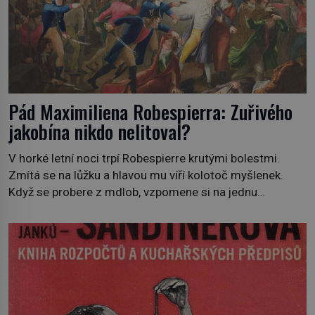
Pád Maximiliena Robespierra: Zuřivého
jakobína nikdo nelitoval?
V horké letní noci trpí Robespierre krutými bolestmi.
Zmítá se na lůžku a hlavou mu víří kolotoč myšlenek.
Když se probere z mdlob, vzpomene si na jednu
z pařížských jasnovidek, kterou před lety navštívil.
Prorokovala mu tragický osud. Tehdy se jí vysmál.
„Robespierre to dotáhne hodně daleko,“ prohlásil o něm
jiný významný francouzský revolucionář, Honoré de
Mirabeau […]