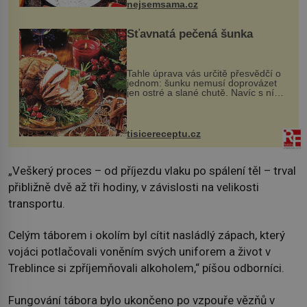
nejsemsama.cz
Šťavnatá pečená šunka
Tahle úprava vás určitě přesvědčí o
jednom: šunku nemusí doprovázet
jen ostré a slané chutě. Navíc s ní
nakrmíte poměrně hodně hladových
krků. Ingredience sádlo 3 kg šunky
vcelku 3 stroužky česneku hl...
tisicereceptu.cz
„Veškerý proces – od příjezdu vlaku po spálení těl – trval
přibližně dvě až tři hodiny, v závislosti na velikosti
transportu.
Celým táborem i okolím byl cítit nasládlý zápach, který
vojáci potlačovali voněním svých uniforem a život v
Treblince si zpříjemňovali alkoholem,“ píšou odborníci.
Fungování tábora bylo ukončeno po vzpouře vězňů v