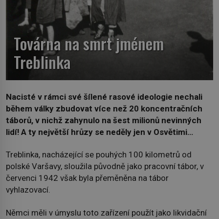
Továrna na smrt jménem
Treblinka
Nacisté v rámci své šílené rasové ideologie nechali
během války zbudovat více než 20 koncentračních
táborů, v nichž zahynulo na šest milionů nevinných
lidí! A ty největší hrůzy se neděly jen v Osvětimi…
Treblinka, nacházející se pouhých 100 kilometrů od
polské Varšavy, sloužila původně jako pracovní tábor, v
červenci 1942 však byla přeměněna na tábor
vyhlazovací.
Němci měli v úmyslu toto zařízení použít jako likvidační