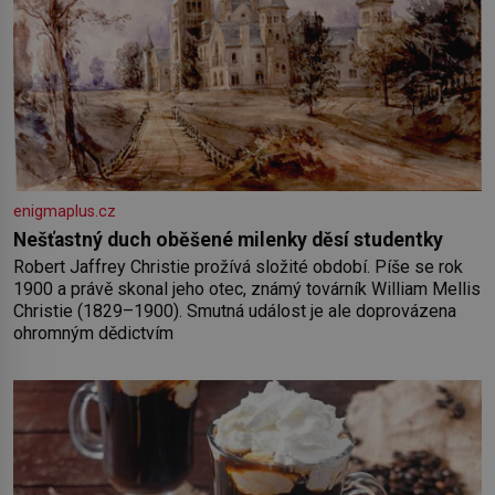
enigmaplus.cz
Nešťastný duch oběšené milenky děsí studentky
Robert Jaffrey Christie prožívá složité období. Píše se rok
1900 a právě skonal jeho otec, známý továrník William Mellis
Christie (1829–1900). Smutná událost je ale doprovázena
ohromným dědictvím