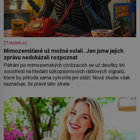
21stoleti.cz
Mimozemšťané už možná volali. Jen jsme jejich
zprávu nedokázali rozpoznat
Pátrání po mimozemských civilizacích se už desítky let
soustředí na hledání úzkopásmových rádiových signálů,
které by příroda sama vytvořila jen stěží. Nová studie však
naznačuje, že právě tato strate