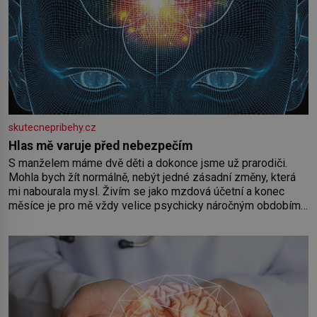
skutecnepribehy.cz
Hlas mě varuje před nebezpečím
S manželem máme dvě děti a dokonce jsme už prarodiči.
Mohla bych žít normálně, nebýt jedné zásadní změny, která
mi nabourala mysl. Živím se jako mzdová účetní a konec
měsíce je pro mě vždy velice psychicky náročným obdobím.
Od té chvíle, co máme vnoučata, mi dcera čím dál častěji volá
o pomoc, co se hlídání týče. Dalo by se