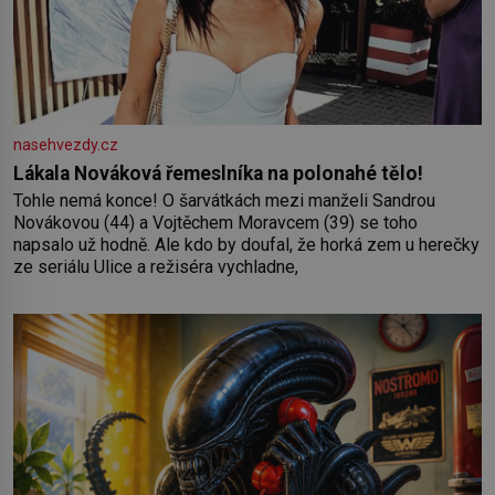
nasehvezdy.cz
Lákala Nováková řemeslníka na polonahé tělo!
Tohle nemá konce! O šarvátkách mezi manželi Sandrou
Novákovou (44) a Vojtěchem Moravcem (39) se toho
napsalo už hodně. Ale kdo by doufal, že horká zem u herečky
ze seriálu Ulice a režiséra vychladne,