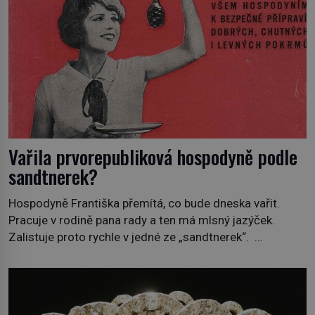
Vařila prvorepubliková hospodyně podle
sandtnerek?
Hospodyně Františka přemítá, co bude dneska vařit.
Pracuje v rodině pana rady a ten má mlsný jazýček.
Zalistuje proto rychle v jedné ze „sandtnerek“.
„Zaplaťpánbůh, že už nemusíme chodit s lístky,“
povzdechne si směrem ke služce, kterou má v kuchyni k
ruce. Ještě v prvních letech nové republiky fungoval kvůli
nedostatku zboží přídělový systém. […]