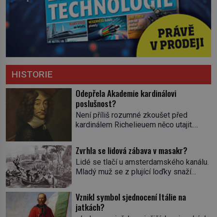
HISTORIE
Odepřela Akademie kardinálovi
poslušnost?
Není příliš rozumné zkoušet před
kardinálem Richelieuem něco utajit.
První ministr se dříve či později dozví o
všem a s potenciálními spiklenci umí
Zvrhla se lidová zábava v masakr?
rázně zatočit. Od roku 1629 se
Lidé se tlačí u amsterdamského kanálu.
setkávají v pařížském domě
Mladý muž se z plující loďky snaží
spisovatele Valentina Conrarta (1603–
sundat živého úhoře zavěšeného nad
1675). Diskutují o literárních dílech.
hladinou na laně. Zavrávorá a padá do
Nikomu se tím ale příliš nechlubí. Někdo
Vznikl symbol sjednocení Itálie na
vody. Diváci křičí a smějí se. Nevinná
by jejich spolek klidně mohl považovat
jatkách?
pouliční zábava, dalo by se říct. V
za nelegální. […]