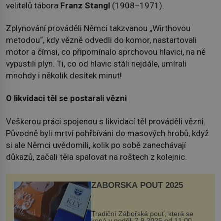
velitelů tábora
Franz Stangl
(1908–1971).
Zplynování prováděli Němci takzvanou „Wirthovou
metodou“, kdy vězně odvedli do komor, nastartovali
motor a čímsi, co připomínalo sprchovou hlavici, na ně
vypustili plyn. Ti, co od hlavic stáli nejdále, umírali
mnohdy i několik desítek minut!
O likvidaci těl se postarali vězni
Veškerou práci spojenou s likvidací těl prováděli vězni.
Původně byli mrtví pohřbíváni do masových hrobů, když
si ale Němci uvědomili, kolik po sobě zanechávají
důkazů, začali těla spalovat na roštech z kolejnic.
ZÁBOŘSKÁ POUŤ 2025
Tradiční Zábořská pouť, která se
koná v neděli 7.9.2025 od 11:00