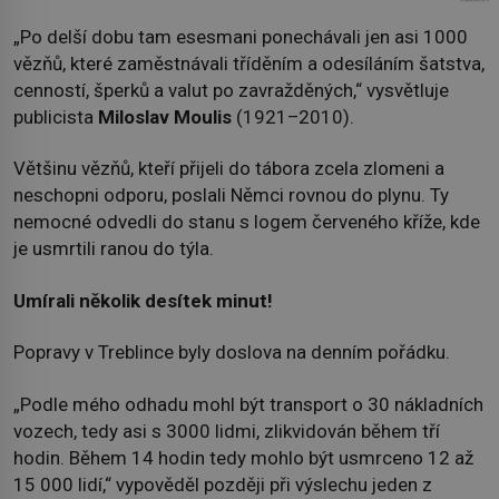
„Po delší dobu tam esesmani ponechávali jen asi 1000
vězňů, které zaměstnávali tříděním a odesíláním šatstva,
cenností, šperků a valut po zavražděných,“ vysvětluje
publicista
Miloslav Moulis
(1921–2010).
Většinu vězňů, kteří přijeli do tábora zcela zlomeni a
neschopni odporu, poslali Němci rovnou do plynu. Ty
nemocné odvedli do stanu s logem červeného kříže, kde
je usmrtili ranou do týla.
Umírali několik desítek minut!
Popravy v Treblince byly doslova na denním pořádku.
„Podle mého odhadu mohl být transport o 30 nákladních
vozech, tedy asi s 3000 lidmi, zlikvidován během tří
hodin. Během 14 hodin tedy mohlo být usmrceno 12 až
15 000 lidí,“ vypověděl později při výslechu jeden z