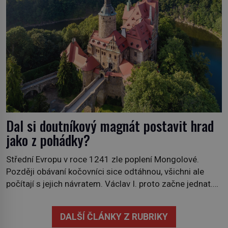
Dal si doutníkový magnát postavit hrad
jako z pohádky?
Střední Evropu v roce 1241 zle poplení Mongolové.
Později obávaní kočovníci sice odtáhnou, všichni ale
počítají s jejich návratem. Václav I. proto začne jednat.
Na další případné řádění barbarů z východu se chce
pečlivě připravit! Český král Václav I. (1205–1253)
DALŠÍ ČLÁNKY Z RUBRIKY
přijme opatření, která mají posílit obranu jeho království.