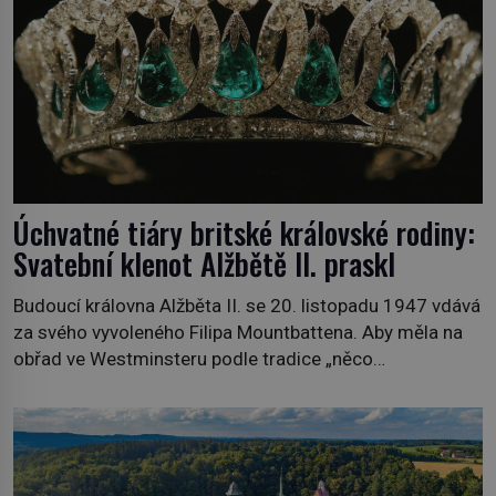
Úchvatné tiáry britské královské rodiny:
Svatební klenot Alžbětě II. praskl
Budoucí královna Alžběta II. se 20. listopadu 1947 vdává
za svého vyvoleného Filipa Mountbattena. Aby měla na
obřad ve Westminsteru podle tradice „něco
vypůjčeného“, její matka jí věnuje jedinečný šperk ze své
soukromé kolekce – diamantovou tiáru královny Marie.
„Je to ošklivá špičatá tiára,“ zhodnotil klenot britský
politik Sir Henry Channon (1897–1958), když si […]