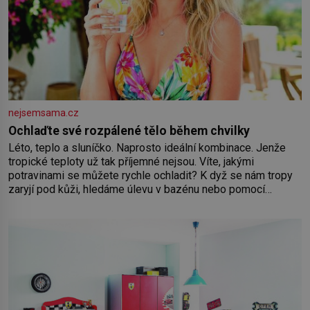
nejsemsama.cz
Ochlaďte své rozpálené tělo během chvilky
Léto, teplo a sluníčko. Naprosto ideální kombinace. Jenže
tropické teploty už tak příjemné nejsou. Víte, jakými
potravinami se můžete rychle ochladit? K dyž se nám tropy
zaryjí pod kůži, hledáme úlevu v bazénu nebo pomocí
klimatizace. Jenže ne vždycky můžeme být v jejich blízkosti.
Nemusíte však zoufat. Pokud budete mít promyšlený
jídelníček, žadné pařáky si na vás