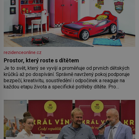
rezidenceonline.cz
Prostor, který roste s dítětem
Je to svět, který se vyvíjí a proměňuje od prvních dětských
krůčků až po dospívání. Správně navržený pokoj podporuje
bezpečí, kreativitu, soustředění i odpočinek a reaguje na
každou etapu života a specifické potřeby dítěte. Pro
nejmenší je klíčová jednoduchost, měkkost a bezpečí, proto
by pokoj miminka měl působit především klidně a útulně.
Předškolní věk je