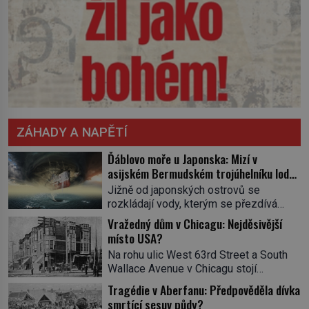
ZÁHADY A NAPĚTÍ
Ďáblovo moře u Japonska: Mizí v
asijském Bermudském trojúhelníku lodě
ve spárech neznámé síly?
Jižně od japonských ostrovů se
rozkládají vody, kterým se přezdívá
Ďáblovo moře. Vypráví se o lodích
Vražedný dům v Chicagu: Nejděsivější
mizejících beze stopy, podivných
místo USA?
světlech, zrádných proudech i mořských
Na rohu ulic West 63rd Street a South
dracích, kteří měli tyto končiny střežit už
Wallace Avenue v Chicagu stojí
v dávných legendách. Je tichomořský
nenápadná pošta. Nemá žádný speciální
Dračí trojúhelník skutečně prokletým
Tragédie v Aberfanu: Předpověděla dívka
nápis ani pamětní desku. A přesto prý
místem, nebo se zde jen nebezpečná
smrtící sesuv půdy?