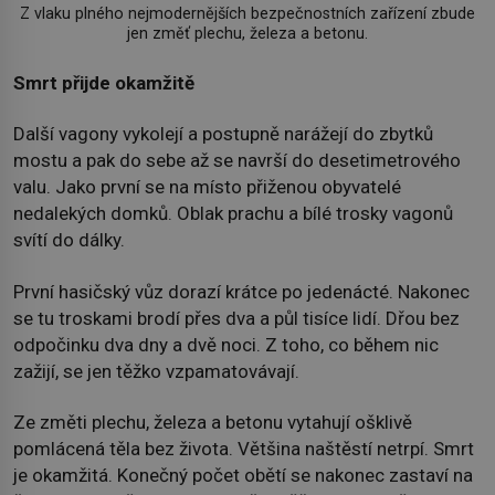
Z vlaku plného nejmodernějších bezpečnostních zařízení zbude
jen změť plechu, železa a betonu.
Smrt přijde okamžitě
Další vagony vykolejí a postupně narážejí do zbytků
mostu a pak do sebe až se navrší do desetimetrového
valu. Jako první se na místo přiženou obyvatelé
nedalekých domků. Oblak prachu a bílé trosky vagonů
svítí do dálky.
První hasičský vůz dorazí krátce po jedenácté. Nakonec
se tu troskami brodí přes dva a půl tisíce lidí. Dřou bez
odpočinku dva dny a dvě noci. Z toho, co během nic
zažijí, se jen těžko vzpamatovávají.
Ze změti plechu, železa a betonu vytahují ošklivě
pomlácená těla bez života. Většina naštěstí netrpí. Smrt
je okamžitá. Konečný počet obětí se nakonec zastaví na