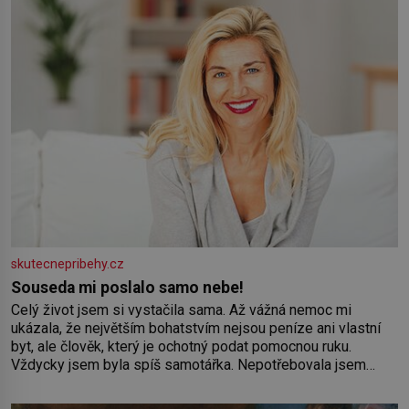
skutecnepribehy.cz
Souseda mi poslalo samo nebe!
Celý život jsem si vystačila sama. Až vážná nemoc mi
ukázala, že největším bohatstvím nejsou peníze ani vlastní
byt, ale člověk, který je ochotný podat pomocnou ruku.
Vždycky jsem byla spíš samotářka. Nepotřebovala jsem
kolem sebe partu kamarádek ani partnera. Stačily mi knihy,
práce a hlavně klid. Hned po studiích jsem odešla z rodného