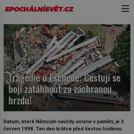
Tragédie u Eschede: Cestují se
bojí zatáhnout za záchranou
brzdu!
Datum, které Němcům navždy uvízne v paměti, je 3.
červen 1998. Ten den krátce před šestou hodinou