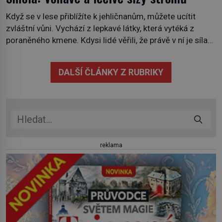
Když se v lese přiblížíte k jehličnanům, můžete ucítit
zvláštní vůni. Vychází z lepkavé látky, která vytéká z
poraněného kmene. Kdysi lidé věřili, že právě v ní je síla
stromu. Smola také patří k nejstarším surovinám, s nimiž
lidstvo pracovalo. Chrání strom před infekcí, hmyzem a
DALŠÍ ČLÁNKY Z RUBRIKY
vysycháním. Dá se říct, že je to přírodní […]
reklama