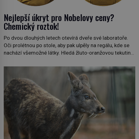
Nejlepší úkryt pro Nobelovy ceny?
Chemický roztok!
Po dvou dlouhých letech otevírá dveře své laboratoře.
Oči prolétnou po stole, aby pak ulpěly na regálu, kde se
nachází všemožné látky. Hledá žluto-oranžovou tekutinu,
jakmile ji zahlédne, nesmírně se mu uleví. Teď může svůj
plán dokončit. Pod termínem aqua regia se skrývá
směs s názvem lučavka královská. Svůj přídomek nemá
pro nic za nic, […]