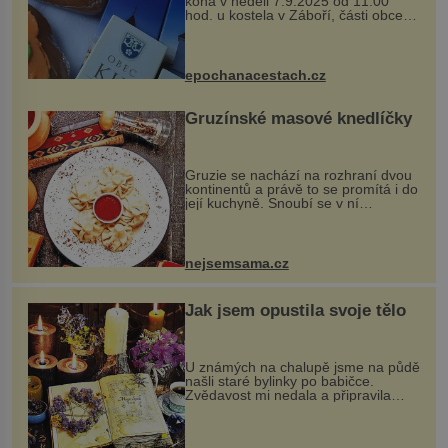
koná v neděli 7.9.2025 od 11:00
hod. u kostela v Záboří, části obce
Kly u Mělníka. V programu naleznete
komentovanou prohlídku kostela,
dobovou hudbu, řemesla, atrakce...
epochanacestach.cz
Gruzínské masové knedlíčky
Gruzie se nachází na rozhraní dvou
kontinentů a právě to se promítá i do
její kuchyně. Snoubí se v ní
evropské a asijské chutě a díky tomu
vznikají rozmanité a chuťově bohaté
pokrmy, které rozhodně st...
nejsemsama.cz
Jak jsem opustila svoje tělo
U známých na chalupě jsme na půdě
našli staré bylinky po babičce.
Zvědavost mi nedala a připravila
jsem si z nich lektvar… Zimní pobyt
na chalupě se pro mě vlastní vinou
změnil v děsivý zážitek, na kt...