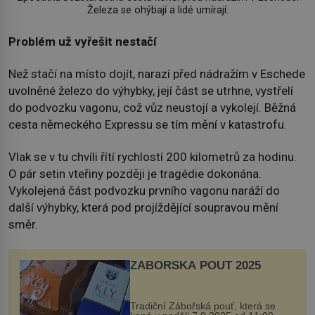
Železa se ohýbají a lidé umírají.
Problém už vyřešit nestačí
Než stačí na místo dojít, narazí před nádražím v Eschede
uvolněné železo do výhybky, její část se utrhne, vystřelí
do podvozku vagonu, což vůz neustojí a vykolejí. Běžná
cesta německého Expressu se tím mění v katastrofu.
Vlak se v tu chvíli řítí rychlostí 200 kilometrů za hodinu.
O pár setin vteřiny později je tragédie dokonána.
Vykolejená část podvozku prvního vagonu naráží do
další výhybky, která pod projíždějící soupravou mění
směr.
ZÁBOŘSKÁ POUŤ 2025
Tradiční Zábořská pouť, která se