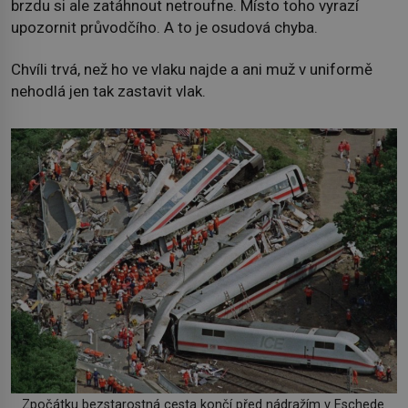
brzdu si ale zatáhnout netroufne. Místo toho vyrazí
upozornit průvodčího. A to je osudová chyba.
Chvíli trvá, než ho ve vlaku najde a ani muž v uniformě
nehodlá jen tak zastavit vlak.
Zpočátku bezstarostná cesta končí před nádražím v Eschede.