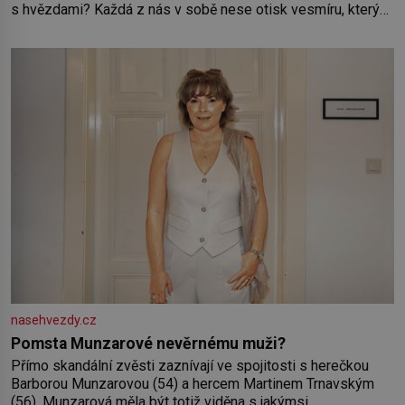
s hvězdami? Každá z nás v sobě nese otisk vesmíru, který
se projevuje nejen v naší povaze, ale i v potřebách naší
pokožky. Ohnivá znamení Ženy narozené ve znamení Berana,
Lva a Střelce v sobě nesou žár, odvahu a neutuchající elán.
Vaše
nasehvezdy.cz
Pomsta Munzarové nevěrnému muži?
Přímo skandální zvěsti zaznívají ve spojitosti s herečkou
Barborou Munzarovou (54) a hercem Martinem Trnavským
(56). Munzarová měla být totiž viděna s jakýmsi