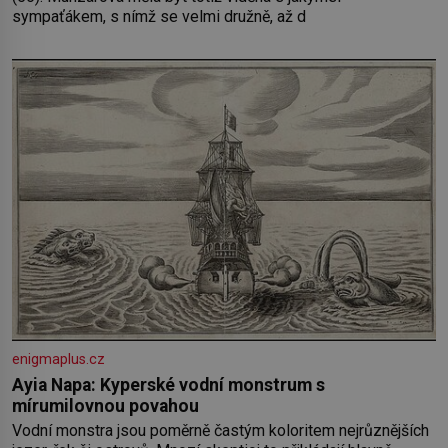
sympaťákem, s nímž se velmi družně, až d
enigmaplus.cz
Ayia Napa: Kyperské vodní monstrum s
mírumilovnou povahou
Vodní monstra jsou poměrně častým koloritem nejrůznějších