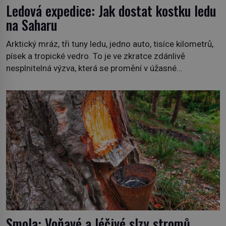
Ledová expedice: Jak dostat kostku ledu
na Saharu
Arktický mráz, tři tuny ledu, jedno auto, tisíce kilometrů,
písek a tropické vedro. To je ve zkratce zdánlivě
nesplnitelná výzva, která se promění v úžasné
dobrodružství a důkaz, že nic není nemožné. Vše začíná
na podzim 1958 jako hec. Rádio Luxembourg přichází s
neobvyklou výzvou. Tomu, kdo dokáže dopravit ze
severního polárního kruhu na […]
Smola: Voňavé a léčivé slzy stromů