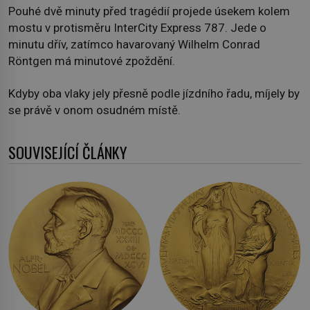
Pouhé dvě minuty před tragédií projede úsekem kolem
mostu v protisměru InterCity Express 787. Jede o
minutu dřív, zatímco havarovaný Wilhelm Conrad
Röntgen má minutové zpoždění.
Kdyby oba vlaky jely přesně podle jízdního řadu, míjely by
se právě v onom osudném místě.
SOUVISEJÍCÍ ČLÁNKY