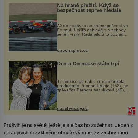
Na hraně přežití. Když se
bezpečnost teprve hledala
Až do nedávna se na bezpečnost ve
Formuli 1 příliš nehledělo a nehody
se jen vršily. Řada pilotů to poznala
na vlastní kůži, často s trvalými
následky nebo bohužel i ztrátou
života. Dnes nepochopiteln...
epochaplus.cz
Dcera Černocké stále trpí
Tři měsíce po náhlé smrti manžela,
producenta Pepeho Rafaje (†53), se
zpěvačka Barbora Vaculíková (45),
dcera Petry Černocké (75), poprvé
ozvala veřejnosti. Na sociální síti
sdílela, že se snaží fung...
nasehvezdy.cz
Průšvih je na světě, ještě je ale čas ho zažehnat. Jeden z
cestujících si zaklíněné obruče všimne, za záchrannou