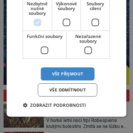
Nezbytně
Výkonové
Soubory
nutné
soubory
cílení
soubory
Funkční soubory
Nezařazené
soubory
VŠE PŘIJMOUT
VŠE ODMÍTNOUT
HISTORIE
ZOBRAZIT PODROBNOSTI
Pád Maximiliena Robespierra: Zuřivého
jakobína nikdo nelitoval?
V horké letní noci trpí Robespierre
krutými bolestmi. Zmítá se na lůžku a
hlavou mu víří kolotoč myšlenek. Když