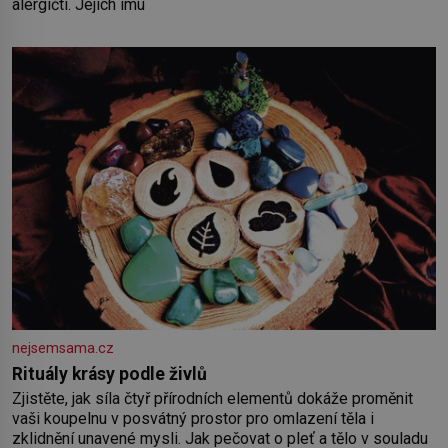
alergičtí. Jejich imu
nejsemsama.cz
Rituály krásy podle živlů
Zjistěte, jak síla čtyř přírodních elementů dokáže proměnit
vaši koupelnu v posvátný prostor pro omlazení těla i
zklidnění unavené mysli. Jak pečovat o pleť a tělo v souladu