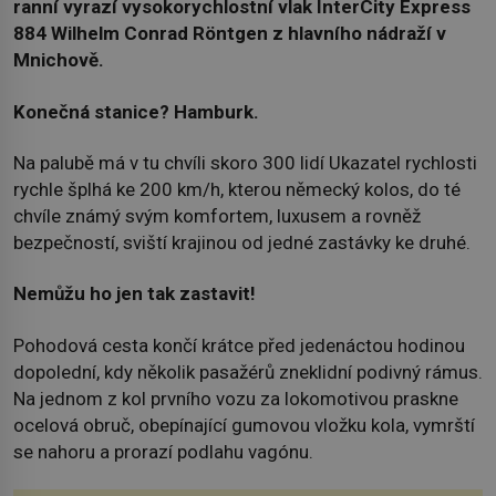
ranní vyrazí vysokorychlostní vlak InterCity Express
884 Wilhelm Conrad Röntgen z hlavního nádraží v
Mnichově.
Konečná stanice? Hamburk.
Na palubě má v tu chvíli skoro 300 lidí Ukazatel rychlosti
rychle šplhá ke 200 km/h, kterou německý kolos, do té
chvíle známý svým komfortem, luxusem a rovněž
bezpečností, sviští krajinou od jedné zastávky ke druhé.
Nemůžu ho jen tak zastavit!
Pohodová cesta končí krátce před jedenáctou hodinou
dopolední, kdy několik pasažérů zneklidní podivný rámus.
Na jednom z kol prvního vozu za lokomotivou praskne
ocelová obruč, obepínající gumovou vložku kola, vymrští
se nahoru a prorazí podlahu vagónu.