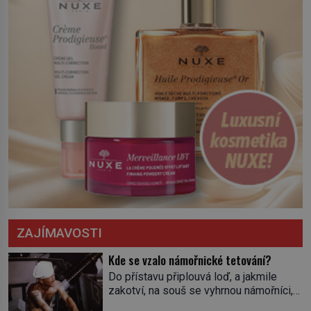
ZAJÍMAVOSTI
Kde se vzalo námořnické tetování?
Do přístavu připlouvá loď, a jakmile
zakotví, na souš se vyhrnou námořníci,
aby utišili žízeň i chtíč. Jdou oním