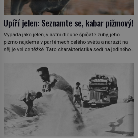
Upíří jelen: Seznamte se, kabar pižmový!
Vypadá jako jelen, vlastní dlouhé špičaté zuby, jeho
pižmo najdeme v parfémech celého světa a narazit na
něj je velice těžké. Tato charakteristika sedí na jediného
zástupce zvířecí říše – kabara pižmového. V Evropě ho
jako první popíše švédský botanik Carl Linné (1707–
1778), jenže v Asii o něm ví už celá staletí. Zvíře
připomíná jelena, v kohoutku dosahuje […]