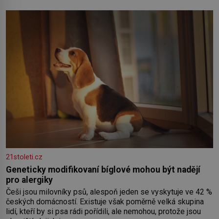
Rigy? Casanova v Pobaltí kontaktoval tamní zednářské lóže.
Nebyl v této oblasti žádným nováčkem, protože do
zednářské
21stoleti.cz
Geneticky modifikovaní bíglové mohou být nadějí
pro alergiky
Češi jsou milovníky psů, alespoň jeden se vyskytuje ve 42 %
českých domácností. Existuje však poměrně velká skupina
lidí, kteří by si psa rádi pořídili, ale nemohou, protože jsou