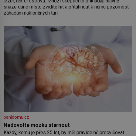
jezer, řek či ostrovů. Mnozí skeptici to přikládají hlavně
snaze dané místo zviditelnit a přitáhnout k němu pozornost
záhadám nakloněných turi
panidomu.cz
Nedovolte mozku stárnout
Každý, komu je přes 25 let, by měl pravidelně procvičovat