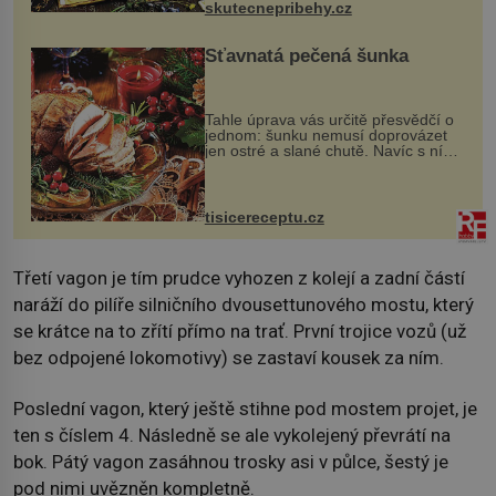
skutecnepribehy.cz
Šťavnatá pečená šunka
Tahle úprava vás určitě přesvědčí o
jednom: šunku nemusí doprovázet
jen ostré a slané chutě. Navíc s ní
nakrmíte poměrně hodně hladových
krků. Ingredience sádlo 3 kg šunky
vcelku 3 stroužky česneku hl...
tisicereceptu.cz
Třetí vagon je tím prudce vyhozen z kolejí a zadní částí
naráží do pilíře silničního dvousettunového mostu, který
se krátce na to zřítí přímo na trať. První trojice vozů (už
bez odpojené lokomotivy) se zastaví kousek za ním.
Poslední vagon, který ještě stihne pod mostem projet, je
ten s číslem 4. Následně se ale vykolejený převrátí na
bok. Pátý vagon zasáhnou trosky asi v půlce, šestý je
pod nimi uvězněn kompletně.