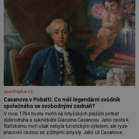
města,
epochaplus.cz
Casanova v Pobaltí: Co měl legendární svůdník
společného se svobodnými zednáři?
V roce 1764 byste mohli na lotyšských plážích potkat
dobrodruha a sukničkáře Giacoma Casanovu. Jeho cesta k
Baltskému moři však nebyla turistickým výletem, ale ryze
pracovní cestou se zištnými úmysly. Jaký cíl Casanova
sledoval, když se například procházel uličkami lotyšské