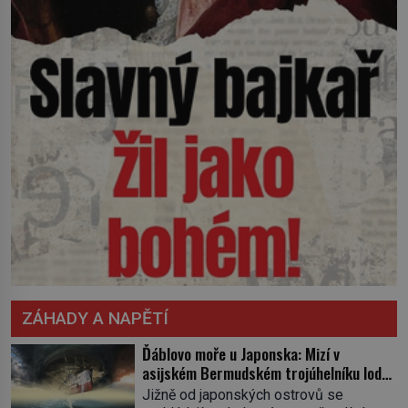
ZÁHADY A NAPĚTÍ
Ďáblovo moře u Japonska: Mizí v
asijském Bermudském trojúhelníku lodě
ve spárech neznámé síly?
Jižně od japonských ostrovů se