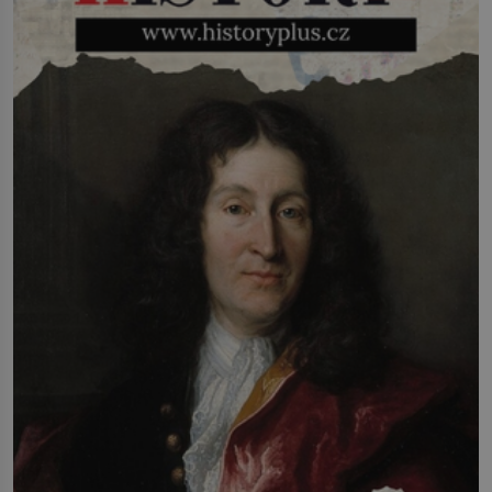
(1927–2005), který během vlastní
svatby přijde […]