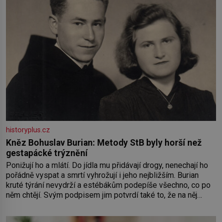
historyplus.cz
Kněz Bohuslav Burian: Metody StB byly horší než
gestapácké trýznění
Ponižují ho a mlátí. Do jídla mu přidávají drogy, nenechají ho
pořádně vyspat a smrtí vyhrožují i jeho nejbližším. Burian
kruté týrání nevydrží a estébákům podepíše všechno, co po
něm chtějí. Svým podpisem jim potvrdí také to, že na něj
během výslechů nikdo nevyvíjel fyzický ani psychický nátlak.
Syn brněnského řezníka chce být knězem a