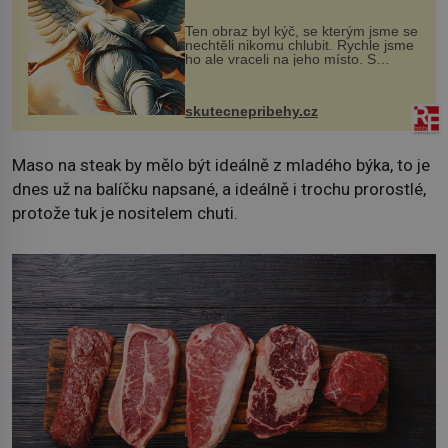
Ten obraz byl kýč, se kterým jsme se
nechtěli nikomu chlubit. Rychle jsme
ho ale vraceli na jeho místo. S
manželem Vaškem jsme si pořídili
chaloupku, takový domek na severu
Čech, kde jsme si naplánova...
skutecnepribehy.cz
Maso na steak by mělo být ideálně z mladého býka, to je
dnes už na balíčku napsané, a ideálně i trochu prorostlé,
protože tuk je nositelem chuti.