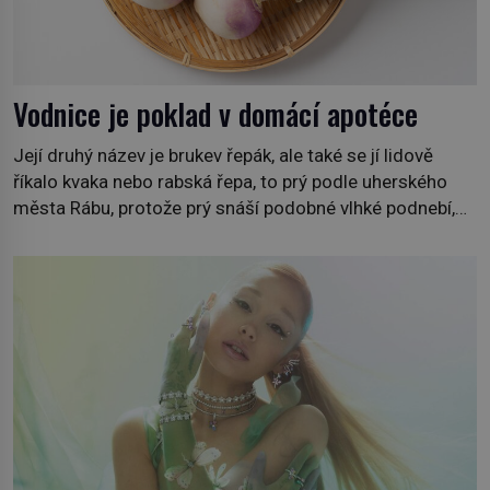
Vodnice je poklad v domácí apotéce
Její druhý název je brukev řepák, ale také se jí lidově
říkalo kvaka nebo rabská řepa, to prý podle uherského
města Rábu, protože prý snáší podobné vlhké podnebí,
jako je tam. Určitě jste se s ní už setkali, třeba na trzích,
někdy i v obchodech. Její bulvy jsou bílé, nahoře někdy
fialové a chutí […]