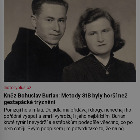
historyplus.cz
Kněz Bohuslav Burian: Metody StB byly horší než
gestapácké trýznění
Ponižují ho a mlátí. Do jídla mu přidávají drogy, nenechají ho
pořádně vyspat a smrtí vyhrožují i jeho nejbližším. Burian
kruté týrání nevydrží a estébákům podepíše všechno, co po
něm chtějí. Svým podpisem jim potvrdí také to, že na něj
během výslechů nikdo nevyvíjel fyzický ani psychický nátlak.