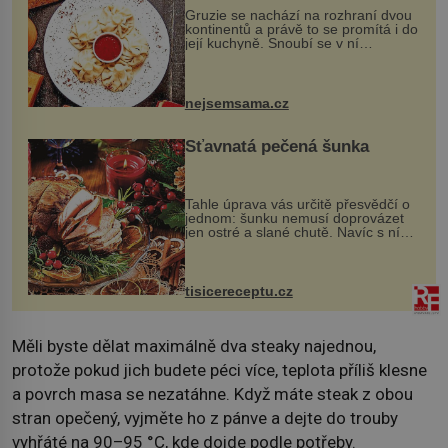
Gruzie se nachází na rozhraní dvou
kontinentů a právě to se promítá i do
její kuchyně. Snoubí se v ní
evropské a asijské chutě a díky tomu
vznikají rozmanité a chuťově bohaté
pokrmy, které rozhodně st...
nejsemsama.cz
Šťavnatá pečená šunka
Tahle úprava vás určitě přesvědčí o
jednom: šunku nemusí doprovázet
jen ostré a slané chutě. Navíc s ní
nakrmíte poměrně hodně hladových
krků. Ingredience sádlo 3 kg šunky
vcelku 3 stroužky česneku hl...
tisicereceptu.cz
Měli byste dělat maximálně dva steaky najednou,
protože pokud jich budete péci více, teplota příliš klesne
a povrch masa se nezatáhne. Když máte steak z obou
stran opečený, vyjměte ho z pánve a dejte do trouby
vyhřáté na 90–95 °C, kde dojde podle potřeby.