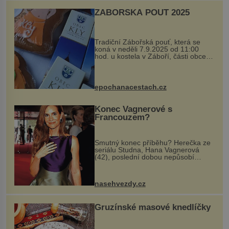
ZÁBOŘSKÁ POUŤ 2025
Tradiční Zábořská pouť, která se
koná v neděli 7.9.2025 od 11:00
hod. u kostela v Záboří, části obce
Kly u Mělníka. V programu naleznete
komentovanou prohlídku kostela,
dobovou hudbu, řemesla, atrakce...
epochanacestach.cz
Konec Vagnerové s
Francouzem?
Smutný konec příběhu? Herečka ze
seriálu Studna, Hana Vagnerová
(42), poslední dobou nepůsobí
nejšťastněji. Ačkoli časy její anorexie
jsou už dávno pryč a opět se pyšnila
ženskými křivkami, najednou s...
nasehvezdy.cz
Gruzínské masové knedlíčky