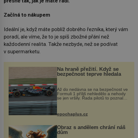
přesně tak, jak je máte rádi.
Začíná to nákupem
Ideální je, když máte poblíž dobrého řezníka, který vám
poradí, ale víme, že to je spíš zbožné přání než
každodenní realita. Takže nezbyde, než se podívat
v supermarketu.
Na hraně přežití. Když se
bezpečnost teprve hledala
Až do nedávna se na bezpečnost ve
Formuli 1 příliš nehledělo a nehody
se jen vršily. Řada pilotů to poznala
na vlastní kůži, často s trvalými
následky nebo bohužel i ztrátou
života. Dnes nepochopiteln...
epochaplus.cz
Obraz s andělem chrání náš
dům