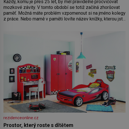
Každý, komu je přes 25 let, by měl pravidelně procvičovat
mozkové závity. V tomto období se totiž začíná zhoršovat
paměť. Možná máte problém vzpomenout si na jméno kolegy
z práce. Nebo marně v paměti lovíte název knížky, kterou jste
nedávno přečetli. Je to opravdu tak, s věkem jako kdyby se
paměť rozhodla stávkovat. Cvičte
rezidenceonline.cz
Prostor, který roste s dítětem