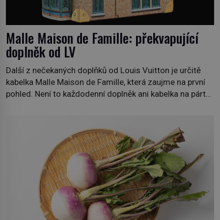
Malle Maison de Famille: překvapující
doplněk od LV
Další z nečekaných doplňků od Louis Vuitton je určitě
kabelka Malle Maison de Famille, která zaujme na první
pohled. Není to každodenní doplněk ani kabelka na párty,
ale symbol tradice a bohaté historie značky. Jde o poctu
Nicolase Ghesquièra rodinnému sídlu Vuittonů na
adrese 18 Rue Louis Vuitton, které bylo postaveno v
roce 1869. […]