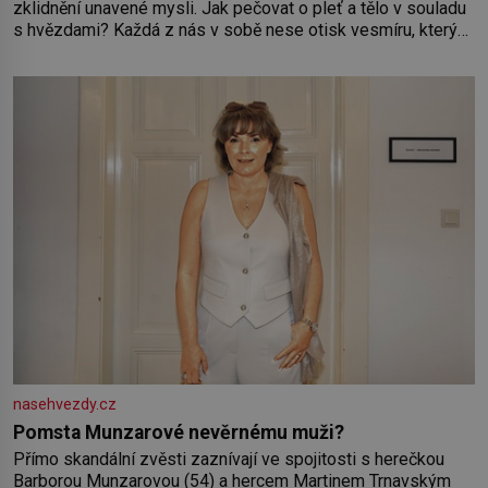
zklidnění unavené mysli. Jak pečovat o pleť a tělo v souladu
s hvězdami? Každá z nás v sobě nese otisk vesmíru, který
se projevuje nejen v naší povaze, ale i v potřebách naší
pokožky. Ohnivá znamení Ženy narozené ve znamení Berana,
Lva a Střelce v sobě nesou žár, odvahu a neutuchající elán.
Vaše
nasehvezdy.cz
Pomsta Munzarové nevěrnému muži?
Přímo skandální zvěsti zaznívají ve spojitosti s herečkou
Barborou Munzarovou (54) a hercem Martinem Trnavským