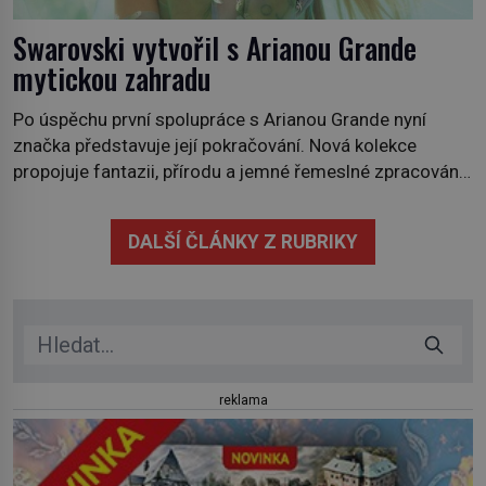
Swarovski vytvořil s Arianou Grande
mytickou zahradu
Po úspěchu první spolupráce s Arianou Grande nyní
značka představuje její pokračování. Nová kolekce
propojuje fantazii, přírodu a jemné řemeslné zpracování
do svěžího, prosvětleného designového příběhu. Téměř
třicítka šperků působí hravě a zároveň rafinovaně.
DALŠÍ ČLÁNKY Z RUBRIKY
Spolupráce mezi značkou Swarovski a zpěvačkou a
herečkou Arianou Grande vstupuje do nové kapitoly. Po
debutové kolekci, která představila moderní […]
reklama