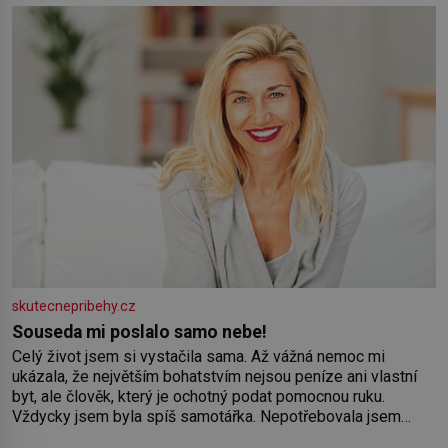
Syn brněnského řezníka chce být knězem a
skutecnepribehy.cz
Souseda mi poslalo samo nebe!
Celý život jsem si vystačila sama. Až vážná nemoc mi
ukázala, že největším bohatstvím nejsou peníze ani vlastní
byt, ale člověk, který je ochotný podat pomocnou ruku.
Vždycky jsem byla spíš samotářka. Nepotřebovala jsem
kolem sebe partu kamarádek ani partnera. Stačily mi knihy,