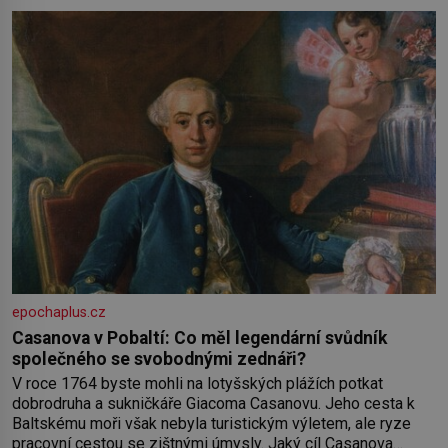
práce a hlavně klid. Hned po studiích jsem odešla z rodného
města,
epochaplus.cz
Casanova v Pobaltí: Co měl legendární svůdník
společného se svobodnými zednáři?
V roce 1764 byste mohli na lotyšských plážích potkat
dobrodruha a sukničkáře Giacoma Casanovu. Jeho cesta k
Baltskému moři však nebyla turistickým výletem, ale ryze
pracovní cestou se zištnými úmysly. Jaký cíl Casanova