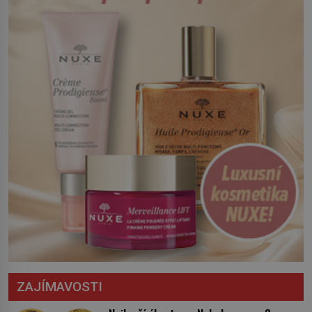
Český král Václav I. (1205–1253) přijme
opatření, která mají posílit obranu jeho
království. Zajistit hodlá především
severní hranici. Na […]
ZAJÍMAVOSTI