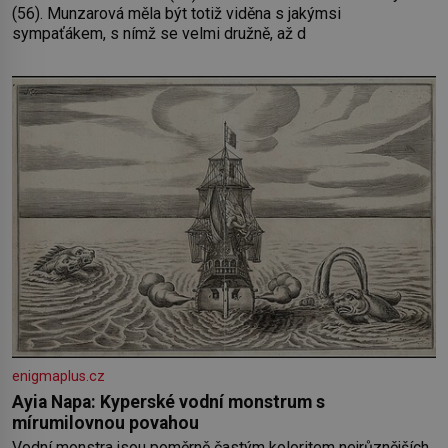
(56). Munzarová měla být totiž viděna s jakýmsi
sympaťákem, s nímž se velmi družně, až d
enigmaplus.cz
Ayia Napa: Kyperské vodní monstrum s
mírumilovnou povahou
Vodní monstra jsou poměrně častým koloritem nejrůznějších