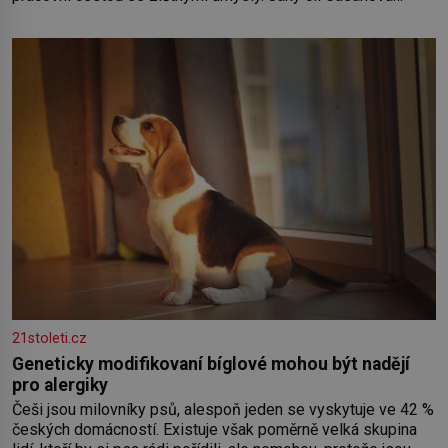
sledoval, když se například procházel uličkami lotyšské
Rigy? Casanova v Pobaltí kontaktoval tamní zednářské lóže.
Nebyl v této oblasti žádným nováčkem, protože do
zednářské
21stoleti.cz
Geneticky modifikovaní bíglové mohou být nadějí
pro alergiky
Češi jsou milovníky psů, alespoň jeden se vyskytuje ve 42 %
českých domácností. Existuje však poměrně velká skupina