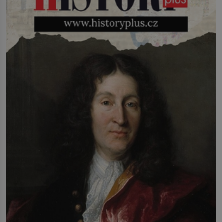
infekcí, hmyzem a vysycháním. Dá se
říct, že je to přírodní […]