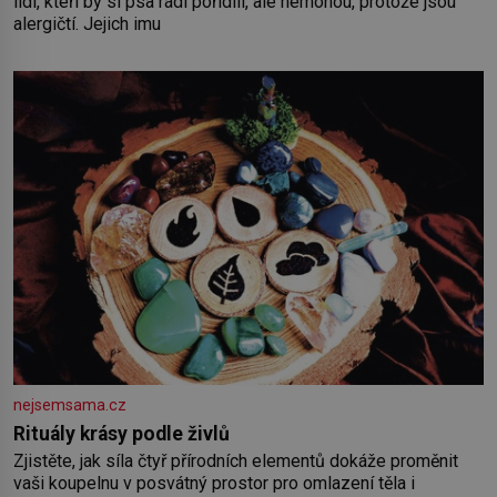
lidí, kteří by si psa rádi pořídili, ale nemohou, protože jsou
alergičtí. Jejich imu
nejsemsama.cz
Rituály krásy podle živlů
Zjistěte, jak síla čtyř přírodních elementů dokáže proměnit
vaši koupelnu v posvátný prostor pro omlazení těla i