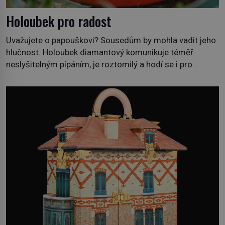
Holoubek pro radost
Uvažujete o papouškovi? Sousedům by mohla vadit jeho
hlučnost. Holoubek diamantový komunikuje téměř
neslyšitelným pípáním, je roztomilý a hodí se i pro
chovatele začátečníky. Jedná se o nenáročného
klidného ptáčka, který většinu dne jen posedává. Hodně
času tráví na zemi, kde sbírá zbytky semínek Jeho
domovinou je prakticky celá Austrálie s výjimkou
pobřežní oblasti. […]