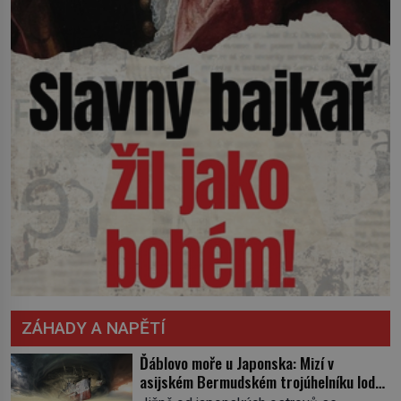
ZÁHADY A NAPĚTÍ
Ďáblovo moře u Japonska: Mizí v
asijském Bermudském trojúhelníku lodě
ve spárech neznámé síly?