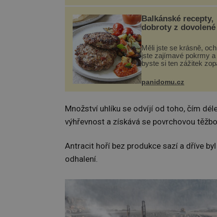
nejčastěji přitom postih
na nohou, a způsobuje b
Balkánské recepty,
dobroty z dovolené
Měli jste se krásně, och
jste zajímavé pokrmy a 
byste si ten zážitek zo
Není nic snazšího. Plje
(10 porcí) Možná jste ji 
panidomu.cz
na dovolené v bývalé Ju
lze ji vi...
Množství uhlíku se odvíjí od toho, čím dé
výhřevnost a získává se povrchovou těžbou,
Antracit hoří bez produkce sazí a dříve by
odhalení.