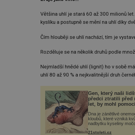
Většina uhlí je stará 60 až 300 milionů l
kyslíku a postupně se mění na uhlí díky dv
Čím hlouběji se uhlí nachází, tím je vyst
Rozděluje se na několik druhů podle množstv
Nejmladší hnědé uhlí (lignit) ho v sobě má
uhlí 80 až 90 % a nejkvalitnější druh černé
Gen, který naši lidš
předci ztratili před
let, by mohl pomoc
léčbou „nemoci krá
Dna je zánětlivé onemo
kloubů, které vzniká kvů
nadbytku kyseliny moč
těle. Ta se ve formě kry
21stoleti.cz
ukládá v blízkosti kloub