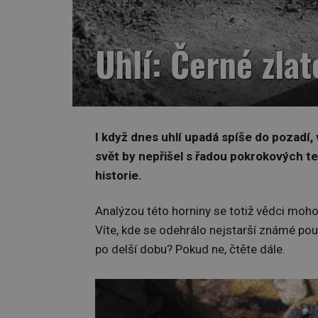
Uhlí: Černé zlat
I když dnes uhlí upadá spíše do pozadí,
svět by nepřišel s řadou pokrokových t
historie.
Analýzou této horniny se totiž vědci moh
Víte, kde se odehrálo nejstarší známé použi
po delší dobu? Pokud ne, čtěte dále.