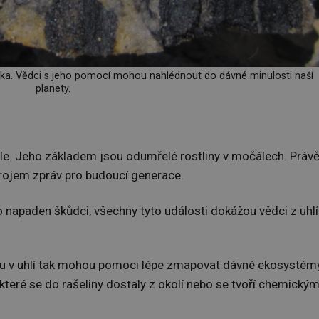
onika. Vědci s jeho pomocí mohou nahlédnout do dávné minulosti naší
planety.
škole. Jeho základem jsou odumřelé rostliny v močálech. Práv
drojem zpráv pro budoucí generace.
apaden škůdci, všechny tyto události dokážou vědci z uhlí
myzu v uhlí tak mohou pomoci lépe zmapovat dávné ekosystém
 které se do rašeliny dostaly z okolí nebo se tvoří chemickým