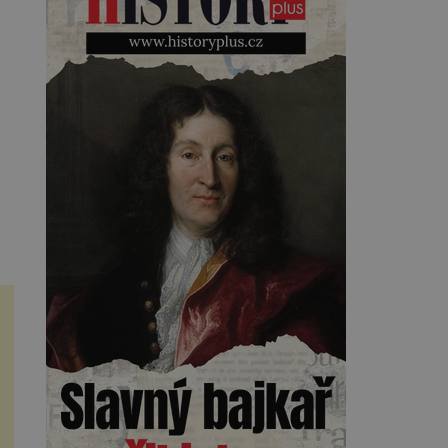
Kearnsovým zlepšovákem.
Začíná spor, kterému génius
obětuje vše – čas, rodinu i sám
sebe. Američan Robert William
Kearns (1927–2005), který
během vlastní svatby přijde […]