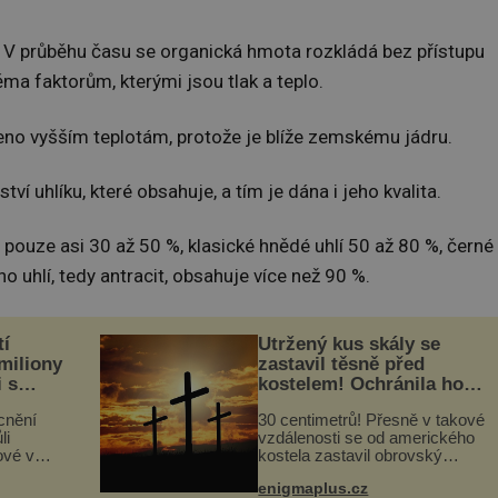
et. V průběhu času se organická hmota rozkládá bez přístupu
ěma faktorům, kterými jsou tlak a teplo.
aveno vyšším teplotám, protože je blíže zemskému jádru.
í uhlíku, které obsahuje, a tím je dána i jeho kvalita.
 pouze asi 30 až 50 %, klasické hnědé uhlí 50 až 80 %, černé
ho uhlí, tedy antracit, obsahuje více než 90 %.
tí
Utržený kus skály se
 miliony
zastavil těsně před
i s
kostelem! Ochránila ho
lů“
boží síla?
cnění
30 centimetrů! Přesně v takové
li
vzdálenosti se od amerického
ové v
kostela zastavil obrovský
stalků
20tunový balvan, který se v
enigmaplus.cz
ů,
květnu 2014 nečekaně odtrhl od