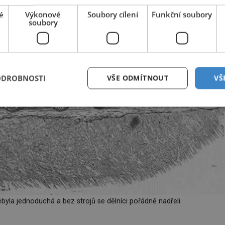
é
Výkonové
Soubory cílení
Funkční soubory
soubory
ODROBNOSTI
VŠE ODMÍTNOUT
VŠ
byla jednoduchá a bez strojů se dělníci pořádně nadřeli.