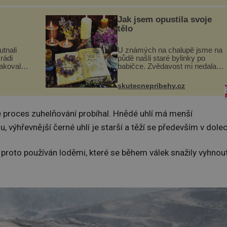
uje palce
nedaleké skály při její demolici.
ole...
Podle místních stojí ...
Jak jsem opustila svoje
tělo
utnali
U známých na chalupě jsme na
rádi
půdě našli staré bylinky po
pakovali?
babičce. Zvědavost mi nedala a
skavica
připravila jsem si z nich
ochutnali
lektvar… Zimní pobyt na
skutecnepribehy.cz
goslávii,
chalupě se pro mě vlastní vinou
změnil v děsivý zážitek, na kt...
le proces zuhelňování probíhal. Hnědé uhlí má menší
 výhřevnější černé uhlí je starší a těží se především v dolec
l proto používán loděmi, které se během válek snažily vyhnou