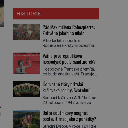
HISTORIE
Pád Maximiliena Robespierra:
Zuřivého jakobína nikdo
nelitoval?
V horké letní noci trpí
Robespierre krutými bolestmi.
Zmítá se na lůžku a hlavou mu
Vařila prvorepubliková
víří kolotoč myšlenek. Když se
probere z mdlob, vzpomene si
hospodyně podle sandtnerek?
ě
na jednu z pařížských
Hospodyně Františka přemítá,
jasnovidek, kterou před lety
co bude dneska vařit. Pracuje v
navštívil. Prorokovala mu
rodině pana rady a ten má
tragický osud. Tehdy se jí
Úchvatné tiáry britské
mlsný jazýček. Zalistuje proto
vysmál. „Robespierre to
rychle v jedné ze „sandtnerek“.
královské rodiny: Svatební
dotáhne hodně daleko,“
„Zaplaťpánbůh, že už
prohlásil o něm jiný významný
klenot Alžbětě II. praskl
Budoucí královna Alžběta II. se
nemusíme chodit s lístky,“
francouzský revolucionář,
20. listopadu 1947 vdává za
povzdechne si směrem ke
Honoré de Mirabeau […]
y.
svého vyvoleného Filipa
služce, kterou má v kuchyni k
Dal si doutníkový magnát
Mountbattena. Aby měla na
ruce. Ještě v prvních letech
i
obřad ve Westminsteru podle
postavit hrad jako z pohádky?
nové republiky fungoval kvůli
tradice „něco vypůjčeného“, její
nedostatku zboží přídělový
Střední Evropu v roce 1241 zle
matka jí věnuje jedinečný šperk
systém. […]