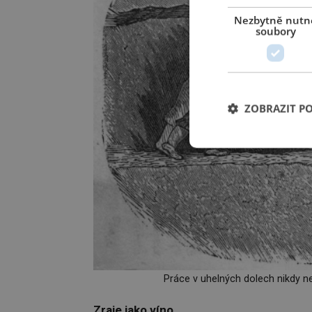
Nezbytně nutn
soubory
ZOBRAZIT P
Práce v uhelných dolech nikdy ne
Zraje jako víno…