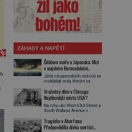
ZÁHADY A NAPĚTÍ
Ďáblovo moře u Japonska: Mizí
v asijském Bermudském
trojúhelníku lodě ve spárech
h.
Jižně od japonských ostrovů se
neznámé síly?
rozkládají vody, kterým se
přezdívá Ďáblovo moře. Vypráví
t
Vražedný dům v Chicagu:
se o lodích mizejících beze
stopy, podivných světlech,
Nejděsivější místo USA?
zrádných proudech i mořských
Na rohu ulic West 63rd Street a
dracích, kteří měli tyto končiny
South Wallace Avenue v
střežit už v dávných legendách.
Chicagu stojí nenápadná pošta.
Je tichomořský Dračí
Tragédie v Aberfanu:
Nemá žádný speciální nápis ani
trojúhelník skutečně prokletým
pamětní desku. A přesto prý
Předpověděla dívka smrtící
místem, nebo se zde jen
místní zaměstnanci neradi
nebezpečná příroda proměnila