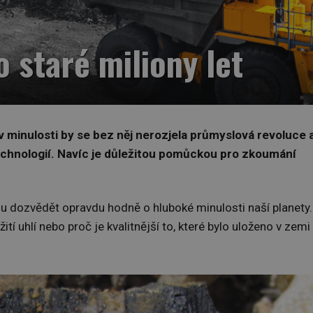
o staré miliony let
 v minulosti by se bez něj nerozjela průmyslová revoluce 
echnologií. Navíc je důležitou pomůckou pro zkoumání
ou dozvědět opravdu hodně o hluboké minulosti naší planety.
tí uhlí nebo proč je kvalitnější to, které bylo uloženo v zemi