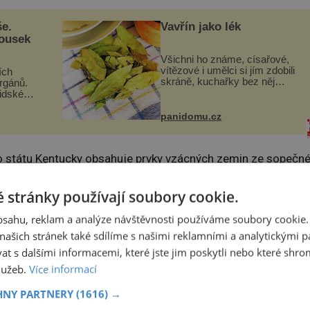
še.
Vavřín jako lék
kousek
Všichni ho známe, císařové,
vítězové i umělci si jím zdobili
ích
skráně, kuchařky bez něj
orgánů.
neuvaří, a to ještě nevíte, že
lidské
bobkový list může výrazně
gán za
zmírnit některé naše neduhy.
t
panidomu.cz
Obsahuje v malém množství
 co když
ně...
mám...
ho státu Kentucky obsahuje prvky vzácných zemin ze sopečn
etiky USA nyní financuje jejich extrakci pro použití v solární
 stránky používají soubory cookie.
h.
obsahu, reklam a analýze návštěvnosti používáme soubory cookie.
ašich stránek také sdílíme s našimi reklamními a analytickými par
 s dalšími informacemi, které jste jim poskytli nebo které shro
služeb.
Více informací
HNY PARTNERY
(1616) →