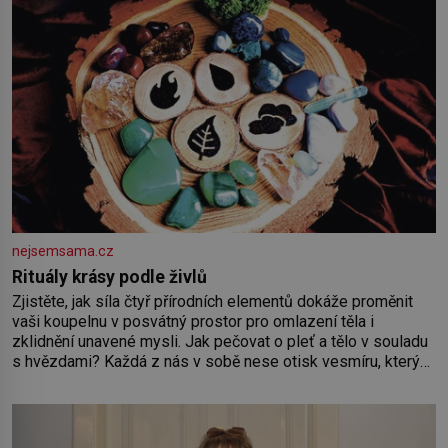
nejsemsama.cz
Rituály krásy podle živlů
Zjistěte, jak síla čtyř přírodních elementů dokáže proměnit
vaši koupelnu v posvátný prostor pro omlazení těla i
zklidnění unavené mysli. Jak pečovat o pleť a tělo v souladu
s hvězdami? Každá z nás v sobě nese otisk vesmíru, který
se projevuje nejen v naší povaze, ale i v potřebách naší
pokožky. Ohnivá znamení Ženy narozené ve znamení Berana,
Lva a Střelce v sobě nesou žár, odvahu a neutuchající elán.
Vaše