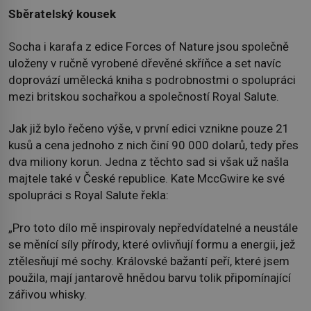
Sběratelský kousek
Socha i karafa z edice Forces of Nature jsou společně
uloženy v ručně vyrobené dřevěné skříňce a set navíc
doprovází umělecká kniha s podrobnostmi o spolupráci
mezi britskou sochařkou a společností Royal Salute.
Jak již bylo řečeno výše, v první edici vznikne pouze 21
kusů a cena jednoho z nich činí 90 000 dolarů, tedy přes
dva miliony korun. Jedna z těchto sad si však už našla
majtele také v České republice. Kate MccGwire ke své
spolupráci s Royal Salute řekla:
„Pro toto dílo mě inspirovaly nepředvídatelné a neustále
se měnící síly přírody, které ovlivňují formu a energii, jež
ztělesňují mé sochy. Královské bažantí peří, které jsem
použila, mají jantarově hnědou barvu tolik připomínající
zářivou whisky.