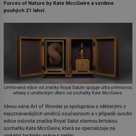
Forces of Nature by Kate MccGwire a vznikne
pouhých 21 lahví.
Limitovaná edice od značky Royal Salute spojuje ultra prémiovou
whisky s uměleckým dílem od sochařky Kate MccGwire.
Ideou série Art of Wonder je spolupráce s některými z
nejuznávanějších umělců současnosti a v případě úvodní
edice oslovila značka Royal Salut slavnou britskou
sochařku Kate MccGwire, která se specializuje na
unikátní techniku práce s peřím.