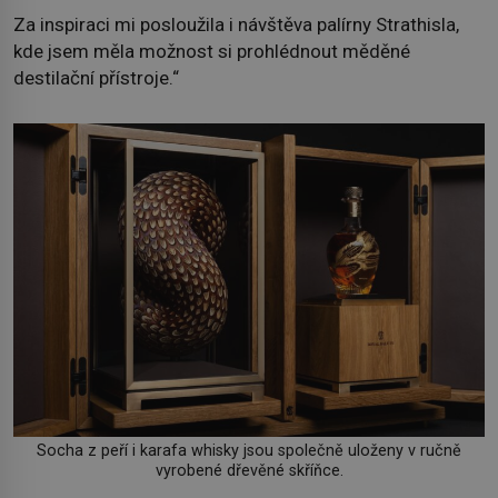
Za inspiraci mi posloužila i návštěva palírny Strathisla,
kde jsem měla možnost si prohlédnout měděné
destilační přístroje.“
Socha z peří i karafa whisky jsou společně uloženy v ručně
vyrobené dřevěné skříňce.