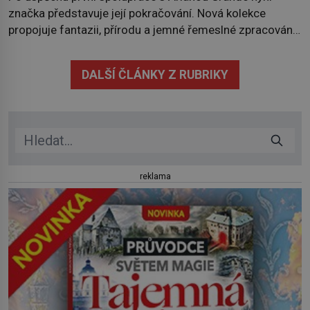
značka představuje její pokračování. Nová kolekce
propojuje fantazii, přírodu a jemné řemeslné zpracování
do svěžího, prosvětleného designového příběhu. Téměř
třicítka šperků působí hravě a zároveň rafinovaně.
DALŠÍ ČLÁNKY Z RUBRIKY
Spolupráce mezi značkou Swarovski a zpěvačkou a
herečkou Arianou Grande vstupuje do nové kapitoly. Po
debutové kolekci, která představila moderní […]
reklama