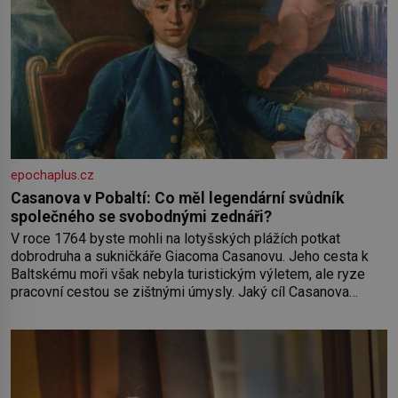
epochaplus.cz
Casanova v Pobaltí: Co měl legendární svůdník
společného se svobodnými zednáři?
V roce 1764 byste mohli na lotyšských plážích potkat
dobrodruha a sukničkáře Giacoma Casanovu. Jeho cesta k
Baltskému moři však nebyla turistickým výletem, ale ryze
pracovní cestou se zištnými úmysly. Jaký cíl Casanova
sledoval, když se například procházel uličkami lotyšské
Rigy? Casanova v Pobaltí kontaktoval tamní zednářské lóže.
Nebyl v této oblasti žádným nováčkem, protože do
zednářské