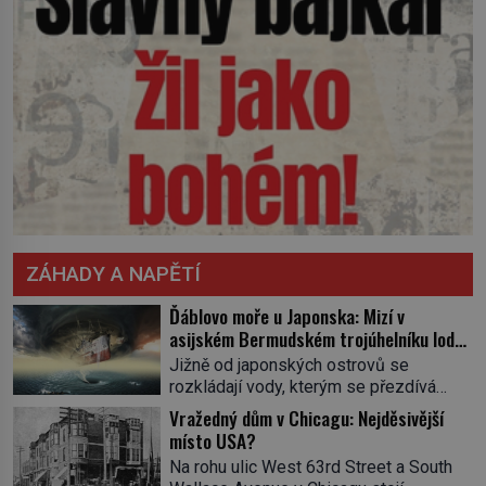
ZÁHADY A NAPĚTÍ
Ďáblovo moře u Japonska: Mizí v
asijském Bermudském trojúhelníku lodě
ve spárech neznámé síly?
Jižně od japonských ostrovů se
rozkládají vody, kterým se přezdívá
Ďáblovo moře. Vypráví se o lodích
Vražedný dům v Chicagu: Nejděsivější
mizejících beze stopy, podivných
místo USA?
světlech, zrádných proudech i mořských
Na rohu ulic West 63rd Street a South
dracích, kteří měli tyto končiny střežit už