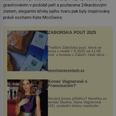
gravírováním v podobě peří a pozlacena 24karátovým
zlatem, elegantní křivky jejího tvaru pak byly inspirovány
právě sochami Kate MccGwire.
ZÁBOŘSKÁ POUŤ 2025
Tradiční Zábořská pouť, která se
koná v neděli 7.9.2025 od 11:00
hod. u kostela v Záboří, části obce
Kly u Mělníka. V programu naleznete
komentovanou prohlídku kostela,
dobovou hudbu, řemesla, atrakce...
epochanacestach.cz
Konec Vagnerové s
Francouzem?
Smutný konec příběhu? Herečka ze
seriálu Studna, Hana Vagnerová
(42), poslední dobou nepůsobí
nejšťastněji. Ačkoli časy její anorexie
jsou už dávno pryč a opět se pyšnila