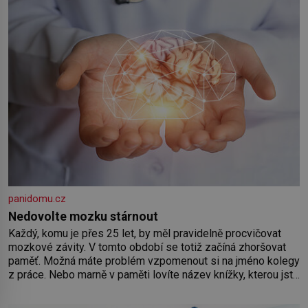
panidomu.cz
Nedovolte mozku stárnout
Každý, komu je přes 25 let, by měl pravidelně procvičovat
mozkové závity. V tomto období se totiž začíná zhoršovat
paměť. Možná máte problém vzpomenout si na jméno kolegy
z práce. Nebo marně v paměti lovíte název knížky, kterou jste
nedávno přečetli. Je to opravdu tak, s věkem jako kdyby se
paměť rozhodla stávkovat. Cvičte