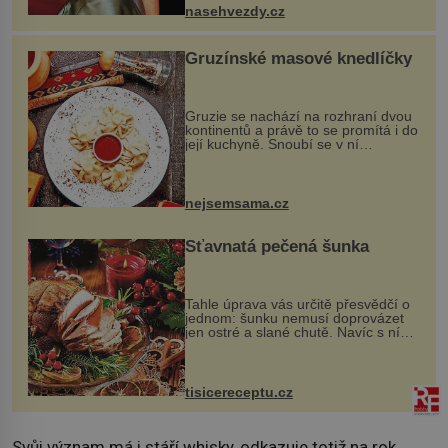
ženskými křivkami, najednou s...
nasehvezdy.cz
Gruzínské masové knedlíčky
Gruzie se nachází na rozhraní dvou
kontinentů a právě to se promítá i do
její kuchyně. Snoubí se v ní
evropské a asijské chutě a díky tomu
vznikají rozmanité a chuťově bohaté
pokrmy, které rozhodně st...
nejsemsama.cz
Šťavnatá pečená šunka
Tahle úprava vás určitě přesvědčí o
jednom: šunku nemusí doprovázet
jen ostré a slané chutě. Navíc s ní
nakrmíte poměrně hodně hladových
krků. Ingredience sádlo 3 kg šunky
vcelku 3 stroužky česneku hl...
tisicereceptu.cz
Svůj význam má i stáří whisky, odkazuje totiž na rok