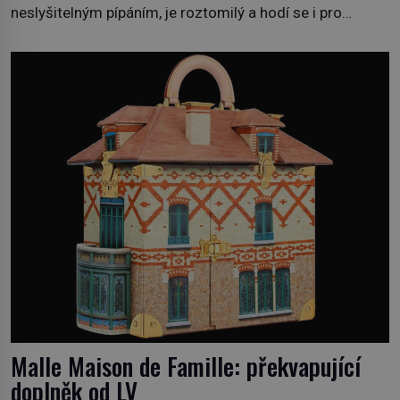
neslyšitelným pípáním, je roztomilý a hodí se i pro
chovatele začátečníky. Jedná se o nenáročného
klidného ptáčka, který většinu dne jen posedává. Hodně
času tráví na zemi, kde sbírá zbytky semínek Jeho
domovinou je prakticky celá Austrálie s výjimkou
pobřežní oblasti. […]
Malle Maison de Famille: překvapující
doplněk od LV