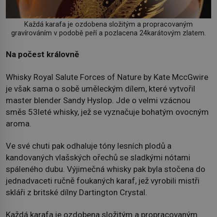
Každá karafa je ozdobena složitým a propracovaným
gravírováním v podobě peří a pozlacena 24karátovým zlatem.
Na počest královně
Whisky Royal Salute Forces of Nature by Kate MccGwire
je však sama o sobě uměleckým dílem, které vytvořil
master blender Sandy Hyslop. Jde o velmi vzácnou
směs 53leté whisky, jež se vyznačuje bohatým ovocným
aroma.
Ve své chuti pak odhaluje tóny lesních plodů a
kandovaných vlašských ořechů se sladkými nótami
spáleného dubu. Výjimečná whisky pak byla stočena do
jednadvaceti ručně foukaných karaf, jež vyrobili mistři
skláři z britské dílny Dartington Crystal.
Každá karafa je ozdobena složitým a propracovaným