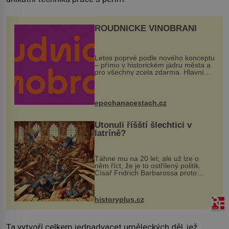
ROUDNICKÉ VINOBRANÍ
Letos poprvé podle nového konceptu
– přímo v historickém jádru města a
pro všechny zcela zdarma. Hlavní
program se odehraje na Karlově a
Husově náměstí. Návštěvníci se
mohou těšit na víno, burčák, pes...
epochanacestach.cz
Utonuli říšští šlechtici v
latríně?
Táhne mu na 20 let, ale už lze o
něm říct, že je to ostřílený politik.
Císař Fridrich Barbarossa proto
posílá svého syna a dědice Jindřicha
VI. do Erfurtu, aby se stal
prostředníkem při řešení sporu m...
historyplus.cz
Ta vytvoří celkem jednadvacet uměleckých děl, jež