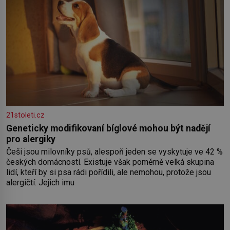
21stoleti.cz
Geneticky modifikovaní bíglové mohou být nadějí
pro alergiky
Češi jsou milovníky psů, alespoň jeden se vyskytuje ve 42 %
českých domácností. Existuje však poměrně velká skupina
lidí, kteří by si psa rádi pořídili, ale nemohou, protože jsou
alergičtí. Jejich imu