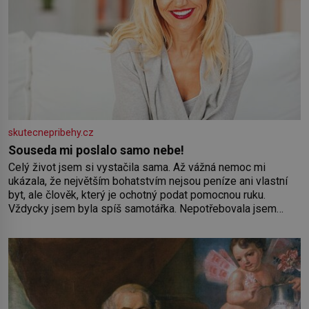
skutecnepribehy.cz
Souseda mi poslalo samo nebe!
Celý život jsem si vystačila sama. Až vážná nemoc mi
ukázala, že největším bohatstvím nejsou peníze ani vlastní
byt, ale člověk, který je ochotný podat pomocnou ruku.
Vždycky jsem byla spíš samotářka. Nepotřebovala jsem
kolem sebe partu kamarádek ani partnera. Stačily mi knihy,
práce a hlavně klid. Hned po studiích jsem odešla z rodného
města,