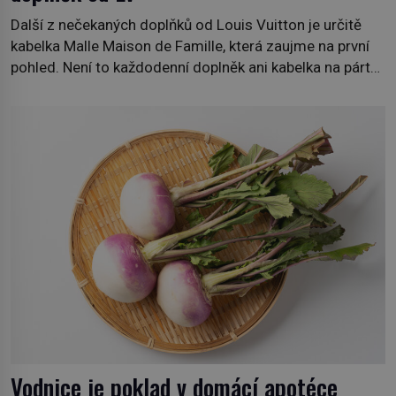
Další z nečekaných doplňků od Louis Vuitton je určitě
kabelka Malle Maison de Famille, která zaujme na první
pohled. Není to každodenní doplněk ani kabelka na párty,
ale symbol tradice a bohaté historie značky. Jde o poctu
Nicolase Ghesquièra rodinnému sídlu Vuittonů na
adrese 18 Rue Louis Vuitton, které bylo postaveno v
roce 1869. […]
Vodnice je poklad v domácí apotéce