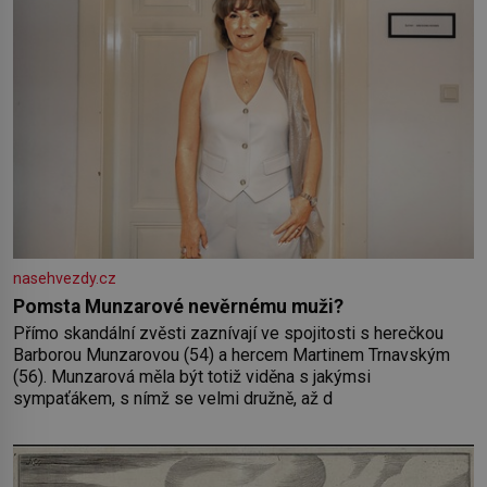
nasehvezdy.cz
Pomsta Munzarové nevěrnému muži?
Přímo skandální zvěsti zaznívají ve spojitosti s herečkou
Barborou Munzarovou (54) a hercem Martinem Trnavským
(56). Munzarová měla být totiž viděna s jakýmsi
sympaťákem, s nímž se velmi družně, až d