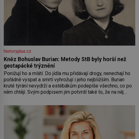
historyplus.cz
Kněz Bohuslav Burian: Metody StB byly horší než
gestapácké trýznění
Ponižují ho a mlátí. Do jídla mu přidávají drogy, nenechají ho
pořádně vyspat a smrtí vyhrožují i jeho nejbližším. Burian
kruté týrání nevydrží a estébákům podepíše všechno, co po
něm chtějí. Svým podpisem jim potvrdí také to, že na něj
během výslechů nikdo nevyvíjel fyzický ani psychický nátlak.
Syn brněnského řezníka chce být knězem a