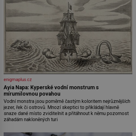
enigmaplus.cz
Ayia Napa: Kyperské vodní monstrum s
mírumilovnou povahou
Vodní monstra jsou poměrně častým koloritem nejrůznějších
jezer, řek či ostrovů. Mnozí skeptici to přikládají hlavně
snaze dané místo zviditelnit a přitáhnout k němu pozornost
záhadám nakloněných turi