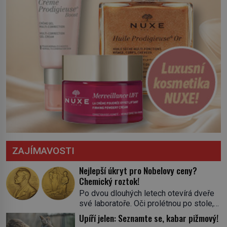
ZAJÍMAVOSTI
Nejlepší úkryt pro Nobelovy ceny?
Chemický roztok!
Po dvou dlouhých letech otevírá dveře
své laboratoře. Oči prolétnou po stole,
aby pak ulpěly na regálu, kde se nachází
Upíří jelen: Seznamte se, kabar pižmový!
všemožné látky. Hledá žluto-oranžovou