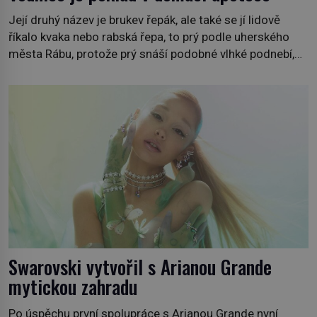
Její druhý název je brukev řepák, ale také se jí lidově
říkalo kvaka nebo rabská řepa, to prý podle uherského
města Rábu, protože prý snáší podobné vlhké podnebí,
jako je tam. Určitě jste se s ní už setkali, třeba na trzích,
někdy i v obchodech. Její bulvy jsou bílé, nahoře někdy
fialové a chutí […]
Swarovski vytvořil s Arianou Grande
mytickou zahradu
Po úspěchu první spolupráce s Arianou Grande nyní