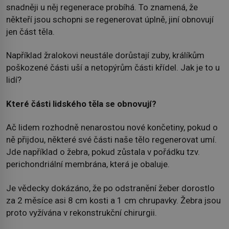
snadněji u něj regenerace probíhá. To znamená, že
někteří jsou schopni se regenerovat úplně, jiní obnovují
jen část těla.
Například žralokovi neustále dorůstají zuby, králíkům
poškozené části uší a netopýrům části křídel. Jak je to u
lidí?
Které části lidského těla se obnovují?
Ač lidem rozhodně nenarostou nové končetiny, pokud o
ně přijdou, některé své části naše tělo regenerovat umí.
Jde například o žebra, pokud zůstala v pořádku tzv.
perichondriální membrána, která je obaluje.
Je vědecky dokázáno, že po odstranění žeber dorostlo
za 2 měsíce asi 8 cm kosti a 1 cm chrupavky. Žebra jsou
proto vyžívána v rekonstrukční chirurgii.