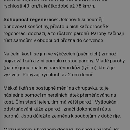
rychlostí 40 km/h, krátkodobě až 78 km/h.
Schopnost regenerace:
Jelenovití si neumějí
obnovovat končetiny, přesto u nich každoročně k
regeneraci dochází, a to růstem parohů. Parohy začínají
růst samcům v období od března do července.
Na čelní kosti se jim ve výběžcích (pučnicích) zmnoží
pojivová tkáň a z ní pomalu rostou parohy. Mladé parohy
(panty) jsou obaleny osrstěnou kůží (lýčím), která je
vyživuje. Přibývají rychlostí až 2 cm denně.
Měkká tkáň se postupně mění na chrupavku, ta je
následně pomocí minerálních látek přeměňována na
kost. Čím starší jelen, tím má větší paroží. Vytloukání,
odstraňování kůže z paroží, značí dokončení růstu
parohů. Jsou důležité zejména k soubojům v době říje.
Mezi únorem a březnem dochází ke shozu parohů. Po