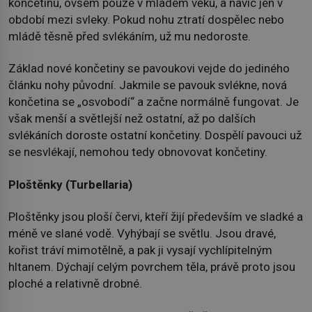
končetinu, ovšem pouze v mladém věku, a navíc jen v
období mezi svleky. Pokud nohu ztratí dospělec nebo
mládě těsně před svlékáním, už mu nedoroste.
Základ nové končetiny se pavoukovi vejde do jediného
článku nohy původní. Jakmile se pavouk svlékne, nová
končetina se „osvobodí“ a začne normálně fungovat. Je
však menší a světlejší než ostatní, až po dalších
svlékáních doroste ostatní končetiny. Dospělí pavouci už
se nesvlékají, nemohou tedy obnovovat končetiny.
Ploštěnky (Turbellaria)
Ploštěnky jsou ploší červi, kteří žijí především ve sladké a
méně ve slané vodě. Vyhýbají se světlu. Jsou dravé,
kořist tráví mimotělně, a pak ji vysají vychlípitelným
hltanem. Dýchají celým povrchem těla, právě proto jsou
ploché a relativně drobné.