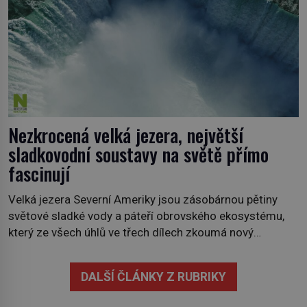
Nezkrocená velká jezera, největší
sladkovodní soustavy na světě přímo
fascinují
Velká jezera Severní Ameriky jsou zásobárnou pětiny
světové sladké vody a páteří obrovského ekosystému,
který ze všech úhlů ve třech dílech zkoumá nový
kanadský dokument Nezkrocená Velká jezera. V
premiéře jej uvidíte na Viasat Nature v pondělí 5.
DALŠÍ ČLÁNKY Z RUBRIKY
července. Hořejší jezero, Huronské jezero, Michiganské
jezero, Erijské jezero, Ontarijské jezero a další menší