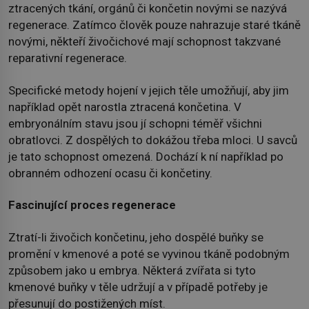
ztracených tkání, orgánů či končetin novými se nazývá
regenerace. Zatímco člověk pouze nahrazuje staré tkáně
novými, někteří živočichové mají schopnost takzvané
reparativní regenerace.
Specifické metody hojení v jejich těle umožňují, aby jim
například opět narostla ztracená končetina. V
embryonálním stavu jsou jí schopni téměř všichni
obratlovci. Z dospělých to dokážou třeba mloci. U savců
je tato schopnost omezená. Dochází k ní například po
obranném odhození ocasu či končetiny.
Fascinující proces regenerace
Ztratí-li živočich končetinu, jeho dospělé buňky se
promění v kmenové a poté se vyvinou tkáně podobným
způsobem jako u embrya. Některá zvířata si tyto
kmenové buňky v těle udržují a v případě potřeby je
přesunují do postižených míst.