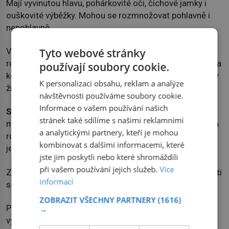
Mají vyvinutou hlavu, pohárkovité oči, čichové jamky i
ouškovité výběžky. Mohou se rozmnožovat pohlavně i
nepohlavně.
Vědci zjistili, že jedinci vzniklí při nepohlavním
Tyto webové stránky
rozmnožování si udržují stejnou délku telomer (buněk na
používají soubory cookie.
koncích chromozomů odpovědných za stárnutí) po celý
K personalizaci obsahu, reklam a analýze
život, což je činí prakticky nesmrtelnými.
návštěvnosti používáme soubory cookie.
Informace o vašem používání našich
Schopnost regenerace:
Právě ploštěnky rodu Planaria
stránek také sdílíme s našimi reklamními
mají největší schopnost regenerace. Pokud je ploštěnka
a analytickými partnery, kteří je mohou
rozřezána na kusy, z každého kousku se vytvoří nový
kombinovat s dalšími informacemi, které
jedinec.
jste jim poskytli nebo které shromáždili
při vašem používání jejich služeb.
Více
Zajímavostí je, že u kousků pocházejících z hlavové části
informací
se hlava vytvořila dříve než u kousků z jiných částí těla.
ZOBRAZIT VŠECHNY PARTNERY
(1616)
Ploštěnky jsou schopny také dlouhou dobu hladovět,
→
vyživují se totiž z buněk vlastního těla, které si v době