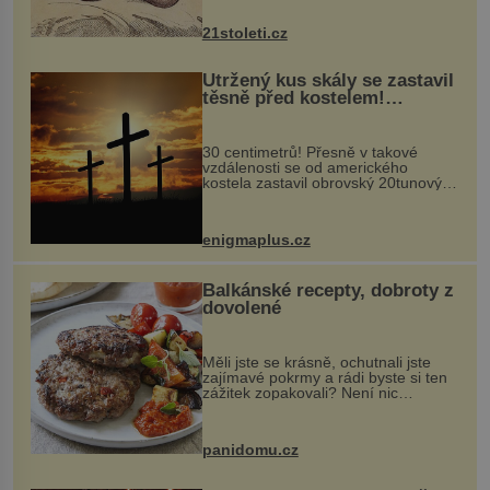
nejčastěji přitom postihuje palce na
nohou, a způsobuje bole...
21stoleti.cz
Utržený kus skály se zastavil
těsně před kostelem!
Ochránila ho boží síla?
30 centimetrů! Přesně v takové
vzdálenosti se od amerického
kostela zastavil obrovský 20tunový
balvan, který se v květnu 2014
nečekaně odtrhl od nedaleké skály
při její demolici. Podle místních stojí
enigmaplus.cz
...
Balkánské recepty, dobroty z
dovolené
Měli jste se krásně, ochutnali jste
zajímavé pokrmy a rádi byste si ten
zážitek zopakovali? Není nic
snazšího. Pljeskavica (10 porcí)
Možná jste ji ochutnali na dovolené v
bývalé Jugoslávii, lze ji vi...
panidomu.cz