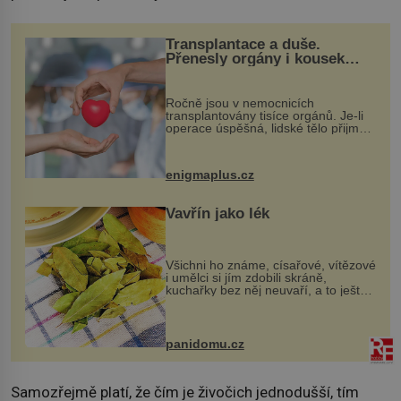
Transplantace a duše.
Přenesly orgány i kousek
osobnosti dárce?
Ročně jsou v nemocnicích
transplantovány tisíce orgánů. Je-li
operace úspěšná, lidské tělo přijme
darovaný orgán za své a pacient
může vést plnohodnotný život. Ale co
když při transplantaci nepřijímám...
enigmaplus.cz
Vavřín jako lék
Všichni ho známe, císařové, vítězové
i umělci si jím zdobili skráně,
kuchařky bez něj neuvaří, a to ještě
nevíte, že bobkový list může výrazně
zmírnit některé naše neduhy.
Obsahuje v malém množství ně...
panidomu.cz
Samozřejmě platí, že čím je živočich jednodušší, tím