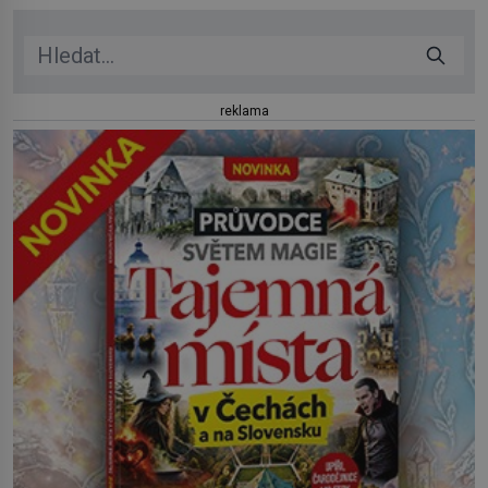
jezera a řeky […]
reklama