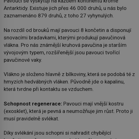
Pavouci se vyskytují na každém kontinentu kromě
Antarktidy. Existuje jich přes 46 000 druhů, u nás bylo
zaznamenáno 879 druhů, z toho 27 vyhynulých.
Na rozdíl od brouků mají pavouci 8 končetin a disponují
snovacími bradavkami, kterými produkují pavučinová
vlákna. Pro nás známější kruhová pavučina je starším
vývojovým typem, rozšířenější jsou pavouci tvořící
pavučinové vaky.
Vlákno je složeno hlavně z bílkoviny, která se podobá té z
hmyzích hedvábných vláken. Původně jde o kapalinu,
která tvrdne při kontaktu se vzduchem.
Schopnost regenerace:
Pavouci mají vnější kostru
(exosklet), která je pevná a neumožňuje jim růst. Proto ji
musí pravidelně svlékat.
Díky svlékání jsou schopni si nahradit chybějící