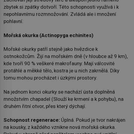
zbytek si zpátky dotvoří. Této schopnosti využívá i k
nepohlavnímu rozmnožování. Zvládá ale i množení
pohlavní.
Mořská okurka (Actinopyga echinites)
Mořské okurky patří stejně jako hvězdice k
ostnokožcům. Žijí na mořském dně (v hloubce až 9 km),
kde tvoří 90 % veškeré makrofauny. Mají válcovité
protáhlé a měkké tělo, kostra je u nich zakrnělá. Díky
tomu mohou procházet i úzkými prostory.
Na jednom konci okurky se nachází ústa doplněná
množstvím chapadel (Slouží ke krmení a k pohybu), na
druhém řitní otvor, přes který dýchají.
Schopnost regenerace:
Úplná. Pokud je tvor nakrájen
na kousky, z každého vznikne nová mořská okurka.