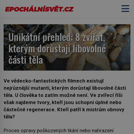
Unikátní přehled: 8 zvířat,
kterým dorůstají libovolné
části těla
Ve vědecko-fantastických filmech existují
nejrůznější mutanti, kterým dorůstají libovolné části
těla. U člověka to zatím možné není. Ve zvířecí říši
však najdeme tvory, kteří jsou schopni úplné nebo
částečné regenerace. Kteří patří k mistrům obnovy
těla?
Proces opravy poškozených tkání nebo nahrazení