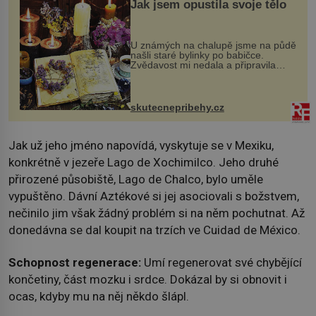
Jak jsem opustila svoje tělo
U známých na chalupě jsme na půdě
našli staré bylinky po babičce.
Zvědavost mi nedala a připravila
jsem si z nich lektvar… Zimní pobyt
na chalupě se pro mě vlastní vinou
změnil v děsivý zážitek, na kt...
skutecnepribehy.cz
Jak už jeho jméno napovídá, vyskytuje se v Mexiku,
konkrétně v jezeře Lago de Xochimilco. Jeho druhé
přirozené působiště, Lago de Chalco, bylo uměle
vypuštěno. Dávní Aztékové si jej asociovali s božstvem,
nečinilo jim však žádný problém si na něm pochutnat. Až
donedávna se dal koupit na trzích ve Cuidad de México.
Schopnost regenerace:
Umí regenerovat své chybějící
končetiny, část mozku i srdce. Dokázal by si obnovit i
ocas, kdyby mu na něj někdo šlápl.