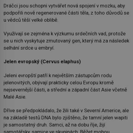
Dráčci jsou schopni vytvářet nová spojení v mozku, aby
podpořili nově regenerované části těla, z toho důvodů se
u vědců těší velké oblibě.
Využívají se zejména k výzkumu srdečních vad, protože
se u nich vyskytuje zmutovaný gen, který má za následek
selhání srdce u embryí.
Jelen evropský (Cervus elaphus)
Jeleni evropští patří k největším zástupcům rodu
jelenovitých, obývají prakticky celou Evropu kromě
nejsevernější části, a střední a západní část Asie včetně
Malé Asie.
Dříve se předpokládalo, že žili také v Severní Americe, ale
na základě testů DNA bylo zjištěno, že tamní jelen wapiti
je samostatný druh. Samci, až na dobu říje, žijí
samotářsky, samice ve skupinách. Běžet mohou