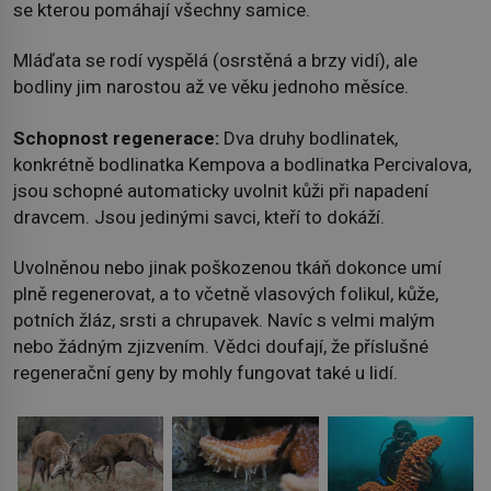
se kterou pomáhají všechny samice.
Mláďata se rodí vyspělá (osrstěná a brzy vidí), ale
bodliny jim narostou až ve věku jednoho měsíce.
Schopnost regenerace:
Dva druhy bodlinatek,
konkrétně bodlinatka Kempova a bodlinatka Percivalova,
jsou schopné automaticky uvolnit kůži při napadení
dravcem. Jsou jedinými savci, kteří to dokáží.
Uvolněnou nebo jinak poškozenou tkáň dokonce umí
plně regenerovat, a to včetně vlasových folikul, kůže,
potních žláz, srsti a chrupavek. Navíc s velmi malým
nebo žádným zjizvením. Vědci doufají, že příslušné
regenerační geny by mohly fungovat také u lidí.