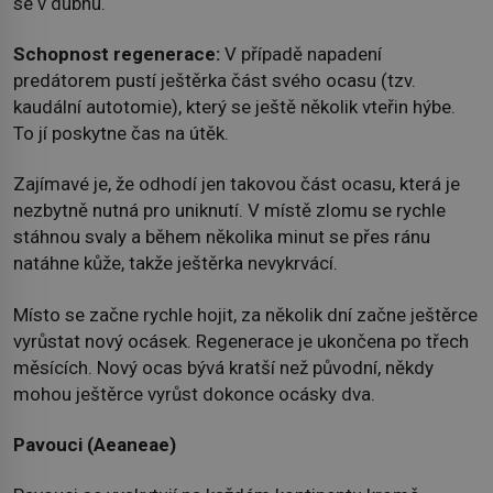
se v dubnu.
Schopnost regenerace:
V případě napadení
predátorem pustí ještěrka část svého ocasu (tzv.
kaudální autotomie), který se ještě několik vteřin hýbe.
To jí poskytne čas na útěk.
Zajímavé je, že odhodí jen takovou část ocasu, která je
nezbytně nutná pro uniknutí. V místě zlomu se rychle
stáhnou svaly a během několika minut se přes ránu
natáhne kůže, takže ještěrka nevykrvácí.
Místo se začne rychle hojit, za několik dní začne ještěrce
vyrůstat nový ocásek. Regenerace je ukončena po třech
měsících. Nový ocas bývá kratší než původní, někdy
mohou ještěrce vyrůst dokonce ocásky dva.
Pavouci (Aeaneae)