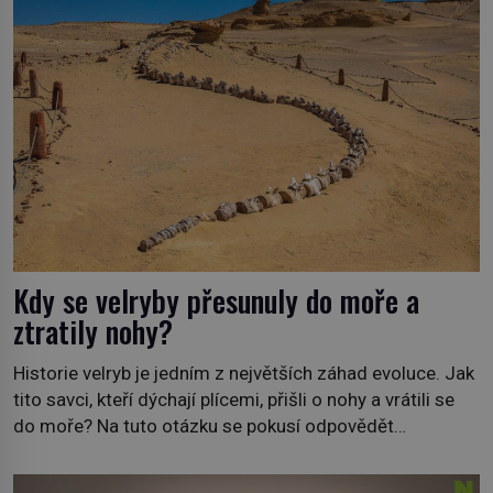
Kdy se velryby přesunuly do moře a
ztratily nohy?
Historie velryb je jedním z největších záhad evoluce. Jak
tito savci, kteří dýchají plícemi, přišli o nohy a vrátili se
do moře? Na tuto otázku se pokusí odpovědět
dokument Tajemné údolí velryb v Egyptě, který bude mít
premiéru ve čtvrtek 29. února ve 20:00 na televizní