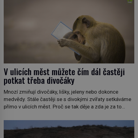
stanici Viasat Nature. Všech 90 druhů dnes žijících
velryb […]
V ulicích měst můžete čím dál častěji
potkat třeba divočáky
Mnozí zmiňují divočáky, lišky, jeleny nebo dokonce
medvědy. Stále častěji se s divokými zvířaty setkáváme
přímo v ulicích měst. Proč se tak děje a zda je za to
někdo zodpovědný, to jsou otázky, které necháme na
jiných. My se raději podíváme do jiných zemí a
prozkoumáme, jaká další zvířata po celém světě se
přizpůsobila životu […]