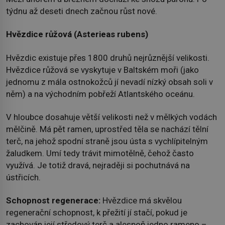
týdnu až deseti dnech začnou růst nové.
Hvězdice růžová (Asterieas rubens)
Hvězdic existuje přes 1800 druhů nejrůznější velikosti.
Hvězdice růžová se vyskytuje v Baltském moři (jako
jednomu z mála ostnokožců jí nevadí nízký obsah soli v
něm) a na východním pobřeží Atlantského oceánu.
V hloubce dosahuje větší velikosti než v mělkých vodách
mělčině. Má pět ramen, uprostřed těla se nachází tělní
terč, na jehož spodní straně jsou ústa s vychlípitelným
žaludkem. Umí tedy trávit mimotělně, čehož často
využívá. Je totiž dravá, nejraději si pochutnává na
ústřicích.
Schopnost regenerace:
Hvězdice má skvělou
regenerační schopnost, k přežití jí stačí, pokud je
zachován její středový terč a alespoň jedno rameno –