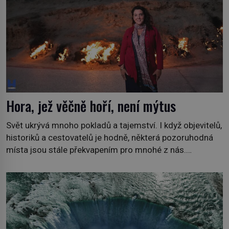
Hora, jež věčně hoří, není mýtus
Svět ukrývá mnoho pokladů a tajemství. I když objevitelů,
historiků a cestovatelů je hodně, některá pozoruhodná
místa jsou stále překvapením pro mnohé z nás.
Neprobádané místa Ázerbájdžánu, rozmanitá historie
Albánie či úchvatná atmosféra Kypru jsou jedny z míst,
která nám mají co nabídnout a vyprávět. Uznávaná
historička Bettany Hughes, se vydala prozkoumat
pozoruhodné úkazy, o kterých jste možná doposud
neslyšeli. Hora, […]