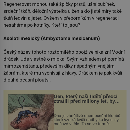
Regenerovat mohou také špičky prstů, ušní bubínek,
srdeční tkáň, děložní výstelka u žen a do jisté míry také
tkáň ledvin a jater. Ovšem v přeborníkům v regeneraci
nesaháme po kotníky. Kteří to jsou?
Axolotl mexický (Ambystoma mexicanum)
Český název tohoto roztomilého obojživelníka zní Vodní
dráček. Jde vlastně o mloka. Svým vzhledem připomíná
mimozemšťana, především díky nápadným vnějším
žábrám, které mu vyčnívají z hlavy. Dráčkem je pak kvůli
dlouhé ocasní ploutvi.
Gen, který naši lidští předci
ztratili před miliony let, by
mohl pomoci s léčbou
„nemoci králů“
Dna je zánětlivé onemocnění kloubů,
které vzniká kvůli nadbytku kyseliny
močové v těle. Ta se ve formě
krystalků ukládá v blízkosti kloubů,