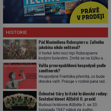
HISTORIE
Pád Maximiliena Robespierra: Zuřivého
jakobína nikdo nelitoval?
V horké letní noci trpí Robespierre
krutými bolestmi. Zmítá se na lůžku a
hlavou mu víří kolotoč myšlenek. Když
Vařila prvorepubliková hospodyně podle
se probere z mdlob, vzpomene si na
sandtnerek?
jednu z pařížských jasnovidek, kterou
Hospodyně Františka přemítá, co bude
před lety navštívil. Prorokovala mu
dneska vařit. Pracuje v rodině pana rady
tragický osud. Tehdy se jí vysmál.
a ten má mlsný jazýček. Zalistuje proto
„Robespierre to dotáhne hodně daleko,“
rychle v jedné ze „sandtnerek“.
Úchvatné tiáry britské královské rodiny:
prohlásil o něm jiný významný
„Zaplaťpánbůh, že už nemusíme chodit
Svatební klenot Alžbětě II. praskl
francouzský revolucionář, Honoré de
s lístky,“ povzdechne si směrem ke
Mirabeau […]
Budoucí královna Alžběta II. se 20.
služce, kterou má v kuchyni k ruce.
listopadu 1947 vdává za svého