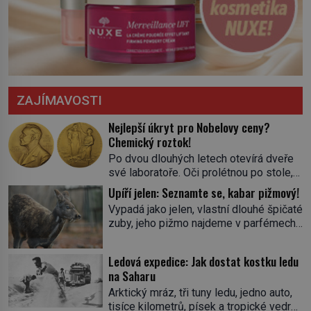
ZAJÍMAVOSTI
Nejlepší úkryt pro Nobelovy ceny?
Chemický roztok!
Po dvou dlouhých letech otevírá dveře
své laboratoře. Oči prolétnou po stole,
aby pak ulpěly na regálu, kde se nachází
Upíří jelen: Seznamte se, kabar pižmový!
všemožné látky. Hledá žluto-oranžovou
Vypadá jako jelen, vlastní dlouhé špičaté
tekutinu, jakmile ji zahlédne, nesmírně
zuby, jeho pižmo najdeme v parfémech
se mu uleví. Teď může svůj plán
celého světa a narazit na něj je velice
dokončit. Pod termínem aqua regia se
těžké. Tato charakteristika sedí na
skrývá směs s názvem lučavka
Ledová expedice: Jak dostat kostku ledu
jediného zástupce zvířecí říše – kabara
královská. Svůj přídomek nemá pro nic
na Saharu
pižmového. V Evropě ho jako první
za nic, […]
Arktický mráz, tři tuny ledu, jedno auto,
popíše švédský botanik Carl Linné
tisíce kilometrů, písek a tropické vedro.
(1707–1778), jenže v Asii o něm ví už