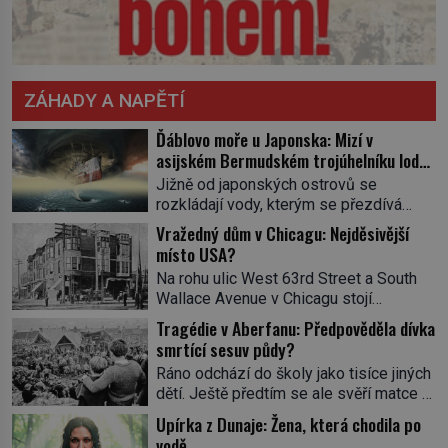
ZÁHADY A NAPĚTÍ
Ďáblovo moře u Japonska: Mizí v
asijském Bermudském trojúhelníku lodě
ve spárech neznámé síly?
Jižně od japonských ostrovů se
rozkládají vody, kterým se přezdívá
Ďáblovo moře. Vypráví se o lodích
Vražedný dům v Chicagu: Nejděsivější
mizejících beze stopy, podivných
místo USA?
světlech, zrádných proudech i mořských
Na rohu ulic West 63rd Street a South
dracích, kteří měli tyto končiny střežit už
Wallace Avenue v Chicagu stojí
v dávných legendách. Je tichomořský
nenápadná pošta. Nemá žádný speciální
Dračí trojúhelník skutečně prokletým
Tragédie v Aberfanu: Předpověděla dívka
nápis ani pamětní desku. A přesto prý
místem, nebo se zde jen nebezpečná
smrtící sesuv půdy?
místní zaměstnanci neradi chodí do
příroda proměnila v jednu z
Ráno odchází do školy jako tisíce jiných
sklepa. Právě tady totiž sídlil sériový
nejpůsobivějších námořních záhad? […]
dětí. Ještě předtím se ale svěří matce s
vrah H. H. Holmes a také
podivným snem. Ve škole, kterou dobře
nejpropracovanější past na lidi
Upírka z Dunaje: Žena, která chodila po
zná, tentokrát nevidí budovu ani
v dějinách americké kriminalistiky.
vodě