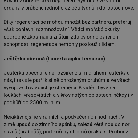
Pokud v obraně před nepřítelem vyvrhne své vnitřní
orgány, v průběhu jednoho až pěti týdnů jí dorostou nové.
Díky regeneraci se mohou množit bez partnera, preferují
však pohlavní rozmnožování. Vědci mořské okurky
podrobně zkoumají a zjišťují, zda by principy jejich
schopnosti regenerace nemohly posloužit lidem.
Ještěrka obecná (Lacerta agilis Linnaeus)
Ještěrka obecná je nejrozšířenějším druhem ještěrky u
nás, i tak ale patří k silně ohroženým druhům a ve všech
vývojových stádiích je chráněná. K vidění bývá na
loukách, vřesovištích a v křovinatých oblastech, někdy i v
podhůří do 2500 m. n. m.
Nejaktivnější je v ranních a podvečerních hodinách. V
zimě upadá do zimního spánku, zalézá většinou do nor
savců (hrabošů), pod kořeny stromů či skulin. Probouzí