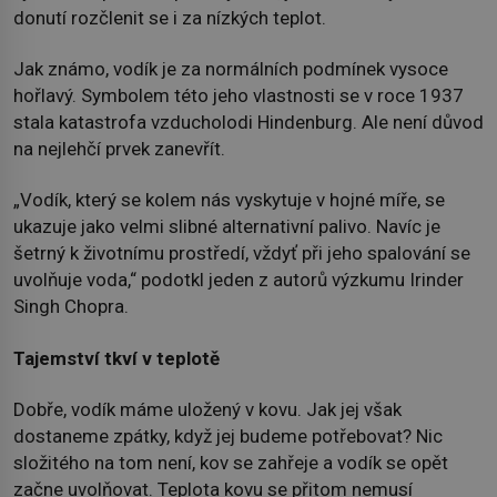
donutí rozčlenit se i za nízkých teplot.
Jak známo, vodík je za normálních podmínek vysoce
hořlavý. Symbolem této jeho vlastnosti se v roce 1937
stala katastrofa vzducholodi Hindenburg. Ale není důvod
na nejlehčí prvek zanevřít.
„Vodík, který se kolem nás vyskytuje v hojné míře, se
ukazuje jako velmi slibné alternativní palivo. Navíc je
šetrný k životnímu prostředí, vždyť při jeho spalování se
uvolňuje voda,“ podotkl jeden z autorů výzkumu Irinder
Singh Chopra.
Tajemství tkví v teplotě
Dobře, vodík máme uložený v kovu. Jak jej však
dostaneme zpátky, když jej budeme potřebovat? Nic
složitého na tom není, kov se zahřeje a vodík se opět
začne uvolňovat. Teplota kovu se přitom nemusí