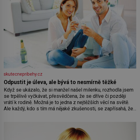
skutecnepribehy.cz
Odpustit je úleva, ale bývá to nesmírně těžké
Když se ukázalo, že si manžel našel milenku, rozhodla jsem
se trpělivě vyčkávat, přesvědčena, že se dříve či později
vrátí k rodině. Možná je to jedna z nejtěžších věcí na světě.
Ale každý, kdo s tím má nějaké zkušenosti, se zapřísahá, že
pokud odpustíte, znatelně se vám uleví. Když se ke mně
doneslo, že si manžel pořídil milenku,