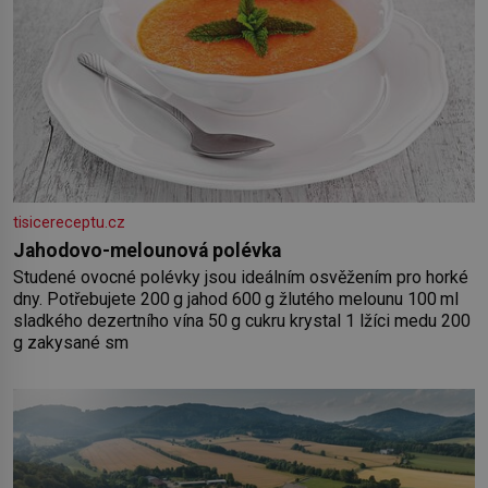
tisicereceptu.cz
Jahodovo-melounová polévka
Studené ovocné polévky jsou ideálním osvěžením pro horké
dny. Potřebujete 200 g jahod 600 g žlutého melounu 100 ml
sladkého dezertního vína 50 g cukru krystal 1 lžíci medu 200
g zakysané sm