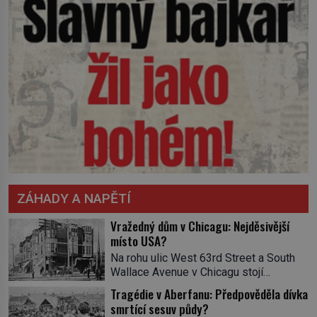
ZÁHADY A NAPĚTÍ
Vražedný dům v Chicagu: Nejděsivější
místo USA?
Na rohu ulic West 63rd Street a South
Wallace Avenue v Chicagu stojí
nenápadná pošta. Nemá žádný speciální
Tragédie v Aberfanu: Předpověděla dívka
nápis ani pamětní desku. A přesto prý
smrtící sesuv půdy?
místní zaměstnanci neradi chodí do