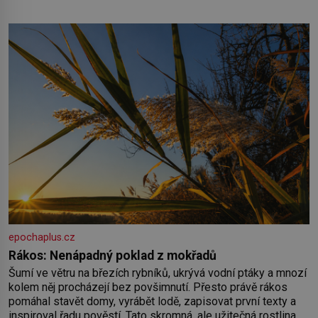
populace běžné. Její základní složky– sodík a chlór – jsou
zásadní pro správné hospodaření
epochaplus.cz
Rákos: Nenápadný poklad z mokřadů
Šumí ve větru na březích rybníků, ukrývá vodní ptáky a mnozí
kolem něj procházejí bez povšimnutí. Přesto právě rákos
pomáhal stavět domy, vyrábět lodě, zapisovat první texty a
inspiroval řadu pověstí. Tato skromná, ale užitečná rostlina