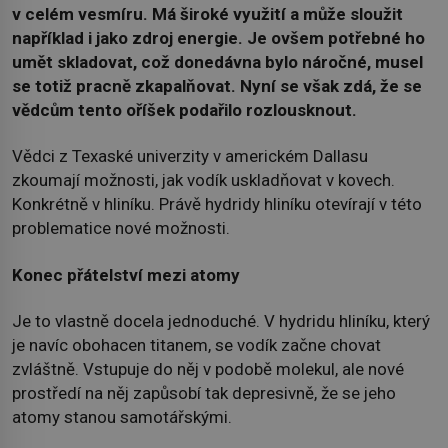
v celém vesmíru. Má široké využití a může sloužit
například i jako zdroj energie. Je ovšem potřebné ho
umět skladovat, což donedávna bylo náročné, musel
se totiž pracně zkapalňovat. Nyní se však zdá, že se
vědcům tento oříšek podařilo rozlousknout.
Vědci z Texaské univerzity v americkém Dallasu
zkoumají možnosti, jak vodík uskladňovat v kovech.
Konkrétně v hliníku. Právě hydridy hliníku otevírají v této
problematice nové možnosti.
Konec přátelství mezi atomy
Je to vlastně docela jednoduché. V hydridu hliníku, který
je navíc obohacen titanem, se vodík začne chovat
zvláštně. Vstupuje do něj v podobě molekul, ale nové
prostředí na něj zapůsobí tak depresivně, že se jeho
atomy stanou samotářskými.