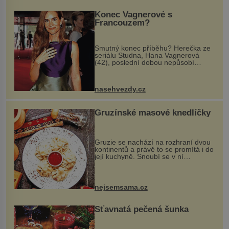
Konec Vagnerové s
Francouzem?
Smutný konec příběhu? Herečka ze
seriálu Studna, Hana Vagnerová
(42), poslední dobou nepůsobí
nejšťastněji. Ačkoli časy její anorexie
jsou už dávno pryč a opět se pyšnila
ženskými křivkami, najednou s...
nasehvezdy.cz
Gruzínské masové knedlíčky
Gruzie se nachází na rozhraní dvou
kontinentů a právě to se promítá i do
její kuchyně. Snoubí se v ní
evropské a asijské chutě a díky tomu
vznikají rozmanité a chuťově bohaté
pokrmy, které rozhodně st...
nejsemsama.cz
Šťavnatá pečená šunka