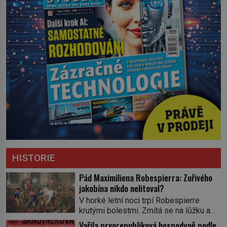
HISTORIE
Pád Maximiliena Robespierra: Zuřivého
jakobína nikdo nelitoval?
V horké letní noci trpí Robespierre
krutými bolestmi. Zmítá se na lůžku a
hlavou mu víří kolotoč myšlenek. Když
Vařila prvorepubliková hospodyně podle