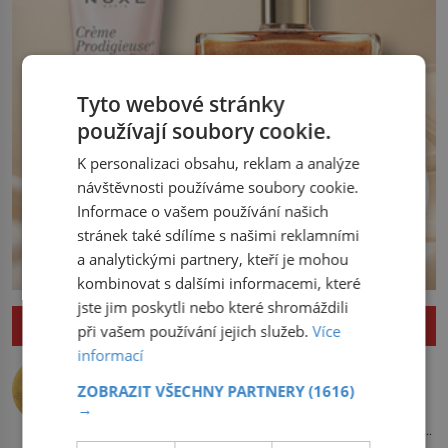
Tyto webové stránky
používají soubory cookie.
K personalizaci obsahu, reklam a analýze
návštěvnosti používáme soubory cookie.
Informace o vašem používání našich
stránek také sdílíme s našimi reklamními
a analytickými partnery, kteří je mohou
kombinovat s dalšími informacemi, které
jste jim poskytli nebo které shromáždili
ZAJÍMAVOSTI
při vašem používání jejich služeb.
Více
informací
Nejlepší úkryt pro Nobelovy ceny?
Chemický roztok!
ZOBRAZIT VŠECHNY PARTNERY
(1616)
→
Po dvou dlouhých letech otevírá dveře
své laboratoře. Oči prolétnou po stole,