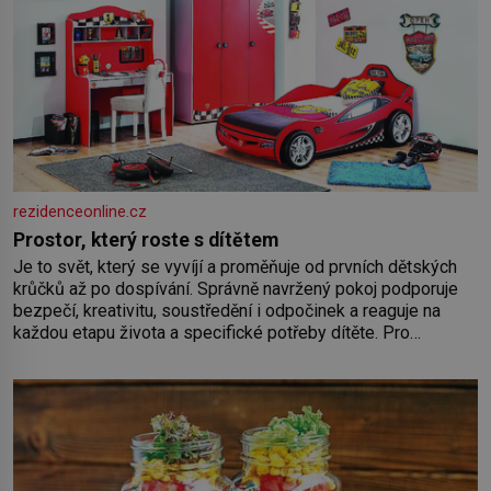
rezidenceonline.cz
Prostor, který roste s dítětem
Je to svět, který se vyvíjí a proměňuje od prvních dětských
krůčků až po dospívání. Správně navržený pokoj podporuje
bezpečí, kreativitu, soustředění i odpočinek a reaguje na
každou etapu života a specifické potřeby dítěte. Pro
nejmenší je klíčová jednoduchost, měkkost a bezpečí, proto
by pokoj miminka měl působit především klidně a útulně.
Předškolní věk je