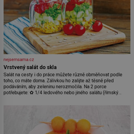
nejsemsama.cz
Vrstvený salát do skla
Salát na cesty i do práce můžete různě obměňovat podle
toho, co máte doma. Zálivkou ho zalijte až těsně před
podáváním, aby zeleninu nerozmočila. Na 2 porce
potřebujete: ✿ 1/4 ledového nebo jiného salátu (římský
salát, polníček…) ✿ 1 malá konzerva kukuřice ✿ ½ okurky ✿
2 rajčata Zálivka: ✿ 4 lžíce olivového oleje ✿ 1 lžíci citronové
šťávy ✿ ½ stroužku