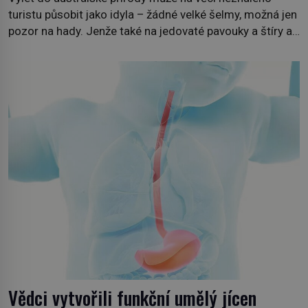
turistu působit jako idyla – žádné velké šelmy, možná jen
pozor na hady. Jenže také na jedovaté pavouky a štíry a
co už tuší málokdo, i na nenápadný keř se srdčitými listy.
Stačí letmý dotyk a ozve se pronikavá bolest, která
přetrvává i týdny. Nenápadný tento […]
Vědci vytvořili funkční umělý jícen