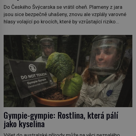
Do Českého Švýcarska se vrátil oheň. Plameny z jara
jsou sice bezpečně uhašeny, znovu ale vzplály varovné
hlasy volající po krocích, které by vzrůstající riziko
lesních požárů do budoucna minimalizovaly. Lesní
požáry už nejsou problémem pouze vzdáleného
Středomoří. S oteplujícím se klimatem, vysušenou
krajinou a desetiletími lidských zásahů se z nich stává
nový evropský normál […]
Gympie-gympie: Rostlina, která pálí
jako kyselina
Výlet do australské přírody může na věci neznalého