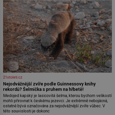
klimatickým podmínkám. Sucho, prosolené písky a extrémně
21stoleti.cz
Nejodvážnější zvíře podle Guinnessovy knihy
rekordů? Šelmička s pruhem na hřbetě!
Medojed kapský je lasicovitá šelma, kterou bychom velikostí
mohli přirovnat k českému jezevci. Je extrémně nebojácná,
ostatně bývá označována za nejodvážnější zvíře vůbec. V
této souvislosti je dokonc