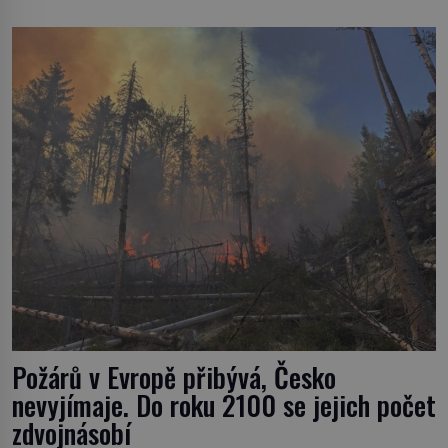
pouze o infekce parazitickou houbou a že predátor
dokáže ovládat jen vývojově nesrovnatelně jednodušší
živočichy, než je člověk. Najít skutečné zombie není nic
nemožného ani v naší přírodě. […]
Požárů v Evropě přibývá, Česko
nevyjímaje. Do roku 2100 se jejich počet
zdvojnásobí