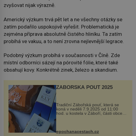
zvyšovat nijak výrazně.
Americký výzkum trvá pět let a ne všechny otázky se
zatím podařilo uspokojivě vyřešit. Problematická je
zejména příprava absolutně čistého hliníku. Ta zatím
probíhá ve vakuu, a to není zrovna nejlevnější legrace.
Podobný výzkum probíhá v současnosti v Číně. Zde
místní odborníci sázejí na pórovité fólie, které také
obsahují kovy. Konkrétně zinek, železo a skandium.
ZÁBOŘSKÁ POUŤ 2025
Tradiční Zábořská pouť, která se
koná v neděli 7.9.2025 od 11:00
hod. u kostela v Záboří, části obce
Kly u Mělníka. V programu naleznete
komentovanou prohlídku kostela,
dobovou hudbu, řemesla, atrakce...
epochanacestach.cz