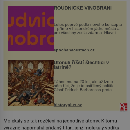
ROUDNICKÉ VINOBRANÍ
Letos poprvé podle nového konceptu
– přímo v historickém jádru města a
pro všechny zcela zdarma. Hlavní
program se odehraje na Karlově a
Husově náměstí. Návštěvníci se
mohou těšit na víno, burčák, pes...
epochanacestach.cz
Utonuli říšští šlechtici v
latríně?
Táhne mu na 20 let, ale už lze o
něm říct, že je to ostřílený politik.
Císař Fridrich Barbarossa proto
posílá svého syna a dědice Jindřicha
VI. do Erfurtu, aby se stal
prostředníkem při řešení sporu m...
historyplus.cz
Molekuly se tak rozčlení na jednotlivé atomy. K tomu
výrazně napomáhá přidaný titan, jenž molekuly vodíku