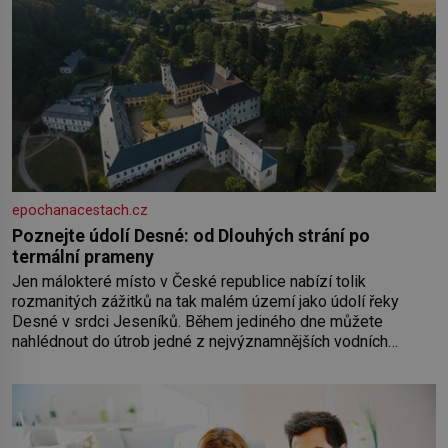
epochanacestach.cz
Poznejte údolí Desné: od Dlouhých strání po
termální prameny
Jen málokteré místo v České republice nabízí tolik
rozmanitých zážitků na tak malém území jako údolí řeky
Desné v srdci Jeseníků. Během jediného dne můžete
nahlédnout do útrob jedné z nejvýznamnějších vodních
elektráren v Evropě, vydat se na horské hřebeny, projet se na
koloběžce a den zakončit poznáváním památek ve Velkých
Losinách nebo v termálním