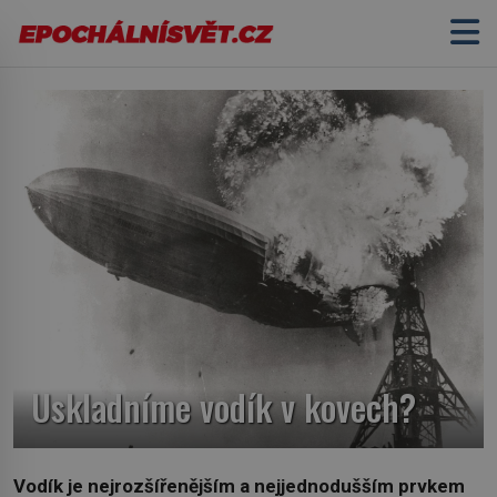
Uskladníme vodík v kovech?
Vodík je nejrozšířenějším a nejjednodušším prvkem