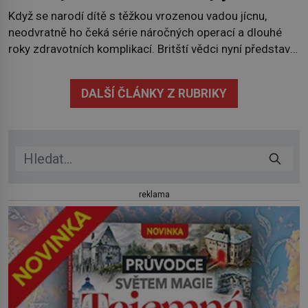
Když se narodí dítě s těžkou vrozenou vadou jícnu,
neodvratně ho čeká série náročných operací a dlouhé
roky zdravotních komplikací. Britští vědci nyní představili
technologii, která by jednou mohla nabídnout jiné řešení.
V laboratoři se jim podařilo vypěstovat funkční náhradu
DALŠÍ ČLÁNKY Z RUBRIKY
části jícnu, která úspěšně obstála v testech na zvířatech.
Jícen je svalová trubice, spojující […]
reklama