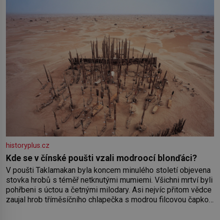
historyplus.cz
Kde se v čínské poušti vzali modroocí blonďáci?
V poušti Taklamakan byla koncem minulého století objevena
stovka hrobů s téměř netknutými mumiemi. Všichni mrtví byli
pohřbeni s úctou a četnými milodary. Asi nejvíc přitom vědce
zaujal hrob tříměsíčního chlapečka s modrou filcovou čapkou,
z níž se draly blonďaté vlásky. Fakt, že jsou těla dávných lidí
nesmírně dobře zachovalá, přičítají odborníci zdejším