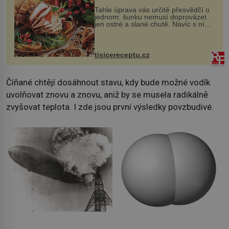
Tahle úprava vás určitě přesvědčí o
jednom: šunku nemusí doprovázet
jen ostré a slané chutě. Navíc s ní
nakrmíte poměrně hodně hladových
krků. Ingredience sádlo 3 kg šunky
vcelku 3 stroužky česneku hl...
tisicereceptu.cz
Číňané chtějí dosáhnout stavu, kdy bude možné vodík
uvolňovat znovu a znovu, aniž by se musela radikálně
zvyšovat teplota. I zde jsou první výsledky povzbudivé.