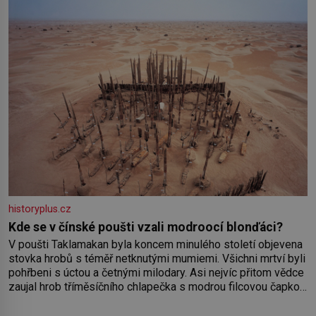
historyplus.cz
Kde se v čínské poušti vzali modroocí blonďáci?
V poušti Taklamakan byla koncem minulého století objevena
stovka hrobů s téměř netknutými mumiemi. Všichni mrtví byli
pohřbeni s úctou a četnými milodary. Asi nejvíc přitom vědce
zaujal hrob tříměsíčního chlapečka s modrou filcovou čapkou,
z níž se draly blonďaté vlásky. Fakt, že jsou těla dávných lidí
nesmírně dobře zachovalá, přičítají odborníci zdejším