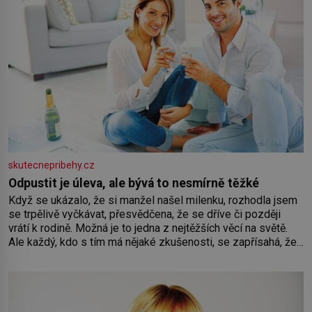
skutecnepribehy.cz
Odpustit je úleva, ale bývá to nesmírně těžké
Když se ukázalo, že si manžel našel milenku, rozhodla jsem
se trpělivě vyčkávat, přesvědčena, že se dříve či později
vrátí k rodině. Možná je to jedna z nejtěžších věcí na světě.
Ale každý, kdo s tím má nějaké zkušenosti, se zapřísahá, že
pokud odpustíte, znatelně se vám uleví. Když se ke mně
doneslo, že si manžel pořídil milenku,