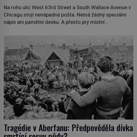
Na rohu ulic West 63rd Street a South Wallace Avenue v
Chicagu stojí nenápadná pošta. Nemá žádný speciální
nápis ani pamětní desku. A přesto prý místní
zaměstnanci neradi chodí do sklepa. Právě tady totiž
sídlil sériový vrah H. H. Holmes a také nejpropracovanější
past na lidi v dějinách americké kriminalistiky. Herman
Webster Mudgett (1861–1896) přijíždí […]
Tragédie v Aberfanu: Předpověděla dívka
smrtící sesuv půdy?