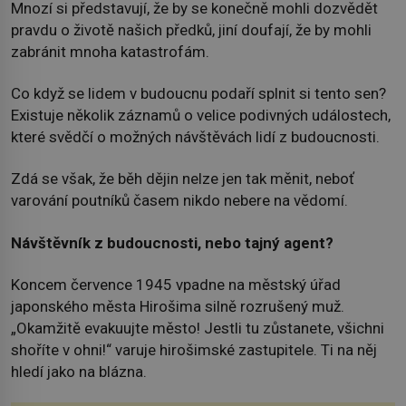
Mnozí si představují, že by se konečně mohli dozvědět
pravdu o životě našich předků, jiní doufají, že by mohli
zabránit mnoha katastrofám.
Co když se lidem v budoucnu podaří splnit si tento sen?
Existuje několik záznamů o velice podivných událostech,
které svědčí o možných návštěvách lidí z budoucnosti.
Zdá se však, že běh dějin nelze jen tak měnit, neboť
varování poutníků časem nikdo nebere na vědomí.
Návštěvník z budoucnosti, nebo tajný agent?
Koncem července 1945 vpadne na městský úřad
japonského města Hirošima silně rozrušený muž.
„Okamžitě evakuujte město! Jestli tu zůstanete, všichni
shoříte v ohni!“ varuje hirošimské zastupitele. Ti na něj
hledí jako na blázna.