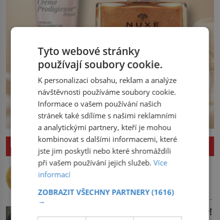
Tyto webové stránky
používají soubory cookie.
K personalizaci obsahu, reklam a analýze
návštěvnosti používáme soubory cookie.
Informace o vašem používání našich
stránek také sdílíme s našimi reklamními
a analytickými partnery, kteří je mohou
kombinovat s dalšími informacemi, které
ZAJÍMAVOSTI
jste jim poskytli nebo které shromáždili
při vašem používání jejich služeb.
Více
Nejlepší úkryt pro Nobelovy ceny?
Chemický roztok!
informací
Po dvou dlouhých letech otevírá dveře
ZOBRAZIT VŠECHNY PARTNERY
(1616)
své laboratoře. Oči prolétnou po stole,
→
aby pak ulpěly na regálu, kde se nachází
Upíří jelen: Seznamte se, kabar pižmový!
všemožné látky. Hledá žluto-oranžovou