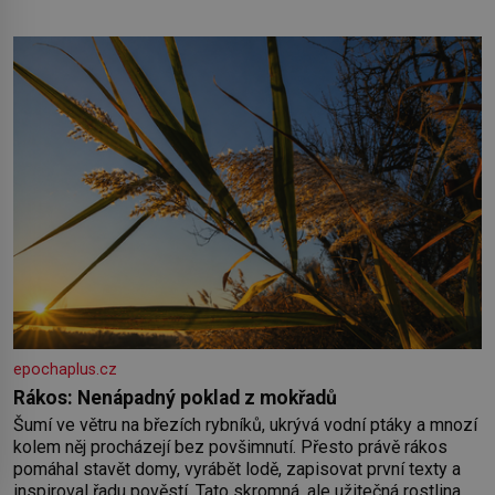
populace běžné. Její základní složky– sodík a chlór – jsou
zásadní pro správné hospodaření
epochaplus.cz
Rákos: Nenápadný poklad z mokřadů
Šumí ve větru na březích rybníků, ukrývá vodní ptáky a mnozí
kolem něj procházejí bez povšimnutí. Přesto právě rákos
pomáhal stavět domy, vyrábět lodě, zapisovat první texty a
inspiroval řadu pověstí. Tato skromná, ale užitečná rostlina