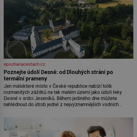
epochanacestach.cz
Poznejte údolí Desné: od Dlouhých strání po
termální prameny
Jen málokteré místo v České republice nabízí tolik
rozmanitých zážitků na tak malém území jako údolí řeky
Desné v srdci Jeseníků. Během jediného dne můžete
nahlédnout do útrob jedné z nejvýznamnějších vodních
elektráren v Evropě, vydat se na horské hřebeny, projet se na
koloběžce a den zakončit poznáváním památek ve Velkých
Losinách nebo v termálním