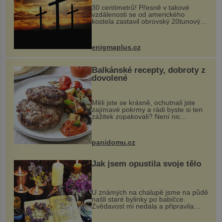
30 centimetrů! Přesně v takové
vzdálenosti se od amerického
kostela zastavil obrovský 20tunový
balvan, který se v květnu 2014
nečekaně odtrhl od nedaleké skály
při její demolici. Podle místních stojí
enigmaplus.cz
...
Balkánské recepty, dobroty z
dovolené
Měli jste se krásně, ochutnali jste
zajímavé pokrmy a rádi byste si ten
zážitek zopakovali? Není nic
snazšího. Pljeskavica (10 porcí)
Možná jste ji ochutnali na dovolené v
bývalé Jugoslávii, lze ji vi...
panidomu.cz
Jak jsem opustila svoje tělo
U známých na chalupě jsme na půdě
našli staré bylinky po babičce.
Zvědavost mi nedala a připravila
jsem si z nich lektvar… Zimní pobyt
na chalupě se pro mě vlastní vinou