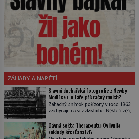
ZÁHADY A NAPĚTÍ
Slavná duchařská fotografie z Newby:
Modlí se u oltáře přízračný mnich?
Záhadný snímek pořízený v roce 1963
zachycuje cosi zvláštního. Někteří věří,
že poloprůhledná postava stojící u
oltáře je duch mnicha ze 16. století s
Dávná sekta Therapeutů: Ovlivnila
bílým závojem přes obličej, který
základy křesťanství?
pravděpodobně zakrývá lepru nebo jiné