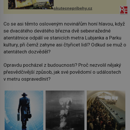
změnil v děsivý zážitek, na kt...
skutecnepribehy.cz
Co se asi těmto osloveným novinářům honí hlavou, když
se dvacátého devátého března dvě sebevražedné
atentátnice odpálí ve stanicích metra Lubjanka a Parku
kultury, při čemž zahyne asi čtyřicet lidí? Odkud se muž o
atentátech dozvěděl?
Opravdu pocházel z budoucnosti? Proč nezvolil nějaký
přesvědčivější způsob, jak své povědomí o událostech
v metru ospravedlnit?