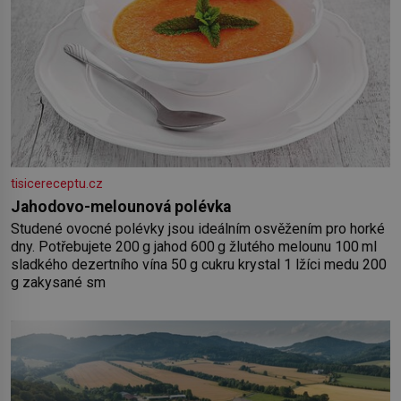
tisicereceptu.cz
Jahodovo-melounová polévka
Studené ovocné polévky jsou ideálním osvěžením pro horké
dny. Potřebujete 200 g jahod 600 g žlutého melounu 100 ml
sladkého dezertního vína 50 g cukru krystal 1 lžíci medu 200
g zakysané sm