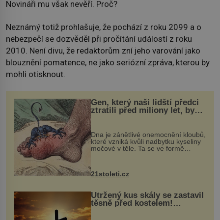
Novináři mu však nevěří. Proč?
Neznámý totiž prohlašuje, že pochází z roku 2099 a o
nebezpečí se dozvěděl při pročítání událostí z roku
2010. Není divu, že redaktorům zní jeho varování jako
blouznění pomatence, ne jako seriózní zpráva, kterou by
mohli otisknout.
Gen, který naši lidští předci
ztratili před miliony let, by
mohl pomoci s léčbou
„nemoci králů“
Dna je zánětlivé onemocnění kloubů,
které vzniká kvůli nadbytku kyseliny
močové v těle. Ta se ve formě
krystalků ukládá v blízkosti kloubů,
nejčastěji přitom postihuje palce na
nohou, a způsobuje bole...
21stoleti.cz
Utržený kus skály se zastavil
těsně před kostelem!
Ochránila ho boží síla?