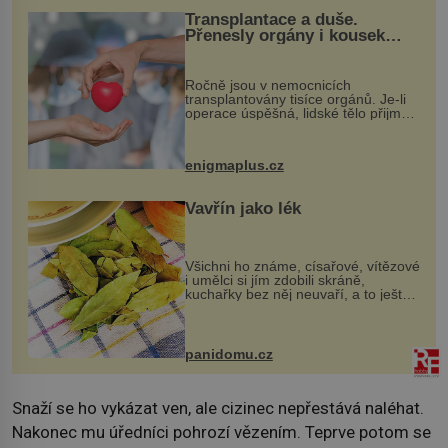
Transplantace a duše.
Přenesly orgány i kousek
osobnosti dárce?
Ročně jsou v nemocnicích
transplantovány tisíce orgánů. Je-li
operace úspěšná, lidské tělo přijme
darovaný orgán za své a pacient
může vést plnohodnotný život. Ale co
když při transplantaci nepřijímám...
enigmaplus.cz
Vavřín jako lék
Všichni ho známe, císařové, vítězové
i umělci si jím zdobili skráně,
kuchařky bez něj neuvaří, a to ještě
nevíte, že bobkový list může výrazně
zmírnit některé naše neduhy.
Obsahuje v malém množství ně...
panidomu.cz
Snaží se ho vykázat ven, ale cizinec nepřestává naléhat.
Nakonec mu úředníci pohrozí vězením. Teprve potom se