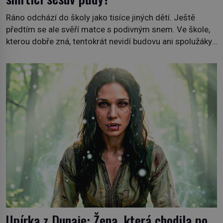
Ráno odchází do školy jako tisíce jiných dětí. Ještě
předtím se ale svěří matce s podivným snem. Ve škole,
kterou dobře zná, tentokrát nevidí budovu ani spolužáky.
Místo nich se před ní tyčí cosi temného. O několik hodin
později je mrtvá. Mohla devítiletá Zahlédla vlastní
osud? Dne 21. října 1966 se velšská vesnice Aberfan […]
Upírka z Dunaje: Žena, která chodila po