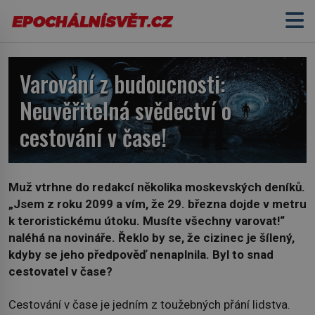
Varování z budoucnosti:
Neuvěřitelná svědectví o
cestování v čase!
Muž vtrhne do redakcí několika moskevských deníků.
„Jsem z roku 2099 a vím, že 29. března dojde v metru
k teroristickému útoku. Musíte všechny varovat!“
naléhá na novináře. Řeklo by se, že cizinec je šílený,
kdyby se jeho předpověď nenaplnila. Byl to snad
cestovatel v čase?
Cestování v čase je jedním z toužebných přání lidstva.