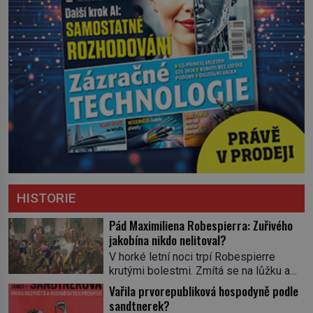
HISTORIE
Pád Maximiliena Robespierra: Zuřivého
jakobína nikdo nelitoval?
V horké letní noci trpí Robespierre
krutými bolestmi. Zmítá se na lůžku a
hlavou mu víří kolotoč myšlenek. Když
Vařila prvorepubliková hospodyně podle
se probere z mdlob, vzpomene si na
sandtnerek?
jednu z pařížských jasnovidek, kterou