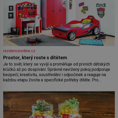
rezidenceonline.cz
Prostor, který roste s dítětem
Je to svět, který se vyvíjí a proměňuje od prvních dětských
krůčků až po dospívání. Správně navržený pokoj podporuje
bezpečí, kreativitu, soustředění i odpočinek a reaguje na
každou etapu života a specifické potřeby dítěte. Pro
nejmenší je klíčová jednoduchost, měkkost a bezpečí, proto
by pokoj miminka měl působit především klidně a útulně.
Předškolní věk je