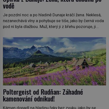
vodě
Je pozdní noc a po hladině Dunaje kráčí žena. Neklesá,
nezanechává vlny a pohybuje se tiše, jako by černá voda
pod ní byla dlažbou. Muž, který ji z břehu pozoruje, ji
údajně poznává, jenže Ruža Vlajna má být v tu chvíli
mrtvá celé století. Vesnice Kisiljevo v severovýchodním
Srbsku má s upíry nevyřízené účty. […]
Poltergeist od Rudňan: Záhadné
kamenování odnikud!
Kámen dopadl na hladinu řeky bez zvuku, jako by se