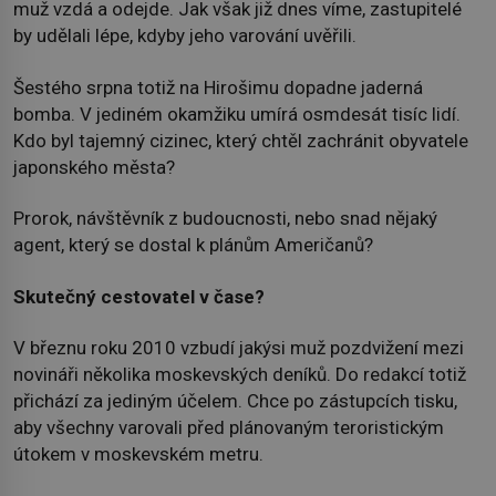
muž vzdá a odejde. Jak však již dnes víme, zastupitelé
by udělali lépe, kdyby jeho varování uvěřili.
Šestého srpna totiž na Hirošimu dopadne jaderná
bomba. V jediném okamžiku umírá osmdesát tisíc lidí.
Kdo byl tajemný cizinec, který chtěl zachránit obyvatele
japonského města?
Prorok, návštěvník z budoucnosti, nebo snad nějaký
agent, který se dostal k plánům Američanů?
Skutečný cestovatel v čase?
V březnu roku 2010 vzbudí jakýsi muž pozdvižení mezi
novináři několika moskevských deníků. Do redakcí totiž
přichází za jediným účelem. Chce po zástupcích tisku,
aby všechny varovali před plánovaným teroristickým
útokem v moskevském metru.