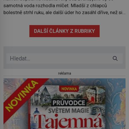
samotná voda rozhodla mlčet. Mladší z chlapců
bolestně strhl ruku, ale další úder ho zasáhl dříve, než si
vůbec uvědomil pohyb: tiše, nelidsky přesně. „Odkud…?“
zachrčel starší student, ale v houštině na břehu nebyl
DALŠÍ ČLÁNKY Z RUBRIKY
nikdo, kdo by po nich mohl cokoliv házet. A když se […]
reklama