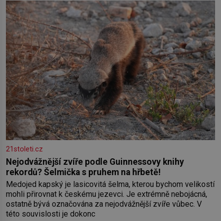
klimatickým podmínkám. Sucho, prosolené písky a extrémně
21stoleti.cz
Nejodvážnější zvíře podle Guinnessovy knihy
rekordů? Šelmička s pruhem na hřbetě!
Medojed kapský je lasicovitá šelma, kterou bychom velikostí
mohli přirovnat k českému jezevci. Je extrémně nebojácná,
ostatně bývá označována za nejodvážnější zvíře vůbec. V
této souvislosti je dokonc