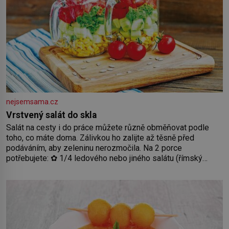
nejsemsama.cz
Vrstvený salát do skla
Salát na cesty i do práce můžete různě obměňovat podle
toho, co máte doma. Zálivkou ho zalijte až těsně před
podáváním, aby zeleninu nerozmočila. Na 2 porce
potřebujete: ✿ 1/4 ledového nebo jiného salátu (římský
salát, polníček…) ✿ 1 malá konzerva kukuřice ✿ ½ okurky ✿
2 rajčata Zálivka: ✿ 4 lžíce olivového oleje ✿ 1 lžíci citronové
šťávy ✿ ½ stroužku