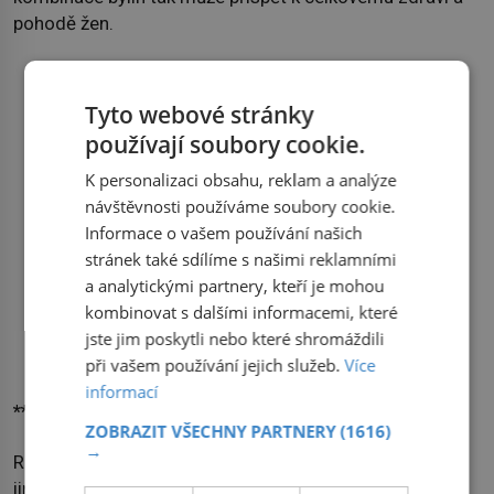
pohodě žen.
Tyto webové stránky
používají soubory cookie.
K personalizaci obsahu, reklam a analýze
návštěvnosti používáme soubory cookie.
Informace o vašem používání našich
stránek také sdílíme s našimi reklamními
a analytickými partnery, kteří je mohou
kombinovat s dalšími informacemi, které
jste jim poskytli nebo které shromáždili
při vašem používání jejich služeb.
Více
informací
*** Doc. Ing. Roman Pavela, Ph.D. (54) ***
ZOBRAZIT VŠECHNY PARTNERY
(1616)
→
Rostliny uchvátily Romana Pavelu už v dětství. Zatímco
jiní kluci byli šťastní, že mohli někde hrát fotbal, on byl