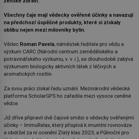
ženské zdraví.
Všechny čaje mají vědecky ověřené účinky a navazují
na předchozí úspěšné produkty, které si získaly
oblibu nejen mezi milovníky bylin.
Vědec
Roman Pavela
, náměstek ředitele pro vědu a
výzkum CARC (Národní centrum zemědělského a
potravinářského výzkumu, v. v. i.), se dlouhodobě zabývá
výzkumem biologicky aktivních látek z léčivých a
aromatických rostlin.
Za svou práci získal řadu uznání. Mezinárodní vědecká
platforma ScholarGPS ho zařadila mezi vysoce ceněné
vědce.
Již dříve připravil dvě čajové směsi s vědecky ověřenými
účinky – ImmuRelax, který přispívá k imunitní rovnováze
a obdržel za ní ocenění Zlatý klas 2023, a Půlnoční pro