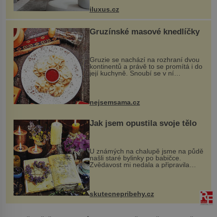
otvorových prvků. Technické zázemí
iluxus.cz
dnes umož...
Gruzínské masové knedlíčky
Gruzie se nachází na rozhraní dvou
kontinentů a právě to se promítá i do
její kuchyně. Snoubí se v ní
evropské a asijské chutě a díky tomu
vznikají rozmanité a chuťově bohaté
pokrmy, které rozhodně st...
nejsemsama.cz
Jak jsem opustila svoje tělo
U známých na chalupě jsme na půdě
našli staré bylinky po babičce.
Zvědavost mi nedala a připravila
jsem si z nich lektvar… Zimní pobyt
na chalupě se pro mě vlastní vinou
změnil v děsivý zážitek, na kt...
skutecnepribehy.cz