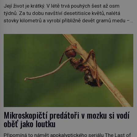
Její život je krátký. V létě trvá pouhých šest až osm
týdnů. Za tu dobu navštíví desetitisíce květů, nalétá
stovky kilometrů a vyrobí přibližně devět gramů medu –
zhruba jednu čajovou lžičku. Sama o sobě se může zdát
bezvýznamná. Teprve když se spojí s dalšími desítkami
tisíc příslušnic svého včelstva, vznikne jeden z
nejdokonalejších organismů […]
Mikroskopičtí predátoři v mozku si vodí
oběť jako loutku
Připomíná to námět apokalyptického seriálu The Last of