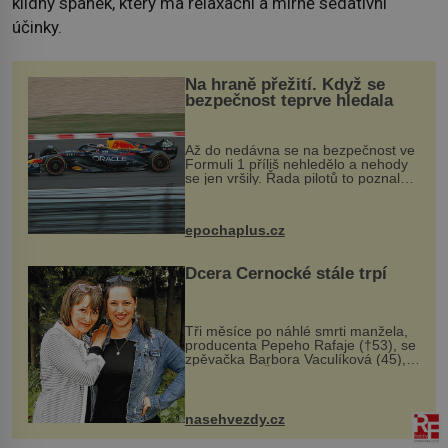
klidný spánek, který má relaxační a mírně sedativní
účinky.
Na hraně přežití. Když se
bezpečnost teprve hledala
Až do nedávna se na bezpečnost ve
Formuli 1 příliš nehledělo a nehody
se jen vršily. Řada pilotů to poznala
na vlastní kůži, často s trvalými
následky nebo bohužel i ztrátou
života. Dnes nepochopiteln...
epochaplus.cz
Dcera Černocké stále trpí
Tři měsíce po náhlé smrti manžela,
producenta Pepeho Rafaje (†53), se
zpěvačka Barbora Vaculíková (45),
dcera Petry Černocké (75), poprvé
ozvala veřejnosti. Na sociální síti
sdílela, že se snaží fung...
nasehvezdy.cz