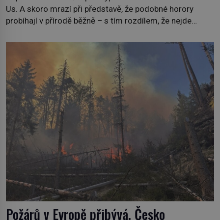
Us. A skoro mrazí při představě, že podobné horory
probíhají v přírodě běžně – s tím rozdílem, že nejde
pouze o infekce parazitickou houbou a že predátor
dokáže ovládat jen vývojově nesrovnatelně jednodušší
živočichy, než je člověk. Najít skutečné zombie není nic
nemožného ani v naší přírodě. […]
Požárů v Evropě přibývá, Česko