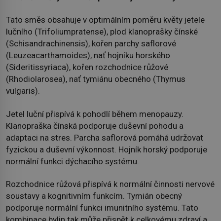
Tato směs obsahuje v optimálním poměru květy jetele
lučního (Trifoliumpratense), plod klanoprašky čínské
(Schisandrachinensis), kořen parchy saflorové
(Leuzeacarthamoides), nať hojníku horského
(Sideritissyriaca), kořen rozchodnice růžové
(Rhodiolarosea), nať tymiánu obecného (Thymus
vulgaris).
Jetel luční přispívá k pohodlí během menopauzy.
Klanopraška čínská podporuje duševní pohodu a
adaptaci na stres. Parcha saflorová pomáhá udržovat
fyzickou a duševní výkonnost. Hojník horský podporuje
normální funkci dýchacího systému.
Rozchodnice růžová přispívá k normální činnosti nervové
soustavy a kognitivním funkcím. Tymián obecný
podporuje normální funkci imunitního systému. Tato
kombinace bylin tak může přispět k celkovému zdraví a