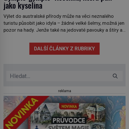
jako kyselina
Výlet do australské přírody může na věci neznalého
turistu působit jako idyla – žádné velké šelmy, možná jen
pozor na hady. Jenže také na jedovaté pavouky a štíry a
co už tuší málokdo, i na nenápadný keř se srdčitými listy.
Stačí letmý dotyk a ozve se pronikavá bolest, která
DALŠÍ ČLÁNKY Z RUBRIKY
přetrvává i týdny. Nenápadný tento […]
reklama