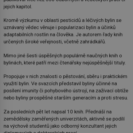
jejich kapitol.
Kromě výzkumu v oblasti pesticidů a léčivých bylin se
uznávaný vědec věnuje i popularizaci bylin a účinků
adaptabilních rostlin na člověka. Je autorem řady knih
určených široké veřejnosti, včetně zahrádkářů.
Mimo jiné šesti úspěšných populárně naučných knih o
bylinách, které patří mezi čtenářsky nejúspěšnější tituly.
Propojuje v nich znalosti o pěstování, sběru i praktickém
využití bylin. Ve svazcích představil byliny účinné na
posílení imunity či pohybového ústrojí, na zažívací obtíže
nebo byliny prospěšné starším generacím a proti stresu.
Za posledních pět let napsal 10 knih. Přednáší na
zemědělsky zaměřených univerzitách, aktivně se podílí
na výchově studentů jako odborný konzultant jejich
diplomových a doktorských prací.