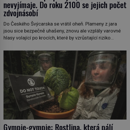
nevyjímaje. Do roku 2100 se jejich počet
zdvojnásobí
Do Českého Švýcarska se vrátil oheň. Plameny z jara
jsou sice bezpečně uhašeny, znovu ale vzplály varovné
hlasy volající po krocích, které by vzrůstající riziko
lesních požárů do budoucna minimalizovaly. Lesní
požáry už nejsou problémem pouze vzdáleného
Středomoří. S oteplujícím se klimatem, vysušenou
krajinou a desetiletími lidských zásahů se z nich stává
nový evropský normál […]
Gympie-gympie: Rostlina, která pálí