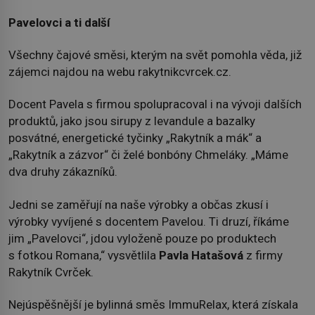
Pavelovci a ti další
Všechny čajové směsi, kterým na svět pomohla věda, již
zájemci najdou na webu rakytnikcvrcek.cz.
Docent Pavela s firmou spolupracoval i na vývoji dalších
produktů, jako jsou sirupy z levandule a bazalky
posvátné, energetické tyčinky „Rakytník a mák“ a
„Rakytník a zázvor“ či želé bonbóny Chmeláky. „Máme
dva druhy zákazníků.
Jedni se zaměřují na naše výrobky a občas zkusí i
výrobky vyvíjené s docentem Pavelou. Ti druzí, říkáme
jim „Pavelovci“, jdou vyloženě pouze po produktech
s fotkou Romana,“ vysvětlila
Pavla Hatašová
z firmy
Rakytník Cvrček.
Nejúspěšnější je bylinná směs ImmuRelax, která získala