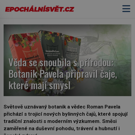
Věda se snoubila s přírodou:
Botanik Pavela připravil čaje,
které mají smysl
Světově uznávaný botanik a vědec Roman Pavela
přichází s trojicí nových bylinných čajů, které spojují
tradiční znalosti s moderním výzkumem. Směsi
zaměřené na duševní pohodu, trávení a hubnutí i