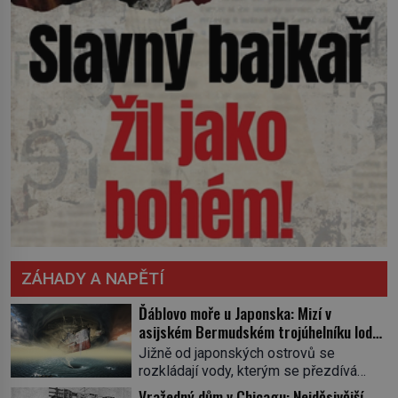
ZÁHADY A NAPĚTÍ
Ďáblovo moře u Japonska: Mizí v
asijském Bermudském trojúhelníku lodě
ve spárech neznámé síly?
Jižně od japonských ostrovů se
rozkládají vody, kterým se přezdívá
Ďáblovo moře. Vypráví se o lodích
Vražedný dům v Chicagu: Nejděsivější