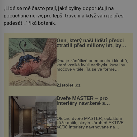
„Lidé se mě často ptají, jaké byliny doporučuji na
pocuchané nervy, pro lepší trávení a když vám je přes
padesát…“ říká botanik.
Gen, který naši lidští předci
ztratili před miliony let, by
mohl pomoci s léčbou
„nemoci králů“
Dna je zánětlivé onemocnění kloubů,
které vzniká kvůli nadbytku kyseliny
močové v těle. Ta se ve formě
krystalků ukládá v blízkosti kloubů,
nejčastěji přitom postihuje palce na
nohou, a způsobuje bole...
21stoleti.cz
Dveře MASTER – pro
interiéry navržené s
rozumem i vášní!
Otočné dveře MASTER, opláštění
kůže antik, skrytá zárubeň AKTIVE
40/00 Interiéry navrhované na
zakázku často vyžadují atypické
rozměry nejen nábytku, ale i