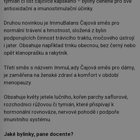
tymián či list čajovce kapského – byliny ceněné pro své
antioxidační a imunostimulační účinky.
Druhou novinkou je ImmuBalans Čajová směs pro
normální trávení a hmotnost, složená z bylin
podporujících činnost trávicího traktu, močového ústrojí
i jater. Obsahuje například trnku obecnou, bez černý nebo
opět klanoprašku a rakytník.
Třetí směs s názvem ImmuLady Čajová směs pro dámy,
je zaměřena na ženské zdraví a komfort v období
menopauzy.
Obsahuje květy jetele lučního, kořen parchy saflorové,
rozchodnici růžovou či tymián, které přispívají k
hormonální rovnováze, nervové pohodě i podpoře
imunitního systému.
Jaké bylinky, pane docente?