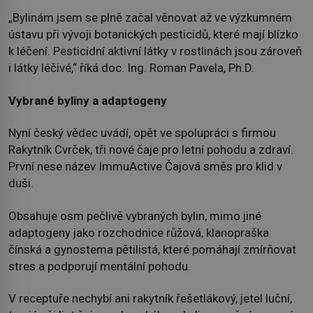
„Bylinám jsem se plně začal věnovat až ve výzkumném
ústavu při vývoji botanických pesticidů, které mají blízko
k léčení. Pesticidní aktivní látky v rostlinách jsou zároveň
i látky léčivé,“ říká doc. Ing. Roman Pavela, Ph.D.
Vybrané byliny a adaptogeny
Nyní český vědec uvádí, opět ve spolupráci s firmou
Rakytník Cvrček, tři nové čaje pro letní pohodu a zdraví.
První nese název ImmuActive Čajová směs pro klid v
duši.
Obsahuje osm pečlivě vybraných bylin, mimo jiné
adaptogeny jako rozchodnice růžová, klanopraška
čínská a gynostema pětilistá, které pomáhají zmírňovat
stres a podporují mentální pohodu.
V receptuře nechybí ani rakytník řešetlákový, jetel luční,