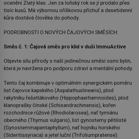
ocenění Zlatý klas. Jen za loňský rok se jí prodalo přes
tisíc kusů. Má výbornou oříškovou příchuť a desetidenní
kůra dostává člověka do pohody.
PODROBNOSTI O NOVÝCH ČAJOVÝCH SMĚSÍCH:
Směs č. 1: Čajová směs pro klid v duši ImmuActive
Objevte sílu přírody s naší jedinečnou směsí osmi bylin,
která je navržena pro podporu zdraví a mentální pohody.
Tento čaj kombinuje v optimálním synergickém poměru
list čajovce kapského (Aspalathuslinearis), plod
rakytníku řešetlákového (Hippophaerhamnoides), plod
klanoprašky čínské (Schisandrachinensis), kořen
rozchodnice růžové (Rhodiolarosea), nať tymiánu
obecného (Thymus vulgaris), list gynostemy pětilisté
(Gynostemmapentaphyllum), nať hojníku horského
(Sideritissyriaca) a jetel luční (Trifoliumpratense).