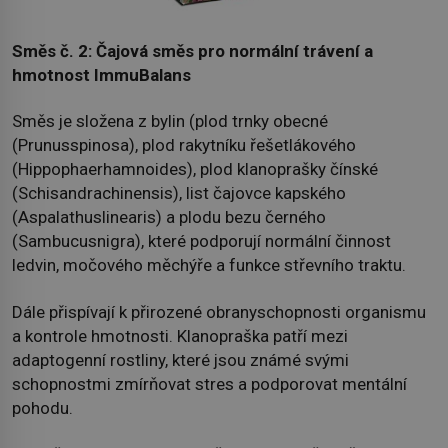
Směs č. 2: Čajová směs pro normální trávení a
hmotnost ImmuBalans
Směs je složena z bylin (plod trnky obecné
(Prunusspinosa), plod rakytníku řešetlákového
(Hippophaerhamnoides), plod klanoprašky čínské
(Schisandrachinensis), list čajovce kapského
(Aspalathuslinearis) a plodu bezu černého
(Sambucusnigra), které podporují normální činnost
ledvin, močového měchýře a funkce střevního traktu.
Dále přispívají k přirozené obranyschopnosti organismu
a kontrole hmotnosti. Klanopraška patří mezi
adaptogenní rostliny, které jsou známé svými
schopnostmi zmírňovat stres a podporovat mentální
pohodu.