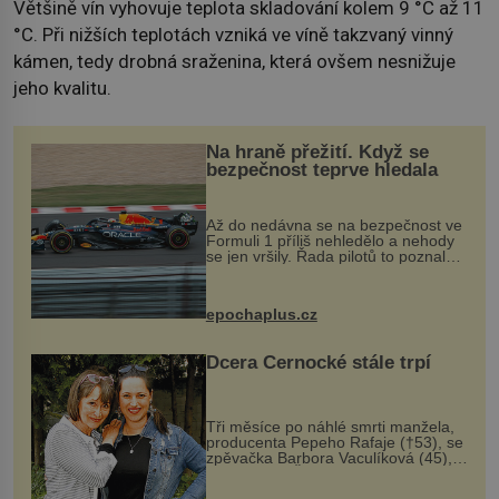
Většině vín vyhovuje teplota skladování kolem 9 °C až 11
°C. Při nižších teplotách vzniká ve víně takzvaný vinný
kámen, tedy drobná sraženina, která ovšem nesnižuje
jeho kvalitu.
Na hraně přežití. Když se
bezpečnost teprve hledala
Až do nedávna se na bezpečnost ve
Formuli 1 příliš nehledělo a nehody
se jen vršily. Řada pilotů to poznala
na vlastní kůži, často s trvalými
následky nebo bohužel i ztrátou
života. Dnes nepochopiteln...
epochaplus.cz
Dcera Černocké stále trpí
Tři měsíce po náhlé smrti manžela,
producenta Pepeho Rafaje (†53), se
zpěvačka Barbora Vaculíková (45),
dcera Petry Černocké (75), poprvé
ozvala veřejnosti. Na sociální síti