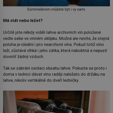
Sommeliérem můžete být i vy sami.
Má stát nebo ležet?
Určitě jste někdy viděli lahve archivních vín položené
vedle sebe ve vinném sklípku. Možná ale nevíte, že stejná
poloha je ideální i pro nearchivní vína. Pokud totiž víno
leží, zůstává vlhká i jeho zátka, která nabobtná a nepustí
dovnitř žádný vzduch.
Tak se zabrání oxidaci obsahu lahve. Pokuste se proto i
doma v lednici dávat víno raději naležato do držáku na
lahve, nikoliv vertikálně do dveří ledničky.