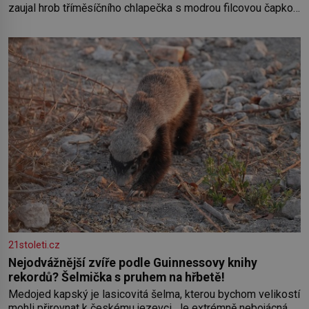
zaujal hrob tříměsíčního chlapečka s modrou filcovou čapkou,
z níž se draly blonďaté vlásky. Fakt, že jsou těla dávných lidí
nesmírně dobře zachovalá, přičítají odborníci zdejším
klimatickým podmínkám. Sucho, prosolené písky a extrémně
21stoleti.cz
Nejodvážnější zvíře podle Guinnessovy knihy
rekordů? Šelmička s pruhem na hřbetě!
Medojed kapský je lasicovitá šelma, kterou bychom velikostí
mohli přirovnat k českému jezevci. Je extrémně nebojácná,