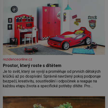
rezidenceonline.cz
Prostor, který roste s dítětem
Je to svět, který se vyvíjí a proměňuje od prvních dětských
krůčků až po dospívání. Správně navržený pokoj podporuje
bezpečí, kreativitu, soustředění i odpočinek a reaguje na
každou etapu života a specifické potřeby dítěte. Pro
nejmenší je klíčová jednoduchost, měkkost a bezpečí, proto
by pokoj miminka měl působit především klidně a útulně.
Předškolní věk je