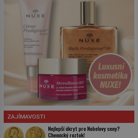
království. Zajistit hodlá především
severní hranici. Na […]
ZAJÍMAVOSTI
Nejlepší úkryt pro Nobelovy ceny?
Chemický roztok!