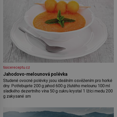
tisicereceptu.cz
Jahodovo-melounová polévka
Studené ovocné polévky jsou ideálním osvěžením pro horké
dny. Potřebujete 200 g jahod 600 g žlutého melounu 100 ml
sladkého dezertního vína 50 g cukru krystal 1 lžíci medu 200
g zakysané sm