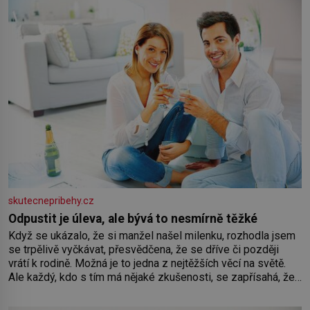
Losinách nebo v termálním
skutecnepribehy.cz
Odpustit je úleva, ale bývá to nesmírně těžké
Když se ukázalo, že si manžel našel milenku, rozhodla jsem
se trpělivě vyčkávat, přesvědčena, že se dříve či později
vrátí k rodině. Možná je to jedna z nejtěžších věcí na světě.
Ale každý, kdo s tím má nějaké zkušenosti, se zapřísahá, že
pokud odpustíte, znatelně se vám uleví. Když se ke mně
doneslo, že si manžel pořídil milenku,