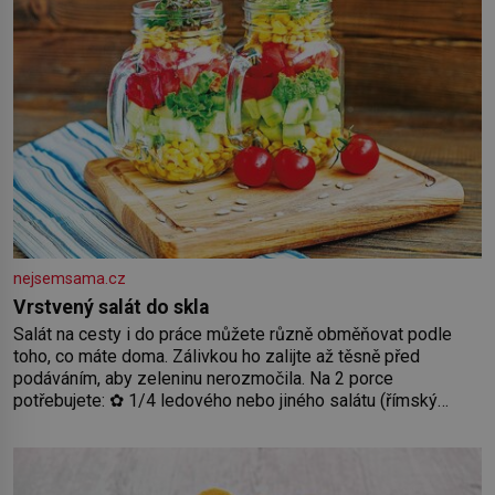
nejsemsama.cz
Vrstvený salát do skla
Salát na cesty i do práce můžete různě obměňovat podle
toho, co máte doma. Zálivkou ho zalijte až těsně před
podáváním, aby zeleninu nerozmočila. Na 2 porce
potřebujete: ✿ 1/4 ledového nebo jiného salátu (římský
salát, polníček…) ✿ 1 malá konzerva kukuřice ✿ ½ okurky ✿
2 rajčata Zálivka: ✿ 4 lžíce olivového oleje ✿ 1 lžíci citronové
šťávy ✿ ½ stroužku