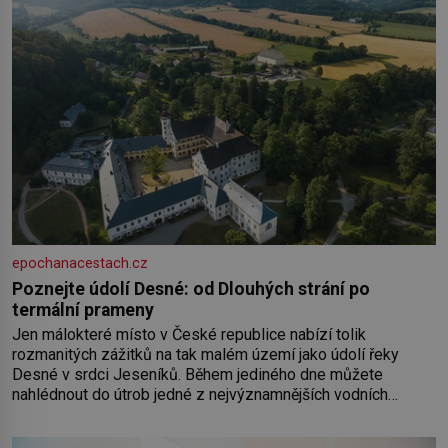
epochanacestach.cz
Poznejte údolí Desné: od Dlouhých strání po
termální prameny
Jen málokteré místo v České republice nabízí tolik
rozmanitých zážitků na tak malém území jako údolí řeky
Desné v srdci Jeseníků. Během jediného dne můžete
nahlédnout do útrob jedné z nejvýznamnějších vodních
elektráren v Evropě, vydat se na horské hřebeny, projet se na
koloběžce a den zakončit poznáváním památek ve Velkých