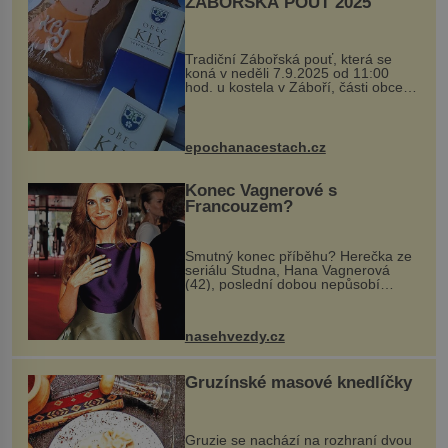
ZÁBOŘSKÁ POUŤ 2025
Tradiční Zábořská pouť, která se
koná v neděli 7.9.2025 od 11:00
hod. u kostela v Záboří, části obce
Kly u Mělníka. V programu naleznete
komentovanou prohlídku kostela,
dobovou hudbu, řemesla, atrakce...
epochanacestach.cz
Konec Vagnerové s
Francouzem?
Smutný konec příběhu? Herečka ze
seriálu Studna, Hana Vagnerová
(42), poslední dobou nepůsobí
nejšťastněji. Ačkoli časy její anorexie
jsou už dávno pryč a opět se pyšnila
ženskými křivkami, najednou s...
nasehvezdy.cz
Gruzínské masové knedlíčky
Gruzie se nachází na rozhraní dvou