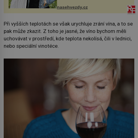
sdílela, že se snaží fung...
nasehvezdy.cz
Při vyšších teplotách se však urychluje zrání vína, a to se
pak může zkazit. Z toho je jasné, že víno bychom měli
uchovávat v prostředí, kde teplota nekolísá, čili v lednici,
nebo speciální vinotéce.