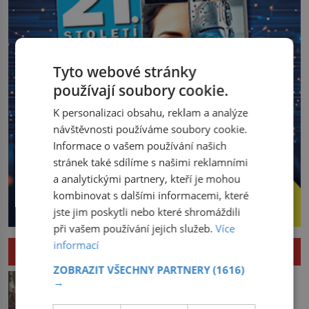
Tyto webové stránky
používají soubory cookie.
K personalizaci obsahu, reklam a analýze
návštěvnosti používáme soubory cookie.
Informace o vašem používání našich
stránek také sdílíme s našimi reklamními
a analytickými partnery, kteří je mohou
kombinovat s dalšími informacemi, které
jste jim poskytli nebo které shromáždili
při vašem používání jejich služeb.
Více
informací
HISTORIE
ZOBRAZIT VŠECHNY PARTNERY
(1616)
Pád Maximiliena Robespierra: Zuřivého
→
jakobína nikdo nelitoval?