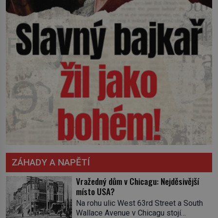
ZÁHADY A NAPĚTÍ
Vražedný dům v Chicagu: Nejděsivější
místo USA?
Na rohu ulic West 63rd Street a South
Wallace Avenue v Chicagu stojí