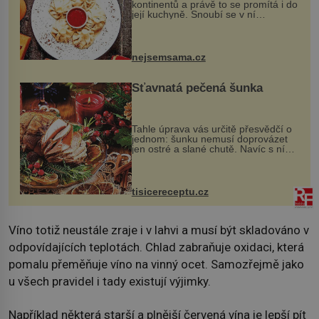
kontinentů a právě to se promítá i do
její kuchyně. Snoubí se v ní
evropské a asijské chutě a díky tomu
vznikají rozmanité a chuťově bohaté
pokrmy, které rozhodně st...
nejsemsama.cz
Šťavnatá pečená šunka
Tahle úprava vás určitě přesvědčí o
jednom: šunku nemusí doprovázet
jen ostré a slané chutě. Navíc s ní
nakrmíte poměrně hodně hladových
krků. Ingredience sádlo 3 kg šunky
vcelku 3 stroužky česneku hl...
tisicereceptu.cz
Víno totiž neustále zraje i v lahvi a musí být skladováno v
odpovídajících teplotách. Chlad zabraňuje oxidaci, která
pomalu přeměňuje víno na vinný ocet. Samozřejmě jako
u všech pravidel i tady existují výjimky.
Například některá starší a plnější červená vína je lepší pít