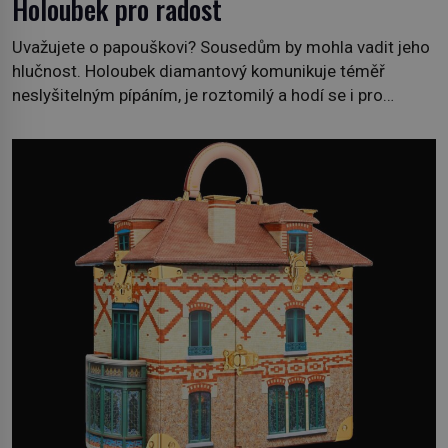
Holoubek pro radost
Uvažujete o papouškovi? Sousedům by mohla vadit jeho
hlučnost. Holoubek diamantový komunikuje téměř
neslyšitelným pípáním, je roztomilý a hodí se i pro
chovatele začátečníky. Jedná se o nenáročného
klidného ptáčka, který většinu dne jen posedává. Hodně
času tráví na zemi, kde sbírá zbytky semínek Jeho
domovinou je prakticky celá Austrálie s výjimkou
pobřežní oblasti. […]