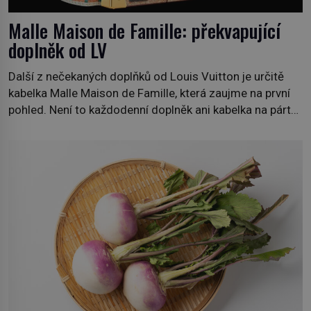
Malle Maison de Famille: překvapující
doplněk od LV
Další z nečekaných doplňků od Louis Vuitton je určitě
kabelka Malle Maison de Famille, která zaujme na první
pohled. Není to každodenní doplněk ani kabelka na párty,
ale symbol tradice a bohaté historie značky. Jde o poctu
Nicolase Ghesquièra rodinnému sídlu Vuittonů na
adrese 18 Rue Louis Vuitton, které bylo postaveno v
roce 1869. […]