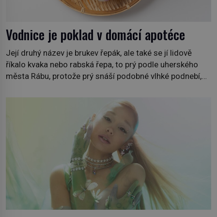
Vodnice je poklad v domácí apotéce
Její druhý název je brukev řepák, ale také se jí lidově
říkalo kvaka nebo rabská řepa, to prý podle uherského
města Rábu, protože prý snáší podobné vlhké podnebí,
jako je tam. Určitě jste se s ní už setkali, třeba na trzích,
někdy i v obchodech. Její bulvy jsou bílé, nahoře někdy
fialové a chutí […]