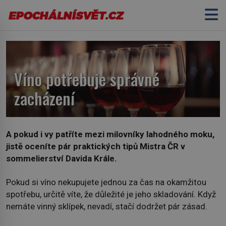
Víno potřebuje správné
zacházení
A pokud i vy patříte mezi milovníky lahodného moku,
jistě oceníte pár praktických tipů Mistra ČR v
sommelierství Davida Krále.
Pokud si víno nekupujete jednou za čas na okamžitou
spotřebu, určitě víte, že důležité je jeho skladování. Když
nemáte vinný sklípek, nevadí, stačí dodržet pár zásad.