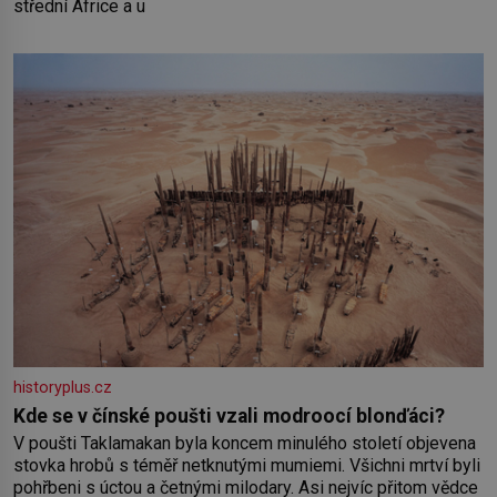
střední Africe a u
historyplus.cz
Kde se v čínské poušti vzali modroocí blonďáci?
V poušti Taklamakan byla koncem minulého století objevena
stovka hrobů s téměř netknutými mumiemi. Všichni mrtví byli
pohřbeni s úctou a četnými milodary. Asi nejvíc přitom vědce