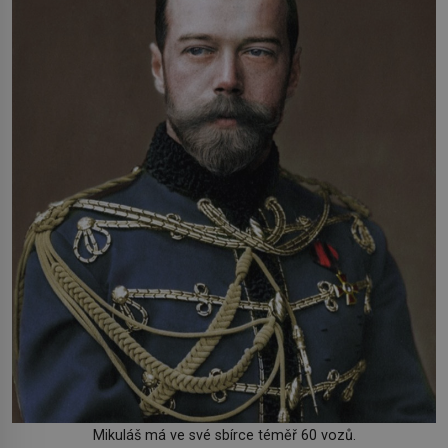
Mikuláš má ve své sbírce téměř 60 vozů.