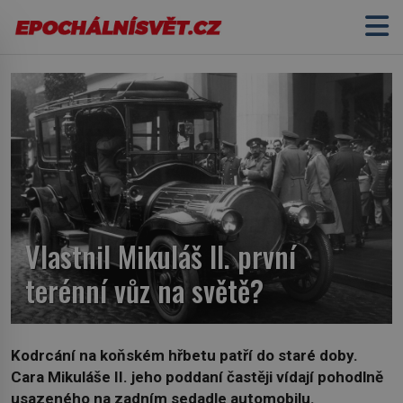
Vlastnil Mikuláš II. první
terénní vůz na světě?
Kodrcání na koňském hřbetu patří do staré doby.
Cara Mikuláše II. jeho poddaní častěji vídají pohodlně
usazeného na zadním sedadle automobilu.