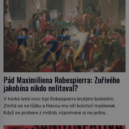
Pád Maximiliena Robespierra: Zuřivého
jakobína nikdo nelitoval?
V horké letní noci trpí Robespierre krutými bolestmi.
Zmítá se na lůžku a hlavou mu víří kolotoč myšlenek.
Když se probere z mdlob, vzpomene si na jednu
z pařížských jasnovidek, kterou před lety navštívil.
Prorokovala mu tragický osud. Tehdy se jí vysmál.