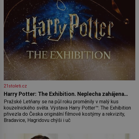
21stoleti.cz
Harry Potter: The Exhibition. Neplecha zahájena…
Pražské Letňany se na půl roku proměnily v malý kus
kouzelnického světa. Výstava Harry Potter™: The Exhibition
přivezla do Česka originální filmové kostýmy a rekvizity,
Bradavice, Hagridovu chýši i uč