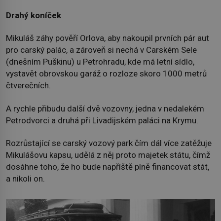
Drahý koníček
Mikuláš záhy pověří Orlova, aby nakoupil prvních pár aut
pro carský palác, a zároveň si nechá v Carském Sele
(dnešním Puškinu) u Petrohradu, kde má letní sídlo,
vystavět obrovskou garáž o rozloze skoro 1000 metrů
čtverečních.
A rychle přibudu další dvě vozovny, jedna v nedalekém
Petrodvorci a druhá při Livadijském paláci na Krymu.
Rozrůstající se carský vozový park čím dál více zatěžuje
Mikulášovu kapsu, udělá z něj proto majetek státu, čímž
dosáhne toho, že ho bude napříště plně financovat stát,
a nikoli on.