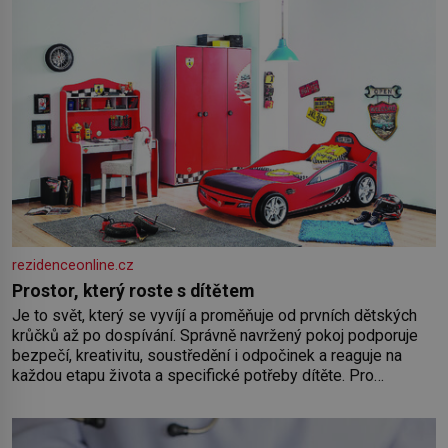
rezidenceonline.cz
Prostor, který roste s dítětem
Je to svět, který se vyvíjí a proměňuje od prvních dětských
krůčků až po dospívání. Správně navržený pokoj podporuje
bezpečí, kreativitu, soustředění i odpočinek a reaguje na
každou etapu života a specifické potřeby dítěte. Pro
nejmenší je klíčová jednoduchost, měkkost a bezpečí, proto
by pokoj miminka měl působit především klidně a útulně.
Předškolní věk je