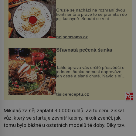
Gruzie se nachází na rozhraní dvou
kontinentů a právě to se promítá i do
její kuchyně. Snoubí se v ní
evropské a asijské chutě a díky tomu
vznikají rozmanité a chuťově bohaté
pokrmy, které rozhodně st...
nejsemsama.cz
Šťavnatá pečená šunka
Tahle úprava vás určitě přesvědčí o
jednom: šunku nemusí doprovázet
jen ostré a slané chutě. Navíc s ní
nakrmíte poměrně hodně hladových
krků. Ingredience sádlo 3 kg šunky
vcelku 3 stroužky česneku hl...
tisicereceptu.cz
Mikuláš za něj zaplatil 30 000 rublů. Za tu cenu získal
vůz, který se startuje zevnitř kabiny, nikoli zvenčí, jak
tomu bylo běžné u ostatních modelů té doby. Díky tzv.