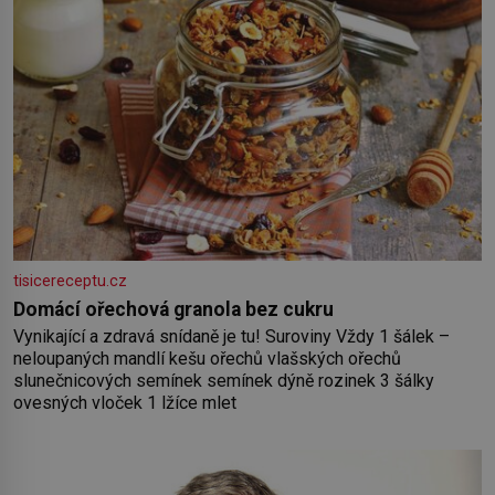
tisicereceptu.cz
Domácí ořechová granola bez cukru
Vynikající a zdravá snídaně je tu! Suroviny Vždy 1 šálek –
neloupaných mandlí kešu ořechů vlašských ořechů
slunečnicových semínek semínek dýně rozinek 3 šálky
ovesných vloček 1 lžíce mlet