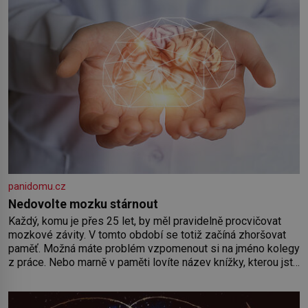
panidomu.cz
Nedovolte mozku stárnout
Každý, komu je přes 25 let, by měl pravidelně procvičovat
mozkové závity. V tomto období se totiž začíná zhoršovat
paměť. Možná máte problém vzpomenout si na jméno kolegy
z práce. Nebo marně v paměti lovíte název knížky, kterou jste
nedávno přečetli. Je to opravdu tak, s věkem jako kdyby se
paměť rozhodla stávkovat. Cvičte