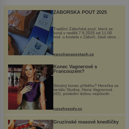
ZÁBOŘSKÁ POUŤ 2025
Tradiční Zábořská pouť, která se
koná v neděli 7.9.2025 od 11:00
hod. u kostela v Záboří, části obce
Kly u Mělníka. V programu naleznete
komentovanou prohlídku kostela,
dobovou hudbu, řemesla, atrakce...
epochanacestach.cz
Konec Vagnerové s
Francouzem?
Smutný konec příběhu? Herečka ze
seriálu Studna, Hana Vagnerová
(42), poslední dobou nepůsobí
nejšťastněji. Ačkoli časy její anorexie
jsou už dávno pryč a opět se pyšnila
ženskými křivkami, najednou s...
nasehvezdy.cz
Gruzínské masové knedlíčky