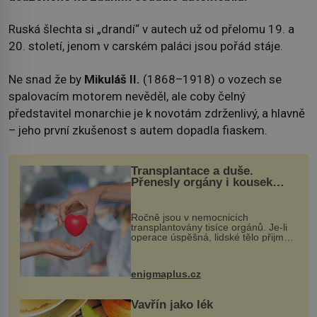
Ruská šlechta si „drandí“ v autech už od přelomu 19. a
20. století, jenom v carském paláci jsou pořád stáje.
Ne snad že by
Mikuláš II.
(1868–1918) o vozech se
spalovacím motorem nevěděl, ale coby čelný
představitel monarchie je k novotám zdrženlivý, a hlavně
– jeho první zkušenost s autem dopadla fiaskem.
Transplantace a duše.
Přenesly orgány i kousek
osobnosti dárce?
Ročně jsou v nemocnicích
transplantovány tisíce orgánů. Je-li
operace úspěšná, lidské tělo přijme
darovaný orgán za své a pacient
může vést plnohodnotný život. Ale co
když při transplantaci nepřijímám...
enigmaplus.cz
Vavřín jako lék