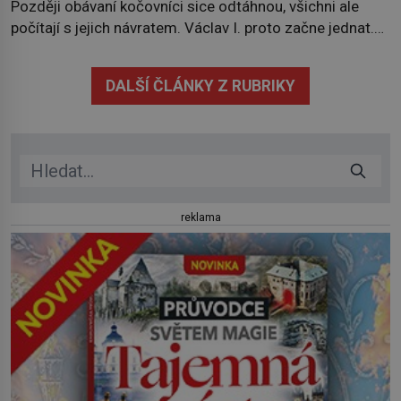
Později obávaní kočovníci sice odtáhnou, všichni ale
počítají s jejich návratem. Václav I. proto začne jednat.
Na další případné řádění barbarů z východu se chce
pečlivě připravit! Český král Václav I. (1205–1253)
DALŠÍ ČLÁNKY Z RUBRIKY
přijme opatření, která mají posílit obranu jeho království.
Zajistit hodlá především severní hranici. Na […]
reklama