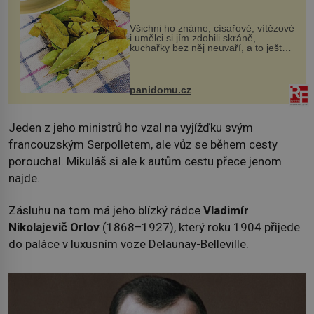
Všichni ho známe, císařové, vítězové
i umělci si jím zdobili skráně,
kuchařky bez něj neuvaří, a to ještě
nevíte, že bobkový list může výrazně
zmírnit některé naše neduhy.
Obsahuje v malém množství ně...
panidomu.cz
Jeden z jeho ministrů ho vzal na vyjížďku svým
francouzským Serpolletem, ale vůz se během cesty
porouchal. Mikuláš si ale k autům cestu přece jenom
najde.
Zásluhu na tom má jeho blízký rádce
Vladimír
Nikolajevič Orlov
(1868–1927), který roku 1904 přijede
do paláce v luxusním voze Delaunay-Belleville.