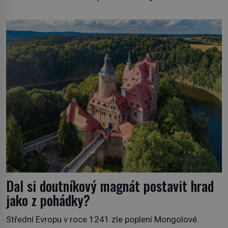
vypůjčeného“, její matka jí věnuje jedinečný šperk ze své
soukromé kolekce – diamantovou tiáru královny Marie.
„Je to ošklivá špičatá tiára,“ zhodnotil klenot britský
politik Sir Henry Channon (1897–1958), když si […]
Dal si doutníkový magnát postavit hrad
jako z pohádky?
Střední Evropu v roce 1241 zle poplení Mongolové.