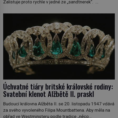
Zalistuje proto rychle v jedné ze „sandtnerek“.
„Zaplaťpánbůh, že už nemusíme chodit s lístky,“
povzdechne si směrem ke služce, kterou má v kuchyni k
ruce. Ještě v prvních letech nové republiky fungoval kvůli
nedostatku zboží přídělový systém. […]
Úchvatné tiáry britské královské rodiny:
Svatební klenot Alžbětě II. praskl
Budoucí královna Alžběta II. se 20. listopadu 1947 vdává
za svého vyvoleného Filipa Mountbattena. Aby měla na
obřad ve Westminsteru podle tradice „něco