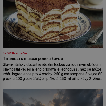
nejsemsama.cz
Tiramisu s mascarpone a kávou
Slavný italský dezert je ideální tečkou za rodinným obědem i
slavnostní večeří a jeho příprava je jednodušší, než se může
zdát. Ingredience pro 4 osoby: 250 g mascarpone 3 vejce 80
g cukru 200 g cukrářských piškotů 250 ml silné kávy 2 lžíce
amaretta kakao na posypání Postup: Oddělte žloutky od
bílků. Žloutky vyšlehejte s cukrem do světlé pěny a postupně
do nich vmíchejte mascarpone, aby vznikl hladký