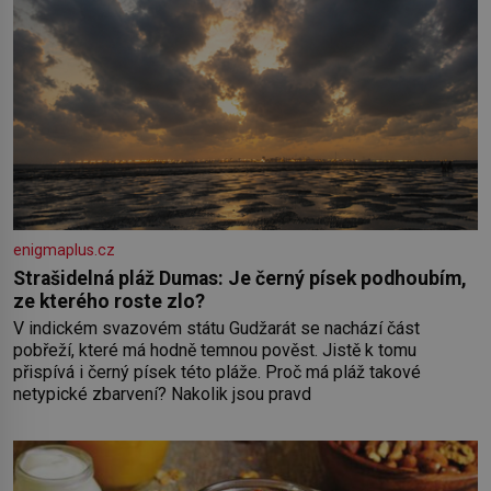
enigmaplus.cz
Strašidelná pláž Dumas: Je černý písek podhoubím,
ze kterého roste zlo?
V indickém svazovém státu Gudžarát se nachází část
pobřeží, které má hodně temnou pověst. Jistě k tomu
přispívá i černý písek této pláže. Proč má pláž takové
netypické zbarvení? Nakolik jsou pravd