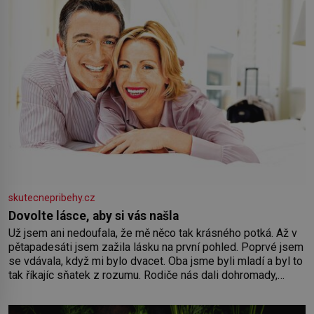
skutecnepribehy.cz
Dovolte lásce, aby si vás našla
Už jsem ani nedoufala, že mě něco tak krásného potká. Až v
pětapadesáti jsem zažila lásku na první pohled. Poprvé jsem
se vdávala, když mi bylo dvacet. Oba jsme byli mladí a byl to
tak říkajíc sňatek z rozumu. Rodiče nás dali dohromady,
Toník byl dobře zaopatřený mladý muž. Manželství nám
oběma moc nesvědčilo, brzy jsme zjistili, že