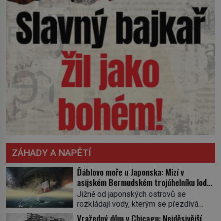
ZÁHADY A NAPĚTÍ
Ďáblovo moře u Japonska: Mizí v
asijském Bermudském trojúhelníku lodě
ve spárech neznámé síly?
Jižně od japonských ostrovů se
rozkládají vody, kterým se přezdívá
Ďáblovo moře. Vypráví se o lodích
Vražedný dům v Chicagu: Nejděsivější