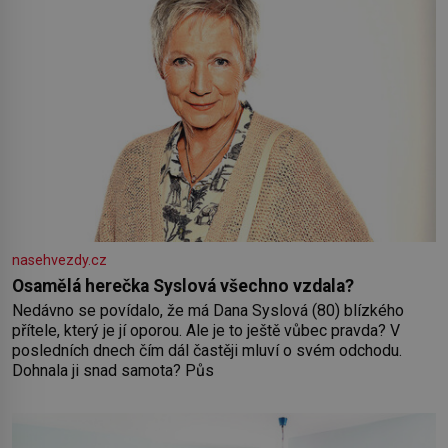
nasehvezdy.cz
Osamělá herečka Syslová všechno vzdala?
Nedávno se povídalo, že má Dana Syslová (80) blízkého
přítele, který je jí oporou. Ale je to ještě vůbec pravda? V
posledních dnech čím dál častěji mluví o svém odchodu.
Dohnala ji snad samota? Půs