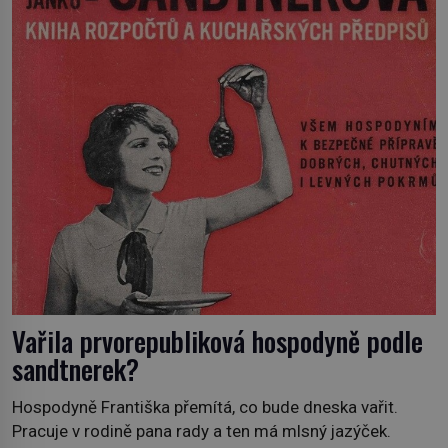
„Robespierre to dotáhne hodně daleko,“ prohlásil o něm
jiný významný francouzský revolucionář, Honoré de
Mirabeau […]
Vařila prvorepubliková hospodyně podle
sandtnerek?
Hospodyně Františka přemítá, co bude dneska vařit.
Pracuje v rodině pana rady a ten má mlsný jazýček.