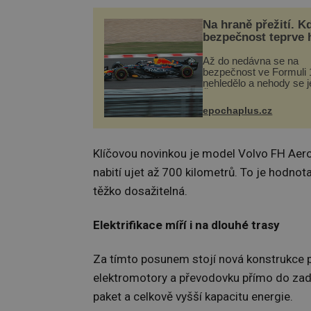
Na hraně přežití. K
bezpečnost teprve 
Až do nedávna se na
bezpečnost ve Formuli 1
nehledělo a nehody se je
Řada pilotů to poznala n
kůži, často s trvalými 
epochaplus.cz
nebo bohužel i ztrátou ž
Dnes nepochopiteln...
Klíčovou novinkou je model Volvo FH Aero
nabití ujet až 700 kilometrů. To je hodnot
těžko dosažitelná.
Elektrifikace míří i na dlouhé trasy
Za tímto posunem stojí nová konstrukce po
elektromotory a převodovku přímo do zadní
paket a celkově vyšší kapacitu energie.