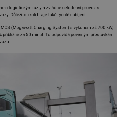
ezi logistickými uzly a zvládne celodenní provoz s
zy. Důležitou roli hraje také rychlé nabíjení.
rd MCS (Megawatt Charging System) s výkonem až 700 kW,
 % přibližně za 50 minut. To odpovídá povinným přestávkám
ovozu.