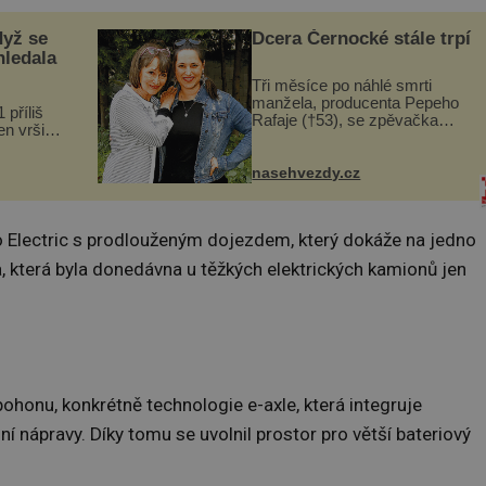
dyž se
Dcera Černocké stále trpí
hledala
Tři měsíce po náhlé smrti
manžela, producenta Pepeho
 příliš
Rafaje (†53), se zpěvačka
n vršily.
Barbora Vaculíková (45), dcera
a vlastní
Petry Černocké (75), poprvé
následky
ozvala veřejnosti. Na sociální
nasehvezdy.cz
ivota.
síti sdílela, že se snaží fung...
 Electric s prodlouženým dojezdem, který dokáže na jedno
a, která byla donedávna u těžkých elektrických kamionů jen
honu, konkrétně technologie e-axle, která integruje
 nápravy. Díky tomu se uvolnil prostor pro větší bateriový