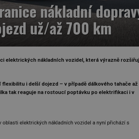
ranice nákladní dopravy
ojezd už/až 700 km
i elektrických nákladních vozidel, která výrazně rozšiřu
flexibilitu i delší dojezd – v případě dálkového tahače až
ka tak reaguje na rostoucí poptávku po elektrifikaci i v
 oblasti elektrických nákladních vozidel a nyní přichází s