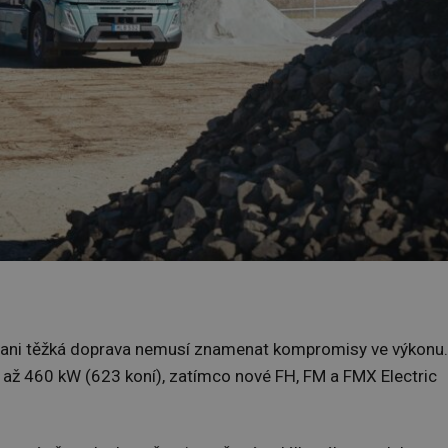
že ani těžká doprava nemusí znamenat kompromisy ve výkonu.
 až 460 kW (623 koní), zatímco nové FH, FM a FMX Electric