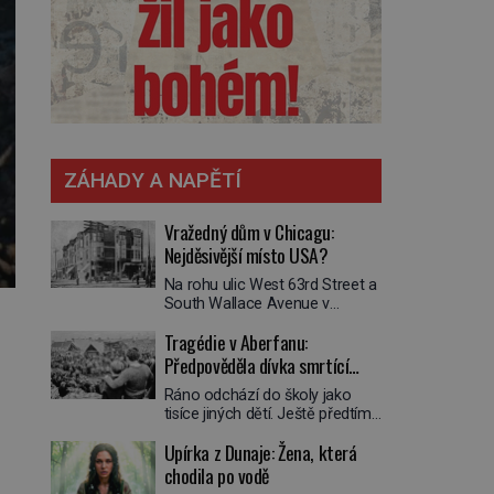
ZÁHADY A NAPĚTÍ
Vražedný dům v Chicagu:
Nejděsivější místo USA?
Na rohu ulic West 63rd Street a
South Wallace Avenue v
Chicagu stojí nenápadná pošta.
Tragédie v Aberfanu:
Nemá žádný speciální nápis ani
pamětní desku. A přesto prý
Předpověděla dívka smrtící
místní zaměstnanci neradi
sesuv půdy?
Ráno odchází do školy jako
chodí do sklepa. Právě tady
tisíce jiných dětí. Ještě předtím
totiž sídlil sériový vrah H. H.
se ale svěří matce s podivným
Holmes a také
Upírka z Dunaje: Žena, která
snem. Ve škole, kterou dobře
nejpropracovanější past na lidi
zná, tentokrát nevidí budovu ani
chodila po vodě
v dějinách americké
spolužáky. Místo nich se před ní
kriminalistiky. Herman Webster