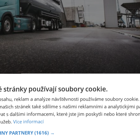
 stránky používají soubory cookie.
obsahu, reklam a analýze návštěvnosti používáme soubory cookie.
ašich stránek také sdílíme s našimi reklamními a analytickými par
 také modernizované verze řad FH, FM a FMX Electric, které
 s dalšími informacemi, které jste jim poskytli nebo které shro
bnictví nebo komunální služby.
služeb.
Více informací
HNY PARTNERY
(1616) →
tí
Dveře MASTER – pro