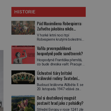
HISTORIE
Pád Maximiliena Robespierra:
Zuřivého jakobína nikdo
nelitoval?
V horké letní noci trpí
Robespierre krutými bolestmi.
Zmítá se na lůžku a hlavou mu
Vařila prvorepubliková
víří kolotoč myšlenek. Když se
probere z mdlob, vzpomene si
hospodyně podle sandtnerek?
na jednu z pařížských
Hospodyně Františka přemítá,
jasnovidek, kterou před lety
co bude dneska vařit. Pracuje v
navštívil. Prorokovala mu
rodině pana rady a ten má
tragický osud. Tehdy se jí
Úchvatné tiáry britské
mlsný jazýček. Zalistuje proto
vysmál. „Robespierre to
rychle v jedné ze „sandtnerek“.
královské rodiny: Svatební
dotáhne hodně daleko,“
„Zaplaťpánbůh, že už
prohlásil o něm jiný významný
klenot Alžbětě II. praskl
Budoucí královna Alžběta II. se
nemusíme chodit s lístky,“
francouzský revolucionář,
20. listopadu 1947 vdává za
povzdechne si směrem ke
Honoré de Mirabeau […]
svého vyvoleného Filipa
služce, kterou má v kuchyni k
Dal si doutníkový magnát
Mountbattena. Aby měla na
ruce. Ještě v prvních letech
obřad ve Westminsteru podle
postavit hrad jako z pohádky?
nové republiky fungoval kvůli
tradice „něco vypůjčeného“, její
nedostatku zboží přídělový
Střední Evropu v roce 1241 zle
matka jí věnuje jedinečný šperk
systém. […]