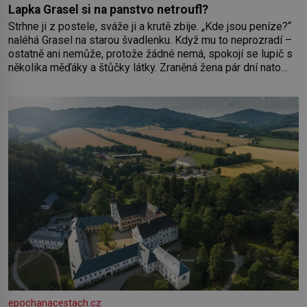
Lapka Grasel si na panstvo netroufl?
Strhne ji z postele, sváže ji a krutě zbije. „Kde jsou peníze?“
naléhá Grasel na starou švadlenku. Když mu to neprozradí –
ostatně ani nemůže, protože žádné nemá, spokojí se lupič s
několika měďáky a štůčky látky. Zraněná žena pár dní nato
umírá. Je to muž nebývale krutý. Jeho činy budí hrůzu ještě
dlouho po jeho smrti
epochanacestach.cz