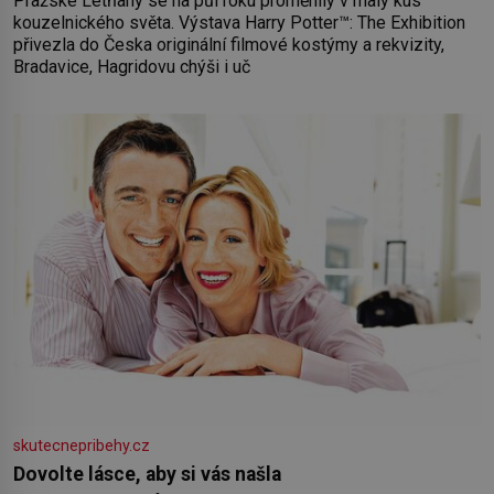
Pražské Letňany se na půl roku proměnily v malý kus
kouzelnického světa. Výstava Harry Potter™: The Exhibition
přivezla do Česka originální filmové kostýmy a rekvizity,
Bradavice, Hagridovu chýši i uč
skutecnepribehy.cz
Dovolte lásce, aby si vás našla