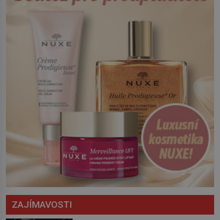
Český král Václav I. (1205–1253) přijme
opatření, která mají posílit obranu jeho
království. Zajistit hodlá především
severní hranici. Na […]
ZAJÍMAVOSTI