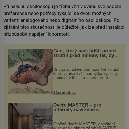
Při nákupu osciloskopu je třeba vzít v úvahu své osobní
preference nebo potřeby týkající se dvou možných
variant: analogového nebo digitálního osciloskopu. Po
zjištění této skutečnosti je důležité, jak lze před instalací
přizpůsobit napájení laboratoři.
Gen, který naši lidští předci
ztratili před miliony let, by
mohl pomoci s léčbou
„nemoci králů“
Dna je zánětlivé onemocnění kloubů,
které vzniká kvůli nadbytku kyseliny
močové v těle. Ta se ve formě
krystalků ukládá v blízkosti kloubů,
nejčastěji přitom postihuje palce na
nohou, a způsobuje bole...
21stoleti.cz
Dveře MASTER – pro
interiéry navržené s
rozumem i vášní!
Otočné dveře MASTER, opláštění
kůže antik, skrytá zárubeň AKTIVE