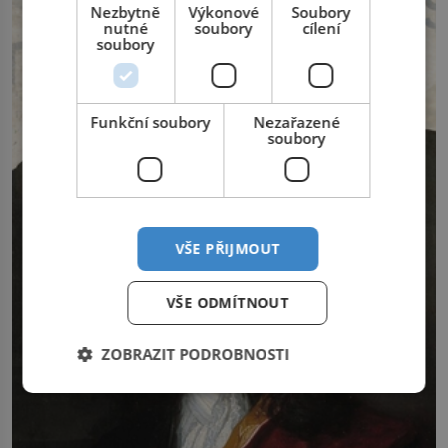
fabriky první modely s Kearnsovým
Nezbytně
Výkonové
Soubory
zlepšovákem. Začíná spor, kterému
nutné
soubory
cílení
génius obětuje vše – čas, rodinu i sám
soubory
sebe. Američan Robert William Kearns
(1927–2005), který během vlastní
svatby přijde […]
Funkční soubory
Nezařazené
soubory
VŠE PŘIJMOUT
VŠE ODMÍTNOUT
ZOBRAZIT PODROBNOSTI