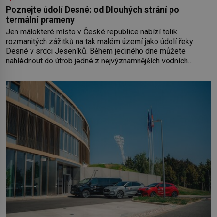
Poznejte údolí Desné: od Dlouhých strání po
termální prameny
Jen málokteré místo v České republice nabízí tolik
rozmanitých zážitků na tak malém území jako údolí řeky
Desné v srdci Jeseníků. Během jediného dne můžete
nahlédnout do útrob jedné z nejvýznamnějších vodních
elektráren v Evropě, vydat se na horské hřebeny, projet se na
koloběžce a den zakončit poznáváním památek ve Velkých
Losinách nebo v termálním