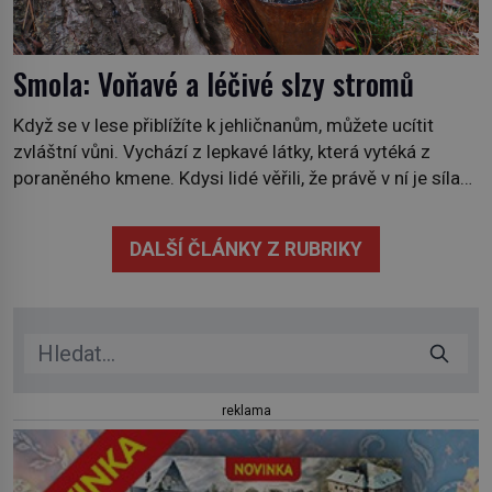
Smola: Voňavé a léčivé slzy stromů
Když se v lese přiblížíte k jehličnanům, můžete ucítit
zvláštní vůni. Vychází z lepkavé látky, která vytéká z
poraněného kmene. Kdysi lidé věřili, že právě v ní je síla
stromu. Smola také patří k nejstarším surovinám, s nimiž
lidstvo pracovalo. Chrání strom před infekcí, hmyzem a
DALŠÍ ČLÁNKY Z RUBRIKY
vysycháním. Dá se říct, že je to přírodní […]
reklama