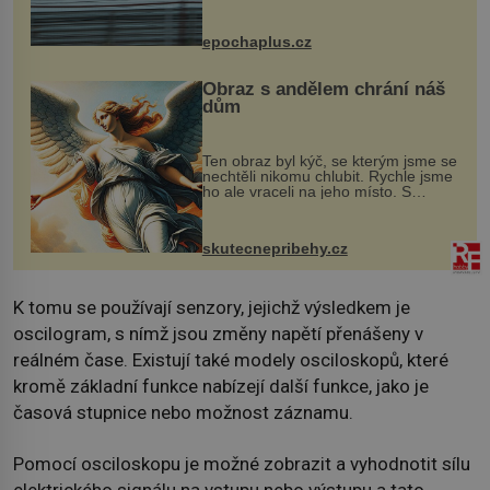
na vlastní kůži, často s trvalými
následky nebo bohužel i ztrátou
života. Dnes nepochopiteln...
epochaplus.cz
Obraz s andělem chrání náš
dům
Ten obraz byl kýč, se kterým jsme se
nechtěli nikomu chlubit. Rychle jsme
ho ale vraceli na jeho místo. S
manželem Vaškem jsme si pořídili
chaloupku, takový domek na severu
Čech, kde jsme si naplánova...
skutecnepribehy.cz
K tomu se používají senzory, jejichž výsledkem je
oscilogram, s nímž jsou změny napětí přenášeny v
reálném čase. Existují také modely osciloskopů, které
kromě základní funkce nabízejí další funkce, jako je
časová stupnice nebo možnost záznamu.
Pomocí osciloskopu je možné zobrazit a vyhodnotit sílu
elektrického signálu na vstupu nebo výstupu a tato