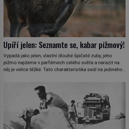
Upíří jelen: Seznamte se, kabar pižmový!
Vypadá jako jelen, vlastní dlouhé špičaté zuby, jeho
pižmo najdeme v parfémech celého světa a narazit na
něj je velice těžké. Tato charakteristika sedí na jediného
zástupce zvířecí říše – kabara pižmového. V Evropě ho
jako první popíše švédský botanik Carl Linné (1707–
1778), jenže v Asii o něm ví už celá staletí. Zvíře
připomíná jelena, v kohoutku dosahuje […]