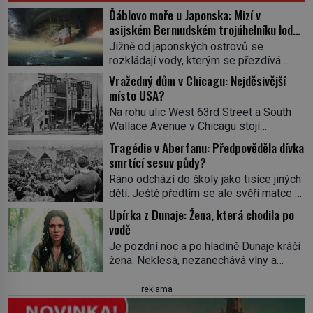
Ďáblovo moře u Japonska: Mizí v
asijském Bermudském trojúhelníku lodě
ve spárech neznámé síly?
Jižně od japonských ostrovů se
rozkládají vody, kterým se přezdívá
Ďáblovo moře. Vypráví se o lodích
Vražedný dům v Chicagu: Nejděsivější
mizejících beze stopy, podivných
místo USA?
světlech, zrádných proudech i mořských
Na rohu ulic West 63rd Street a South
dracích, kteří měli tyto končiny střežit už
Wallace Avenue v Chicagu stojí
v dávných legendách. Je tichomořský
nenápadná pošta. Nemá žádný speciální
Dračí trojúhelník skutečně prokletým
Tragédie v Aberfanu: Předpověděla dívka
nápis ani pamětní desku. A přesto prý
místem, nebo se zde jen nebezpečná
smrtící sesuv půdy?
místní zaměstnanci neradi chodí do
příroda proměnila v jednu z
Ráno odchází do školy jako tisíce jiných
sklepa. Právě tady totiž sídlil sériový
nejpůsobivějších námořních záhad? […]
dětí. Ještě předtím se ale svěří matce s
vrah H. H. Holmes a také
podivným snem. Ve škole, kterou dobře
nejpropracovanější past na lidi
Upírka z Dunaje: Žena, která chodila po
zná, tentokrát nevidí budovu ani
v dějinách americké kriminalistiky.
vodě
spolužáky. Místo nich se před ní tyčí
Herman Webster Mudgett (1861–1896)
Je pozdní noc a po hladině Dunaje kráčí
cosi temného. O několik hodin později je
přijíždí […]
žena. Neklesá, nezanechává vlny a
mrtvá. Mohla devítiletá Zahlédla vlastní
pohybuje se tiše, jako by černá voda
osud? Dne 21. října 1966 se velšská
pod ní byla dlažbou. Muž, který ji z
reklama
vesnice Aberfan […]
břehu pozoruje, ji údajně poznává, jenže