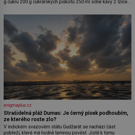
g cukru 200 g cukrářských piškotů 250 ml silné kávy 2 lžíce
amaretta kakao na posypání Postup: Oddělte žloutky od
bílků. Žloutky vyšlehejte s cukrem do světlé pěny a postupně
do nich vmíchejte mascarpone, aby vznikl hladký
enigmaplus.cz
Strašidelná pláž Dumas: Je černý písek podhoubím,
ze kterého roste zlo?
V indickém svazovém státu Gudžarát se nachází část
pobřeží, které má hodně temnou pověst. Jistě k tomu