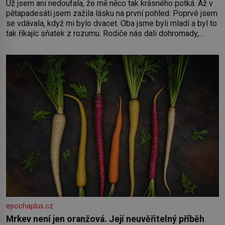
Už jsem ani nedoufala, že mě něco tak krásného potká. Až v
pětapadesáti jsem zažila lásku na první pohled. Poprvé jsem
se vdávala, když mi bylo dvacet. Oba jsme byli mladí a byl to
tak říkajíc sňatek z rozumu. Rodiče nás dali dohromady,
Toník byl dobře zaopatřený mladý muž. Manželství nám
oběma moc nesvědčilo, brzy jsme zjistili, že
epochaplus.cz
Mrkev není jen oranžová. Její neuvěřitelný příběh