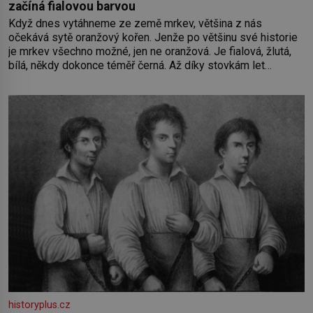
začíná fialovou barvou
Když dnes vytáhneme ze země mrkev, většina z nás
očekává sytě oranžový kořen. Jenže po většinu své historie
je mrkev všechno možné, jen ne oranžová. Je fialová, žlutá,
bílá, někdy dokonce téměř černá. Až díky stovkám let
pečlivého šlechtění se z ní stává zelenina, bez které si
českou zahradu ani nedokážeme představit. Její příběh je
historyplus.cz