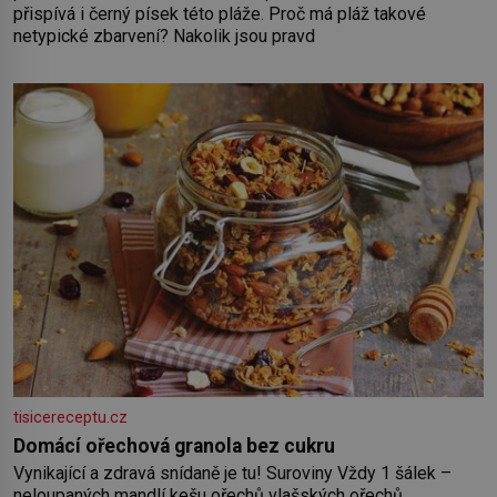
přispívá i černý písek této pláže. Proč má pláž takové
netypické zbarvení? Nakolik jsou pravd
tisicereceptu.cz
Domácí ořechová granola bez cukru
Vynikající a zdravá snídaně je tu! Suroviny Vždy 1 šálek –
neloupaných mandlí kešu ořechů vlašských ořechů