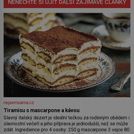
NENECHTE SI UJÍT DALŠÍ ZAJÍMAVÉ ČLÁNKY
nejsemsama.cz
Tiramisu s mascarpone a kávou
Slavný italský dezert je ideální tečkou za rodinným obědem i
slavnostní večeří a jeho příprava je jednodušší, než se může
zdát. Ingredience pro 4 osoby: 250 g mascarpone 3 vejce 80