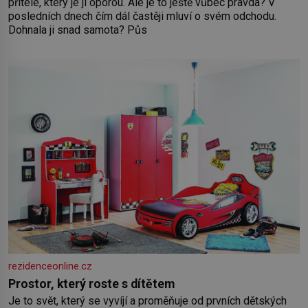
přítele, který je jí oporou. Ale je to ještě vůbec pravda? V
posledních dnech čím dál častěji mluví o svém odchodu.
Dohnala ji snad samota? Půs
rezidenceonline.cz
Prostor, který roste s dítětem
Je to svět, který se vyvíjí a proměňuje od prvních dětských