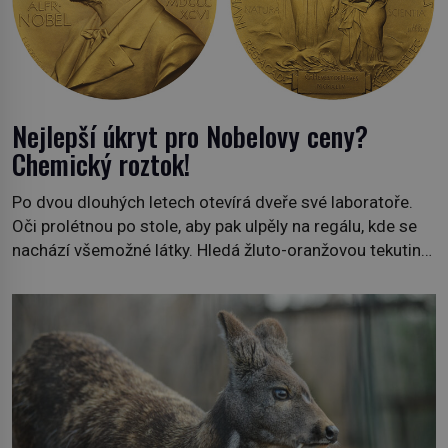
Nejlepší úkryt pro Nobelovy ceny?
Chemický roztok!
Po dvou dlouhých letech otevírá dveře své laboratoře.
Oči prolétnou po stole, aby pak ulpěly na regálu, kde se
nachází všemožné látky. Hledá žluto-oranžovou tekutinu,
jakmile ji zahlédne, nesmírně se mu uleví. Teď může svůj
plán dokončit. Pod termínem aqua regia se skrývá
směs s názvem lučavka královská. Svůj přídomek nemá
pro nic za nic, […]