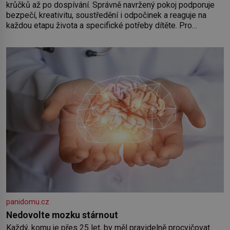
krůčků až po dospívání. Správně navržený pokoj podporuje
bezpečí, kreativitu, soustředění i odpočinek a reaguje na
každou etapu života a specifické potřeby dítěte. Pro
nejmenší je klíčová jednoduchost, měkkost a bezpečí, proto
by pokoj miminka měl působit především klidně a útulně.
Předškolní věk je
panidomu.cz
Nedovolte mozku stárnout
Každý, komu je přes 25 let, by měl pravidelně procvičovat