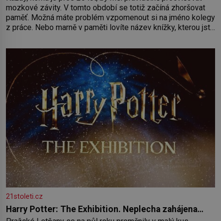
mozkové závity. V tomto období se totiž začíná zhoršovat
paměť. Možná máte problém vzpomenout si na jméno kolegy
z práce. Nebo marně v paměti lovíte název knížky, kterou jste
nedávno přečetli. Je to opravdu tak, s věkem jako kdyby se
paměť rozhodla stávkovat. Cvičte
21stoleti.cz
Harry Potter: The Exhibition. Neplecha zahájena…