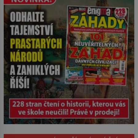
Ruža Vlajna má být v tu chvíli mrtvá celé
století. Vesnice Kisiljevo v
severovýchodním Srbsku má s upíry
nevyřízené účty. […]