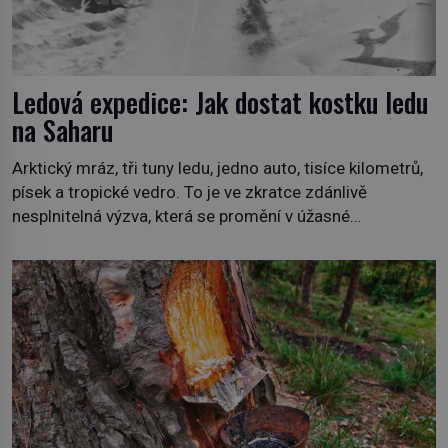
Ledová expedice: Jak dostat kostku ledu
na Saharu
Arktický mráz, tři tuny ledu, jedno auto, tisíce kilometrů,
písek a tropické vedro. To je ve zkratce zdánlivě
nesplnitelná výzva, která se promění v úžasné
dobrodružství a důkaz, že nic není nemožné. Vše začíná
na podzim 1958 jako hec. Rádio Luxembourg přichází s
neobvyklou výzvou. Tomu, kdo dokáže dopravit ze
severního polárního kruhu na […]