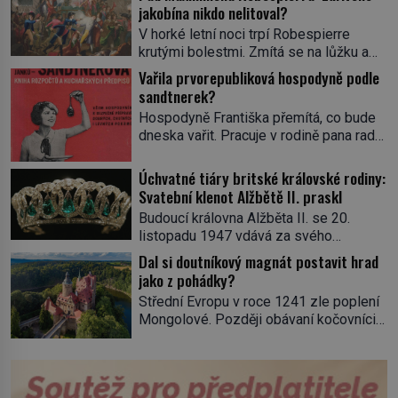
jakobína nikdo nelitoval?
V horké letní noci trpí Robespierre
krutými bolestmi. Zmítá se na lůžku a
hlavou mu víří kolotoč myšlenek. Když
Vařila prvorepubliková hospodyně podle
se probere z mdlob, vzpomene si na
sandtnerek?
jednu z pařížských jasnovidek, kterou
Hospodyně Františka přemítá, co bude
před lety navštívil. Prorokovala mu
dneska vařit. Pracuje v rodině pana rady
tragický osud. Tehdy se jí vysmál.
a ten má mlsný jazýček. Zalistuje proto
„Robespierre to dotáhne hodně daleko,“
rychle v jedné ze „sandtnerek“.
Úchvatné tiáry britské královské rodiny:
prohlásil o něm jiný významný
„Zaplaťpánbůh, že už nemusíme chodit
Svatební klenot Alžbětě II. praskl
francouzský revolucionář, Honoré de
s lístky,“ povzdechne si směrem ke
Mirabeau […]
Budoucí královna Alžběta II. se 20.
služce, kterou má v kuchyni k ruce.
listopadu 1947 vdává za svého
Ještě v prvních letech nové republiky
vyvoleného Filipa Mountbattena. Aby
Dal si doutníkový magnát postavit hrad
fungoval kvůli nedostatku zboží
měla na obřad ve Westminsteru podle
jako z pohádky?
přídělový systém. […]
tradice „něco vypůjčeného“, její matka jí
Střední Evropu v roce 1241 zle poplení
věnuje jedinečný šperk ze své
Mongolové. Později obávaní kočovníci
soukromé kolekce – diamantovou tiáru
sice odtáhnou, všichni ale počítají s
královny Marie. „Je to ošklivá špičatá
jejich návratem. Václav I. proto začne
tiára,“ zhodnotil klenot britský politik Sir
jednat. Na další případné řádění barbarů
Henry Channon (1897–1958), když si […]
z východu se chce pečlivě připravit!