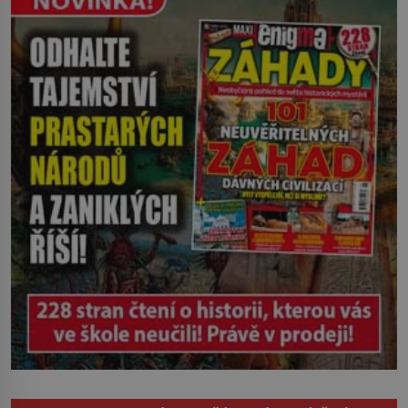
Ruža Vlajna má být v tu chvíli mrtvá celé
století. Vesnice Kisiljevo v
severovýchodním Srbsku má s upíry
nevyřízené účty. […]