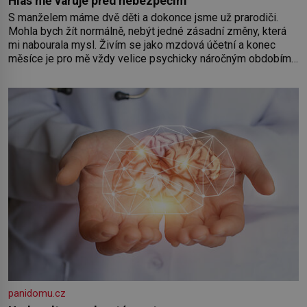
Hlas mě varuje před nebezpečím
S manželem máme dvě děti a dokonce jsme už prarodiči.
Mohla bych žít normálně, nebýt jedné zásadní změny, která
mi nabourala mysl. Živím se jako mzdová účetní a konec
měsíce je pro mě vždy velice psychicky náročným obdobím.
Od té chvíle, co máme vnoučata, mi dcera čím dál častěji volá
o pomoc, co se hlídání týče. Dalo by se
panidomu.cz