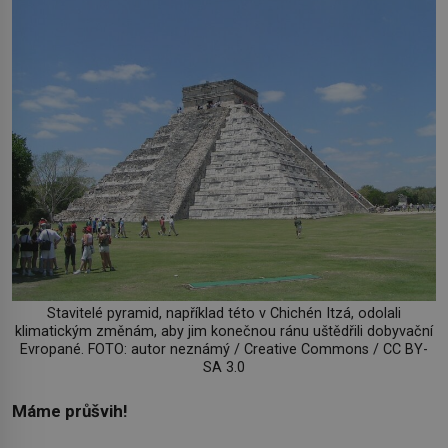
Stavitelé pyramid, například této v Chichén Itzá, odolali
klimatickým změnám, aby jim konečnou ránu uštědřili dobyvační
Evropané. FOTO: autor neznámý / Creative Commons / CC BY-
SA 3.0
Máme průšvih!