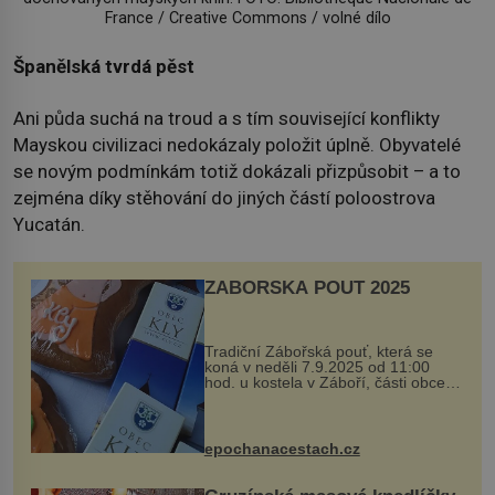
France / Creative Commons / volné dílo
Španělská tvrdá pěst
Ani půda suchá na troud a s tím související konflikty
Mayskou civilizaci nedokázaly položit úplně. Obyvatelé
se novým podmínkám totiž dokázali přizpůsobit – a to
zejména díky stěhování do jiných částí poloostrova
Yucatán.
ZÁBOŘSKÁ POUŤ 2025
Tradiční Zábořská pouť, která se
koná v neděli 7.9.2025 od 11:00
hod. u kostela v Záboří, části obce
Kly u Mělníka. V programu naleznete
komentovanou prohlídku kostela,
dobovou hudbu, řemesla, atrakce...
epochanacestach.cz