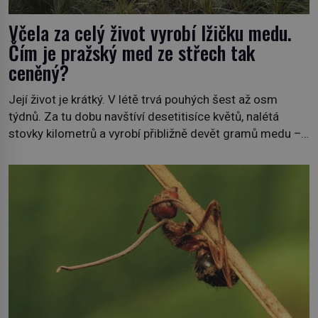
Včela za celý život vyrobí lžičku medu.
Čím je pražský med ze střech tak
ceněný?
Její život je krátký. V létě trvá pouhých šest až osm
týdnů. Za tu dobu navštíví desetitisíce květů, nalétá
stovky kilometrů a vyrobí přibližně devět gramů medu –
zhruba jednu čajovou lžičku. Sama o sobě se může zdát
bezvýznamná. Teprve když se spojí s dalšími desítkami
tisíc příslušnic svého včelstva, vznikne jeden z
nejdokonalejších organismů […]