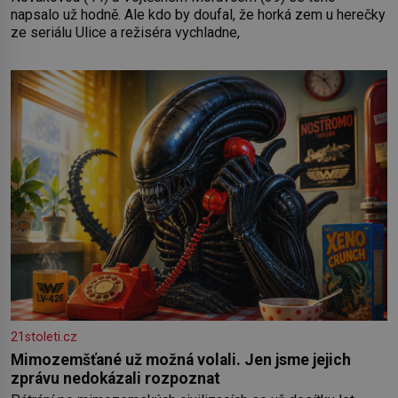
napsalo už hodně. Ale kdo by doufal, že horká zem u herečky
ze seriálu Ulice a režiséra vychladne,
21stoleti.cz
Mimozemšťané už možná volali. Jen jsme jejich
zprávu nedokázali rozpoznat