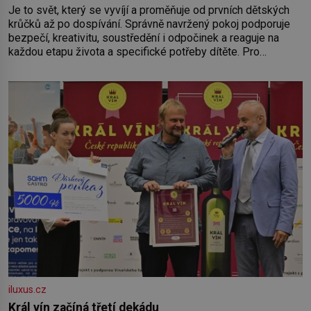
Je to svět, který se vyvíjí a proměňuje od prvních dětských
krůčků až po dospívání. Správně navržený pokoj podporuje
bezpečí, kreativitu, soustředění i odpočinek a reaguje na
každou etapu života a specifické potřeby dítěte. Pro
nejmenší je klíčová jednoduchost, měkkost a bezpečí, proto
by pokoj miminka měl působit především klidně a útulně.
Předškolní věk je
iluxus.cz
Král vín začíná třetí dekádu