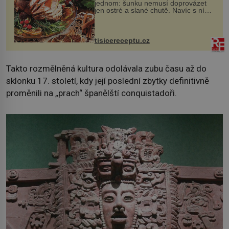
jednom: šunku nemusí doprovázet
jen ostré a slané chutě. Navíc s ní
nakrmíte poměrně hodně hladových
krků. Ingredience sádlo 3 kg šunky
vcelku 3 stroužky česneku hl...
tisicereceptu.cz
Takto rozmělněná kultura odolávala zubu času až do
sklonku 17. století, kdy její poslední zbytky definitivně
proměnili na „prach“ španělští conquistadoři.