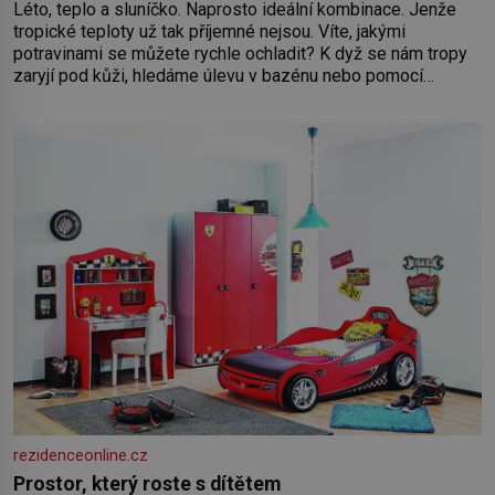
Léto, teplo a sluníčko. Naprosto ideální kombinace. Jenže
tropické teploty už tak příjemné nejsou. Víte, jakými
potravinami se můžete rychle ochladit? K dyž se nám tropy
zaryjí pod kůži, hledáme úlevu v bazénu nebo pomocí
klimatizace. Jenže ne vždycky můžeme být v jejich blízkosti.
Nemusíte však zoufat. Pokud budete mít promyšlený
jídelníček, žadné pařáky si na vás
rezidenceonline.cz
Prostor, který roste s dítětem