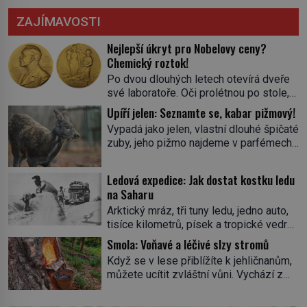
ZAJÍMAVOSTI
Nejlepší úkryt pro Nobelovy ceny?
Chemický roztok!
Po dvou dlouhých letech otevírá dveře
své laboratoře. Oči prolétnou po stole,
aby pak ulpěly na regálu, kde se nachází
Upíří jelen: Seznamte se, kabar pižmový!
všemožné látky. Hledá žluto-oranžovou
Vypadá jako jelen, vlastní dlouhé špičaté
tekutinu, jakmile ji zahlédne, nesmírně
zuby, jeho pižmo najdeme v parfémech
se mu uleví. Teď může svůj plán
celého světa a narazit na něj je velice
dokončit. Pod termínem aqua regia se
těžké. Tato charakteristika sedí na
skrývá směs s názvem lučavka
Ledová expedice: Jak dostat kostku ledu
jediného zástupce zvířecí říše – kabara
královská. Svůj přídomek nemá pro nic
na Saharu
pižmového. V Evropě ho jako první
za nic, […]
Arktický mráz, tři tuny ledu, jedno auto,
popíše švédský botanik Carl Linné
tisíce kilometrů, písek a tropické vedro.
(1707–1778), jenže v Asii o něm ví už
To je ve zkratce zdánlivě nesplnitelná
celá staletí. Zvíře připomíná jelena,
Smola: Voňavé a léčivé slzy stromů
výzva, která se promění v úžasné
v kohoutku dosahuje […]
Když se v lese přiblížíte k jehličnanům,
dobrodružství a důkaz, že nic není
můžete ucítit zvláštní vůni. Vychází z
nemožné. Vše začíná na podzim 1958
lepkavé látky, která vytéká z
jako hec. Rádio Luxembourg přichází s
poraněného kmene. Kdysi lidé věřili, že
neobvyklou výzvou. Tomu, kdo dokáže