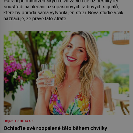
Pátrání po mimozemských civilizacích se už desítky let
soustředí na hledání úzkopásmových rádiových signálů,
které by příroda sama vytvořila jen stěží. Nová studie však
naznačuje, že právě tato strate
nejsemsama.cz
Ochlaďte své rozpálené tělo během chvilky