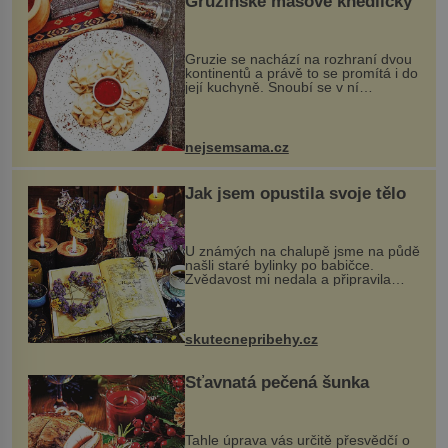
Gruzínské masové knedlíčky
Gruzie se nachází na rozhraní dvou
kontinentů a právě to se promítá i do
její kuchyně. Snoubí se v ní
evropské a asijské chutě a díky tomu
vznikají rozmanité a chuťově bohaté
pokrmy, které rozhodně st...
nejsemsama.cz
Jak jsem opustila svoje tělo
U známých na chalupě jsme na půdě
našli staré bylinky po babičce.
Zvědavost mi nedala a připravila
jsem si z nich lektvar… Zimní pobyt
na chalupě se pro mě vlastní vinou
změnil v děsivý zážitek, na kt...
skutecnepribehy.cz
Šťavnatá pečená šunka
Tahle úprava vás určitě přesvědčí o