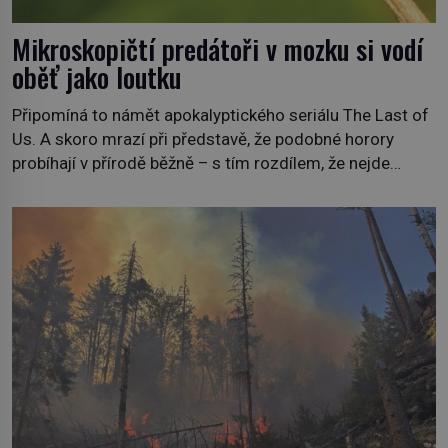
Mikroskopičtí predátoři v mozku si vodí
oběť jako loutku
Připomíná to námět apokalyptického seriálu The Last of
Us. A skoro mrazí při představě, že podobné horory
probíhají v přírodě běžně – s tím rozdílem, že nejde
pouze o infekce parazitickou houbou a že predátor
dokáže ovládat jen vývojově nesrovnatelně jednodušší
živočichy, než je člověk. Najít skutečné zombie není nic
nemožného ani v naší přírodě. […]