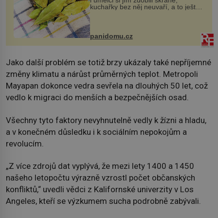
kuchařky bez něj neuvaří, a to ještě
nevíte, že bobkový list může výrazně
zmírnit některé naše neduhy.
Obsahuje v malém množství ně...
panidomu.cz
Jako další problém se totiž brzy ukázaly také nepříjemné
změny klimatu a nárůst průměrných teplot. Metropoli
Mayapan dokonce vedra sevřela na dlouhých 50 let, což
vedlo k migraci do menších a bezpečnějších osad.
Všechny tyto faktory nevyhnutelně vedly k žízni a hladu,
a v konečném důsledku i k sociálním nepokojům a
revolucím.
„Z více zdrojů dat vyplývá, že mezi lety 1400 a 1450
našeho letopočtu výrazně vzrostl počet občanských
konfliktů,“ uvedli vědci z Kalifornské univerzity v Los
Angeles, kteří se výzkumem sucha podrobně zabývali.