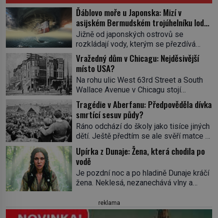
Ďáblovo moře u Japonska: Mizí v
asijském Bermudském trojúhelníku lodě
ve spárech neznámé síly?
Jižně od japonských ostrovů se
rozkládají vody, kterým se přezdívá
Ďáblovo moře. Vypráví se o lodích
Vražedný dům v Chicagu: Nejděsivější
mizejících beze stopy, podivných
místo USA?
světlech, zrádných proudech i mořských
Na rohu ulic West 63rd Street a South
dracích, kteří měli tyto končiny střežit už
Wallace Avenue v Chicagu stojí
v dávných legendách. Je tichomořský
nenápadná pošta. Nemá žádný speciální
Dračí trojúhelník skutečně prokletým
Tragédie v Aberfanu: Předpověděla dívka
nápis ani pamětní desku. A přesto prý
místem, nebo se zde jen nebezpečná
smrtící sesuv půdy?
místní zaměstnanci neradi chodí do
příroda proměnila v jednu z
Ráno odchází do školy jako tisíce jiných
sklepa. Právě tady totiž sídlil sériový
nejpůsobivějších námořních záhad? […]
dětí. Ještě předtím se ale svěří matce s
vrah H. H. Holmes a také
podivným snem. Ve škole, kterou dobře
nejpropracovanější past na lidi
Upírka z Dunaje: Žena, která chodila po
zná, tentokrát nevidí budovu ani
v dějinách americké kriminalistiky.
vodě
spolužáky. Místo nich se před ní tyčí
Herman Webster Mudgett (1861–1896)
Je pozdní noc a po hladině Dunaje kráčí
cosi temného. O několik hodin později je
přijíždí […]
žena. Neklesá, nezanechává vlny a
mrtvá. Mohla devítiletá Zahlédla vlastní
pohybuje se tiše, jako by černá voda
osud? Dne 21. října 1966 se velšská
pod ní byla dlažbou. Muž, který ji z
reklama
vesnice Aberfan […]
břehu pozoruje, ji údajně poznává, jenže