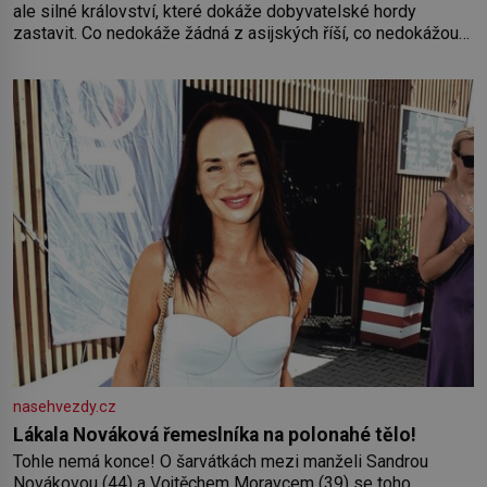
ale silné království, které dokáže dobyvatelské hordy
zastavit. Co nedokáže žádná z asijských říší, co nedokážou
Němci – to dokáže český král. Nebo že by ne? Mongolové
od roku 1223 postupují podél Kaspického a Azovského
moře,
nasehvezdy.cz
Lákala Nováková řemeslníka na polonahé tělo!
Tohle nemá konce! O šarvátkách mezi manželi Sandrou
Novákovou (44) a Vojtěchem Moravcem (39) se toho