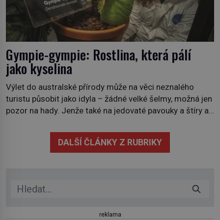
Gympie-gympie: Rostlina, která pálí
jako kyselina
Výlet do australské přírody může na věci neznalého
turistu působit jako idyla – žádné velké šelmy, možná jen
pozor na hady. Jenže také na jedovaté pavouky a štíry a
co už tuší málokdo, i na nenápadný keř se srdčitými listy.
Stačí letmý dotyk a ozve se pronikavá bolest, která
DALŠÍ ČLÁNKY Z RUBRIKY
přetrvává i týdny. Nenápadný tento […]
reklama