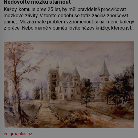
Nedovolte mozku stárnout
Každý, komu je přes 25 let, by měl pravidelně procvičovat
mozkové závity. V tomto období se totiž začíná zhoršovat
paměť. Možná máte problém vzpomenout si na jméno kolegy
z práce. Nebo marně v paměti lovíte název knížky, kterou jste
nedávno přečetli. Je to opravdu tak, s věkem jako kdyby se
paměť rozhodla stávkovat. Cvičte
enigmaplus.cz