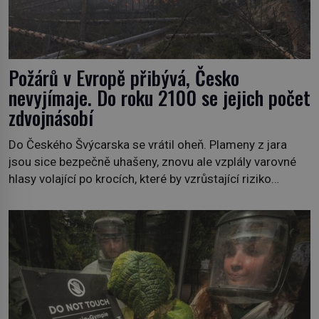
Požárů v Evropě přibývá, Česko
nevyjímaje. Do roku 2100 se jejich počet
zdvojnásobí
Do Českého Švýcarska se vrátil oheň. Plameny z jara
jsou sice bezpečně uhašeny, znovu ale vzplály varovné
hlasy volající po krocích, které by vzrůstající riziko
lesních požárů do budoucna minimalizovaly. Lesní
požáry už nejsou problémem pouze vzdáleného
Středomoří. S oteplujícím se klimatem, vysušenou
krajinou a desetiletími lidských zásahů se z nich stává
nový evropský normál […]