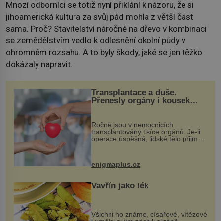
Mnozí odborníci se totiž nyní přiklání k názoru, že si
jihoamerická kultura za svůj pád mohla z větší část
sama. Proč? Stavitelství náročné na dřevo v kombinaci
se zemědělstvím vedlo k odlesnění okolní půdy v
ohromném rozsahu. A to byly škody, jaké se jen těžko
dokázaly napravit.
Transplantace a duše.
Přenesly orgány i kousek
osobnosti dárce?
Ročně jsou v nemocnicích
transplantovány tisíce orgánů. Je-li
operace úspěšná, lidské tělo přijme
darovaný orgán za své a pacient
může vést plnohodnotný život. Ale co
když při transplantaci nepřijímám...
enigmaplus.cz
Vavřín jako lék
Všichni ho známe, císařové, vítězové
i umělci si jím zdobili skráně,