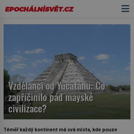
Vzdělanci od Yucatánu: Co
zapříčinilo pád mayské
civilizace?
Téměř každý kontinent má svá místa, kde pouze