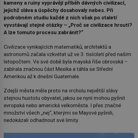
kameny a ruiny vyprávějí příběh dávných civilizací,
jejichž sláva a úspěchy dosahovaly nebes. Při
podrobném studiu každé z nich však po staletí
vyvstávají stejné otázky – „Proč se civilizace hroutí?
A lze tomuto procesu zabránit?“
Civilizace vynikajících matematiků, architektů a
astronomů začala vzkvétat už ve 3. tisíciletí před naším
letopočtem. Ve své době byla mayská říše obrovská –
zabírala značnou část Mexika a táhla se Střední
Amerikou až k dnešní Guatemale.
Zdejší města měla proto na vrcholu největší slávy
stejnou hustotu obyvatel, jakou se nyní mohou pyšnit
evropská nebo americká velkoměsta. I přes značné
množství všech „nej“, kterými se Mayové pyšnili,
nedokázali odhadnout své limity.