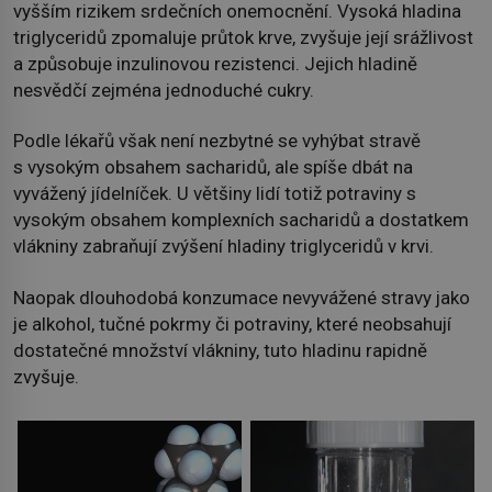
vyšším rizikem srdečních onemocnění. Vysoká hladina
triglyceridů zpomaluje průtok krve, zvyšuje její srážlivost
a způsobuje inzulinovou rezistenci. Jejich hladině
nesvědčí zejména jednoduché cukry.
Podle lékařů však není nezbytné se vyhýbat stravě
s vysokým obsahem sacharidů, ale spíše dbát na
vyvážený jídelníček. U většiny lidí totiž potraviny s
vysokým obsahem komplexních sacharidů a dostatkem
vlákniny zabraňují zvýšení hladiny triglyceridů v krvi.
Naopak dlouhodobá konzumace nevyvážené stravy jako
je alkohol, tučné pokrmy či potraviny, které neobsahují
dostatečné množství vlákniny, tuto hladinu rapidně
zvyšuje.