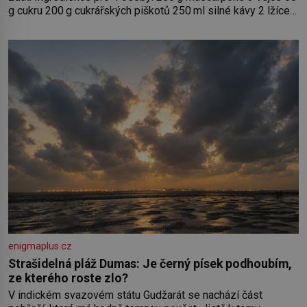
g cukru 200 g cukrářských piškotů 250 ml silné kávy 2 lžíce
amaretta kakao na posypání Postup: Oddělte žloutky od
bílků. Žloutky vyšlehejte s cukrem do světlé pěny a postupně
do nich vmíchejte mascarpone, aby vznikl hladký
enigmaplus.cz
Strašidelná pláž Dumas: Je černý písek podhoubím,
ze kterého roste zlo?
V indickém svazovém státu Gudžarát se nachází část