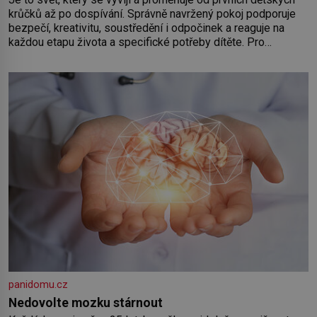
krůčků až po dospívání. Správně navržený pokoj podporuje
bezpečí, kreativitu, soustředění i odpočinek a reaguje na
každou etapu života a specifické potřeby dítěte. Pro
nejmenší je klíčová jednoduchost, měkkost a bezpečí, proto
by pokoj miminka měl působit především klidně a útulně.
Předškolní věk je
panidomu.cz
Nedovolte mozku stárnout