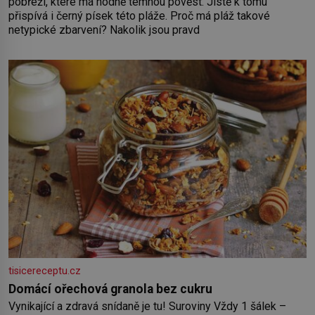
pobřeží, které má hodně temnou pověst. Jistě k tomu
přispívá i černý písek této pláže. Proč má pláž takové
netypické zbarvení? Nakolik jsou pravd
tisicereceptu.cz
Domácí ořechová granola bez cukru
Vynikající a zdravá snídaně je tu! Suroviny Vždy 1 šálek –