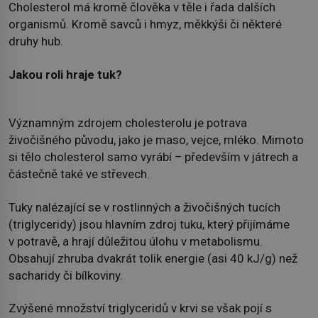
Cholesterol má kromě člověka v těle i řada dalších
organismů. Kromě savců i hmyz, měkkýši či některé
druhy hub.
Jakou roli hraje tuk?
Významným zdrojem cholesterolu je potrava
živočišného původu, jako je maso, vejce, mléko. Mimoto
si tělo cholesterol samo vyrábí – především v játrech a
částečně také ve střevech.
Tuky nalézající se v rostlinných a živočišných tucích
(triglyceridy) jsou hlavním zdroj tuku, který přijímáme
v potravě, a hrají důležitou úlohu v metabolismu.
Obsahují zhruba dvakrát tolik energie (asi 40 kJ/g) než
sacharidy či bílkoviny.
Zvýšené množství triglyceridů v krvi se však pojí s