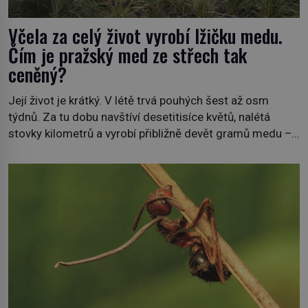
Včela za celý život vyrobí lžičku medu.
Čím je pražský med ze střech tak
ceněný?
Její život je krátký. V létě trvá pouhých šest až osm
týdnů. Za tu dobu navštíví desetitisíce květů, nalétá
stovky kilometrů a vyrobí přibližně devět gramů medu –
zhruba jednu čajovou lžičku. Sama o sobě se může zdát
bezvýznamná. Teprve když se spojí s dalšími desítkami
tisíc příslušnic svého včelstva, vznikne jeden z
nejdokonalejších organismů […]