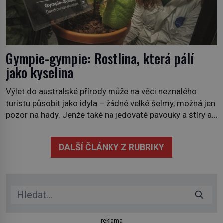
Gympie-gympie: Rostlina, která pálí
jako kyselina
Výlet do australské přírody může na věci neznalého
turistu působit jako idyla – žádné velké šelmy, možná jen
pozor na hady. Jenže také na jedovaté pavouky a štíry a
co už tuší málokdo, i na nenápadný keř se srdčitými listy.
Stačí letmý dotyk a ozve se pronikavá bolest, která
DALŠÍ ČLÁNKY Z RUBRIKY
přetrvává i týdny. Nenápadný tento […]
reklama