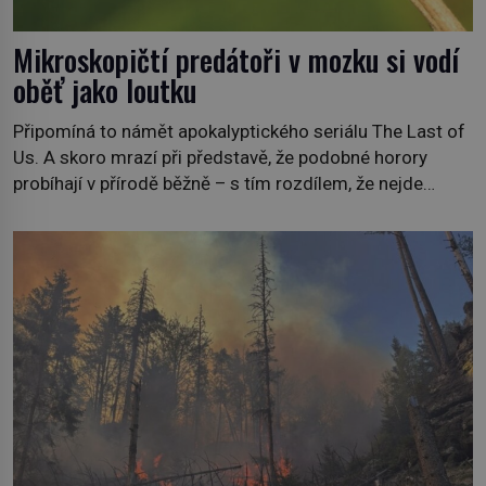
Mikroskopičtí predátoři v mozku si vodí
oběť jako loutku
Připomíná to námět apokalyptického seriálu The Last of
Us. A skoro mrazí při představě, že podobné horory
probíhají v přírodě běžně – s tím rozdílem, že nejde
pouze o infekce parazitickou houbou a že predátor
dokáže ovládat jen vývojově nesrovnatelně jednodušší
živočichy, než je člověk. Najít skutečné zombie není nic
nemožného ani v naší přírodě. […]