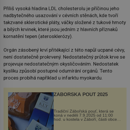
Příliš vysoká hladina LDL cholesterolu je příčinou jeho
nadbytečného usazování v cévních stěnách, kde tvoří
takzvané sklerotické pláty, váčky složené z tukové hmoty
a bílých krvinek, které jsou jedním z hlavních příznaků
kornatění tepen (aterosklerózy).
Orgán zásobený krví přitékající z této napůl ucpané cévy,
není dostatečně prokrvený. Nedostatečný průtok krve se
projevuje nedostatečným okysličováním. Nedostatek
kyslíku způsobí postupné odumírání orgánů. Tento
proces probíhá například u infarktu myokardu.
ZÁBOŘSKÁ POUŤ 2025
Tradiční Zábořská pouť, která se
koná v neděli 7.9.2025 od 11:00
hod. u kostela v Záboří, části obce
Kly u Mělníka. V programu naleznete
komentovanou prohlídku kostela,