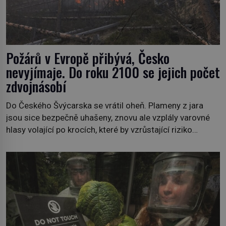
Požárů v Evropě přibývá, Česko
nevyjímaje. Do roku 2100 se jejich počet
zdvojnásobí
Do Českého Švýcarska se vrátil oheň. Plameny z jara
jsou sice bezpečně uhašeny, znovu ale vzplály varovné
hlasy volající po krocích, které by vzrůstající riziko
lesních požárů do budoucna minimalizovaly. Lesní
požáry už nejsou problémem pouze vzdáleného
Středomoří. S oteplujícím se klimatem, vysušenou
krajinou a desetiletími lidských zásahů se z nich stává
nový evropský normál […]