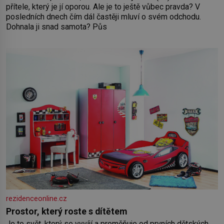
přítele, který je jí oporou. Ale je to ještě vůbec pravda? V
posledních dnech čím dál častěji mluví o svém odchodu.
Dohnala ji snad samota? Půs
rezidenceonline.cz
Prostor, který roste s dítětem
Je to svět, který se vyvíjí a proměňuje od prvních dětských