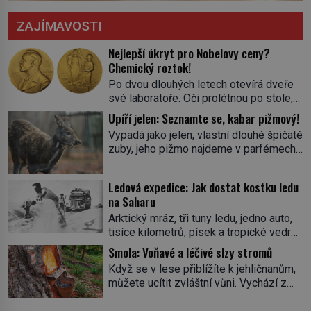
ZAJÍMAVOSTI
Nejlepší úkryt pro Nobelovy ceny?
Chemický roztok!
Po dvou dlouhých letech otevírá dveře
své laboratoře. Oči prolétnou po stole,
aby pak ulpěly na regálu, kde se nachází
Upíří jelen: Seznamte se, kabar pižmový!
všemožné látky. Hledá žluto-oranžovou
Vypadá jako jelen, vlastní dlouhé špičaté
tekutinu, jakmile ji zahlédne, nesmírně
zuby, jeho pižmo najdeme v parfémech
se mu uleví. Teď může svůj plán
celého světa a narazit na něj je velice
dokončit. Pod termínem aqua regia se
těžké. Tato charakteristika sedí na
skrývá směs s názvem lučavka
Ledová expedice: Jak dostat kostku ledu
jediného zástupce zvířecí říše – kabara
královská. Svůj přídomek nemá pro nic
na Saharu
pižmového. V Evropě ho jako první
za nic, […]
Arktický mráz, tři tuny ledu, jedno auto,
popíše švédský botanik Carl Linné
tisíce kilometrů, písek a tropické vedro.
(1707–1778), jenže v Asii o něm ví už
To je ve zkratce zdánlivě nesplnitelná
celá staletí. Zvíře připomíná jelena,
Smola: Voňavé a léčivé slzy stromů
výzva, která se promění v úžasné
v kohoutku dosahuje […]
Když se v lese přiblížíte k jehličnanům,
dobrodružství a důkaz, že nic není
můžete ucítit zvláštní vůni. Vychází z
nemožné. Vše začíná na podzim 1958
lepkavé látky, která vytéká z
jako hec. Rádio Luxembourg přichází s
poraněného kmene. Kdysi lidé věřili, že