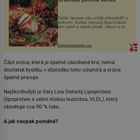
Tahle úprava vás určitě přesvědčí o
jednom: šunku nemusí doprovázet
jen ostré a slané chutě. Navíc s ní
nakrmíte poměrně hodně hladových
krků. Ingredience sádlo 3 kg šunky
vcelku 3 stroužky česneku hl...
tisicereceptu.cz
Část srdce, která je špatně zásobená krví, nemá
dostatek kyslíku, v důsledku toho odumírá a srdce
špatně pracuje.
Nejškodlivější je Very Low Density Lipoprotein
(lipoprotein s velmi nízkou hustotou, VLDL), který
obsahuje cca 90 % tuku.
A jak naopak pomáhá?