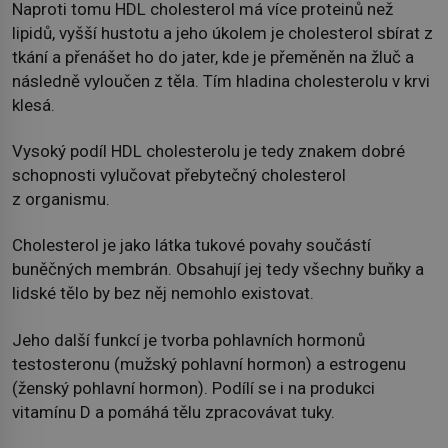
Naproti tomu HDL cholesterol má více proteinů než
lipidů, vyšší hustotu a jeho úkolem je cholesterol sbírat z
tkání a přenášet ho do jater, kde je přeměněn na žluč a
následně vyloučen z těla. Tím hladina cholesterolu v krvi
klesá.
Vysoký podíl HDL cholesterolu je tedy znakem dobré
schopnosti vylučovat přebytečný cholesterol
z organismu.
Cholesterol je jako látka tukové povahy součástí
buněčných membrán. Obsahují jej tedy všechny buňky a
lidské tělo by bez něj nemohlo existovat.
Jeho další funkcí je tvorba pohlavních hormonů
testosteronu (mužský pohlavní hormon) a estrogenu
(ženský pohlavní hormon). Podílí se i na produkci
vitamínu D a pomáhá tělu zpracovávat tuky.