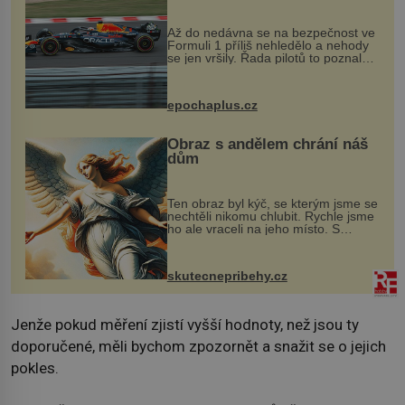
Až do nedávna se na bezpečnost ve
Formuli 1 příliš nehledělo a nehody
se jen vršily. Řada pilotů to poznala
na vlastní kůži, často s trvalými
následky nebo bohužel i ztrátou
života. Dnes nepochopiteln...
epochaplus.cz
Obraz s andělem chrání náš
dům
Ten obraz byl kýč, se kterým jsme se
nechtěli nikomu chlubit. Rychle jsme
ho ale vraceli na jeho místo. S
manželem Vaškem jsme si pořídili
chaloupku, takový domek na severu
Čech, kde jsme si naplánova...
skutecnepribehy.cz
Jenže pokud měření zjistí vyšší hodnoty, než jsou ty
doporučené, měli bychom zpozornět a snažit se o jejich
pokles.