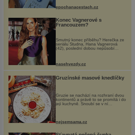
dobovou hudbu, řemesla, atrakce...
epochanacestach.cz
Konec Vagnerové s
Francouzem?
Smutný konec příběhu? Herečka ze
seriálu Studna, Hana Vagnerová
(42), poslední dobou nepůsobí
nejšťastněji. Ačkoli časy její anorexie
jsou už dávno pryč a opět se pyšnila
ženskými křivkami, najednou s...
nasehvezdy.cz
Gruzínské masové knedlíčky
Gruzie se nachází na rozhraní dvou
kontinentů a právě to se promítá i do
její kuchyně. Snoubí se v ní
evropské a asijské chutě a díky tomu
vznikají rozmanité a chuťově bohaté
pokrmy, které rozhodně st...
nejsemsama.cz
Šťavnatá pečená šunka