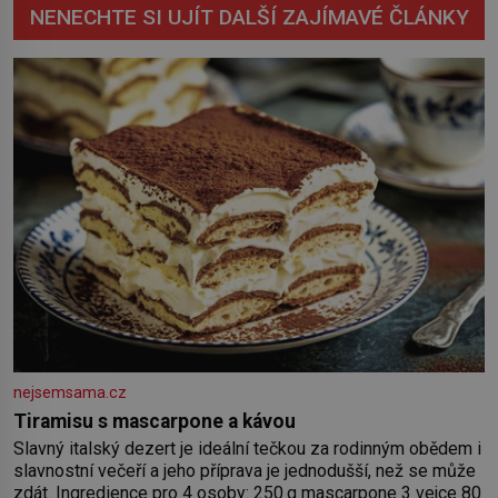
NENECHTE SI UJÍT DALŠÍ ZAJÍMAVÉ ČLÁNKY
nejsemsama.cz
Tiramisu s mascarpone a kávou
Slavný italský dezert je ideální tečkou za rodinným obědem i
slavnostní večeří a jeho příprava je jednodušší, než se může
zdát. Ingredience pro 4 osoby: 250 g mascarpone 3 vejce 80