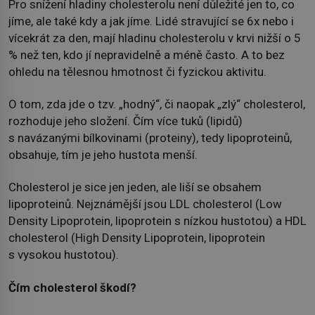
Pro snížení hladiny cholesterolu není důležité jen to, co
jíme, ale také kdy a jak jíme. Lidé stravující se 6x nebo i
vícekrát za den, mají hladinu cholesterolu v krvi nižší o 5
% než ten, kdo jí nepravidelně a méně často. A to bez
ohledu na tělesnou hmotnost či fyzickou aktivitu.
O tom, zda jde o tzv. „hodný“, či naopak „zlý“ cholesterol,
rozhoduje jeho složení. Čím více tuků (lipidů)
s navázanými bílkovinami (proteiny), tedy lipoproteinů,
obsahuje, tím je jeho hustota menší.
Cholesterol je sice jen jeden, ale liší se obsahem
lipoproteinů. Nejznámější jsou LDL cholesterol (Low
Density Lipoprotein, lipoprotein s nízkou hustotou) a HDL
cholesterol (High Density Lipoprotein, lipoprotein
s vysokou hustotou).
Čím cholesterol škodí?