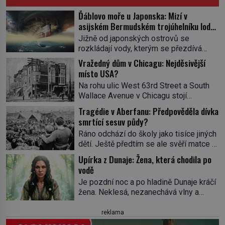
Ďáblovo moře u Japonska: Mizí v
asijském Bermudském trojúhelníku lodě
ve spárech neznámé síly?
Jižně od japonských ostrovů se
rozkládají vody, kterým se přezdívá
Ďáblovo moře. Vypráví se o lodích
Vražedný dům v Chicagu: Nejděsivější
mizejících beze stopy, podivných
místo USA?
světlech, zrádných proudech i mořských
Na rohu ulic West 63rd Street a South
dracích, kteří měli tyto končiny střežit už
Wallace Avenue v Chicagu stojí
v dávných legendách. Je tichomořský
nenápadná pošta. Nemá žádný speciální
Dračí trojúhelník skutečně prokletým
Tragédie v Aberfanu: Předpověděla dívka
nápis ani pamětní desku. A přesto prý
místem, nebo se zde jen nebezpečná
smrtící sesuv půdy?
místní zaměstnanci neradi chodí do
příroda proměnila v jednu z
Ráno odchází do školy jako tisíce jiných
sklepa. Právě tady totiž sídlil sériový
nejpůsobivějších námořních záhad? […]
dětí. Ještě předtím se ale svěří matce s
vrah H. H. Holmes a také
podivným snem. Ve škole, kterou dobře
nejpropracovanější past na lidi
Upírka z Dunaje: Žena, která chodila po
zná, tentokrát nevidí budovu ani
v dějinách americké kriminalistiky.
vodě
spolužáky. Místo nich se před ní tyčí
Herman Webster Mudgett (1861–1896)
Je pozdní noc a po hladině Dunaje kráčí
cosi temného. O několik hodin později je
přijíždí […]
žena. Neklesá, nezanechává vlny a
mrtvá. Mohla devítiletá Zahlédla vlastní
pohybuje se tiše, jako by černá voda
osud? Dne 21. října 1966 se velšská
pod ní byla dlažbou. Muž, který ji z
reklama
vesnice Aberfan […]
břehu pozoruje, ji údajně poznává, jenže