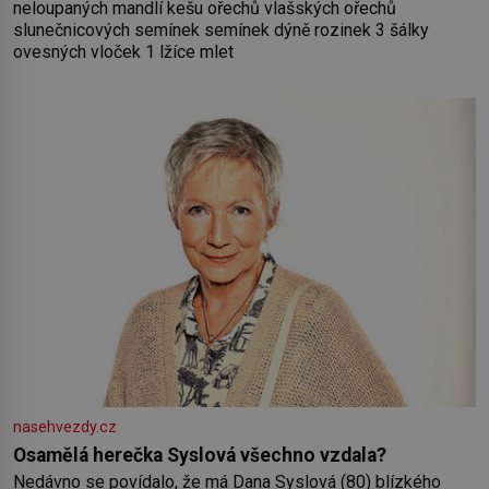
neloupaných mandlí kešu ořechů vlašských ořechů
slunečnicových semínek semínek dýně rozinek 3 šálky
ovesných vloček 1 lžíce mlet
nasehvezdy.cz
Osamělá herečka Syslová všechno vzdala?
Nedávno se povídalo, že má Dana Syslová (80) blízkého