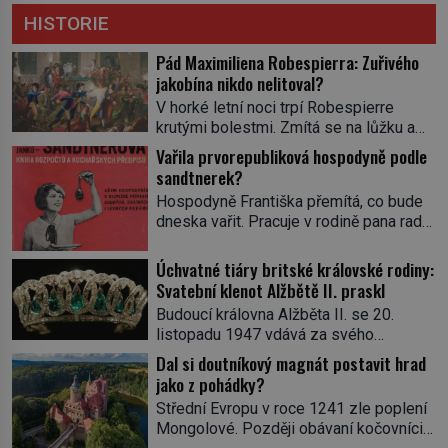
HISTORIE
Pád Maximiliena Robespierra: Zuřivého
jakobína nikdo nelitoval?
V horké letní noci trpí Robespierre
krutými bolestmi. Zmítá se na lůžku a
hlavou mu víří kolotoč myšlenek. Když
Vařila prvorepubliková hospodyně podle
se probere z mdlob, vzpomene si na
sandtnerek?
jednu z pařížských jasnovidek, kterou
Hospodyně Františka přemítá, co bude
před lety navštívil. Prorokovala mu
dneska vařit. Pracuje v rodině pana rady
tragický osud. Tehdy se jí vysmál.
a ten má mlsný jazýček. Zalistuje proto
„Robespierre to dotáhne hodně daleko,“
rychle v jedné ze „sandtnerek“.
Úchvatné tiáry britské královské rodiny:
prohlásil o něm jiný významný
„Zaplaťpánbůh, že už nemusíme chodit
Svatební klenot Alžbětě II. praskl
francouzský revolucionář, Honoré de
s lístky,“ povzdechne si směrem ke
Mirabeau […]
Budoucí královna Alžběta II. se 20.
služce, kterou má v kuchyni k ruce.
listopadu 1947 vdává za svého
Ještě v prvních letech nové republiky
vyvoleného Filipa Mountbattena. Aby
Dal si doutníkový magnát postavit hrad
fungoval kvůli nedostatku zboží
měla na obřad ve Westminsteru podle
jako z pohádky?
přídělový systém. […]
tradice „něco vypůjčeného“, její matka jí
Střední Evropu v roce 1241 zle poplení
věnuje jedinečný šperk ze své
Mongolové. Později obávaní kočovníci
soukromé kolekce – diamantovou tiáru