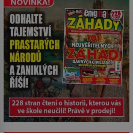
Ruža Vlajna má být v tu chvíli mrtvá celé
století. Vesnice Kisiljevo v
severovýchodním Srbsku má s upíry
nevyřízené účty. […]