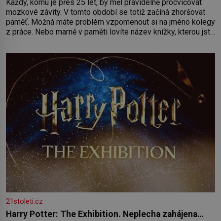
Každý, komu je přes 25 let, by měl pravidelně procvičovat
mozkové závity. V tomto období se totiž začíná zhoršovat
paměť. Možná máte problém vzpomenout si na jméno kolegy
z práce. Nebo marně v paměti lovíte název knížky, kterou jste
nedávno přečetli. Je to opravdu tak, s věkem jako kdyby se
paměť rozhodla stávkovat. Cvičte
21stoleti.cz
Harry Potter: The Exhibition. Neplecha zahájena…