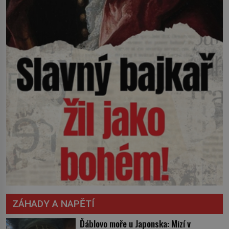
ZÁHADY A NAPĚTÍ
Ďáblovo moře u Japonska: Mizí v