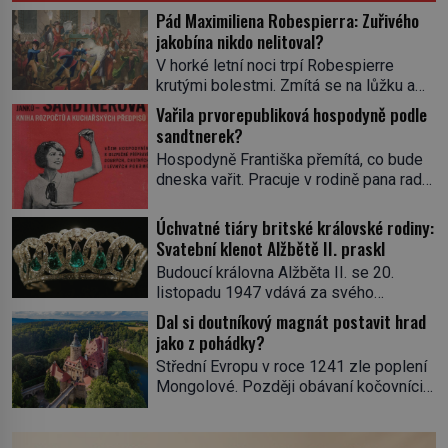
Pád Maximiliena Robespierra: Zuřivého
jakobína nikdo nelitoval?
V horké letní noci trpí Robespierre
krutými bolestmi. Zmítá se na lůžku a
hlavou mu víří kolotoč myšlenek. Když
Vařila prvorepubliková hospodyně podle
se probere z mdlob, vzpomene si na
sandtnerek?
jednu z pařížských jasnovidek, kterou
Hospodyně Františka přemítá, co bude
před lety navštívil. Prorokovala mu
dneska vařit. Pracuje v rodině pana rady
tragický osud. Tehdy se jí vysmál.
a ten má mlsný jazýček. Zalistuje proto
„Robespierre to dotáhne hodně daleko,“
rychle v jedné ze „sandtnerek“.
Úchvatné tiáry britské královské rodiny:
prohlásil o něm jiný významný
„Zaplaťpánbůh, že už nemusíme chodit
Svatební klenot Alžbětě II. praskl
francouzský revolucionář, Honoré de
s lístky,“ povzdechne si směrem ke
Mirabeau […]
Budoucí královna Alžběta II. se 20.
služce, kterou má v kuchyni k ruce.
listopadu 1947 vdává za svého
Ještě v prvních letech nové republiky
vyvoleného Filipa Mountbattena. Aby
Dal si doutníkový magnát postavit hrad
fungoval kvůli nedostatku zboží
měla na obřad ve Westminsteru podle
jako z pohádky?
přídělový systém. […]
tradice „něco vypůjčeného“, její matka jí
Střední Evropu v roce 1241 zle poplení
věnuje jedinečný šperk ze své
Mongolové. Později obávaní kočovníci
soukromé kolekce – diamantovou tiáru
sice odtáhnou, všichni ale počítají s
královny Marie. „Je to ošklivá špičatá
jejich návratem. Václav I. proto začne
tiára,“ zhodnotil klenot britský politik Sir
jednat. Na další případné řádění barbarů