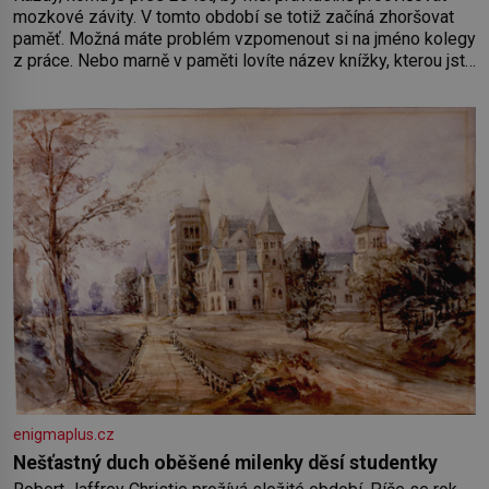
mozkové závity. V tomto období se totiž začíná zhoršovat
paměť. Možná máte problém vzpomenout si na jméno kolegy
z práce. Nebo marně v paměti lovíte název knížky, kterou jste
nedávno přečetli. Je to opravdu tak, s věkem jako kdyby se
paměť rozhodla stávkovat. Cvičte
enigmaplus.cz
Nešťastný duch oběšené milenky děsí studentky