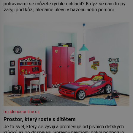
potravinami se můžete rychle ochladit? K dyž se nám tropy
zaryjí pod kůži, hledáme úlevu v bazénu nebo pomocí
klimatizace. Jenže ne vždycky můžeme být v jejich blízkosti.
Nemusíte však zoufat. Pokud budete mít promyšlený
jídelníček, žadné pařáky si na vás
rezidenceonline.cz
Prostor, který roste s dítětem
Je to svět, který se vyvíjí a proměňuje od prvních dětských
krůčků až po dospívání. Správně navržený pokoj podporuje