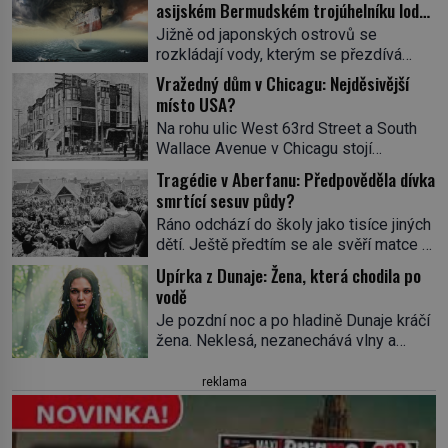
asijském Bermudském trojúhelníku lodě
ve spárech neznámé síly?
Jižně od japonských ostrovů se
rozkládají vody, kterým se přezdívá
Ďáblovo moře. Vypráví se o lodích
Vražedný dům v Chicagu: Nejděsivější
mizejících beze stopy, podivných
místo USA?
světlech, zrádných proudech i mořských
Na rohu ulic West 63rd Street a South
dracích, kteří měli tyto končiny střežit už
Wallace Avenue v Chicagu stojí
v dávných legendách. Je tichomořský
nenápadná pošta. Nemá žádný speciální
Dračí trojúhelník skutečně prokletým
Tragédie v Aberfanu: Předpověděla dívka
nápis ani pamětní desku. A přesto prý
místem, nebo se zde jen nebezpečná
smrtící sesuv půdy?
místní zaměstnanci neradi chodí do
příroda proměnila v jednu z
Ráno odchází do školy jako tisíce jiných
sklepa. Právě tady totiž sídlil sériový
nejpůsobivějších námořních záhad? […]
dětí. Ještě předtím se ale svěří matce s
vrah H. H. Holmes a také
podivným snem. Ve škole, kterou dobře
nejpropracovanější past na lidi
Upírka z Dunaje: Žena, která chodila po
zná, tentokrát nevidí budovu ani
v dějinách americké kriminalistiky.
vodě
spolužáky. Místo nich se před ní tyčí
Herman Webster Mudgett (1861–1896)
Je pozdní noc a po hladině Dunaje kráčí
cosi temného. O několik hodin později je
přijíždí […]
žena. Neklesá, nezanechává vlny a
mrtvá. Mohla devítiletá Zahlédla vlastní
pohybuje se tiše, jako by černá voda
osud? Dne 21. října 1966 se velšská
pod ní byla dlažbou. Muž, který ji z
reklama
vesnice Aberfan […]
břehu pozoruje, ji údajně poznává, jenže
Ruža Vlajna má být v tu chvíli mrtvá celé
století. Vesnice Kisiljevo v