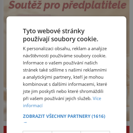
Henry Channon (1897–1958), když si […]
z východu se chce pečlivě připravit!
Český král Václav I. (1205–1253) přijme
opatření, která mají posílit obranu jeho
království. Zajistit hodlá především
severní hranici. Na […]
Tyto webové stránky
používají soubory cookie.
K personalizaci obsahu, reklam a analýze
návštěvnosti používáme soubory cookie.
Informace o vašem používání našich
stránek také sdílíme s našimi reklamními
a analytickými partnery, kteří je mohou
kombinovat s dalšími informacemi, které
jste jim poskytli nebo které shromáždili
při vašem používání jejich služeb.
Více
informací
ZOBRAZIT VŠECHNY PARTNERY
(1616)
→
ZAJÍMAVOSTI