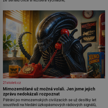
ze seriálu Ulice a režiséra vychladne,
21stoleti.cz
Mimozemšťané už možná volali. Jen jsme jejich
zprávu nedokázali rozpoznat
Pátrání po mimozemských civilizacích se už desítky let
soustředí na hledání úzkopásmových rádiových signálů,