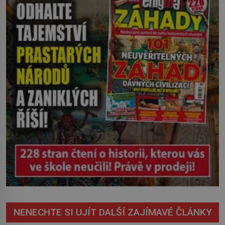
severovýchodním Srbsku má s upíry
nevyřízené účty. […]
NENECHTE SI UJÍT DALŠÍ ZAJÍMAVÉ ČLÁNKY