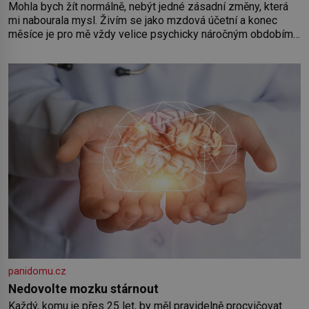
Mohla bych žít normálně, nebýt jedné zásadní změny, která
mi nabourala mysl. Živím se jako mzdová účetní a konec
měsíce je pro mě vždy velice psychicky náročným obdobím.
Od té chvíle, co máme vnoučata, mi dcera čím dál častěji volá
o pomoc, co se hlídání týče. Dalo by se
panidomu.cz
Nedovolte mozku stárnout
Každý, komu je přes 25 let, by měl pravidelně procvičovat