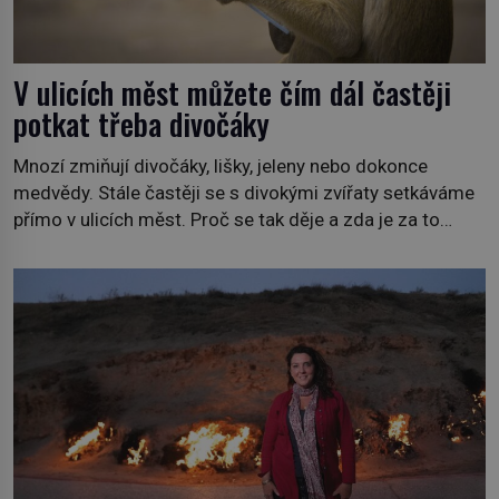
V ulicích měst můžete čím dál častěji
potkat třeba divočáky
Mnozí zmiňují divočáky, lišky, jeleny nebo dokonce
medvědy. Stále častěji se s divokými zvířaty setkáváme
přímo v ulicích měst. Proč se tak děje a zda je za to
někdo zodpovědný, to jsou otázky, které necháme na
jiných. My se raději podíváme do jiných zemí a
prozkoumáme, jaká další zvířata po celém světě se
přizpůsobila životu […]