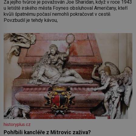
Za jejího tvůrce je považován Joe Sharidan, když v roce 1943
u letiště irského města Foynes obsluhoval Američany, kteří
kvůli špatnému počasí nemohli pokračovat v cestě.
Povzbudil je tehdy kávou,
historyplus.cz
Pohřbili kancléře z Mitrovic zaživa?