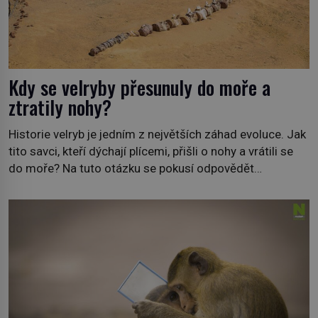
Kdy se velryby přesunuly do moře a
ztratily nohy?
Historie velryb je jedním z největších záhad evoluce. Jak
tito savci, kteří dýchají plícemi, přišli o nohy a vrátili se
do moře? Na tuto otázku se pokusí odpovědět
dokument Tajemné údolí velryb v Egyptě, který bude mít
premiéru ve čtvrtek 29. února ve 20:00 na televizní
stanici Viasat Nature. Všech 90 druhů dnes žijících
velryb […]