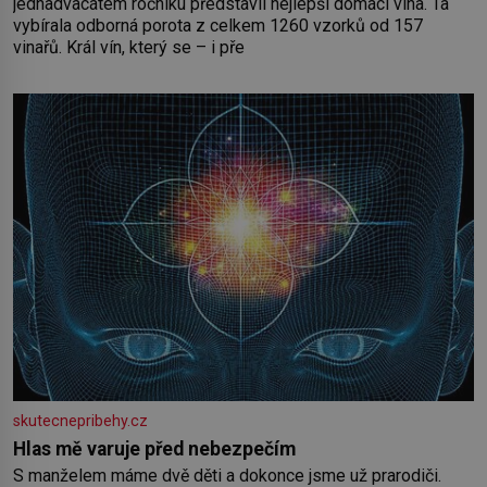
jednadvacátém ročníku představil nejlepší domácí vína. Ta
vybírala odborná porota z celkem 1260 vzorků od 157
vinařů. Král vín, který se – i pře
skutecnepribehy.cz
Hlas mě varuje před nebezpečím
S manželem máme dvě děti a dokonce jsme už prarodiči.