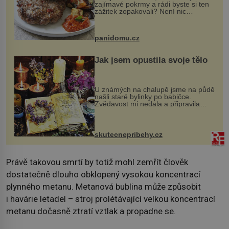
zajímavé pokrmy a rádi byste si ten
zážitek zopakovali? Není nic
snazšího. Pljeskavica (10 porcí)
Možná jste ji ochutnali na dovolené v
bývalé Jugoslávii, lze ji vi...
panidomu.cz
Jak jsem opustila svoje tělo
U známých na chalupě jsme na půdě
našli staré bylinky po babičce.
Zvědavost mi nedala a připravila
jsem si z nich lektvar… Zimní pobyt
na chalupě se pro mě vlastní vinou
změnil v děsivý zážitek, na kt...
skutecnepribehy.cz
Právě takovou smrtí by totiž mohl zemřít člověk
dostatečně dlouho obklopený vysokou koncentrací
plynného metanu. Metanová bublina může způsobit
i havárie letadel – stroj prolétávající velkou koncentrací
metanu dočasně ztratí vztlak a propadne se.