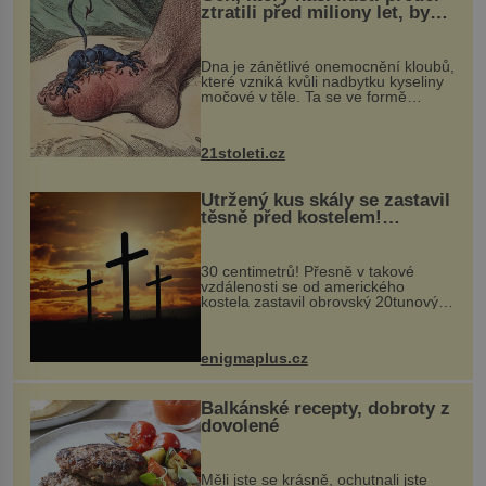
ztratili před miliony let, by
mohl pomoci s léčbou
„nemoci králů“
Dna je zánětlivé onemocnění kloubů,
které vzniká kvůli nadbytku kyseliny
močové v těle. Ta se ve formě
krystalků ukládá v blízkosti kloubů,
nejčastěji přitom postihuje palce na
nohou, a způsobuje bole...
21stoleti.cz
Utržený kus skály se zastavil
těsně před kostelem!
Ochránila ho boží síla?
30 centimetrů! Přesně v takové
vzdálenosti se od amerického
kostela zastavil obrovský 20tunový
balvan, který se v květnu 2014
nečekaně odtrhl od nedaleké skály
při její demolici. Podle místních stojí
enigmaplus.cz
...
Balkánské recepty, dobroty z
dovolené
Měli jste se krásně, ochutnali jste