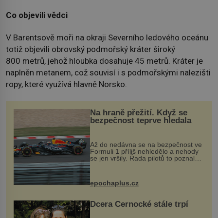
Co objevili vědci
V Barentsově moři na okraji Severního ledového oceánu
totiž objevili obrovský podmořský kráter široký
800 metrů, jehož hloubka dosahuje 45 metrů. Kráter je
naplněn metanem, což souvisí i s podmořskými nalezišti
ropy, které využívá hlavně Norsko.
Na hraně přežití. Když se
bezpečnost teprve hledala
Až do nedávna se na bezpečnost ve
Formuli 1 příliš nehledělo a nehody
se jen vršily. Řada pilotů to poznala
na vlastní kůži, často s trvalými
následky nebo bohužel i ztrátou
života. Dnes nepochopiteln...
epochaplus.cz
Dcera Černocké stále trpí