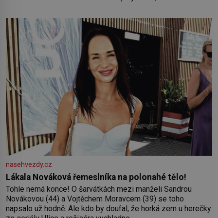
Němci – to dokáže český král. Nebo že by ne? Mongolové
od roku 1223 postupují podél Kaspického a Azovského
moře,
nasehvezdy.cz
Lákala Nováková řemeslníka na polonahé tělo!
Tohle nemá konce! O šarvátkách mezi manželi Sandrou
Novákovou (44) a Vojtěchem Moravcem (39) se toho
napsalo už hodně. Ale kdo by doufal, že horká zem u herečky