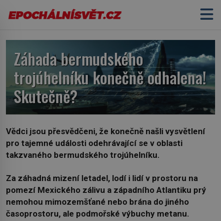
Záhada bermudského
trojúhelníku konečně odhalena!
Skutečně?
Vědci jsou přesvědčeni, že konečně našli vysvětlení
pro tajemné události odehrávající se v oblasti
takzvaného bermudského trojúhelníku.
Za záhadná mizení letadel, lodí i lidí v prostoru na
pomezí Mexického zálivu a západního Atlantiku prý
nemohou mimozemšťané nebo brána do jiného
časoprostoru, ale podmořské výbuchy metanu.