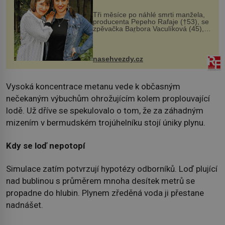
Tři měsíce po náhlé smrti manžela,
producenta Pepeho Rafaje (†53), se
zpěvačka Barbora Vaculíková (45),
dcera Petry Černocké (75), poprvé
ozvala veřejnosti. Na sociální síti
sdílela, že se snaží fung...
nasehvezdy.cz
Vysoká koncentrace metanu vede k občasným
nečekaným výbuchům ohrožujícím kolem proplouvající
lodě. Už dříve se spekulovalo o tom, že za záhadným
mizením v bermudském trojúhelníku stojí úniky plynu.
Kdy se loď nepotopí
Simulace zatím potvrzují hypotézy odborníků. Loď plující
nad bublinou s průměrem mnoha desítek metrů se
propadne do hlubin. Plynem zředěná voda ji přestane
nadnášet.