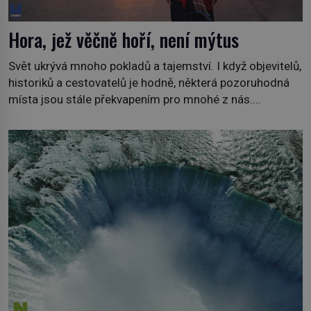
Hora, jež věčně hoří, není mýtus
Svět ukrývá mnoho pokladů a tajemství. I když objevitelů,
historiků a cestovatelů je hodně, některá pozoruhodná
místa jsou stále překvapením pro mnohé z nás.
Neprobádané místa Ázerbájdžánu, rozmanitá historie
Albánie či úchvatná atmosféra Kypru jsou jedny z míst,
která nám mají co nabídnout a vyprávět. Uznávaná
historička Bettany Hughes, se vydala prozkoumat
pozoruhodné úkazy, o kterých jste možná doposud
neslyšeli. Hora, […]