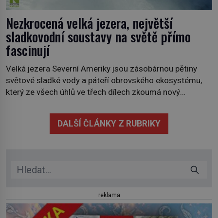
Nezkrocená velká jezera, největší
sladkovodní soustavy na světě přímo
fascinují
Velká jezera Severní Ameriky jsou zásobárnou pětiny
světové sladké vody a páteří obrovského ekosystému,
který ze všech úhlů ve třech dílech zkoumá nový
kanadský dokument Nezkrocená Velká jezera. V
premiéře jej uvidíte na Viasat Nature v pondělí 5.
DALŠÍ ČLÁNKY Z RUBRIKY
července. Hořejší jezero, Huronské jezero, Michiganské
jezero, Erijské jezero, Ontarijské jezero a další menší
jezera a řeky […]
reklama