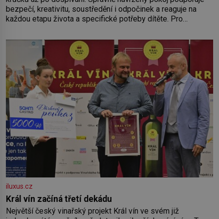
bezpečí, kreativitu, soustředění i odpočinek a reaguje na
každou etapu života a specifické potřeby dítěte. Pro
nejmenší je klíčová jednoduchost, měkkost a bezpečí, proto
by pokoj miminka měl působit především klidně a útulně.
Předškolní věk je
iluxus.cz
Král vín začíná třetí dekádu
Největší český vinařský projekt Král vín ve svém již