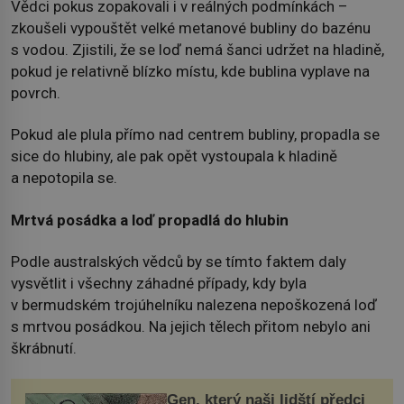
Vědci pokus zopakovali i v reálných podmínkách –
zkoušeli vypouštět velké metanové bubliny do bazénu
s vodou. Zjistili, že se loď nemá šanci udržet na hladině,
pokud je relativně blízko místu, kde bublina vyplave na
povrch.
Pokud ale plula přímo nad centrem bubliny, propadla se
sice do hlubiny, ale pak opět vystoupala k hladině
a nepotopila se.
Mrtvá posádka a loď propadlá do hlubin
Podle australských vědců by se tímto faktem daly
vysvětlit i všechny záhadné případy, kdy byla
v bermudském trojúhelníku nalezena nepoškozená loď
s mrtvou posádkou. Na jejich tělech přitom nebylo ani
škrábnutí.
Gen, který naši lidští předci