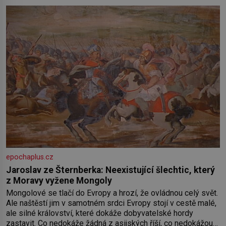
epochaplus.cz
Jaroslav ze Šternberka: Neexistující šlechtic, který
z Moravy vyžene Mongoly
Mongolové se tlačí do Evropy a hrozí, že ovládnou celý svět.
Ale naštěstí jim v samotném srdci Evropy stojí v cestě malé,
ale silné království, které dokáže dobyvatelské hordy
zastavit. Co nedokáže žádná z asijských říší, co nedokážou