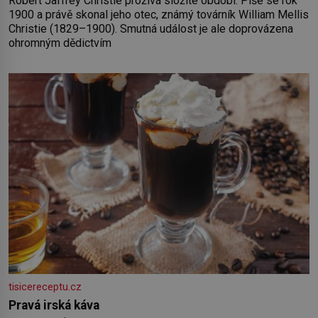
Robert Jaffrey Christie prožívá složité období. Píše se rok
1900 a právě skonal jeho otec, známý továrník William Mellis
Christie (1829–1900). Smutná událost je ale doprovázena
ohromným dědictvím
tisicereceptu.cz
Pravá irská káva