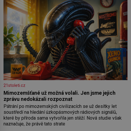
21stoleti.cz
Mimozemšťané už možná volali. Jen jsme jejich
zprávu nedokázali rozpoznat
Pátrání po mimozemských civilizacích se už desítky let
soustředí na hledání úzkopásmových rádiových signálů,
které by příroda sama vytvořila jen stěží. Nová studie však
naznačuje, že právě tato strate