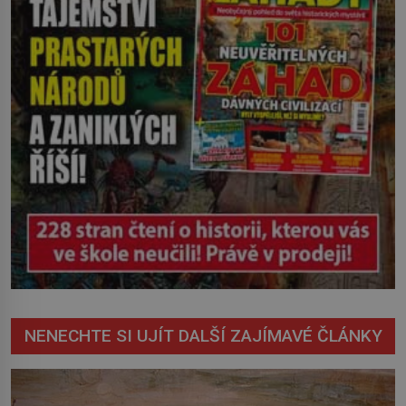
vychází najevo. Víme ale […]
NENECHTE SI UJÍT DALŠÍ ZAJÍMAVÉ ČLÁNKY