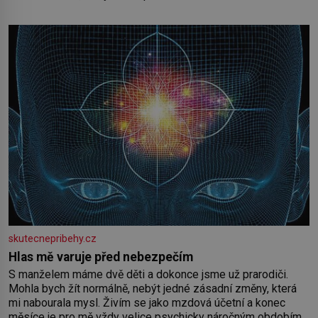
skutecnepribehy.cz
Hlas mě varuje před nebezpečím
S manželem máme dvě děti a dokonce jsme už prarodiči.
Mohla bych žít normálně, nebýt jedné zásadní změny, která
mi nabourala mysl. Živím se jako mzdová účetní a konec
měsíce je pro mě vždy velice psychicky náročným obdobím.