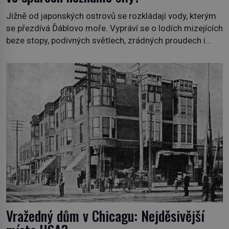
Jižně od japonských ostrovů se rozkládají vody, kterým
se přezdívá Ďáblovo moře. Vypráví se o lodích mizejících
beze stopy, podivných světlech, zrádných proudech i
mořských dracích, kteří měli tyto končiny střežit už v
dávných legendách. Je tichomořský Dračí trojúhelník
skutečně prokletým místem, nebo se zde jen
nebezpečná příroda proměnila v jednu z
nejpůsobivějších námořních záhad? […]
Vražedný dům v Chicagu: Nejděsivější