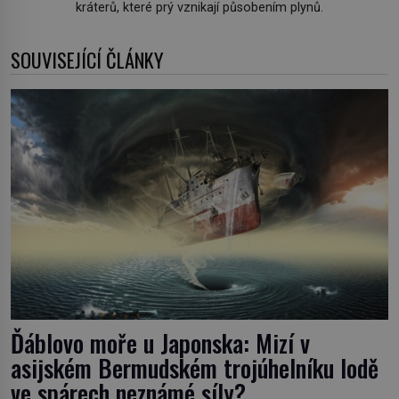
kráterů, které prý vznikají působením plynů.
SOUVISEJÍCÍ ČLÁNKY
Ďáblovo moře u Japonska: Mizí v
asijském Bermudském trojúhelníku lodě
ve spárech neznámé síly?