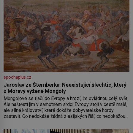
epochaplus.cz
Jaroslav ze Šternberka: Neexistující šlechtic, který
z Moravy vyžene Mongoly
Mongolové se tlačí do Evropy a hrozí, že ovládnou celý svět.
Ale naštěstí jim v samotném srdci Evropy stojí v cestě malé,
ale silné království, které dokáže dobyvatelské hordy
zastavit. Co nedokáže žádná z asijských říší, co nedokážou
Němci – to dokáže český král. Nebo že by ne? Mongolové
od roku 1223 postupují podél Kaspického a Azovského