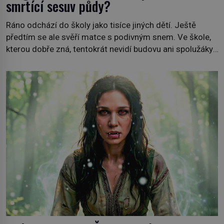
smrtící sesuv půdy?
Ráno odchází do školy jako tisíce jiných dětí. Ještě
předtím se ale svěří matce s podivným snem. Ve škole,
kterou dobře zná, tentokrát nevidí budovu ani spolužáky.
Místo nich se před ní tyčí cosi temného. O několik hodin
později je mrtvá. Mohla devítiletá Zahlédla vlastní
osud? Dne 21. října 1966 se velšská vesnice Aberfan […]