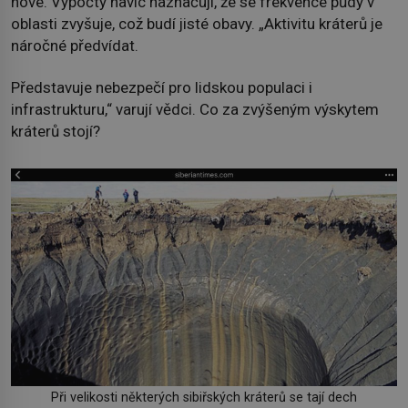
nové. Výpočty navíc naznačují, že se frekvence půdy v
oblasti zvyšuje, což budí jisté obavy. „Aktivitu kráterů je
náročné předvídat.
Představuje nebezpečí pro lidskou populaci i
infrastrukturu,“ varují vědci. Co za zvýšeným výskytem
kráterů stojí?
Při velikosti některých sibiřských kráterů se tají dech