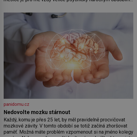
Od té chvíle, co máme vnoučata, mi dcera čím dál častěji volá
o pomoc, co se hlídání týče. Dalo by se
panidomu.cz
Nedovolte mozku stárnout
Každý, komu je přes 25 let, by měl pravidelně procvičovat
mozkové závity. V tomto období se totiž začíná zhoršovat
paměť. Možná máte problém vzpomenout si na jméno kolegy