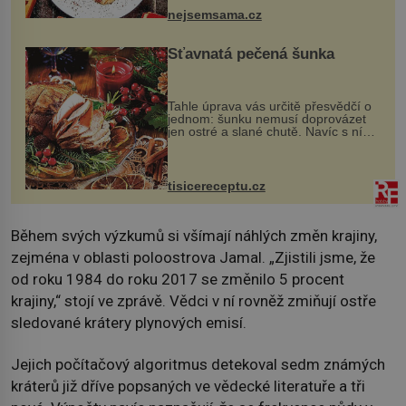
nejsemsama.cz
Šťavnatá pečená šunka
Tahle úprava vás určitě přesvědčí o
jednom: šunku nemusí doprovázet
jen ostré a slané chutě. Navíc s ní
nakrmíte poměrně hodně hladových
krků. Ingredience sádlo 3 kg šunky
vcelku 3 stroužky česneku hl...
tisicereceptu.cz
Během svých výzkumů si všímají náhlých změn krajiny,
zejména v oblasti poloostrova Jamal. „Zjistili jsme, že
od roku 1984 do roku 2017 se změnilo 5 procent
krajiny,“ stojí ve zprávě. Vědci v ní rovněž zmiňují ostře
sledované krátery plynových emisí.
Jejich počítačový algoritmus detekoval sedm známých
kráterů již dříve popsaných ve vědecké literatuře a tři