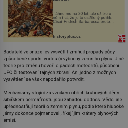
Táhne mu na 20 let, ale už lze o
něm říct, že je to ostřílený politik.
Císař Fridrich Barbarossa proto
posílá svého syna a dědice Jindřicha
VI. do Erfurtu, aby se stal
prostředníkem při řešení sporu m...
historyplus.cz
Badatelé ve snaze jev vysvětlit zmiňují propady půdy
způsobené spodní vodou či výbuchy zemního plynu. Jiné
teorie pro změnu hovoří o pádech meteoritů, působení
UFO či testování tajných zbraní. Ani jedno z možných
vysvětlení se však nepodařilo potvrdit.
Mechanismy stojící za vznikem obřích kruhových děr v
sibiřském permafrostu jsou záhadou dodnes. Vědci ale
upřednostňují teorii o zemním plynu, podle které hluboké
jámy dokonce pojmenovali, říkají jim krátery plynových
emisí.