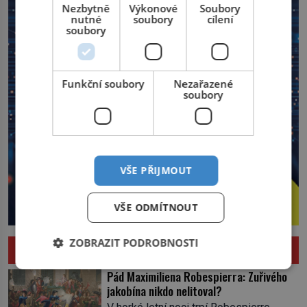
Nezbytně
Výkonové
Soubory
nutné
soubory
cílení
soubory
Funkční soubory
Nezařazené
soubory
VŠE PŘIJMOUT
VŠE ODMÍTNOUT
ZOBRAZIT PODROBNOSTI
HISTORIE
Pád Maximiliena Robespierra: Zuřivého
jakobína nikdo nelitoval?