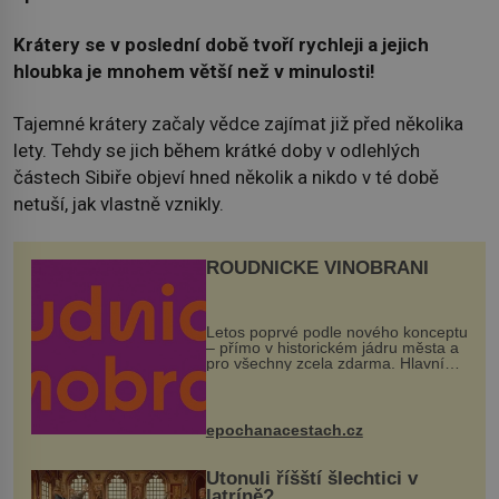
Krátery se v poslední době tvoří rychleji a jejich
hloubka je mnohem větší než v minulosti!
Tajemné krátery začaly vědce zajímat již před několika
lety. Tehdy se jich během krátké doby v odlehlých
částech Sibiře objeví hned několik a nikdo v té době
netuší, jak vlastně vznikly.
ROUDNICKÉ VINOBRANÍ
Letos poprvé podle nového konceptu
– přímo v historickém jádru města a
pro všechny zcela zdarma. Hlavní
program se odehraje na Karlově a
Husově náměstí. Návštěvníci se
mohou těšit na víno, burčák, pes...
epochanacestach.cz
Utonuli říšští šlechtici v
latríně?