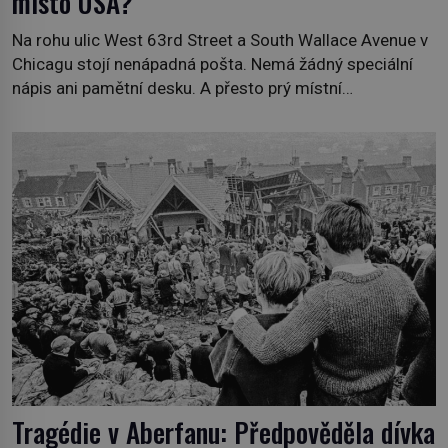
místo USA?
Na rohu ulic West 63rd Street a South Wallace Avenue v
Chicagu stojí nenápadná pošta. Nemá žádný speciální
nápis ani pamětní desku. A přesto prý místní
zaměstnanci neradi chodí do sklepa. Právě tady totiž
sídlil sériový vrah H. H. Holmes a také nejpropracovanější
past na lidi v dějinách americké kriminalistiky. Herman
Webster Mudgett (1861–1896) přijíždí […]
Tragédie v Aberfanu: Předpověděla dívka