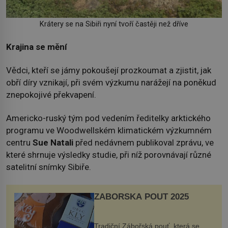
Krátery se na Sibiři nyní tvoří častěji než dříve
Krajina se mění
Vědci, kteří se jámy pokoušejí prozkoumat a zjistit, jak
obří díry vznikají, při svém výzkumu narážejí na poněkud
znepokojivé překvapení.
Americko-ruský tým pod vedením ředitelky arktického
programu ve Woodwellském klimatickém výzkumném
centru
Sue Natali
před nedávnem publikoval zprávu, ve
které shrnuje výsledky studie, při níž porovnávají různé
satelitní snímky Sibiře.
ZÁBOŘSKÁ POUŤ 2025
Tradiční Zábořská pouť, která se