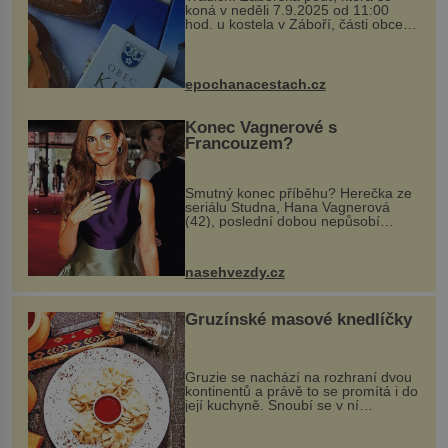
koná v neděli 7.9.2025 od 11:00
hod. u kostela v Záboří, části obce
Kly u Mělníka. V programu naleznete
komentovanou prohlídku kostela,
dobovou hudbu, řemesla, atrakce...
epochanacestach.cz
Konec Vagnerové s
Francouzem?
Smutný konec příběhu? Herečka ze
seriálu Studna, Hana Vagnerová
(42), poslední dobou nepůsobí
nejšťastněji. Ačkoli časy její anorexie
jsou už dávno pryč a opět se pyšnila
ženskými křivkami, najednou s...
nasehvezdy.cz
Gruzínské masové knedlíčky
Gruzie se nachází na rozhraní dvou
kontinentů a právě to se promítá i do
její kuchyně. Snoubí se v ní
evropské a asijské chutě a díky tomu
vznikají rozmanité a chuťově bohaté
pokrmy, které rozhodně st...