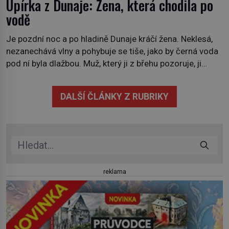
Upírka z Dunaje: Žena, která chodila po
vodě
Je pozdní noc a po hladině Dunaje kráčí žena. Neklesá,
nezanechává vlny a pohybuje se tiše, jako by černá voda
pod ní byla dlažbou. Muž, který ji z břehu pozoruje, ji
údajně poznává, jenže Ruža Vlajna má být v tu chvíli
mrtvá celé století. Vesnice Kisiljevo v severovýchodním
DALŠÍ ČLÁNKY Z RUBRIKY
Srbsku má s upíry nevyřízené účty. […]
reklama