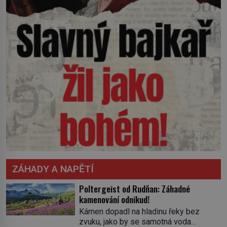
ZÁHADY A NAPĚTÍ
Poltergeist od Rudňan: Záhadné
kamenování odnikud!
Kámen dopadl na hladinu řeky bez
zvuku, jako by se samotná voda