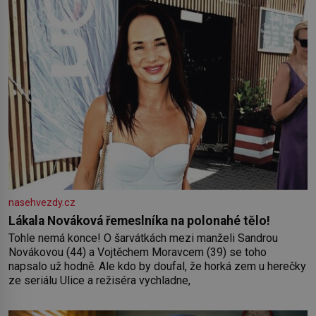
moře,
nasehvezdy.cz
Lákala Nováková řemeslníka na polonahé tělo!
Tohle nemá konce! O šarvátkách mezi manželi Sandrou
Novákovou (44) a Vojtěchem Moravcem (39) se toho
napsalo už hodně. Ale kdo by doufal, že horká zem u herečky
ze seriálu Ulice a režiséra vychladne,