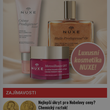
království. Zajistit hodlá především
severní hranici. Na […]
ZAJÍMAVOSTI
Nejlepší úkryt pro Nobelovy ceny?
Chemický roztok!