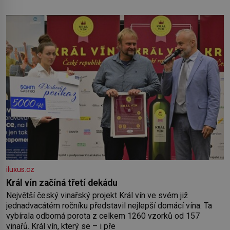
nejmenší je klíčová jednoduchost, měkkost a bezpečí, proto
by pokoj miminka měl působit především klidně a útulně.
Předškolní věk je
iluxus.cz
Král vín začíná třetí dekádu
Největší český vinařský projekt Král vín ve svém již
jednadvacátém ročníku představil nejlepší domácí vína. Ta
vybírala odborná porota z celkem 1260 vzorků od 157
vinařů. Král vín, který se – i pře