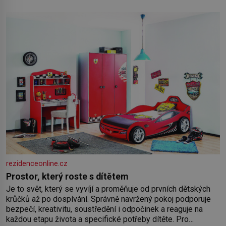
klimatizace. Jenže ne vždycky můžeme být v jejich blízkosti.
Nemusíte však zoufat. Pokud budete mít promyšlený
jídelníček, žadné pařáky si na vás
rezidenceonline.cz
Prostor, který roste s dítětem
Je to svět, který se vyvíjí a proměňuje od prvních dětských
krůčků až po dospívání. Správně navržený pokoj podporuje
bezpečí, kreativitu, soustředění i odpočinek a reaguje na
každou etapu života a specifické potřeby dítěte. Pro