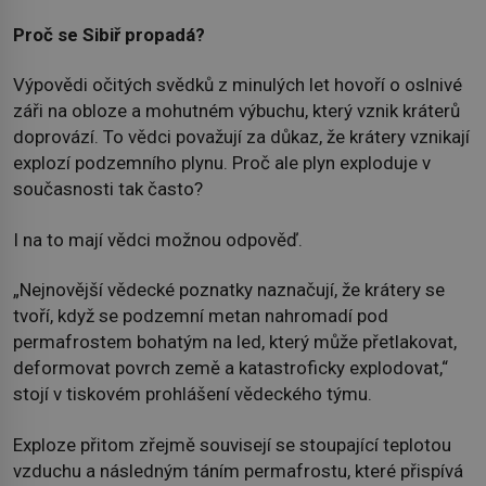
Proč se Sibiř propadá?
Výpovědi očitých svědků z minulých let hovoří o oslnivé
záři na obloze a mohutném výbuchu, který vznik kráterů
doprovází. To vědci považují za důkaz, že krátery vznikají
explozí podzemního plynu. Proč ale plyn exploduje v
současnosti tak často?
I na to mají vědci možnou odpověď.
„Nejnovější vědecké poznatky naznačují, že krátery se
tvoří, když se podzemní metan nahromadí pod
permafrostem bohatým na led, který může přetlakovat,
deformovat povrch země a katastroficky explodovat,“
stojí v tiskovém prohlášení vědeckého týmu.
Exploze přitom zřejmě souvisejí se stoupající teplotou
vzduchu a následným táním permafrostu, které přispívá