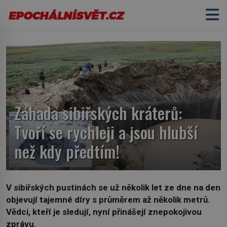
Záhada sibiřských kráterů:
Tvoří se rychleji a jsou hlubší
než kdy předtím!
V sibiřských pustinách se už několik let ze dne na den
objevují tajemné díry s průměrem až několik metrů.
Vědci, kteří je sledují, nyní přinášejí znepokojivou
zprávu.