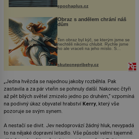
života. Dnes nepochopiteln...
epochaplus.cz
Obraz s andělem chrání náš
dům
Ten obraz byl kýč, se kterým jsme se
nechtěli nikomu chlubit. Rychle jsme
ho ale vraceli na jeho místo. S
manželem Vaškem jsme si pořídili
chaloupku, takový domek na severu
Čech, kde jsme si naplánova...
skutecnepribehy.cz
„Jedna hvězda se najednou jakoby rozběhla. Pak
zastavila a za pár vteřin se pohnuly další. Nakonec čtyři
až pět bílých světel zmizelo jedno po druhém,“ vzpomíná
na podivný úkaz obyvatel hrabství
Kerry
, který vše
pozoruje se svým synem.
A nestačí se divit. Jev nedoprovází žádný hluk, nevypadá
to na nějaké dopravní letadlo. Vše působí velmi tajemně.