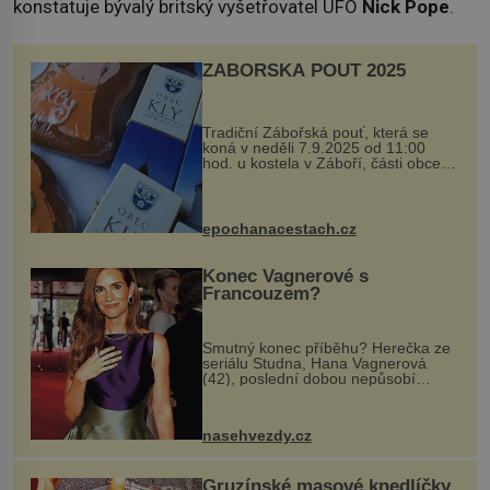
konstatuje bývalý britský vyšetřovatel UFO
Nick
Pope
.
ZÁBOŘSKÁ POUŤ 2025
Tradiční Zábořská pouť, která se
koná v neděli 7.9.2025 od 11:00
hod. u kostela v Záboří, části obce
Kly u Mělníka. V programu naleznete
komentovanou prohlídku kostela,
dobovou hudbu, řemesla, atrakce...
epochanacestach.cz
Konec Vagnerové s
Francouzem?
Smutný konec příběhu? Herečka ze
seriálu Studna, Hana Vagnerová
(42), poslední dobou nepůsobí
nejšťastněji. Ačkoli časy její anorexie
jsou už dávno pryč a opět se pyšnila
ženskými křivkami, najednou s...
nasehvezdy.cz
Gruzínské masové knedlíčky