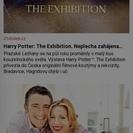
21stoleti.cz
Harry Potter: The Exhibition. Neplecha zahájena…
Pražské Letňany se na půl roku proměnily v malý kus
kouzelnického světa. Výstava Harry Potter™: The Exhibition
přivezla do Česka originální filmové kostýmy a rekvizity,
Bradavice, Hagridovu chýši i uč