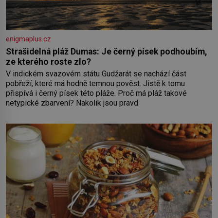
enigmaplus.cz
Strašidelná pláž Dumas: Je černý písek podhoubím,
ze kterého roste zlo?
V indickém svazovém státu Gudžarát se nachází část
pobřeží, které má hodně temnou pověst. Jistě k tomu
přispívá i černý písek této pláže. Proč má pláž takové
netypické zbarvení? Nakolik jsou pravd