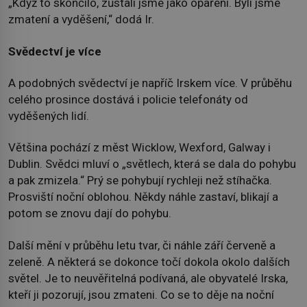
„Když to skončilo, zůstali jsme jako opaření. Byli jsme
zmatení a vyděšení,“ dodá Ir.
Svědectví je více
A podobných svědectví je napříč Irskem více. V průběhu
celého prosince dostává i policie telefonáty od
vyděšených lidí.
Většina pochází z měst Wicklow, Wexford, Galway i
Dublin. Svědci mluví o „světlech, která se dala do pohybu
a pak zmizela.“ Prý se pohybují rychleji než stíhačka.
Prosviští noční oblohou. Někdy náhle zastaví, blikají a
potom se znovu dají do pohybu.
Další mění v průběhu letu tvar, či náhle září červeně a
zeleně. A některá se dokonce točí dokola okolo dalších
světel. Je to neuvěřitelná podívaná, ale obyvatelé Irska,
kteří ji pozorují, jsou zmateni. Co se to děje na noční