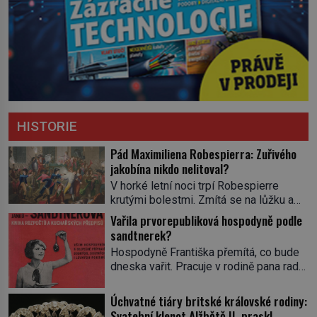
HISTORIE
Pád Maximiliena Robespierra: Zuřivého
jakobína nikdo nelitoval?
V horké letní noci trpí Robespierre
krutými bolestmi. Zmítá se na lůžku a
hlavou mu víří kolotoč myšlenek. Když
Vařila prvorepubliková hospodyně podle
se probere z mdlob, vzpomene si na
sandtnerek?
jednu z pařížských jasnovidek, kterou
Hospodyně Františka přemítá, co bude
před lety navštívil. Prorokovala mu
dneska vařit. Pracuje v rodině pana rady
tragický osud. Tehdy se jí vysmál.
a ten má mlsný jazýček. Zalistuje proto
„Robespierre to dotáhne hodně daleko,“
rychle v jedné ze „sandtnerek“.
Úchvatné tiáry britské královské rodiny:
prohlásil o něm jiný významný
„Zaplaťpánbůh, že už nemusíme chodit
Svatební klenot Alžbětě II. praskl
francouzský revolucionář, Honoré de