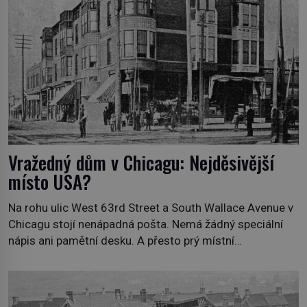
nejpůsobivějších námořních záhad? […]
Vražedný dům v Chicagu: Nejděsivější
místo USA?
Na rohu ulic West 63rd Street a South Wallace Avenue v
Chicagu stojí nenápadná pošta. Nemá žádný speciální
nápis ani pamětní desku. A přesto prý místní
zaměstnanci neradi chodí do sklepa. Právě tady totiž
sídlil sériový vrah H. H. Holmes a také nejpropracovanější
past na lidi v dějinách americké kriminalistiky. Herman
Webster Mudgett (1861–1896) přijíždí […]