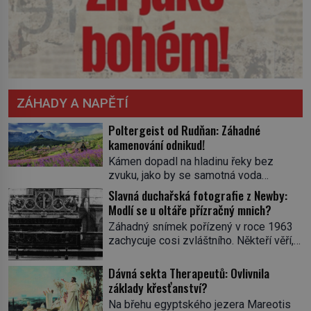
ZÁHADY A NAPĚTÍ
Poltergeist od Rudňan: Záhadné
kamenování odnikud!
Kámen dopadl na hladinu řeky bez
zvuku, jako by se samotná voda
rozhodla mlčet. Mladší z chlapců
Slavná duchařská fotografie z Newby:
bolestně strhl ruku, ale další úder ho
Modlí se u oltáře přízračný mnich?
zasáhl dříve, než si vůbec uvědomil
Záhadný snímek pořízený v roce 1963
pohyb: tiše, nelidsky přesně. „Odkud…?“
zachycuje cosi zvláštního. Někteří věří,
zachrčel starší student, ale v houštině
že poloprůhledná postava stojící u
na břehu nebyl nikdo, kdo by po nich
oltáře je duch mnicha ze 16. století s
Dávná sekta Therapeutů: Ovlivnila
mohl cokoliv házet. A když se […]
bílým závojem přes obličej, který
základy křesťanství?
pravděpodobně zakrývá lepru nebo jiné
Na břehu egyptského jezera Mareotis
znetvoření. Jiní jsou skeptičtí a považují