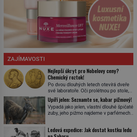
ZAJÍMAVOSTI
Nejlepší úkryt pro Nobelovy ceny?
Chemický roztok!
Po dvou dlouhých letech otevírá dveře
své laboratoře. Oči prolétnou po stole,
aby pak ulpěly na regálu, kde se nachází
Upíří jelen: Seznamte se, kabar pižmový!
všemožné látky. Hledá žluto-oranžovou
Vypadá jako jelen, vlastní dlouhé špičaté
tekutinu, jakmile ji zahlédne, nesmírně
zuby, jeho pižmo najdeme v parfémech
se mu uleví. Teď může svůj plán
celého světa a narazit na něj je velice
dokončit. Pod termínem aqua regia se
těžké. Tato charakteristika sedí na
skrývá směs s názvem lučavka
Ledová expedice: Jak dostat kostku ledu
jediného zástupce zvířecí říše – kabara
královská. Svůj přídomek nemá pro nic
na Saharu