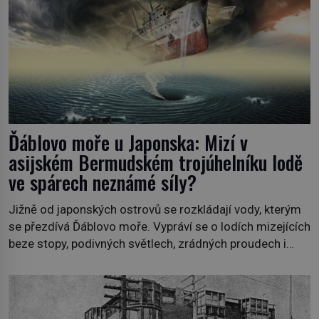
Ďáblovo moře u Japonska: Mizí v
asijském Bermudském trojúhelníku lodě
ve spárech neznámé síly?
Jižně od japonských ostrovů se rozkládají vody, kterým
se přezdívá Ďáblovo moře. Vypráví se o lodích mizejících
beze stopy, podivných světlech, zrádných proudech i
mořských dracích, kteří měli tyto končiny střežit už v
dávných legendách. Je tichomořský Dračí trojúhelník
skutečně prokletým místem, nebo se zde jen
nebezpečná příroda proměnila v jednu z