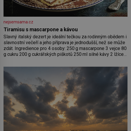
nejsemsama.cz
Tiramisu s mascarpone a kávou
Slavný italský dezert je ideální tečkou za rodinným obědem i
slavnostní večeří a jeho příprava je jednodušší, než se může
zdát. Ingredience pro 4 osoby: 250 g mascarpone 3 vejce 80
g cukru 200 g cukrářských piškotů 250 ml silné kávy 2 lžíce
amaretta kakao na posypání Postup: Oddělte žloutky od
bílků. Žloutky vyšlehejte s cukrem do světlé pěny a postupně
do nich vmíchejte mascarpone, aby vznikl hladký