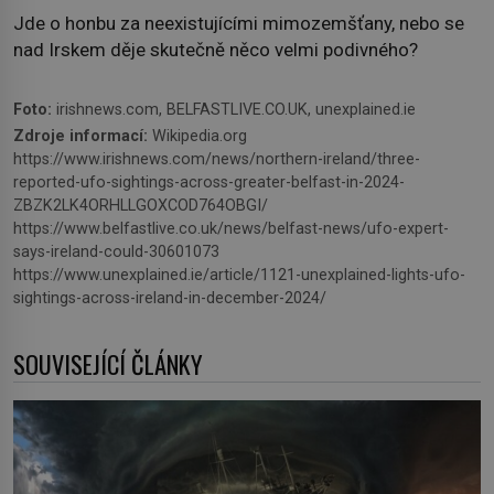
Jde o honbu za neexistujícími mimozemšťany, nebo se
nad Irskem děje skutečně něco velmi podivného?
Foto:
irishnews.com, BELFASTLIVE.CO.UK, unexplained.ie
Zdroje informací:
Wikipedia.org
https://www.irishnews.com/news/northern-ireland/three-
reported-ufo-sightings-across-greater-belfast-in-2024-
ZBZK2LK4ORHLLGOXCOD764OBGI/
https://www.belfastlive.co.uk/news/belfast-news/ufo-expert-
says-ireland-could-30601073
https://www.unexplained.ie/article/1121-unexplained-lights-ufo-
sightings-across-ireland-in-december-2024/
SOUVISEJÍCÍ ČLÁNKY