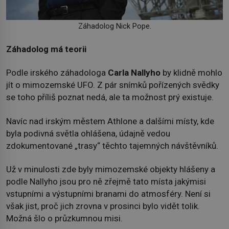
Záhadolog Nick Pope.
Záhadolog má teorii
Podle irského záhadologa
Carla
Nallyho
by klidně mohlo
jít o mimozemské UFO. Z pár snímků pořízených svědky
se toho příliš poznat nedá, ale ta možnost prý existuje.
Navíc nad irským městem Athlone a dalšími místy, kde
byla podivná světla ohlášena, údajně vedou
zdokumentované „trasy“ těchto tajemných návštěvníků.
Už v minulosti zde byly mimozemské objekty hlášeny a
podle Nallyho jsou pro ně zřejmě tato místa jakýmisi
vstupními a výstupními branami do atmosféry. Není si
však jist, proč jich zrovna v prosinci bylo vidět tolik.
Možná šlo o průzkumnou misi.