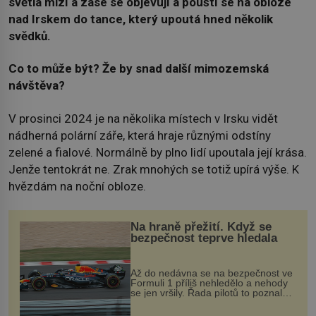
světla mizí a zase se objevují a pouští se na obloze
nad Irskem do tance, který upoutá hned několik
svědků.
Co to může být? Že by snad další mimozemská
návštěva?
V prosinci 2024 je na několika místech v Irsku vidět
nádherná polární záře, která hraje různými odstíny
zelené a fialové. Normálně by plno lidí upoutala její krása.
Jenže tentokrát ne. Zrak mnohých se totiž upírá výše. K
hvězdám na noční obloze.
Na hraně přežití. Když se
bezpečnost teprve hledala
Až do nedávna se na bezpečnost ve
Formuli 1 příliš nehledělo a nehody
se jen vršily. Řada pilotů to poznala
na vlastní kůži, často s trvalými
následky nebo bohužel i ztrátou