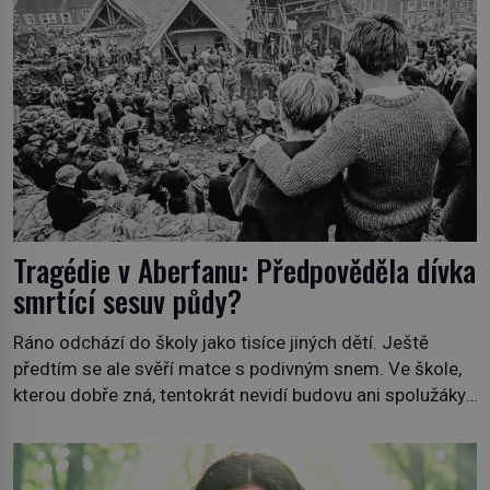
Tragédie v Aberfanu: Předpověděla dívka
smrtící sesuv půdy?
Ráno odchází do školy jako tisíce jiných dětí. Ještě
předtím se ale svěří matce s podivným snem. Ve škole,
kterou dobře zná, tentokrát nevidí budovu ani spolužáky.
Místo nich se před ní tyčí cosi temného. O několik hodin
později je mrtvá. Mohla devítiletá Zahlédla vlastní
osud? Dne 21. října 1966 se velšská vesnice Aberfan […]