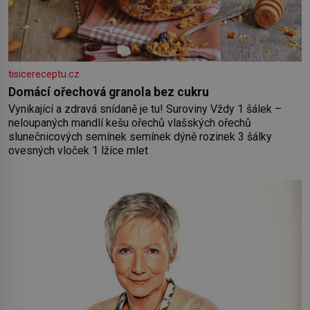
tisicereceptu.cz
Domácí ořechová granola bez cukru
Vynikající a zdravá snídaně je tu! Suroviny Vždy 1 šálek –
neloupaných mandlí kešu ořechů vlašských ořechů
slunečnicových semínek semínek dýně rozinek 3 šálky
ovesných vloček 1 lžíce mlet