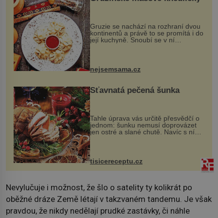
Gruzie se nachází na rozhraní dvou
kontinentů a právě to se promítá i do
její kuchyně. Snoubí se v ní
evropské a asijské chutě a díky tomu
vznikají rozmanité a chuťově bohaté
pokrmy, které rozhodně st...
nejsemsama.cz
Šťavnatá pečená šunka
Tahle úprava vás určitě přesvědčí o
jednom: šunku nemusí doprovázet
jen ostré a slané chutě. Navíc s ní
nakrmíte poměrně hodně hladových
krků. Ingredience sádlo 3 kg šunky
vcelku 3 stroužky česneku hl...
tisicereceptu.cz
Nevylučuje i možnost, že šlo o satelity ty kolikrát po
oběžné dráze Země létají v takzvaném tandemu. Je však
pravdou, že nikdy nedělají prudké zastávky, či náhle