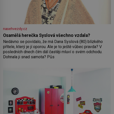
nasehvezdy.cz
Osamělá herečka Syslová všechno vzdala?
Nedávno se povídalo, že má Dana Syslová (80) blízkého
přítele, který je jí oporou. Ale je to ještě vůbec pravda? V
posledních dnech čím dál častěji mluví o svém odchodu.
Dohnala ji snad samota? Půs