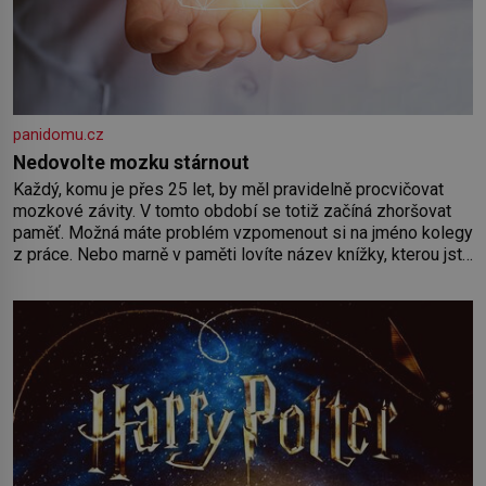
panidomu.cz
Nedovolte mozku stárnout
Každý, komu je přes 25 let, by měl pravidelně procvičovat
mozkové závity. V tomto období se totiž začíná zhoršovat
paměť. Možná máte problém vzpomenout si na jméno kolegy
z práce. Nebo marně v paměti lovíte název knížky, kterou jste
nedávno přečetli. Je to opravdu tak, s věkem jako kdyby se
paměť rozhodla stávkovat. Cvičte