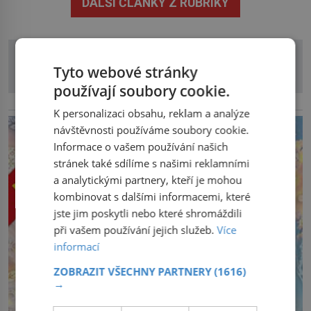
DALŠÍ ČLÁNKY Z RUBRIKY
Srbsku má s upíry nevyřízené účty. […]
Tyto webové stránky
používají soubory cookie.
reklama
K personalizaci obsahu, reklam a analýze
návštěvnosti používáme soubory cookie.
Informace o vašem používání našich
stránek také sdílíme s našimi reklamními
a analytickými partnery, kteří je mohou
kombinovat s dalšími informacemi, které
jste jim poskytli nebo které shromáždili
při vašem používání jejich služeb.
Více
informací
ZOBRAZIT VŠECHNY PARTNERY
(1616)
→