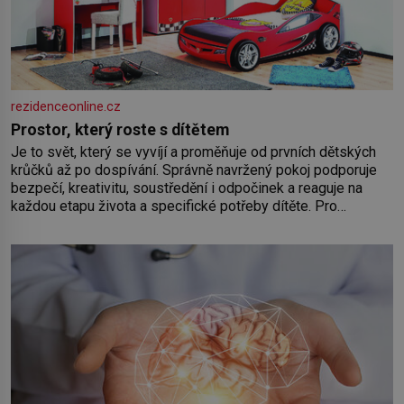
rezidenceonline.cz
Prostor, který roste s dítětem
Je to svět, který se vyvíjí a proměňuje od prvních dětských
krůčků až po dospívání. Správně navržený pokoj podporuje
bezpečí, kreativitu, soustředění i odpočinek a reaguje na
každou etapu života a specifické potřeby dítěte. Pro
nejmenší je klíčová jednoduchost, měkkost a bezpečí, proto
by pokoj miminka měl působit především klidně a útulně.
Předškolní věk je