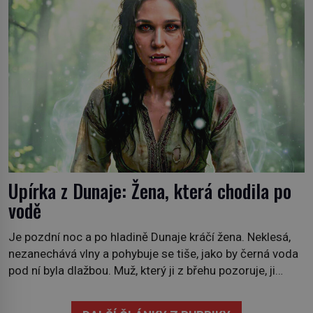
Upírka z Dunaje: Žena, která chodila po
vodě
Je pozdní noc a po hladině Dunaje kráčí žena. Neklesá,
nezanechává vlny a pohybuje se tiše, jako by černá voda
pod ní byla dlažbou. Muž, který ji z břehu pozoruje, ji
údajně poznává, jenže Ruža Vlajna má být v tu chvíli
mrtvá celé století. Vesnice Kisiljevo v severovýchodním