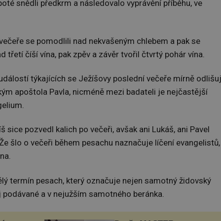
oté snědli předkrm a následovalo vyprávění příběhu, ve
ci večeře se pomodlili nad nekvašeným chlebem a pak se
řetí číší vína, pak zpěv a závěr tvořil čtvrtý pohár vína.
dálostí týkajících se Ježíšovy poslední večeře mírně odlišuj
ským apoštola Pavla, nicméně mezi badateli je nejčastější
gelium.
íš sice pozvedl kalich po večeři, avšak ani Lukáš, ani Pavel
. Že šlo o večeři během pesachu naznačuje líčení evangelistů,
na.
ělý termín pesach, který označuje nejen samotný židovský
ěj podávané a v nejužším samotného beránka.