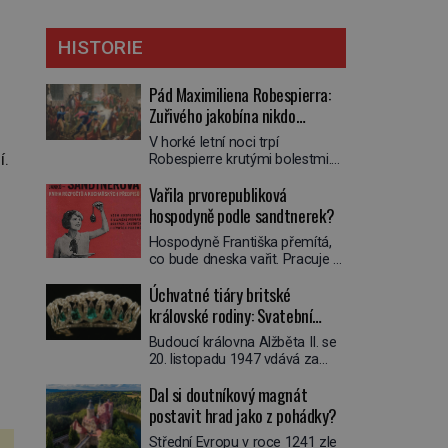
HISTORIE
Pád Maximiliena Robespierra:
Zuřivého jakobína nikdo
nelitoval?
V horké letní noci trpí
í.
Robespierre krutými bolestmi.
Zmítá se na lůžku a hlavou mu
Vařila prvorepubliková
víří kolotoč myšlenek. Když se
probere z mdlob, vzpomene si
hospodyně podle sandtnerek?
na jednu z pařížských
Hospodyně Františka přemítá,
jasnovidek, kterou před lety
co bude dneska vařit. Pracuje v
navštívil. Prorokovala mu
rodině pana rady a ten má
tragický osud. Tehdy se jí
Úchvatné tiáry britské
mlsný jazýček. Zalistuje proto
vysmál. „Robespierre to
rychle v jedné ze „sandtnerek“.
královské rodiny: Svatební
dotáhne hodně daleko,“
„Zaplaťpánbůh, že už
prohlásil o něm jiný významný
klenot Alžbětě II. praskl
Budoucí královna Alžběta II. se
nemusíme chodit s lístky,“
francouzský revolucionář,
20. listopadu 1947 vdává za
povzdechne si směrem ke
Honoré de Mirabeau […]
svého vyvoleného Filipa
služce, kterou má v kuchyni k
Dal si doutníkový magnát
Mountbattena. Aby měla na
ruce. Ještě v prvních letech
obřad ve Westminsteru podle
postavit hrad jako z pohádky?
nové republiky fungoval kvůli
tradice „něco vypůjčeného“, její
nedostatku zboží přídělový
Střední Evropu v roce 1241 zle
matka jí věnuje jedinečný šperk
systém. […]