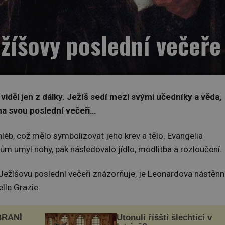
žíšovy poslední večeře
viděl jen z dálky. Ježíš sedí mezi svými učedníky a věda,
 na svou poslední večeři…
chléb, což mělo symbolizovat jeho krev a tělo. Evangelia
kům umyl nohy, pak následovalo jídlo, modlitba a rozloučení.
Ježíšovu poslední večeři znázorňuje, je Leonardova nástěn
lle Grazie.
BRANÍ
Utonuli říšští šlechtici v