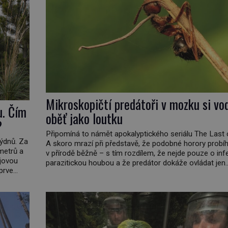
Mikroskopičtí predátoři v mozku si vo
u. Čím
oběť jako loutku
?
Připomíná to námět apokalyptického seriálu The Last 
týdnů. Za
A skoro mrazí při představě, že podobné horory probíh
ometrů a
v přírodě běžně – s tím rozdílem, že nejde pouze o inf
ajovou
parazitickou houbou a že predátor dokáže ovládat jen
prve
vývojově nesrovnatelně jednodušší živočichy, než je č
ho
Najít skutečné zombie není nic nemožného ani v naší p
 […]
[…]