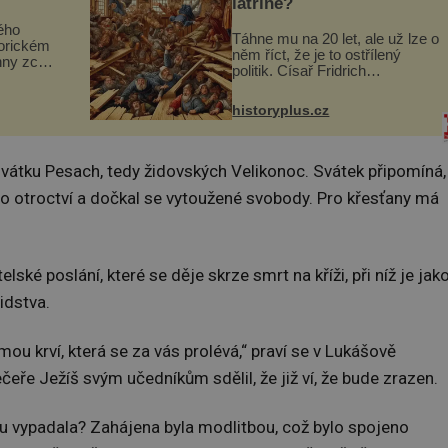
latríně?
ého
Táhne mu na 20 let, ale už lze o
torickém
něm říct, že je to ostřílený
hny zcela
politik. Císař Fridrich
m se
Barbarossa proto posílá svého
Husově
syna a dědice Jindřicha VI. do
se mohou
historyplus.cz
Erfurtu, aby se stal
s...
prostředníkem při řešení sporu
m...
svátku Pesach, tedy židovských Velikonoc. Svátek připomíná,
ho otroctví a dočkal se vytoužené svobody. Pro křesťany má
ské poslání, které se děje skrze smrt na kříži, při níž je jak
idstva.
ou krví, která se za vás prolévá,“ praví se v Lukášově
večeře Ježíš svým učedníkům sdělil, že již ví, že bude zrazen.
u vypadala? Zahájena byla modlitbou, což bylo spojeno