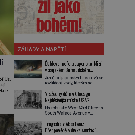
ZÁHADY A NAPĚTÍ
dí
Ďáblovo moře u Japonska: Mizí
v asijském Bermudském
trojúhelníku lodě ve spárech
Jižně od japonských ostrovů se
of Us.
neznámé síly?
rozkládají vody, kterým se
ají
přezdívá Ďáblovo moře. Vypráví
ekce
Vražedný dům v Chicagu:
se o lodích mizejících beze
stopy, podivných světlech,
Nejděsivější místo USA?
lověk.
zrádných proudech i mořských
řírodě.
Na rohu ulic West 63rd Street a
dracích, kteří měli tyto končiny
South Wallace Avenue v
střežit už v dávných legendách.
Chicagu stojí nenápadná pošta.
Je tichomořský Dračí
Tragédie v Aberfanu:
Nemá žádný speciální nápis ani
trojúhelník skutečně prokletým
pamětní desku. A přesto prý
Předpověděla dívka smrtící
místem, nebo se zde jen
místní zaměstnanci neradi
nebezpečná příroda proměnila