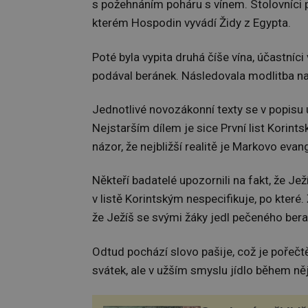
s požehnáním poháru s vínem. Stolovníci p
kterém Hospodin vyvádí Židy z Egypta.
Poté byla vypita druhá číše vína, účastní
podával beránek. Následovala modlitba nad t
Jednotlivé novozákonní texty se v popisu u
Nejstarším dílem je sice První list Korint
názor, že nejbližší realitě je Markovo evan
Někteří badatelé upozornili na fakt, že Jež
v listě Korintským nespecifikuje, po které
že Ježíš se svými žáky jedl pečeného bera
Odtud pochází slovo pašije, což je pořečt
svátek, ale v užším smyslu jídlo během n