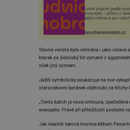
Letos poprvé podle nov
konceptu – přímo v his
jádru města a pro všec
zdarma. Hlavní progra
odehraje na Karlově a 
náměstí. Návštěvníci 
epochanacestach.cz
těšit na víno, burčák, pe
Slavná večeře byla vnímána i jako oslava 
kterak se židovský lid vymanil z egyptské
však jiný význam.
Ježíš symbolicky poukazuje na své vykupitel
starozákonní beránek obětován za hříchy l
„Tento kalich je nová smlouva, zpečetěná m
evangeliu. Právě při příležitosti poslední 
Jak vlastně taková hostina během Pesach