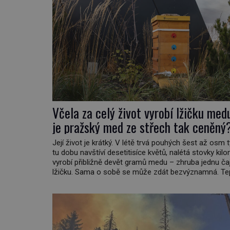
Včela za celý život vyrobí lžičku med
je pražský med ze střech tak ceněný
Její život je krátký. V létě trvá pouhých šest až osm 
tu dobu navštíví desetitisíce květů, nalétá stovky kil
vyrobí přibližně devět gramů medu – zhruba jednu č
lžičku. Sama o sobě se může zdát bezvýznamná. Te
když se spojí s dalšími desítkami tisíc příslušnic své
včelstva, vznikne jeden z nejdokonalejších organismů