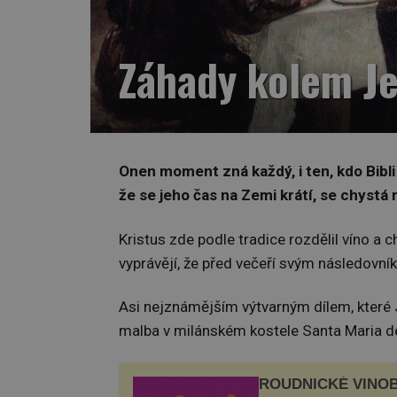
Záhady kolem Je
Onen moment zná každý, i ten, kdo Bibli 
že se jeho čas na Zemi krátí, se chystá
Kristus zde podle tradice rozdělil víno a 
vyprávějí, že před večeří svým následovní
Asi nejznámějším výtvarným dílem, které 
malba v milánském kostele Santa Maria de
ROUDNICKÉ VINO