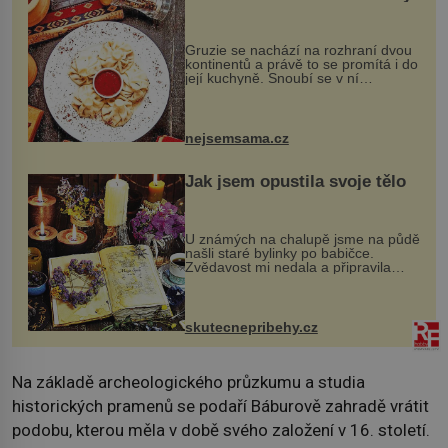
Gruzie se nachází na rozhraní dvou
kontinentů a právě to se promítá i do
její kuchyně. Snoubí se v ní
evropské a asijské chutě a díky tomu
vznikají rozmanité a chuťově bohaté
pokrmy, které rozhodně st...
nejsemsama.cz
Jak jsem opustila svoje tělo
U známých na chalupě jsme na půdě
našli staré bylinky po babičce.
Zvědavost mi nedala a připravila
jsem si z nich lektvar… Zimní pobyt
na chalupě se pro mě vlastní vinou
změnil v děsivý zážitek, na kt...
skutecnepribehy.cz
Na základě archeologického průzkumu a studia
historických pramenů se podaří Báburově zahradě vrátit
podobu, kterou měla v době svého založení v 16. století.