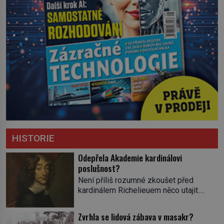
HISTORIE
Odepřela Akademie kardinálovi
poslušnost?
Není příliš rozumné zkoušet před
kardinálem Richelieuem něco utajit.
První ministr se dříve či později dozví o
všem a s potenciálními spiklenci umí
Zvrhla se lidová zábava v masakr?
rázně zatočit. Od roku 1629 se