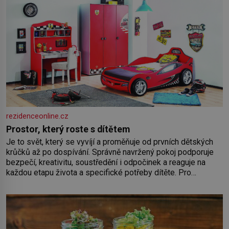
rezidenceonline.cz
Prostor, který roste s dítětem
Je to svět, který se vyvíjí a proměňuje od prvních dětských
krůčků až po dospívání. Správně navržený pokoj podporuje
bezpečí, kreativitu, soustředění i odpočinek a reaguje na
každou etapu života a specifické potřeby dítěte. Pro
nejmenší je klíčová jednoduchost, měkkost a bezpečí, proto
by pokoj miminka měl působit především klidně a útulně.
Předškolní věk je