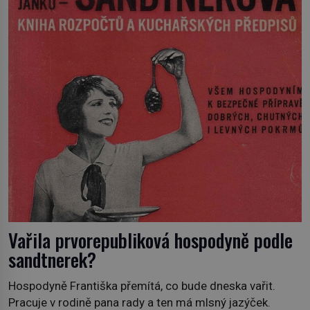
„Robespierre to dotáhne hodně daleko,“ prohlásil o něm
jiný významný francouzský revolucionář, Honoré de
Mirabeau […]
Vařila prvorepubliková hospodyně podle
sandtnerek?
Hospodyně Františka přemítá, co bude dneska vařit.
Pracuje v rodině pana rady a ten má mlsný jazýček.