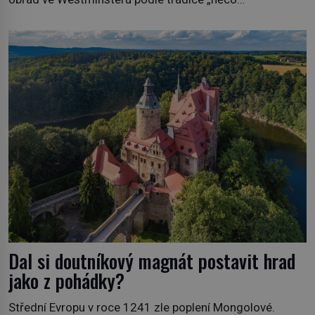
vypůjčeného“, její matka jí věnuje jedinečný šperk ze své
soukromé kolekce – diamantovou tiáru královny Marie.
„Je to ošklivá špičatá tiára,“ zhodnotil klenot britský
politik Sir Henry Channon (1897–1958), když si […]
Dal si doutníkový magnát postavit hrad
jako z pohádky?
Střední Evropu v roce 1241 zle poplení Mongolové.