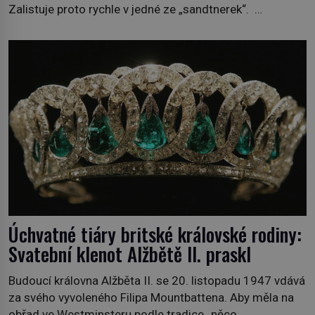
Zalistuje proto rychle v jedné ze „sandtnerek“.
„Zaplaťpánbůh, že už nemusíme chodit s lístky,“
povzdechne si směrem ke služce, kterou má v kuchyni k
ruce. Ještě v prvních letech nové republiky fungoval kvůli
nedostatku zboží přídělový systém. […]
Úchvatné tiáry britské královské rodiny:
Svatební klenot Alžbětě II. praskl
Budoucí královna Alžběta II. se 20. listopadu 1947 vdává
za svého vyvoleného Filipa Mountbattena. Aby měla na
obřad ve Westminsteru podle tradice „něco