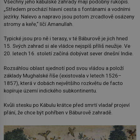
Všechny jeho kábulské zahrady mají podobný rukopis.
„Středem prochází hlavní cesta s fontánami a vodními
jezírky. Nalevo a napravo jsou potom zrcadlově osázeny
stromy a keře,“ líčí Amanullah.
Typické jsou pro ně i terasy, v té Báburově je jich hned
15. Svých zahrad si ale vládce nejspíš příliš neužije. Ve
20. letech 16. století začíná dobývat sever dnešní Indie.
Rozsáhlou oblast sjednotí pod svou vládou a položí
základy Mughalské říše (existovala v letech 1526–
1857), která v dobách největšího rozkvětu de facto
kopíruje území indického subkontinentu.
Kvůli stesku po Kábulu krátce před smrtí vladař projeví
přání, že chce být pohřben v Báburově zahradě.