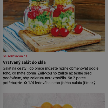
nejsemsama.cz
Vrstvený salát do skla
Salát na cesty i do práce můžete různě obměňovat podle
toho, co máte doma. Zálivkou ho zalijte až těsně před
podáváním, aby zeleninu nerozmočila. Na 2 porce
potřebujete: ✿ 1/4 ledového nebo jiného salátu (římský
salát, polníček…) ✿ 1 malá konzerva kukuřice ✿ ½ okurky ✿
2 rajčata Zálivka: ✿ 4 lžíce olivového oleje ✿ 1 lžíci citronové
šťávy ✿ ½ stroužku