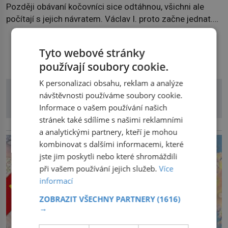
Později obávaní kočovníci sice odtáhnou, všichni ale
počítají s jejich návratem. Václav I. proto začne jednat.
Na další případné řádění barbarů z východu se chce
pečlivě připravit! Český král Václav I. (1205–1253)
Tyto webové stránky
DALŠÍ ČLÁNKY Z RUBRIKY
přijme opatření, která mají posílit obranu jeho království.
používají soubory cookie.
Zajistit hodlá především severní hranici. Na […]
K personalizaci obsahu, reklam a analýze
návštěvnosti používáme soubory cookie.
Informace o vašem používání našich
stránek také sdílíme s našimi reklamními
reklama
a analytickými partnery, kteří je mohou
kombinovat s dalšími informacemi, které
jste jim poskytli nebo které shromáždili
při vašem používání jejich služeb.
Více
informací
ZOBRAZIT VŠECHNY PARTNERY
(1616)
→