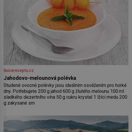
tisicereceptu.cz
Jahodovo-melounová polévka
Studené ovocné polévky jsou ideálním osvěžením pro horké
dny. Potřebujete 200 g jahod 600 g žlutého melounu 100 ml
sladkého dezertního vína 50 g cukru krystal 1 lžíci medu 200
g zakysané sm