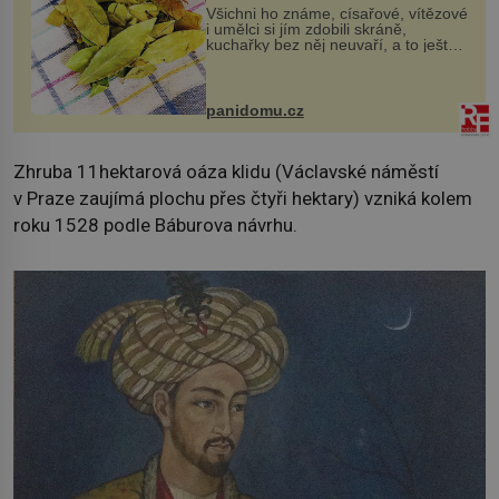
Všichni ho známe, císařové, vítězové
i umělci si jím zdobili skráně,
kuchařky bez něj neuvaří, a to ještě
nevíte, že bobkový list může výrazně
zmírnit některé naše neduhy.
Obsahuje v malém množství ně...
panidomu.cz
Zhruba 11hektarová oáza klidu (Václavské náměstí
v Praze zaujímá plochu přes čtyři hektary) vzniká kolem
roku 1528 podle Báburova návrhu.