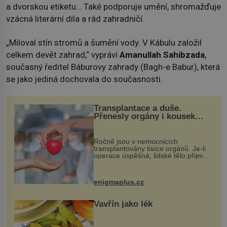
a dvorskou etiketu… Také podporuje umění, shromažďuje
vzácná literární díla a rád zahradničí.
„Miloval stín stromů a šumění vody. V Kábulu založil
celkem devět zahrad,“ vypráví
Amanullah Sahibzada
,
současný ředitel Báburovy zahrady (Bagh-e Babur), která
se jako jediná dochovala do současnosti.
Transplantace a duše.
Přenesly orgány i kousek
osobnosti dárce?
Ročně jsou v nemocnicích
transplantovány tisíce orgánů. Je-li
operace úspěšná, lidské tělo přijme
darovaný orgán za své a pacient
může vést plnohodnotný život. Ale co
když při transplantaci nepřijímám...
enigmaplus.cz
Vavřín jako lék