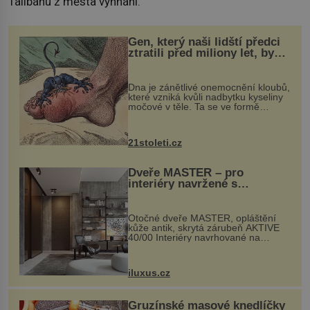
Tálibánu z města vyhnáni.
Gen, který naši lidští předci
ztratili před miliony let, by
mohl pomoci s léčbou
„nemoci králů“
Dna je zánětlivé onemocnění kloubů,
které vzniká kvůli nadbytku kyseliny
močové v těle. Ta se ve formě
krystalků ukládá v blízkosti kloubů,
nejčastěji přitom postihuje palce na
nohou, a způsobuje bole...
21stoleti.cz
Dveře MASTER – pro
interiéry navržené s
rozumem i vášní!
Otočné dveře MASTER, opláštění
kůže antik, skrytá zárubeň AKTIVE
40/00 Interiéry navrhované na
zakázku často vyžadují atypické
rozměry nejen nábytku, ale i
otvorových prvků. Technické zázemí
iluxus.cz
dnes umož...
Gruzínské masové knedlíčky