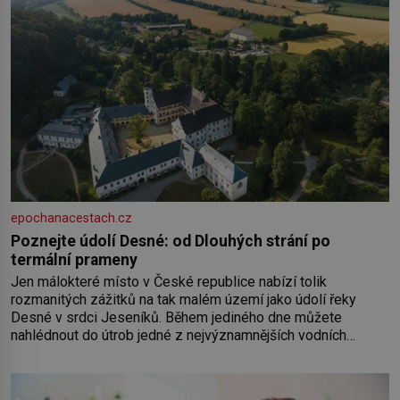
epochanacestach.cz
Poznejte údolí Desné: od Dlouhých strání po
termální prameny
Jen málokteré místo v České republice nabízí tolik
rozmanitých zážitků na tak malém území jako údolí řeky
Desné v srdci Jeseníků. Během jediného dne můžete
nahlédnout do útrob jedné z nejvýznamnějších vodních
elektráren v Evropě, vydat se na horské hřebeny, projet se na
koloběžce a den zakončit poznáváním památek ve Velkých
Losinách nebo v termálním