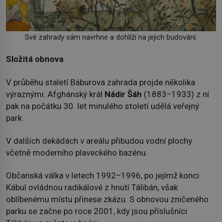
Své zahrady sám navrhne a dohlíží na jejich budování.
Složitá obnova
V průběhu staletí Báburova zahrada projde několika
výraznými. Afghánský král
Nádir Šáh
(1883–1933) z ní
pak na počátku 30. let minulého století udělá veřejný
park.
V dalších dekádách v areálu přibudou vodní plochy
včetně moderního plaveckého bazénu.
Občanská válka v letech 1992–1996, po jejímž konci
Kábul ovládnou radikálové z hnutí Tálibán, však
oblíbenému místu přinese zkázu. S obnovou zničeného
parku se začne po roce 2001, kdy jsou příslušníci