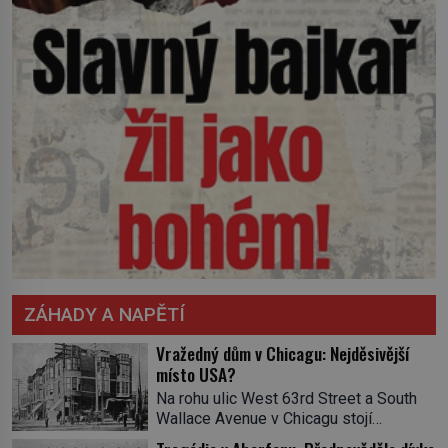
ZÁHADY A NAPĚTÍ
Vražedný dům v Chicagu: Nejděsivější
místo USA?
Na rohu ulic West 63rd Street a South
Wallace Avenue v Chicagu stojí
nenápadná pošta. Nemá žádný speciální