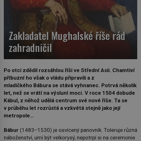
Zakladatel Mughalské říše rád
zahradničil
Po otci zdědil rozsáhlou říši ve Střední Asii. Chamtiví
příbuzní ho však o vládu připravili a z
mladičkého Bábura se stává vyhnanec. Potrvá několik
let, než se vrátí na výsluní moci. V roce 1504 dobude
Kábul, z něhož udělá centrum své nové říše. Ta se
v průběhu let rozrůstá a vzkvétá stejně jako její
metropole…
Bábur
(1483–1530) je osvícený panovník. Toleruje různá
náboženství, umí být velkorysý, nepotrpí si na ceremonie