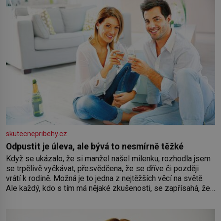
skutecnepribehy.cz
Odpustit je úleva, ale bývá to nesmírně těžké
Když se ukázalo, že si manžel našel milenku, rozhodla jsem
se trpělivě vyčkávat, přesvědčena, že se dříve či později
vrátí k rodině. Možná je to jedna z nejtěžších věcí na světě.
Ale každý, kdo s tím má nějaké zkušenosti, se zapřísahá, že
pokud odpustíte, znatelně se vám uleví. Když se ke mně
doneslo, že si manžel pořídil milenku,