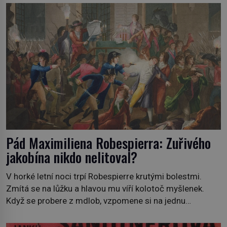
Pád Maximiliena Robespierra: Zuřivého
jakobína nikdo nelitoval?
V horké letní noci trpí Robespierre krutými bolestmi.
Zmítá se na lůžku a hlavou mu víří kolotoč myšlenek.
Když se probere z mdlob, vzpomene si na jednu
z pařížských jasnovidek, kterou před lety navštívil.
Prorokovala mu tragický osud. Tehdy se jí vysmál.