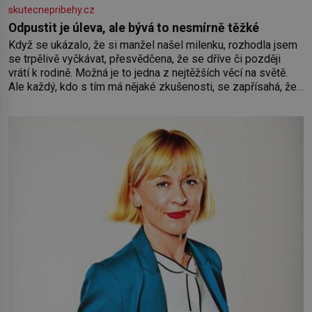
skutecnepribehy.cz
Odpustit je úleva, ale bývá to nesmírně těžké
Když se ukázalo, že si manžel našel milenku, rozhodla jsem
se trpělivě vyčkávat, přesvědčena, že se dříve či později
vrátí k rodině. Možná je to jedna z nejtěžších věcí na světě.
Ale každý, kdo s tím má nějaké zkušenosti, se zapřísahá, že
pokud odpustíte, znatelně se vám uleví. Když se ke mně
doneslo, že si manžel pořídil milenku,