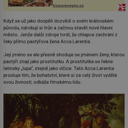
vcelku 3 stroužky česneku hl...
tisicereceptu.cz
Když se už jako dospělí dozvědí o svém královském
původu, nárokují si trůn a začnou stavět nové hlavní
město. Jenže další zdroje tvrdí, že chlapce zachrání z
řeky přímo pastýřova žena Acca Larentia.
Její jméno se ale přesně shoduje se jménem ženy, kterou
pastýři znají jako prostitutku. A prostitutka se řekne
latinsky „lupa“, stejně jako vlčice. Tato Acca Larentia
prosluje tím, že bohatství, které si za celý život vydělá
svou živností, odkáže římskému lidu.