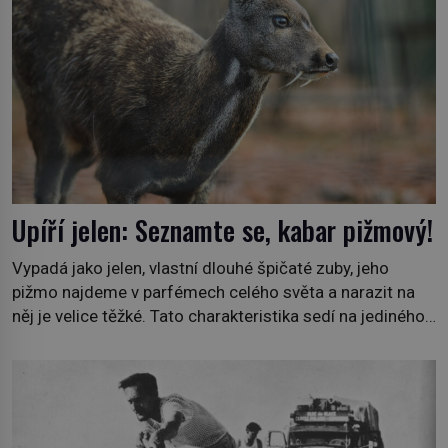
Upíří jelen: Seznamte se, kabar pižmový!
Vypadá jako jelen, vlastní dlouhé špičaté zuby, jeho
pižmo najdeme v parfémech celého světa a narazit na
něj je velice těžké. Tato charakteristika sedí na jediného
zástupce zvířecí říše – kabara pižmového. V Evropě ho
jako první popíše švédský botanik Carl Linné (1707–
1778), jenže v Asii o něm ví už celá staletí. Zvíře
připomíná jelena, v kohoutku dosahuje […]