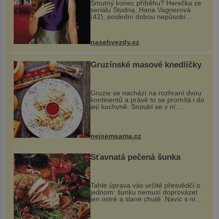
Smutný konec příběhu? Herečka ze
seriálu Studna, Hana Vagnerová
(42), poslední dobou nepůsobí
nejšťastněji. Ačkoli časy její anorexie
jsou už dávno pryč a opět se pyšnila
ženskými křivkami, najednou s...
nasehvezdy.cz
Gruzínské masové knedlíčky
Gruzie se nachází na rozhraní dvou
kontinentů a právě to se promítá i do
její kuchyně. Snoubí se v ní
evropské a asijské chutě a díky tomu
vznikají rozmanité a chuťově bohaté
pokrmy, které rozhodně st...
nejsemsama.cz
Šťavnatá pečená šunka
Tahle úprava vás určitě přesvědčí o
jednom: šunku nemusí doprovázet
jen ostré a slané chutě. Navíc s ní
nakrmíte poměrně hodně hladových
krků. Ingredience sádlo 3 kg šunky