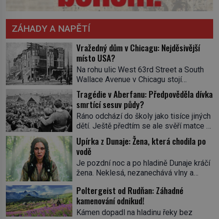
ZÁHADY A NAPĚTÍ
Vražedný dům v Chicagu: Nejděsivější
místo USA?
Na rohu ulic West 63rd Street a South
Wallace Avenue v Chicagu stojí
nenápadná pošta. Nemá žádný speciální
Tragédie v Aberfanu: Předpověděla dívka
nápis ani pamětní desku. A přesto prý
smrtící sesuv půdy?
místní zaměstnanci neradi chodí do
Ráno odchází do školy jako tisíce jiných
sklepa. Právě tady totiž sídlil sériový
dětí. Ještě předtím se ale svěří matce s
vrah H. H. Holmes a také
podivným snem. Ve škole, kterou dobře
nejpropracovanější past na lidi
Upírka z Dunaje: Žena, která chodila po
zná, tentokrát nevidí budovu ani
v dějinách americké kriminalistiky.
vodě
spolužáky. Místo nich se před ní tyčí
Herman Webster Mudgett (1861–1896)
Je pozdní noc a po hladině Dunaje kráčí
cosi temného. O několik hodin později je
přijíždí […]
žena. Neklesá, nezanechává vlny a
mrtvá. Mohla devítiletá Zahlédla vlastní
pohybuje se tiše, jako by černá voda
osud? Dne 21. října 1966 se velšská
Poltergeist od Rudňan: Záhadné
pod ní byla dlažbou. Muž, který ji z
vesnice Aberfan […]
kamenování odnikud!
břehu pozoruje, ji údajně poznává, jenže
Ruža Vlajna má být v tu chvíli mrtvá celé
Kámen dopadl na hladinu řeky bez