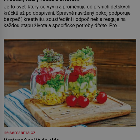
Je to svět, který se vyvíjí a proměňuje od prvních dětských
krůčků až po dospívání. Správně navržený pokoj podporuje
bezpečí, kreativitu, soustředění i odpočinek a reaguje na
každou etapu života a specifické potřeby dítěte. Pro
nejmenší je klíčová jednoduchost, měkkost a bezpečí, proto
by pokoj miminka měl působit především klidně a útulně.
Předškolní věk je
nejsemsama.cz