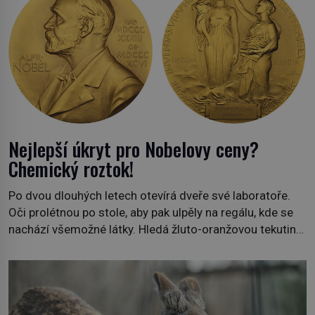
Nejlepší úkryt pro Nobelovy ceny?
Chemický roztok!
Po dvou dlouhých letech otevírá dveře své laboratoře.
Oči prolétnou po stole, aby pak ulpěly na regálu, kde se
nachází všemožné látky. Hledá žluto-oranžovou tekutinu,
jakmile ji zahlédne, nesmírně se mu uleví. Teď může svůj
plán dokončit. Pod termínem aqua regia se skrývá
směs s názvem lučavka královská. Svůj přídomek nemá
pro nic za nic, […]