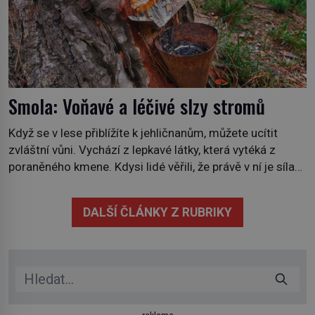
Smola: Voňavé a léčivé slzy stromů
Když se v lese přiblížíte k jehličnanům, můžete ucítit
zvláštní vůni. Vychází z lepkavé látky, která vytéká z
poraněného kmene. Kdysi lidé věřili, že právě v ní je síla
stromu. Smola také patří k nejstarším surovinám, s nimiž
lidstvo pracovalo. Chrání strom před infekcí, hmyzem a
DALŠÍ ČLÁNKY Z RUBRIKY
vysycháním. Dá se říct, že je to přírodní […]