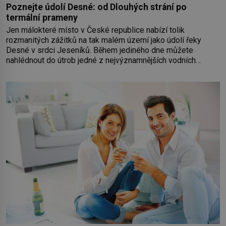
Poznejte údolí Desné: od Dlouhých strání po
termální prameny
Jen málokteré místo v České republice nabízí tolik
rozmanitých zážitků na tak malém území jako údolí řeky
Desné v srdci Jeseníků. Během jediného dne můžete
nahlédnout do útrob jedné z nejvýznamnějších vodních
elektráren v Evropě, vydat se na horské hřebeny, projet se na
koloběžce a den zakončit poznáváním památek ve Velkých
Losinách nebo v termálním