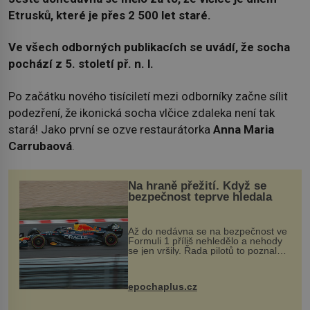
Etrusků, které je přes 2 500 let staré.
Ve všech odborných publikacích se uvádí, že socha
pochází z 5. století př. n. l.
Po začátku nového tisíciletí mezi odborníky začne sílit
podezření, že ikonická socha vlčice zdaleka není tak
stará! Jako první se ozve restaurátorka
Anna Maria
Carrubaová
.
Na hraně přežití. Když se
bezpečnost teprve hledala
Až do nedávna se na bezpečnost ve
Formuli 1 příliš nehledělo a nehody
se jen vršily. Řada pilotů to poznala
na vlastní kůži, často s trvalými
následky nebo bohužel i ztrátou
života. Dnes nepochopiteln...
epochaplus.cz