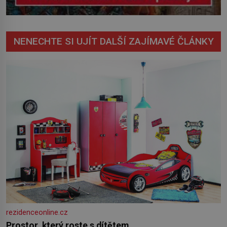
NENECHTE SI UJÍT DALŠÍ ZAJÍMAVÉ ČLÁNKY
rezidenceonline.cz
Prostor, který roste s dítětem