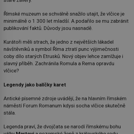
Římské muzeum se schválně snažilo utajit, že vlčice je
minimálně o 1 300 let mladší. A podařilo se mu zabránit
publikování faktů. Důvody jsou nasnadě.
Kurátoři měli strach, že jedno z největších lákadel
návštěvníků a symbol Říma ztratí punc výjimečnosti
coby dílo starých Etrusků. Nový objev lehce zamlžuje i
slavný příběh. Zachránila Romula a Rema opravdu
vlčice?
Legendy jako balíčky karet
Antické písemné zdroje uvádějí, že na hlavním římském
náměstí Forum Romanum kdysi socha vlčice skutečně
stála.
Legenda praví, že dvojčata se narodí římskému bohu
války
Martovi
a pozemské ženě z královského rodu