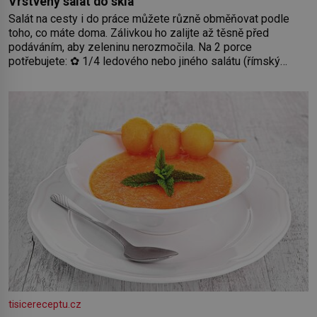
Vrstvený salát do skla
Salát na cesty i do práce můžete různě obměňovat podle
toho, co máte doma. Zálivkou ho zalijte až těsně před
podáváním, aby zeleninu nerozmočila. Na 2 porce
potřebujete: ✿ 1/4 ledového nebo jiného salátu (římský
salát, polníček…) ✿ 1 malá konzerva kukuřice ✿ ½ okurky ✿
2 rajčata Zálivka: ✿ 4 lžíce olivového oleje ✿ 1 lžíci citronové
šťávy ✿ ½ stroužku
tisicereceptu.cz