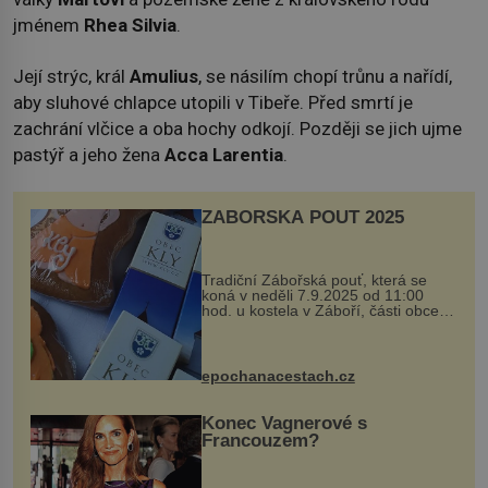
jménem
Rhea Silvia
.
Její strýc, král
Amulius
, se násilím chopí trůnu a nařídí,
aby sluhové chlapce utopili v Tibeře. Před smrtí je
zachrání vlčice a oba hochy odkojí. Později se jich ujme
pastýř a jeho žena
Acca Larentia
.
ZÁBOŘSKÁ POUŤ 2025
Tradiční Zábořská pouť, která se
koná v neděli 7.9.2025 od 11:00
hod. u kostela v Záboří, části obce
Kly u Mělníka. V programu naleznete
komentovanou prohlídku kostela,
dobovou hudbu, řemesla, atrakce...
epochanacestach.cz
Konec Vagnerové s
Francouzem?