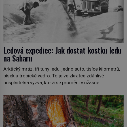
Ledová expedice: Jak dostat kostku ledu
na Saharu
Arktický mráz, tři tuny ledu, jedno auto, tisíce kilometrů,
písek a tropické vedro. To je ve zkratce zdánlivě
nesplnitelná výzva, která se promění v úžasné
dobrodružství a důkaz, že nic není nemožné. Vše začíná
na podzim 1958 jako hec. Rádio Luxembourg přichází s
neobvyklou výzvou. Tomu, kdo dokáže dopravit ze
severního polárního kruhu na […]