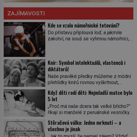
ZAJÍMAVOSTI
Kde se vzalo námořnické tetování?
Do přístavu připlouvá loď, a jakmile
zakotví, na souš se vyhrnou námořníci,
aby utišili žízeň i chtíč. Jdou oním
zvláštním houpavým krokem. A kdyby je
někdo nepoznal podle toho, napoví mu
Knír: Symbol intelektuálů, vlastenců i
potetované paže. Námořnická kérka je
diktátorů!
totiž něco jako uniforma. Tetování jako
takové má velmi hlubokou minulost.
Naše pravěké předky můžeme z módní
Tetovaný je už pračlověk Ötzi, který
přehlídky knírů rovnou vyškrtnout,
zemřel […]
protože historici se shodují, že za
Když děti rodí děti: Nejmladší matce bylo
jedním z nejstarších knírů musíme až do
5 let
starověkého Egypta. Najdeme ho na
„Proč má naše dcera tak velké břicho?“
soše egyptského prince Rahotepa, jenž
říkají si manželé z peruánské vesničky
žil ve 26. století před naším
Ticrapo a raději vezmou malou Linu do
letopočtem! Není to ale něco obvyklého,
Stěračová válka: Jedno mrknutí – a
nemocnice. Nemá ale v břiše nádor, jak
proto právě obyvatelé ze stínu pyramid
všechno je jinak
se obávali, ale sedmiměsíční plod! Ve
dbají na hygienu a kompletně holí […]
„Jak to myslí, že nemají zájem? Vždyť
věku 5 let, 7 měsíců a 21 dnů porodí