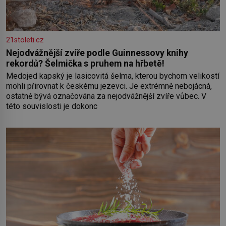
21stoleti.cz
Nejodvážnější zvíře podle Guinnessovy knihy
rekordů? Šelmička s pruhem na hřbetě!
Medojed kapský je lasicovitá šelma, kterou bychom velikostí
mohli přirovnat k českému jezevci. Je extrémně nebojácná,
ostatně bývá označována za nejodvážnější zvíře vůbec. V
této souvislosti je dokonc