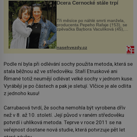
Dcera Černocké stále trpí
Tři měsíce po náhlé smrti manžela,
producenta Pepeho Rafaje (†53), se
zpěvačka Barbora Vaculíková (45),
dcera Petry Černocké (75), poprvé
ozvala veřejnosti. Na sociální síti
sdílela, že se snaží fung...
nasehvezdy.cz
Podle ní byla při odlévání sochy použita metoda, která se
stala běžnou až ve středověku. Staří Etruskové ani
Římané totiž neumějí odlévat velké sochy v jednom kuse.
Vyrábějí je po částech a pak je sletují. Vlčice je ale odlita
z jednoho kusu!
Carrubaová tvrdí, že socha nemohla být vyrobena dřív
než v 8. až 10. století. Její původ v raném středověku
potvrdí i uhlíková metoda. Teprve v roce 2011 se na
veřejnost dostane nová studie, která potvrzuje pět let
staré závěry.