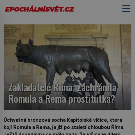
Zakladatelé Říma: Zachránila
Romula a Rema prostitutka?
Úchvatná bronzová socha Kapitolské vlčice, která
kojí Romula a Rema, je již po staletí chloubou Říma.
Ještě donedávna se mělo za to, že vlčice je dílem