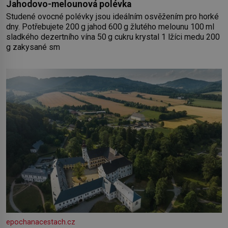
Jahodovo-melounová polévka
Studené ovocné polévky jsou ideálním osvěžením pro horké
dny. Potřebujete 200 g jahod 600 g žlutého melounu 100 ml
sladkého dezertního vína 50 g cukru krystal 1 lžíci medu 200
g zakysané sm
epochanacestach.cz