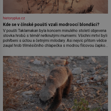
historyplus.cz
Kde se v čínské poušti vzali modroocí blonďáci?
V poušti Taklamakan byla koncem minulého století objevena
stovka hrobů s téměř netknutými mumiemi. Všichni mrtví byli
pohřbeni s úctou a četnými milodary. Asi nejvíc přitom vědce
zaujal hrob tříměsíčního chlapečka s modrou filcovou čapkou,
z níž se draly blonďaté vlásky. Fakt, že jsou těla dávných lidí
nesmírně dobře zachovalá, přičítají odborníci zdejším
klimatickým podmínkám. Sucho, prosolené písky a extrémně