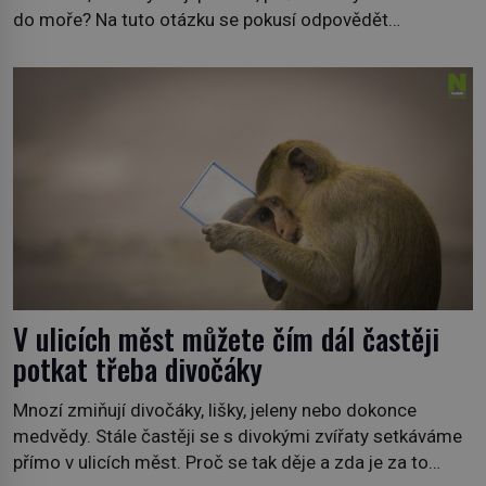
do moře? Na tuto otázku se pokusí odpovědět
dokument Tajemné údolí velryb v Egyptě, který bude mít
premiéru ve čtvrtek 29. února ve 20:00 na televizní
stanici Viasat Nature. Všech 90 druhů dnes žijících
velryb […]
V ulicích měst můžete čím dál častěji
potkat třeba divočáky
Mnozí zmiňují divočáky, lišky, jeleny nebo dokonce
medvědy. Stále častěji se s divokými zvířaty setkáváme
přímo v ulicích měst. Proč se tak děje a zda je za to