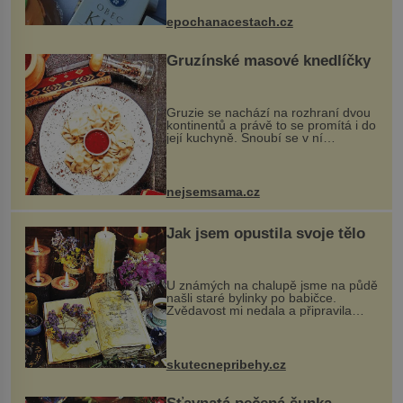
dobovou hudbu, řemesla, atrakce...
epochanacestach.cz
Gruzínské masové knedlíčky
Gruzie se nachází na rozhraní dvou
kontinentů a právě to se promítá i do
její kuchyně. Snoubí se v ní
evropské a asijské chutě a díky tomu
vznikají rozmanité a chuťově bohaté
pokrmy, které rozhodně st...
nejsemsama.cz
Jak jsem opustila svoje tělo
U známých na chalupě jsme na půdě
našli staré bylinky po babičce.
Zvědavost mi nedala a připravila
jsem si z nich lektvar… Zimní pobyt
na chalupě se pro mě vlastní vinou
změnil v děsivý zážitek, na kt...
skutecnepribehy.cz