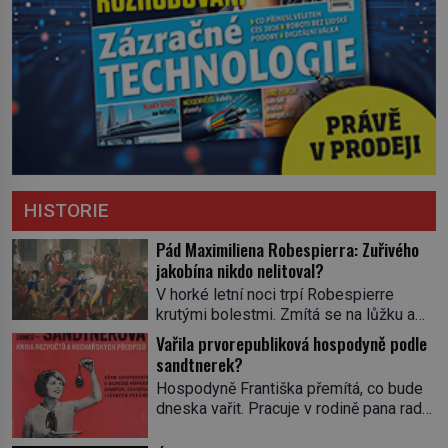
HISTORIE
Pád Maximiliena Robespierra: Zuřivého
jakobína nikdo nelitoval?
V horké letní noci trpí Robespierre
krutými bolestmi. Zmítá se na lůžku a
hlavou mu víří kolotoč myšlenek. Když
Vařila prvorepubliková hospodyně podle
se probere z mdlob, vzpomene si na
sandtnerek?
jednu z pařížských jasnovidek, kterou
Hospodyně Františka přemítá, co bude
před lety navštívil. Prorokovala mu
dneska vařit. Pracuje v rodině pana rady
tragický osud. Tehdy se jí vysmál.
a ten má mlsný jazýček. Zalistuje proto
„Robespierre to dotáhne hodně daleko,“