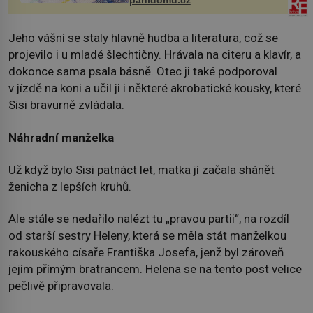
Jeho vášní se staly hlavně hudba a literatura, což se
projevilo i u mladé šlechtičny. Hrávala na citeru a klavír, a
dokonce sama psala básně. Otec ji také podporoval
v jízdě na koni a učil ji i některé akrobatické kousky, které
Sisi bravurně zvládala.
Náhradní manželka
Už když bylo Sisi patnáct let, matka jí začala shánět
ženicha z lepších kruhů.
Ale stále se nedařilo nalézt tu „pravou partii“, na rozdíl
od starší sestry Heleny, která se měla stát manželkou
rakouského císaře Františka Josefa, jenž byl zároveň
jejím přímým bratrancem. Helena se na tento post velice
pečlivě připravovala.