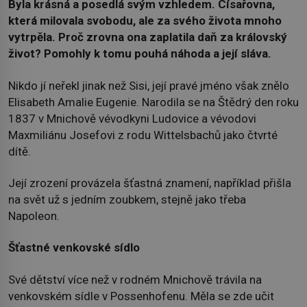
Byla krásná a posedlá svým vzhledem. Císařovna,
která milovala svobodu, ale za svého života mnoho
vytrpěla. Proč zrovna ona zaplatila daň za královský
život? Pomohly k tomu pouhá náhoda a její sláva.
Nikdo jí neřekl jinak než Sisi, její pravé jméno však znělo
Elisabeth Amalie Eugenie. Narodila se na Štědrý den roku
1837 v Mnichově vévodkyni Ludovice a vévodovi
Maxmiliánu Josefovi z rodu Wittelsbachů jako čtvrté
dítě.
Její zrození provázela šťastná znamení, například přišla
na svět už s jedním zoubkem, stejně jako třeba
Napoleon.
Šťastné venkovské sídlo
Své dětství více než v rodném Mnichově trávila na
venkovském sídle v Possenhofenu. Měla se zde učit