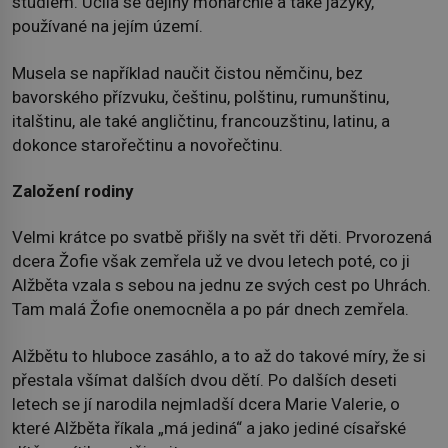
studiem. Učila se dějiny monarchie a také jazyky,
používané na jejím území.
Musela se například naučit čistou němčinu, bez
bavorského přízvuku, češtinu, polštinu, rumunštinu,
italštinu, ale také angličtinu, francouzštinu, latinu, a
dokonce starořečtinu a novořečtinu.
Založení rodiny
Velmi krátce po svatbě přišly na svět tři děti. Prvorozená
dcera Žofie však zemřela už ve dvou letech poté, co ji
Alžběta vzala s sebou na jednu ze svých cest po Uhrách.
Tam malá Žofie onemocněla a po pár dnech zemřela.
Alžbětu to hluboce zasáhlo, a to až do takové míry, že si
přestala všímat dalších dvou dětí. Po dalších deseti
letech se jí narodila nejmladší dcera Marie Valerie, o
které Alžběta říkala „má jediná“ a jako jediné císařské