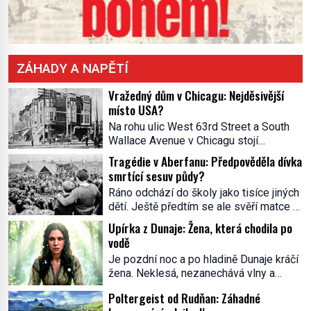
ZÁHADY A NAPĚTÍ
Vražedný dům v Chicagu: Nejděsivější
místo USA?
Na rohu ulic West 63rd Street a South
Wallace Avenue v Chicagu stojí
nenápadná pošta. Nemá žádný speciální
Tragédie v Aberfanu: Předpověděla dívka
nápis ani pamětní desku. A přesto prý
smrtící sesuv půdy?
místní zaměstnanci neradi chodí do
Ráno odchází do školy jako tisíce jiných
sklepa. Právě tady totiž sídlil sériový
dětí. Ještě předtím se ale svěří matce s
vrah H. H. Holmes a také
podivným snem. Ve škole, kterou dobře
nejpropracovanější past na lidi
Upírka z Dunaje: Žena, která chodila po
zná, tentokrát nevidí budovu ani
v dějinách americké kriminalistiky.
vodě
spolužáky. Místo nich se před ní tyčí
Herman Webster Mudgett (1861–1896)
Je pozdní noc a po hladině Dunaje kráčí
cosi temného. O několik hodin později je
přijíždí […]
žena. Neklesá, nezanechává vlny a
mrtvá. Mohla devítiletá Zahlédla vlastní
pohybuje se tiše, jako by černá voda
osud? Dne 21. října 1966 se velšská
Poltergeist od Rudňan: Záhadné
pod ní byla dlažbou. Muž, který ji z
vesnice Aberfan […]