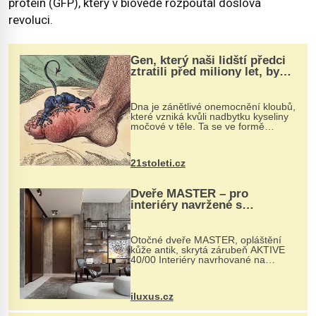
protein (GFP), který v biovědě rozpoutal doslova
revoluci.
Gen, který naši lidští předci
ztratili před miliony let, by
mohl pomoci s léčbou
„nemoci králů“
Dna je zánětlivé onemocnění kloubů,
které vzniká kvůli nadbytku kyseliny
močové v těle. Ta se ve formě
krystalků ukládá v blízkosti kloubů,
nejčastěji přitom postihuje palce na
nohou, a způsobuje bole...
21stoleti.cz
Dveře MASTER – pro
interiéry navržené s
rozumem i vášní!
Otočné dveře MASTER, opláštění
kůže antik, skrytá zárubeň AKTIVE
40/00 Interiéry navrhované na
zakázku často vyžadují atypické
rozměry nejen nábytku, ale i
otvorových prvků. Technické zázemí
iluxus.cz
dnes umož...