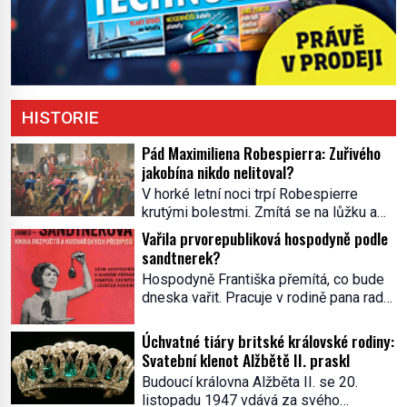
HISTORIE
Pád Maximiliena Robespierra: Zuřivého
jakobína nikdo nelitoval?
V horké letní noci trpí Robespierre
krutými bolestmi. Zmítá se na lůžku a
hlavou mu víří kolotoč myšlenek. Když
Vařila prvorepubliková hospodyně podle
se probere z mdlob, vzpomene si na
sandtnerek?
jednu z pařížských jasnovidek, kterou
Hospodyně Františka přemítá, co bude
před lety navštívil. Prorokovala mu
dneska vařit. Pracuje v rodině pana rady
tragický osud. Tehdy se jí vysmál.
a ten má mlsný jazýček. Zalistuje proto
„Robespierre to dotáhne hodně daleko,“
rychle v jedné ze „sandtnerek“.
Úchvatné tiáry britské královské rodiny:
prohlásil o něm jiný významný
„Zaplaťpánbůh, že už nemusíme chodit
Svatební klenot Alžbětě II. praskl
francouzský revolucionář, Honoré de
s lístky,“ povzdechne si směrem ke
Mirabeau […]
Budoucí královna Alžběta II. se 20.
služce, kterou má v kuchyni k ruce.
listopadu 1947 vdává za svého
Ještě v prvních letech nové republiky