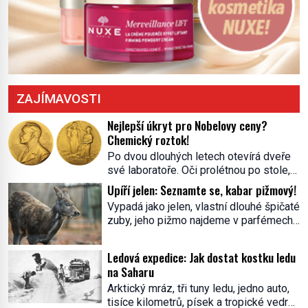
ZAJÍMAVOSTI
Nejlepší úkryt pro Nobelovy ceny?
Chemický roztok!
Po dvou dlouhých letech otevírá dveře
své laboratoře. Oči prolétnou po stole,
aby pak ulpěly na regálu, kde se nachází
Upíří jelen: Seznamte se, kabar pižmový!
všemožné látky. Hledá žluto-oranžovou
Vypadá jako jelen, vlastní dlouhé špičaté
tekutinu, jakmile ji zahlédne, nesmírně
zuby, jeho pižmo najdeme v parfémech
se mu uleví. Teď může svůj plán
celého světa a narazit na něj je velice
dokončit. Pod termínem aqua regia se
těžké. Tato charakteristika sedí na
skrývá směs s názvem lučavka
Ledová expedice: Jak dostat kostku ledu
jediného zástupce zvířecí říše – kabara
královská. Svůj přídomek nemá pro nic
na Saharu
pižmového. V Evropě ho jako první
za nic, […]
Arktický mráz, tři tuny ledu, jedno auto,
popíše švédský botanik Carl Linné
tisíce kilometrů, písek a tropické vedro.
(1707–1778), jenže v Asii o něm ví už