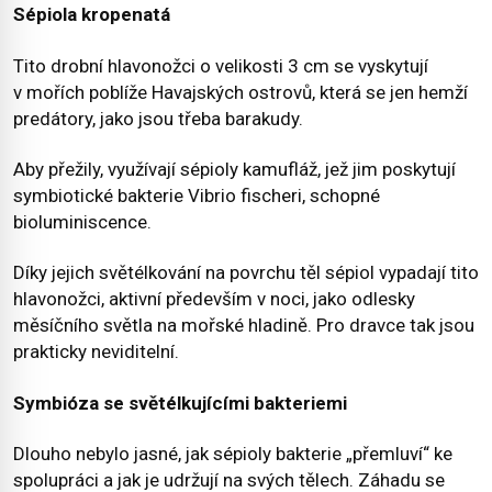
Sépiola kropenatá
Tito drobní hlavonožci o velikosti 3 cm se vyskytují
v mořích poblíže Havajských ostrovů, která se jen hemží
predátory, jako jsou třeba barakudy.
Aby přežily, využívají sépioly kamufláž, jež jim poskytují
symbiotické bakterie Vibrio fischeri, schopné
bioluminiscence.
Díky jejich světélkování na povrchu těl sépiol vypadají tito
hlavonožci, aktivní především v noci, jako odlesky
měsíčního světla na mořské hladině. Pro dravce tak jsou
prakticky neviditelní.
Symbióza se světélkujícími bakteriemi
Dlouho nebylo jasné, jak sépioly bakterie „přemluví“ ke
spolupráci a jak je udržují na svých tělech. Záhadu se