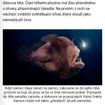
ďasova těla. Část hřbetní ploutve má ďas přeměněnu
v útvary, připomínající tykadla. Na prvním z nich se
nachází zvláštní světélkující útvar, který slouží jako
návnada při lovu.
Když samec ďasa narazí na samici, zakousne se do jejího těla,
protože se bojí, že jinou už by ve tmě nemusel potkat. Postupně
do těla samičky zaroste, a dokonce se propojí jejich trávicí trakty.
Samice může mít takto „přisátých“ až pět samečků.