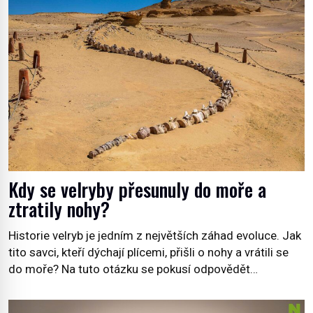
Kdy se velryby přesunuly do moře a
ztratily nohy?
Historie velryb je jedním z největších záhad evoluce. Jak
tito savci, kteří dýchají plícemi, přišli o nohy a vrátili se
do moře? Na tuto otázku se pokusí odpovědět
dokument Tajemné údolí velryb v Egyptě, který bude mít
premiéru ve čtvrtek 29. února ve 20:00 na televizní