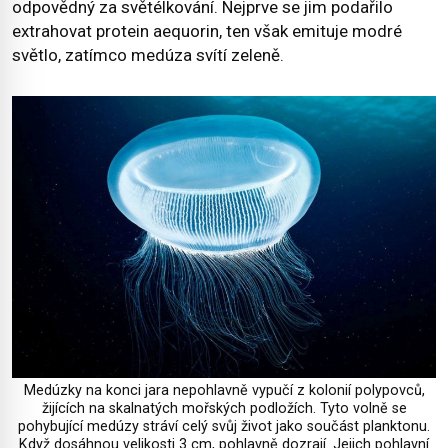
odpovědný za světélkování. Nejprve se jim podařilo
extrahovat protein aequorin, ten však emituje modré
světlo, zatímco medúza svítí zeleně.
Medúzky na konci jara nepohlavně vypučí z kolonií polypovců,
žijících na skalnatých mořských podložích. Tyto volně se
pohybující medúzy stráví celý svůj život jako součást planktonu.
Když dosáhnou velikosti 3 cm, pohlavně dozrají. Jejich pohlavní