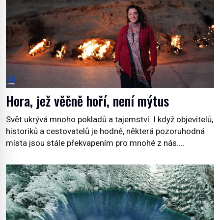
Hora, jež věčně hoří, není mýtus
Svět ukrývá mnoho pokladů a tajemství. I když objevitelů,
historiků a cestovatelů je hodně, některá pozoruhodná
místa jsou stále překvapením pro mnohé z nás.
Neprobádané místa Ázerbájdžánu, rozmanitá historie
Albánie či úchvatná atmosféra Kypru jsou jedny z míst,
která nám mají co nabídnout a vyprávět. Uznávaná
historička Bettany Hughes, se vydala prozkoumat
pozoruhodné úkazy, o kterých jste možná doposud
neslyšeli. Hora, […]