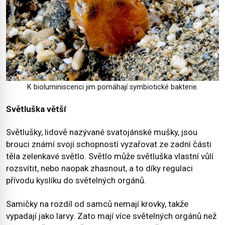
K bioluminiscenci jim pomáhají symbiotické bakterie.
Světluška větší
Světlušky, lidově nazývané svatojánské mušky, jsou
brouci známí svojí schopností vyzařovat ze zadní části
těla zelenkavé světlo. Světlo může světluška vlastní vůlí
rozsvítit, nebo naopak zhasnout, a to díky regulaci
přívodu kyslíku do světelných orgánů.
Samičky na rozdíl od samců nemají krovky, takže
vypadají jako larvy. Zato mají více světelných orgánů než