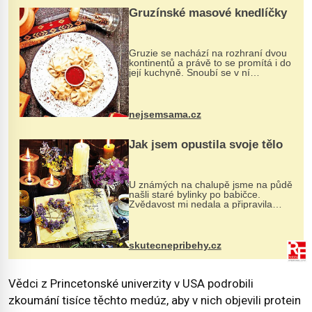
Gruzínské masové knedlíčky
Gruzie se nachází na rozhraní dvou
kontinentů a právě to se promítá i do
její kuchyně. Snoubí se v ní
evropské a asijské chutě a díky tomu
vznikají rozmanité a chuťově bohaté
pokrmy, které rozhodně st...
nejsemsama.cz
Jak jsem opustila svoje tělo
U známých na chalupě jsme na půdě
našli staré bylinky po babičce.
Zvědavost mi nedala a připravila
jsem si z nich lektvar… Zimní pobyt
na chalupě se pro mě vlastní vinou
změnil v děsivý zážitek, na kt...
skutecnepribehy.cz
Vědci z Princetonské univerzity v USA podrobili
zkoumání tisíce těchto medúz, aby v nich objevili protein