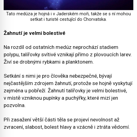
Tato medúza je hojná i v Jaderském moři, takže se s ní mohou
setkat i turisté cestující do Chorvatska.
Žahnutí je velmi bolestivé
Na rozdíl od ostatních medúz neprochází stadiem
polypu, talířovky svítivé vznikají přímo z plovoucích larev.
Živí se drobnými rybkami a planktonem.
Setkání s nimi je pro člověka nebezpečné, bývají
nejčastějším zdrojem žahnutí, protože se hojně vyskytují
zejména u pobřeží. Žahnutí talířovky je velmi bolestivé,
v místě vzniknou pupínky a puchýřky, které mizí jen
pozvolna.
Při zasažení větší části těla se projeví nevolnost až
zvracení, slabost, bolest hlavy a vzácně i ztráta vědomí.