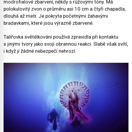
modrofialové zbarvení, někdy s růžovými tóny. Má
polokulovitý zvon o průměru asi 10 cm a čtyři chapadla,
dlouhá až metr. Je pokryta početnými žahavými
bradavkami, které jsou výrazně zbarvené.
Talířovka světélkování používá zpravidla při kontaktu
s jinými tvory jako svoji obrannou reakci. Slabě však svítí,
i když jí žádné nebezpečí nehrozí.