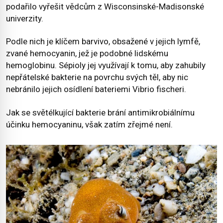
podařilo vyřešit vědcům z Wisconsinské-Madisonské
univerzity.
Podle nich je klíčem barvivo, obsažené v jejich lymfě,
zvané hemocyanin, jež je podobné lidskému
hemoglobinu. Sépioly jej využívají k tomu, aby zahubily
nepřátelské bakterie na povrchu svých těl, aby nic
nebránilo jejich osídlení bateriemi Vibrio fischeri.
Jak se světélkující bakterie brání antimikrobiálnímu
účinku hemocyaninu, však zatím zřejmé není.