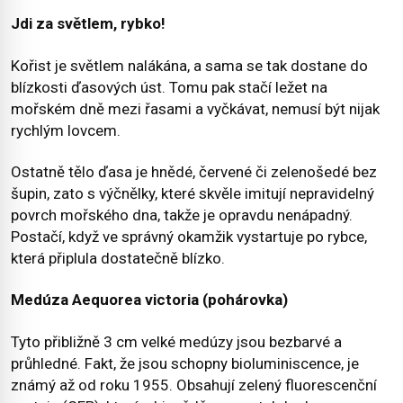
Jdi za světlem, rybko!
Kořist je světlem nalákána, a sama se tak dostane do
blízkosti ďasových úst. Tomu pak stačí ležet na
mořském dně mezi řasami a vyčkávat, nemusí být nijak
rychlým lovcem.
Ostatně tělo ďasa je hnědé, červené či zelenošedé bez
šupin, zato s výčnělky, které skvěle imitují nepravidelný
povrch mořského dna, takže je opravdu nenápadný.
Postačí, když ve správný okamžik vystartuje po rybce,
která připlula dostatečně blízko.
Medúza Aequorea victoria (pohárovka)
Tyto přibližně 3 cm velké medúzy jsou bezbarvé a
průhledné. Fakt, že jsou schopny bioluminiscence, je
známý až od roku 1955. Obsahují zelený fluorescenční