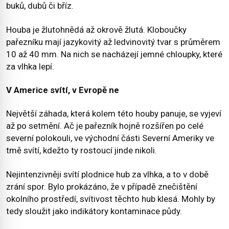
buků, dubů či bříz.
Houba je žlutohnědá až okrově žlutá. Kloboučky
pařezníku mají jazykovitý až ledvinovitý tvar s průměrem
10 až 40 mm. Na nich se nacházejí jemné chloupky, které
za vlhka lepí.
V Americe svítí, v Evropě ne
Největší záhada, která kolem této houby panuje, se vyjeví
až po setmění. Ač je pařezník hojně rozšířen po celé
severní polokouli, ve východní části Severní Ameriky ve
tmě svítí, kdežto ty rostoucí jinde nikoli.
Nejintenzivněji svítí plodnice hub za vlhka, a to v době
zrání spor. Bylo prokázáno, že v případě znečištění
okolního prostředí, svítivost těchto hub klesá. Mohly by
tedy sloužit jako indikátory kontaminace půdy.