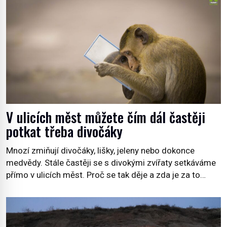
stanici Viasat Nature. Všech 90 druhů dnes žijících
velryb […]
V ulicích měst můžete čím dál častěji
potkat třeba divočáky
Mnozí zmiňují divočáky, lišky, jeleny nebo dokonce
medvědy. Stále častěji se s divokými zvířaty setkáváme
přímo v ulicích měst. Proč se tak děje a zda je za to
někdo zodpovědný, to jsou otázky, které necháme na
jiných. My se raději podíváme do jiných zemí a
prozkoumáme, jaká další zvířata po celém světě se
přizpůsobila životu […]