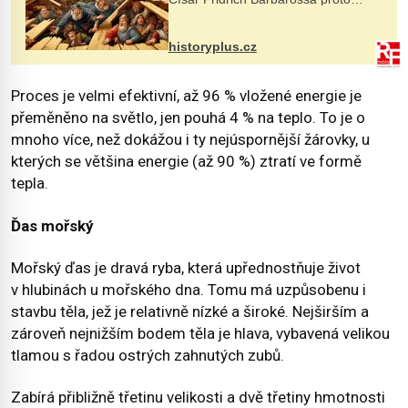
posílá svého syna a dědice Jindřicha
VI. do Erfurtu, aby se stal
prostředníkem při řešení sporu m...
historyplus.cz
Proces je velmi efektivní, až 96 % vložené energie je
přeměněno na světlo, jen pouhá 4 % na teplo. To je o
mnoho více, než dokážou i ty nejúspornější žárovky, u
kterých se většina energie (až 90 %) ztratí ve formě
tepla.
Ďas mořský
Mořský ďas je dravá ryba, která upřednostňuje život
v hlubinách u mořského dna. Tomu má uzpůsobenu i
stavbu těla, jež je relativně nízké a široké. Nejširším a
zároveň nejnižším bodem těla je hlava, vybavená velikou
tlamou s řadou ostrých zahnutých zubů.
Zabírá přibližně třetinu velikosti a dvě třetiny hmotnosti