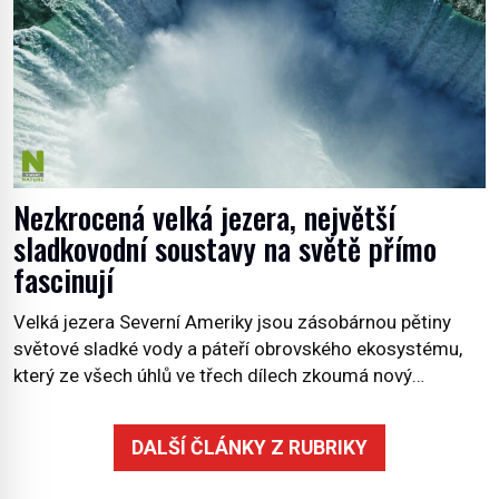
Nezkrocená velká jezera, největší
sladkovodní soustavy na světě přímo
fascinují
Velká jezera Severní Ameriky jsou zásobárnou pětiny
světové sladké vody a páteří obrovského ekosystému,
který ze všech úhlů ve třech dílech zkoumá nový
kanadský dokument Nezkrocená Velká jezera. V
premiéře jej uvidíte na Viasat Nature v pondělí 5.
DALŠÍ ČLÁNKY Z RUBRIKY
července. Hořejší jezero, Huronské jezero, Michiganské
jezero, Erijské jezero, Ontarijské jezero a další menší