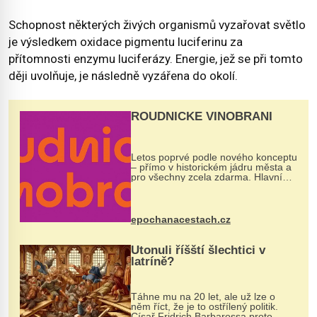
Schopnost některých živých organismů vyzařovat světlo
je výsledkem oxidace pigmentu luciferinu za
přítomnosti enzymu luciferázy. Energie, jež se při tomto
ději uvolňuje, je následně vyzářena do okolí.
ROUDNICKÉ VINOBRANÍ
Letos poprvé podle nového konceptu
– přímo v historickém jádru města a
pro všechny zcela zdarma. Hlavní
program se odehraje na Karlově a
Husově náměstí. Návštěvníci se
mohou těšit na víno, burčák, pes...
epochanacestach.cz
Utonuli říšští šlechtici v
latríně?
Táhne mu na 20 let, ale už lze o
něm říct, že je to ostřílený politik.
Císař Fridrich Barbarossa proto