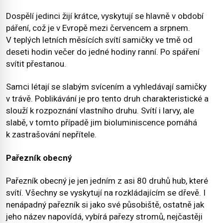
Dospělí jedinci žijí krátce, vyskytují se hlavně v období
páření, což je v Evropě mezi červencem a srpnem.
V teplých letních měsících svítí samičky ve tmě od
deseti hodin večer do jedné hodiny ranní. Po spáření
svítit přestanou.
Samci létají se slabým svícením a vyhledávají samičky
v trávě. Poblikávání je pro tento druh charakteristické a
slouží k rozpoznání vlastního druhu. Svítí i larvy, ale
slabě, v tomto případě jim bioluminiscence pomáhá
k zastrašování nepřítele.
Pařezník obecný
Pařezník obecný je jen jedním z asi 80 druhů hub, které
svítí. Všechny se vyskytují na rozkládajícím se dřevě. I
nenápadný pařezník si jako své působiště, ostatně jak
jeho název napovídá, vybírá pařezy stromů, nejčastěji