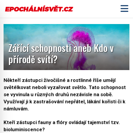
Zářící schopnosti aneb Kdo v
přírodě svítí?
Někteří zástupci živočišné a rostlinné říše umějí
světélkovat neboli vyzařovat světlo. Tato schopnost
se vyvinula u různých druhů nezávisle na sobě.
Využívají ji k zastrašování nepřátel, lákání kořisti či k
námluvám.
Kteří zástupci fauny a flóry ovládají tajemství tzv.
bioluminiscence?