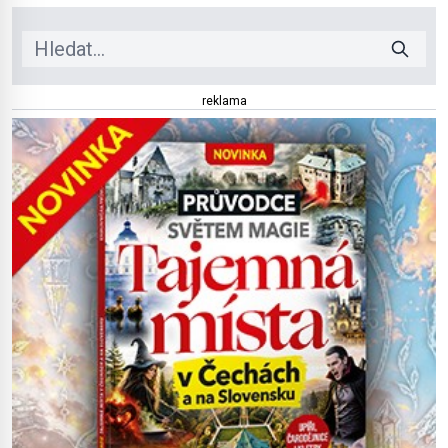
jezera a řeky […]
reklama