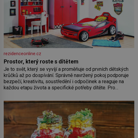
rezidenceonline.cz
Prostor, který roste s dítětem
Je to svět, který se vyvíjí a proměňuje od prvních dětských
krůčků až po dospívání. Správně navržený pokoj podporuje
bezpečí, kreativitu, soustředění i odpočinek a reaguje na
každou etapu života a specifické potřeby dítěte. Pro
nejmenší je klíčová jednoduchost, měkkost a bezpečí, proto
by pokoj miminka měl působit především klidně a útulně.
Předškolní věk je