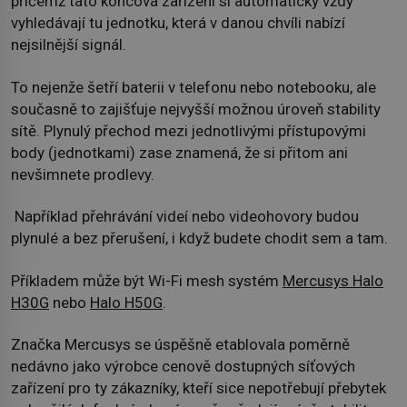
přičemž tato koncová zařízení si automaticky vždy
vyhledávají tu jednotku, která v danou chvíli nabízí
nejsilnější signál.
To nejenže šetří baterii v telefonu nebo notebooku, ale
současně to zajišťuje nejvyšší možnou úroveň stability
sítě. Plynulý přechod mezi jednotlivými přístupovými
body (jednotkami) zase znamená, že si přitom ani
nevšimnete prodlevy.
Například přehrávání videí nebo videohovory budou
plynulé a bez přerušení, i když budete chodit sem a tam.
Příkladem může být Wi-Fi mesh systém
Mercusys Halo
H30G
nebo
Halo H50G
.
Značka Mercusys se úspěšně etablovala poměrně
nedávno jako výrobce cenově dostupných síťových
zařízení pro ty zákazníky, kteří sice nepotřebují přebytek