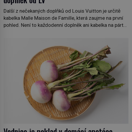
Další z nečekaných doplňků od Louis Vuitton je určitě
kabelka Malle Maison de Famille, která zaujme na první
pohled. Není to každodenní doplněk ani kabelka na párty,
ale symbol tradice a bohaté historie značky. Jde o poctu
Nicolase Ghesquièra rodinnému sídlu Vuittonů na
adrese 18 Rue Louis Vuitton, které bylo postaveno v
roce 1869. […]
Vodnice je poklad v domácí apotéce