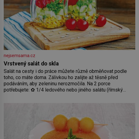
nejsemsama.cz
Vrstvený salát do skla
Salát na cesty i do práce můžete různě obměňovat podle
toho, co máte doma. Zálivkou ho zalijte až těsně před
podáváním, aby zeleninu nerozmočila. Na 2 porce
potřebujete: ✿ 1/4 ledového nebo jiného salátu (římský
salát, polníček…) ✿ 1 malá konzerva kukuřice ✿ ½ okurky ✿
2 rajčata Zálivka: ✿ 4 lžíce olivového oleje ✿ 1 lžíci citronové
šťávy ✿ ½ stroužku