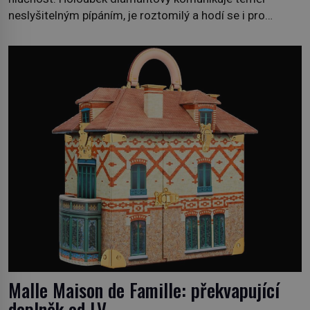
neslyšitelným pípáním, je roztomilý a hodí se i pro
chovatele začátečníky. Jedná se o nenáročného
klidného ptáčka, který většinu dne jen posedává. Hodně
času tráví na zemi, kde sbírá zbytky semínek Jeho
domovinou je prakticky celá Austrálie s výjimkou
pobřežní oblasti. […]
Malle Maison de Famille: překvapující
doplněk od LV