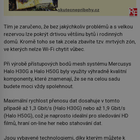
změnil v děsivý zážitek, na kt...
skutecnepribehy.cz
Tím je zaručeno, že bez jakýchkoliv problémů a s velkou
rezervou lze pokrýt drtivou většinu bytů i rodinných
domů. Kromě toho se tak zcela zbavíte tzv. mrtvých zón,
ve kterých nelze Wi-Fi chytit vůbec.
Při výrobě přístupových bodů mesh systému Mercusys
Halo H30G a Halo H50G byly využity výhradně kvalitní
komponenty, které znamenají, že se na celou sadu
budete moci vždy spolehnout.
Maximální rychlost přenosu dat dosahuje v tomto
případě až 1,3 Gbit/s (Halo H30G) nebo až 1,9 Gbit/s
(Halo H50G), což je naprosto ideální pro sledování HD
filmů, hraní on-line her nebo stahování dat.
Jsou vybavené technologiemi, díky kterým můžete k