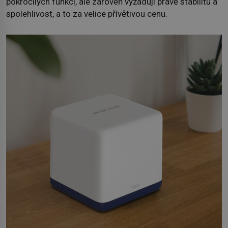
pokročilých funkcí, ale zároveň vyžadují právě stabilitu a
spolehlivost, a to za velice přívětivou cenu.