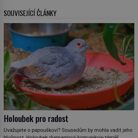
SOUVISEJÍCÍ ČLÁNKY
Holoubek pro radost
Uvažujete o papouškovi? Sousedům by mohla vadit jeho
hlučnost. Holoubek diamantový komunikuje téměř