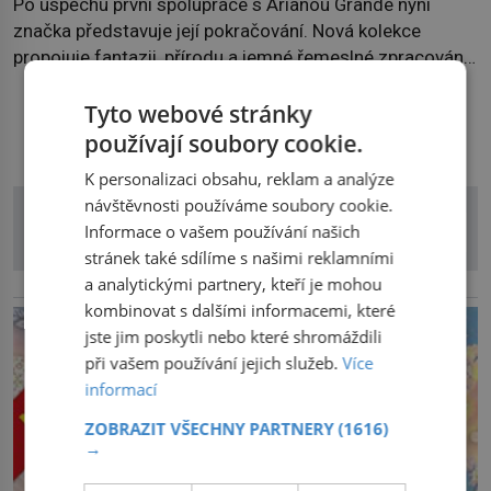
Po úspěchu první spolupráce s Arianou Grande nyní
značka představuje její pokračování. Nová kolekce
propojuje fantazii, přírodu a jemné řemeslné zpracování
do svěžího, prosvětleného designového příběhu. Téměř
třicítka šperků působí hravě a zároveň rafinovaně.
Tyto webové stránky
DALŠÍ ČLÁNKY Z RUBRIKY
Spolupráce mezi značkou Swarovski a zpěvačkou a
používají soubory cookie.
herečkou Arianou Grande vstupuje do nové kapitoly. Po
K personalizaci obsahu, reklam a analýze
debutové kolekci, která představila moderní […]
návštěvnosti používáme soubory cookie.
Informace o vašem používání našich
stránek také sdílíme s našimi reklamními
a analytickými partnery, kteří je mohou
reklama
kombinovat s dalšími informacemi, které
jste jim poskytli nebo které shromáždili
při vašem používání jejich služeb.
Více
informací
ZOBRAZIT VŠECHNY PARTNERY
(1616)
→