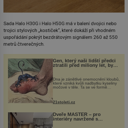
Sada Halo H30G i Halo H50G má v balení dvojici nebo
trojici stylových „kostiček“, které dokáží při vhodném
uspořádání pokrýt bezdrátovým signálem 260 až 550
metrů čtverečných.
Gen, který naši lidští předci
ztratili před miliony let, by
mohl pomoci s léčbou
„nemoci králů“
Dna je zánětlivé onemocnění kloubů,
které vzniká kvůli nadbytku kyseliny
močové v těle. Ta se ve formě
krystalků ukládá v blízkosti kloubů,
nejčastěji přitom postihuje palce na
nohou, a způsobuje bole...
21stoleti.cz
Dveře MASTER – pro
interiéry navržené s
rozumem i vášní!