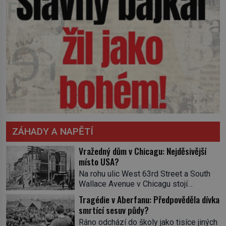
ZÁHADY A NAPĚTÍ
Vražedný dům v Chicagu: Nejděsivější
místo USA?
Na rohu ulic West 63rd Street a South
Wallace Avenue v Chicagu stojí
nenápadná pošta. Nemá žádný speciální
Tragédie v Aberfanu: Předpověděla dívka
nápis ani pamětní desku. A přesto prý
smrtící sesuv půdy?
místní zaměstnanci neradi chodí do
Ráno odchází do školy jako tisíce jiných
sklepa. Právě tady totiž sídlil sériový