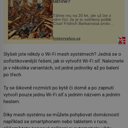
latríně?
Táhne mu na 20 let, ale už lze o
něm říct, že je to ostřílený politik.
Císař Fridrich Barbarossa proto
posílá svého syna a dědice Jindřicha
VI. do Erfurtu, aby se stal
prostředníkem při řešení sporu m...
historyplus.cz
Slyšeli jste někdy o Wi-Fi mesh systémech? Jedná se o
sofistikovanější řešení, jak si vytvořit Wi-Fi síť. Naleznete
je v několika variantách, od jedné jednotky až po balení
po třech.
Ty se šikovně rozmístí po bytě či domě a po zapnutí
vytvoří pouze jednu Wi-Fi síť s jedním názvem a jedním
heslem.
Díky mesh systému se můžete pohybovat domácností
například se smartphonem nebo tabletem v ruce,