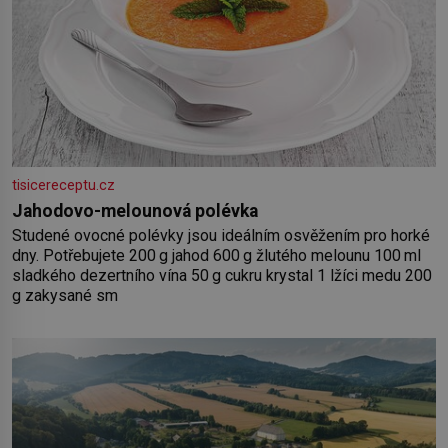
tisicereceptu.cz
Jahodovo-melounová polévka
Studené ovocné polévky jsou ideálním osvěžením pro horké
dny. Potřebujete 200 g jahod 600 g žlutého melounu 100 ml
sladkého dezertního vína 50 g cukru krystal 1 lžíci medu 200
g zakysané sm