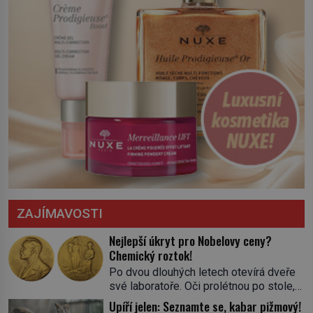
ZAJÍMAVOSTI
Nejlepší úkryt pro Nobelovy ceny?
Chemický roztok!
Po dvou dlouhých letech otevírá dveře
své laboratoře. Oči prolétnou po stole,
aby pak ulpěly na regálu, kde se nachází
Upíří jelen: Seznamte se, kabar pižmový!