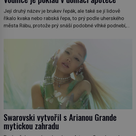
Její druhý název je brukev řepák, ale také se jí lidově
říkalo kvaka nebo rabská řepa, to prý podle uherského
města Rábu, protože prý snáší podobné vlhké podnebí,
jako je tam. Určitě jste se s ní už setkali, třeba na trzích,
někdy i v obchodech. Její bulvy jsou bílé, nahoře někdy
fialové a chutí […]
Swarovski vytvořil s Arianou Grande
mytickou zahradu