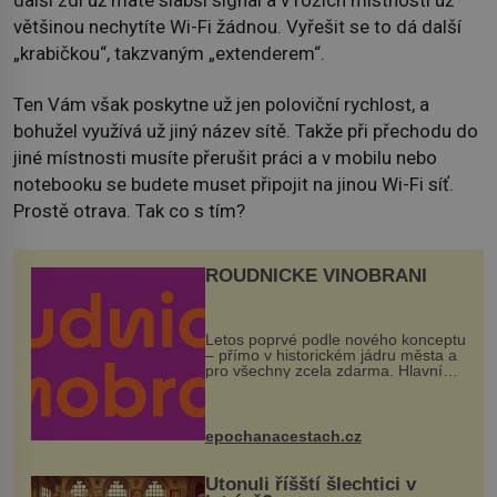
většinou nechytíte Wi-Fi žádnou. Vyřešit se to dá další
„krabičkou“, takzvaným „extenderem“.
Ten Vám však poskytne už jen poloviční rychlost, a
bohužel využívá už jiný název sítě. Takže při přechodu do
jiné místnosti musíte přerušit práci a v mobilu nebo
notebooku se budete muset připojit na jinou Wi-Fi síť.
Prostě otrava. Tak co s tím?
ROUDNICKÉ VINOBRANÍ
Letos poprvé podle nového konceptu
– přímo v historickém jádru města a
pro všechny zcela zdarma. Hlavní
program se odehraje na Karlově a
Husově náměstí. Návštěvníci se
mohou těšit na víno, burčák, pes...
epochanacestach.cz
Utonuli říšští šlechtici v