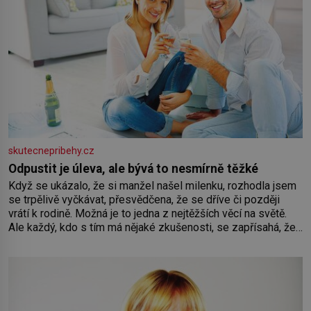
skutecnepribehy.cz
Odpustit je úleva, ale bývá to nesmírně těžké
Když se ukázalo, že si manžel našel milenku, rozhodla jsem
se trpělivě vyčkávat, přesvědčena, že se dříve či později
vrátí k rodině. Možná je to jedna z nejtěžších věcí na světě.
Ale každý, kdo s tím má nějaké zkušenosti, se zapřísahá, že
pokud odpustíte, znatelně se vám uleví. Když se ke mně
doneslo, že si manžel pořídil milenku,