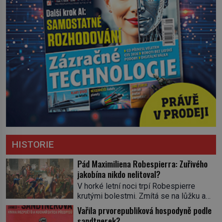
HISTORIE
Pád Maximiliena Robespierra: Zuřivého
jakobína nikdo nelitoval?
V horké letní noci trpí Robespierre
krutými bolestmi. Zmítá se na lůžku a
hlavou mu víří kolotoč myšlenek. Když
Vařila prvorepubliková hospodyně podle
se probere z mdlob, vzpomene si na
sandtnerek?