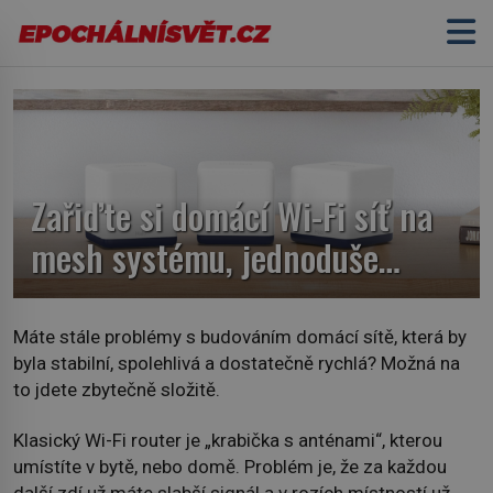
Zařiďte si domácí Wi-Fi síť na
mesh systému, jednoduše…
Máte stále problémy s budováním domácí sítě, která by
byla stabilní, spolehlivá a dostatečně rychlá? Možná na
to jdete zbytečně složitě.
Klasický Wi-Fi router je „krabička s anténami“, kterou
umístíte v bytě, nebo domě. Problém je, že za každou
další zdí už máte slabší signál a v rozích místností už