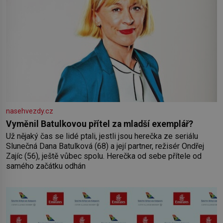
nasehvezdy.cz
Vyměnil Batulkovou přítel za mladší exemplář?
Už nějaký čas se lidé ptali, jestli jsou herečka ze seriálu
Slunečná Dana Batulková (68) a její partner, režisér Ondřej
Zajíc (56), ještě vůbec spolu. Herečka od sebe přítele od
samého začátku odhán