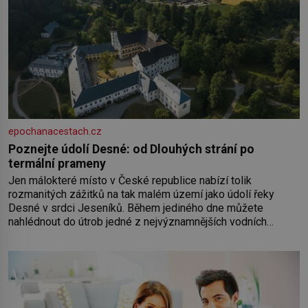
epochanacestach.cz
Poznejte údolí Desné: od Dlouhých strání po
termální prameny
Jen málokteré místo v České republice nabízí tolik
rozmanitých zážitků na tak malém území jako údolí řeky
Desné v srdci Jeseníků. Během jediného dne můžete
nahlédnout do útrob jedné z nejvýznamnějších vodních
elektráren v Evropě, vydat se na horské hřebeny, projet se na
koloběžce a den zakončit poznáváním památek ve Velkých
Losinách nebo v termálním