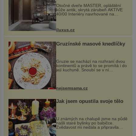
Otočné dveře MASTER, opláštění
kůže antik, skrytá zárubeň AKTIVE
40/00 Interiéry navrhované na
zakázku často vyžadují atypické
rozměry nejen nábytku, ale i
otvorových prvků. Technické zázemí
iluxus.cz
dnes umož...
Gruzínské masové knedlíčky
Gruzie se nachází na rozhraní dvou
kontinentů a právě to se promítá i do
její kuchyně. Snoubí se v ní
evropské a asijské chutě a díky tomu
vznikají rozmanité a chuťově bohaté
pokrmy, které rozhodně st...
nejsemsama.cz
Jak jsem opustila svoje tělo
U známých na chalupě jsme na půdě
našli staré bylinky po babičce.
Zvědavost mi nedala a připravila
jsem si z nich lektvar… Zimní pobyt
na chalupě se pro mě vlastní vinou