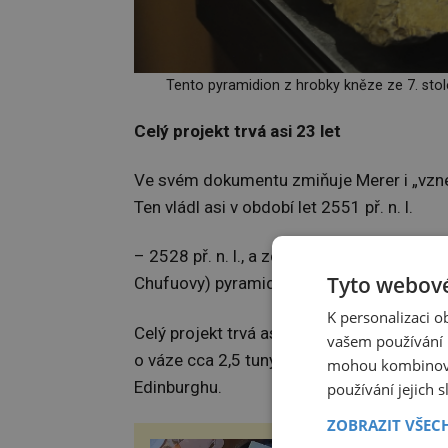
Tento pyramidion z hrobky kněze ze 7. stol
Celý projekt trvá asi 23 let
Ve svém dokumentu zmiňuje Merer i „vz
Ten vládl asi v období let 2551 př. n. l.
– 2528 př. n. l., a zcela poprvé se dozvídá
Tyto webové
Chufuovy) pyramidy, nejstarší a největší v
K personalizaci 
Celý projekt trvá asi 23 let, během kterýc
vašem používání n
o váze cca 2,5 tuny. Jeden z takových bl
mohou kombinovat
Edinburghu.
používání jejich 
ZOBRAZIT VŠEC
ZÁBOŘSKÁ POUŤ 2