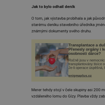
Jak to bylo odhalí deník
O tom, jak výstavba probíhala a jak původ
starému deníku stavebního úředníka jm
známými dokumenty svého druhu.
Transplantace a du
Přenesly orgány i 
osobnosti dárce?
Ročně jsou v nemocnic
transplantovány tisíce 
Je-li operace úspěšná, 
tělo přijme darovaný or
své a pacient může vés
enigmaplus.cz
plnohodnotný život. Ale
při transplantaci nepřijí
Merer tehdy stojí v čele skupiny asi 200 
vzdáleného lomu do Gízy. Plavba vždy zab