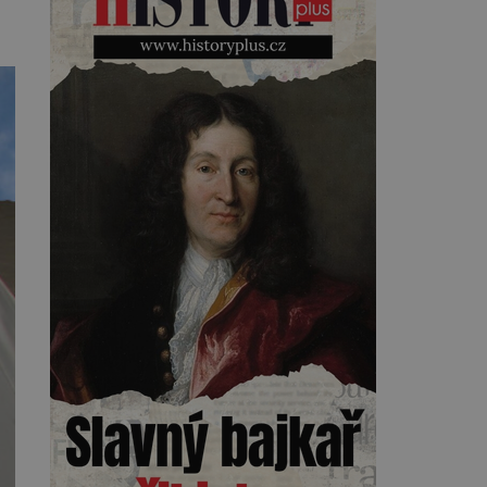
Kearnsovým zlepšovákem.
Začíná spor, kterému génius
obětuje vše – čas, rodinu i sám
sebe. Američan Robert William
Kearns (1927–2005), který
během vlastní svatby přijde […]