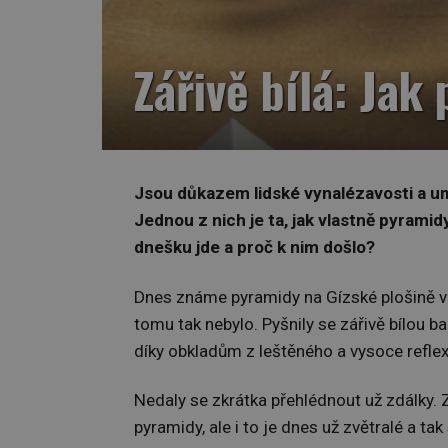
Zářivě bílá: Ja
Jsou důkazem lidské vynalézavosti a umu.
Jednou z nich je ta, jak vlastně pyramid
dnešku jde a proč k nim došlo?
Dnes známe pyramidy na Gízské plošině v j
tomu tak nebylo. Pyšnily se zářivě bílou b
díky obkladům z leštěného a vysoce refle
Nedaly se zkrátka přehlédnout už zdálky.
pyramidy, ale i to je dnes už zvětralé a t