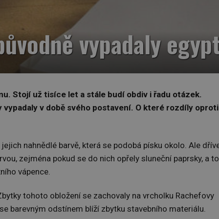
k původně vypadaly egy
 Stojí už tisíce let a stále budí obdiv i řadu otázek.
y vypadaly v době svého postavení. O které rozdíly oproti
ejich nahnědlé barvě, která se podobá písku okolo. Ale dřív
arvou, zejména pokud se do nich opřely sluneční paprsky, a to
xního vápence.
 Zbytky tohoto obložení se zachovaly na vrcholku Rachefovy
ak se barevným odstínem blíží zbytku stavebního materiálu.