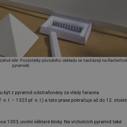
 zářivě bílé. Pozůstatky původního obkladu se nacházejí na Rachefov
pyramidě.
ou být z pyramid odstraňovány za vlády faraona
n. l. – 1323 př. n. l.) a tato praxe pokračuje až do 12. stolet
ce 1303, uvolní některé bloky. Na vrcholcích pyramid také