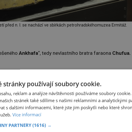
etí před n. l. se nachází ve sbírkách petrohradskéhomuzea Ermitáž.
nešeného
Ankhafa
“, tedy nevlastního bratra faraona
Chufua.
me, že dohlížel na některé práce na stavbě Velké (též
 stránky používají soubory cookie.
 Gíze.
obsahu, reklam a analýze návštěvnosti používáme soubory cookie.
h dochází k přesunu okolo 2,3 milionu stavebních bloků, každ
ašich stránek také sdílíme s našimi reklamními a analytickými par
oků dnes vlastní National Museums Scotland ve skotském
 s dalšími informacemi, které jste jim poskytli nebo které shro
služeb.
Více informací
HNY PARTNERY
(1616) →
025
Gruzínské masové