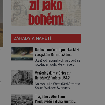
ZÁHADY A NAPĚTÍ
Ďáblovo moře u Japonska: Mizí
ě
v asijském Bermudském
trojúhelníku lodě ve spárech
Jižně od japonských ostrovů se
neznámé síly?
rozkládají vody, kterým se
přezdívá Ďáblovo moře. Vypráví
Vražedný dům v Chicagu:
se o lodích mizejících beze
stopy, podivných světlech,
Nejděsivější místo USA?
zrádných proudech i mořských
í
Na rohu ulic West 63rd Street a
dracích, kteří měli tyto končiny
South Wallace Avenue v
střežit už v dávných legendách.
Chicagu stojí nenápadná pošta.
Je tichomořský Dračí
Tragédie v Aberfanu:
Nemá žádný speciální nápis ani
trojúhelník skutečně prokletým
pamětní desku. A přesto prý
Předpověděla dívka smrtící
místem, nebo se zde jen
místní zaměstnanci neradi
nebezpečná příroda proměnila