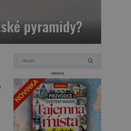
ptské pyramidy?
reklama
e