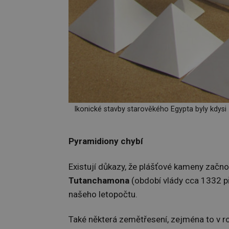
Ikonické stavby starověkého Egypta byly kdysi
Pyramidiony chybí
Existují důkazy, že plášťové kameny začn
Tutanchamona
(období vlády cca 1332 př. 
našeho letopočtu.
Také některá zemětřesení, zejména to v ro