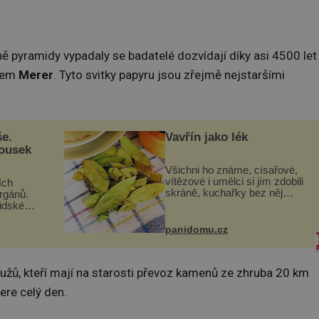
ně pyramidy vypadaly se badatelé dozvídají díky asi 4500 let
énem
Merer
. Tyto svitky papyru jsou zřejmě nejstaršími
še.
Vavřín jako lék
kousek
Všichni ho známe, císařové,
vítězové i umělci si jím zdobili
ích
skráně, kuchařky bez něj
orgánů.
neuvaří, a to ještě nevíte, že
lidské
bobkový list může výrazně
gán za
zmírnit některé naše neduhy.
t
panidomu.cz
Obsahuje v malém množství
 co když
ně...
mám...
mužů, kteří mají na starosti převoz kamenů ze zhruba 20 km
ere celý den.