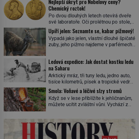
Nejlepší úkryt pro Nobelovy ceny?
Chemický roztok!
Po dvou dlouhých letech otevírá dveře
své laboratoře. Oči prolétnou po stole,
aby pak ulpěly na regálu, kde se nachází
Upíří jelen: Seznamte se, kabar pižmový!
všemožné látky. Hledá žluto-oranžovou
Vypadá jako jelen, vlastní dlouhé špičaté
tekutinu, jakmile ji zahlédne, nesmírně
zuby, jeho pižmo najdeme v parfémech
se mu uleví. Teď může svůj plán
celého světa a narazit na něj je velice
dokončit. Pod termínem aqua regia se
těžké. Tato charakteristika sedí na
skrývá směs s názvem lučavka
Ledová expedice: Jak dostat kostku ledu
jediného zástupce zvířecí říše – kabara
královská. Svůj přídomek nemá pro nic
na Saharu
pižmového. V Evropě ho jako první
za nic, […]
Arktický mráz, tři tuny ledu, jedno auto,
popíše švédský botanik Carl Linné
tisíce kilometrů, písek a tropické vedro.
(1707–1778), jenže v Asii o něm ví už
To je ve zkratce zdánlivě nesplnitelná
celá staletí. Zvíře připomíná jelena,
Smola: Voňavé a léčivé slzy stromů
výzva, která se promění v úžasné
v kohoutku dosahuje […]
Když se v lese přiblížíte k jehličnanům,
dobrodružství a důkaz, že nic není
můžete ucítit zvláštní vůni. Vychází z
nemožné. Vše začíná na podzim 1958
lepkavé látky, která vytéká z
jako hec. Rádio Luxembourg přichází s
poraněného kmene. Kdysi lidé věřili, že
neobvyklou výzvou. Tomu, kdo dokáže
právě v ní je síla stromu. Smola také
dopravit ze severního polárního kruhu
patří k nejstarším surovinám, s nimiž
na […]
lidstvo pracovalo. Chrání strom před