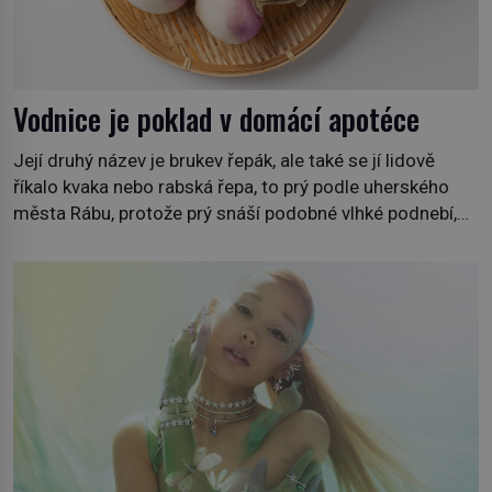
Vodnice je poklad v domácí apotéce
Její druhý název je brukev řepák, ale také se jí lidově
říkalo kvaka nebo rabská řepa, to prý podle uherského
města Rábu, protože prý snáší podobné vlhké podnebí,
jako je tam. Určitě jste se s ní už setkali, třeba na trzích,
někdy i v obchodech. Její bulvy jsou bílé, nahoře někdy
fialové a chutí […]