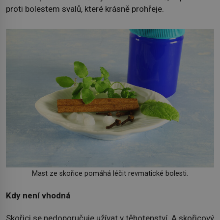
proti bolestem svalů, které krásně prohřeje.
Mast ze skořice pomáhá léčit revmatické bolesti.
Kdy není vhodná
Skořici se nedoporučuje užívat v těhotenství. A skořicový