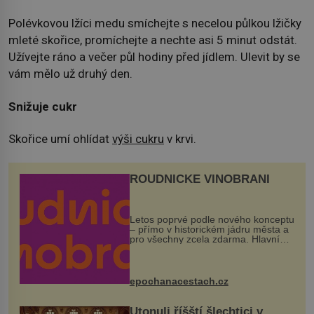
Polévkovou lžíci medu smíchejte s necelou půlkou lžičky
mleté skořice, promíchejte a nechte asi 5 minut odstát.
Užívejte ráno a večer půl hodiny před jídlem. Ulevit by se
vám mělo už druhý den.
Snižuje cukr
Skořice umí ohlídat
výši cukru
v krvi.
ROUDNICKÉ VINOBRANÍ
Letos poprvé podle nového konceptu
– přímo v historickém jádru města a
pro všechny zcela zdarma. Hlavní
program se odehraje na Karlově a
Husově náměstí. Návštěvníci se
mohou těšit na víno, burčák, pes...
epochanacestach.cz
Utonuli říšští šlechtici v