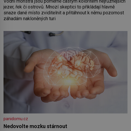
Vodní monstra jsou poměrně častým koloritem nejrůznějších
jezer, řek či ostrovů. Mnozí skeptici to přikládají hlavně
snaze dané místo zviditelnit a přitáhnout k němu pozornost
záhadám nakloněných turi
panidomu.cz
Nedovolte mozku stárnout