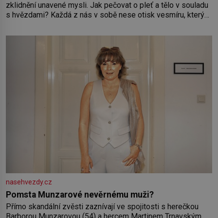
zklidnění unavené mysli. Jak pečovat o pleť a tělo v souladu
s hvězdami? Každá z nás v sobě nese otisk vesmíru, který
se projevuje nejen v naší povaze, ale i v potřebách naší
pokožky. Ohnivá znamení Ženy narozené ve znamení Berana,
Lva a Střelce v sobě nesou žár, odvahu a neutuchající elán.
Vaše
nasehvezdy.cz
Pomsta Munzarové nevěrnému muži?
Přímo skandální zvěsti zaznívají ve spojitosti s herečkou
Barborou Munzarovou (54) a hercem Martinem Trnavským