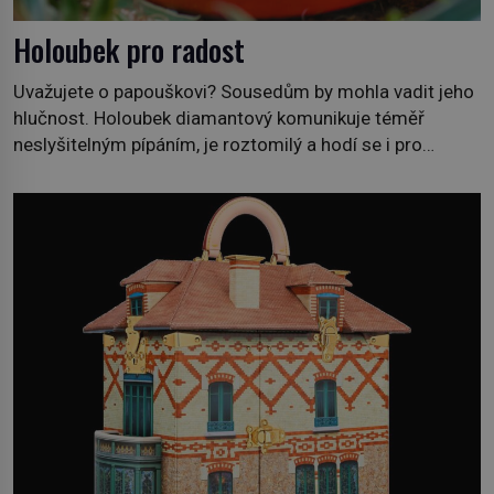
Holoubek pro radost
Uvažujete o papouškovi? Sousedům by mohla vadit jeho
hlučnost. Holoubek diamantový komunikuje téměř
neslyšitelným pípáním, je roztomilý a hodí se i pro
chovatele začátečníky. Jedná se o nenáročného
klidného ptáčka, který většinu dne jen posedává. Hodně
času tráví na zemi, kde sbírá zbytky semínek Jeho
domovinou je prakticky celá Austrálie s výjimkou
pobřežní oblasti. […]