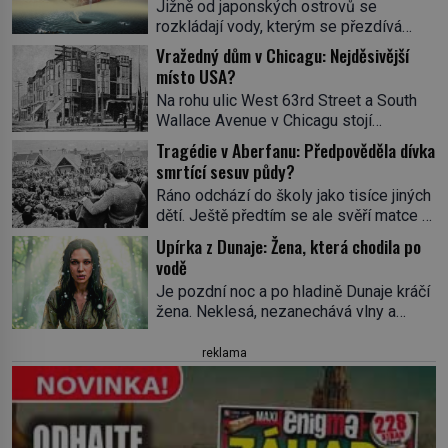
ve spárech neznámé síly?
Jižně od japonských ostrovů se
rozkládají vody, kterým se přezdívá
Ďáblovo moře. Vypráví se o lodích
Vražedný dům v Chicagu: Nejděsivější
mizejících beze stopy, podivných
místo USA?
světlech, zrádných proudech i mořských
Na rohu ulic West 63rd Street a South
dracích, kteří měli tyto končiny střežit už
Wallace Avenue v Chicagu stojí
v dávných legendách. Je tichomořský
nenápadná pošta. Nemá žádný speciální
Dračí trojúhelník skutečně prokletým
Tragédie v Aberfanu: Předpověděla dívka
nápis ani pamětní desku. A přesto prý
místem, nebo se zde jen nebezpečná
smrtící sesuv půdy?
místní zaměstnanci neradi chodí do
příroda proměnila v jednu z
Ráno odchází do školy jako tisíce jiných
sklepa. Právě tady totiž sídlil sériový
nejpůsobivějších námořních záhad? […]
dětí. Ještě předtím se ale svěří matce s
vrah H. H. Holmes a také
podivným snem. Ve škole, kterou dobře
nejpropracovanější past na lidi
Upírka z Dunaje: Žena, která chodila po
zná, tentokrát nevidí budovu ani
v dějinách americké kriminalistiky.
vodě
spolužáky. Místo nich se před ní tyčí
Herman Webster Mudgett (1861–1896)
Je pozdní noc a po hladině Dunaje kráčí
cosi temného. O několik hodin později je
přijíždí […]
žena. Neklesá, nezanechává vlny a
mrtvá. Mohla devítiletá Zahlédla vlastní
pohybuje se tiše, jako by černá voda
osud? Dne 21. října 1966 se velšská
pod ní byla dlažbou. Muž, který ji z
reklama
vesnice Aberfan […]
břehu pozoruje, ji údajně poznává, jenže
Ruža Vlajna má být v tu chvíli mrtvá celé
století. Vesnice Kisiljevo v
severovýchodním Srbsku má s upíry