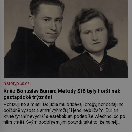
historyplus.cz
Kněz Bohuslav Burian: Metody StB byly horší než
gestapácké trýznění
Ponižují ho a mlátí. Do jídla mu přidávají drogy, nenechají ho
pořádně vyspat a smrtí vyhrožují i jeho nejbližším. Burian
kruté týrání nevydrží a estébákům podepíše všechno, co po
něm chtějí. Svým podpisem jim potvrdí také to, že na něj
během výslechů nikdo nevyvíjel fyzický ani psychický nátlak.