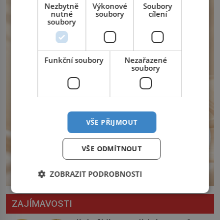
Český král Václav I. (1205–1253) přijme
Nezbytně
Výkonové
Soubory
nutné
soubory
cílení
opatření, která mají posílit obranu jeho
soubory
království. Zajistit hodlá především
severní hranici. Na […]
Funkční soubory
Nezařazené
soubory
VŠE PŘIJMOUT
VŠE ODMÍTNOUT
ZOBRAZIT PODROBNOSTI
ZAJÍMAVOSTI