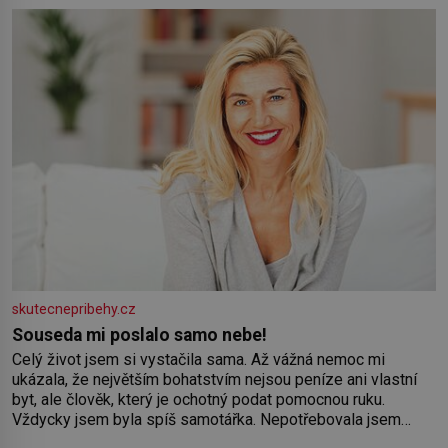
Syn brněnského řezníka chce být knězem a
skutecnepribehy.cz
Souseda mi poslalo samo nebe!
Celý život jsem si vystačila sama. Až vážná nemoc mi
ukázala, že největším bohatstvím nejsou peníze ani vlastní
byt, ale člověk, který je ochotný podat pomocnou ruku.
Vždycky jsem byla spíš samotářka. Nepotřebovala jsem
kolem sebe partu kamarádek ani partnera. Stačily mi knihy,