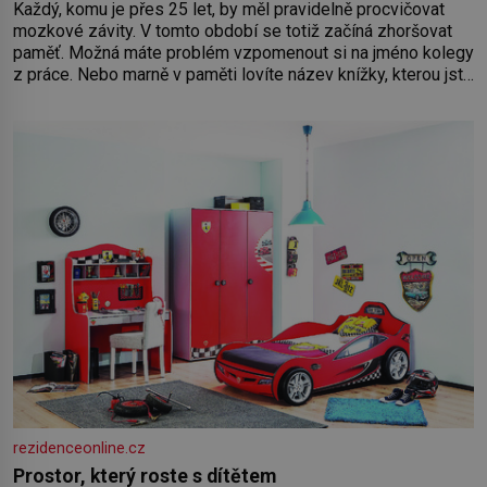
Každý, komu je přes 25 let, by měl pravidelně procvičovat
mozkové závity. V tomto období se totiž začíná zhoršovat
paměť. Možná máte problém vzpomenout si na jméno kolegy
z práce. Nebo marně v paměti lovíte název knížky, kterou jste
nedávno přečetli. Je to opravdu tak, s věkem jako kdyby se
paměť rozhodla stávkovat. Cvičte
rezidenceonline.cz
Prostor, který roste s dítětem