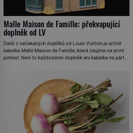
Malle Maison de Famille: překvapující
doplněk od LV
Další z nečekaných doplňků od Louis Vuitton je určitě
kabelka Malle Maison de Famille, která zaujme na první
pohled. Není to každodenní doplněk ani kabelka na párty,
ale symbol tradice a bohaté historie značky. Jde o poctu
Nicolase Ghesquièra rodinnému sídlu Vuittonů na
adrese 18 Rue Louis Vuitton, které bylo postaveno v
roce 1869. […]