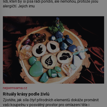
lidí, kteří by si psa rádi pořídili, ale nemohou, protože jsou
alergičtí. Jejich imu
nejsemsama.cz
Rituály krásy podle živlů
Zjistěte, jak síla čtyř přírodních elementů dokáže proměnit
vaši koupelnu v posvátný prostor pro omlazení těla i