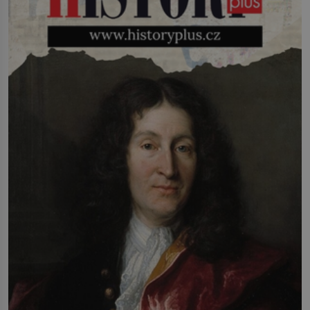
infekcí, hmyzem a vysycháním. Dá se
říct, že je to přírodní […]