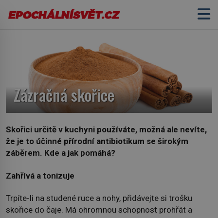
Zázračná skořice
Skořici určitě v kuchyni používáte, možná ale nevíte,
že je to účinné přírodní antibiotikum se širokým
záběrem.
Kde a jak pomáhá?
Zahřívá a tonizuje
Trpíte-li na studené ruce a nohy, přidávejte si trošku
skořice do čaje. Má ohromnou schopnost prohřát a