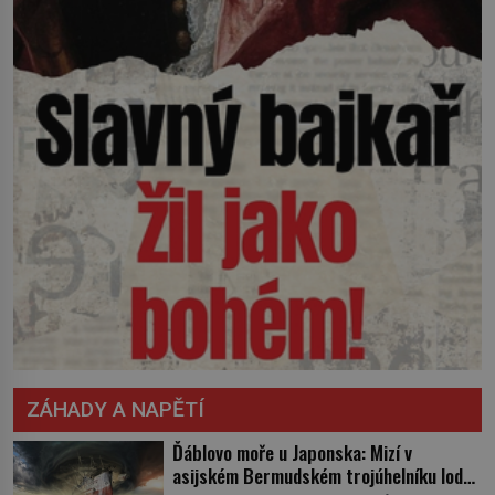
ZÁHADY A NAPĚTÍ
Ďáblovo moře u Japonska: Mizí v
asijském Bermudském trojúhelníku lodě