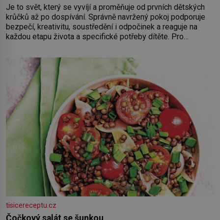
Je to svět, který se vyvíjí a proměňuje od prvních dětských
krůčků až po dospívání. Správně navržený pokoj podporuje
bezpečí, kreativitu, soustředění i odpočinek a reaguje na
každou etapu života a specifické potřeby dítěte. Pro
nejmenší je klíčová jednoduchost, měkkost a bezpečí, proto
by pokoj miminka měl působit především klidně a útulně.
Předškolní věk je
tisicereceptu.cz
Čočkový salát se šunkou