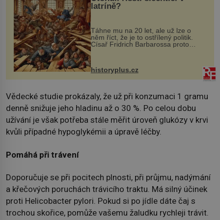
latríně?
Táhne mu na 20 let, ale už lze o
něm říct, že je to ostřílený politik.
Císař Fridrich Barbarossa proto
posílá svého syna a dědice Jindřicha
VI. do Erfurtu, aby se stal
prostředníkem při řešení sporu m...
historyplus.cz
Vědecké studie prokázaly, že už při konzumaci 1 gramu
denně snižuje jeho hladinu až o 30 %. Po celou dobu
užívání je však potřeba stále měřit úroveň glukózy v krvi
kvůli případné hypoglykémii a úpravě léčby.
Pomáhá při trávení
Doporučuje se při pocitech plnosti, při průjmu, nadýmání
a křečových poruchách trávicího traktu. Má silný účinek
proti Helicobacter pylori. Pokud si po jídle dáte čaj s
trochou skořice, pomůže vašemu žaludku rychleji trávit.