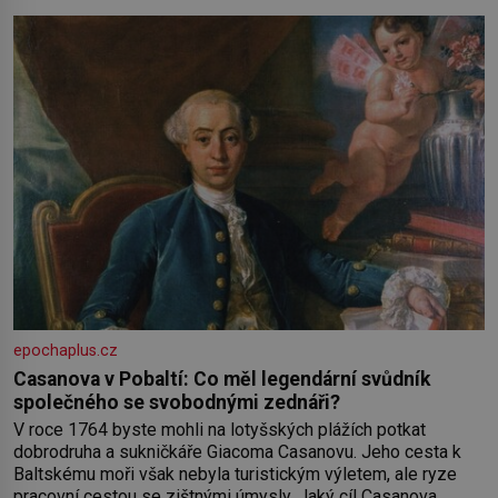
práce a hlavně klid. Hned po studiích jsem odešla z rodného
města,
epochaplus.cz
Casanova v Pobaltí: Co měl legendární svůdník
společného se svobodnými zednáři?
V roce 1764 byste mohli na lotyšských plážích potkat
dobrodruha a sukničkáře Giacoma Casanovu. Jeho cesta k
Baltskému moři však nebyla turistickým výletem, ale ryze
pracovní cestou se zištnými úmysly. Jaký cíl Casanova