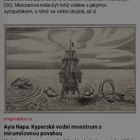
(56). Munzarová měla být totiž viděna s jakýmsi
sympaťákem, s nímž se velmi družně, až d
enigmaplus.cz
Ayia Napa: Kyperské vodní monstrum s
mírumilovnou povahou