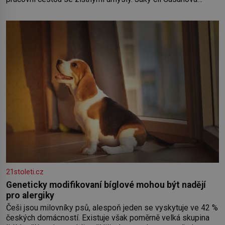
sledoval, když se například procházel uličkami lotyšské
Rigy? Casanova v Pobaltí kontaktoval tamní zednářské lóže.
Nebyl v této oblasti žádným nováčkem, protože do
zednářské
21stoleti.cz
Geneticky modifikovaní bíglové mohou být nadějí
pro alergiky
Češi jsou milovníky psů, alespoň jeden se vyskytuje ve 42 %
českých domácností. Existuje však poměrně velká skupina