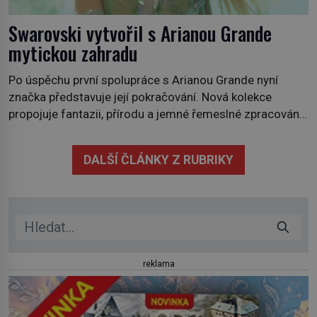
Swarovski vytvořil s Arianou Grande
mytickou zahradu
Po úspěchu první spolupráce s Arianou Grande nyní
značka představuje její pokračování. Nová kolekce
propojuje fantazii, přírodu a jemné řemeslné zpracování
do svěžího, prosvětleného designového příběhu. Téměř
třicítka šperků působí hravě a zároveň rafinovaně.
DALŠÍ ČLÁNKY Z RUBRIKY
Spolupráce mezi značkou Swarovski a zpěvačkou a
herečkou Arianou Grande vstupuje do nové kapitoly. Po
debutové kolekci, která představila moderní […]
reklama