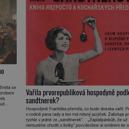
ho
 Zmítá se
Vařila prvorepubliková hospodyně podl
 probere
sandtnerek?
ek,
ud.
Hospodyně Františka přemítá, co bude dneska vařit. P
daleko,“
v rodině pana rady a ten má mlsný jazýček. Zalistuje p
nář,
rychle v jedné ze „sandtnerek“. „Zaplaťpánbůh, že už
nemusíme chodit s lístky,“ povzdechne si směrem ke s