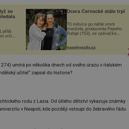
dyž se
Dcera Černocké stále trpí
hledala
Tři měsíce po náhlé smrti
manžela, producenta Pepeho
 příliš
Rafaje (†53), se zpěvačka
n vršily.
Barbora Vaculíková (45), dcera
a vlastní
Petry Černocké (75), poprvé
následky
ozvala veřejnosti. Na sociální
nasehvezdy.cz
ivota.
síti sdílela, že se snaží fung...
74) umírá po několika dnech od svého úrazu v italském
dělský učitel“ zapsal do historie?
htického rodu z Lazia. Od útlého dětství vykazuje známky
 univerzitu v Neapoli, kde později vstoupí do žebravého řádu