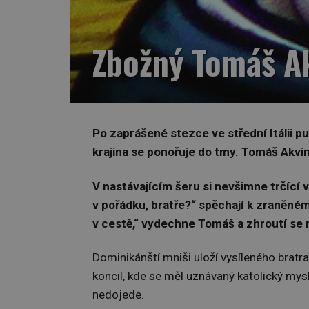
Zbožný Tomáš Akv
Po zaprášené stezce ve střední Itálii pu
krajina se ponořuje do tmy. Tomáš Akvins
V nastávajícím šeru si nevšimne trčící 
v pořádku, bratře?“ spěchají k zraněné
v cestě,“ vydechne Tomáš a zhroutí
Dominikánští mniši uloží vysíleného brat
koncil, kde se měl uznávaný katolický mysl
nedojede.