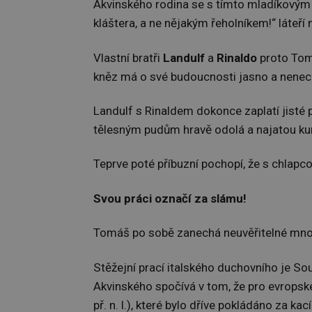
Akvinského rodina se s tímto mladíkovým
kláštera, a ne nějakým řeholníkem!“ láteří
Vlastní bratři
Landulf
a
Rinaldo
proto Tom
kněz má o své budoucnosti jasno a nenech
Landulf s Rinaldem dokonce zaplatí jisté
tělesným pudům hravě odolá a najatou kur
Teprve poté příbuzní pochopí, že s chlap
Svou práci označí za slámu!
Tomáš po sobě zanechá neuvěřitelné množ
Stěžejní prací italského duchovního je Sou
Akvinského spočívá v tom, že pro evropské
př. n. l.), které bylo dříve pokládáno za kac