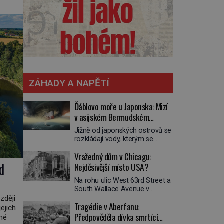
é
stém.
ZÁHADY A NAPĚTÍ
Ďáblovo moře u Japonska: Mizí
v asijském Bermudském
trojúhelníku lodě ve spárech
Jižně od japonských ostrovů se
neznámé síly?
rozkládají vody, kterým se
přezdívá Ďáblovo moře. Vypráví
Vražedný dům v Chicagu:
se o lodích mizejících beze
d
stopy, podivných světlech,
Nejděsivější místo USA?
zrádných proudech i mořských
Na rohu ulic West 63rd Street a
dracích, kteří měli tyto končiny
South Wallace Avenue v
střežit už v dávných legendách.
Chicagu stojí nenápadná pošta.
zději
Je tichomořský Dračí
Tragédie v Aberfanu:
Nemá žádný speciální nápis ani
trojúhelník skutečně prokletým
jejich
pamětní desku. A přesto prý
Předpověděla dívka smrtící
místem, nebo se zde jen
dné
místní zaměstnanci neradi