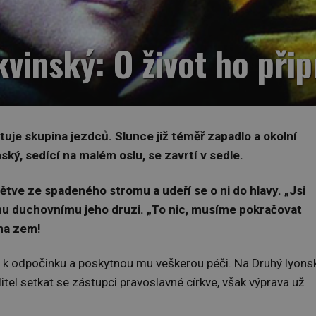
inský: O život ho připr
tuje skupina jezdců. Slunce již téměř zapadlo a okolní
ký, sedící na malém oslu, se zavrtí v sedle.
větve ze spadeného stromu a udeří se o ni do hlavy. „Jsi
mu duchovnímu jeho druzi. „To nic, musíme pokračovat
 se na zem!
ra k odpočinku a poskytnou mu veškerou péči. Na Druhý lyons
itel setkat se zástupci pravoslavné církve, však výprava už