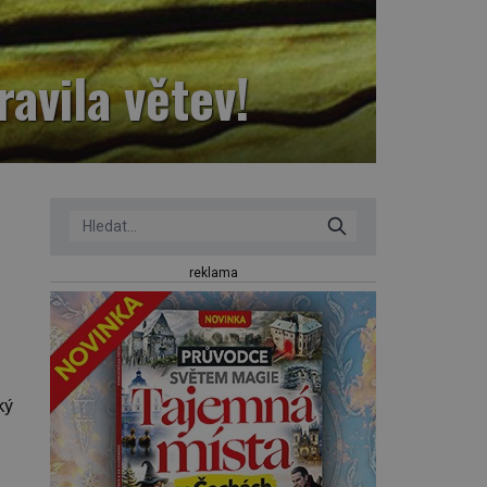
avila větev!
reklama
ký