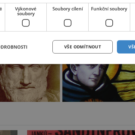
é
Výkonové
Soubory cílení
Funkční soubory
soubory
 1210–1276) vyšle na koncil do francouzského Lyonu.
mášovi navždy zmaří jedna proklatá větev.
ODROBNOSTI
VŠE ODMÍTNOUT
VŠ