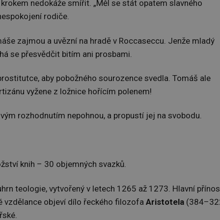
 krokem nedokáže smířit. „Měl se stát opatem slavného
 nespokojení rodiče.
áše zajmou a uvězní na hradě v Roccaseccu. Jenže mladý
á se přesvědčit bitím ani prosbami.
 prostitutce, aby pobožného sourozence svedla. Tomáš ale
tizánu vyžene z ložnice hořícím polenem!
covým rozhodnutím nepohnou, a propustí jej na svobodu.
ství knih – 30 objemných svazků.
hrn teologie, vytvořený v letech 1265 až 1273. Hlavní přínos
 vzdělance objeví dílo řeckého filozofa
Aristotela
(384–32
ířské.