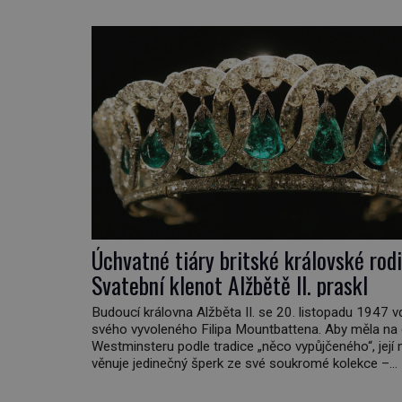
Úchvatné tiáry britské královské rodi
Svatební klenot Alžbětě II. praskl
Budoucí královna Alžběta II. se 20. listopadu 1947 
svého vyvoleného Filipa Mountbattena. Aby měla na
Westminsteru podle tradice „něco vypůjčeného“, její 
věnuje jedinečný šperk ze své soukromé kolekce –
diamantovou tiáru královny Marie. „Je to ošklivá šp
tiára,“ zhodnotil klenot britský politik Sir Henry Chan