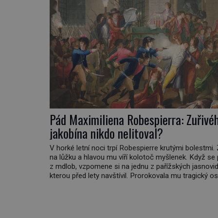
Pád Maximiliena Robespierra: Zuřivé
jakobína nikdo nelitoval?
V horké letní noci trpí Robespierre krutými bolestmi.
na lůžku a hlavou mu víří kolotoč myšlenek. Když se
z mdlob, vzpomene si na jednu z pařížských jasnovid
kterou před lety navštívil. Prorokovala mu tragický os
Tehdy se jí vysmál. „Robespierre to dotáhne hodně 
prohlásil o něm jiný významný francouzský revolucio
Honoré de Mirabeau […]