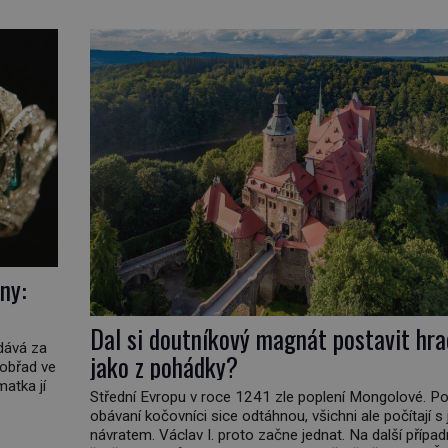
kterou má v kuchyni k ruce. Ještě v prvních letech nov
republiky fungoval kvůli nedostatku zboží přídělový sy
[…]
ny:
Dal si doutníkový magnát postavit hra
vdává za
jako z pohádky?
 obřad ve
matka jí
Střední Evropu v roce 1241 zle poplení Mongolové. Po
obávaní kočovníci sice odtáhnou, všichni ale počítají s 
ičatá
návratem. Václav I. proto začne jednat. Na další přípa
non