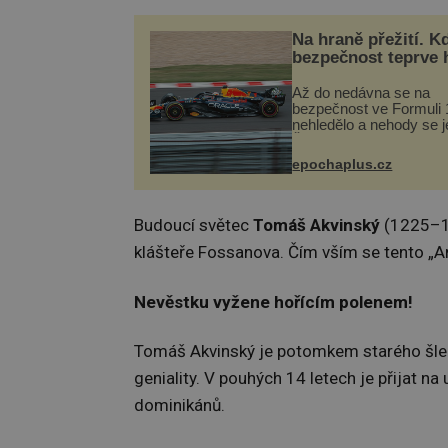
Na hraně přežití. K
bezpečnost teprve 
Až do nedávna se na
bezpečnost ve Formuli 1
nehledělo a nehody se je
Řada pilotů to poznala n
kůži, často s trvalými 
epochaplus.cz
nebo bohužel i ztrátou ž
Dnes nepochopiteln...
Budoucí světec
Tomáš Akvinský
(1225–12
klášteře Fossanova. Čím vším se tento „An
Nevěstku vyžene hořícím polenem!
Tomáš Akvinský je potomkem starého šlec
geniality. V pouhých 14 letech je přijat na
dominikánů.