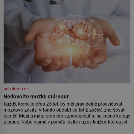
Předškolní věk je
panidomu.cz
Nedovolte mozku stárnout
Každý, komu je přes 25 let, by měl pravidelně procvičovat
mozkové závity. V tomto období se totiž začíná zhoršovat
paměť. Možná máte problém vzpomenout si na jméno kolegy
z práce. Nebo marně v paměti lovíte název knížky, kterou jste
nedávno přečetli. Je to opravdu tak, s věkem jako kdyby se
paměť rozhodla stávkovat. Cvičte