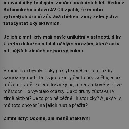
chování díky teplejším zimám posledních let. Vědci z
Botanického ústavu AV ČR zjistili, že mnoho
vytrvalých druhů zůstává i během zimy zelených a
fotosynteticky aktivních.
Jejich zimní listy mají navíc unikátní vlastnosti, díky
kterým dokážou odolat náhlým mrazům, které ani v
mírnějších zimách nejsou výjimkou.
V minulosti bývaly louky pokryté sněhem a mráz byl
samozřejmostí. Dnes jsou zimy často bez sněhu, a tak
můžeme vidět zelené trávníky nejen na venkově, ale i ve
městech. To vyvolalo otázky: Jaké druhy zůstávají v
zimě aktivní? Je to pro ně běžné i historicky? A jaký vliv
má toto chování na jejich růst a přežití?
Zimní listy: Odolné, ale méně efektivní