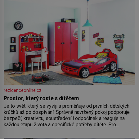
rezidenceonline.cz
Prostor, který roste s dítětem
Je to svět, který se vyvíjí a proměňuje od prvních dětských
krůčků až po dospívání. Správně navržený pokoj podporuje
bezpečí, kreativitu, soustředění i odpočinek a reaguje na
každou etapu života a specifické potřeby dítěte. Pro
nejmenší je klíčová jednoduchost, měkkost a bezpečí, proto
by pokoj miminka měl působit především klidně a útulně.