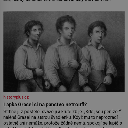
pečlivého šlechtění se z ní stává zelenina, bez které si
českou zahradu ani nedokážeme představit. Její příběh je
historyplus.cz
Lapka Grasel si na panstvo netroufl?
Strhne ji z postele, sváže ji a krutě zbije. „Kde jsou peníze?“
naléhá Grasel na starou švadlenku. Když mu to neprozradí –
ostatně ani nemůže, protože žádné nemá, spokojí se lupič s