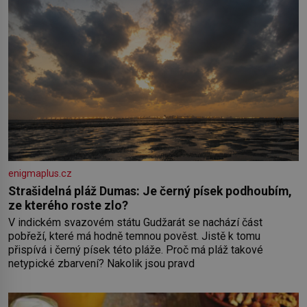
enigmaplus.cz
Strašidelná pláž Dumas: Je černý písek podhoubím,
ze kterého roste zlo?
V indickém svazovém státu Gudžarát se nachází část
pobřeží, které má hodně temnou pověst. Jistě k tomu
přispívá i černý písek této pláže. Proč má pláž takové
netypické zbarvení? Nakolik jsou pravd