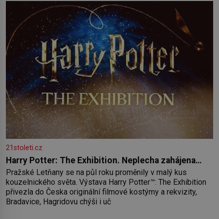
21stoleti.cz
Harry Potter: The Exhibition. Neplecha zahájena…
Pražské Letňany se na půl roku proměnily v malý kus
kouzelnického světa. Výstava Harry Potter™: The Exhibition
přivezla do Česka originální filmové kostýmy a rekvizity,
Bradavice, Hagridovu chýši i uč