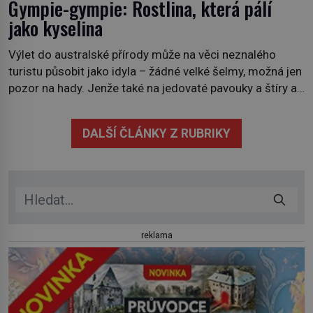
Gympie-gympie: Rostlina, která pálí
jako kyselina
Výlet do australské přírody může na věci neznalého
turistu působit jako idyla – žádné velké šelmy, možná jen
pozor na hady. Jenže také na jedovaté pavouky a štíry a
co už tuší málokdo, i na nenápadný keř se srdčitými listy.
Stačí letmý dotyk a ozve se pronikavá bolest, která
DALŠÍ ČLÁNKY Z RUBRIKY
přetrvává i týdny. Nenápadný tento […]
reklama