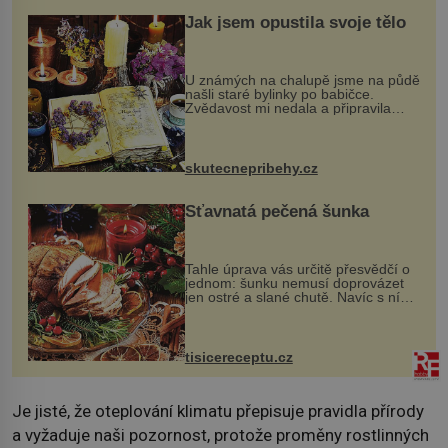
Jak jsem opustila svoje tělo
U známých na chalupě jsme na půdě
našli staré bylinky po babičce.
Zvědavost mi nedala a připravila
jsem si z nich lektvar… Zimní pobyt
na chalupě se pro mě vlastní vinou
změnil v děsivý zážitek, na kt...
skutecnepribehy.cz
Šťavnatá pečená šunka
Tahle úprava vás určitě přesvědčí o
jednom: šunku nemusí doprovázet
jen ostré a slané chutě. Navíc s ní
nakrmíte poměrně hodně hladových
krků. Ingredience sádlo 3 kg šunky
vcelku 3 stroužky česneku hl...
tisicereceptu.cz
Je jisté, že oteplování klimatu přepisuje pravidla přírody
a vyžaduje naši pozornost, protože proměny rostlinných