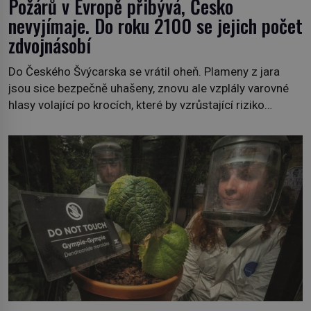
Požárů v Evropě přibývá, Česko
nevyjímaje. Do roku 2100 se jejich počet
zdvojnásobí
Do Českého Švýcarska se vrátil oheň. Plameny z jara
jsou sice bezpečně uhašeny, znovu ale vzplály varovné
hlasy volající po krocích, které by vzrůstající riziko
lesních požárů do budoucna minimalizovaly. Lesní
požáry už nejsou problémem pouze vzdáleného
Středomoří. S oteplujícím se klimatem, vysušenou
krajinou a desetiletími lidských zásahů se z nich stává
nový evropský normál […]