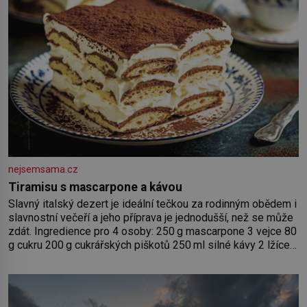
nejsemsama.cz
Tiramisu s mascarpone a kávou
Slavný italský dezert je ideální tečkou za rodinným obědem i
slavnostní večeří a jeho příprava je jednodušší, než se může
zdát. Ingredience pro 4 osoby: 250 g mascarpone 3 vejce 80
g cukru 200 g cukrářských piškotů 250 ml silné kávy 2 lžíce
amaretta kakao na posypání Postup: Oddělte žloutky od
bílků. Žloutky vyšlehejte s cukrem do světlé pěny a postupně
do nich vmíchejte mascarpone, aby vznikl hladký