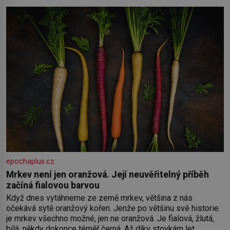
oběma moc nesvědčilo, brzy jsme zjistili, že
epochaplus.cz
Mrkev není jen oranžová. Její neuvěřitelný příběh
začíná fialovou barvou
Když dnes vytáhneme ze země mrkev, většina z nás
očekává sytě oranžový kořen. Jenže po většinu své historie
je mrkev všechno možné, jen ne oranžová. Je fialová, žlutá,
bílá, někdy dokonce téměř černá. Až díky stovkám let