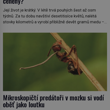
ceněný?
Její život je krátký. V létě trvá pouhých šest až osm
týdnů. Za tu dobu navštíví desetitisíce květů, nalétá
stovky kilometrů a vyrobí přibližně devět gramů medu –
zhruba jednu čajovou lžičku. Sama o sobě se může zdát
bezvýznamná. Teprve když se spojí s dalšími desítkami
tisíc příslušnic svého včelstva, vznikne jeden z
nejdokonalejších organismů […]
Mikroskopičtí predátoři v mozku si vodí
oběť jako loutku