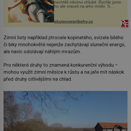
nechtěli nikomu chlubit. Rychle jsme
ho ale vraceli na jeho místo. S
manželem Vaškem jsme si pořídili
chaloupku, takový domek na severu
Čech, kde jsme si naplánova...
skutecnepribehy.cz
Zimní listy například jitrocele kopinatého, svízele bílého
či biky mnohokvěté nejenže zachytávají sluneční energii,
ale navíc odolávají náhlým mrazům.
Pro některé druhy to znamená konkurenční výhodu –
mohou využít zimní měsíce k růstu a na jaře mít náskok
před druhy citlivějšími na chlad.