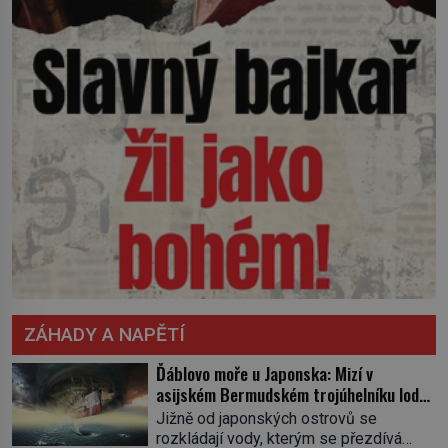
ZÁHADY A NAPĚTÍ
Ďáblovo moře u Japonska: Mizí v
asijském Bermudském trojúhelníku lodě
ve spárech neznámé síly?
Jižně od japonských ostrovů se
rozkládají vody, kterým se přezdívá