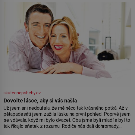
skutecnepribehy.cz
Dovolte lásce, aby si vás našla
Už jsem ani nedoufala, že mě něco tak krásného potká. Až v
pětapadesáti jsem zažila lásku na první pohled. Poprvé jsem
se vdávala, když mi bylo dvacet. Oba jsme byli mladí a byl to
tak říkajíc sňatek z rozumu. Rodiče nás dali dohromady,
Toník byl dobře zaopatřený mladý muž. Manželství nám