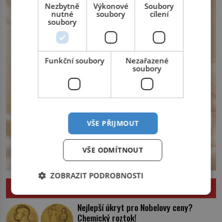
Nezbytně
Výkonové
Soubory
království. Zajistit hodlá především
nutné
soubory
cílení
severní hranici. Na […]
soubory
Funkční soubory
Nezařazené
soubory
VŠE PŘIJMOUT
VŠE ODMÍTNOUT
ZOBRAZIT PODROBNOSTI
ZAJÍMAVOSTI
Nejlepší úkryt pro Nobelovy ceny?
Chemický roztok!