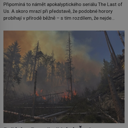
Připomíná to námět apokalyptického seriálu The Last of
Us. A skoro mrazí při představě, že podobné horory
probíhají v přírodě běžně – s tím rozdílem, že nejde
pouze o infekce parazitickou houbou a že predátor
dokáže ovládat jen vývojově nesrovnatelně jednodušší
živočichy, než je člověk. Najít skutečné zombie není nic
nemožného ani v naší přírodě. […]