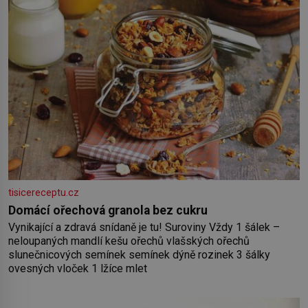
tisicereceptu.cz
Domácí ořechová granola bez cukru
Vynikající a zdravá snídaně je tu! Suroviny Vždy 1 šálek –
neloupaných mandlí kešu ořechů vlašských ořechů
slunečnicových semínek semínek dýně rozinek 3 šálky
ovesných vloček 1 lžíce mlet