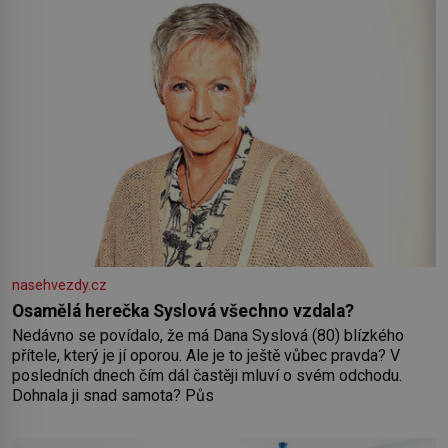
nasehvezdy.cz
Osamělá herečka Syslová všechno vzdala?
Nedávno se povídalo, že má Dana Syslová (80) blízkého
přítele, který je jí oporou. Ale je to ještě vůbec pravda? V
posledních dnech čím dál častěji mluví o svém odchodu.
Dohnala ji snad samota? Půs