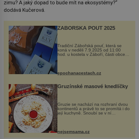
zimu? A jaký dopad to bude mít na ekosystémy?“
dodává Kučerová.
ZÁBOŘSKÁ POUŤ 2025
Tradiční Zábořská pouť, která se
koná v neděli 7.9.2025 od 11:00
hod. u kostela v Záboří, části obce
Kly u Mělníka. V programu naleznete
komentovanou prohlídku kostela,
dobovou hudbu, řemesla, atrakce...
epochanacestach.cz
Gruzínské masové knedlíčky
Gruzie se nachází na rozhraní dvou
kontinentů a právě to se promítá i do
její kuchyně. Snoubí se v ní
evropské a asijské chutě a díky tomu
vznikají rozmanité a chuťově bohaté
pokrmy, které rozhodně st...
nejsemsama.cz