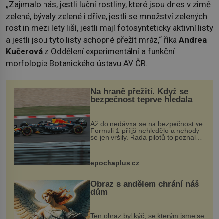
„Zajímalo nás, jestli luční rostliny, které jsou dnes v zimě
zelené, bývaly zelené i dříve, jestli se množství zelených
rostlin mezi lety liší, jestli mají fotosynteticky aktivní listy
a jestli jsou tyto listy schopné přežít mráz,“ říká
Andrea
Kučerová
z Oddělení experimentální a funkční
morfologie Botanického ústavu AV ČR.
Na hraně přežití. Když se
bezpečnost teprve hledala
Až do nedávna se na bezpečnost ve
Formuli 1 příliš nehledělo a nehody
se jen vršily. Řada pilotů to poznala
na vlastní kůži, často s trvalými
následky nebo bohužel i ztrátou
života. Dnes nepochopiteln...
epochaplus.cz
Obraz s andělem chrání náš
dům
Ten obraz byl kýč, se kterým jsme se