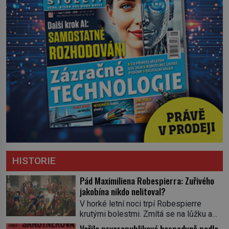
HISTORIE
Pád Maximiliena Robespierra: Zuřivého
jakobína nikdo nelitoval?
V horké letní noci trpí Robespierre
krutými bolestmi. Zmítá se na lůžku a
hlavou mu víří kolotoč myšlenek. Když
Vařila prvorepubliková hospodyně podle