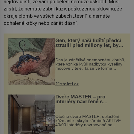
nejdřív ujistí, že vám při bělení nemůže uškodit. Musí
zjistit, že nemáte zubní kazy, poškozenou sklovinu, že
okraje plomb ve vašich zubech „těsní“ a nemáte
odhalené krčky nebo zánět dásní.
Gen, který naši lidští předci
ztratili před miliony let, by
mohl pomoci s léčbou
„nemoci králů“
Dna je zánětlivé onemocnění kloubů,
které vzniká kvůli nadbytku kyseliny
močové v těle. Ta se ve formě
krystalků ukládá v blízkosti kloubů,
nejčastěji přitom postihuje palce na
nohou, a způsobuje bole...
21stoleti.cz
Dveře MASTER – pro
interiéry navržené s
rozumem i vášní!
Otočné dveře MASTER, opláštění
kůže antik, skrytá zárubeň AKTIVE
40/00 Interiéry navrhované na
zakázku často vyžadují atypické
rozměry nejen nábytku, ale i