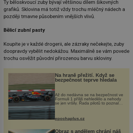
Ty běloskvoucí zuby bývají většinou dílem šikovných
grafiků. Sklovina má totiž vždy trochu mléčný nádech a
později tmavne působením vnějších vlivů.
Bělicí zubní pasty
Koupíte je v každé drogerii, ale zázraky nečekejte, zuby
doopravdy vybělit nedokážou. Maximálně se vám povede
trochu osvěžit původní přirozenou barvu skloviny.
Na hraně přežití. Když se
bezpečnost teprve hledala
Až do nedávna se na bezpečnost ve
Formuli 1 příliš nehledělo a nehody
se jen vršily. Řada pilotů to poznala
na vlastní kůži, často s trvalými
následky nebo bohužel i ztrátou
života. Dnes nepochopiteln...
epochaplus.cz
Obraz s andělem chrání náš