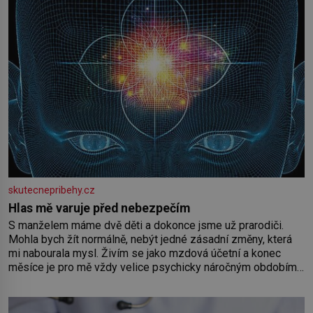
skutecnepribehy.cz
Hlas mě varuje před nebezpečím
S manželem máme dvě děti a dokonce jsme už prarodiči.
Mohla bych žít normálně, nebýt jedné zásadní změny, která
mi nabourala mysl. Živím se jako mzdová účetní a konec
měsíce je pro mě vždy velice psychicky náročným obdobím.
Od té chvíle, co máme vnoučata, mi dcera čím dál častěji volá
o pomoc, co se hlídání týče. Dalo by se