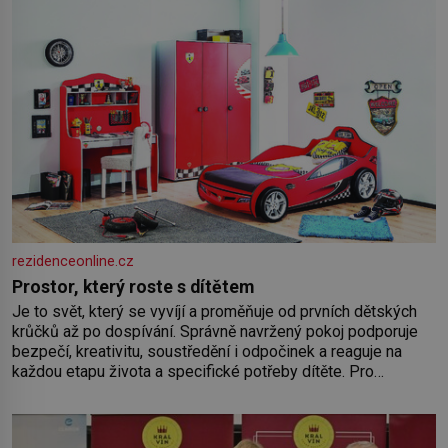
rezidenceonline.cz
Prostor, který roste s dítětem
Je to svět, který se vyvíjí a proměňuje od prvních dětských
krůčků až po dospívání. Správně navržený pokoj podporuje
bezpečí, kreativitu, soustředění i odpočinek a reaguje na
každou etapu života a specifické potřeby dítěte. Pro
nejmenší je klíčová jednoduchost, měkkost a bezpečí, proto
by pokoj miminka měl působit především klidně a útulně.
Předškolní věk je