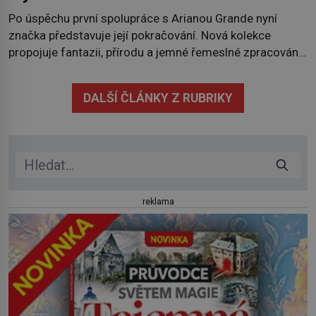
Po úspěchu první spolupráce s Arianou Grande nyní
značka představuje její pokračování. Nová kolekce
propojuje fantazii, přírodu a jemné řemeslné zpracování
do svěžího, prosvětleného designového příběhu. Téměř
třicítka šperků působí hravě a zároveň rafinovaně.
DALŠÍ ČLÁNKY Z RUBRIKY
Spolupráce mezi značkou Swarovski a zpěvačkou a
herečkou Arianou Grande vstupuje do nové kapitoly. Po
debutové kolekci, která představila moderní […]
reklama