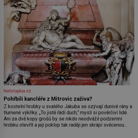
historyplus.cz
Pohřbili kancléře z Mitrovic zaživa?
Z kostelní hrobky u svatého Jakuba se ozývají dunivé rány a
tlumené výkřiky. „To jistě řádí duch,“ myslí si pověrčiví lidé.
Ani za dvě kopy grošů by se nikdo neodvážil podzemní
hrobku otevřít a její poklop tak raději jen skrápí svěcenou
vodou. Za několik dní divné burácení skutečně ustane. Když o
mnoho let později hrobku