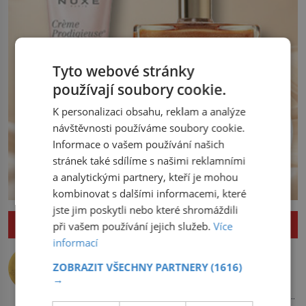
Tyto webové stránky
používají soubory cookie.
K personalizaci obsahu, reklam a analýze
návštěvnosti používáme soubory cookie.
Informace o vašem používání našich
stránek také sdílíme s našimi reklamními
a analytickými partnery, kteří je mohou
kombinovat s dalšími informacemi, které
jste jim poskytli nebo které shromáždili
ZAJÍMAVOSTI
při vašem používání jejich služeb.
Více
informací
Nejlepší úkryt pro Nobelovy ceny?
Chemický roztok!
ZOBRAZIT VŠECHNY PARTNERY
(1616)
→
Po dvou dlouhých letech otevírá dveře
své laboratoře. Oči prolétnou po stole,