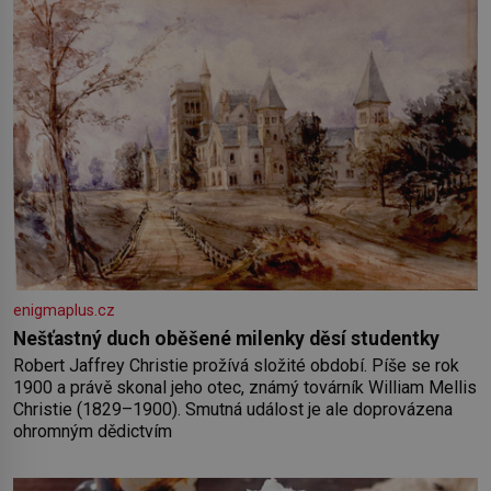
enigmaplus.cz
Nešťastný duch oběšené milenky děsí studentky
Robert Jaffrey Christie prožívá složité období. Píše se rok
1900 a právě skonal jeho otec, známý továrník William Mellis
Christie (1829–1900). Smutná událost je ale doprovázena
ohromným dědictvím