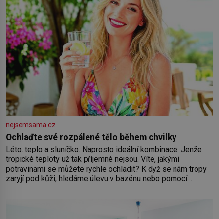
nejsemsama.cz
Ochlaďte své rozpálené tělo během chvilky
Léto, teplo a sluníčko. Naprosto ideální kombinace. Jenže
tropické teploty už tak příjemné nejsou. Víte, jakými
potravinami se můžete rychle ochladit? K dyž se nám tropy
zaryjí pod kůži, hledáme úlevu v bazénu nebo pomocí
klimatizace. Jenže ne vždycky můžeme být v jejich blízkosti.
Nemusíte však zoufat. Pokud budete mít promyšlený
jídelníček, žadné pařáky si na vás