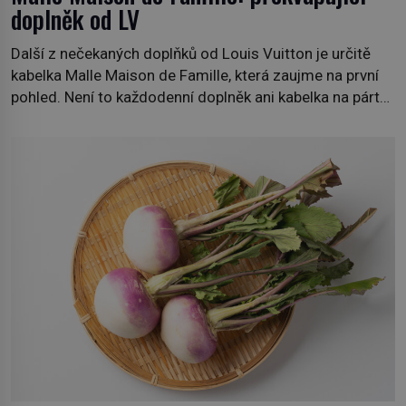
doplněk od LV
Další z nečekaných doplňků od Louis Vuitton je určitě
kabelka Malle Maison de Famille, která zaujme na první
pohled. Není to každodenní doplněk ani kabelka na párty,
ale symbol tradice a bohaté historie značky. Jde o poctu
Nicolase Ghesquièra rodinnému sídlu Vuittonů na
adrese 18 Rue Louis Vuitton, které bylo postaveno v
roce 1869. […]