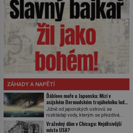
ZÁHADY A NAPĚTÍ
Ďáblovo moře u Japonska: Mizí v
asijském Bermudském trojúhelníku lodě
ve spárech neznámé síly?
Jižně od japonských ostrovů se
rozkládají vody, kterým se přezdívá
Ďáblovo moře. Vypráví se o lodích
Vražedný dům v Chicagu: Nejděsivější
mizejících beze stopy, podivných
místo USA?
světlech, zrádných proudech i mořských