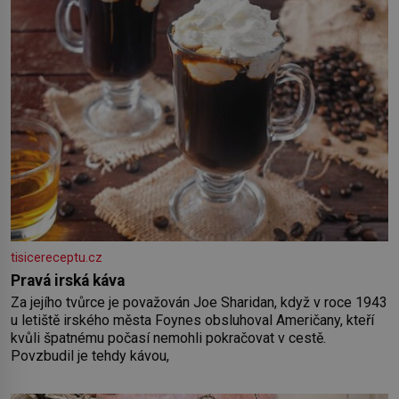
tisicereceptu.cz
Pravá irská káva
Za jejího tvůrce je považován Joe Sharidan, když v roce 1943
u letiště irského města Foynes obsluhoval Američany, kteří
kvůli špatnému počasí nemohli pokračovat v cestě.
Povzbudil je tehdy kávou,