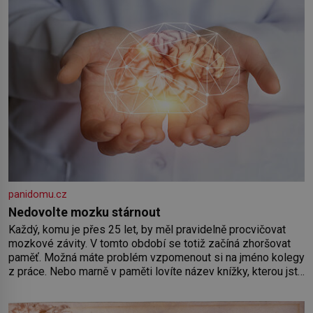
panidomu.cz
Nedovolte mozku stárnout
Každý, komu je přes 25 let, by měl pravidelně procvičovat
mozkové závity. V tomto období se totiž začíná zhoršovat
paměť. Možná máte problém vzpomenout si na jméno kolegy
z práce. Nebo marně v paměti lovíte název knížky, kterou jste
nedávno přečetli. Je to opravdu tak, s věkem jako kdyby se
paměť rozhodla stávkovat. Cvičte