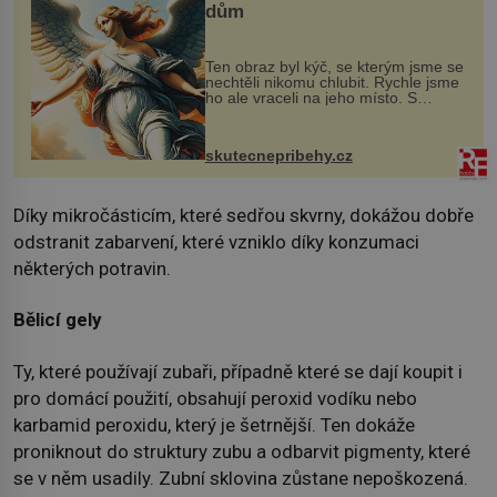
dům
Ten obraz byl kýč, se kterým jsme se
nechtěli nikomu chlubit. Rychle jsme
ho ale vraceli na jeho místo. S
manželem Vaškem jsme si pořídili
chaloupku, takový domek na severu
Čech, kde jsme si naplánova...
skutecnepribehy.cz
Díky mikročásticím, které sedřou skvrny, dokážou dobře
odstranit zabarvení, které vzniklo díky konzumaci
některých potravin.
Bělicí gely
Ty, které používají zubaři, případně které se dají koupit i
pro domácí použití, obsahují peroxid vodíku nebo
karbamid peroxidu, který je šetrnější. Ten dokáže
proniknout do struktury zubu a odbarvit pigmenty, které
se v něm usadily. Zubní sklovina zůstane nepoškozená.