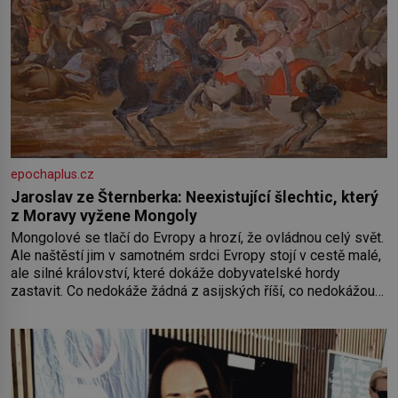
epochaplus.cz
Jaroslav ze Šternberka: Neexistující šlechtic, který
z Moravy vyžene Mongoly
Mongolové se tlačí do Evropy a hrozí, že ovládnou celý svět.
Ale naštěstí jim v samotném srdci Evropy stojí v cestě malé,
ale silné království, které dokáže dobyvatelské hordy
zastavit. Co nedokáže žádná z asijských říší, co nedokážou
Němci – to dokáže český král. Nebo že by ne? Mongolové
od roku 1223 postupují podél Kaspického a Azovského
moře,