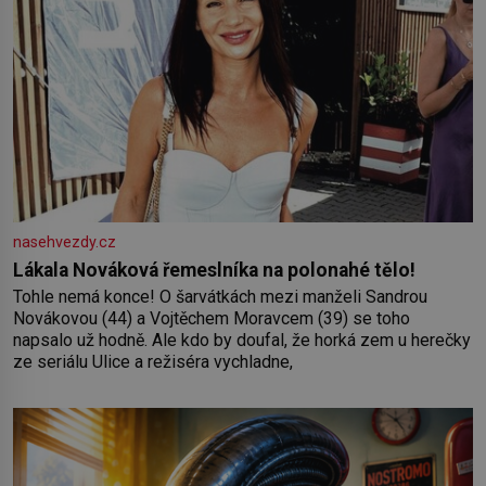
nasehvezdy.cz
Lákala Nováková řemeslníka na polonahé tělo!
Tohle nemá konce! O šarvátkách mezi manželi Sandrou
Novákovou (44) a Vojtěchem Moravcem (39) se toho
napsalo už hodně. Ale kdo by doufal, že horká zem u herečky
ze seriálu Ulice a režiséra vychladne,