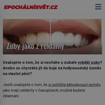
Zuby jako z reklamy
Uvažujete o tom, že si necháte u zubaře
vybělit zuby
?
Anebo se chystáte jít do boje za hollywoodský úsměv
na vlastní pěst?
Jestli uvažujete o tom, že
si pořídíte běloskvoucí úsměv
,
jako mají celebrity v časopisech, možná budete
zklamaní.