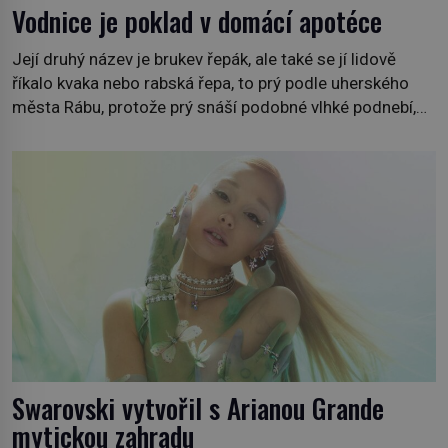
Vodnice je poklad v domácí apotéce
Její druhý název je brukev řepák, ale také se jí lidově
říkalo kvaka nebo rabská řepa, to prý podle uherského
města Rábu, protože prý snáší podobné vlhké podnebí,
jako je tam. Určitě jste se s ní už setkali, třeba na trzích,
někdy i v obchodech. Její bulvy jsou bílé, nahoře někdy
fialové a chutí […]
Swarovski vytvořil s Arianou Grande
mytickou zahradu