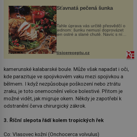
Šťavnatá pečená šunka
Tahle úprava vás určitě přesvědčí o
jednom: šunku nemusí doprovázet
jen ostré a slané chutě. Navíc s ní
nakrmíte poměrně hodně hladových
krků. Ingredience sádlo 3 kg šunky
vcelku 3 stroužky česneku hl...
tisicereceptu.cz
kamerunské kalabarské boule. Může však napadat i oči,
kde parazituje ve spojivkovém vaku mezi spojivkou a
bělmem. I když nezpůsobuje poškození nebo ztrátu
zraku, je toto onemocnění velice bolestivé. Přitom je
možné vidět, jak migruje okem. Někdy je zapotřebí k
odstranění červa chirurgický zákrok.
3. Říční slepota řádí kolem tropických řek
Co: Vlasovec kožní (Onchocerca volvulus)