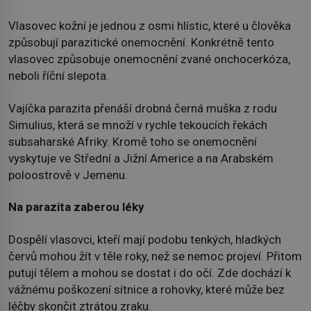
Vlasovec kožní je jednou z osmi hlístic, které u člověka
způsobují parazitické onemocnění. Konkrétně tento
vlasovec způsobuje onemocnění zvané onchocerkóza,
neboli říční slepota.
Vajíčka parazita přenáší drobná černá muška z rodu
Simulius, která se množí v rychle tekoucích řekách
subsaharské Afriky. Kromě toho se onemocnění
vyskytuje ve Střední a Jižní Americe a na Arabském
poloostrově v Jemenu.
Na parazita zaberou léky
Dospělí vlasovci, kteří mají podobu tenkých, hladkých
červů mohou žít v těle roky, než se nemoc projeví. Přitom
putují tělem a mohou se dostat i do očí. Zde dochází k
vážnému poškození sítnice a rohovky, které může bez
léčby skončit ztrátou zraku.