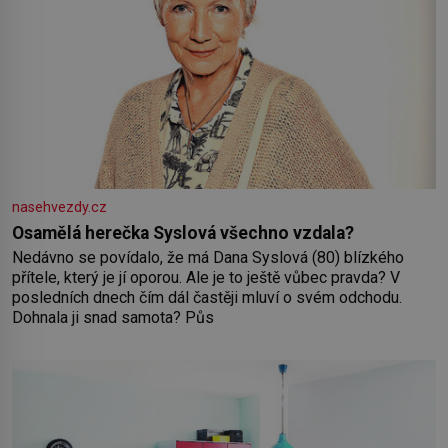
nasehvezdy.cz
Osamělá herečka Syslová všechno vzdala?
Nedávno se povídalo, že má Dana Syslová (80) blízkého
přítele, který je jí oporou. Ale je to ještě vůbec pravda? V
posledních dnech čím dál častěji mluví o svém odchodu.
Dohnala ji snad samota? Půs