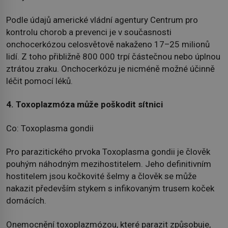
Podle údajů americké vládní agentury Centrum pro
kontrolu chorob a prevenci je v současnosti
onchocerkózou celosvětově nakaženo 17–25 milionů
lidí. Z toho přibližně 800 000 trpí částečnou nebo úplnou
ztrátou zraku. Onchocerkózu je nicméně možné účinně
léčit pomocí léků.
4. Toxoplazmóza může poškodit sítnici
Co: Toxoplasma gondii
Pro parazitického prvoka Toxoplasma gondii je člověk
pouhým náhodným mezihostitelem. Jeho definitivním
hostitelem jsou kočkovité šelmy a člověk se může
nakazit především stykem s infikovaným trusem koček
domácích.
Onemocnění toxoplazmózou, které parazit způsobuje,