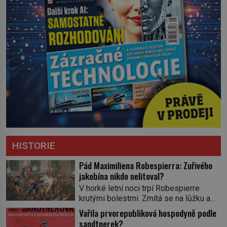
HISTORIE
Pád Maximiliena Robespierra: Zuřivého
jakobína nikdo nelitoval?
V horké letní noci trpí Robespierre
krutými bolestmi. Zmítá se na lůžku a
hlavou mu víří kolotoč myšlenek. Když
Vařila prvorepubliková hospodyně podle
se probere z mdlob, vzpomene si na
sandtnerek?