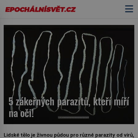
5 zákeřných parazitů, kteří míří
na oči!
Lidské tělo je živnou půdou pro různé parazity od virů,