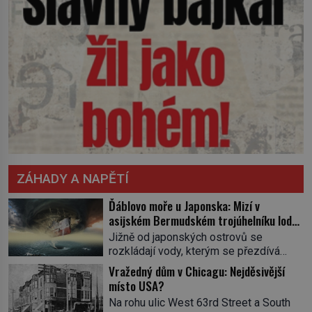
ZÁHADY A NAPĚTÍ
Ďáblovo moře u Japonska: Mizí v
asijském Bermudském trojúhelníku lodě
ve spárech neznámé síly?
Jižně od japonských ostrovů se
rozkládají vody, kterým se přezdívá
Ďáblovo moře. Vypráví se o lodích
Vražedný dům v Chicagu: Nejděsivější
mizejících beze stopy, podivných
místo USA?
světlech, zrádných proudech i mořských
Na rohu ulic West 63rd Street a South
dracích, kteří měli tyto končiny střežit už