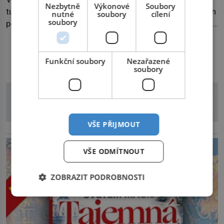
Nezbytně
Výkonové
Soubory
turistu působit jako idyla – žádné velké šelmy, možná jen
nutné
soubory
cílení
soubory
pozor na hady. Jenže také na jedovaté pavouky a štíry a
co už tuší málokdo, i na nenápadný keř se srdčitými listy.
Stačí letmý dotyk a ozve se pronikavá bolest, která
DALŠÍ ČLÁNKY Z RUBRIKY
přetrvává i týdny. Nenápadný tento […]
Funkční soubory
Nezařazené
soubory
VŠE PŘIJMOUT
reklama
VŠE ODMÍTNOUT
ZOBRAZIT PODROBNOSTI