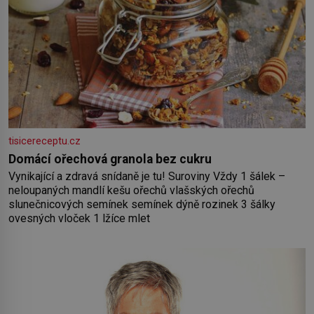
tisicereceptu.cz
Domácí ořechová granola bez cukru
Vynikající a zdravá snídaně je tu! Suroviny Vždy 1 šálek –
neloupaných mandlí kešu ořechů vlašských ořechů
slunečnicových semínek semínek dýně rozinek 3 šálky
ovesných vloček 1 lžíce mlet