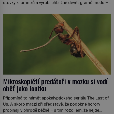
stovky kilometrů a vyrobí přibližně devět gramů medu –
zhruba jednu čajovou lžičku. Sama o sobě se může zdát
bezvýznamná. Teprve když se spojí s dalšími desítkami
tisíc příslušnic svého včelstva, vznikne jeden z
nejdokonalejších organismů […]
Mikroskopičtí predátoři v mozku si vodí
oběť jako loutku
Připomíná to námět apokalyptického seriálu The Last of
Us. A skoro mrazí při představě, že podobné horory
probíhají v přírodě běžně – s tím rozdílem, že nejde