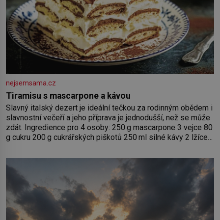
nejsemsama.cz
Tiramisu s mascarpone a kávou
Slavný italský dezert je ideální tečkou za rodinným obědem i
slavnostní večeří a jeho příprava je jednodušší, než se může
zdát. Ingredience pro 4 osoby: 250 g mascarpone 3 vejce 80
g cukru 200 g cukrářských piškotů 250 ml silné kávy 2 lžíce
amaretta kakao na posypání Postup: Oddělte žloutky od
bílků. Žloutky vyšlehejte s cukrem do světlé pěny a postupně
do nich vmíchejte mascarpone, aby vznikl hladký