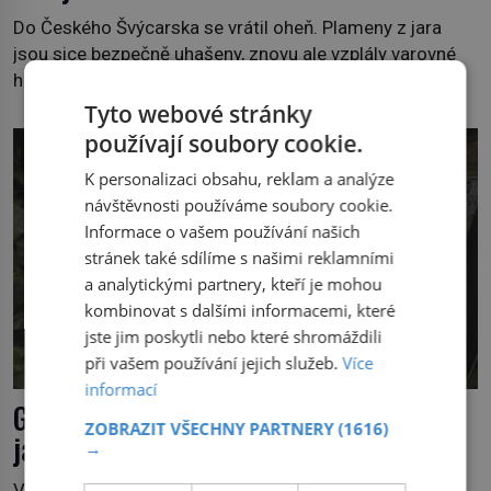
Do Českého Švýcarska se vrátil oheň. Plameny z jara
jsou sice bezpečně uhašeny, znovu ale vzplály varovné
hlasy volající po krocích, které by vzrůstající riziko
lesních požárů do budoucna minimalizovaly. Lesní
Tyto webové stránky
požáry už nejsou problémem pouze vzdáleného
používají soubory cookie.
Středomoří. S oteplujícím se klimatem, vysušenou
K personalizaci obsahu, reklam a analýze
krajinou a desetiletími lidských zásahů se z nich stává
návštěvnosti používáme soubory cookie.
nový evropský normál […]
Informace o vašem používání našich
stránek také sdílíme s našimi reklamními
a analytickými partnery, kteří je mohou
kombinovat s dalšími informacemi, které
jste jim poskytli nebo které shromáždili
při vašem používání jejich služeb.
Více
informací
Gympie-gympie: Rostlina, která pálí
ZOBRAZIT VŠECHNY PARTNERY
(1616)
jako kyselina
→
Výlet do australské přírody může na věci neznalého