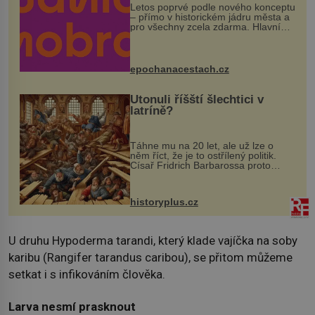
Letos poprvé podle nového konceptu
– přímo v historickém jádru města a
pro všechny zcela zdarma. Hlavní
program se odehraje na Karlově a
Husově náměstí. Návštěvníci se
mohou těšit na víno, burčák, pes...
epochanacestach.cz
Utonuli říšští šlechtici v
latríně?
Táhne mu na 20 let, ale už lze o
něm říct, že je to ostřílený politik.
Císař Fridrich Barbarossa proto
posílá svého syna a dědice Jindřicha
VI. do Erfurtu, aby se stal
prostředníkem při řešení sporu m...
historyplus.cz
U druhu Hypoderma tarandi, který klade vajíčka na soby
karibu (Rangifer tarandus caribou), se přitom můžeme
setkat i s infikováním člověka.
Larva nesmí prasknout