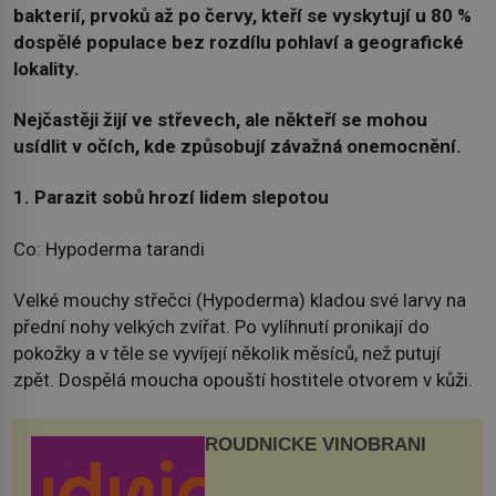
bakterií, prvoků až po červy, kteří se vyskytují u 80 %
dospělé populace bez rozdílu pohlaví a geografické
lokality.
Nejčastěji žijí ve střevech, ale někteří se mohou
usídlit v očích, kde způsobují závažná onemocnění.
1. Parazit sobů hrozí lidem slepotou
Co: Hypoderma tarandi
Velké mouchy střečci (Hypoderma) kladou své larvy na
přední nohy velkých zvířat. Po vylíhnutí pronikají do
pokožky a v těle se vyvíjejí několik měsíců, než putují
zpět. Dospělá moucha opouští hostitele otvorem v kůži.
ROUDNICKÉ VINOBRANÍ