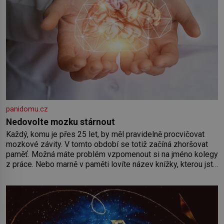
panidomu.cz
Nedovolte mozku stárnout
Každý, komu je přes 25 let, by měl pravidelně procvičovat
mozkové závity. V tomto období se totiž začíná zhoršovat
paměť. Možná máte problém vzpomenout si na jméno kolegy
z práce. Nebo marně v paměti lovíte název knížky, kterou jste
nedávno přečetli. Je to opravdu tak, s věkem jako kdyby se
paměť rozhodla stávkovat. Cvičte