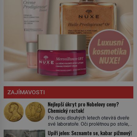
ZAJÍMAVOSTI
Nejlepší úkryt pro Nobelovy ceny?
Chemický roztok!
Po dvou dlouhých letech otevírá dveře
své laboratoře. Oči prolétnou po stole,
aby pak ulpěly na regálu, kde se nachází
Upíří jelen: Seznamte se, kabar pižmový!
všemožné látky. Hledá žluto-oranžovou