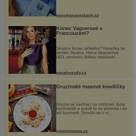
Kly u Mělníka. V programu naleznete
komentovanou prohlídku kostela,
dobovou hudbu, řemesla, atrakce...
epochanacestach.cz
Konec Vagnerové s
Francouzem?
Smutný konec příběhu? Herečka ze
seriálu Studna, Hana Vagnerová
(42), poslední dobou nepůsobí
nejšťastněji. Ačkoli časy její anorexie
jsou už dávno pryč a opět se pyšnila
ženskými křivkami, najednou s...
nasehvezdy.cz
Gruzínské masové knedlíčky
Gruzie se nachází na rozhraní dvou
kontinentů a právě to se promítá i do
její kuchyně. Snoubí se v ní
evropské a asijské chutě a díky tomu
vznikají rozmanité a chuťově bohaté
pokrmy, které rozhodně st...
nejsemsama.cz