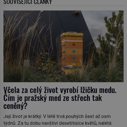
SOUVISEJÍCÍ ČLÁNKY
Včela za celý život vyrobí lžičku medu.
Čím je pražský med ze střech tak
ceněný?
Její život je krátký. V létě trvá pouhých šest až osm
týdnů. Za tu dobu navštíví desetitisíce květů, nalétá