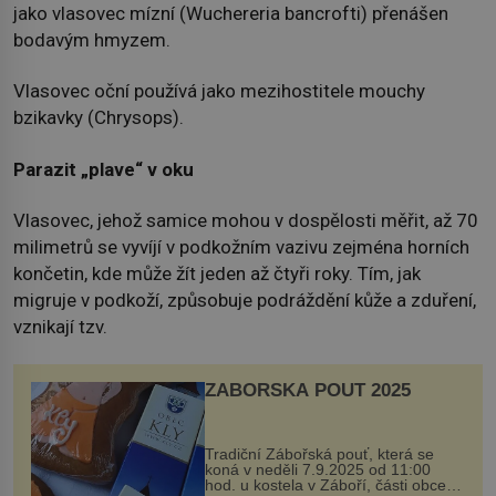
jako vlasovec mízní (Wuchereria bancrofti) přenášen
bodavým hmyzem.
Vlasovec oční používá jako mezihostitele mouchy
bzikavky (Chrysops).
Parazit „plave“ v oku
Vlasovec, jehož samice mohou v dospělosti měřit, až 70
milimetrů se vyvíjí v podkožním vazivu zejména horních
končetin, kde může žít jeden až čtyři roky. Tím, jak
migruje v podkoží, způsobuje podráždění kůže a zduření,
vznikají tzv.
ZÁBOŘSKÁ POUŤ 2025
Tradiční Zábořská pouť, která se
koná v neděli 7.9.2025 od 11:00
hod. u kostela v Záboří, části obce