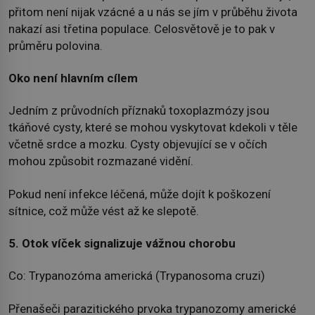
přitom není nijak vzácné a u nás se jím v průběhu života
nakazí asi třetina populace. Celosvětově je to pak v
průměru polovina.
Oko není hlavním cílem
Jedním z průvodních příznaků toxoplazmózy jsou
tkáňové cysty, které se mohou vyskytovat kdekoli v těle
včetně srdce a mozku. Cysty objevující se v očích
mohou způsobit rozmazané vidění.
Pokud není infekce léčená, může dojít k poškození
sítnice, což může vést až ke slepotě.
5. Otok víček signalizuje vážnou chorobu
Co: Trypanozóma americká (Trypanosoma cruzi)
Přenašeči parazitického prvoka trypanozomy americké