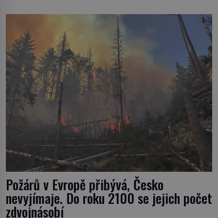
pouze o infekce parazitickou houbou a že predátor
dokáže ovládat jen vývojově nesrovnatelně jednodušší
živočichy, než je člověk. Najít skutečné zombie není nic
nemožného ani v naší přírodě. […]
Požárů v Evropě přibývá, Česko
nevyjímaje. Do roku 2100 se jejich počet
zdvojnásobí