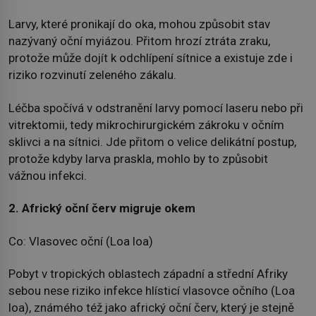
Larvy, které pronikají do oka, mohou způsobit stav
nazývaný oční myiázou. Přitom hrozí ztráta zraku,
protože může dojít k odchlípení sítnice a existuje zde i
riziko rozvinutí zeleného zákalu.
Léčba spočívá v odstranění larvy pomocí laseru nebo při
vitrektomii, tedy mikrochirurgickém zákroku v očním
sklivci a na sítnici. Jde přitom o velice delikátní postup,
protože kdyby larva praskla, mohlo by to způsobit
vážnou infekci.
2. Africký oční červ migruje okem
Co: Vlasovec oční (Loa loa)
Pobyt v tropických oblastech západní a střední Afriky
sebou nese riziko infekce hlísticí vlasovce očního (Loa
loa), známého též jako africký oční červ, který je stejně