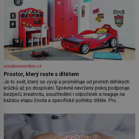
rezidenceonline.cz
Prostor, který roste s dítětem
Je to svět, který se vyvíjí a proměňuje od prvních dětských
krůčků až po dospívání. Správně navržený pokoj podporuje
bezpečí, kreativitu, soustředění i odpočinek a reaguje na
každou etapu života a specifické potřeby dítěte. Pro
nejmenší je klíčová jednoduchost, měkkost a bezpečí, proto
by pokoj miminka měl působit především klidně a útulně.
Předškolní věk je