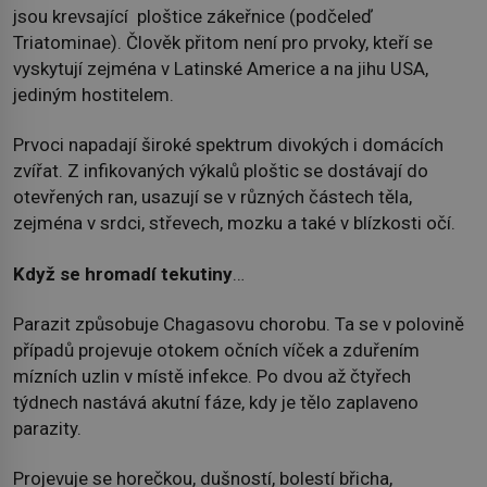
jsou krevsající ploštice zákeřnice (podčeleď
Triatominae). Člověk přitom není pro prvoky, kteří se
vyskytují zejména v Latinské Americe a na jihu USA,
jediným hostitelem.
Prvoci napadají široké spektrum divokých i domácích
zvířat. Z infikovaných výkalů ploštic se dostávají do
otevřených ran, usazují se v různých částech těla,
zejména v srdci, střevech, mozku a také v blízkosti očí.
Když se hromadí tekutiny
…
Parazit způsobuje Chagasovu chorobu. Ta se v polovině
případů projevuje otokem očních víček a zduřením
mízních uzlin v místě infekce. Po dvou až čtyřech
týdnech nastává akutní fáze, kdy je tělo zaplaveno
parazity.
Projevuje se horečkou, dušností, bolestí břicha,