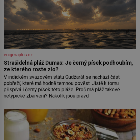
enigmaplus.cz
Strašidelná pláž Dumas: Je černý písek podhoubím,
ze kterého roste zlo?
V indickém svazovém státu Gudžarát se nachází část
pobřeží, které má hodně temnou pověst. Jistě k tomu
přispívá i černý písek této pláže. Proč má pláž takové
netypické zbarvení? Nakolik jsou pravd