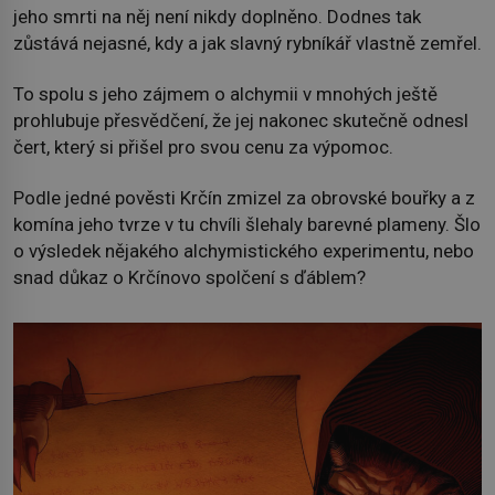
jeho smrti na něj není nikdy doplněno. Dodnes tak
zůstává nejasné, kdy a jak slavný rybníkář vlastně zemřel.
To spolu s jeho zájmem o alchymii v mnohých ještě
prohlubuje přesvědčení, že jej nakonec skutečně odnesl
čert, který si přišel pro svou cenu za výpomoc.
Podle jedné pověsti Krčín zmizel za obrovské bouřky a z
komína jeho tvrze v tu chvíli šlehaly barevné plameny. Šlo
o výsledek nějakého alchymistického experimentu, nebo
snad důkaz o Krčínovo spolčení s ďáblem?