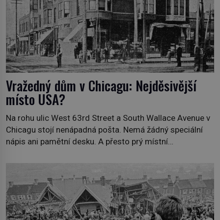
Vražedný dům v Chicagu: Nejděsivější
místo USA?
Na rohu ulic West 63rd Street a South Wallace Avenue v
Chicagu stojí nenápadná pošta. Nemá žádný speciální
nápis ani pamětní desku. A přesto prý místní
zaměstnanci neradi chodí do sklepa. Právě tady totiž
sídlil sériový vrah H. H. Holmes a také nejpropracovanější
past na lidi v dějinách americké kriminalistiky. Herman
Webster Mudgett (1861–1896) přijíždí […]