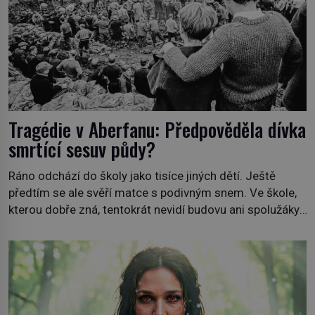
Tragédie v Aberfanu: Předpověděla dívka
smrtící sesuv půdy?
Ráno odchází do školy jako tisíce jiných dětí. Ještě
předtím se ale svěří matce s podivným snem. Ve škole,
kterou dobře zná, tentokrát nevidí budovu ani spolužáky.
Místo nich se před ní tyčí cosi temného. O několik hodin
později je mrtvá. Mohla devítiletá Zahlédla vlastní
osud? Dne 21. října 1966 se velšská vesnice Aberfan […]