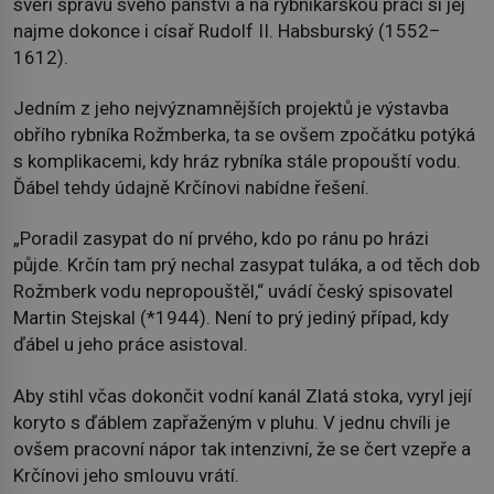
svěří správu svého panství a na rybníkářskou práci si jej
najme dokonce i císař Rudolf II. Habsburský (1552–
1612).
Jedním z jeho nejvýznamnějších projektů je výstavba
obřího rybníka Rožmberka, ta se ovšem zpočátku potýká
s komplikacemi, kdy hráz rybníka stále propouští vodu.
Ďábel tehdy údajně Krčínovi nabídne řešení.
„Poradil zasypat do ní prvého, kdo po ránu po hrázi
půjde. Krčín tam prý nechal zasypat tuláka, a od těch dob
Rožmberk vodu nepropouštěl,“ uvádí český spisovatel
Martin Stejskal (*1944). Není to prý jediný případ, kdy
ďábel u jeho práce asistoval.
Aby stihl včas dokončit vodní kanál Zlatá stoka, vyryl její
koryto s ďáblem zapřaženým v pluhu. V jednu chvíli je
ovšem pracovní nápor tak intenzivní, že se čert vzepře a
Krčínovi jeho smlouvu vrátí.