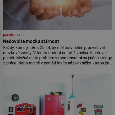
panidomu.cz
Nedovolte mozku stárnout
Každý, komu je přes 25 let, by měl pravidelně procvičovat
mozkové závity. V tomto období se totiž začíná zhoršovat
paměť. Možná máte problém vzpomenout si na jméno kolegy
z práce. Nebo marně v paměti lovíte název knížky, kterou jste
nedávno přečetli. Je to opravdu tak, s věkem jako kdyby se
paměť rozhodla stávkovat. Cvičte