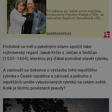
Tři měsíce po náhlé smrti manžela,
producenta Pepeho Rafaje (†53), se
zpěvačka Barbora Vaculíková (45),
dcera Petry Černocké (75), poprvé
ozvala veřejnosti. Na sociální síti
sdílela, že se snaží fung...
nasehvezdy.cz
Podobně se měl s pekelnými silami spolčit také
rožmberský regent Jakub Krčín z Jelčan a Sedlčan
(1535–1604), kterému prý ďábel pomáhal stavět rybníky.
A zasloužil se dokonce o výstavbu toho největšího
rybníka v České republice a zároveň a jednoho z
největších uměle vybudovaných rybníků na celém světě.
Kolik je těchto pověstech pravdy?