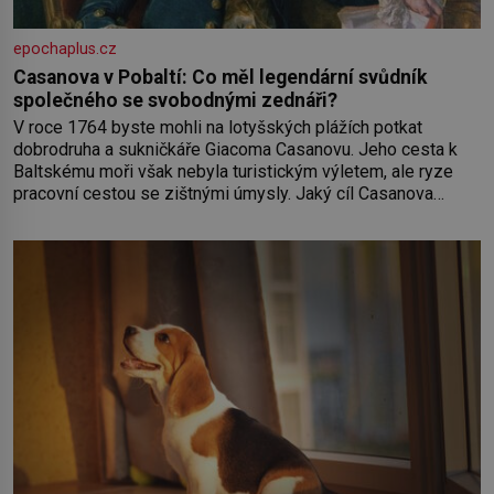
epochaplus.cz
Casanova v Pobaltí: Co měl legendární svůdník
společného se svobodnými zednáři?
V roce 1764 byste mohli na lotyšských plážích potkat
dobrodruha a sukničkáře Giacoma Casanovu. Jeho cesta k
Baltskému moři však nebyla turistickým výletem, ale ryze
pracovní cestou se zištnými úmysly. Jaký cíl Casanova
sledoval, když se například procházel uličkami lotyšské
Rigy? Casanova v Pobaltí kontaktoval tamní zednářské lóže.
Nebyl v této oblasti žádným nováčkem, protože do
zednářské