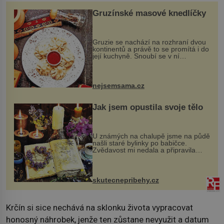
Gruzínské masové knedlíčky
Gruzie se nachází na rozhraní dvou
kontinentů a právě to se promítá i do
její kuchyně. Snoubí se v ní
evropské a asijské chutě a díky tomu
vznikají rozmanité a chuťově bohaté
pokrmy, které rozhodně st...
nejsemsama.cz
Jak jsem opustila svoje tělo
U známých na chalupě jsme na půdě
našli staré bylinky po babičce.
Zvědavost mi nedala a připravila
jsem si z nich lektvar… Zimní pobyt
na chalupě se pro mě vlastní vinou
změnil v děsivý zážitek, na kt...
skutecnepribehy.cz
Krčín si sice nechává na sklonku života vypracovat
honosný náhrobek, jenže ten zůstane nevyužit a datum