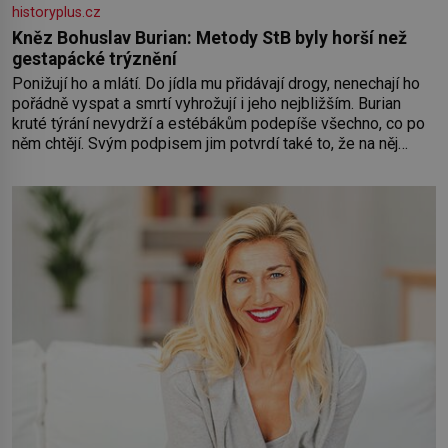
historyplus.cz
Kněz Bohuslav Burian: Metody StB byly horší než
gestapácké trýznění
Ponižují ho a mlátí. Do jídla mu přidávají drogy, nenechají ho
pořádně vyspat a smrtí vyhrožují i jeho nejbližším. Burian
kruté týrání nevydrží a estébákům podepíše všechno, co po
něm chtějí. Svým podpisem jim potvrdí také to, že na něj
během výslechů nikdo nevyvíjel fyzický ani psychický nátlak.
Syn brněnského řezníka chce být knězem a