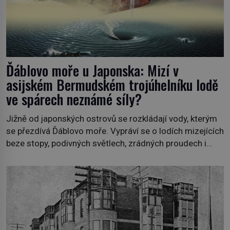
Ďáblovo moře u Japonska: Mizí v
asijském Bermudském trojúhelníku lodě
ve spárech neznámé síly?
Jižně od japonských ostrovů se rozkládají vody, kterým
se přezdívá Ďáblovo moře. Vypráví se o lodích mizejících
beze stopy, podivných světlech, zrádných proudech i
mořských dracích, kteří měli tyto končiny střežit už v
dávných legendách. Je tichomořský Dračí trojúhelník
skutečně prokletým místem, nebo se zde jen
nebezpečná příroda proměnila v jednu z
nejpůsobivějších námořních záhad? […]