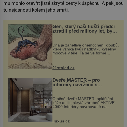
mu mohlo otevřít jisté skryté cesty k úspěchu. A pak jsou
tu nejasnosti kolem jeho smrti.
Gen, který naši lidští předci
ztratili před miliony let, by
mohl pomoci s léčbou
„nemoci králů“
Dna je zánětlivé onemocnění kloubů,
které vzniká kvůli nadbytku kyseliny
močové v těle. Ta se ve formě
krystalků ukládá v blízkosti kloubů,
nejčastěji přitom postihuje palce na
nohou, a způsobuje bole...
21stoleti.cz
Dveře MASTER – pro
interiéry navržené s
rozumem i vášní!
Otočné dveře MASTER, opláštění
kůže antik, skrytá zárubeň AKTIVE
40/00 Interiéry navrhované na
zakázku často vyžadují atypické
rozměry nejen nábytku, ale i
otvorových prvků. Technické zázemí
iluxus.cz
dnes umož...