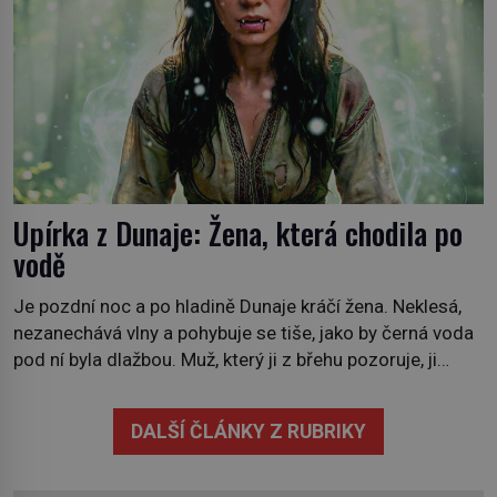
Upírka z Dunaje: Žena, která chodila po
vodě
Je pozdní noc a po hladině Dunaje kráčí žena. Neklesá,
nezanechává vlny a pohybuje se tiše, jako by černá voda
pod ní byla dlažbou. Muž, který ji z břehu pozoruje, ji
údajně poznává, jenže Ruža Vlajna má být v tu chvíli
mrtvá celé století. Vesnice Kisiljevo v severovýchodním
DALŠÍ ČLÁNKY Z RUBRIKY
Srbsku má s upíry nevyřízené účty. […]