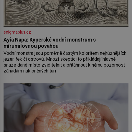
enigmaplus.cz
Ayia Napa: Kyperské vodní monstrum s
mírumilovnou povahou
Vodní monstra jsou poměrně častým koloritem nejrůznějších
jezer, řek či ostrovů. Mnozí skeptici to přikládají hlavně
snaze dané místo zviditelnit a přitáhnout k němu pozornost
záhadám nakloněných turi