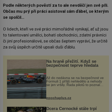
Podle některých pověstí za to ale nevděčí jen své píli.
Občas mu prý při práci asistoval sám ďábel, se kterým
se spolčil…
O lidech, kteří ve své práci mimořádně vynikají, ať už jsou
to talentovaní umělci, bohatí obchodníci, zdatní právníci
či jiní profesionálové, se občas šeptem vypráví, že určitě
za svůj úspěch určitě upsali duši ďáblu.
Na hraně přežití. Když se
bezpečnost teprve hledala
Až do nedávna se na bezpečnost ve
Formuli 1 příliš nehledělo a nehody
se jen vršily. Řada pilotů to poznala
na vlastní kůži, často s trvalými
následky nebo bohužel i ztrátou
života. Dnes nepochopiteln...
epochaplus.cz
Dcera Černocké stále trpí