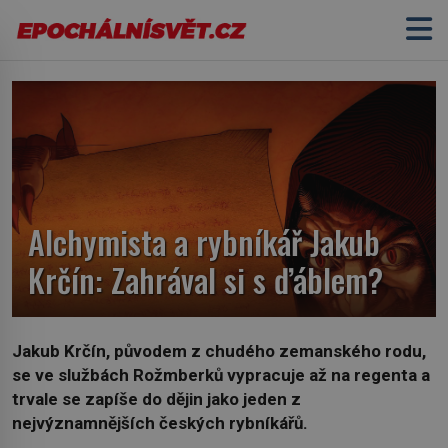
Alchymista a rybníkář Jakub
Krčín: Zahrával si s ďáblem?
Jakub Krčín, původem z chudého zemanského rodu,
se ve službách Rožmberků vypracuje až na regenta a
trvale se zapíše do dějin jako jeden z
nejvýznamnějších českých rybníkářů.