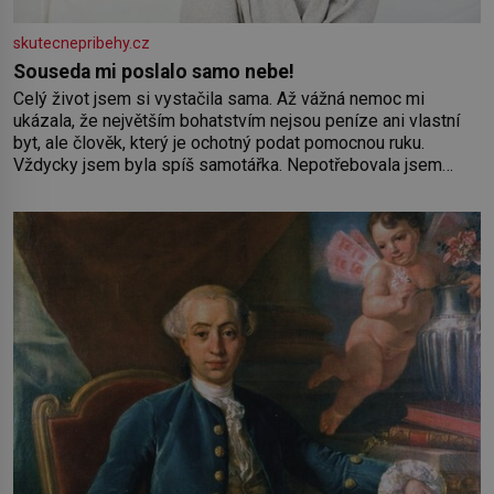
skutecnepribehy.cz
Souseda mi poslalo samo nebe!
Celý život jsem si vystačila sama. Až vážná nemoc mi
ukázala, že největším bohatstvím nejsou peníze ani vlastní
byt, ale člověk, který je ochotný podat pomocnou ruku.
Vždycky jsem byla spíš samotářka. Nepotřebovala jsem
kolem sebe partu kamarádek ani partnera. Stačily mi knihy,
práce a hlavně klid. Hned po studiích jsem odešla z rodného
města,