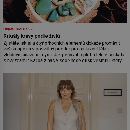
nejsemsama.cz
Rituály krásy podle živlů
Zjistěte, jak síla čtyř přírodních elementů dokáže proměnit
vaši koupelnu v posvátný prostor pro omlazení těla i
zklidnění unavené mysli. Jak pečovat o pleť a tělo v souladu
s hvězdami? Každá z nás v sobě nese otisk vesmíru, který
se projevuje nejen v naší povaze, ale i v potřebách naší
pokožky. Ohnivá znamení Ženy narozené ve znamení Berana,
Lva a Střelce v sobě nesou žár, odvahu a neutuchající elán.
Vaše