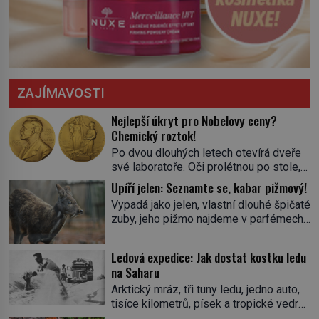
ZAJÍMAVOSTI
Nejlepší úkryt pro Nobelovy ceny?
Chemický roztok!
Po dvou dlouhých letech otevírá dveře
své laboratoře. Oči prolétnou po stole,
aby pak ulpěly na regálu, kde se nachází
Upíří jelen: Seznamte se, kabar pižmový!
všemožné látky. Hledá žluto-oranžovou
Vypadá jako jelen, vlastní dlouhé špičaté
tekutinu, jakmile ji zahlédne, nesmírně
zuby, jeho pižmo najdeme v parfémech
se mu uleví. Teď může svůj plán
celého světa a narazit na něj je velice
dokončit. Pod termínem aqua regia se
těžké. Tato charakteristika sedí na
skrývá směs s názvem lučavka
Ledová expedice: Jak dostat kostku ledu
jediného zástupce zvířecí říše – kabara
královská. Svůj přídomek nemá pro nic
na Saharu
pižmového. V Evropě ho jako první
za nic, […]
Arktický mráz, tři tuny ledu, jedno auto,
popíše švédský botanik Carl Linné
tisíce kilometrů, písek a tropické vedro.
(1707–1778), jenže v Asii o něm ví už
To je ve zkratce zdánlivě nesplnitelná
celá staletí. Zvíře připomíná jelena,