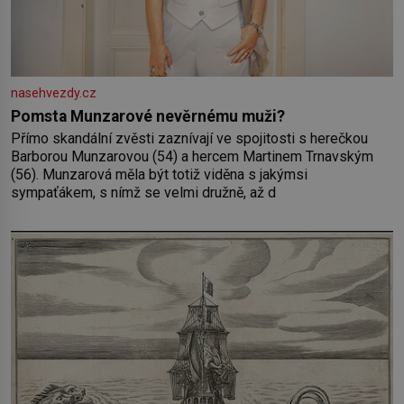
nasehvezdy.cz
Pomsta Munzarové nevěrnému muži?
Přímo skandální zvěsti zaznívají ve spojitosti s herečkou
Barborou Munzarovou (54) a hercem Martinem Trnavským
(56). Munzarová měla být totiž viděna s jakýmsi
sympaťákem, s nímž se velmi družně, až d