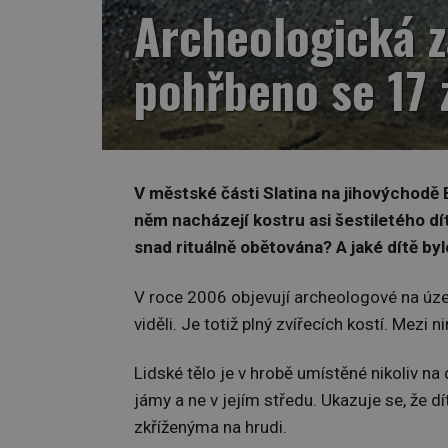
Archeologická z
pohřbeno se 17 
V městské části Slatina na jihovýchodě
něm nacházejí kostru asi šestiletého dít
snad rituálně obětována? A jaké dítě by
V roce 2006 objevují archeologové na úz
viděli. Je totiž plný zvířecích kostí. Mezi 
Lidské tělo je v hrobě umístěné nikoliv na 
jámy a ne v jejím středu. Ukazuje se, že 
zkříženýma na hrudi.