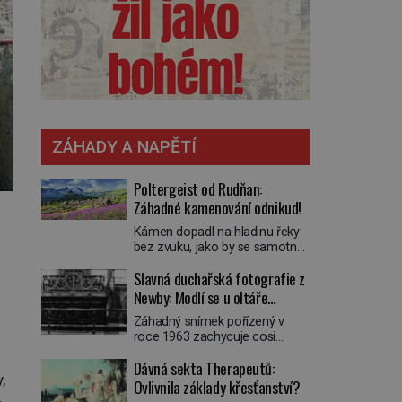
ZÁHADY A NAPĚTÍ
Poltergeist od Rudňan:
Záhadné kamenování odnikud!
Kámen dopadl na hladinu řeky
bez zvuku, jako by se samotná
voda rozhodla mlčet. Mladší z
Slavná duchařská fotografie z
chlapců bolestně strhl ruku, ale
další úder ho zasáhl dříve, než si
Newby: Modlí se u oltáře
vůbec uvědomil pohyb: tiše,
přízračný mnich?
Záhadný snímek pořízený v
nelidsky přesně. „Odkud…?“
roce 1963 zachycuje cosi
zachrčel starší student, ale v
zvláštního. Někteří věří, že
houštině na břehu nebyl nikdo,
Dávná sekta Therapeutů:
poloprůhledná postava stojící u
kdo by po nich mohl cokoliv
,
oltáře je duch mnicha ze 16.
Ovlivnila základy křesťanství?
házet. A když se […]
století s bílým závojem přes