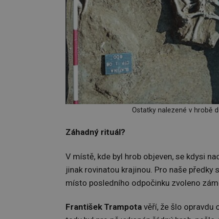
Ostatky nalezené v hrobě do
Záhadný rituál?
V místě, kde byl hrob objeven, se kdysi n
jinak rovinatou krajinou. Pro naše předky
místo posledního odpočinku zvoleno zám
František Trampota
věří, že šlo opravdu 