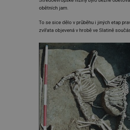
Středoevropské nížiny bylo běžné obětová
obětních jam.
To se sice dělo v průběhu i jiných etap pra
zvířata objevená v hrobě ve Slatině součás