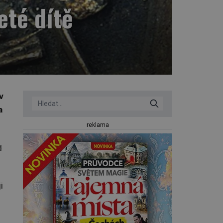
eté dítě
v
a
reklama
d
i