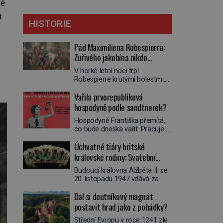
tě
t
HISTORIE
Pád Maximiliena Robespierra:
Zuřivého jakobína nikdo
nelitoval?
V horké letní noci trpí
Robespierre krutými bolestmi.
Zmítá se na lůžku a hlavou mu
Vařila prvorepubliková
víří kolotoč myšlenek. Když se
probere z mdlob, vzpomene si
hospodyně podle sandtnerek?
na jednu z pařížských
Hospodyně Františka přemítá,
jasnovidek, kterou před lety
co bude dneska vařit. Pracuje v
navštívil. Prorokovala mu
rodině pana rady a ten má
tragický osud. Tehdy se jí
Úchvatné tiáry britské
mlsný jazýček. Zalistuje proto
vysmál. „Robespierre to
rychle v jedné ze „sandtnerek“.
královské rodiny: Svatební
dotáhne hodně daleko,“
„Zaplaťpánbůh, že už
prohlásil o něm jiný významný
klenot Alžbětě II. praskl
Budoucí královna Alžběta II. se
nemusíme chodit s lístky,“
francouzský revolucionář,
20. listopadu 1947 vdává za
povzdechne si směrem ke
Honoré de Mirabeau […]
svého vyvoleného Filipa
služce, kterou má v kuchyni k
Dal si doutníkový magnát
Mountbattena. Aby měla na
ruce. Ještě v prvních letech
obřad ve Westminsteru podle
postavit hrad jako z pohádky?
nové republiky fungoval kvůli
tradice „něco vypůjčeného“, její
nedostatku zboží přídělový
Střední Evropu v roce 1241 zle
matka jí věnuje jedinečný šperk
systém. […]