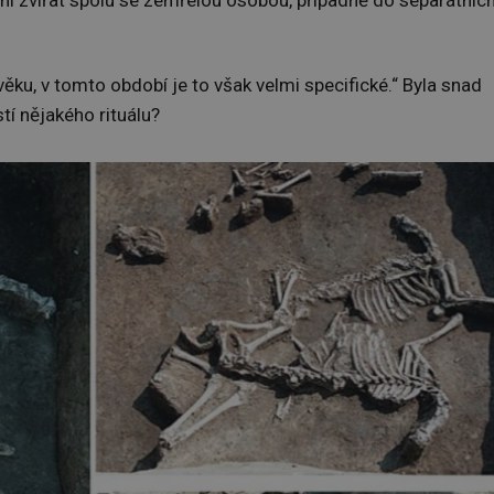
ní zvířat spolu se zemřelou osobou, případně do separátníc
věku, v tomto období je to však velmi specifické.“ Byla snad
tí nějakého rituálu?