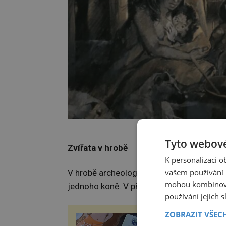
Zemřelo dítě v rámci 
Tyto webové
Zvířata v hrobě
K personalizaci 
vašem používání n
V hrobě archeologové kromě lidské kostry o
mohou kombinovat
jednoho koně. V případě koz se navíc jedn
používání jejich 
ZOBRAZIT VŠEC
ZÁBOŘSKÁ POUŤ 2