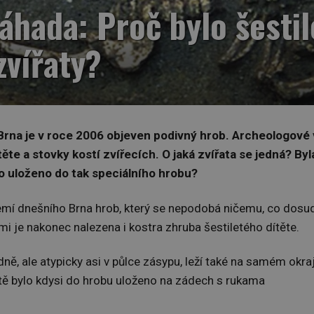
áhada: Proč bylo šestil
zvířaty?
 Brna je v roce 2006 objeven podivný hrob. Archeologové 
ěte a stovky kostí zvířecích. O jaká zvířata se jedná? Byl
lo uloženo do tak speciálního hrobu?
emí dnešního Brna hrob, který se nepodobá ničemu, co dosu
nimi je nakonec nalezena i kostra zhruba šestiletého dítěte.
dně, ale atypicky asi v půlce zásypu, leží také na samém okraj
dítě bylo kdysi do hrobu uloženo na zádech s rukama