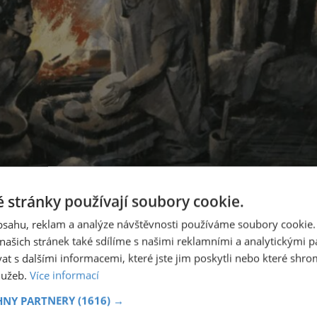
nějakého podivného a dnes neznámého rituálu?
 stránky používají soubory cookie.
obsahu, reklam a analýze návštěvnosti používáme soubory cookie.
ašich stránek také sdílíme s našimi reklamními a analytickými par
bjevují i pozůstatky dvanácti koz, tří ovcí, jedné krávy a
 s dalšími informacemi, které jste jim poskytli nebo které shro
á o nedospělé jedince.
služeb.
Více informací
HNY PARTNERY
(1616) →
025
Gruzínské masové