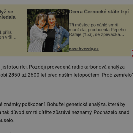
dyž se
Dcera Černocké stále trpí
hledala
Tři měsíce po náhlé smrti
manžela, producenta Pepeho
 příliš
Rafaje (†53), se zpěvačka
n vršily.
Barbora Vaculíková (45), dcera
a vlastní
Petry Černocké (75), poprvé
následky
ozvala veřejnosti. Na sociální
nasehvezdy.cz
ivota.
síti sdílela, že se snaží fung...
s jistotou říci. Později provedená radiokarbonová analýza
období 2850 až 2600 let před naším letopočtem. Proč zemřelo
 známky poškození. Bohužel genetická analýza, která by
 a tak důvod smrti dítěte zůstává neznámý. Pocházelo snad
muselo.