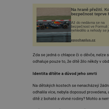
Na hraně přežití. K
bezpečnost teprve 
Až do nedávna se na
bezpečnost ve Formuli 1
nehledělo a nehody se je
Řada pilotů to poznala n
kůži, často s trvalými 
epochaplus.cz
nebo bohužel i ztrátou ž
Dnes nepochopiteln...
Zda se jedná o chlapce či o děvče, nelze 
odhaluje pouze to, že dítě žilo někdy v 
Identita dítěte a důvod jeho smrti
Na dětských kostech se nenacházejí žádné
odhalila více, nebyla doposud provedena,
dítě z bohaté a vlivné rodiny? Mohlo a ne