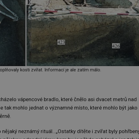
plňovaly kosti zvířat. Informací je ale zatím málo.
acházelo vápencové bradlo, které čnělo asi dvacet metrů nad
 se tak mohlo jednat o významné místo, které mohlo být jako
ěrně.
o nějaký neznámý rituál…„Ostatky dítěte i zvířat byly pohřbeny