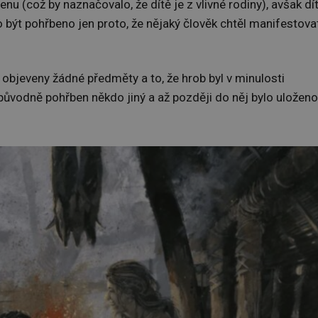
cenu (což by naznačovalo, že dítě je z vlivné rodiny), avšak dí
 být pohřbeno jen proto, že nějaký člověk chtěl manifestova
 objeveny žádné předměty a to, že hrob byl v minulosti
ůvodně pohřben někdo jiný a až později do něj bylo uloženo