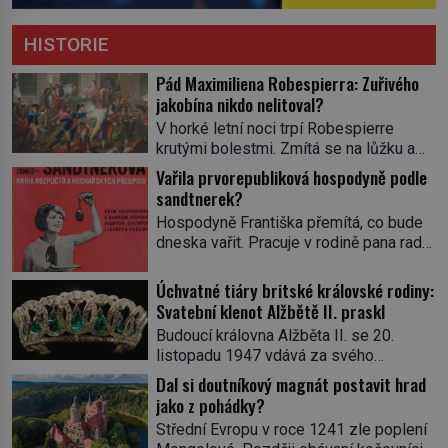
HISTORIE
Pád Maximiliena Robespierra: Zuřivého
jakobína nikdo nelitoval?
V horké letní noci trpí Robespierre
krutými bolestmi. Zmítá se na lůžku a
hlavou mu víří kolotoč myšlenek. Když
Vařila prvorepubliková hospodyně podle
se probere z mdlob, vzpomene si na
sandtnerek?
jednu z pařížských jasnovidek, kterou
Hospodyně Františka přemítá, co bude
před lety navštívil. Prorokovala mu
dneska vařit. Pracuje v rodině pana rady
tragický osud. Tehdy se jí vysmál.
a ten má mlsný jazýček. Zalistuje proto
„Robespierre to dotáhne hodně daleko,“
rychle v jedné ze „sandtnerek“.
Úchvatné tiáry britské královské rodiny:
prohlásil o něm jiný významný
„Zaplaťpánbůh, že už nemusíme chodit
Svatební klenot Alžbětě II. praskl
francouzský revolucionář, Honoré de
s lístky,“ povzdechne si směrem ke
Mirabeau […]
Budoucí královna Alžběta II. se 20.
služce, kterou má v kuchyni k ruce.
listopadu 1947 vdává za svého
Ještě v prvních letech nové republiky
vyvoleného Filipa Mountbattena. Aby
Dal si doutníkový magnát postavit hrad
fungoval kvůli nedostatku zboží
měla na obřad ve Westminsteru podle
jako z pohádky?
přídělový systém. […]
tradice „něco vypůjčeného“, její matka jí
Střední Evropu v roce 1241 zle poplení
věnuje jedinečný šperk ze své