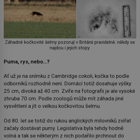
Záhadné kočkovité šelmy pozorují v Británii pravidelně. někdy se
najdou i jejich stopy.
Puma, rys, nebo…?
Ať už je na snímku z Cambridge cokoli, kočka to podle
odborníků rozhodně není. Domácí totiž dosahuje výšky
25 cm, divoká až 40 cm. Zvíře na fotografii je ale vysoké
zhruba 70 cm. Podle zoologů může mít záhada jiné
vysvětlení a jít o velkou kočkovitou šelmu.
Od 80. let se totiž do rukou anglických milovníků zvířat
začaly dostávat pumy. Legislativa byla tehdy hodně
volná a tak se některým z nich podařilo prchnout do