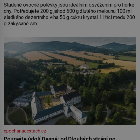
Studené ovocné polévky jsou ideálním osvěžením pro horké
dny. Potřebujete 200 g jahod 600 g žlutého melounu 100 ml
sladkého dezertního vína 50 g cukru krystal 1 lžíci medu 200
g zakysané sm
epochanacestach.cz
Poznejte údolí Desné: od Dlouhých strání po