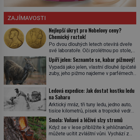
ZAJÍMAVOSTI
Nejlepší úkryt pro Nobelovy ceny?
Chemický roztok!
Po dvou dlouhých letech otevírá dveře
své laboratoře. Oči prolétnou po stole,
aby pak ulpěly na regálu, kde se nachází
Upíří jelen: Seznamte se, kabar pižmový!
všemožné látky. Hledá žluto-oranžovou
Vypadá jako jelen, vlastní dlouhé špičaté
tekutinu, jakmile ji zahlédne, nesmírně
zuby, jeho pižmo najdeme v parfémech
se mu uleví. Teď může svůj plán
celého světa a narazit na něj je velice
dokončit. Pod termínem aqua regia se
těžké. Tato charakteristika sedí na
skrývá směs s názvem lučavka
Ledová expedice: Jak dostat kostku ledu
jediného zástupce zvířecí říše – kabara
královská. Svůj přídomek nemá pro nic
na Saharu
pižmového. V Evropě ho jako první
za nic, […]
Arktický mráz, tři tuny ledu, jedno auto,
popíše švédský botanik Carl Linné
tisíce kilometrů, písek a tropické vedro.
(1707–1778), jenže v Asii o něm ví už
To je ve zkratce zdánlivě nesplnitelná
celá staletí. Zvíře připomíná jelena,
Smola: Voňavé a léčivé slzy stromů
výzva, která se promění v úžasné
v kohoutku dosahuje […]
Když se v lese přiblížíte k jehličnanům,
dobrodružství a důkaz, že nic není
můžete ucítit zvláštní vůni. Vychází z
nemožné. Vše začíná na podzim 1958
lepkavé látky, která vytéká z