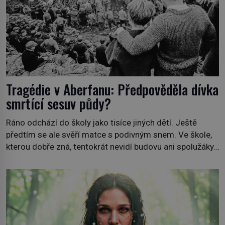
Tragédie v Aberfanu: Předpověděla dívka
smrtící sesuv půdy?
Ráno odchází do školy jako tisíce jiných dětí. Ještě
předtím se ale svěří matce s podivným snem. Ve škole,
kterou dobře zná, tentokrát nevidí budovu ani spolužáky.
Místo nich se před ní tyčí cosi temného. O několik hodin
později je mrtvá. Mohla devítiletá Zahlédla vlastní
osud? Dne 21. října 1966 se velšská vesnice Aberfan […]