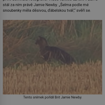
stál za ním právě Jamie Newby. „Šelma podle mé
snoubenky měla děsivou, ďábelskou tvář,“ svěří se.
Tento snímek pořídil Brit Jamie Newby.