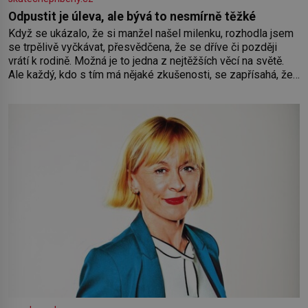
Odpustit je úleva, ale bývá to nesmírně těžké
Když se ukázalo, že si manžel našel milenku, rozhodla jsem
se trpělivě vyčkávat, přesvědčena, že se dříve či později
vrátí k rodině. Možná je to jedna z nejtěžších věcí na světě.
Ale každý, kdo s tím má nějaké zkušenosti, se zapřísahá, že
pokud odpustíte, znatelně se vám uleví. Když se ke mně
doneslo, že si manžel pořídil milenku,