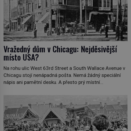
Vražedný dům v Chicagu: Nejděsivější
místo USA?
Na rohu ulic West 63rd Street a South Wallace Avenue v
Chicagu stojí nenápadná pošta. Nemá žádný speciální
nápis ani pamětní desku. A přesto prý místní
zaměstnanci neradi chodí do sklepa. Právě tady totiž
sídlil sériový vrah H. H. Holmes a také nejpropracovanější
past na lidi v dějinách americké kriminalistiky. Herman
Webster Mudgett (1861–1896) přijíždí […]