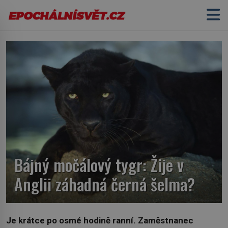
Bájný močálový tygr: Žije v
Anglii záhadná černá šelma?
Je krátce po osmé hodině ranní. Zaměstnanec