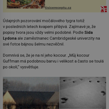
vcelku 3 stroužky česneku hl...
tisicereceptu.cz
Údajných pozorování močálového tygra totiž
v posledních letech kvapem přibývá. Zajímavé je, že
popisy tvora jsou vždy velmi podobné. Podle
Sida
Lydona
ale zaměstnanec Cambridgeské univerzity na
své fotce bájnou šelmu nezvěčnil.
Domnívá se, že je na ní jeho kocour. „Můj kocour
Guffman má podobnou barvu i velikost a často se toulá
po okolí,“ vysvětluje.