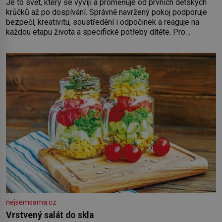
Je to svět, který se vyvíjí a proměňuje od prvních dětských
krůčků až po dospívání. Správně navržený pokoj podporuje
bezpečí, kreativitu, soustředění i odpočinek a reaguje na
každou etapu života a specifické potřeby dítěte. Pro
nejmenší je klíčová jednoduchost, měkkost a bezpečí, proto
by pokoj miminka měl působit především klidně a útulně.
Předškolní věk je
nejsemsama.cz
Vrstvený salát do skla