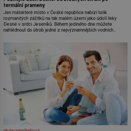
termální prameny
Jen málokteré místo v České republice nabízí tolik
rozmanitých zážitků na tak malém území jako údolí řeky
Desné v srdci Jeseníků. Během jediného dne můžete
nahlédnout do útrob jedné z nejvýznamnějších vodních
elektráren v Evropě, vydat se na horské hřebeny, projet se na
koloběžce a den zakončit poznáváním památek ve Velkých
Losinách nebo v termálním
skutecnepribehy.cz