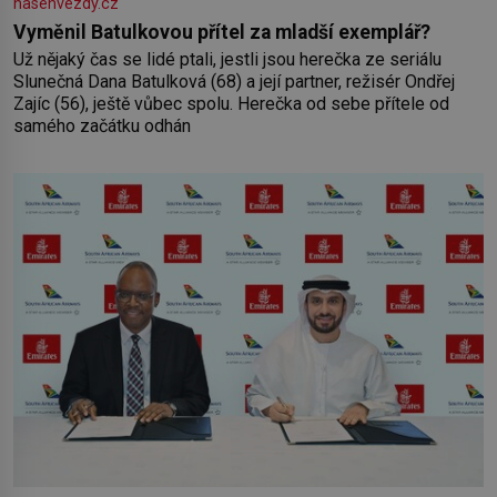
nasehvezdy.cz
Vyměnil Batulkovou přítel za mladší exemplář?
Už nějaký čas se lidé ptali, jestli jsou herečka ze seriálu
Slunečná Dana Batulková (68) a její partner, režisér Ondřej
Zajíc (56), ještě vůbec spolu. Herečka od sebe přítele od
samého začátku odhán