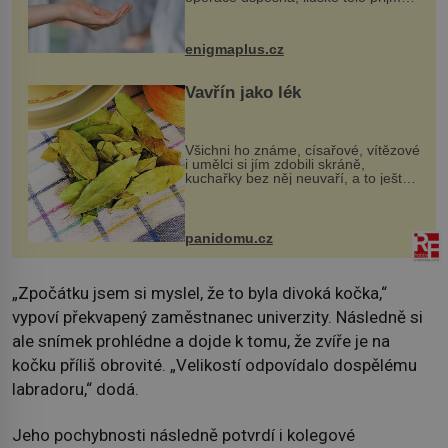
darovaný orgán za své a pacient
může vést plnohodnotný život. Ale co
když při transplantaci nepřijímám...
enigmaplus.cz
Vavřín jako lék
Všichni ho známe, císařové, vítězové
i umělci si jím zdobili skráně,
kuchařky bez něj neuvaří, a to ještě
nevíte, že bobkový list může výrazně
zmírnit některé naše neduhy.
Obsahuje v malém množství ně...
panidomu.cz
„Zpočátku jsem si myslel, že to byla divoká kočka,“
vypoví překvapený zaměstnanec univerzity. Následně si
ale snímek prohlédne a dojde k tomu, že zvíře je na
kočku příliš obrovité. „Velikostí odpovídalo dospělému
labradoru,“ dodá.
Jeho pochybnosti následně potvrdí i kolegové