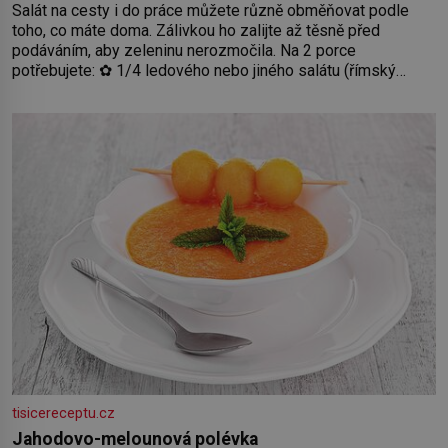
Salát na cesty i do práce můžete různě obměňovat podle
toho, co máte doma. Zálivkou ho zalijte až těsně před
podáváním, aby zeleninu nerozmočila. Na 2 porce
potřebujete: ✿ 1/4 ledového nebo jiného salátu (římský
salát, polníček…) ✿ 1 malá konzerva kukuřice ✿ ½ okurky ✿
2 rajčata Zálivka: ✿ 4 lžíce olivového oleje ✿ 1 lžíci citronové
šťávy ✿ ½ stroužku
tisicereceptu.cz
Jahodovo-melounová polévka