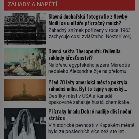
ZÁHADY A NAPĚTÍ
Slavná duchařská fotografie z Newby:
Modlí se u oltáře přízračný mnich?
Záhadný snímek pořízený v roce 1963
zachycuje cosi zvláštního. Někteří věří,
že poloprůhledná postava stojící u
oltáře je duch mnicha ze 16. století s
Dávná sekta Therapeutů: Ovlivnila
bílým závojem přes obličej, který
základy křesťanství?
pravděpodobně zakrývá lepru nebo jiné
Na břehu egyptského jezera Mareotis
znetvoření. Jiní jsou skeptičtí a považují
nedaleko Alexandrie žije na přelomu
vše za podvod. Jak vlastně vznikla
letopočtu uzavřená komunita mužů a
jedna z nejslavnějších duchařských
Před 70 lety americká města pokryla
žen. Každý obývá vlastní celu, kde se
fotek? Moderní vyšetřovatelé
záhadná mlha. Byl to tajný vojenský
věnuje modlitbě, meditaci a studiu textů,
paranormálních […]
experiment!
a někdy dlouhé dny nic nepozře. Pro
Desítky měst v USA a Kanadě
skupinu se ujme název Therapeuté, a
opakovaně zahaluje hustá, chemikáliemi
přestože zřejmě hluboce ovlivní
páchnoucí mlha…Na kůži tomu, kde se
Přízraky hradu Dobré naděje děsí noční
křesťanství, vůbec nic o nich nevíme…
do ní vydá, ulpívá zvláštní substance
strážce
Jediným svědkem existence […]
neznámého původu, stejná látka
V historické pevnosti v Kapském městě
pokrývá také silnice, auta či střechy
bylo za posledních více než sto let
domů a lidé hlásí různé zdravotní potíže
pozorováno hned několik záhadných