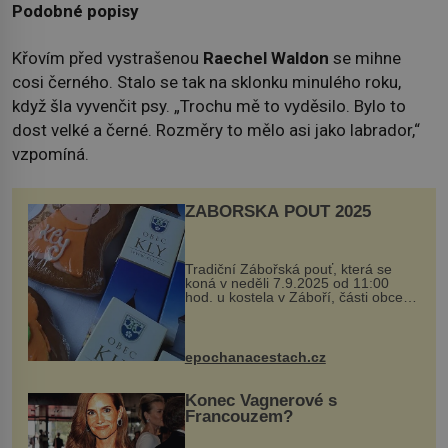
Podobné popisy
Křovím před vystrašenou
Raechel Waldon
se mihne
cosi černého. Stalo se tak na sklonku minulého roku,
když šla vyvenčit psy. „Trochu mě to vyděsilo. Bylo to
dost velké a černé. Rozměry to mělo asi jako labrador,“
vzpomíná.
ZÁBOŘSKÁ POUŤ 2025
Tradiční Zábořská pouť, která se
koná v neděli 7.9.2025 od 11:00
hod. u kostela v Záboří, části obce
Kly u Mělníka. V programu naleznete
komentovanou prohlídku kostela,
dobovou hudbu, řemesla, atrakce...
epochanacestach.cz
Konec Vagnerové s
Francouzem?