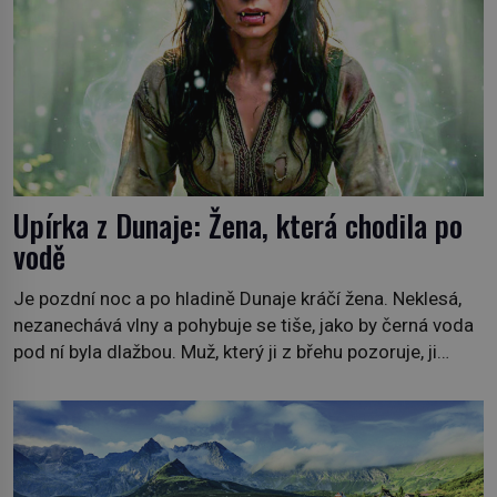
Upírka z Dunaje: Žena, která chodila po
vodě
Je pozdní noc a po hladině Dunaje kráčí žena. Neklesá,
nezanechává vlny a pohybuje se tiše, jako by černá voda
pod ní byla dlažbou. Muž, který ji z břehu pozoruje, ji
údajně poznává, jenže Ruža Vlajna má být v tu chvíli
mrtvá celé století. Vesnice Kisiljevo v severovýchodním
Srbsku má s upíry nevyřízené účty. […]