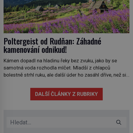
Poltergeist od Rudňan: Záhadné
kamenování odnikud!
Kámen dopadl na hladinu řeky bez zvuku, jako by se
samotná voda rozhodla mlčet. Mladší z chlapců
bolestně strhl ruku, ale další úder ho zasáhl dříve, než si
vůbec uvědomil pohyb: tiše, nelidsky přesně. „Odkud…?“
zachrčel starší student, ale v houštině na břehu nebyl
DALŠÍ ČLÁNKY Z RUBRIKY
nikdo, kdo by po nich mohl cokoliv házet. A když se […]