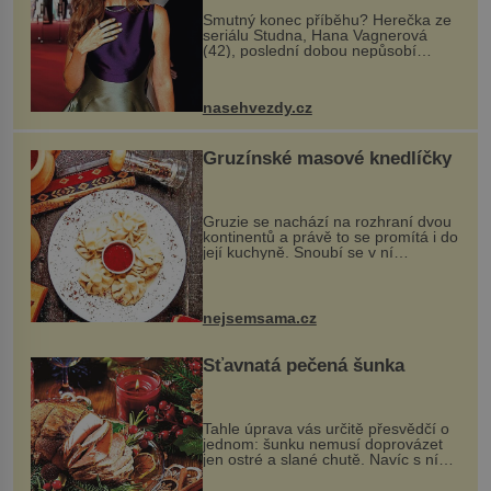
Smutný konec příběhu? Herečka ze
seriálu Studna, Hana Vagnerová
(42), poslední dobou nepůsobí
nejšťastněji. Ačkoli časy její anorexie
jsou už dávno pryč a opět se pyšnila
ženskými křivkami, najednou s...
nasehvezdy.cz
Gruzínské masové knedlíčky
Gruzie se nachází na rozhraní dvou
kontinentů a právě to se promítá i do
její kuchyně. Snoubí se v ní
evropské a asijské chutě a díky tomu
vznikají rozmanité a chuťově bohaté
pokrmy, které rozhodně st...
nejsemsama.cz
Šťavnatá pečená šunka
Tahle úprava vás určitě přesvědčí o
jednom: šunku nemusí doprovázet
jen ostré a slané chutě. Navíc s ní
nakrmíte poměrně hodně hladových
krků. Ingredience sádlo 3 kg šunky