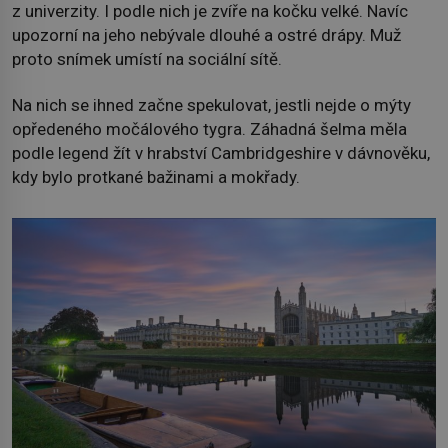
z univerzity. I podle nich je zvíře na kočku velké. Navíc
upozorní na jeho nebývale dlouhé a ostré drápy. Muž
proto snímek umístí na sociální sítě.
Na nich se ihned začne spekulovat, jestli nejde o mýty
opředeného močálového tygra. Záhadná šelma měla
podle legend žít v hrabství Cambridgeshire v dávnověku,
kdy bylo protkané bažinami a mokřady.