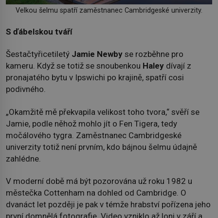
Velkou šelmu spatří zaměstnanec Cambridgeské univerzity.
S ďábelskou tváří
Šestačtyřicetiletý
Jamie Newby
se rozběhne pro
kameru. Když se totiž se snoubenkou
Haley
dívají z
pronajatého bytu v Ipswichi po krajině, spatří cosi
podivného.
„Okamžitě mě překvapila velikost toho tvora,“ svěří se
Jamie, podle něhož mohlo jít o Fen Tigera, tedy
močálového tygra. Zaměstnanec Cambridgeské
univerzity totiž není prvním, kdo bájnou šelmu údajně
zahlédne.
V moderní době má být pozorována už roku 1982 u
městečka Cottenham na dohled od Cambridge. O
dvanáct let později je pak v témže hrabství pořízena jeho
první domnělá fotografie. Video vzniklo až loni v září a