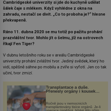
Cambridgeské univerzity si jde do kuchyně udělat
šálek čaje s mlékem. Když vyhlédne z okna na
zahradu, nestačí se divit. „Co to proboha je?“ hlesne
překvapeně.
Ráno 11. dubna 2020 se mu totiž po pažitu prohání
prazvláštní tvor. Mohlo jít o šelmu, jíž na ostrovech
říkají Fen Tiger?
V dubnu letošního roku se v areálu Cambridgeské
univerzity prohání zvláštní tvor. Jediný svědek, který ho
vidí, spěšně sáhne po mobilu a zvíře si vyfotí. Jen co tak
učiní, tvor zmizí.
Transplantace a duše.
Přenesly orgány i kousek
osobnosti dárce?
Ročně jsou v nemocnicích
transplantovány tisíce orgánů. Je-li
operace úspěšná, lidské tělo přijme