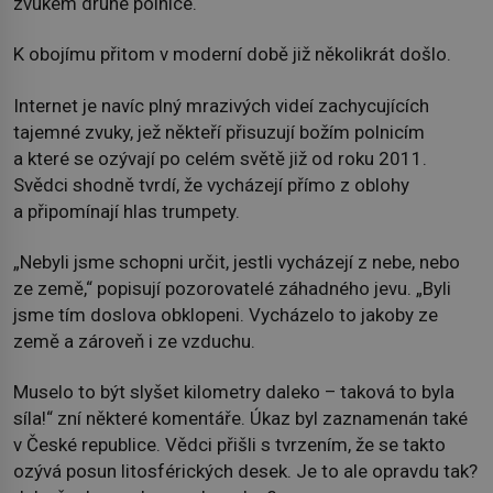
zvukem druhé polnice.
K obojímu přitom v moderní době již několikrát došlo.
Internet je navíc plný mrazivých videí zachycujících
tajemné zvuky, jež někteří přisuzují božím polnicím
a které se ozývají po celém světě již od roku 2011.
Svědci shodně tvrdí, že vycházejí přímo z oblohy
a připomínají hlas trumpety.
„Nebyli jsme schopni určit, jestli vycházejí z nebe, nebo
ze země,“ popisují pozorovatelé záhadného jevu. „Byli
jsme tím doslova obklopeni. Vycházelo to jakoby ze
země a zároveň i ze vzduchu.
Muselo to být slyšet kilometry daleko – taková to byla
síla!“ zní některé komentáře. Úkaz byl zaznamenán také
v České republice. Vědci přišli s tvrzením, že se takto
ozývá posun litosférických desek. Je to ale opravdu tak?