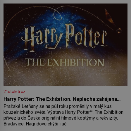
paměť rozhodla stávkovat. Cvičte
21stoleti.cz
Harry Potter: The Exhibition. Neplecha zahájena…
Pražské Letňany se na půl roku proměnily v malý kus
kouzelnického světa. Výstava Harry Potter™: The Exhibition
přivezla do Česka originální filmové kostýmy a rekvizity,
Bradavice, Hagridovu chýši i uč