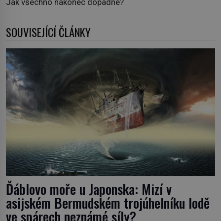
Jak všechno nakonec dopadne?
SOUVISEJÍCÍ ČLÁNKY
Ďáblovo moře u Japonska: Mizí v
asijském Bermudském trojúhelníku lodě
ve spárech neznámé síly?