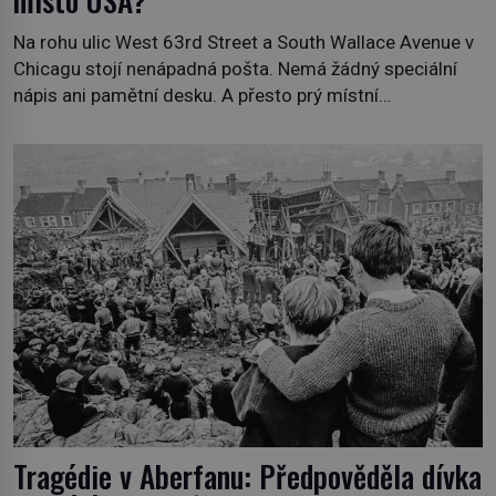
místo USA?
Na rohu ulic West 63rd Street a South Wallace Avenue v
Chicagu stojí nenápadná pošta. Nemá žádný speciální
nápis ani pamětní desku. A přesto prý místní
zaměstnanci neradi chodí do sklepa. Právě tady totiž
sídlil sériový vrah H. H. Holmes a také nejpropracovanější
past na lidi v dějinách americké kriminalistiky. Herman
Webster Mudgett (1861–1896) přijíždí […]
Tragédie v Aberfanu: Předpověděla dívka