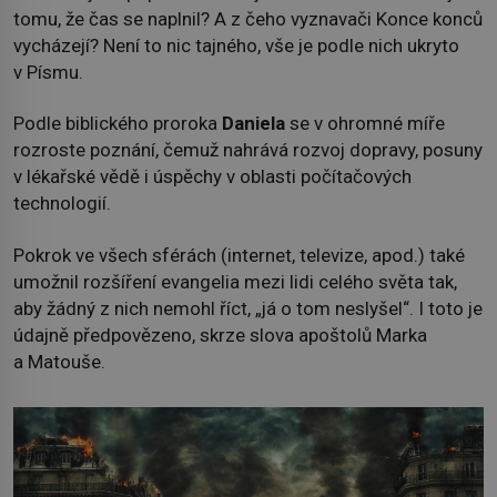
tomu, že čas se naplnil? A z čeho vyznavači Konce konců
vycházejí? Není to nic tajného, vše je podle nich ukryto
v Písmu.
Podle biblického proroka
Daniela
se v ohromné míře
rozroste poznání, čemuž nahrává rozvoj dopravy, posuny
v lékařské vědě i úspěchy v oblasti počítačových
technologií.
Pokrok ve všech sférách (internet, televize, apod.) také
umožnil rozšíření evangelia mezi lidi celého světa tak,
aby žádný z nich nemohl říct, „já o tom neslyšel“. I toto je
údajně předpovězeno, skrze slova apoštolů Marka
a Matouše.