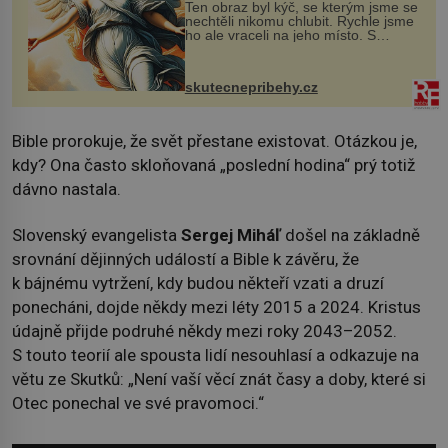
Ten obraz byl kýč, se kterým jsme se
nechtěli nikomu chlubit. Rychle jsme
ho ale vraceli na jeho místo. S
manželem Vaškem jsme si pořídili
chaloupku, takový domek na severu
Čech, kde jsme si naplánova...
skutecnepribehy.cz
Bible prorokuje, že svět přestane existovat. Otázkou je,
kdy? Ona často skloňovaná „poslední hodina“ prý totiž
dávno nastala.
Slovenský evangelista
Sergej Miháľ
došel na základně
srovnání dějinných událostí a Bible k závěru, že
k bájnému vytržení, kdy budou někteří vzati a druzí
ponecháni, dojde někdy mezi léty 2015 a 2024. Kristus
údajně přijde podruhé někdy mezi roky 2043–2052.
S touto teorií ale spousta lidí nesouhlasí a odkazuje na
větu ze Skutků: „Není vaší věcí znát časy a doby, které si
Otec ponechal ve své pravomoci.“