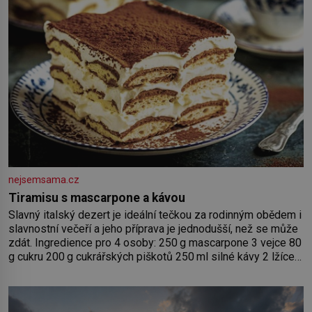
nejsemsama.cz
Tiramisu s mascarpone a kávou
Slavný italský dezert je ideální tečkou za rodinným obědem i
slavnostní večeří a jeho příprava je jednodušší, než se může
zdát. Ingredience pro 4 osoby: 250 g mascarpone 3 vejce 80
g cukru 200 g cukrářských piškotů 250 ml silné kávy 2 lžíce
amaretta kakao na posypání Postup: Oddělte žloutky od
bílků. Žloutky vyšlehejte s cukrem do světlé pěny a postupně
do nich vmíchejte mascarpone, aby vznikl hladký