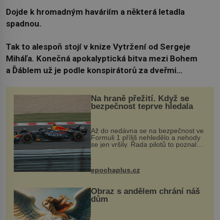
Dojde k hromadným haváriím a některá letadla
spadnou.
Tak to alespoň stojí v knize Vytržení od Sergeje
Miháľa. Konečná apokalyptická bitva mezi Bohem
a Ďáblem už je podle konspirátorů za dveřmi…
Na hraně přežití. Když se
bezpečnost teprve hledala
Až do nedávna se na bezpečnost ve
Formuli 1 příliš nehledělo a nehody
se jen vršily. Řada pilotů to poznala
na vlastní kůži, často s trvalými
následky nebo bohužel i ztrátou
života. Dnes nepochopiteln...
epochaplus.cz
Obraz s andělem chrání náš
dům