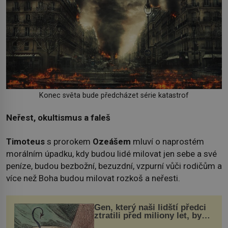
Konec světa bude předcházet série katastrof
Neřest, okultismus a faleš
Timoteus
s prorokem
Ozeášem
mluví o naprostém
morálním úpadku, kdy budou lidé milovat jen sebe a své
peníze, budou bezbožní, bezuzdní, vzpurní vůči rodičům a
více než Boha budou milovat rozkoš a neřesti.
Gen, který naši lidští předci
ztratili před miliony let, by
mohl pomoci s léčbou