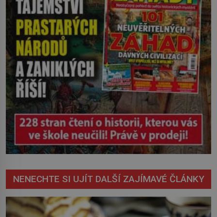
vychází najevo. Víme ale […]
NENECHTE SI UJÍT DALŠÍ ZAJÍMAVÉ ČLÁNKY