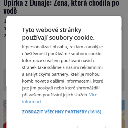
Upírka z Dunaje: Žena, která chodila po
vodě
Je pozdní noc a po hladině Dunaje kráčí žena. Neklesá,
nezanechává vlny a pohybuje se tiše, jako by černá voda
Tyto webové stránky
pod ní byla dlažbou. Muž, který ji z břehu pozoruje, ji
používají soubory cookie.
údajně poznává, jenže Ruža Vlajna má být v tu chvíli
K personalizaci obsahu, reklam a analýze
mrtvá celé století. Vesnice Kisiljevo v severovýchodním
návštěvnosti používáme soubory cookie.
DALŠÍ ČLÁNKY Z RUBRIKY
Srbsku má s upíry nevyřízené účty. […]
Informace o vašem používání našich
stránek také sdílíme s našimi reklamními
a analytickými partnery, kteří je mohou
kombinovat s dalšími informacemi, které
jste jim poskytli nebo které shromáždili
při vašem používání jejich služeb.
Více
reklama
informací
ZOBRAZIT VŠECHNY PARTNERY
(1616)
→