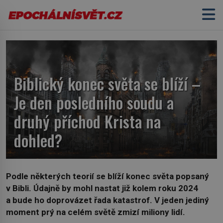
Biblický konec světa se blíží –
Je den posledního soudu a
druhý příchod Krista na
dohled?
Podle některých teorií se blíží konec světa popsaný
v Bibli. Údajně by mohl nastat již kolem roku 2024
a bude ho doprovázet řada katastrof. V jeden jediný
moment prý na celém světě zmizí miliony lidí.