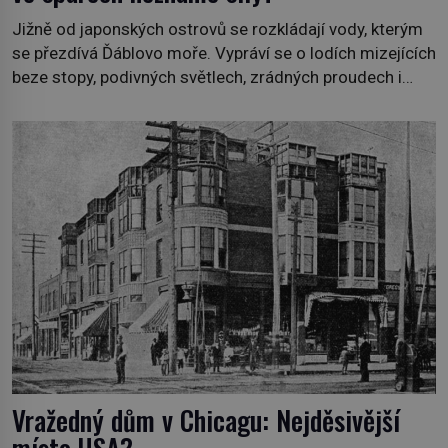
Jižně od japonských ostrovů se rozkládají vody, kterým
se přezdívá Ďáblovo moře. Vypráví se o lodích mizejících
beze stopy, podivných světlech, zrádných proudech i
mořských dracích, kteří měli tyto končiny střežit už v
dávných legendách. Je tichomořský Dračí trojúhelník
skutečně prokletým místem, nebo se zde jen
nebezpečná příroda proměnila v jednu z
nejpůsobivějších námořních záhad? […]
Vražedný dům v Chicagu: Nejděsivější