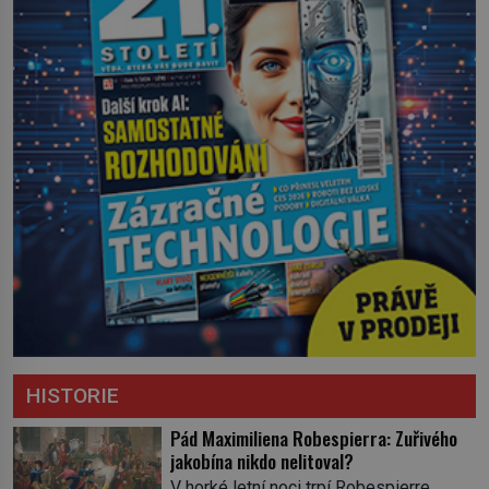
HISTORIE
Pád Maximiliena Robespierra: Zuřivého
jakobína nikdo nelitoval?
V horké letní noci trpí Robespierre