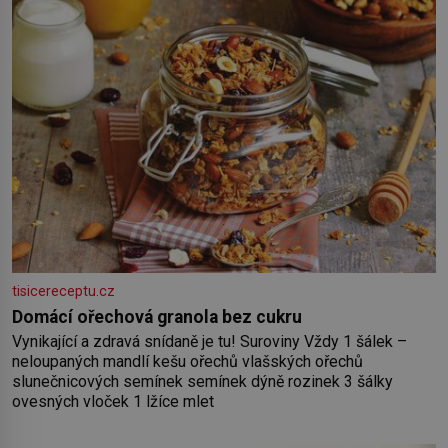
tisicereceptu.cz
Domácí ořechová granola bez cukru
Vynikající a zdravá snídaně je tu! Suroviny Vždy 1 šálek –
neloupaných mandlí kešu ořechů vlašských ořechů
slunečnicových semínek semínek dýně rozinek 3 šálky
ovesných vloček 1 lžíce mlet