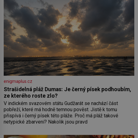
enigmaplus.cz
Strašidelná pláž Dumas: Je černý písek podhoubím,
ze kterého roste zlo?
V indickém svazovém státu Gudžarát se nachází část
pobřeží, které má hodně temnou pověst. Jistě k tomu
přispívá i černý písek této pláže. Proč má pláž takové
netypické zbarvení? Nakolik jsou pravd