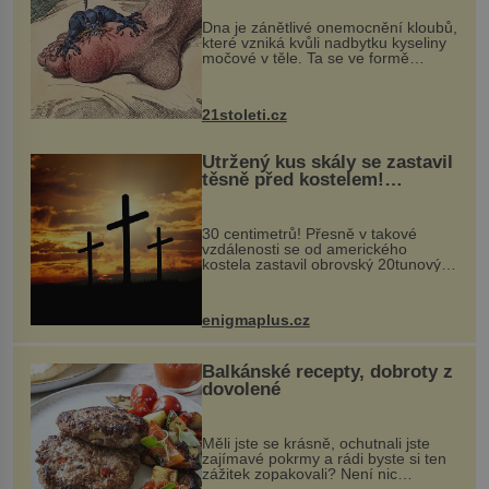
„nemoci králů“
Dna je zánětlivé onemocnění kloubů,
které vzniká kvůli nadbytku kyseliny
močové v těle. Ta se ve formě
krystalků ukládá v blízkosti kloubů,
nejčastěji přitom postihuje palce na
nohou, a způsobuje bole...
21stoleti.cz
Utržený kus skály se zastavil
těsně před kostelem!
Ochránila ho boží síla?
30 centimetrů! Přesně v takové
vzdálenosti se od amerického
kostela zastavil obrovský 20tunový
balvan, který se v květnu 2014
nečekaně odtrhl od nedaleké skály
při její demolici. Podle místních stojí
enigmaplus.cz
...
Balkánské recepty, dobroty z
dovolené
Měli jste se krásně, ochutnali jste
zajímavé pokrmy a rádi byste si ten
zážitek zopakovali? Není nic
snazšího. Pljeskavica (10 porcí)