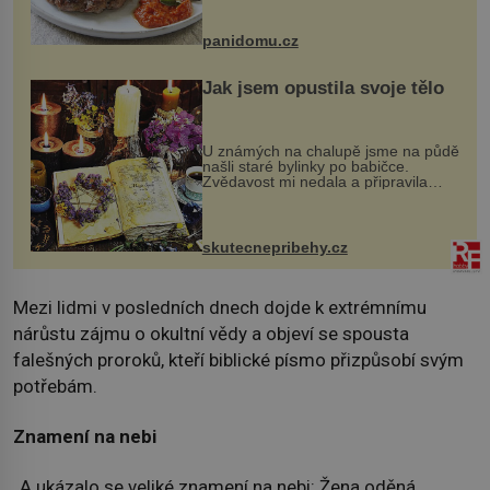
Možná jste ji ochutnali na dovolené v
bývalé Jugoslávii, lze ji vi...
panidomu.cz
Jak jsem opustila svoje tělo
U známých na chalupě jsme na půdě
našli staré bylinky po babičce.
Zvědavost mi nedala a připravila
jsem si z nich lektvar… Zimní pobyt
na chalupě se pro mě vlastní vinou
změnil v děsivý zážitek, na kt...
skutecnepribehy.cz
Mezi lidmi v posledních dnech dojde k extrémnímu
nárůstu zájmu o okultní vědy a objeví se spousta
falešných proroků, kteří biblické písmo přizpůsobí svým
potřebám.
Znamení na nebi
„A ukázalo se veliké znamení na nebi: Žena oděná