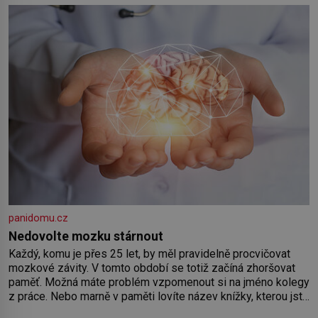
by pokoj miminka měl působit především klidně a útulně.
Předškolní věk je
panidomu.cz
Nedovolte mozku stárnout
Každý, komu je přes 25 let, by měl pravidelně procvičovat
mozkové závity. V tomto období se totiž začíná zhoršovat
paměť. Možná máte problém vzpomenout si na jméno kolegy
z práce. Nebo marně v paměti lovíte název knížky, kterou jste
nedávno přečetli. Je to opravdu tak, s věkem jako kdyby se