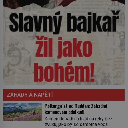
ZÁHADY A NAPĚTÍ
Poltergeist od Rudňan: Záhadné
kamenování odnikud!
Kámen dopadl na hladinu řeky bez
zvuku, jako by se samotná voda