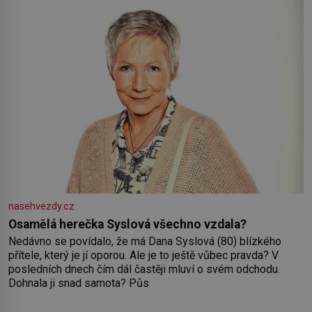
nasehvezdy.cz
Osamělá herečka Syslová všechno vzdala?
Nedávno se povídalo, že má Dana Syslová (80) blízkého
přítele, který je jí oporou. Ale je to ještě vůbec pravda? V
posledních dnech čím dál častěji mluví o svém odchodu.
Dohnala ji snad samota? Půs