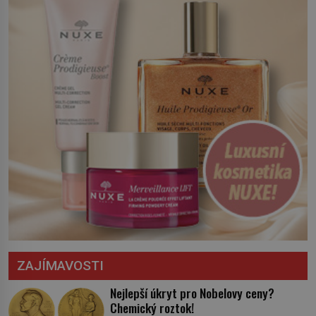
království. Zajistit hodlá především
severní hranici. Na […]
ZAJÍMAVOSTI
Nejlepší úkryt pro Nobelovy ceny?
Chemický roztok!