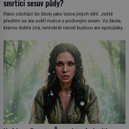
smrtící sesuv půdy?
Ráno odchází do školy jako tisíce jiných dětí. Ještě
předtím se ale svěří matce s podivným snem. Ve škole,
kterou dobře zná, tentokrát nevidí budovu ani spolužáky.
Místo nich se před ní tyčí cosi temného. O několik hodin
později je mrtvá. Mohla devítiletá Zahlédla vlastní
osud? Dne 21. října 1966 se velšská vesnice Aberfan […]