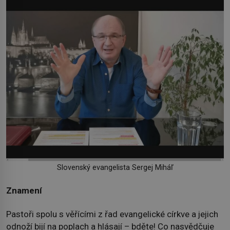
Slovenský evangelista Sergej Miháľ
Znamení
Pastoři spolu s věřícími z řad evangelické církve a jejich
odnoží bijí na poplach a hlásají – bděte! Co nasvědčuje