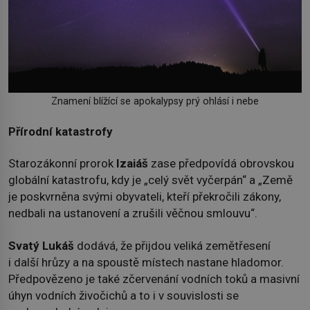
Znamení blížící se apokalypsy prý ohlásí i nebe
Přírodní katastrofy
Starozákonní prorok
Izaiáš
zase předpovídá obrovskou
globální katastrofu, kdy je „celý svět vyčerpán“ a „Země
je poskvrněna svými obyvateli, kteří překročili zákony,
nedbali na ustanovení a zrušili věčnou smlouvu“.
Svatý
Lukáš
dodává, že přijdou veliká zemětřesení
i další hrůzy a na spoustě místech nastane hladomor.
Předpovězeno je také zčervenání vodních toků a masivní
úhyn vodních živočichů a to i v souvislosti se