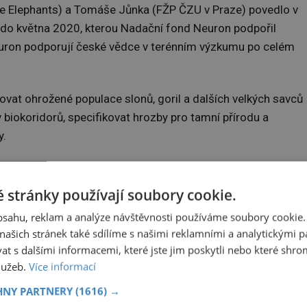
ve Elephants) a Tomáše Jůnka (FŽP ČZU v Praze) povedlo v
 do května 2020, kterou Nadační fond Neuron podpořil
euron podporují české vědce v terénním výzkumu po celém
vat ohrožené populace slonů, goril a dalších velkých savců
v biokoridorů, specifikovat hrozby pro tamní přírodu a
y.
fektivnější ochraně přírody v Kongu,“ říká
Monika Vondráko
 stránky používají soubory cookie.
obsahu, reklam a analýze návštěvnosti používáme soubory cookie.
ašich stránek také sdílíme s našimi reklamními a analytickými par
 s dalšími informacemi, které jste jim poskytli nebo které shro
služeb.
Více informací
HNY PARTNERY
(1616) →