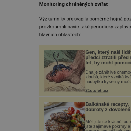
Monitoring chráněných zvířat
Výzkumníky překvapila poměrně hojná pozo
prozkoumali navíc také periodicky zaplav
hlavních oblastech:
Gen, který naši lidš
předci ztratili před
let, by mohl pomoc
léčbou „nemoci krá
Dna je zánětlivé onemo
kloubů, které vzniká kvů
nadbytku kyseliny moč
těle. Ta se ve formě kry
21stoleti.cz
ukládá v blízkosti kloub
nejčastěji přitom postih
na nohou, a způsobuje b
Balkánské recepty,
dobroty z dovolené
Měli jste se krásně, och
jste zajímavé pokrmy a 
byste si ten zážitek zo