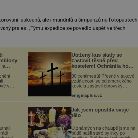
rování luskounů, ale i mandrilů a šimpanzů na fotopastech
ovaný prales. „Týmu expedice se povedlo uspět ve třech
tí
Utržený kus skály se
 miliony
zastavil těsně před
i s
kostelem! Ochránila ho
lů“
boží síla?
cnění
30 centimetrů! Přesně v takové
li
vzdálenosti se od amerického
ové v
kostela zastavil obrovský
stalků
20tunový balvan, který se v
enigmaplus.cz
ů,
květnu 2014 nečekaně odtrhl od
uje palce
nedaleké skály při její demolici.
ole...
Podle místních stojí ...
Jak jsem opustila svoje
tělo
utnali
U známých na chalupě jsme na
rádi
půdě našli staré bylinky po
pakovali?
babičce. Zvědavost mi nedala a