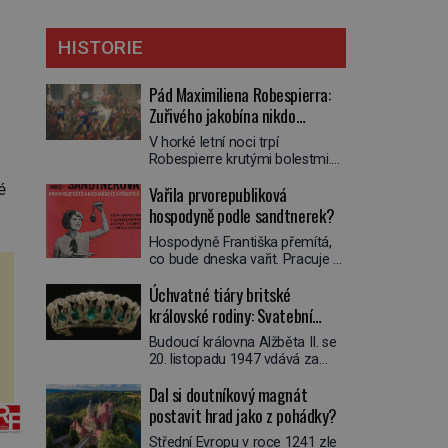
HISTORIE
Pád Maximiliena Robespierra:
Zuřivého jakobína nikdo
nelitoval?
V horké letní noci trpí
Robespierre krutými bolestmi.
Zmítá se na lůžku a hlavou mu
é
Vařila prvorepubliková
víří kolotoč myšlenek. Když se
probere z mdlob, vzpomene si
hospodyně podle sandtnerek?
na jednu z pařížských
Hospodyně Františka přemítá,
jasnovidek, kterou před lety
co bude dneska vařit. Pracuje v
navštívil. Prorokovala mu
rodině pana rady a ten má
tragický osud. Tehdy se jí
Úchvatné tiáry britské
mlsný jazýček. Zalistuje proto
vysmál. „Robespierre to
rychle v jedné ze „sandtnerek“.
královské rodiny: Svatební
dotáhne hodně daleko,“
„Zaplaťpánbůh, že už
prohlásil o něm jiný významný
klenot Alžbětě II. praskl
Budoucí královna Alžběta II. se
nemusíme chodit s lístky,“
francouzský revolucionář,
20. listopadu 1947 vdává za
povzdechne si směrem ke
Honoré de Mirabeau […]
svého vyvoleného Filipa
služce, kterou má v kuchyni k
Dal si doutníkový magnát
Mountbattena. Aby měla na
ruce. Ještě v prvních letech
obřad ve Westminsteru podle
postavit hrad jako z pohádky?
nové republiky fungoval kvůli
tradice „něco vypůjčeného“, její
nedostatku zboží přídělový
Střední Evropu v roce 1241 zle
matka jí věnuje jedinečný šperk
systém. […]