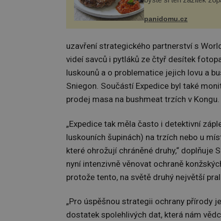
Není nic snazšího. Plje
(10 porcí) Možná jste ji 
panidomu.cz
na dovolené v bývalé Ju
lze ji vi...
uzavření strategického partnerství s Worl
videí savců i pytláků ze čtyř desítek foto
luskounů a o problematice jejich lovu a 
Sniegon. Součástí Expedice byl také monito
prodej masa na bushmeat trzích v Kongu.
„Expedice tak měla často i detektivní zápl
luskouních šupinách) na trzích nebo u míst
které ohrožují chráněné druhy,“ doplňuje
nyní intenzivně věnovat ochraně konžských
protože tento, na světě druhý největší pral
„Pro úspěšnou strategii ochrany přírody je
dostatek spolehlivých dat, která nám věd