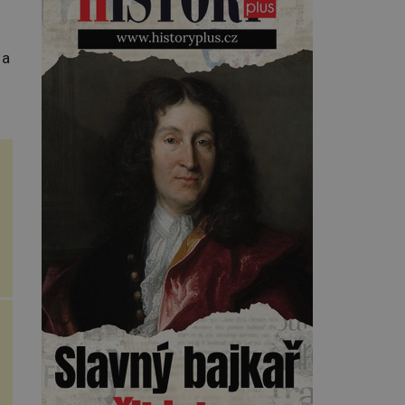
toho, napoví mu potetované
paže. Námořnická kérka je totiž
něco jako uniforma. Tetování
jako takové má velmi hlubokou
 a
minulost. Tetovaný je už
pračlověk Ötzi, který zemřel […]