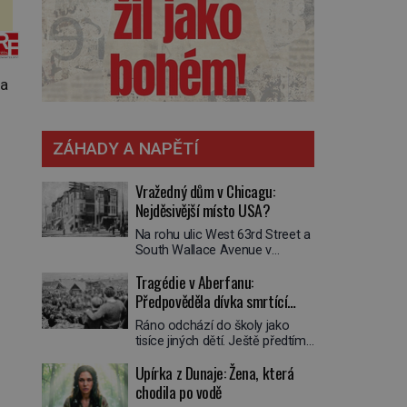
 a
ZÁHADY A NAPĚTÍ
Vražedný dům v Chicagu:
Nejděsivější místo USA?
Na rohu ulic West 63rd Street a
South Wallace Avenue v
Chicagu stojí nenápadná pošta.
Tragédie v Aberfanu:
Nemá žádný speciální nápis ani
pamětní desku. A přesto prý
Předpověděla dívka smrtící
místní zaměstnanci neradi
sesuv půdy?
Ráno odchází do školy jako
chodí do sklepa. Právě tady
tisíce jiných dětí. Ještě předtím
totiž sídlil sériový vrah H. H.
se ale svěří matce s podivným
Holmes a také
Upírka z Dunaje: Žena, která
snem. Ve škole, kterou dobře
nejpropracovanější past na lidi
zná, tentokrát nevidí budovu ani
chodila po vodě
v dějinách americké
spolužáky. Místo nich se před ní
kriminalistiky. Herman Webster