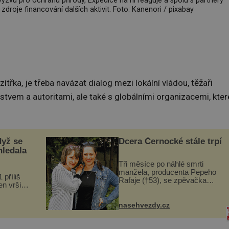
ýzvu pro ochranu přírody, Expedice na ni reaguje a spolu s partnery
zdroje financování dalších aktivit. Foto: Kanenori / pixabay
zítřka, je třeba navázat dialog mezi lokální vládou, těžaři
tvem a autoritami, ale také s globálními organizacemi, kter
dyž se
Dcera Černocké stále trpí
hledala
Tři měsíce po náhlé smrti
manžela, producenta Pepeho
 příliš
Rafaje (†53), se zpěvačka
n vršily.
Barbora Vaculíková (45), dcera
a vlastní
Petry Černocké (75), poprvé
následky
ozvala veřejnosti. Na sociální
nasehvezdy.cz
ivota.
síti sdílela, že se snaží fung...