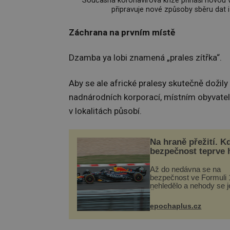
Současná koronavirová krize přináší novou v
připravuje nové způsoby sběru dat i 
Záchrana na prvním místě
Dzamba ya lobi znamená „prales zítřka“.
Aby se ale africké pralesy skutečně dožily 
nadnárodních korporací, místním obyvatels
v lokalitách působí.
Na hraně přežití. K
bezpečnost teprve 
Až do nedávna se na
bezpečnost ve Formuli 1
nehledělo a nehody se je
Řada pilotů to poznala n
kůži, často s trvalými 
epochaplus.cz
nebo bohužel i ztrátou ž
Dnes nepochopiteln...