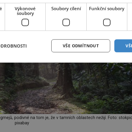
é
Výkonové
Soubory cílení
Funkční soubory
soubory
ODROBNOSTI
VŠE ODMÍTNOUT
VŠ
mejů, podivné na tom je, že v tamních oblastech nežijí. Foto: stokpic
pixabay