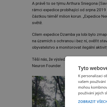
A právě to se týmu Arthura Sniegona (Sa
rámci expedice probíhající od srpna 2019
částkou téměř milion korun. „Expedice N
světě.
Cílem expedice Dzamba ya lobi bylo zmapo
na územích s ochranou i bez ní, ověřit sta
obyvatelstvo a monitorovat ilegální aktivit
Těší nás, že výsledky expedice přispějí k e
Neuron Founder.
Tyto webové
K personalizaci 
vašem používání n
mohou kombinovat
používání jejich 
ZOBRAZIT VŠEC