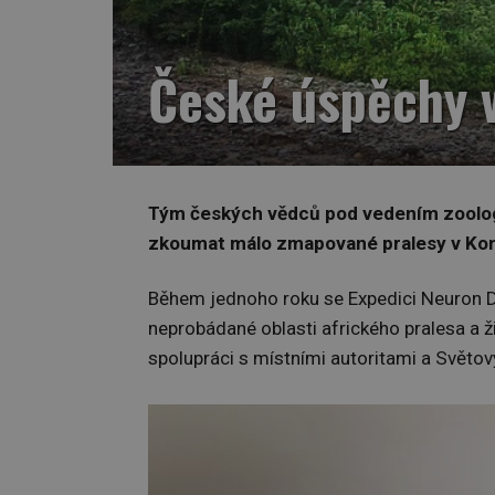
České úspěchy v
Tým českých vědců pod vedením zoolog
zkoumat málo zmapované pralesy v Kong
Během jednoho roku se Expedici Neuron 
neprobádané oblasti afrického pralesa a ži
spolupráci s místními autoritami a Světo