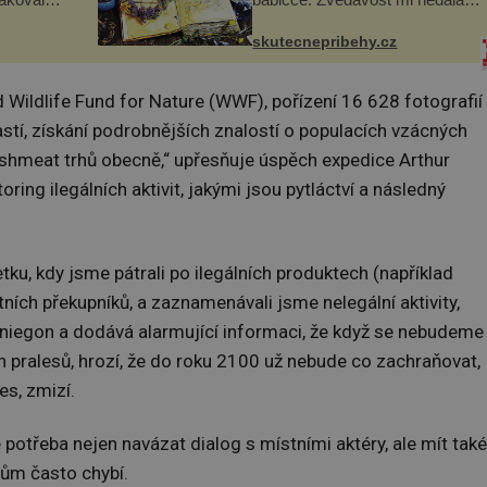
skavica
připravila jsem si z nich
ochutnali
lektvar… Zimní pobyt na
skutecnepribehy.cz
goslávii,
chalupě se pro mě vlastní vinou
změnil v děsivý zážitek, na kt...
d Wildlife Fund for Nature (WWF), pořízení 16 628 fotografií
pastí, získání podrobnějších znalostí o populacích vzácných
bushmeat trhů obecně,“ upřesňuje úspěch expedice Arthur
ring ilegálních aktivit, jakými jsou pytláctví a následný
etku, kdy jsme pátrali po ilegálních produktech (například
ních překupníků, a zaznamenávali jsme nelegální aktivity,
 Sniegon a dodává alarmující informaci, že když se nebudeme
 pralesů, hrozí, že do roku 2100 už nebude co zachraňovat,
es, zmizí.
 potřeba nejen navázat dialog s místními aktéry, ale mít také
cům často chybí.