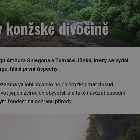
 konžské divočině
ů Arthura Sniegona a Tomáše Jůnka, který se vydal
u, hlásí první úspěchy.
Dzamba ya lobi povedlo nejen prozkoumat dosud
vot jejich zvířecích obyvatel, ale také navázat zásadní
vým fondem na ochranu přírody.