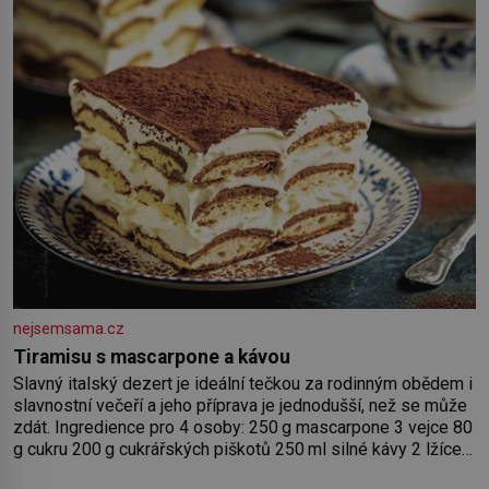
nejsemsama.cz
Tiramisu s mascarpone a kávou
Slavný italský dezert je ideální tečkou za rodinným obědem i
slavnostní večeří a jeho příprava je jednodušší, než se může
zdát. Ingredience pro 4 osoby: 250 g mascarpone 3 vejce 80
g cukru 200 g cukrářských piškotů 250 ml silné kávy 2 lžíce
amaretta kakao na posypání Postup: Oddělte žloutky od