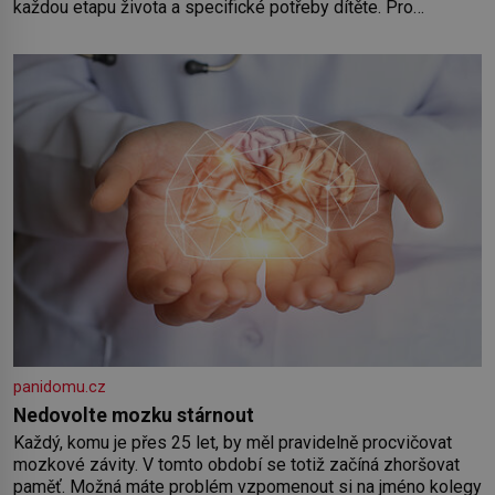
každou etapu života a specifické potřeby dítěte. Pro
nejmenší je klíčová jednoduchost, měkkost a bezpečí, proto
by pokoj miminka měl působit především klidně a útulně.
Předškolní věk je
panidomu.cz
Nedovolte mozku stárnout
Každý, komu je přes 25 let, by měl pravidelně procvičovat
mozkové závity. V tomto období se totiž začíná zhoršovat
paměť. Možná máte problém vzpomenout si na jméno kolegy