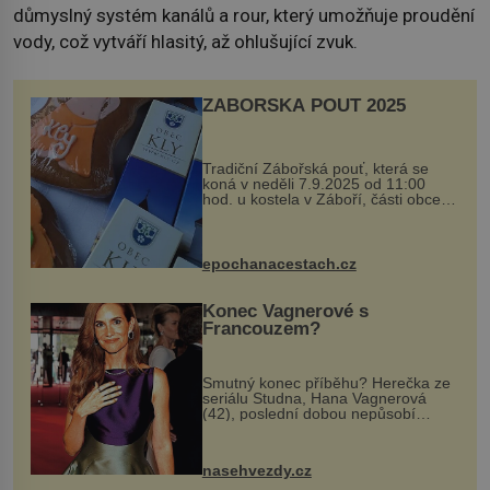
důmyslný systém kanálů a rour, který umožňuje proudění
vody, což vytváří hlasitý, až ohlušující zvuk.
ZÁBOŘSKÁ POUŤ 2025
Tradiční Zábořská pouť, která se
koná v neděli 7.9.2025 od 11:00
hod. u kostela v Záboří, části obce
Kly u Mělníka. V programu naleznete
komentovanou prohlídku kostela,
dobovou hudbu, řemesla, atrakce...
epochanacestach.cz
Konec Vagnerové s
Francouzem?
Smutný konec příběhu? Herečka ze
seriálu Studna, Hana Vagnerová
(42), poslední dobou nepůsobí
nejšťastněji. Ačkoli časy její anorexie
jsou už dávno pryč a opět se pyšnila
ženskými křivkami, najednou s...
nasehvezdy.cz