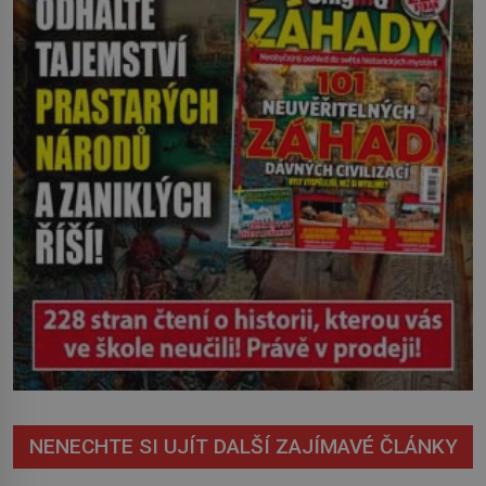
včetně pozdější rakoviny. O 70 let
později pravda o původu této mlhy
vychází najevo. Víme ale […]
NENECHTE SI UJÍT DALŠÍ ZAJÍMAVÉ ČLÁNKY