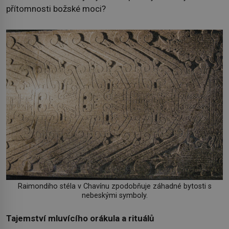
přítomnosti božské moci?
Raimondiho stéla v Chavínu zpodobňuje záhadné bytosti s
nebeskými symboly.
Tajemství mluvícího orákula a rituálů