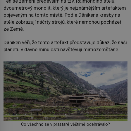
Ten se zaměřil především na tzv. Raimondiho stélu:
dvoumetrový monolit, který je nejznámějším artefaktem
objeveným na tomto místě. Podle Dänikena kresby na
stéle zobrazují náčrty strojů, které nemohou pocházet
ze Země.
Däniken věří, že tento artefakt představuje důkaz, že naši
planetu v dávné minulosti navštěvují mimozemšťané.
Co všechno se v prastaré věštírně odehrávalo?