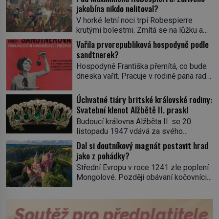
jakobína nikdo nelitoval?
V horké letní noci trpí Robespierre
krutými bolestmi. Zmítá se na lůžku a
hlavou mu víří kolotoč myšlenek. Když
Vařila prvorepubliková hospodyně podle
se probere z mdlob, vzpomene si na
sandtnerek?
jednu z pařížských jasnovidek, kterou
Hospodyně Františka přemítá, co bude
před lety navštívil. Prorokovala mu
dneska vařit. Pracuje v rodině pana rady
tragický osud. Tehdy se jí vysmál.
a ten má mlsný jazýček. Zalistuje proto
„Robespierre to dotáhne hodně daleko,“
rychle v jedné ze „sandtnerek“.
Úchvatné tiáry britské královské rodiny:
prohlásil o něm jiný významný
„Zaplaťpánbůh, že už nemusíme chodit
Svatební klenot Alžbětě II. praskl
francouzský revolucionář, Honoré de
s lístky,“ povzdechne si směrem ke
Mirabeau […]
Budoucí královna Alžběta II. se 20.
služce, kterou má v kuchyni k ruce.
listopadu 1947 vdává za svého
Ještě v prvních letech nové republiky
vyvoleného Filipa Mountbattena. Aby
Dal si doutníkový magnát postavit hrad
fungoval kvůli nedostatku zboží
měla na obřad ve Westminsteru podle
jako z pohádky?
přídělový systém. […]
tradice „něco vypůjčeného“, její matka jí
Střední Evropu v roce 1241 zle poplení
věnuje jedinečný šperk ze své
Mongolové. Později obávaní kočovníci
soukromé kolekce – diamantovou tiáru
sice odtáhnou, všichni ale počítají s
královny Marie. „Je to ošklivá špičatá
jejich návratem. Václav I. proto začne
tiára,“ zhodnotil klenot britský politik Sir
jednat. Na další případné řádění barbarů
Henry Channon (1897–1958), když si […]
z východu se chce pečlivě připravit!