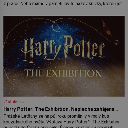
z práce. Nebo marně v paměti lovíte název knížky, kterou jste
nedávno přečetli. Je to opravdu tak, s věkem jako kdyby se
paměť rozhodla stávkovat. Cvičte
21stoleti.cz
Harry Potter: The Exhibition. Neplecha zahájena…
Pražské Letňany se na půl roku proměnily v malý kus
kouzelnického světa. Výstava Harry Potter™: The Exhibition
přivezla do Česka originální filmové kostýmy a rekvizity,