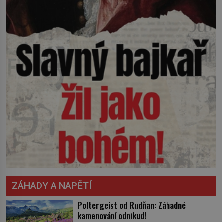
ZÁHADY A NAPĚTÍ
Poltergeist od Rudňan: Záhadné
kamenování odnikud!