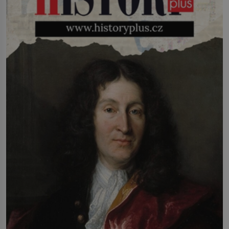
infekcí, hmyzem a vysycháním. Dá se
říct, že je to přírodní […]