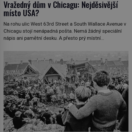
Vražedný dům v Chicagu: Nejděsivější
místo USA?
Na rohu ulic West 63rd Street a South Wallace Avenue v
Chicagu stojí nenápadná pošta. Nemá žádný speciální
nápis ani pamětní desku. A přesto prý místní
zaměstnanci neradi chodí do sklepa. Právě tady totiž
sídlil sériový vrah H. H. Holmes a také nejpropracovanější
past na lidi v dějinách americké kriminalistiky. Herman
Webster Mudgett (1861–1896) přijíždí […]