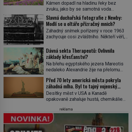
Kámen dopadl na hladinu řeky bez
zvuku, jako by se samotná voda
rozhodla mlčet. Mladší z chlapců
Slavná duchařská fotografie z Newby:
bolestně strhl ruku, ale další úder ho
Modlí se u oltáře přízračný mnich?
zasáhl dříve, než si vůbec uvědomil
Záhadný snímek pořízený v roce 1963
pohyb: tiše, nelidsky přesně. „Odkud…?“
zachycuje cosi zvláštního. Někteří věří,
zachrčel starší student, ale v houštině
že poloprůhledná postava stojící u
na břehu nebyl nikdo, kdo by po nich
oltáře je duch mnicha ze 16. století s
Dávná sekta Therapeutů: Ovlivnila
mohl cokoliv házet. A když se […]
bílým závojem přes obličej, který
základy křesťanství?
pravděpodobně zakrývá lepru nebo jiné
Na břehu egyptského jezera Mareotis
znetvoření. Jiní jsou skeptičtí a považují
nedaleko Alexandrie žije na přelomu
vše za podvod. Jak vlastně vznikla
letopočtu uzavřená komunita mužů a
jedna z nejslavnějších duchařských
Před 70 lety americká města pokryla
žen. Každý obývá vlastní celu, kde se
fotek? Moderní vyšetřovatelé
záhadná mlha. Byl to tajný vojenský
věnuje modlitbě, meditaci a studiu textů,
paranormálních […]
experiment!
a někdy dlouhé dny nic nepozře. Pro
Desítky měst v USA a Kanadě
skupinu se ujme název Therapeuté, a
opakovaně zahaluje hustá, chemikáliemi
přestože zřejmě hluboce ovlivní
páchnoucí mlha…Na kůži tomu, kde se
reklama
křesťanství, vůbec nic o nich nevíme…
do ní vydá, ulpívá zvláštní substance
Jediným svědkem existence […]
neznámého původu, stejná látka
pokrývá také silnice, auta či střechy
domů a lidé hlásí různé zdravotní potíže