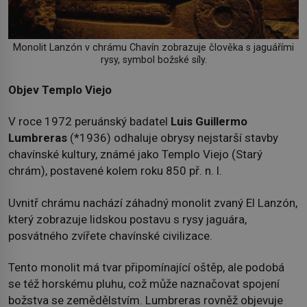
Monolit Lanzón v chrámu Chavín zobrazuje člověka s jaguářími
rysy, symbol božské síly.
Objev Templo Viejo
V roce 1972 peruánský badatel
Luis Guillermo
Lumbreras
(*1936) odhaluje obrysy nejstarší stavby
chavínské kultury, známé jako Templo Viejo (Starý
chrám), postavené kolem roku 850 př. n. l.
Uvnitř chrámu nachází záhadný monolit zvaný El Lanzón,
který zobrazuje lidskou postavu s rysy jaguára,
posvátného zvířete chavínské civilizace.
Tento monolit má tvar připomínající oštěp, ale podobá
se též horskému pluhu, což může naznačovat spojení
božstva se zemědělstvím. Lumbreras rovněž objevuje