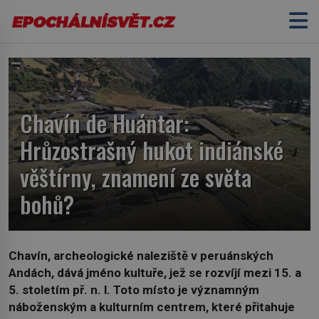
Chavín de Huántar:
Hrůzostrašný hukot indiánské
věštírny, znamení ze světa
bohů?
Chavín, archeologické naleziště v peruánských
Andách, dává jméno kultuře, jež se rozvíjí mezi 15. a
5. stoletím př. n. l. Toto místo je významným
náboženským a kulturním centrem, které přitahuje