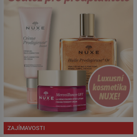
Český král Václav I. (1205–1253) přijme
opatření, která mají posílit obranu jeho
království. Zajistit hodlá především
severní hranici. Na […]
ZAJÍMAVOSTI