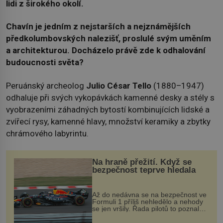
lidi z širokého okolí.
Chavín je jedním z nejstarších a nejznámějších
předkolumbovských nalezišť, proslulé svým uměním
a architekturou. Docházelo právě zde k odhalování
budoucnosti světa?
Peruánský archeolog
Julio César Tello
(1880–1947)
odhaluje při svých vykopávkách kamenné desky a stély s
vyobrazeními záhadných bytostí kombinujících lidské a
zvířecí rysy, kamenné hlavy, množství keramiky a zbytky
chrámového labyrintu.
Na hraně přežití. Když se
bezpečnost teprve hledala
Až do nedávna se na bezpečnost ve
Formuli 1 příliš nehledělo a nehody
se jen vršily. Řada pilotů to poznala
na vlastní kůži, často s trvalými
následky nebo bohužel i ztrátou