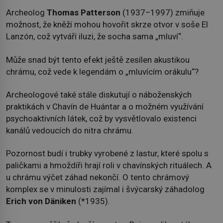
Archeolog
Thomas Patterson
(1937–1997) zmiňuje
možnost, že kněží mohou hovořit skrze otvor v soše El
Lanzón, což vytváří iluzi, že socha sama „mluví“.
Může snad být tento efekt ještě zesílen akustikou
chrámu, což vede k legendám o „mluvícím orákulu“?
Archeologové také stále diskutují o náboženských
praktikách v Chavín de Huántar a o možném využívání
psychoaktivních látek, což by vysvětlovalo existenci
kanálů vedoucích do nitra chrámu.
Pozornost budí i trubky vyrobené z lastur, které spolu s
paličkami a hmoždíři hrají roli v chavínských rituálech. A
u chrámu výčet záhad nekončí. O tento chrámový
komplex se v minulosti zajímal i švýcarský záhadolog
Erich von Däniken
(*1935).