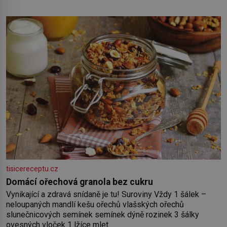
tisicereceptu.cz
Domácí ořechová granola bez cukru
Vynikající a zdravá snídaně je tu! Suroviny Vždy 1 šálek –
neloupaných mandlí kešu ořechů vlašských ořechů
slunečnicových semínek semínek dýně rozinek 3 šálky
ovesných vloček 1 lžíce mlet