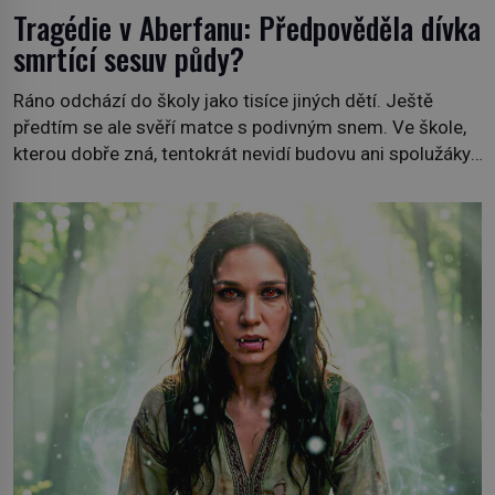
Tragédie v Aberfanu: Předpověděla dívka
smrtící sesuv půdy?
Ráno odchází do školy jako tisíce jiných dětí. Ještě
předtím se ale svěří matce s podivným snem. Ve škole,
kterou dobře zná, tentokrát nevidí budovu ani spolužáky.
Místo nich se před ní tyčí cosi temného. O několik hodin
později je mrtvá. Mohla devítiletá Zahlédla vlastní
osud? Dne 21. října 1966 se velšská vesnice Aberfan […]