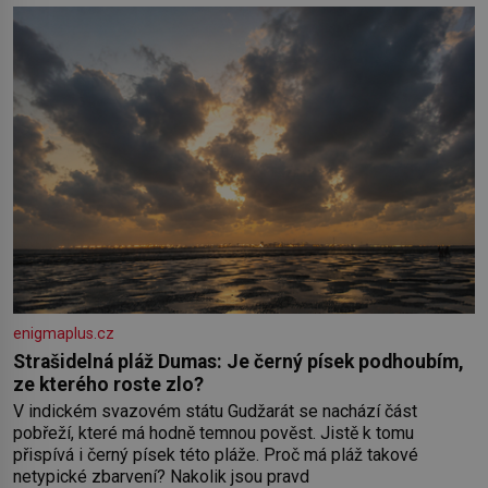
bílků. Žloutky vyšlehejte s cukrem do světlé pěny a postupně
do nich vmíchejte mascarpone, aby vznikl hladký
enigmaplus.cz
Strašidelná pláž Dumas: Je černý písek podhoubím,
ze kterého roste zlo?
V indickém svazovém státu Gudžarát se nachází část
pobřeží, které má hodně temnou pověst. Jistě k tomu
přispívá i černý písek této pláže. Proč má pláž takové
netypické zbarvení? Nakolik jsou pravd