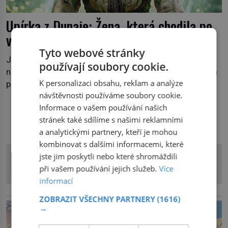
Upírka z Dunaje: Žena, která chodila po
vodě
Tyto webové stránky
Je pozdní noc a po hladině Dunaje kráčí žena. Neklesá,
používají soubory cookie.
nezanechává vlny a pohybuje se tiše, jako by černá voda
K personalizaci obsahu, reklam a analýze
pod ní byla dlažbou. Muž, který ji z břehu pozoruje, ji
návštěvnosti používáme soubory cookie.
údajně poznává, jenže Ruža Vlajna má být v tu chvíli
Informace o vašem používání našich
mrtvá celé století. Vesnice Kisiljevo v severovýchodním
DALŠÍ ČLÁNKY Z RUBRIKY
stránek také sdílíme s našimi reklamními
Srbsku má s upíry nevyřízené účty. […]
a analytickými partnery, kteří je mohou
kombinovat s dalšími informacemi, které
jste jim poskytli nebo které shromáždili
při vašem používání jejich služeb.
Více
informací
reklama
ZOBRAZIT VŠECHNY PARTNERY
(1616)
→