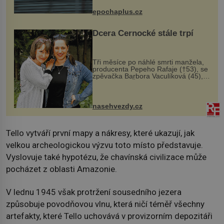
života. Dnes nepochopiteln...
epochaplus.cz
Dcera Černocké stále trpí
Tři měsíce po náhlé smrti manžela,
producenta Pepeho Rafaje (†53), se
zpěvačka Barbora Vaculíková (45),
dcera Petry Černocké (75), poprvé
ozvala veřejnosti. Na sociální síti
sdílela, že se snaží fung...
nasehvezdy.cz
Tello vytváří první mapy a nákresy, které ukazují, jak
velkou archeologickou výzvu toto místo představuje.
Vyslovuje také hypotézu, že chavínská civilizace může
pocházet z oblasti Amazonie.
V lednu 1945 však protržení sousedního jezera
způsobuje povodňovou vlnu, která ničí téměř všechny
artefakty, které Tello uchovává v provizorním depozitáři