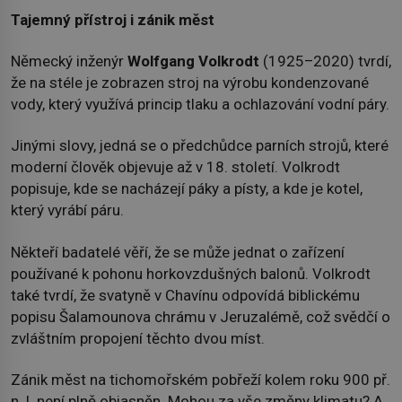
Tajemný přístroj i zánik měst
Německý inženýr
Wolfgang Volkrodt
(1925–2020) tvrdí,
že na stéle je zobrazen stroj na výrobu kondenzované
vody, který využívá princip tlaku a ochlazování vodní páry.
Jinými slovy, jedná se o předchůdce parních strojů, které
moderní člověk objevuje až v 18. století. Volkrodt
popisuje, kde se nacházejí páky a písty, a kde je kotel,
který vyrábí páru.
Někteří badatelé věří, že se může jednat o zařízení
používané k pohonu horkovzdušných balonů. Volkrodt
také tvrdí, že svatyně v Chavínu odpovídá biblickému
popisu Šalamounova chrámu v Jeruzalémě, což svědčí o
zvláštním propojení těchto dvou míst.
Zánik měst na tichomořském pobřeží kolem roku 900 př.
n. l. není plně objasněn. Mohou za vše změny klimatu? A