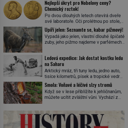
Nejlepší úkryt pro Nobelovy ceny?
Chemický roztok!
Po dvou dlouhých letech otevírá dveře
své laboratoře. Oči prolétnou po stole,
aby pak ulpěly na regálu, kde se nachází
Upíří jelen: Seznamte se, kabar pižmový!
všemožné látky. Hledá žluto-oranžovou
Vypadá jako jelen, vlastní dlouhé špičaté
tekutinu, jakmile ji zahlédne, nesmírně
zuby, jeho pižmo najdeme v parfémech
se mu uleví. Teď může svůj plán
celého světa a narazit na něj je velice
dokončit. Pod termínem aqua regia se
těžké. Tato charakteristika sedí na
skrývá směs s názvem lučavka
Ledová expedice: Jak dostat kostku ledu
jediného zástupce zvířecí říše – kabara
královská. Svůj přídomek nemá pro nic
na Saharu
pižmového. V Evropě ho jako první
za nic, […]
Arktický mráz, tři tuny ledu, jedno auto,
popíše švédský botanik Carl Linné
tisíce kilometrů, písek a tropické vedro.
(1707–1778), jenže v Asii o něm ví už
To je ve zkratce zdánlivě nesplnitelná
celá staletí. Zvíře připomíná jelena,
Smola: Voňavé a léčivé slzy stromů
výzva, která se promění v úžasné
v kohoutku dosahuje […]
Když se v lese přiblížíte k jehličnanům,
dobrodružství a důkaz, že nic není
můžete ucítit zvláštní vůni. Vychází z
nemožné. Vše začíná na podzim 1958
lepkavé látky, která vytéká z
jako hec. Rádio Luxembourg přichází s
poraněného kmene. Kdysi lidé věřili, že
neobvyklou výzvou. Tomu, kdo dokáže
právě v ní je síla stromu. Smola také
dopravit ze severního polárního kruhu
patří k nejstarším surovinám, s nimiž
na […]
lidstvo pracovalo. Chrání strom před