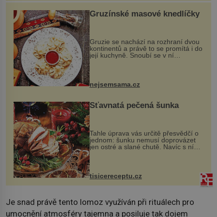
Gruzínské masové knedlíčky
Gruzie se nachází na rozhraní dvou
kontinentů a právě to se promítá i do
její kuchyně. Snoubí se v ní
evropské a asijské chutě a díky tomu
vznikají rozmanité a chuťově bohaté
pokrmy, které rozhodně st...
nejsemsama.cz
Šťavnatá pečená šunka
Tahle úprava vás určitě přesvědčí o
jednom: šunku nemusí doprovázet
jen ostré a slané chutě. Navíc s ní
nakrmíte poměrně hodně hladových
krků. Ingredience sádlo 3 kg šunky
vcelku 3 stroužky česneku hl...
tisicereceptu.cz
Je snad právě tento lomoz využíván při rituálech pro
umocnění atmosféry tajemna a posiluje tak dojem