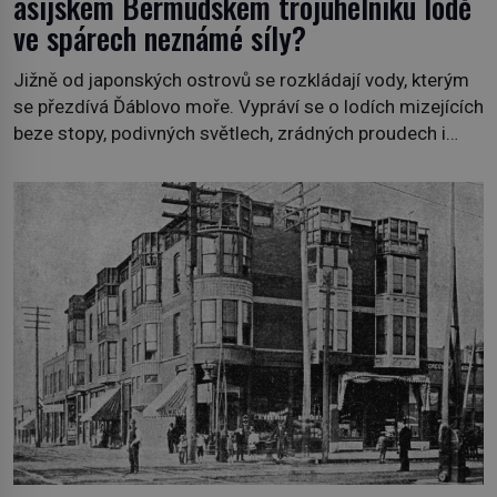
asijském Bermudském trojúhelníku lodě
ve spárech neznámé síly?
Jižně od japonských ostrovů se rozkládají vody, kterým
se přezdívá Ďáblovo moře. Vypráví se o lodích mizejících
beze stopy, podivných světlech, zrádných proudech i
mořských dracích, kteří měli tyto končiny střežit už v
dávných legendách. Je tichomořský Dračí trojúhelník
skutečně prokletým místem, nebo se zde jen
nebezpečná příroda proměnila v jednu z
nejpůsobivějších námořních záhad? […]