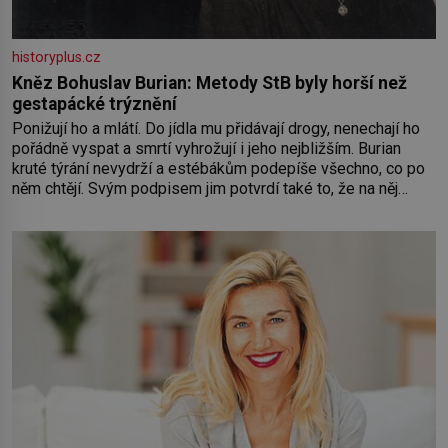
historyplus.cz
Kněz Bohuslav Burian: Metody StB byly horší než
gestapácké trýznění
Ponižují ho a mlátí. Do jídla mu přidávají drogy, nenechají ho
pořádně vyspat a smrtí vyhrožují i jeho nejbližším. Burian
kruté týrání nevydrží a estébákům podepíše všechno, co po
něm chtějí. Svým podpisem jim potvrdí také to, že na něj
během výslechů nikdo nevyvíjel fyzický ani psychický nátlak.
Syn brněnského řezníka chce být knězem a