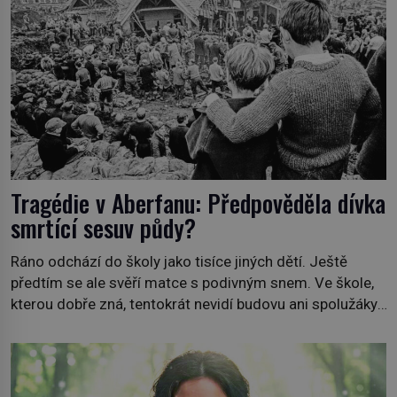
Tragédie v Aberfanu: Předpověděla dívka
smrtící sesuv půdy?
Ráno odchází do školy jako tisíce jiných dětí. Ještě
předtím se ale svěří matce s podivným snem. Ve škole,
kterou dobře zná, tentokrát nevidí budovu ani spolužáky.
Místo nich se před ní tyčí cosi temného. O několik hodin
později je mrtvá. Mohla devítiletá Zahlédla vlastní
osud? Dne 21. října 1966 se velšská vesnice Aberfan […]