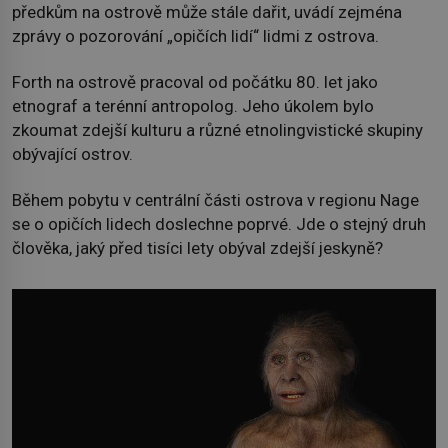
předkům na ostrově může stále dařit, uvádí zejména
zprávy o pozorování „opičích lidí“ lidmi z ostrova.
Forth na ostrově pracoval od počátku 80. let jako
etnograf a terénní antropolog. Jeho úkolem bylo
zkoumat zdejší kulturu a různé etnolingvistické skupiny
obývající ostrov.
Během pobytu v centrální části ostrova v regionu Nage
se o opičích lidech doslechne poprvé. Jde o stejný druh
člověka, jaký před tisíci lety obýval zdejší jeskyně?