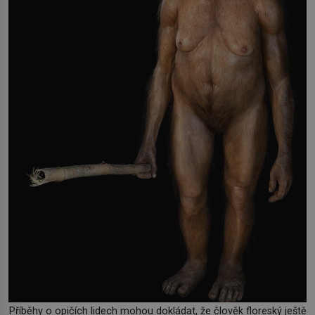
Příběhy o opičích lidech mohou dokládat, že člověk floreský ještě