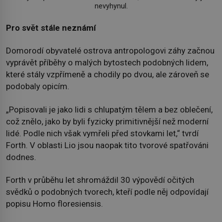
nevyhynul.
Pro svět stále neznámí
Domorodí obyvatelé ostrova antropologovi záhy začnou
vyprávět příběhy o malých bytostech podobných lidem,
které stály vzpřímeně a chodily po dvou, ale zároveň se
podobaly opicím.
„Popisovali je jako lidi s chlupatým tělem a bez oblečení,
což znělo, jako by byli fyzicky primitivnější než moderní
lidé. Podle nich však vymřeli před stovkami let,“ tvrdí
Forth. V oblasti Lio jsou naopak tito tvorové spatřováni
dodnes.
Forth v průběhu let shromáždil 30 výpovědí očitých
svědků o podobných tvorech, kteří podle něj odpovídají
popisu Homo floresiensis.