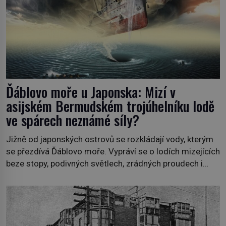
Ďáblovo moře u Japonska: Mizí v
asijském Bermudském trojúhelníku lodě
ve spárech neznámé síly?
Jižně od japonských ostrovů se rozkládají vody, kterým
se přezdívá Ďáblovo moře. Vypráví se o lodích mizejících
beze stopy, podivných světlech, zrádných proudech i
mořských dracích, kteří měli tyto končiny střežit už v
dávných legendách. Je tichomořský Dračí trojúhelník
skutečně prokletým místem, nebo se zde jen
nebezpečná příroda proměnila v jednu z
nejpůsobivějších námořních záhad? […]