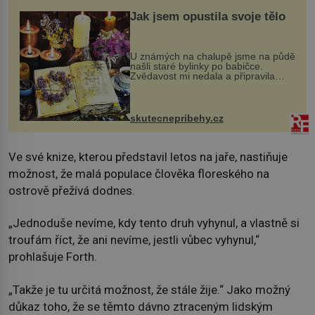
Jak jsem opustila svoje tělo
U známých na chalupě jsme na půdě
našli staré bylinky po babičce.
Zvědavost mi nedala a připravila
jsem si z nich lektvar… Zimní pobyt
na chalupě se pro mě vlastní vinou
změnil v děsivý zážitek, na kt...
skutecnepribehy.cz
Ve své knize, kterou představil letos na jaře, nastiňuje
možnost, že malá populace člověka floreského na
ostrově přežívá dodnes.
„Jednoduše nevíme, kdy tento druh vyhynul, a vlastně si
troufám říct, že ani nevíme, jestli vůbec vyhynul,“
prohlašuje Forth.
„Takže je tu určitá možnost, že stále žije.“ Jako možný
důkaz toho, že se těmto dávno ztraceným lidským