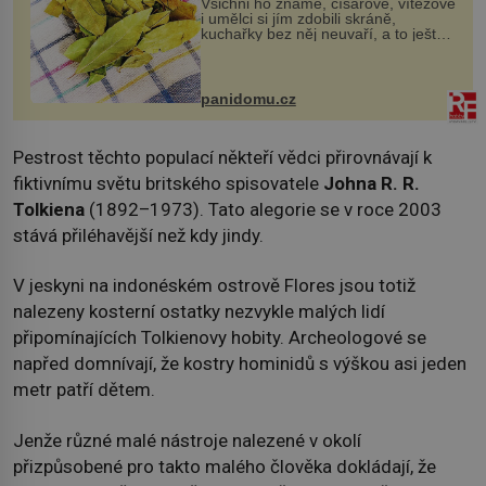
Všichni ho známe, císařové, vítězové
i umělci si jím zdobili skráně,
kuchařky bez něj neuvaří, a to ještě
nevíte, že bobkový list může výrazně
zmírnit některé naše neduhy.
Obsahuje v malém množství ně...
panidomu.cz
Pestrost těchto populací někteří vědci přirovnávají k
fiktivnímu světu britského spisovatele
Johna R. R.
Tolkien
a
(1892–1973). Tato alegorie se v roce 2003
stává přiléhavější než kdy jindy.
V jeskyni na indonéském ostrově Flores jsou totiž
nalezeny kosterní ostatky nezvykle malých lidí
připomínajících Tolkienovy hobity. Archeologové se
napřed domnívají, že kostry hominidů s výškou asi jeden
metr patří dětem.
Jenže různé malé nástroje nalezené v okolí
přizpůsobené pro takto malého člověka dokládají, že