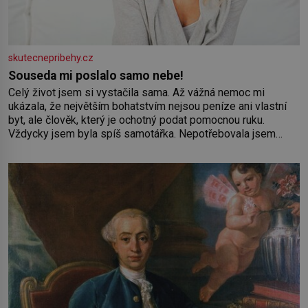
skutecnepribehy.cz
Souseda mi poslalo samo nebe!
Celý život jsem si vystačila sama. Až vážná nemoc mi
ukázala, že největším bohatstvím nejsou peníze ani vlastní
byt, ale člověk, který je ochotný podat pomocnou ruku.
Vždycky jsem byla spíš samotářka. Nepotřebovala jsem
kolem sebe partu kamarádek ani partnera. Stačily mi knihy,
práce a hlavně klid. Hned po studiích jsem odešla z rodného
města,