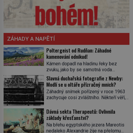
ZÁHADY A NAPĚTÍ
Poltergeist od Rudňan: Záhadné
kamenování odnikud!
Kámen dopadl na hladinu řeky bez
zvuku, jako by se samotná voda
rozhodla mlčet. Mladší z chlapců
Slavná duchařská fotografie z Newby:
bolestně strhl ruku, ale další úder ho
Modlí se u oltáře přízračný mnich?
zasáhl dříve, než si vůbec uvědomil
Záhadný snímek pořízený v roce 1963
pohyb: tiše, nelidsky přesně. „Odkud…?“
zachycuje cosi zvláštního. Někteří věří,
zachrčel starší student, ale v houštině
že poloprůhledná postava stojící u
na břehu nebyl nikdo, kdo by po nich
oltáře je duch mnicha ze 16. století s
Dávná sekta Therapeutů: Ovlivnila
mohl cokoliv házet. A když se […]
bílým závojem přes obličej, který
základy křesťanství?
pravděpodobně zakrývá lepru nebo jiné
Na břehu egyptského jezera Mareotis
znetvoření. Jiní jsou skeptičtí a považují
nedaleko Alexandrie žije na přelomu