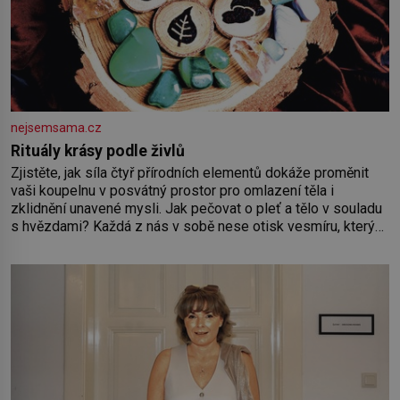
nejsemsama.cz
Rituály krásy podle živlů
Zjistěte, jak síla čtyř přírodních elementů dokáže proměnit
vaši koupelnu v posvátný prostor pro omlazení těla i
zklidnění unavené mysli. Jak pečovat o pleť a tělo v souladu
s hvězdami? Každá z nás v sobě nese otisk vesmíru, který
se projevuje nejen v naší povaze, ale i v potřebách naší
pokožky. Ohnivá znamení Ženy narozené ve znamení Berana,
Lva a Střelce v sobě nesou žár, odvahu a neutuchající elán.
Vaše