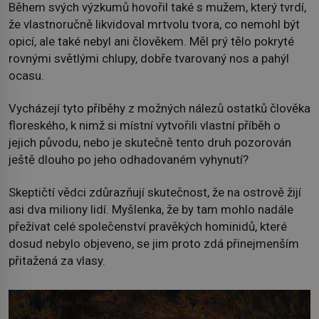
Během svých výzkumů hovořil také s mužem, který tvrdí,
že vlastnoručně likvidoval mrtvolu tvora, co nemohl být
opicí, ale také nebyl ani člověkem. Měl prý tělo pokryté
rovnými světlými chlupy, dobře tvarovaný nos a pahýl
ocasu.
Vycházejí tyto příběhy z možných nálezů ostatků člověka
floreského, k nimž si místní vytvořili vlastní příběh o
jejich původu, nebo je skutečně tento druh pozorován
ještě dlouho po jeho odhadovaném vyhynutí?
Skeptičtí vědci zdůrazňují skutečnost, že na ostrově žijí
asi dva miliony lidí. Myšlenka, že by tam mohlo nadále
přežívat celé společenství pravěkých hominidů, které
dosud nebylo objeveno, se jim proto zdá přinejmenším
přitažená za vlasy.