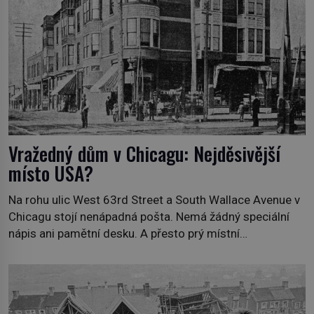
Vražedný dům v Chicagu: Nejděsivější
místo USA?
Na rohu ulic West 63rd Street a South Wallace Avenue v
Chicagu stojí nenápadná pošta. Nemá žádný speciální
nápis ani pamětní desku. A přesto prý místní
zaměstnanci neradi chodí do sklepa. Právě tady totiž
sídlil sériový vrah H. H. Holmes a také nejpropracovanější
past na lidi v dějinách americké kriminalistiky. Herman
Webster Mudgett (1861–1896) přijíždí […]