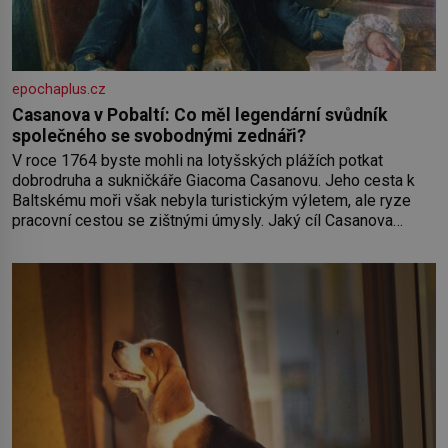
epochaplus.cz
Casanova v Pobaltí: Co měl legendární svůdník
společného se svobodnými zednáři?
V roce 1764 byste mohli na lotyšských plážích potkat
dobrodruha a sukničkáře Giacoma Casanovu. Jeho cesta k
Baltskému moři však nebyla turistickým výletem, ale ryze
pracovní cestou se zištnými úmysly. Jaký cíl Casanova
sledoval, když se například procházel uličkami lotyšské
Rigy? Casanova v Pobaltí kontaktoval tamní zednářské lóže.
Nebyl v této oblasti žádným nováčkem, protože do
zednářské