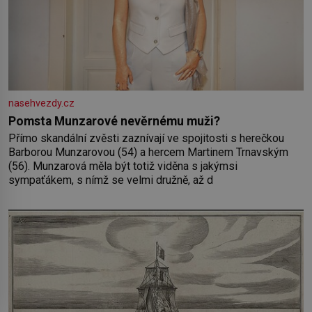
nasehvezdy.cz
Pomsta Munzarové nevěrnému muži?
Přímo skandální zvěsti zaznívají ve spojitosti s herečkou
Barborou Munzarovou (54) a hercem Martinem Trnavským
(56). Munzarová měla být totiž viděna s jakýmsi
sympaťákem, s nímž se velmi družně, až d