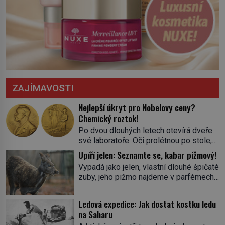
ZAJÍMAVOSTI
Nejlepší úkryt pro Nobelovy ceny?
Chemický roztok!
Po dvou dlouhých letech otevírá dveře
své laboratoře. Oči prolétnou po stole,
aby pak ulpěly na regálu, kde se nachází
Upíří jelen: Seznamte se, kabar pižmový!
všemožné látky. Hledá žluto-oranžovou
Vypadá jako jelen, vlastní dlouhé špičaté
tekutinu, jakmile ji zahlédne, nesmírně
zuby, jeho pižmo najdeme v parfémech
se mu uleví. Teď může svůj plán
celého světa a narazit na něj je velice
dokončit. Pod termínem aqua regia se
těžké. Tato charakteristika sedí na
skrývá směs s názvem lučavka
Ledová expedice: Jak dostat kostku ledu
jediného zástupce zvířecí říše – kabara
královská. Svůj přídomek nemá pro nic
na Saharu
pižmového. V Evropě ho jako první
za nic, […]