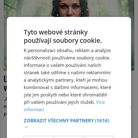
Tyto webové stránky
používají soubory cookie.
K personalizaci obsahu, reklam a analýze
návštěvnosti používáme soubory cookie.
Informace o vašem používání našich
stránek také sdílíme s našimi reklamními
Upírka z Dunaje: Žena, která chodila po
a analytickými partnery, kteří je mohou
vodě
kombinovat s dalšími informacemi, které
jste jim poskytli nebo které shromáždili
Je pozdní noc a po hladině Dunaje kráčí žena. Neklesá,
při vašem používání jejich služeb.
Více
nezanechává vlny a pohybuje se tiše, jako by černá voda
informací
pod ní byla dlažbou. Muž, který ji z břehu pozoruje, ji
ZOBRAZIT VŠECHNY PARTNERY
(1616)
údajně poznává, jenže Ruža Vlajna má být v tu chvíli
→
mrtvá celé století. Vesnice Kisiljevo v severovýchodním
DALŠÍ ČLÁNKY Z RUBRIKY
Srbsku má s upíry nevyřízené účty. […]