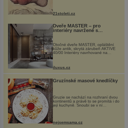
krystalků ukládá v blízkosti kloubů,
nejčastěji přitom postihuje palce na
nohou, a způsobuje bole...
21stoleti.cz
Dveře MASTER – pro
interiéry navržené s
rozumem i vášní!
Otočné dveře MASTER, opláštění
kůže antik, skrytá zárubeň AKTIVE
40/00 Interiéry navrhované na
zakázku často vyžadují atypické
rozměry nejen nábytku, ale i
otvorových prvků. Technické zázemí
iluxus.cz
dnes umož...
Gruzínské masové knedlíčky
Gruzie se nachází na rozhraní dvou
kontinentů a právě to se promítá i do
její kuchyně. Snoubí se v ní
evropské a asijské chutě a díky tomu
vznikají rozmanité a chuťově bohaté
pokrmy, které rozhodně st...
nejsemsama.cz