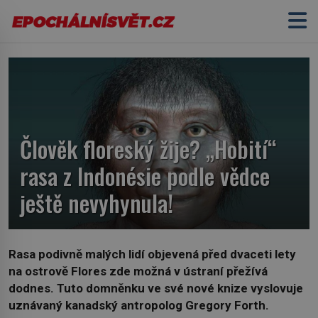
Člověk floreský žije? „Hobití“
rasa z Indonésie podle vědce
ještě nevyhynula!
Rasa podivně malých lidí objevená před dvaceti lety
na ostrově Flores zde možná v ústraní přežívá
dodnes. Tuto domněnku ve své nové knize vyslovuje
uznávaný kanadský antropolog Gregory Forth.