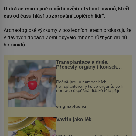
Opírá se mimo jiné o očitá svědectví ostrovanů, kteří
čas od času hlásí pozorování „opičích lidí“.
Archeologické výzkumy v posledních letech prokazují, že
v dávných dobách Zemi obývalo mnoho různých druhů
hominidů.
Transplantace a duše.
Přenesly orgány i kousek
osobnosti dárce?
Ročně jsou v nemocnicích
transplantovány tisíce orgánů. Je-li
operace úspěšná, lidské tělo přijme
darovaný orgán za své a pacient
může vést plnohodnotný život. Ale co
když při transplantaci nepřijímám...
enigmaplus.cz
Vavřín jako lék