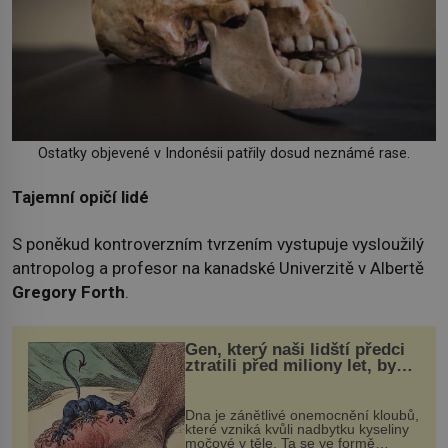
Ostatky objevené v Indonésii patřily dosud neznámé rase.
Tajemní opičí lidé
S poněkud kontroverzním tvrzením vystupuje vysloužilý
antropolog a profesor na kanadské Univerzitě v Albertě
Gregory Forth
.
Gen, který naši lidští předci
ztratili před miliony let, by
mohl pomoci s léčbou
„nemoci králů“
Dna je zánětlivé onemocnění kloubů,
které vzniká kvůli nadbytku kyseliny
močové v těle. Ta se ve formě